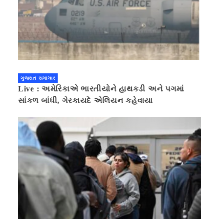
ગુજરાત સમાચાર
Live : અમેરિકાએ ભારતીયોને હાથકડી અને પગમાં
સાંકળ બાંધી, ગેરકાયદે એલિયન કહેવાયા