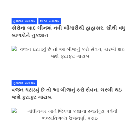
ગુજરાત સમાચાર
ભારત સમાચાર
કોરોના બાદ ચીનમાં નવી બીમારીથી હાહાકાર, સૌથી વધુ
બાળકોને નુકશાન
ગુજરાત સમાચાર
વજન ઘટાડવું છે તો આ બીજનું કરો સેવન, ચરબી થઇ
જશે ફટાફટ ગાયબ