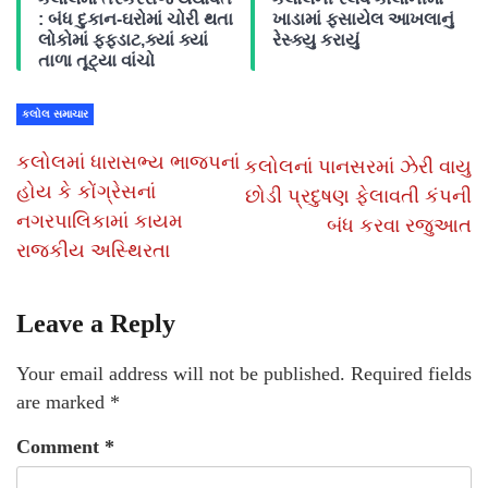
: બંધ દુકાન-ઘરોમાં ચોરી થતા
ખાડામાં ફસાયેલ આખલાનું
લોકોમાં ફફડાટ,ક્યાં ક્યાં
રેસ્ક્યુ કરાયું
તાળા તૂટ્યા વાંચો
કલોલ સમાચાર
કલોલમાં ધારાસભ્ય ભાજપનાં
કલોલનાં પાનસરમાં ઝેરી વાયુ
હોય કે કોંગ્રેસનાં
છોડી પ્રદુષણ ફેલાવતી કંપની
નગરપાલિકામાં કાયમ
બંધ કરવા રજુઆત
રાજકીય અસ્થિરતા
Leave a Reply
Your email address will not be published.
Required fields
are marked
*
Comment
*