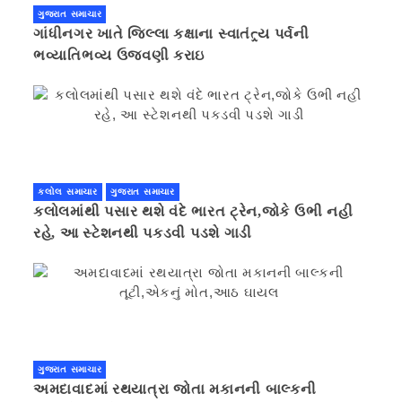
ગુજરાત સમાચાર
ગાંધીનગર ખાતે જિલ્લા કક્ષાના સ્વાતંત્ર્ય પર્વની
ભવ્યાતિભવ્ય ઉજવણી કરાઇ
કલોલ સમાચાર
ગુજરાત સમાચાર
કલોલમાંથી પસાર થશે વંદે ભારત ટ્રેન,જોકે ઉભી નહી
રહે, આ સ્ટેશનથી પકડવી પડશે ગાડી
ગુજરાત સમાચાર
અમદાવાદમાં રથયાત્રા જોતા મકાનની બાલ્કની