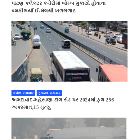
પાટણ કલેકટર કચેરીમાં બોમ્બ મુકાયો હોવાના
ધમકીભર્યા ઈ-મેલથી ખળભળાટ
કલોલ સમાચાર
ગુજરાત સમાચાર
અમદાવાદ-મહેસાણા ટોલ રોડ પર 2024માં કુલ 256
અકસ્માત,15 મૃત્યુ