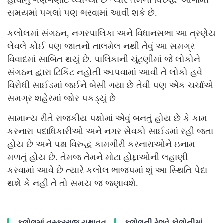
સમયમાં પગલાં પણ ભરવામાં આવી શકે છે.
કલોલમાં સંગઠન, નગરપાલિકા અને વિધાનસભા આ ત્રણેય
લેવલે કોઈ પણ જાતનો તાલમેલ નથી તેવું આ સમગ્ર
વિવાદમાં સાબિત થયું છે. પાલિકાની ચૂંટણીમાં જે લોકોને
સંગઠન દ્વારા ટિકિટ નહોતી આપવામાં આવી તે લોકો હવે
વિરોધી સાઈડમાં જઈને બેસી ગયા છે તેવી પણ એક ચર્ચાએ
સમગ્ર શહેરમાં જોર પકડ્યું છે
સામાન્ય રીતે રાજકીય પક્ષોમાં એવું બનતું હોય છે કે કામ
કરનારા પદાધિકારીઓ અને નગર સેવકો સાઈડમાં રહી જતા
હોય છે અને પક્ષ વિરુદ્ધ કામગીરી કરનારાઓને ઇનામ
મળતું હોય છે. તેમજ તેમને મોટા હોદ્દાઓની લહાણી
કરવામાં આવે છે ત્યારે કલોલ ભાજપમાં શું આ સ્થિતિ પેદા
થશે કે નહીં તે તો સમય જ જણાવશે.
કલોલમાં તસ્કરરાજ યથાવત
કલોલની રેલવે કોલોનીમાં