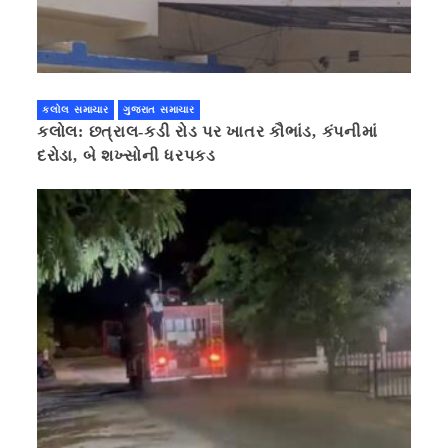
કલોલ સમાચાર
ગુજરાત સમાચાર
કલોલ: છત્રાલ-કડી રોડ પર ખાતર કૌભાંડ, કંપનીમાં
દરોડા, બે શખ્સોની ધરપકડ