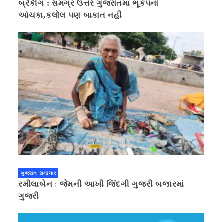
બ્રેકીંગ : સમગ્ર ઉત્તર ગુજરાતમાં ભૂકંપનાં
આંચકા,કલોલ પણ બાકાત નહીં
ગુજરાત સમાચાર
રમીલાબેન : જેમની આખી જિંદગી ગુજરી બજારમાં
ગુજરી