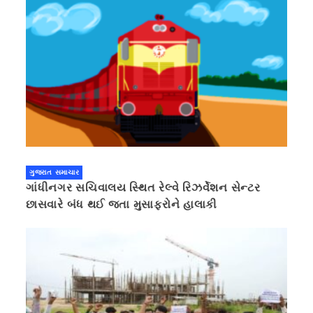
ગુજરાત સમાચાર
ગાંધીનગર સચિવાલય સ્થિત રેલ્વે રિઝર્વેશન સેન્ટર
છાસવારે બંધ થઈ જતા મુસાફરોને હાલાકી