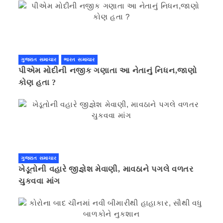
ગુજરાત સમાચાર
ભારત સમાચાર
પીએમ મોદીની નજીક ગણાતા આ નેતાનું નિધન,જાણો
કોણ હતા ?
ગુજરાત સમાચાર
ખેડૂતોની વહારે જીજ્ઞેશ મેવાણી, માવઠાને પગલે વળતર
ચુકવવા માંગ