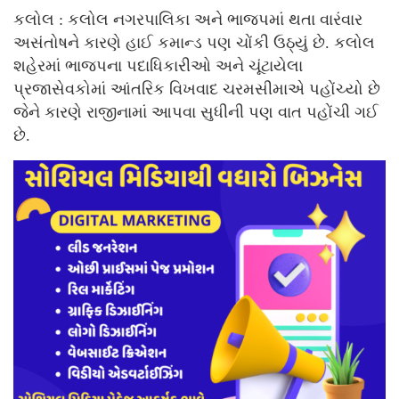
કલોલ : કલોલ નગરપાલિકા અને ભાજપમાં થતા વારંવાર
અસંતોષને કારણે હાઈ કમાન્ડ પણ ચોંકી ઉઠ્યું છે. કલોલ
શહેરમાં ભાજપના પદાધિકારીઓ અને ચૂંટાયેલા
પ્રજાસેવકોમાં આંતરિક વિખવાદ ચરમસીમાએ પહોંચ્યો છે
જેને કારણે રાજીનામાં આપવા સુધીની પણ વાત પહોંચી ગઈ
છે.