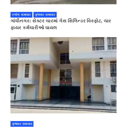
કલોલ સમાચાર
ગુજરાત સમાચાર
ગાંધીનગર: સેક્ટર ચારમાં ગેસ સિલિન્ડર વિસ્ફોટ, ચાર
ફાયર કર્મચારીઓ ઘાયલ
ગુજરાત સમાચાર