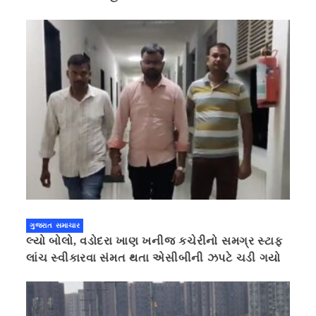
ગુજરાત સમાચાર
લ્યો બોલો, વડોદરા ખાણ ખનીજ કચેરીનો સમગ્ર સ્ટાફ
લાંચ સ્વીકારવા સંમત થતા એસીબીની ઝપટે ચડી ગયો