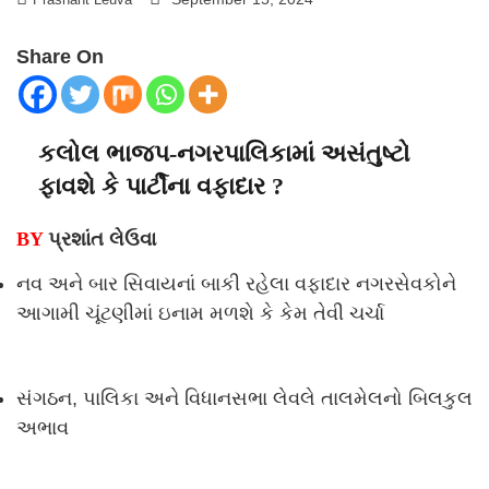
Share On
કલોલ ભાજપ-નગરપાલિકામાં અસંતુષ્ટો
ફાવશે કે પાર્ટીના વફાદાર ?
BY
પ્રશાંત લેઉવા
નવ અને બાર સિવાયનાં બાકી રહેલા વફાદાર નગરસેવકોને
આગામી ચૂંટણીમાં ઇનામ મળશે કે કેમ તેવી ચર્ચા
સંગઠન, પાલિકા અને વિધાનસભા લેવલે તાલમેલનો બિલકુલ
અભાવ