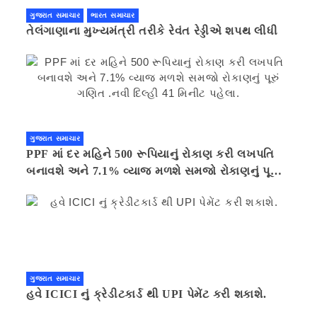
ગુજરાત સમાચાર
ભારત સમાચાર
તેલંગાણાના મુખ્યમંત્રી તરીકે રેવંત રેડ્ડીએ શપથ લીધી
ગુજરાત સમાચાર
PPF માં દર મહિને 500 રૂપિયાનું રોકાણ કરી લખપતિ
બનાવશે અને 7.1% વ્યાજ મળશે સમજો રોકાણનું પૂરું
ગણિત .નવી દિલ્હી 41 મિનીટ પહેલા.
ગુજરાત સમાચાર
હવે ICICI નું ક્રેડીટકાર્ડ થી UPI પેમેંટ કરી શકાશે.