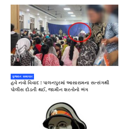
ગુજરાત સમાચાર
હવે નવો વિવાદ ! પાલનપુરમાં આસારામના સત્સંગથી
પોલીસ દોડતી થઈ, જામીન શરતોનો ભંગ