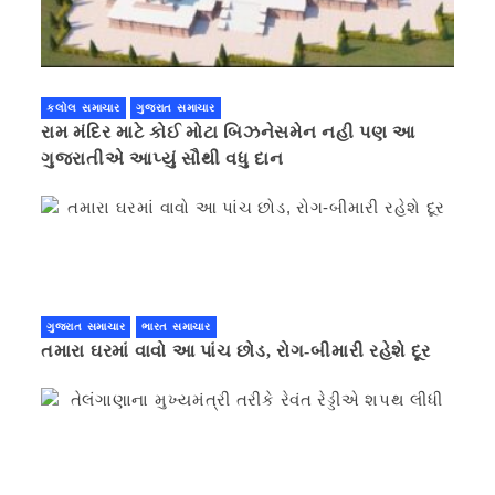
કલોલ સમાચાર
ગુજરાત સમાચાર
રામ મંદિર માટે કોઈ મોટા બિઝનેસમેન નહી પણ આ
ગુજરાતીએ આપ્યું સૌથી વધુ દાન
ગુજરાત સમાચાર
ભારત સમાચાર
તમારા ઘરમાં વાવો આ પાંચ છોડ, રોગ-બીમારી રહેશે દૂર