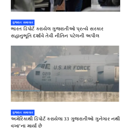
ગુજરાત સમાચાર
ભારત ડિપોર્ટ કરાયેલ ગુજરાતીઓ પ્રત્યે સરકાર
સહાનુભૂતિ દર્શાવે તેવી નીતિન પટેલની અપીલ
ગુજરાત સમાચાર
અમેરિકાથી ડિપોર્ટ કરાયેલા 33 ગુજરાતીઓ ગુનેગાર નથી
વખા’ના માર્યા છે