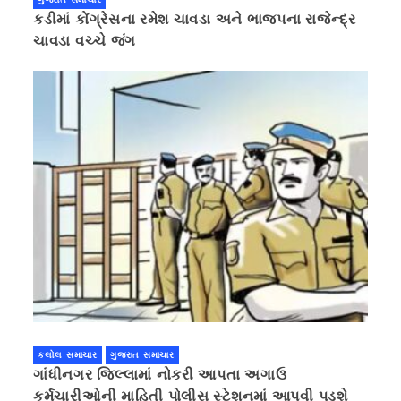
કડીમાં કોંગ્રેસના રમેશ ચાવડા અને ભાજપના રાજેન્દ્ર
ચાવડા વચ્ચે જંગ
કલોલ સમાચાર
ગુજરાત સમાચાર
ગાંધીનગર જિલ્લામાં નોકરી આપતા અગાઉ
કર્મચારીઓની માહિતી પોલીસ સ્ટેશનમાં આપવી પડશે