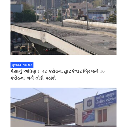
ગુજરાત સમાચાર
પૈસાનું આંધણ ! 42 કરોડના હાટકેશ્વર બ્રિજને 10
કરોડના ખર્ચે તોડી પડાશે