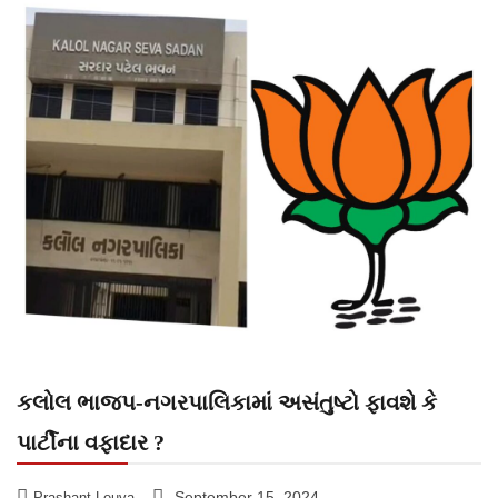
કલોલ ભાજપ-નગરપાલિકામાં અસંતુષ્ટો ફાવશે કે
પાર્ટીના વફાદાર ?
September 15, 2024
Prashant Leuva