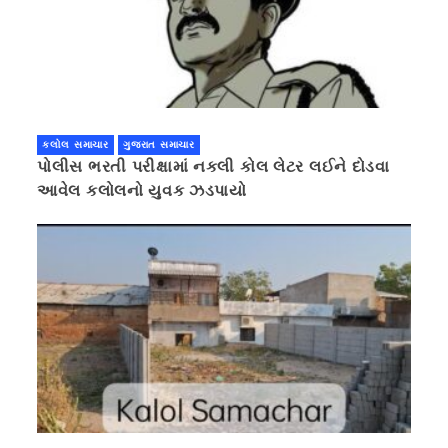
કલોલ સમાચાર
ગુજરાત સમાચાર
પોલીસ ભરતી પરીક્ષામાં નકલી કોલ લેટર લઈને દોડવા
આવેલ કલોલનો યુવક ઝડપાયો