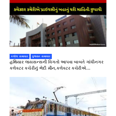
કલોલ સમાચાર
ગુજરાત સમાચાર
હથિયાર લાયસન્સની વિગતો આપવા બાબતે ગાંધીનગર
કલેક્ટર કચેરીનું ભેદી મૌન,કલેક્ટર કચેરીએ
પ્રાઈવસીનું બહાનું ધરી માહિતી છુપાવી