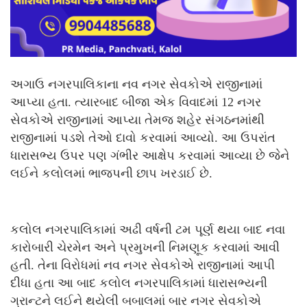
અગાઉ નગરપાલિકાના નવ નગર સેવકોએ રાજીનામાં
આપ્યા હતા. ત્યારબાદ બીજા એક વિવાદમાં 12 નગર
સેવકોએ રાજીનામાં આપ્યા તેમજ શહેર સંગઠનમાંથી
રાજીનામાં પડશે તેઓ દાવો કરવામાં આવ્યો. આ ઉપરાંત
ધારાસભ્ય ઉપર પણ ગંભીર આક્ષેપ કરવામાં આવ્યા છે જેને
લઈને કલોલમાં ભાજપની છાપ ખરડાઈ છે.
કલોલ નગરપાલિકામાં અઢી વર્ષની ટમ પૂર્ણ થયા બાદ નવા
કારોબારી ચેરમેન અને પ્રમુખની નિમણૂક કરવામાં આવી
હતી. તેના વિરોધમાં નવ નગર સેવકોએ રાજીનામાં આપી
દીધા હતા આ બાદ કલોલ નગરપાલિકામાં ધારાસભ્યની
ગ્રાન્ટને લઈને થયેલી બબાલમાં બાર નગર સેવકોએ