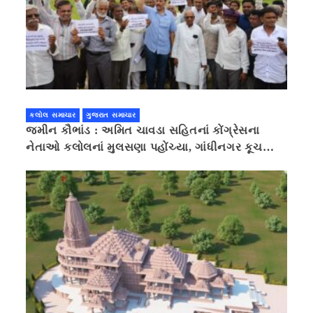
કલોલ સમાચાર
ગુજરાત સમાચાર
જમીન કૌભાંડ : અમિત ચાવડા સહિતનાં કોંગ્રેસના
નેતાઓ કલોલનાં મુલસણા પહોંચ્યા, ગાંધીનગર કૂચ
કરવાની ચિમકી