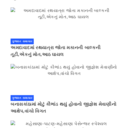
ગુજરાત સમાચાર
અમદાવાદમાં રથયાત્રા જોતા મકાનની બાલ્કની
તૂટી,એકનું મોત,આઠ ઘાયલ
ગુજરાત સમાચાર
બનાસકાંઠામાં મોટું કૌભાંડ થયું હોવાનો જીજ્ઞેશ મેવાણીનો
આક્ષેપ,વાંચો વિગત