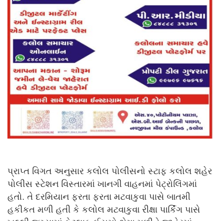
પ્રાપ્ત વિગત અનુસાર કલોલ પોલીસનો સ્ટાફ કલોલ શહેર
પોલીસ સ્ટેશન વિસ્તારમાં ખાનગી વાહનમાં પેટ્રોલિંગમાં
હતો. તે દરમિયાન ફરતા ફરતા મટવાકુવા પાસે બાતમી
હકીકત મળી હતી કે કલોલ મટવાકુવા રીક્ષા પાર્કિંગ પાસે