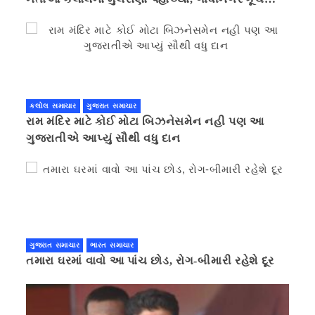
કરવાની ચિમકી
કલોલ સમાચાર
ગુજરાત સમાચાર
રામ મંદિર માટે કોઈ મોટા બિઝનેસમેન નહી પણ આ
ગુજરાતીએ આપ્યું સૌથી વધુ દાન
ગુજરાત સમાચાર
ભારત સમાચાર
તમારા ઘરમાં વાવો આ પાંચ છોડ, રોગ-બીમારી રહેશે દૂર