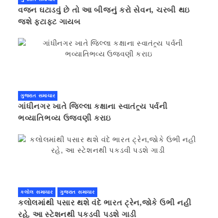
વજન ઘટાડવું છે તો આ બીજનું કરો સેવન, ચરબી થઇ
જશે ફટાફટ ગાયબ
ગુજરાત સમાચાર
ગાંધીનગર ખાતે જિલ્લા કક્ષાના સ્વાતંત્ર્ય પર્વની
ભવ્યાતિભવ્ય ઉજવણી કરાઇ
કલોલ સમાચાર
ગુજરાત સમાચાર
કલોલમાંથી પસાર થશે વંદે ભારત ટ્રેન,જોકે ઉભી નહી
રહે, આ સ્ટેશનથી પકડવી પડશે ગાડી