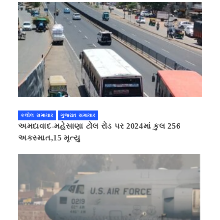
કલોલ સમાચાર
ગુજરાત સમાચાર
અમદાવાદ-મહેસાણા ટોલ રોડ પર 2024માં કુલ 256
અકસ્માત,15 મૃત્યુ