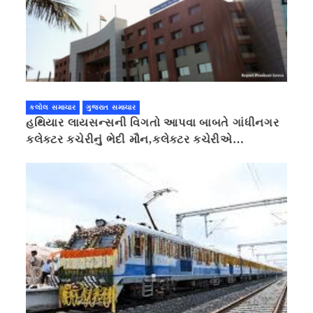
કલોલ સમાચાર
ગુજરાત સમાચાર
હથિયાર લાયસન્સની વિગતો આપવા બાબતે ગાંધીનગર
કલેક્ટર કચેરીનું ભેદી મૌન,કલેક્ટર કચેરીએ
પ્રાઈવસીનું બહાનું ધરી માહિતી છુપાવી