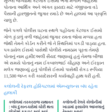
ખુલ્લી જગ્યામાં કેટલાક ઈસમો ભેગા મળીને જાહેરમાં
પોતાના આર્થિક અને અંગત ફાયદા માટે ગંજીપાના વડે
પૈસાની હારજીતનો જુગાર રમાડે છે અને હાલમાં આ પ્રવૃત્તિ
ચાલુ છે.
જેને પગલે પોલીસ ઘટના સ્થળે પહોંચતા કેટલાક ઈસમો
ગોળ કુંડાળું વળી જાહેરમાં જુગાર રમતા જોવા મળ્યા હતા
જેથી તેમને કોર્ડન કરીને જે તે સ્થિતિમાં પકડી પાડ્યા હતા.
પકડાયેલ ઈસમો પાસેથી પોલીસે નામઠામ પૂરતા તેમણે
પોતાનું નામ હમીદઅલી સૈયદ જણાવ્યું હતું તેમજ બીજા
એ સમયે પોતાનું નામ ઈકબાલભાઈ ચૌહાણ અને ઈરફાન
મલેક જણાવ્યું હતું પોલીસે ઈસમો પાસેથી રોકડ રૂપિયા
11,500 જપ્ત કરી કાયદેસરની કાર્યવાહી હાથ ધરી હતી.
કલોલની રેફરલ હોસ્પિટલમાં એમ્બ્યુલન્સ બંધ રહેતા
હાલાકી
કલોલમાં તસ્કરરાજ યથાવત
કલોલની રેલવે કોલોનીમાં
: બંધ દુકાન-ઘરોમાં ચોરી થતા
ખાડામાં ફસાયેલ આખલાનું
લોકોમાં ફફડાટ,ક્યાં ક્યાં
રેસ્ક્યુ કરાયું