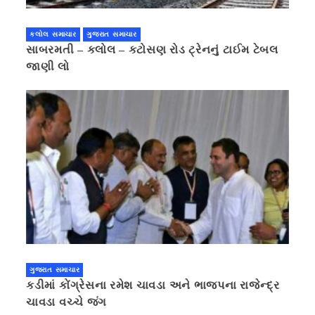
કલોલ સમાચાર
ગુજરાત સમાચાર
સાબરમતી – કલોલ – કટોસણ રોડ ટ્રેનનું ટાઈમ ટેબલ
જાણી લો
ગુજરાત સમાચાર
કડીમાં કોંગ્રેસના રમેશ ચાવડા અને ભાજપના રાજેન્દ્ર
ચાવડા વચ્ચે જંગ