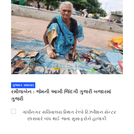
ગુજરાત સમાચાર
રમીલાબેન : જેમની આખી જિંદગી ગુજરી બજારમાં
ગુજરી