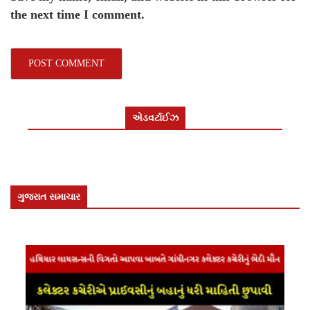
the next time I comment.
એડવર્ટાઈઝ
ગુજરાત સમાચાર