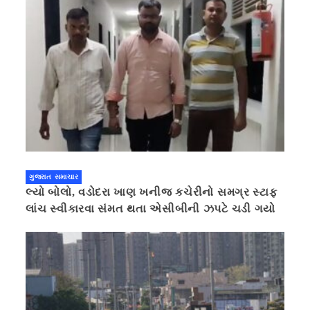
ગુજરાત સમાચાર
લ્યો બોલો, વડોદરા ખાણ ખનીજ કચેરીનો સમગ્ર સ્ટાફ
લાંચ સ્વીકારવા સંમત થતા એસીબીની ઝપટે ચડી ગયો