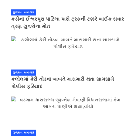
ગુજરાત સમાચાર
કડીના ઈશ્વરપુરા પાટિયા પાસે ટ્રકની ટક્કરે બાઈક સવાર
ત્રણ યુવકોના મોત
ગુજરાત સમાચાર
કલોલમાં કેરી તોડવા બાબતે મારામારી થતા સામસામે
પોલીસ ફરિયાદ
ગુજરાત સમાચાર