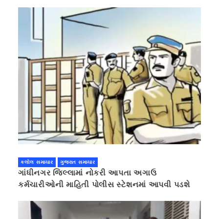
કલોલ સમાચાર
ગુજરાત સમાચાર
ગાંધીનગર જિલ્લામાં નોકરી આપતા અગાઉ
કર્મચારીઓની માહિતી પોલીસ સ્ટેશનમાં આપવી પડશે