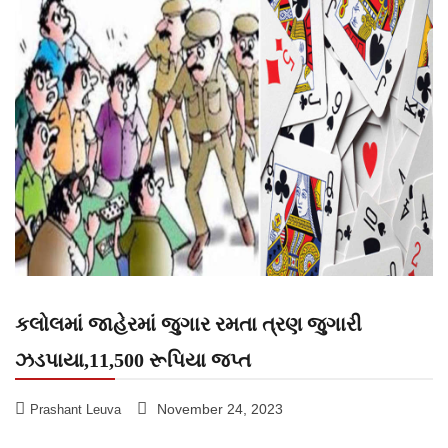
કલોલમાં જાહેરમાં જુગાર રમતા ત્રણ જુગારી
ઝડપાયા,11,500 રૂપિયા જપ્ત
November 24, 2023
Prashant Leuva