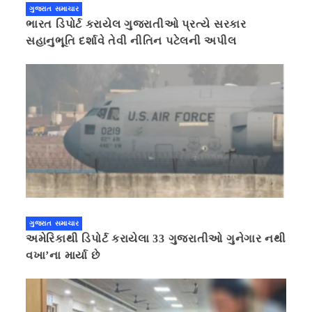
ગુજરાત સમાચાર
ભારત ડિપોર્ટ કરાયેલ ગુજરાતીઓ પ્રત્યે સરકાર
સહાનુભૂતિ દર્શાવે તેવી નીતિન પટેલની અપીલ
ગુજરાત સમાચાર
અમેરિકાથી ડિપોર્ટ કરાયેલા 33 ગુજરાતીઓ ગુનેગાર નથી
વખા’ના માર્યા છે