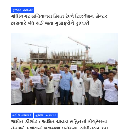
ગુજરાત સમાચાર
ગાંધીનગર સચિવાલય સ્થિત રેલ્વે રિઝર્વેશન સેન્ટર
છાસવારે બંધ થઈ જતા મુસાફરોને હાલાકી
કલોલ સમાચાર
ગુજરાત સમાચાર
જમીન કૌભાંડ : અમિત ચાવડા સહિતનાં કોંગ્રેસના
નેતાઓ કલોલનાં મુલસણા પહોંચ્યા, ગાંધીનગર કૂચ