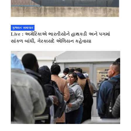
ગુજરાત સમાચાર
Live : અમેરિકાએ ભારતીયોને હાથકડી અને પગમાં
સાંકળ બાંધી, ગેરકાયદે એલિયન કહેવાયા