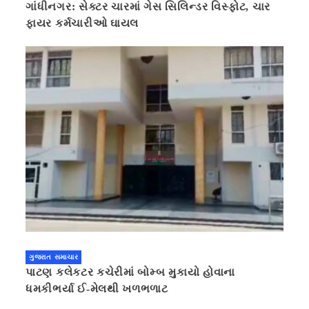
ગાંધીનગર: સેક્ટર ચારમાં ગેસ સિલિન્ડર વિસ્ફોટ, ચાર
ફાયર કર્મચારીઓ ઘાયલ
ગુજરાત સમાચાર
પાટણ કલેકટર કચેરીમાં બોમ્બ મુકાયો હોવાના
ધમકીભર્યા ઈ-મેલથી ખળભળાટ