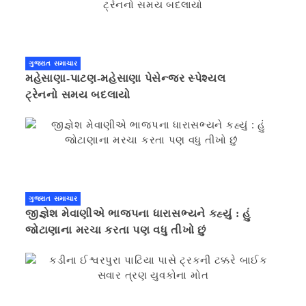
ગુજરાત સમાચાર
મહેસાણા-પાટણ-મહેસાણા પેસેન્જર સ્પેશ્યલ
ટ્રેનનો સમય બદલાયો
ગુજરાત સમાચાર
જીજ્ઞેશ મેવાણીએ ભાજપના ધારાસભ્યને કહ્યું : હું
જોટાણાના મરચા કરતા પણ વધુ તીખો છું