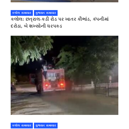
કલોલ સમાચાર
ગુજરાત સમાચાર
કલોલ: છત્રાલ-કડી રોડ પર ખાતર કૌભાંડ, કંપનીમાં
દરોડા, બે શખ્સોની ધરપકડ
કલોલ સમાચાર
ગુજરાત સમાચાર