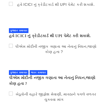
ગુજરાત સમાચાર
હવે ICICI નું ક્રેડીટકાર્ડ થી UPI પેમેંટ કરી શકાશે.
ગુજરાત સમાચાર
ભારત સમાચાર
પીએમ મોદીની નજીક ગણાતા આ નેતાનું નિધન,જાણો
કોણ હતા ?