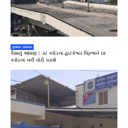
ગુજરાત સમાચાર
પૈસાનું આંધણ ! 42 કરોડના હાટકેશ્વર બ્રિજને 10
કરોડના ખર્ચે તોડી પડાશે