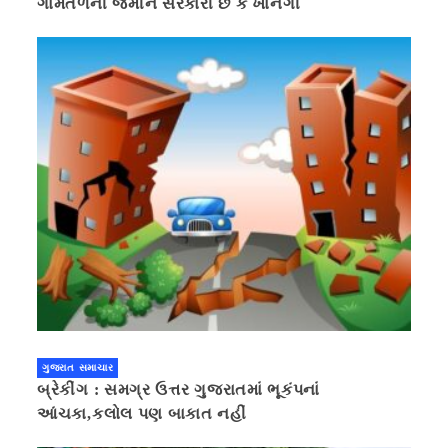
ગામતળની જમીન સરકારી છે કે ખાનગી
ગુજરાત સમાચાર
બ્રેકીંગ : સમગ્ર ઉત્તર ગુજરાતમાં ભૂકંપનાં
આંચકા,કલોલ પણ બાકાત નહીં