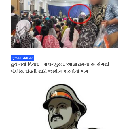
ગુજરાત સમાચાર
હવે નવો વિવાદ ! પાલનપુરમાં આસારામના સત્સંગથી
પોલીસ દોડતી થઈ, જામીન શરતોનો ભંગ