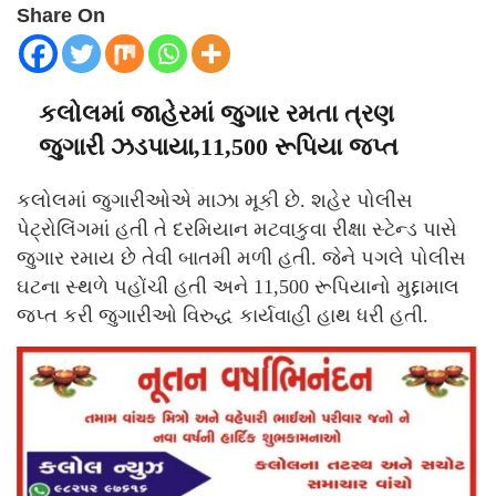
Share On
કલોલમાં જાહેરમાં જુગાર રમતા ત્રણ
જુગારી ઝડપાયા,11,500 રૂપિયા જપ્ત
કલોલમાં જુગારીઓએ માઝા મૂકી છે. શહેર પોલીસ
પેટ્રોલિંગમાં હતી તે દરમિયાન મટવાકુવા રીક્ષા સ્ટેન્ડ પાસે
જુગાર રમાય છે તેવી બાતમી મળી હતી. જેને પગલે પોલીસ
ઘટના સ્થળે પહોંચી હતી અને 11,500 રૂપિયાનો મુદ્દામાલ
જપ્ત કરી જુગારીઓ વિરુદ્ધ કાર્યવાહી હાથ ધરી હતી.