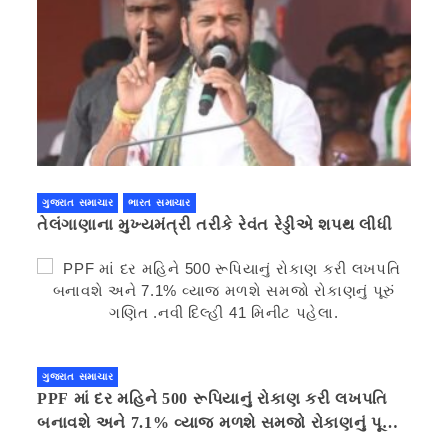
ગુજરાત સમાચાર
ભારત સમાચાર
તેલંગાણાના મુખ્યમંત્રી તરીકે રેવંત રેડ્ડીએ શપથ લીધી
ગુજરાત સમાચાર
PPF માં દર મહિને 500 રૂપિયાનું રોકાણ કરી લખપતિ
બનાવશે અને 7.1% વ્યાજ મળશે સમજો રોકાણનું પૂરું
ગણિત .નવી દિલ્હી 41 મિનીટ પહેલા.