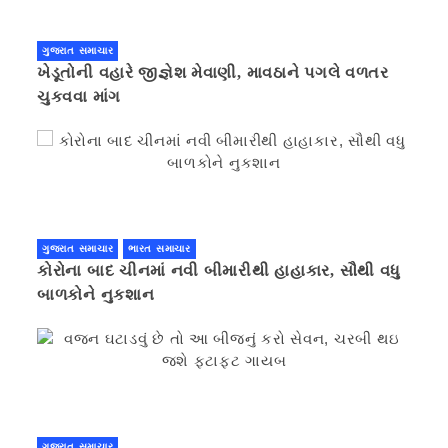
ગુજરાત સમાચાર
ખેડૂતોની વહારે જીજ્ઞેશ મેવાણી, માવઠાને પગલે વળતર
ચુકવવા માંગ
ગુજરાત સમાચાર
ભારત સમાચાર
કોરોના બાદ ચીનમાં નવી બીમારીથી હાહાકાર, સૌથી વધુ
બાળકોને નુકશાન
ગુજરાત સમાચાર