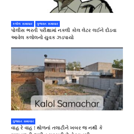
કલોલ સમાચાર
ગુજરાત સમાચાર
પોલીસ ભરતી પરીક્ષામાં નકલી કોલ લેટર લઈને દોડવા
આવેલ કલોલનો યુવક ઝડપાયો
ગુજરાત સમાચાર
વાહ રે વાહ ! થોળનાં તલાટીને ખબર જ નથી કે