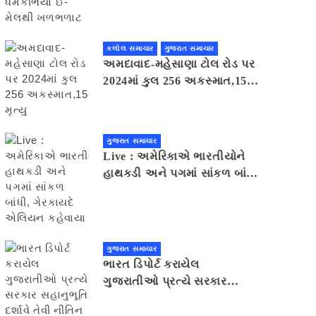
મેલથી ખળભળાટ
કલોલ સમાચાર
ગુજરાત સમાચાર
અમદાવાદ-મહેસાણા ટોલ રોડ પર
2024માં કુલ 256 અકસ્માત,15
મૃત્યુ
ગુજરાત સમાચાર
Live : અમેરિકાએ ભારતીયોને
હાથકડી અને પગમાં સાંકળ બાંધી,
ગેરકાયદે એલિયન કહેવાયા
ગુજરાત સમાચાર
ભારત ડિપોર્ટ કરાયેલ
ગુજરાતીઓ પ્રત્યે સરકાર
સહાનુભૂતિ દર્શાવે તેવી નીતિન
પટેલની અપીલ