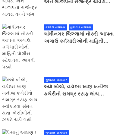
અને ભાજપના રાજેન્દ્ર ચાવડા
વચ્ચે જંગ
કલોલ સમાચાર
ગુજરાત સમાચાર
ગાંધીનગર જિલ્લામાં નોકરી આપતા
અગાઉ કર્મચારીઓની માહિતી
પોલીસ સ્ટેશનમાં આપવી પડશે
ગુજરાત સમાચાર
લ્યો બોલો, વડોદરા ખાણ ખનીજ
કચેરીનો સમગ્ર સ્ટાફ લાંચ
સ્વીકારવા સંમત થતા એસીબીની
ઝપટે ચડી ગયો
ગુજરાત સમાચાર