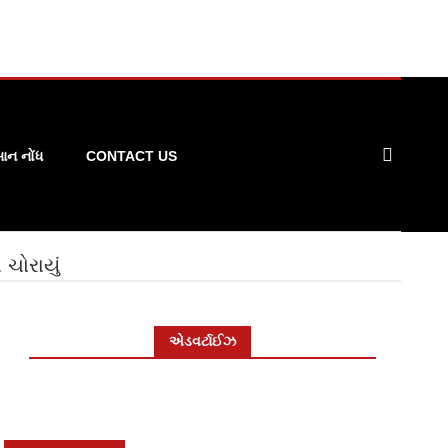
ન નોંધ
CONTACT US
ચોરાયું
એડવર્ટાઈઝ