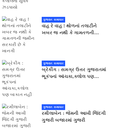
ગુજરાત સમાચાર
વાહ રે વાહ ! થોળનાં તલાટીને
ખબર જ નથી કે ગામતળની
જમીન સરકારી છે કે ખાનગી
ગુજરાત સમાચાર
બ્રેકીંગ : સમગ્ર ઉત્તર ગુજરાતમાં
ભૂકંપનાં આંચકા,કલોલ પણ
બાકાત નહીં
ગુજરાત સમાચાર
રમીલાબેન : જેમની આખી જિંદગી
ગુજરી બજારમાં ગુજરી