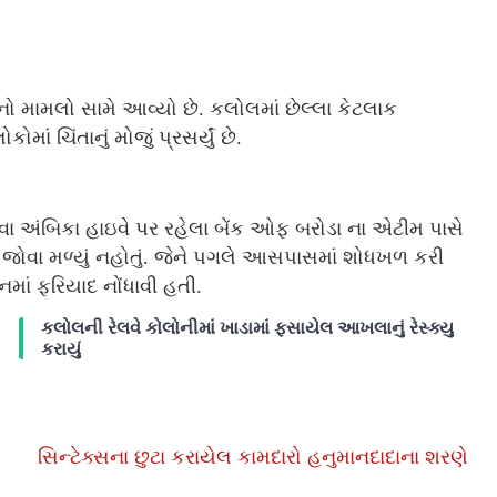
ાનો મામલો સામે આવ્યો છે. કલોલમાં છેલ્લા કેટલાક
 ચિંતાનું મોજું પ્રસર્યું છે.
ટીવા અંબિકા હાઇવે પર રહેલા બેંક ઓફ બરોડા ના એટીમ પાસે
ોવા મળ્યું નહોતું. જેને પગલે આસપાસમાં શોધખળ કરી
માં ફરિયાદ નોંધાવી હતી.
કલોલની રેલવે કોલોનીમાં ખાડામાં ફસાયેલ આખલાનું રેસ્ક્યુ
કરાયું
સિન્ટેક્સના છુટા કરાયેલ કામદારો હનુમાનદાદાના શરણે