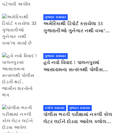
ગુજરાત સમાચાર
અમેરિકાથી ડિપોર્ટ કરાયેલા 33
ગુજરાતીઓ ગુનેગાર નથી વખા’ના
માર્યા છે
ગુજરાત સમાચાર
હવે નવો વિવાદ ! પાલનપુરમાં
આસારામના સત્સંગથી પોલીસ
દોડતી થઈ, જામીન શરતોનો ભંગ
કલોલ સમાચાર
ગુજરાત સમાચાર
પોલીસ ભરતી પરીક્ષામાં નકલી કોલ
લેટર લઈને દોડવા આવેલ કલોલનો
યુવક ઝડપાયો