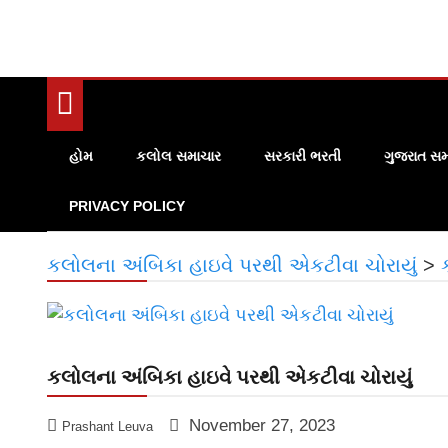
હોમ
કલોલ સમાચાર
સરકારી ભરતી
ગુજરાત સમ
PRIVACY POLICY
કલોલના અંબિકા હાઇવે પરથી એકટીવા ચોરાયું
>
કલોલના અંબિકા હાઇવે પરથી એકટીવા ચોરાયું
November 27, 2023
Prashant Leuva