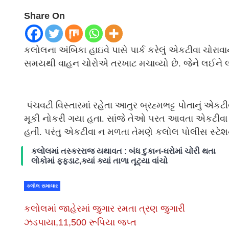
Share On
કલોલના અંબિકા હાઇવે પાસે પાર્ક કરેલું એકટીવા ચોરાવ
સમયથી વાહન ચોરોએ તરખાટ મચાવ્યો છે. જેને લઈને લોકોમાં
પંચવટી વિસ્તારમાં રહેતા આતુર બ્રહ્મભટ્ટ પોતાનું એક
મૂકી નોકરી ગયા હતા. સાંજે તેઓ પરત આવતા એકટીવા જ
હતી. પરંતુ એકટીવા ન મળતા તેમણે કલોલ પોલીસ સ્ટેશન
કલોલમાં તસ્કરરાજ યથાવત : બંધ દુકાન-ઘરોમાં ચોરી થતા
લોકોમાં ફફડાટ,ક્યાં ક્યાં તાળા તૂટ્યા વાંચો
કલોલ સમાચાર
કલોલમાં જાહેરમાં જુગાર રમતા ત્રણ જુગારી
ઝડપાયા,11,500 રૂપિયા જપ્ત