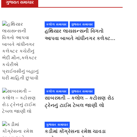
ગુજરાત સમાચાર
કલોલ સમાચાર
ગુજરાત સમાચાર
હથિયાર લાયસન્સની વિગતો
આપવા બાબતે ગાંધીનગર કલેક્ટર
કચેરીનું ભેદી મૌન,કલેક્ટર
કચેરીએ પ્રાઈવસીનું બહાનું ધરી
માહિતી છુપાવી
કલોલ સમાચાર
ગુજરાત સમાચાર
સાબરમતી – કલોલ – કટોસણ રોડ
ટ્રેનનું ટાઈમ ટેબલ જાણી લો
ગુજરાત સમાચાર
કડીમાં કોંગ્રેસના રમેશ ચાવડા