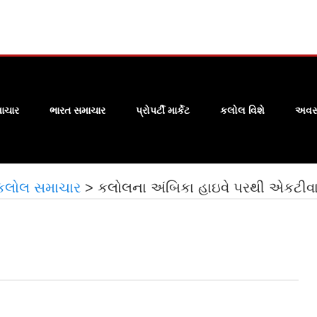
ાચાર
ભારત સમાચાર
પ્રોપર્ટી માર્કેટ
કલોલ વિશે
અવસા
કલોલ સમાચાર
>
કલોલના અંબિકા હાઇવે પરથી એકટીવા 