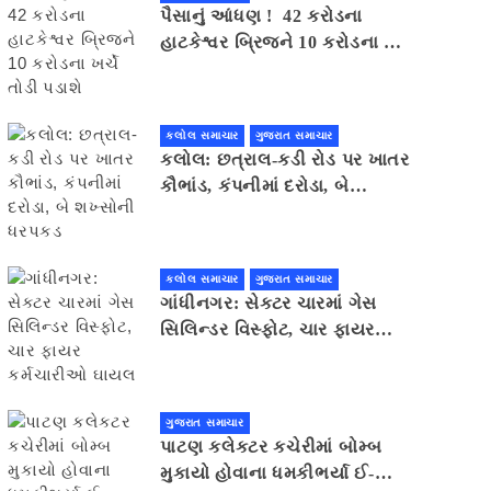
પૈસાનું આંધણ ! 42 કરોડના
હાટકેશ્વર બ્રિજને 10 કરોડના ખર્ચે
તોડી પડાશે
કલોલ સમાચાર
ગુજરાત સમાચાર
કલોલ: છત્રાલ-કડી રોડ પર ખાતર
કૌભાંડ, કંપનીમાં દરોડા, બે
શખ્સોની ધરપકડ
કલોલ સમાચાર
ગુજરાત સમાચાર
ગાંધીનગર: સેક્ટર ચારમાં ગેસ
સિલિન્ડર વિસ્ફોટ, ચાર ફાયર
કર્મચારીઓ ઘાયલ
ગુજરાત સમાચાર
પાટણ કલેકટર કચેરીમાં બોમ્બ
મુકાયો હોવાના ધમકીભર્યા ઈ-