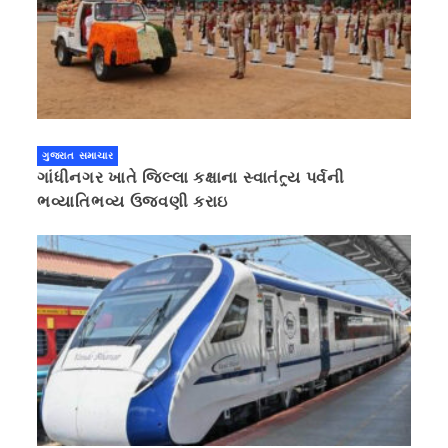
ગુજરાત સમાચાર
ગાંધીનગર ખાતે જિલ્લા કક્ષાના સ્વાતંત્ર્ય પર્વની
ભવ્યાતિભવ્ય ઉજવણી કરાઇ