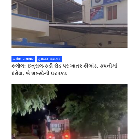
કલોલ સમાચાર
ગુજરાત સમાચાર
કલોલ: છત્રાલ-કડી રોડ પર ખાતર કૌભાંડ, કંપનીમાં
દરોડા, બે શખ્સોની ધરપકડ