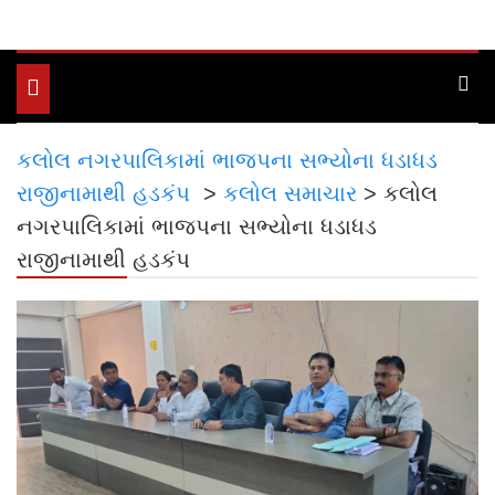
Toggle
navigation
કલોલ નગરપાલિકામાં ભાજપના સભ્યોના ધડાધડ
રાજીનામાથી હડકંપ
>
કલોલ સમાચાર
>
કલોલ
નગરપાલિકામાં ભાજપના સભ્યોના ધડાધડ
રાજીનામાથી હડકંપ