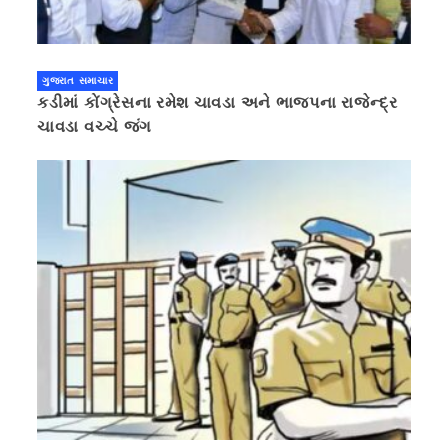
ગુજરાત સમાચાર
કડીમાં કોંગ્રેસના રમેશ ચાવડા અને ભાજપના રાજેન્દ્ર
ચાવડા વચ્ચે જંગ