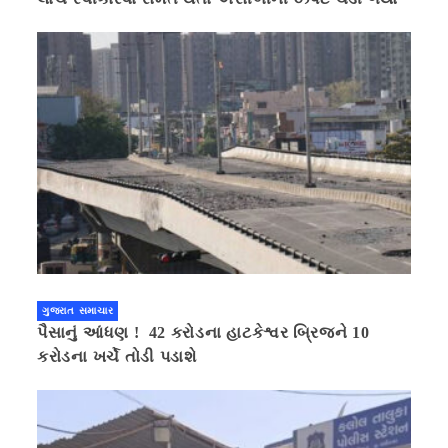
ગુજરાત સમાચાર
પૈસાનું આંધણ ! 42 કરોડના હાટકેશ્વર બ્રિજને 10
કરોડના ખર્ચે તોડી પડાશે