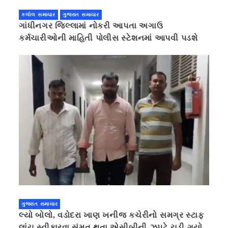
કલોલ સમાચાર
ગુજરાત સમાચાર
ગાંધીનગર જિલ્લામાં નોકરી આપતા અગાઉ
કર્મચારીઓની માહિતી પોલીસ સ્ટેશનમાં આપવી પડશે
ગુજરાત સમાચાર
લ્યો બોલો, વડોદરા ખાણ ખનીજ કચેરીનો સમગ્ર સ્ટાફ
લાંચ સ્વીકારવા સંમત થતા એસીબીની ઝપટે ચડી ગયો