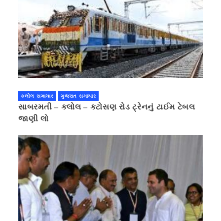
કલોલ સમાચાર
ગુજરાત સમાચાર
સાબરમતી – કલોલ – કટોસણ રોડ ટ્રેનનું ટાઈમ ટેબલ
જાણી લો