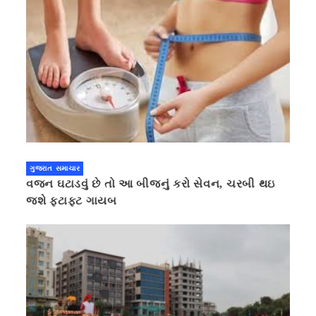
ગુજરાત સમાચાર
વજન ઘટાડવું છે તો આ બીજનું કરો સેવન, ચરબી થઇ
જશે ફટાફટ ગાયબ