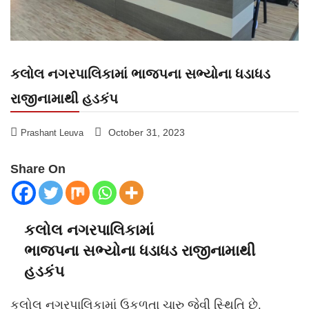
કલોલ નગરપાલિકામાં ભાજપના સભ્યોના ધડાધડ
રાજીનામાથી હડકંપ
October 31, 2023
Prashant Leuva
Share On
કલોલ નગરપાલિકામાં
ભાજપના સભ્યોના ધડાધડ રાજીનામાથી
હડકંપ
કલોલ નગરપાલિકામાં ઉકળતા ચારુ જેવી સ્થિતિ છે.