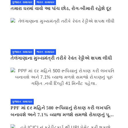
ગુજરાત સમાચાર
ભારત સમાચાર
તમારા ઘરમાં વાવો આ પાંચ છોડ, રોગ-બીમારી રહેશે દૂર
ગુજરાત સમાચાર
ભારત સમાચાર
તેલંગાણાના મુખ્યમંત્રી તરીકે રેવંત રેડ્ડીએ શપથ લીધી
ગુજરાત સમાચાર
PPF માં દર મહિને 500 રૂપિયાનું રોકાણ કરી લખપતિ
બનાવશે અને 7.1% વ્યાજ મળશે સમજો રોકાણનું પૂરું
ગણિત .નવી દિલ્હી 41 મિનીટ પહેલા.