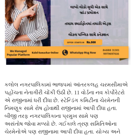
કલોલ નગરપાલિકામાં ભાજપમાં આંતરકલહ ચરમસીમાએ
પહોંચતા નેતાગીરી ચોંકી ઉઠી છે. 11 વોર્ડના નવ કોર્પોરેટરો
એ રાજીનામાં ધરી દીધા છે. સ્ટેન્ડિંગ કમિટીના ચેરમેનની
નિમણૂક સામે રોષ હોવાથી રાજીનામાં આપી દીધા હતા.
બીજી તરફ નગરપાલિકાના પ્રમુખ સામે પણ
અસંતોષ જોવા મળ્યો છે. ગઈકાલે ત્રણ સમિતિઓના
ચેરમેનોએ પણ રાજીનામા આપી દીધા હતા. યોગ્ય અને