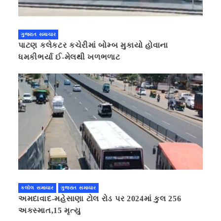
ગુજરાત સમાચાર
પાટણ કલેકટર કચેરીમાં બોમ્બ મુકાયો હોવાના
ધમકીભર્યા ઈ-મેલથી ખળભળાટ
કલોલ સમાચાર
ગુજરાત સમાચાર
અમદાવાદ-મહેસાણા ટોલ રોડ પર 2024માં કુલ 256
અકસ્માત,15 મૃત્યુ