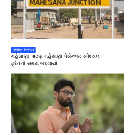
ગુજરાત સમાચાર
મહેસાણા-પાટણ-મહેસાણા પેસેન્જર સ્પેશ્યલ
ટ્રેનનો સમય બદલાયો