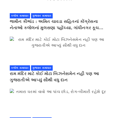
કલોલ સમાચાર
ગુજરાત સમાચાર
જમીન કૌભાંડ : અમિત ચાવડા સહિતનાં કોંગ્રેસના
નેતાઓ કલોલનાં મુલસણા પહોંચ્યા, ગાંધીનગર કૂચ
કરવાની ચિમકી
કલોલ સમાચાર
ગુજરાત સમાચાર
રામ મંદિર માટે કોઈ મોટા બિઝનેસમેન નહી પણ આ
ગુજરાતીએ આપ્યું સૌથી વધુ દાન