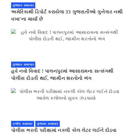
ગુજરાત સમાચાર
અમેરિકાથી ડિપોર્ટ કરાયેલા 33 ગુજરાતીઓ ગુનેગાર નથી
વખા’ના માર્યા છે
ગુજરાત સમાચાર
હવે નવો વિવાદ ! પાલનપુરમાં આસારામના સત્સંગથી
પોલીસ દોડતી થઈ, જામીન શરતોનો ભંગ
કલોલ સમાચાર
ગુજરાત સમાચાર
પોલીસ ભરતી પરીક્ષામાં નકલી કોલ લેટર લઈને દોડવા