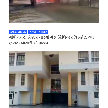
કલોલ સમાચાર
ગુજરાત સમાચાર
ગાંધીનગર: સેક્ટર ચારમાં ગેસ સિલિન્ડર વિસ્ફોટ, ચાર
ફાયર કર્મચારીઓ ઘાયલ