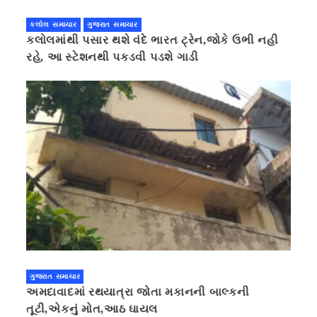
કલોલ સમાચાર
ગુજરાત સમાચાર
કલોલમાંથી પસાર થશે વંદે ભારત ટ્રેન,જોકે ઉભી નહી
રહે, આ સ્ટેશનથી પકડવી પડશે ગાડી
ગુજરાત સમાચાર
અમદાવાદમાં રથયાત્રા જોતા મકાનની બાલ્કની
તૂટી,એકનું મોત,આઠ ઘાયલ