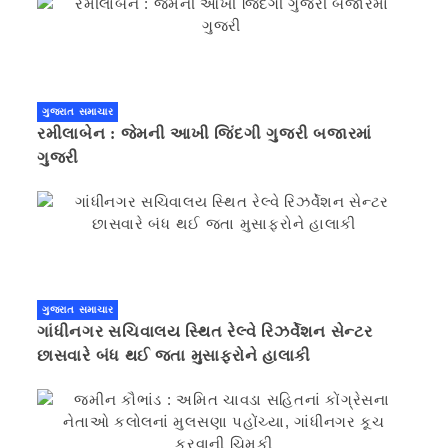
ગુજરાત સમાચાર
રમીલાબેન : જેમની આખી જિંદગી ગુજરી બજારમાં
ગુજરી
ગુજરાત સમાચાર
ગાંધીનગર સચિવાલય સ્થિત રેલ્વે રિઝર્વેશન સેન્ટર
છાસવારે બંધ થઈ જતા મુસાફરોને હાલાકી