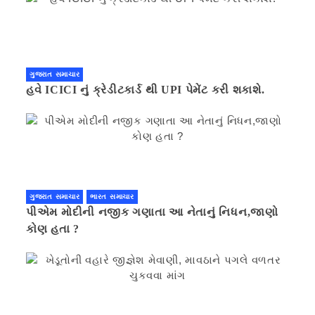
ગુજરાત સમાચાર
હવે ICICI નું ક્રેડીટકાર્ડ થી UPI પેમેંટ કરી શકાશે.
ગુજરાત સમાચાર
ભારત સમાચાર
પીએમ મોદીની નજીક ગણાતા આ નેતાનું નિધન,જાણો
કોણ હતા ?