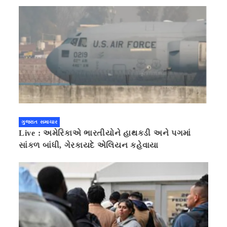
ગુજરાત સમાચાર
Live : અમેરિકાએ ભારતીયોને હાથકડી અને પગમાં
સાંકળ બાંધી, ગેરકાયદે એલિયન કહેવાયા