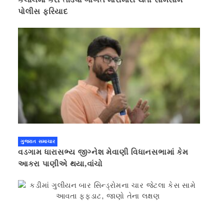
પોલીસ ફરિયાદ
ગુજરાત સમાચાર
વડગામ ધારાસભ્ય જીગ્નેશ મેવાણી વિધાનસભામાં કેમ
આકરા પાણીએ થયા,વાંચો