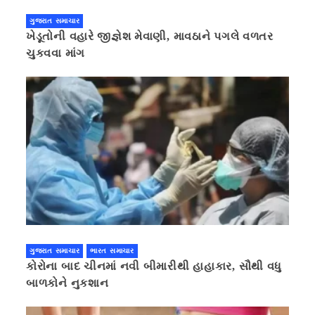
ગુજરાત સમાચાર
ખેડૂતોની વહારે જીજ્ઞેશ મેવાણી, માવઠાને પગલે વળતર
ચુકવવા માંગ
ગુજરાત સમાચાર
ભારત સમાચાર
કોરોના બાદ ચીનમાં નવી બીમારીથી હાહાકાર, સૌથી વધુ
બાળકોને નુકશાન