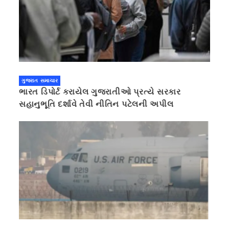
ગુજરાત સમાચાર
ભારત ડિપોર્ટ કરાયેલ ગુજરાતીઓ પ્રત્યે સરકાર
સહાનુભૂતિ દર્શાવે તેવી નીતિન પટેલની અપીલ