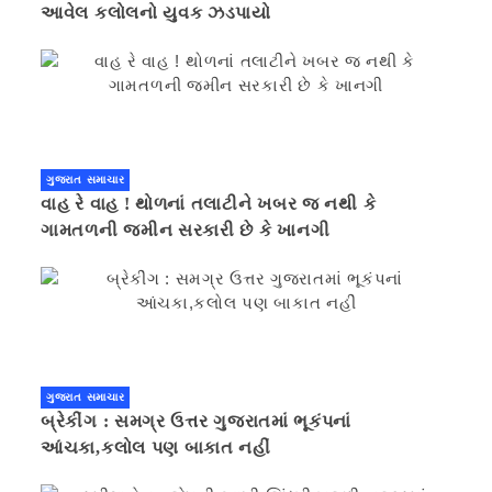
આવેલ કલોલનો યુવક ઝડપાયો
ગુજરાત સમાચાર
વાહ રે વાહ ! થોળનાં તલાટીને ખબર જ નથી કે
ગામતળની જમીન સરકારી છે કે ખાનગી
ગુજરાત સમાચાર
બ્રેકીંગ : સમગ્ર ઉત્તર ગુજરાતમાં ભૂકંપનાં
આંચકા,કલોલ પણ બાકાત નહીં