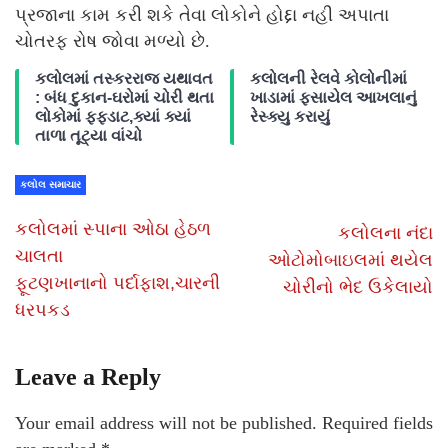
પ્રજાના કામ કરી શકે તેવા લોકોને હોદ્દા નહી અપાતા
ચોતરફ રોષ જોવા મળ્યો છે.
કલોલમાં તસ્કરરાજ યથાવત
કલોલની રેલવે કોલોનીમાં
: બંધ દુકાન-ઘરોમાં ચોરી થતા
ખાડામાં ફસાયેલ આખલાનું
લોકોમાં ફફડાટ,ક્યાં ક્યાં
રેસ્ક્યુ કરાયું
તાળા તૂટ્યા વાંચો
કલોલ સમાચાર
કલોલમાં સ્પાના ઓઠા હેઠળ
કલોલના નંદા
ચાલતા
ઓટોમોબાઇલમાં થયેલ
ફૂટણખાનાનો પર્દાફાશ,ચારની
ચોરીનો ભેદ ઉકેલાયો
ધરપકડ
Leave a Reply
Your email address will not be published.
Required fields