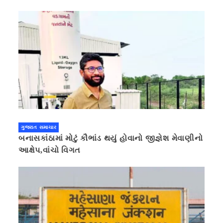
ગુજરાત સમાચાર
બનાસકાંઠામાં મોટું કૌભાંડ થયું હોવાનો જીજ્ઞેશ મેવાણીનો
આક્ષેપ,વાંચો વિગત