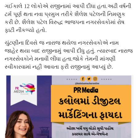
ગઈકાલે 12 લોકોએ રાજીનામાં આપી દીધા હતા.અઢી વર્ષની
ટર્મ પૂર્ણ થતા નવા પ્રમુખ તરીકે શૈલેશ પટેલની નિમણુક
કરી છે. શૈલેશ પટેલ વિરુદ્ધ ભાજપના નગરસેવકોમાં રોષ
ફાટી નીકળ્યો હતો.
ચુંટણીના દિવસે જ નારાજ થયેલા નગરસેવકોએ નામ
જાહેર થયા બાદ રાજીનામું આપી દીધુ હતું. ત્યારબાદ નારાજ
નગરસેવકોને મનાવી લીધા હતા.જોકે તેમની માંગણી
સ્વીકારવામાં નહીં આવતા ફરી રાજીનામું આપ્યું છે.