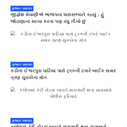
ગુજરાત સમાચાર
જીજ્ઞેશ મેવાણીએ ભાજપના ધારાસભ્યને કહ્યું : હું
જોટાણાના મરચા કરતા પણ વધુ તીખો છું
ગુજરાત સમાચાર
કડીના ઈશ્વરપુરા પાટિયા પાસે ટ્રકની ટક્કરે બાઈક સવાર
ત્રણ યુવકોના મોત
ગુજરાત સમાચાર
કલોલમાં કેરી તોડવા બાબતે મારામારી થતા સામસામે