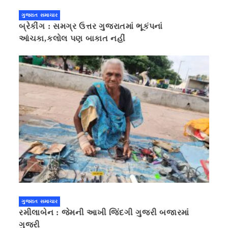
ગુજરાત સમાચાર
બ્રેકીંગ : સમગ્ર ઉત્તર ગુજરાતમાં ભૂકંપનાં
આંચકા,કલોલ પણ બાકાત નહીં
ગુજરાત સમાચાર
રમીલાબેન : જેમની આખી જિંદગી ગુજરી બજારમાં
ગુજરી