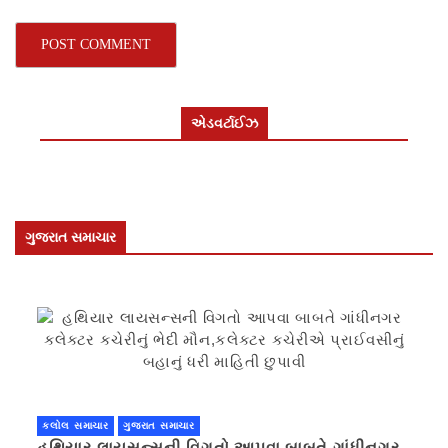
એડવર્ટાઈઝ
ગુજરાત સમાચાર
કલોલ સમાચાર
ગુજરાત સમાચાર
હથિયાર લાયસન્સની વિગતો આપવા બાબતે ગાંધીનગર