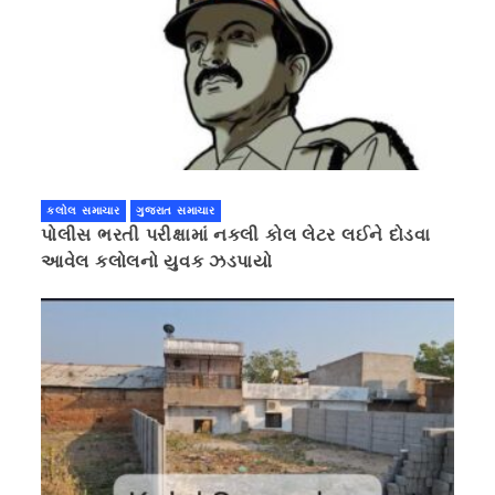
કલોલ સમાચાર
ગુજરાત સમાચાર
પોલીસ ભરતી પરીક્ષામાં નકલી કોલ લેટર લઈને દોડવા
આવેલ કલોલનો યુવક ઝડપાયો