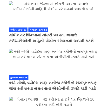
કલોલ સમાચાર
ગુજરાત સમાચાર
ગાંધીનગર જિલ્લામાં નોકરી આપતા અગાઉ
કર્મચારીઓની માહિતી પોલીસ સ્ટેશનમાં આપવી પડશે
ગુજરાત સમાચાર
લ્યો બોલો, વડોદરા ખાણ ખનીજ કચેરીનો સમગ્ર સ્ટાફ
લાંચ સ્વીકારવા સંમત થતા એસીબીની ઝપટે ચડી ગયો