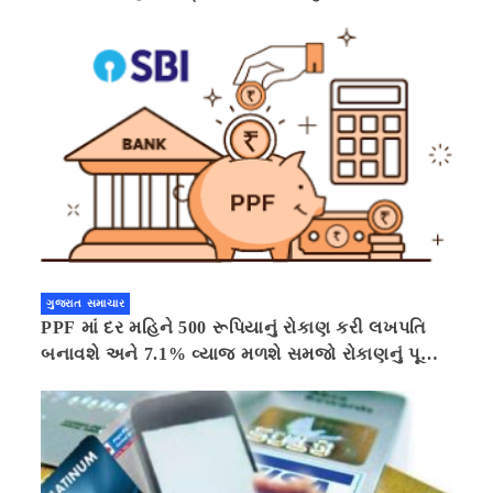
ગુજરાત સમાચાર
PPF માં દર મહિને 500 રૂપિયાનું રોકાણ કરી લખપતિ
બનાવશે અને 7.1% વ્યાજ મળશે સમજો રોકાણનું પૂરું
ગણિત .નવી દિલ્હી 41 મિનીટ પહેલા.