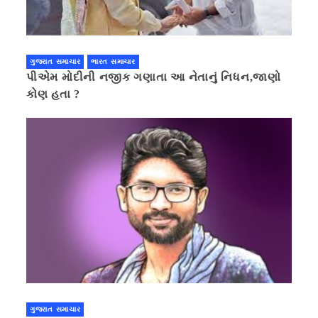
ગુજરાત સમાચાર
ભારત સમાચાર
પીએમ મોદીની નજીક ગણાતા આ નેતાનું નિધન,જાણો
કોણ હતા ?
ગુજરાત સમાચાર