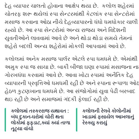
દેહ વ્યાપાર ચાલતો હોવાના આક્ષેપ થયા છે. કલોલ શહેરમાં
ચોતરફ શરૂ થયેલાં સ્પા સેન્ટરમાંથી કેટલાંક સ્પા સેન્ટરોમાં
મસાજ કરવાના ઓઠા નીચે દેહવ્યાપારનો ધંધો ધમધોકાર ચાલી
રહ્યો છે. આ સ્પા સેન્ટરોમાં અન્ય રાજ્ય અને વિદેશની
યુવતીઓને લાવવામાં આવે છે અને થોડા થોડા સમયે તેમનાં
શહેરો બદલી અન્ય શહેરોમાં મોકલી આપવામાં આવે છે.
કલોલમાં અનેક મસાજ પાર્લર એટલે સ્પા ધમધમે છે. એમાંથી
અમુક સ્પા જ સાચા છે. બાકી બીજા ઘણા સ્પામાં મસાજના ના
ગોરખધંધા કરવામાં આવે છે. આવા ખોટા સ્પામાં અનૈતિક દેહ
વ્યાપારની પ્રવૃત્તિઓ ધમધમી રહી છે અને સ્પાના રૂપાળા ઓઠ
હેઠળ કુટણખાના ધમધમે છે. આ સંજોગોમાં યુવા પેઢી બરબાદ
થઇ રહી છે અને સમાજમાં ગંદકી ફેલાઈ રહી છે.
કલોલમાં તસ્કરરાજ યથાવત :
કલોલની રેલવે કોલોનીમાં
બંધ દુકાન-ઘરોમાં ચોરી થતા
ખાડામાં ફસાયેલ આખલાનું
લોકોમાં ફફડાટ,ક્યાં ક્યાં તાળા
રેસ્ક્યુ કરાયું
તૂટ્યા વાંચો