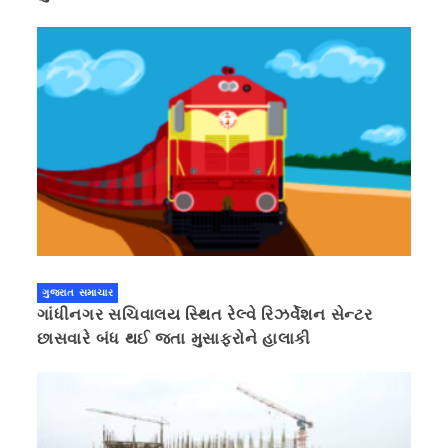
ગુજરાત સમાચાર
ગાંધીનગર સચિવાલય સ્થિત રેલ્વે રિઝર્વેશન સેન્ટર
છાસવારે બંધ થઈ જતા મુસાફરોને હાલાકી