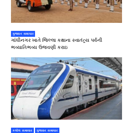
ગુજરાત સમાચાર
ગાંધીનગર ખાતે જિલ્લા કક્ષાના સ્વાતંત્ર્ય પર્વની
ભવ્યાતિભવ્ય ઉજવણી કરાઇ
કલોલ સમાચાર
ગુજરાત સમાચાર