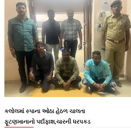
કલોલમાં સ્પાના ઓઠા હેઠળ ચાલતા
ફૂટણખાનાનો પર્દાફાશ,ચારની ધરપકડ