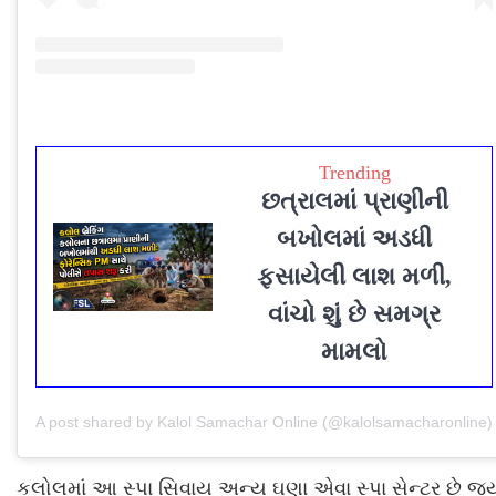
Trending
છત્રાલમાં પ્રાણીની
બખોલમાં અડધી
ફસાયેલી લાશ મળી,
વાંચો શું છે સમગ્ર
મામલો
A post shared by Kalol Samachar Online (@kalolsamacharonline)
કલોલમાં આ સ્પા સિવાય અન્ય ઘણા એવા સ્પા સેન્ટર છે જ્ય