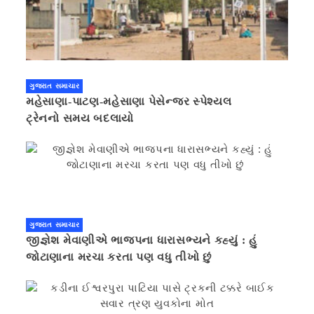
ગુજરાત સમાચાર
મહેસાણા-પાટણ-મહેસાણા પેસેન્જર સ્પેશ્યલ
ટ્રેનનો સમય બદલાયો
ગુજરાત સમાચાર
જીજ્ઞેશ મેવાણીએ ભાજપના ધારાસભ્યને કહ્યું : હું
જોટાણાના મરચા કરતા પણ વધુ તીખો છું