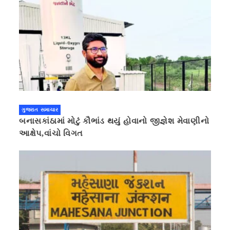
ગુજરાત સમાચાર
બનાસકાંઠામાં મોટું કૌભાંડ થયું હોવાનો જીજ્ઞેશ મેવાણીનો
આક્ષેપ,વાંચો વિગત