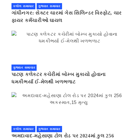
કલોલ સમાચાર
ગુજરાત સમાચાર
ગાંધીનગર: સેક્ટર ચારમાં ગેસ સિલિન્ડર વિસ્ફોટ, ચાર
ફાયર કર્મચારીઓ ઘાયલ
ગુજરાત સમાચાર
પાટણ કલેકટર કચેરીમાં બોમ્બ મુકાયો હોવાના
ધમકીભર્યા ઈ-મેલથી ખળભળાટ
કલોલ સમાચાર
ગુજરાત સમાચાર
અમદાવાદ-મહેસાણા ટોલ રોડ પર 2024માં કુલ 256