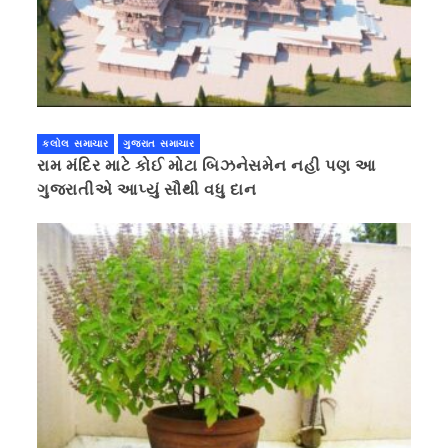
કલોલ સમાચાર
ગુજરાત સમાચાર
રામ મંદિર માટે કોઈ મોટા બિઝનેસમેન નહી પણ આ
ગુજરાતીએ આપ્યું સૌથી વધુ દાન