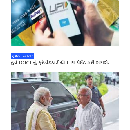
ગુજરાત સમાચાર
હવે ICICI નું ક્રેડીટકાર્ડ થી UPI પેમેંટ કરી શકાશે.