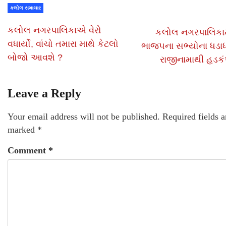
કલોલ સમાચાર
કલોલ નગરપાલિકાએ વેરો
કલોલ નગરપાલિકામ
વધાર્યો, વાંચો તમારા માથે કેટલો
ભાજપના સભ્યોના ધડા
બોજો આવશે ?
રાજીનામાથી હડક
Leave a Reply
Your email address will not be published.
Required fields a
marked
*
Comment
*