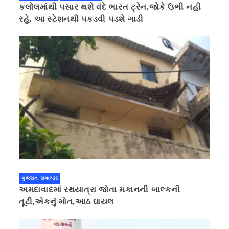
કલોલમાંથી પસાર થશે વંદે ભારત ટ્રેન,જોકે ઉભી નહી
રહે, આ સ્ટેશનથી પકડવી પડશે ગાડી
ગુજરાત સમાચાર
અમદાવાદમાં રથયાત્રા જોતા મકાનની બાલ્કની
તૂટી,એકનું મોત,આઠ ઘાયલ