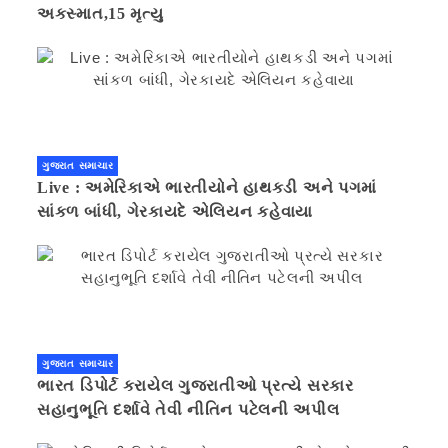
અકસ્માત,15 મૃત્યુ
ગુજરાત સમાચાર
Live : અમેરિકાએ ભારતીયોને હાથકડી અને પગમાં
સાંકળ બાંધી, ગેરકાયદે એલિયન કહેવાયા
ગુજરાત સમાચાર
ભારત ડિપોર્ટ કરાયેલ ગુજરાતીઓ પ્રત્યે સરકાર
સહાનુભૂતિ દર્શાવે તેવી નીતિન પટેલની અપીલ