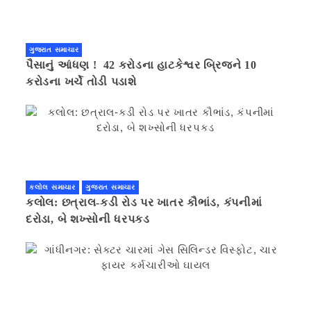
ગુજરાત સમાચાર
પૈસાનું આંધણ ! 42 કરોડના હાટકેશ્વર બ્રિજને 10
કરોડના ખર્ચે તોડી પડાશે
કલોલ સમાચાર
ગુજરાત સમાચાર
કલોલ: છત્રાલ-કડી રોડ પર ખાતર કૌભાંડ, કંપનીમાં
દરોડા, બે શખ્સોની ધરપકડ