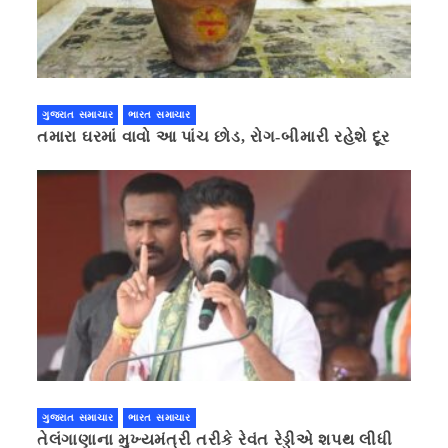
ગુજરાત સમાચાર
ભારત સમાચાર
તમારા ઘરમાં વાવો આ પાંચ છોડ, રોગ-બીમારી રહેશે દૂર
ગુજરાત સમાચાર
ભારત સમાચાર
તેલંગાણાના મુખ્યમંત્રી તરીકે રેવંત રેડ્ડીએ શપથ લીધી