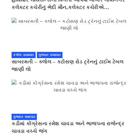
કલેક્ટર કચેરીનું ભેદી મૌન,કલેક્ટર કચેરીએ
પ્રાઈવસીનું બહાનું ધરી માહિતી છુપાવી
કલોલ સમાચાર
ગુજરાત સમાચાર
સાબરમતી – કલોલ – કટોસણ રોડ ટ્રેનનું ટાઈમ ટેબલ
જાણી લો
ગુજરાત સમાચાર
કડીમાં કોંગ્રેસના રમેશ ચાવડા અને ભાજપના રાજેન્દ્ર
ચાવડા વચ્ચે જંગ