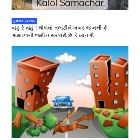
ગુજરાત સમાચાર
વાહ રે વાહ ! થોળનાં તલાટીને ખબર જ નથી કે
ગામતળની જમીન સરકારી છે કે ખાનગી