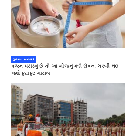
ગુજરાત સમાચાર
વજન ઘટાડવું છે તો આ બીજનું કરો સેવન, ચરબી થઇ
જશે ફટાફટ ગાયબ