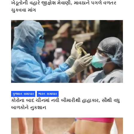
ખેડૂતોની વહારે જીજ્ઞેશ મેવાણી, માવઠાને પગલે વળતર
ચુકવવા માંગ
ગુજરાત સમાચાર
ભારત સમાચાર
કોરોના બાદ ચીનમાં નવી બીમારીથી હાહાકાર, સૌથી વધુ
બાળકોને નુકશાન