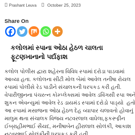
October 25, 2023
Prashant Leuva
Share On
કલોલમાં સ્પાના ઓઠા હેઠળ ચાલતા
ફૂટણખાનાનો પર્દાફાશ
કલોલ પોલીસ દ્વારા શહેરના વિવિધ સ્પામાં દરોડા પાડવામાં
આવ્યા હતા. કલોલના સીટી મોલ બેમાં આવેલ તનીષા રોયલ
સ્પામાં પોલીસે રેડ પાડીને સંચાલકની ધરપકડ કરી હતી.
વેપારીજીનના પંચરત્ન કોમ્પ્લેક્સમાં આવેલ ડવિંગસી સ્પા અન
શુકન એવન્યુમાં આવેલ રેડ ડાયમંડ સ્પામાં દરોડો પાડ્યો હતો
આ સ્પામાં મસાજના ઓઠા હેઠળ દેહ વ્યાપાર ચલાવતો હોવાનું
માલુમ થતા સંચાલક વિજય નટવરલાલ વાઘેલા,ફકરૂદ્દીન
ઈબ્રાહીમભાઈ સૈયદ, મનીષાબેન હીરાલાલ સોલંકી, આકાશ
નટવરભાઈ સોલંકીની ધરપકડ કરી હતી.