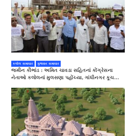
કલોલ સમાચાર
ગુજરાત સમાચાર
જમીન કૌભાંડ : અમિત ચાવડા સહિતનાં કોંગ્રેસના
નેતાઓ કલોલનાં મુલસણા પહોંચ્યા, ગાંધીનગર કૂચ
કરવાની ચિમકી