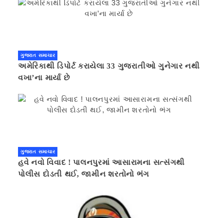
ગુજરાત સમાચાર
અમેરિકાથી ડિપોર્ટ કરાયેલા 33 ગુજરાતીઓ ગુનેગાર નથી
વખા’ના માર્યા છે
ગુજરાત સમાચાર
હવે નવો વિવાદ ! પાલનપુરમાં આસારામના સત્સંગથી
પોલીસ દોડતી થઈ, જામીન શરતોનો ભંગ