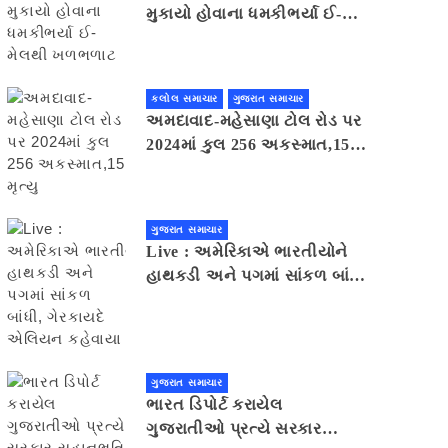
મુકાયો હોવાના ધમકીભર્યા ઈ-
મેલથી ખળભળાટ
કલોલ સમાચાર
ગુજરાત સમાચાર
અમદાવાદ-મહેસાણા ટોલ રોડ પર
2024માં કુલ 256 અકસ્માત,15
મૃત્યુ
ગુજરાત સમાચાર
Live : અમેરિકાએ ભારતીયોને
હાથકડી અને પગમાં સાંકળ બાંધી,
ગેરકાયદે એલિયન કહેવાયા
ગુજરાત સમાચાર
ભારત ડિપોર્ટ કરાયેલ
ગુજરાતીઓ પ્રત્યે સરકાર