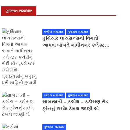
ગુજરાત સમાચાર
કલોલ સમાચાર
ગુજરાત સમાચાર
હથિયાર લાયસન્સની વિગતો
આપવા બાબતે ગાંધીનગર કલેક્ટર
કચેરીનું ભેદી મૌન,કલેક્ટર
કચેરીએ પ્રાઈવસીનું બહાનું ધરી
માહિતી છુપાવી
કલોલ સમાચાર
ગુજરાત સમાચાર
સાબરમતી – કલોલ – કટોસણ રોડ
ટ્રેનનું ટાઈમ ટેબલ જાણી લો
ગુજરાત સમાચાર