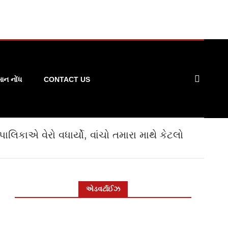
ન નોંધ
CONTACT US
િકાએ વેરો વધાર્યો, વાંચો તમારા માથે કેટલો
એડવર્ટાઈઝ