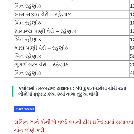
બિન રહેણાંક
1
ખાસ સફાઈ વેરો – રહેણાંક
1
બિન રહેણાંક
1
સામાન્ય પાણી વેરો – રહેણાંક
1
બિન રહેણાંક
1
ખાસ પાણી વેરો – રહેણાંક
8
બિન રહેણાંક
5
ભૂગર્ભ ગટર વેરો – રહેણાંક
2
બિન રહેણાંક
4
કલોલમાં તસ્કરરાજ યથાવત : બંધ દુકાન-ઘરોમાં ચોરી થતા
લોકોમાં ફફડાટ,ક્યાં ક્યાં તાળા તૂટ્યા વાંચો
કલોલ સમાચાર
સચિન અને ધોનીએ વર્લ્ડ કપની ટીમ ઇન્ડિયામાં સમાવવા
માંગ કોણે કરી