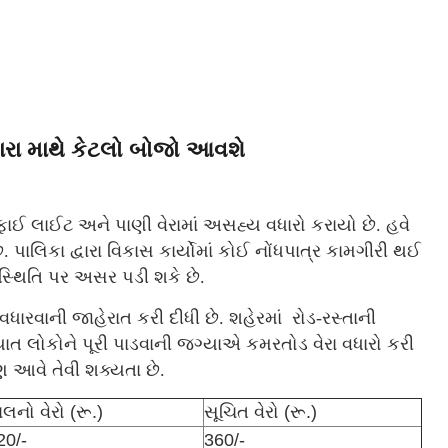
મારા માથે કેટલો બોજો આવશે
ફાઈ લાઈટ અને પાણી વેરામાં અસહ્ય વધારો કરાયો છે. હવે
 પાલિકા દ્વારા વિકાસ કાર્યોમાં કોઈ નોંધપાત્ર કામગીરી થઈ
 સ્થિતિ પર અસર પડી શકે છે.
ારવાની જાહેરાત કરી દીધી છે. શહેરમાં રોડ-રસ્તાની
િયાત લોકોને પૂરી પાડવાની જગ્યાએ કમરતોડ વેરા વધારો કરી
 આવે તેવી શક્યતા છે.
ાલનો વેરો (રૂ.)
સૂચિત વેરો (રૂ.)
20/-
360/-