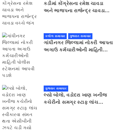
કડીમાં કોંગ્રેસના રમેશ ચાવડા
અને ભાજપના રાજેન્દ્ર ચાવડા
વચ્ચે જંગ
કલોલ સમાચાર
ગુજરાત સમાચાર
ગાંધીનગર જિલ્લામાં નોકરી આપતા
અગાઉ કર્મચારીઓની માહિતી
પોલીસ સ્ટેશનમાં આપવી પડશે
ગુજરાત સમાચાર
લ્યો બોલો, વડોદરા ખાણ ખનીજ
કચેરીનો સમગ્ર સ્ટાફ લાંચ
સ્વીકારવા સંમત થતા એસીબીની
ઝપટે ચડી ગયો