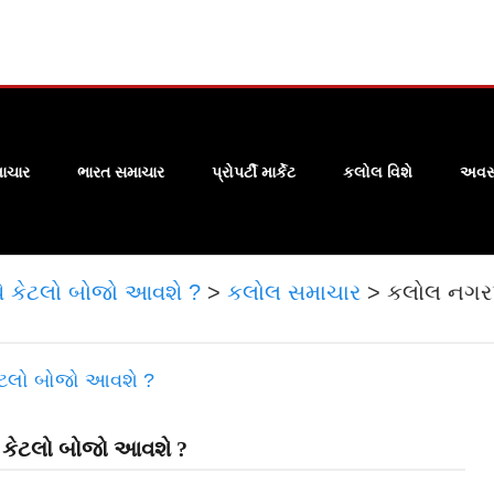
ાચાર
ભારત સમાચાર
પ્રોપર્ટી માર્કેટ
કલોલ વિશે
અવસા
થે કેટલો બોજો આવશે ?
>
કલોલ સમાચાર
>
કલોલ નગરપાલ
થે કેટલો બોજો આવશે ?