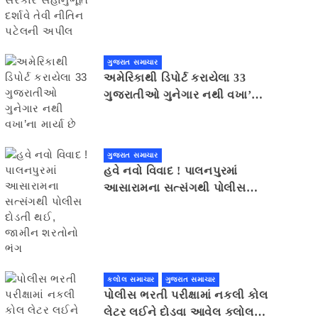
સહાનુભૂતિ દર્શાવે તેવી નીતિન
પટેલની અપીલ
ગુજરાત સમાચાર
અમેરિકાથી ડિપોર્ટ કરાયેલા 33
ગુજરાતીઓ ગુનેગાર નથી વખા’ના
માર્યા છે
ગુજરાત સમાચાર
હવે નવો વિવાદ ! પાલનપુરમાં
આસારામના સત્સંગથી પોલીસ
દોડતી થઈ, જામીન શરતોનો ભંગ
કલોલ સમાચાર
ગુજરાત સમાચાર
પોલીસ ભરતી પરીક્ષામાં નકલી કોલ
લેટર લઈને દોડવા આવેલ કલોલનો