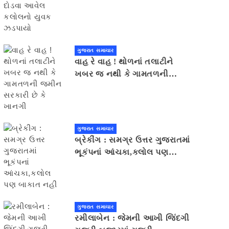
યુવક ઝડપાયો
ગુજરાત સમાચાર
વાહ રે વાહ ! થોળનાં તલાટીને
ખબર જ નથી કે ગામતળની
જમીન સરકારી છે કે ખાનગી
ગુજરાત સમાચાર
બ્રેકીંગ : સમગ્ર ઉત્તર ગુજરાતમાં
ભૂકંપનાં આંચકા,કલોલ પણ
બાકાત નહીં
ગુજરાત સમાચાર
રમીલાબેન : જેમની આખી જિંદગી