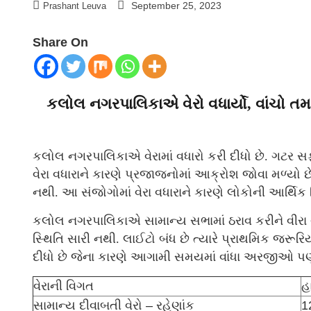
September 25, 2023
Prashant Leuva
Share On
કલોલ નગરપાલિકાએ વેરો વધાર્યો, વાંચો ત
કલોલ નગરપાલિકાએ વેરામાં વધારો કરી દીધો છે. ગટર સ
વેરા વધારાને કારણે પ્રજાજનોમાં આક્રોશ જોવા મળ્યો છે.
નથી. આ સંજોગોમાં વેરા વધારાને કારણે લોકોની આર્થિક
કલોલ નગરપાલિકાએ સામાન્ય સભામાં ઠરાવ કરીને વીરા વધ
સ્થિતિ સારી નથી. લાઈટો બંધ છે ત્યારે પ્રાથમિક જરૂર
દીધો છે જેના કારણે આગામી સમયમાં વાંધા અરજીઓ પણ
વેરાની વિગત
હ
સામાન્ય દીવાબતી વેરો – રહેણાંક
1