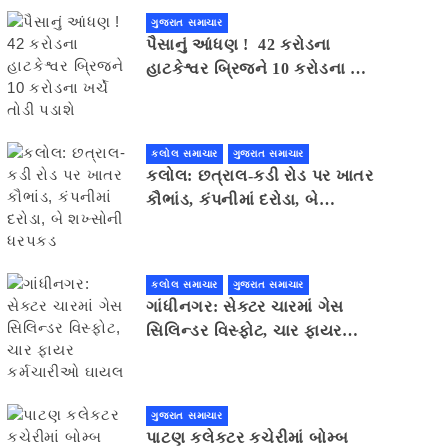
ગુજરાત સમાચાર
પૈસાનું આંધણ ! 42 કરોડના
હાટકેશ્વર બ્રિજને 10 કરોડના ખર્ચે
તોડી પડાશે
કલોલ સમાચાર
ગુજરાત સમાચાર
કલોલ: છત્રાલ-કડી રોડ પર ખાતર
કૌભાંડ, કંપનીમાં દરોડા, બે
શખ્સોની ધરપકડ
કલોલ સમાચાર
ગુજરાત સમાચાર
ગાંધીનગર: સેક્ટર ચારમાં ગેસ
સિલિન્ડર વિસ્ફોટ, ચાર ફાયર
કર્મચારીઓ ઘાયલ
ગુજરાત સમાચાર
પાટણ કલેકટર કચેરીમાં બોમ્બ