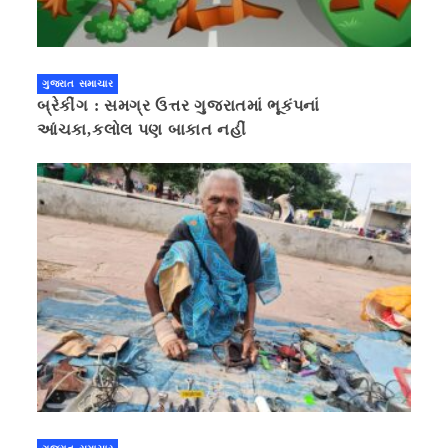
ગુજરાત સમાચાર
બ્રેકીંગ : સમગ્ર ઉત્તર ગુજરાતમાં ભૂકંપનાં
આંચકા,કલોલ પણ બાકાત નહીં