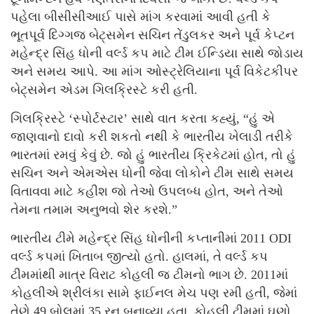
પહેલા બીસીસીઆઈ પાસે માંગ કરવામાં આવી હતી કે
ભૂતપૂર્વ દિગ્ગજ બેટ્સમેન સચિન તેંડુલકર અને પૂર્વ કેપ્ટન
મહેન્દ્ર સિંહ ધોની વર્લ્ડ કપ માટે ટીમ ઈન્ડિયા સાથે જોડાય
અને સમય આપે. આ માંગ ઓસ્ટ્રેલિયાના પૂર્વ વિકેટકીપર
બેટ્સમેન એડમ ગિલક્રિસ્ટે કરી હતી.
ગિલક્રિસ્ટે ‘સ્પોર્ટસ્ટાર’ સાથે વાત કરતા કહ્યું, “હું એ
જાણવાનો દાવો કરી શકતો નથી કે ભારતીય ખેલાડી તરીકે
ભારતમાં રમવું કેવું છે. જો હું ભારતીય ક્રિકેટમાં હોત, તો હું
સચિન અને એમએસ ધોની જેવા લોકોને ટીમ સાથે સમય
વિતાવવા માટે કહીશ જો તેઓ ઉપલબ્ધ હોત, અને તેઓ
તેમના તમામ અનુભવો શેર કરશે.”
ભારતીય ટીમે મહેન્દ્ર સિંહ ધોનીની કપ્તાનીમાં 2011 ODI
વર્લ્ડ કપમાં ખિતાબ જીત્યો હતો. હાલમાં, તે વર્લ્ડ કપ
ટીમમાંથી માત્ર વિરાટ કોહલી જ ટીમનો ભાગ છે. 2011માં
કોહલીએ શ્રીલંકા સામે ફાઈનલ મેચ પણ રમી હતી, જેમાં
તેણે 49 બોલમાં 35 રન બનાવ્યા હતા. કોહલી ટીમમાં ઘણો