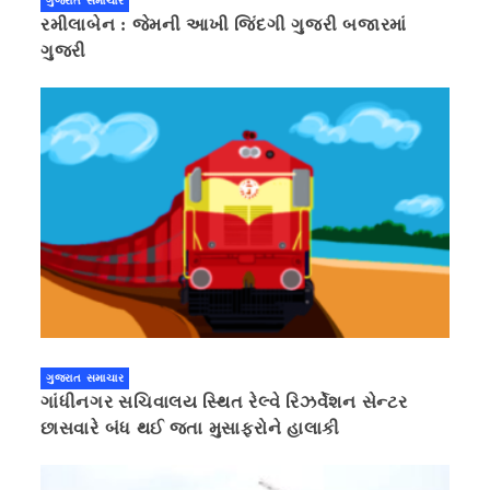
ગુજરાત સમાચાર
રમીલાબેન : જેમની આખી જિંદગી ગુજરી બજારમાં
ગુજરી
ગુજરાત સમાચાર
ગાંધીનગર સચિવાલય સ્થિત રેલ્વે રિઝર્વેશન સેન્ટર
છાસવારે બંધ થઈ જતા મુસાફરોને હાલાકી