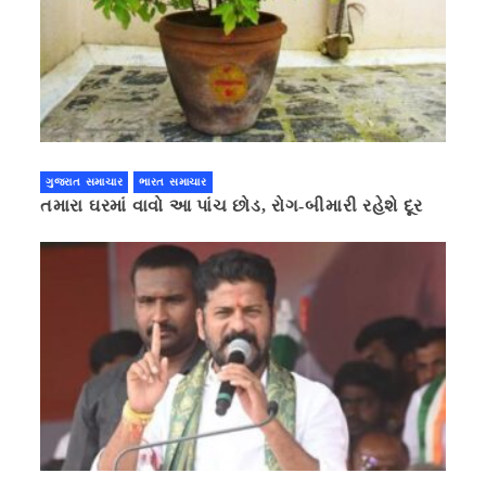
ગુજરાત સમાચાર
ભારત સમાચાર
તમારા ઘરમાં વાવો આ પાંચ છોડ, રોગ-બીમારી રહેશે દૂર