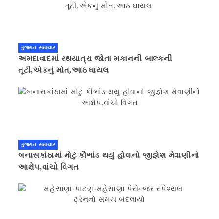
ગુજરાત સમાચાર
અમદાવાદમાં રથયાત્રા જોતા મકાનની બાલ્કની
તૂટી,એકનું મોત,આઠ ઘાયલ
ગુજરાત સમાચાર
બનાસકાંઠામાં મોટું કૌભાંડ થયું હોવાનો જીજ્ઞેશ મેવાણીનો
આક્ષેપ,વાંચો વિગત