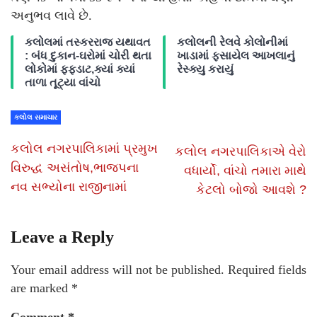
અનુભવ લાવે છે.
કલોલમાં તસ્કરરાજ યથાવત
કલોલની રેલવે કોલોનીમાં
: બંધ દુકાન-ઘરોમાં ચોરી થતા
ખાડામાં ફસાયેલ આખલાનું
લોકોમાં ફફડાટ,ક્યાં ક્યાં
રેસ્ક્યુ કરાયું
તાળા તૂટ્યા વાંચો
કલોલ સમાચાર
કલોલ નગરપાલિકામાં પ્રમુખ
કલોલ નગરપાલિકાએ વેરો
વિરુદ્ધ અસંતોષ,ભાજપના
વધાર્યો, વાંચો તમારા માથે
નવ સભ્યોના રાજીનામાં
કેટલો બોજો આવશે ?
Leave a Reply
Your email address will not be published.
Required fields
are marked
*
Comment
*