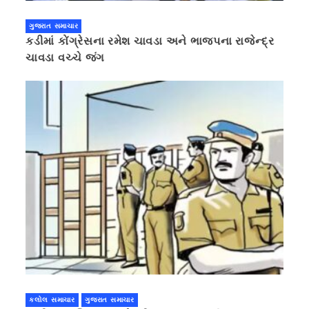
ગુજરાત સમાચાર
કડીમાં કોંગ્રેસના રમેશ ચાવડા અને ભાજપના રાજેન્દ્ર
ચાવડા વચ્ચે જંગ
કલોલ સમાચાર
ગુજરાત સમાચાર