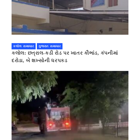
કલોલ સમાચાર
ગુજરાત સમાચાર
કલોલ: છત્રાલ-કડી રોડ પર ખાતર કૌભાંડ, કંપનીમાં
દરોડા, બે શખ્સોની ધરપકડ