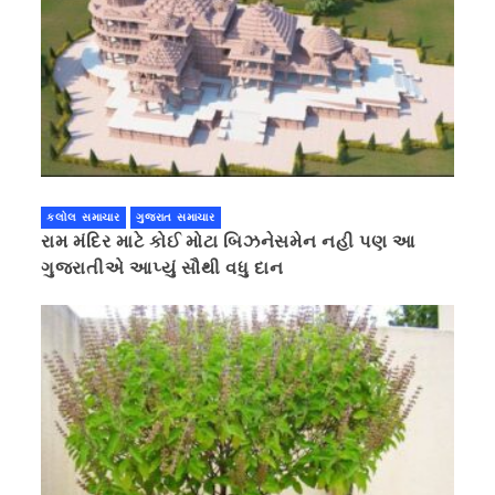
કલોલ સમાચાર
ગુજરાત સમાચાર
રામ મંદિર માટે કોઈ મોટા બિઝનેસમેન નહી પણ આ
ગુજરાતીએ આપ્યું સૌથી વધુ દાન