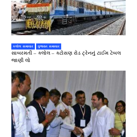
કલોલ સમાચાર
ગુજરાત સમાચાર
સાબરમતી – કલોલ – કટોસણ રોડ ટ્રેનનું ટાઈમ ટેબલ
જાણી લો