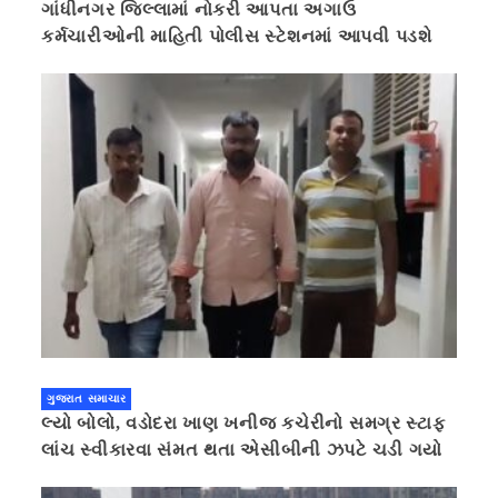
ગાંધીનગર જિલ્લામાં નોકરી આપતા અગાઉ
કર્મચારીઓની માહિતી પોલીસ સ્ટેશનમાં આપવી પડશે
ગુજરાત સમાચાર
લ્યો બોલો, વડોદરા ખાણ ખનીજ કચેરીનો સમગ્ર સ્ટાફ
લાંચ સ્વીકારવા સંમત થતા એસીબીની ઝપટે ચડી ગયો