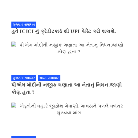
ગુજરાત સમાચાર
હવે ICICI નું ક્રેડીટકાર્ડ થી UPI પેમેંટ કરી શકાશે.
ગુજરાત સમાચાર
ભારત સમાચાર
પીએમ મોદીની નજીક ગણાતા આ નેતાનું નિધન,જાણો
કોણ હતા ?