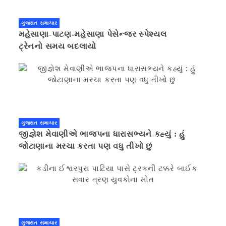
ગુજરાત સમાચાર
મહેસાણા-પાટણ-મહેસાણા પેસેન્જર સ્પેશ્યલ
ટ્રેનનો સમય બદલાયો
ગુજરાત સમાચાર
જીજ્ઞેશ મેવાણીએ ભાજપના ધારાસભ્યને કહ્યું : હું
જોટાણાના મરચા કરતા પણ વધુ તીખો છું
ગુજરાત સમાચાર