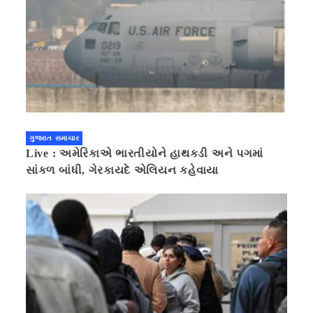
ગુજરાત સમાચાર
Live : અમેરિકાએ ભારતીયોને હાથકડી અને પગમાં
સાંકળ બાંધી, ગેરકાયદે એલિયન કહેવાયા