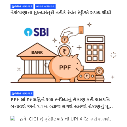
ગુજરાત સમાચાર
ભારત સમાચાર
તેલંગાણાના મુખ્યમંત્રી તરીકે રેવંત રેડ્ડીએ શપથ લીધી
ગુજરાત સમાચાર
PPF માં દર મહિને 500 રૂપિયાનું રોકાણ કરી લખપતિ
બનાવશે અને 7.1% વ્યાજ મળશે સમજો રોકાણનું પૂરું
ગણિત .નવી દિલ્હી 41 મિનીટ પહેલા.