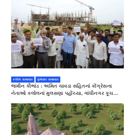
કલોલ સમાચાર
ગુજરાત સમાચાર
જમીન કૌભાંડ : અમિત ચાવડા સહિતનાં કોંગ્રેસના
નેતાઓ કલોલનાં મુલસણા પહોંચ્યા, ગાંધીનગર કૂચ
કરવાની ચિમકી