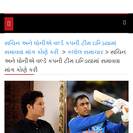
Toggle
navigation
સચિન અને ધોનીએ વર્લ્ડ કપની ટીમ ઇન્ડિયામાં
સમાવવા માંગ કોણે કરી
>
કલોલ સમાચાર
>
સચિન
અને ધોનીએ વર્લ્ડ કપની ટીમ ઇન્ડિયામાં સમાવવા
માંગ કોણે કરી