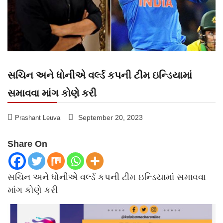
સચિન અને ધોનીએ વર્લ્ડ કપની ટીમ ઇન્ડિયામાં
સમાવવા માંગ કોણે કરી
September 20, 2023
Prashant Leuva
Share On
સચિન અને ધોનીએ વર્લ્ડ કપની ટીમ ઇન્ડિયામાં સમાવવા
માંગ કોણે કરી