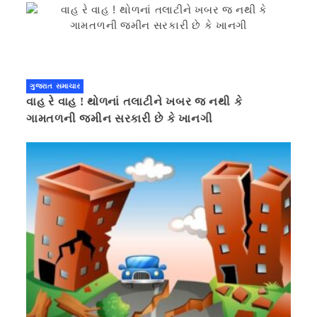
ગુજરાત સમાચાર
વાહ રે વાહ ! થોળનાં તલાટીને ખબર જ નથી કે
ગામતળની જમીન સરકારી છે કે ખાનગી