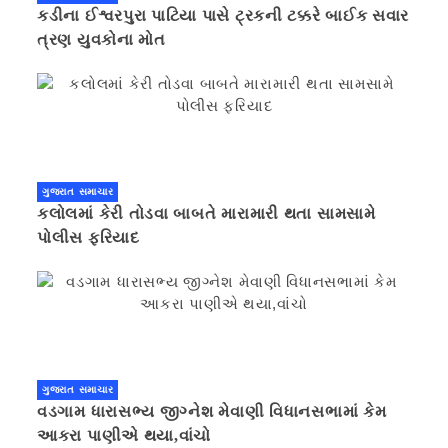
કડીના ઈશ્વરપુરા પાટિયા પાસે ટ્રકની ટક્કરે બાઈક સવાર
ત્રણ યુવકોના મોત
ગુજરાત સમાચાર
કલોલમાં કેરી તોડવા બાબતે મારામારી થતા સામસામે
પોલીસ ફરિયાદ
ગુજરાત સમાચાર
વડગામ ધારાસભ્ય જીગ્નેશ મેવાણી વિધાનસભામાં કેમ
આકરા પાણીએ થયા,વાંચો