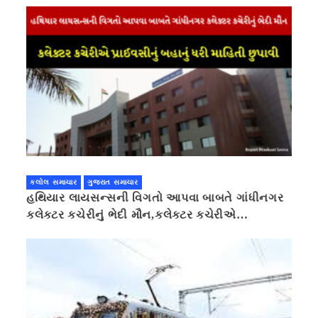
કલોલ સમાચાર
ગુજરાત સમાચાર
હથિયાર લાયસન્સની વિગતો આપવા બાબતે ગાંધીનગર
કલેક્ટર કચેરીનું ભેદી મૌન,કલેક્ટર કચેરીએ
પ્રાઈવસીનું બહાનું ધરી માહિતી છુપાવી