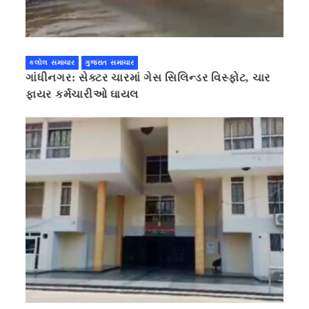
કલોલ સમાચાર
ગુજરાત સમાચાર
ગાંધીનગર: સેક્ટર ચારમાં ગેસ સિલિન્ડર વિસ્ફોટ, ચાર
ફાયર કર્મચારીઓ ઘાયલ