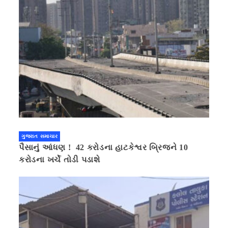
ગુજરાત સમાચાર
પૈસાનું આંધણ ! 42 કરોડના હાટકેશ્વર બ્રિજને 10
કરોડના ખર્ચે તોડી પડાશે