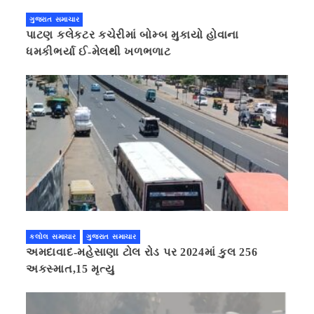
ગુજરાત સમાચાર
પાટણ કલેકટર કચેરીમાં બોમ્બ મુકાયો હોવાના
ધમકીભર્યા ઈ-મેલથી ખળભળાટ
કલોલ સમાચાર
ગુજરાત સમાચાર
અમદાવાદ-મહેસાણા ટોલ રોડ પર 2024માં કુલ 256
અકસ્માત,15 મૃત્યુ