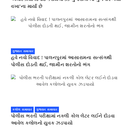
વખા’ના માર્યા છે
ગુજરાત સમાચાર
હવે નવો વિવાદ ! પાલનપુરમાં આસારામના સત્સંગથી
પોલીસ દોડતી થઈ, જામીન શરતોનો ભંગ
કલોલ સમાચાર
ગુજરાત સમાચાર
પોલીસ ભરતી પરીક્ષામાં નકલી કોલ લેટર લઈને દોડવા
આવેલ કલોલનો યુવક ઝડપાયો