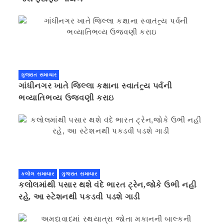
ગુજરાત સમાચાર
ગાંધીનગર ખાતે જિલ્લા કક્ષાના સ્વાતંત્ર્ય પર્વની
ભવ્યાતિભવ્ય ઉજવણી કરાઇ
કલોલ સમાચાર
ગુજરાત સમાચાર
કલોલમાંથી પસાર થશે વંદે ભારત ટ્રેન,જોકે ઉભી નહી
રહે, આ સ્ટેશનથી પકડવી પડશે ગાડી