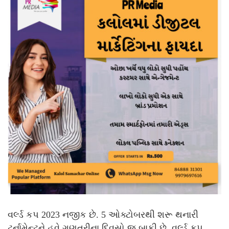
વર્લ્ડ કપ 2023 નજીક છે. 5 ઓક્ટોબરથી શરૂ થનારી
ટૂર્નામેન્ટને હવે ગણતરીના દિવસો જ બાકી છે. વર્લ્ડ કપ