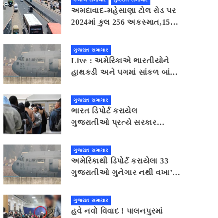
અમદાવાદ-મહેસાણા ટોલ રોડ પર
2024માં કુલ 256 અકસ્માત,15
મૃત્યુ
ગુજરાત સમાચાર
Live : અમેરિકાએ ભારતીયોને
હાથકડી અને પગમાં સાંકળ બાંધી,
ગેરકાયદે એલિયન કહેવાયા
ગુજરાત સમાચાર
ભારત ડિપોર્ટ કરાયેલ
ગુજરાતીઓ પ્રત્યે સરકાર
સહાનુભૂતિ દર્શાવે તેવી નીતિન
પટેલની અપીલ
ગુજરાત સમાચાર
અમેરિકાથી ડિપોર્ટ કરાયેલા 33
ગુજરાતીઓ ગુનેગાર નથી વખા’ના
માર્યા છે
ગુજરાત સમાચાર
હવે નવો વિવાદ ! પાલનપુરમાં