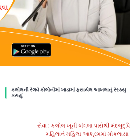
કલોલની રેલવે કોલોનીમાં ખાડામાં ફસાયેલ આખલાનું રેસ્ક્યુ
કરાયું
સેવા : કલોલ ખૂની બંગલા પાસેથી મંદબુદ્ધિ
મહિલાને મહિલા આશ્રમમાં મોકલાયા