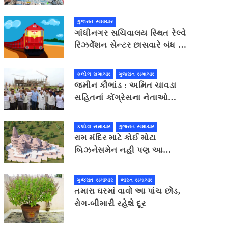
ગુજરાત સમાચાર
ગાંધીનગર સચિવાલય સ્થિત રેલ્વે
રિઝર્વેશન સેન્ટર છાસવારે બંધ થઈ
જતા મુસાફરોને હાલાકી
કલોલ સમાચાર
ગુજરાત સમાચાર
જમીન કૌભાંડ : અમિત ચાવડા
સહિતનાં કોંગ્રેસના નેતાઓ
કલોલનાં મુલસણા પહોંચ્યા,
ગાંધીનગર કૂચ કરવાની ચિમકી
કલોલ સમાચાર
ગુજરાત સમાચાર
રામ મંદિર માટે કોઈ મોટા
બિઝનેસમેન નહી પણ આ
ગુજરાતીએ આપ્યું સૌથી વધુ દાન
ગુજરાત સમાચાર
ભારત સમાચાર
તમારા ઘરમાં વાવો આ પાંચ છોડ,
રોગ-બીમારી રહેશે દૂર