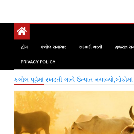
હોમ
કલોલ સમાચાર
સરકારી ભરતી
ગુજરાત સમ
PRIVACY POLICY
કલોલ પૂર્વમાં રખડતી ગાયે ઉત્પાત મચાવ્યો,લોકોમા