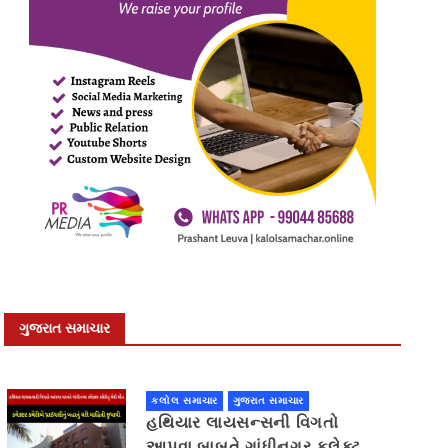
ગુજરાત સમાચાર
કલોલ સમાચાર
ગુજરાત સમાચાર
હથિયાર લાયસન્સની વિગતો
આપવા બાબતે ગાંધીનગર કલેક્ટર