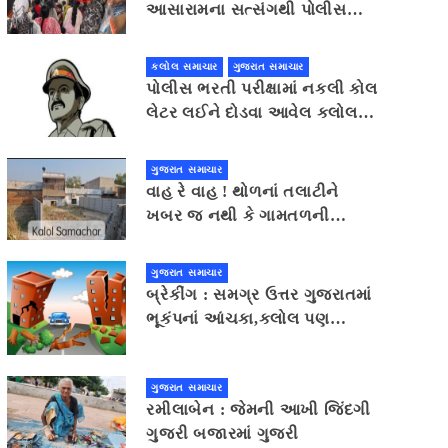
આસારામના સત્સંગથી પોલીસ
દોડતી થઈ, જામીન શરતોનો ભંગ
કલોલ સમાચાર
ગુજરાત સમાચાર
પોલીસ ભરતી પરીક્ષામાં નકલી કોલ
લેટર લઈને દોડવા આવેલ કલોલનો
યુવક ઝડપાયો
ગુજરાત સમાચાર
વાહ રે વાહ ! થોળનાં તલાટીને
ખબર જ નથી કે ગામતળની
જમીન સરકારી છે કે ખાનગી
ગુજરાત સમાચાર
બ્રેકીંગ : સમગ્ર ઉત્તર ગુજરાતમાં
ભૂકંપનાં આંચકા,કલોલ પણ
બાકાત નહીં
ગુજરાત સમાચાર
રમીલાબેન : જેમની આખી જિંદગી
ગુજરી બજારમાં ગુજરી