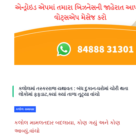
કલોલમાં તસ્કરરાજ યથાવત : બંધ દુકાન-ઘરોમાં ચોરી થતા
લોકોમાં ફફડાટ,ક્યાં ક્યાં તાળા તૂટ્યા વાંચો
કલોલ સમાચાર
કલોલ મામલતદાર બદલાયા, કોણ ગયું અને કોણ
આવ્યું,વાંચો