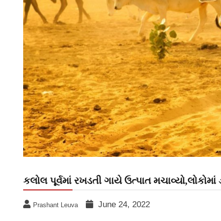
કલોલ પૂર્વમાં રખડતી ગાયે ઉત્પાત મચાવ્યો,લોકોમાં
June 24, 2022
Prashant Leuva