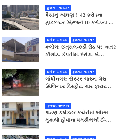
ઝપટે ચડી ગયો
ગુજરાત સમાચાર
પૈસાનું આંધણ ! 42 કરોડના
હાટકેશ્વર બ્રિજને 10 કરોડના ખર્ચે
તોડી પડાશે
કલોલ સમાચાર
ગુજરાત સમાચાર
કલોલ: છત્રાલ-કડી રોડ પર ખાતર
કૌભાંડ, કંપનીમાં દરોડા, બે
શખ્સોની ધરપકડ
કલોલ સમાચાર
ગુજરાત સમાચાર
ગાંધીનગર: સેક્ટર ચારમાં ગેસ
સિલિન્ડર વિસ્ફોટ, ચાર ફાયર
કર્મચારીઓ ઘાયલ
ગુજરાત સમાચાર
પાટણ કલેકટર કચેરીમાં બોમ્બ
મુકાયો હોવાના ધમકીભર્યા ઈ-
મેલથી ખળભળાટ
કલોલ સમાચાર
ગુજરાત સમાચાર