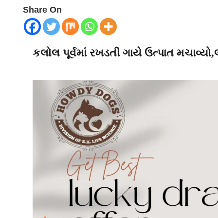
Share On
કલોલ પૂર્વમાં રખડતી ગાયે ઉત્પાત મચાવ્યો,