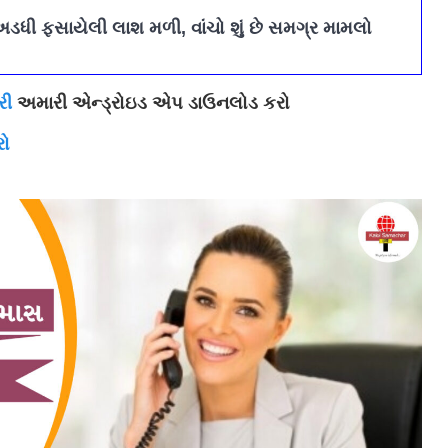
અડધી ફસાયેલી લાશ મળી, વાંચો શું છે સમગ્ર મામલો
રી
અમારી એન્ડ્રોઇડ એપ ડાઉનલોડ કરો
રો