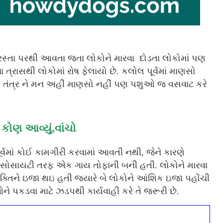
. રસ્તા પરથી આવતા જતા લોકોને મારવા દોડતા લોકોમાં પણ
ત્રાસથી લોકોમાં રોષ ફેલાયો છે. કલોલ પૂર્વમાં માણસો
રી તંત્ર ને મન અહીં માણસો નહીં પણ પશુઓ જ વસવાટ કરે
ોણ આવ્યું,વાંચો
ર્વમાં કોઈ કામગીરી કરવામાં આવતી નથી, જેને કારણે
ુર સોસાયટી તરફ એક ગાય તોફાની બની હતી. લોકોને મારવા
યક્તિને ઇજા થઇ હતી જયારે બે લોકોને આંશિક ઇજા પહોંચી
ને પકડવા માટે ઝડપથી કાર્યવાહી કરે તે જરૂરી છે.