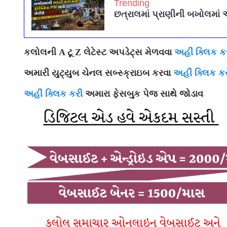
Trending
છત્રાલમાં પ્રાણીની બખોલમાં 
કલોલની A ટૂ Z લેટેસ્ટ અપડેટ્સ મેળવવા
અહીં ક્લિક ક
અમારી યુટ્યુબ ચેનલ સબ્સ્ક્રાઇબ કરવા
અહીં ક્લિક ક
અહીં ક્લિક કરી
અમારા ફેસબુક પેજ સાથે જોડાવ