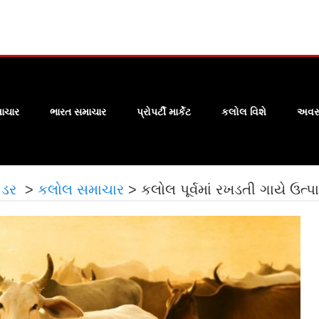
ાચાર
ભારત સમાચાર
પ્રોપર્ટી માર્કેટ
કલોલ વિશે
અવસા
ં ડર
>
કલોલ સમાચાર
>
કલોલ પૂર્વમાં રખડતી ગાયે ઉત્પ