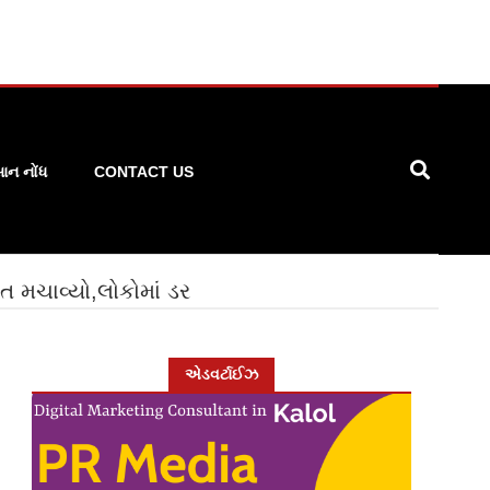
ન નોંધ
CONTACT US
ાત મચાવ્યો,લોકોમાં ડર
એડવર્ટાઈઝ