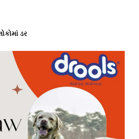
લોકોમાં ડર