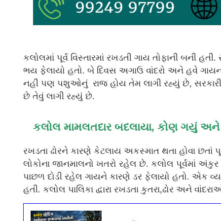
કલોલમાં પૂર્વ વિસ્તારમાં રખડતી ગાય તોફાની બની હતી
ભય ફેલાયો હતો. બે દિવસ અગાઉ વાંદરો અને હવે ગાયના 
નહીં પણ પશુઓનું રાજ હોય તેમ લાગી રહ્યું છે, સરકા
છે તેવું લાગી રહ્યું છે.
કલોલ મામલતદાર બદલાયા, કોણ ગયું અને ક
રખડતા ઢોરને કારણે કેટલાય અકસ્માત થતા હોવા છતાં પૂ
લોકોના જાનમાલનો ખતરો રહેલ છે. કલોલ પૂર્વમાં અંક
પાછળ દોડી રહેલ ગાયને કારણે ડર ફેલાયો હતો. એક વ્
હતી. કલોલ પાલિકા દ્વારા રખડતા કુતરા,ઢોર અને વાંદરાઓ