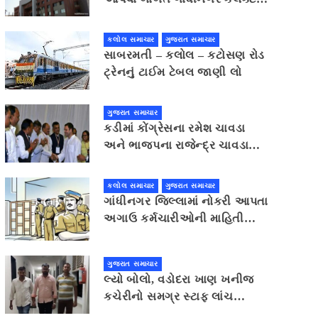
કચેરીનું ભેદી મૌન,કલેક્ટર
કચેરીએ પ્રાઈવસીનું બહાનું ધરી
કલોલ સમાચાર
ગુજરાત સમાચાર
માહિતી છુપાવી
સાબરમતી – કલોલ – કટોસણ રોડ
ટ્રેનનું ટાઈમ ટેબલ જાણી લો
ગુજરાત સમાચાર
કડીમાં કોંગ્રેસના રમેશ ચાવડા
અને ભાજપના રાજેન્દ્ર ચાવડા
વચ્ચે જંગ
કલોલ સમાચાર
ગુજરાત સમાચાર
ગાંધીનગર જિલ્લામાં નોકરી આપતા
અગાઉ કર્મચારીઓની માહિતી
પોલીસ સ્ટેશનમાં આપવી પડશે
ગુજરાત સમાચાર
લ્યો બોલો, વડોદરા ખાણ ખનીજ
કચેરીનો સમગ્ર સ્ટાફ લાંચ
સ્વીકારવા સંમત થતા એસીબીની