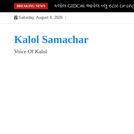
Skip
કલોલ GIDCમાં આવેલ બ્લુ સ્ટાર ઇન્ડસ
BREAKING NEWS
to
Saturday, August 8, 2026
content
Kalol Samachar
Voice Of Kalol