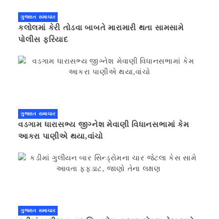
ગુજરાત સમાચાર
કલોલમાં કેરી તોડવા બાબતે મારામારી થતા સામસામે
પોલીસ ફરિયાદ
ગુજરાત સમાચાર
વડગામ ધારાસભ્ય જીગ્નેશ મેવાણી વિધાનસભામાં કેમ
આકરા પાણીએ થયા,વાંચો
ગુજરાત સમાચાર