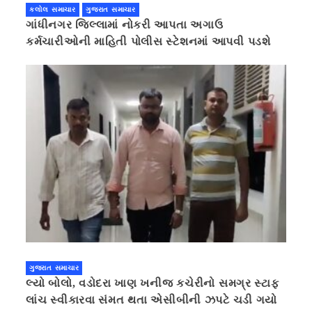
કલોલ સમાચાર
ગુજરાત સમાચાર
ગાંધીનગર જિલ્લામાં નોકરી આપતા અગાઉ
કર્મચારીઓની માહિતી પોલીસ સ્ટેશનમાં આપવી પડશે
ગુજરાત સમાચાર
લ્યો બોલો, વડોદરા ખાણ ખનીજ કચેરીનો સમગ્ર સ્ટાફ
લાંચ સ્વીકારવા સંમત થતા એસીબીની ઝપટે ચડી ગયો