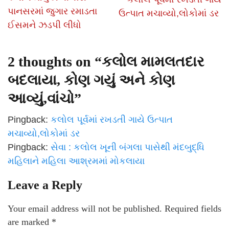
પાનસરમાં જુગાર રમાડતા
ઉત્પાત મચાવ્યો,લોકોમાં ડર
ઈસમને ઝડપી લીધો
2 thoughts on “
કલોલ મામલતદાર
બદલાયા, કોણ ગયું અને કોણ
આવ્યું,વાંચો
”
Pingback:
કલોલ પૂર્વમાં રખડતી ગાયે ઉત્પાત
મચાવ્યો,લોકોમાં ડર
Pingback:
સેવા : કલોલ ખૂની બંગલા પાસેથી મંદબુદ્ધિ
મહિલાને મહિલા આશ્રમમાં મોકલાયા
Leave a Reply
Your email address will not be published.
Required fields
are marked
*