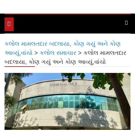
Toggle
navigation
કલોલ મામલતદાર બદલાયા, કોણ ગયું અને કોણ
આવ્યું,વાંચો
>
કલોલ સમાચાર
>
કલોલ મામલતદાર
બદલાયા, કોણ ગયું અને કોણ આવ્યું,વાંચો