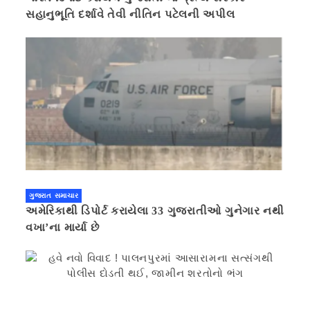
સહાનુભૂતિ દર્શાવે તેવી નીતિન પટેલની અપીલ
ગુજરાત સમાચાર
અમેરિકાથી ડિપોર્ટ કરાયેલા 33 ગુજરાતીઓ ગુનેગાર નથી
વખા’ના માર્યા છે