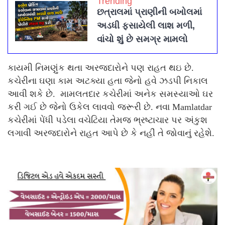
Trending
છત્રાલમાં પ્રાણીની બખોલમાં
અડધી ફસાયેલી લાશ મળી,
વાંચો શું છે સમગ્ર મામલો
કાયમી નિમણુંક થતા અરજદારોને પણ રાહત થઇ છે.
કચેરીના ઘણા કામ અટક્યા હતા જેનો હવે ઝડપી નિકાલ
આવી શકે છે. મામલતદાર કચેરીમાં અનેક સમસ્યાઓ ઘર
કરી ગઈ છે જેનો ઉકેલ લાવવો જરૂરી છે. નવા Mamlatdar
કચેરીમાં પેંધી પડેલા વચેટિયા તેમજ ભ્રષ્ટાચાર પર અંકુશ
લગાવી અરજદારોને રાહત આપે છે કે નહીં તે જોવાનું રહેશે.