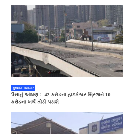
ગુજરાત સમાચાર
પૈસાનું આંધણ ! 42 કરોડના હાટકેશ્વર બ્રિજને 10
કરોડના ખર્ચે તોડી પડાશે