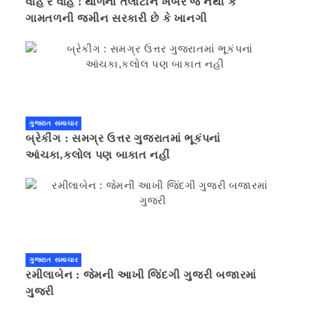
વાહ રે વાહ ! થોળનાં તલાટીને ખબર જ નથી કે
ગામતળની જમીન સરકારી છે કે ખાનગી
ગુજરાત સમાચાર
બ્રેકીંગ : સમગ્ર ઉત્તર ગુજરાતમાં ભૂકંપનાં
આંચકા,કલોલ પણ બાકાત નહીં
ગુજરાત સમાચાર
રમીલાબેન : જેમની આખી જિંદગી ગુજરી બજારમાં
ગુજરી