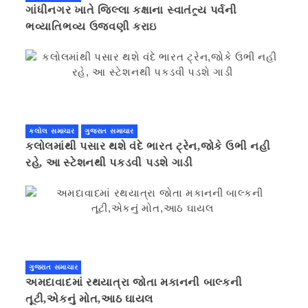
ગાંધીનગર ખાતે જિલ્લા કક્ષાના સ્વાતંત્ર્ય પર્વની
ભવ્યાતિભવ્ય ઉજવણી કરાઇ
કલોલ સમાચાર
ગુજરાત સમાચાર
કલોલમાંથી પસાર થશે વંદે ભારત ટ્રેન,જોકે ઉભી નહી
રહે, આ સ્ટેશનથી પકડવી પડશે ગાડી
ગુજરાત સમાચાર
અમદાવાદમાં રથયાત્રા જોતા મકાનની બાલ્કની
તૂટી,એકનું મોત,આઠ ઘાયલ