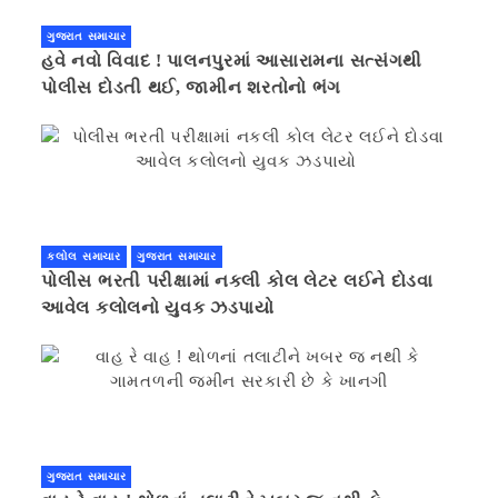
ગુજરાત સમાચાર
હવે નવો વિવાદ ! પાલનપુરમાં આસારામના સત્સંગથી
પોલીસ દોડતી થઈ, જામીન શરતોનો ભંગ
કલોલ સમાચાર
ગુજરાત સમાચાર
પોલીસ ભરતી પરીક્ષામાં નકલી કોલ લેટર લઈને દોડવા
આવેલ કલોલનો યુવક ઝડપાયો
ગુજરાત સમાચાર