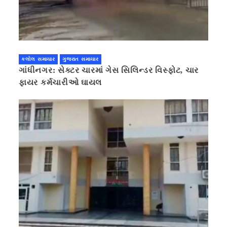
કલોલ સમાચાર
ગુજરાત સમાચાર
ગાંધીનગર: સેક્ટર ચારમાં ગેસ સિલિન્ડર વિસ્ફોટ, ચાર
ફાયર કર્મચારીઓ ઘાયલ