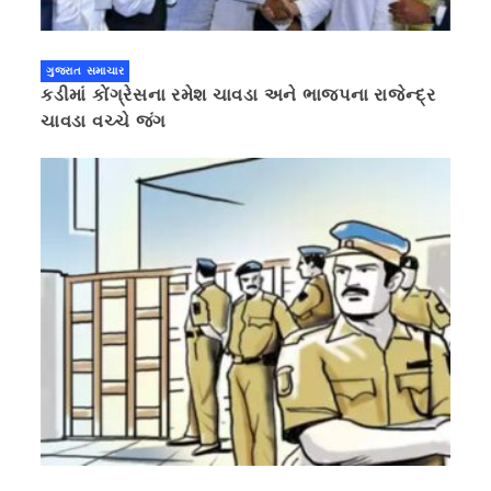
ગુજરાત સમાચાર
કડીમાં કોંગ્રેસના રમેશ ચાવડા અને ભાજપના રાજેન્દ્ર
ચાવડા વચ્ચે જંગ