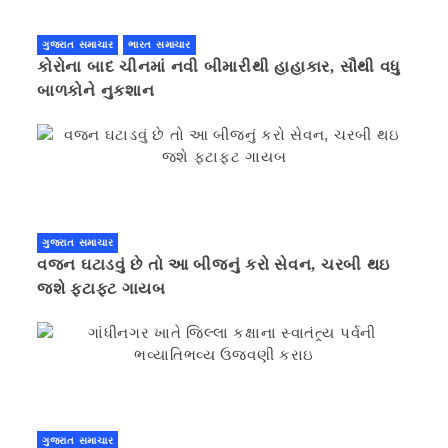
ગુજરાત સમાચાર
ભારત સમાચાર
કોરોના બાદ ચીનમાં નવી બીમારીથી હાહાકાર, સૌથી વધુ
બાળકોને નુકશાન
ગુજરાત સમાચાર
વજન ઘટાડવું છે તો આ બીજનું કરો સેવન, ચરબી થઇ
જશે ફટાફટ ગાયબ
ગુજરાત સમાચાર