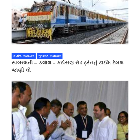
કલોલ સમાચાર
ગુજરાત સમાચાર
સાબરમતી – કલોલ – કટોસણ રોડ ટ્રેનનું ટાઈમ ટેબલ
જાણી લો