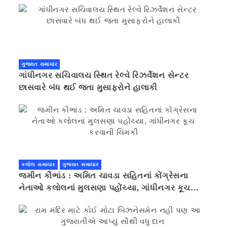
ગુજરાત સમાચાર
ગાંધીનગર સચિવાલય સ્થિત રેલ્વે રિઝર્વેશન સેન્ટર
છાસવારે બંધ થઈ જતા મુસાફરોને હાલાકી
કલોલ સમાચાર
ગુજરાત સમાચાર
જમીન કૌભાંડ : અમિત ચાવડા સહિતનાં કોંગ્રેસના
નેતાઓ કલોલનાં મુલસણા પહોંચ્યા, ગાંધીનગર કૂચ
કરવાની ચિમકી