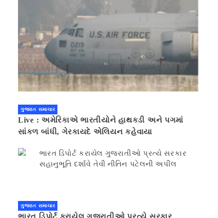
ગુજરાત સમાચાર
Live : અમેરિકાએ ભારતીયોને હાથકડી અને પગમાં
સાંકળ બાંધી, ગેરકાયદે એલિયન કહેવાયા
ગુજરાત સમાચાર
ભારત ડિપોર્ટ કરાયેલ ગુજરાતીઓ પ્રત્યે સરકાર