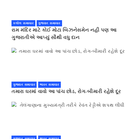
કલોલ સમાચાર
ગુજરાત સમાચાર
રામ મંદિર માટે કોઈ મોટા બિઝનેસમેન નહી પણ આ
ગુજરાતીએ આપ્યું સૌથી વધુ દાન
ગુજરાત સમાચાર
ભારત સમાચાર
તમારા ઘરમાં વાવો આ પાંચ છોડ, રોગ-બીમારી રહેશે દૂર
ગુજરાત સમાચાર
ભારત સમાચાર