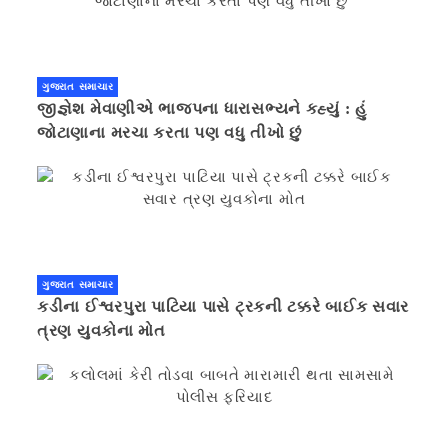
ગુજરાત સમાચાર
જીજ્ઞેશ મેવાણીએ ભાજપના ધારાસભ્યને કહ્યું : હું
જોટાણાના મરચા કરતા પણ વધુ તીખો છું
ગુજરાત સમાચાર
કડીના ઈશ્વરપુરા પાટિયા પાસે ટ્રકની ટક્કરે બાઈક સવાર
ત્રણ યુવકોના મોત