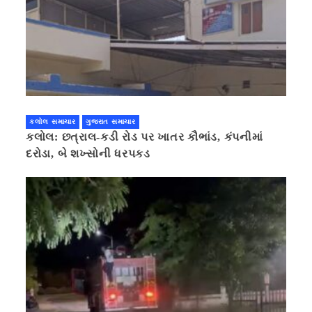
કલોલ સમાચાર
ગુજરાત સમાચાર
કલોલ: છત્રાલ-કડી રોડ પર ખાતર કૌભાંડ, કંપનીમાં
દરોડા, બે શખ્સોની ધરપકડ