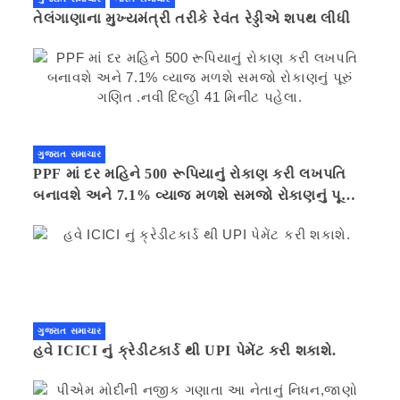
તેલંગાણાના મુખ્યમંત્રી તરીકે રેવંત રેડ્ડીએ શપથ લીધી
ગુજરાત સમાચાર
PPF માં દર મહિને 500 રૂપિયાનું રોકાણ કરી લખપતિ
બનાવશે અને 7.1% વ્યાજ મળશે સમજો રોકાણનું પૂરું
ગણિત .નવી દિલ્હી 41 મિનીટ પહેલા.
ગુજરાત સમાચાર
હવે ICICI નું ક્રેડીટકાર્ડ થી UPI પેમેંટ કરી શકાશે.