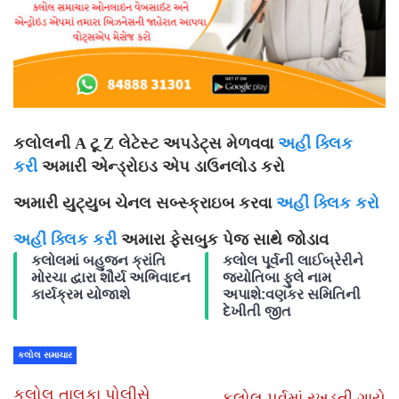
કલોલની A ટૂ Z લેટેસ્ટ અપડેટ્સ મેળવવા
અહીં ક્લિક
કરી
અમારી એન્ડ્રોઇડ એપ ડાઉનલોડ કરો
અમારી યુટ્યુબ ચેનલ સબ્સ્ક્રાઇબ કરવા
અહીં ક્લિક કરો
અહીં ક્લિક કરી
અમારા ફેસબુક પેજ સાથે જોડાવ
કલોલમાં બહુજન ક્રાંતિ
કલોલ પૂર્વની લાઈબ્રેરીને
મોરચા દ્વારા શૌર્ય અભિવાદન
જ્યોતિબા ફુલે નામ
કાર્યક્રમ યોજાશે
અપાશે:વણકર સમિતિની
દેખીતી જીત
કલોલ સમાચાર
કલોલ તાલુકા પોલીસે
કલોલ પૂર્વમાં રખડતી ગાયે