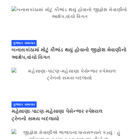
ગુજરાત સમાચાર
બનાસકાંઠામાં મોટું કૌભાંડ થયું હોવાનો જીજ્ઞેશ મેવાણીનો
આક્ષેપ,વાંચો વિગત
ગુજરાત સમાચાર
મહેસાણા-પાટણ-મહેસાણા પેસેન્જર સ્પેશ્યલ
ટ્રેનનો સમય બદલાયો