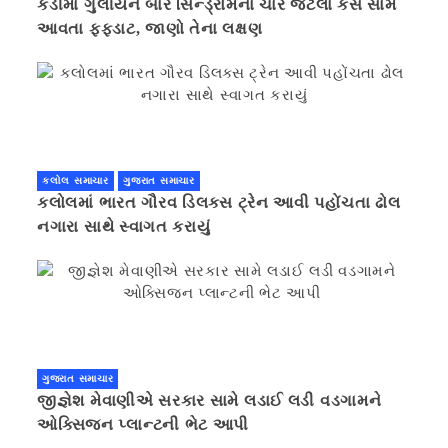
કડીમાં ગુલીયન બાર સિન્ડ્રોમના ચાર જેટલા કેસ સામે
આવતા ફફડાટ, જાણો તેના લક્ષણ
કલોલ સમાચાર
ગુજરાત સમાચાર
કલોલમાં ભારત ગૌરવ ડિલક્સ ટ્રેન આવી પહોંચતા ઢોલ
નગારા સાથે સ્વાગત કરાયું
ગુજરાત સમાચાર
જીજ્ઞેશ મેવાણીએ સરકાર સામે લડાઈ લડી વડગામને
ઓક્સિજન પ્લાન્ટની ભેટ આપી