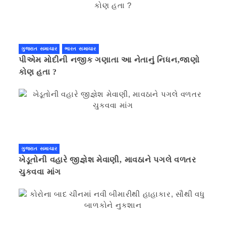
ગુજરાત સમાચાર
ભારત સમાચાર
પીએમ મોદીની નજીક ગણાતા આ નેતાનું નિધન,જાણો
કોણ હતા ?
ગુજરાત સમાચાર
ખેડૂતોની વહારે જીજ્ઞેશ મેવાણી, માવઠાને પગલે વળતર
ચુકવવા માંગ