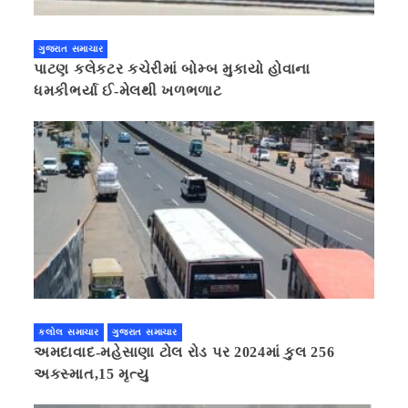
ગુજરાત સમાચાર
પાટણ કલેકટર કચેરીમાં બોમ્બ મુકાયો હોવાના
ધમકીભર્યા ઈ-મેલથી ખળભળાટ
કલોલ સમાચાર
ગુજરાત સમાચાર
અમદાવાદ-મહેસાણા ટોલ રોડ પર 2024માં કુલ 256
અકસ્માત,15 મૃત્યુ