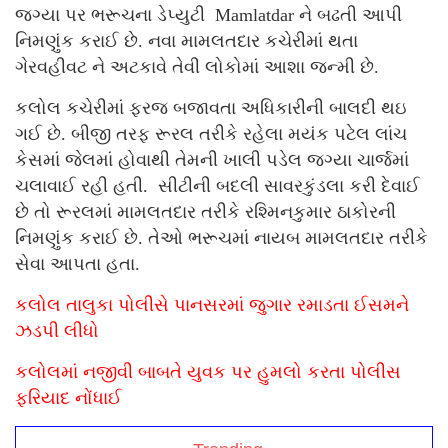
જગ્યા પર ભરૂચના ડેપ્યુટી Mamlatdar ને બઢતી આપી
નિમણુંક કરાઈ છે. નવા મામલતદાર કચેરીમાં થતા
ગેરવહીવટ ને અટકાવે તેવી લોકોમાં આશા જન્મી છે.
કલોલ કચેરીમાં ફરજ બજાવતા અધિકારીની બાલદી થઇ
ગઈ છે. બીજી તરફ રૂરલ તરીકે રહેલા મયંક પટેલ લાંચ
કેસમાં જેલમાં હોવાથી તેમની ખાલી પડેલ જગ્યા ચાર્જમાં
ચલાવાઈ રહી હતી. સીટીની બદલી સાવરકુંડલા કરી દેવાઈ
છે તો રૂરલમાં મામલતદાર તરીકે રશ્મિનકુમાર ઠાકોરની
નિમણુંક કરાઈ છે. તેઓ ભરૂચમાં નાયબ મામલતદાર તરીકે
સેવા આપતા હતા.
કલોલ તાલુકા પોલીસે પાનસરમાં જુગાર રમાડતા ઈસમને
ઝડપી લીધો
કલોલમાં નજીવી બાબતે યુવક પર હુમલો કરતા પોલીસ
ફરિયાદ નોંધાઈ