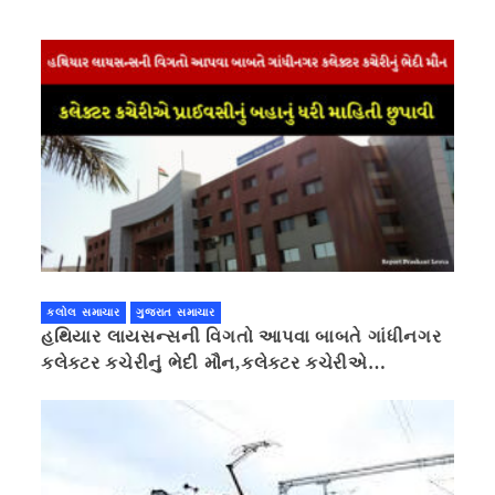
કલોલ સમાચાર
ગુજરાત સમાચાર
હથિયાર લાયસન્સની વિગતો આપવા બાબતે ગાંધીનગર
કલેક્ટર કચેરીનું ભેદી મૌન,કલેક્ટર કચેરીએ
પ્રાઈવસીનું બહાનું ધરી માહિતી છુપાવી