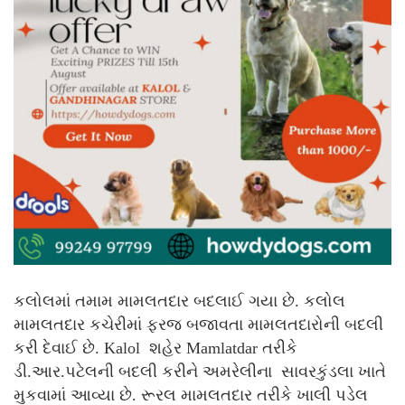
કલોલમાં તમામ મામલતદાર બદલાઈ ગયા છે. કલોલ
મામલતદાર કચેરીમાં ફરજ બજાવતા મામલતદારોની બદલી
કરી દેવાઈ છે. Kalol શહેર Mamlatdar તરીકે
ડી.આર.પટેલની બદલી કરીને અમરેલીના સાવરકુંડલા ખાતે
મુકવામાં આવ્યા છે. રૂરલ મામલતદાર તરીકે ખાલી પડેલ