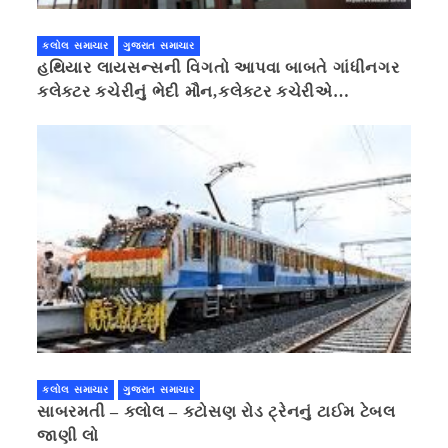
કલોલ સમાચાર
ગુજરાત સમાચાર
હથિયાર લાયસન્સની વિગતો આપવા બાબતે ગાંધીનગર
કલેક્ટર કચેરીનું ભેદી મૌન,કલેક્ટર કચેરીએ
પ્રાઈવસીનું બહાનું ધરી માહિતી છુપાવી
કલોલ સમાચાર
ગુજરાત સમાચાર
સાબરમતી – કલોલ – કટોસણ રોડ ટ્રેનનું ટાઈમ ટેબલ
જાણી લો