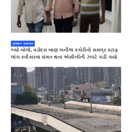
ગુજરાત સમાચાર
લ્યો બોલો, વડોદરા ખાણ ખનીજ કચેરીનો સમગ્ર સ્ટાફ
લાંચ સ્વીકારવા સંમત થતા એસીબીની ઝપટે ચડી ગયો