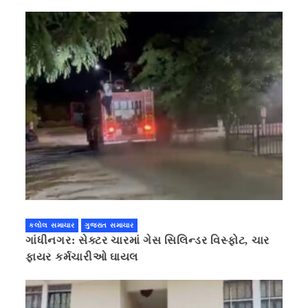
કલોલ સમાચાર
ગુજરાત સમાચાર
ગાંધીનગર: સેક્ટર ચારમાં ગેસ સિલિન્ડર વિસ્ફોટ, ચાર
ફાયર કર્મચારીઓ ઘાયલ