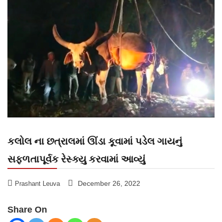
કલોલ ના છત્રાલમાં ઊંડા કૂવામાં પડેલ ગાયનું
સફળતાપૂર્વક રેસ્ક્યુ કરવામાં આવ્યું
December 26, 2022
Prashant Leuva
Share On