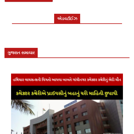
એડવર્ટાઈઝ
ગુજરાત સમાચાર