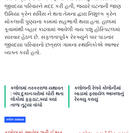
જીવદયા પરિવારને મદદ કરી હતી, જ્યારે ઘટનાની જાણ
ઉમિયા ક્રેન સર્વિસ ને થતા તેમના દ્વારા નિશુલ્ક ક્રેન
મોકલાવી પુણ્યના કામમાં સહભાગી થયા હતા. હાલમાં
કૂવામાંથી બહાર કાઢવામાં આવેલી ગાય પશુ હોસ્પિટલમાં
સારવાર હેઠળ છે. સફળતાપૂર્વક રેસ્ક્યુને પાર પાડનાર
જીવદયા પરિવારનો છત્રાલ ગામના સ્થાનિકોએ આભાર
વ્યક્ત કર્યો હતો.
કલોલમાં તસ્કરરાજ યથાવત
કલોલની રેલવે કોલોનીમાં
: બંધ દુકાન-ઘરોમાં ચોરી થતા
ખાડામાં ફસાયેલ આખલાનું
લોકોમાં ફફડાટ,ક્યાં ક્યાં
રેસ્ક્યુ કરાયું
તાળા તૂટ્યા વાંચો
કલોલ સમાચાર
કલોલમાં આવેલ શ્રી ઈશ્વર