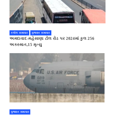
કલોલ સમાચાર
ગુજરાત સમાચાર
અમદાવાદ-મહેસાણા ટોલ રોડ પર 2024માં કુલ 256
અકસ્માત,15 મૃત્યુ
ગુજરાત સમાચાર