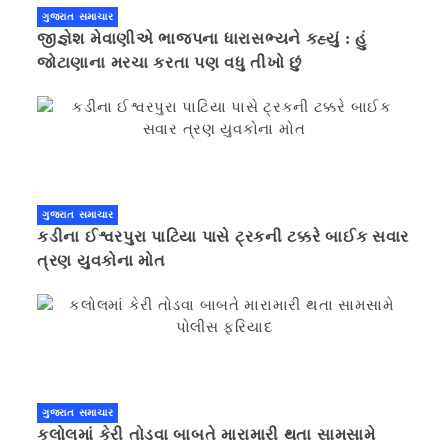
ગુજરાત સમાચાર
જીજ્ઞેશ મેવાણીએ ભાજપના ધારાસભ્યને કહ્યું : હું
જોટાણાના મરચા કરતા પણ વધુ તીખો છું
ગુજરાત સમાચાર
કડીના ઈશ્વરપુરા પાટિયા પાસે ટ્રકની ટક્કરે બાઈક સવાર
ત્રણ યુવકોના મોત
ગુજરાત સમાચાર
કલોલમાં કેરી તોડવા બાબતે મારામારી થતા સામસામે