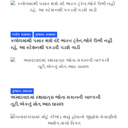
કલોલ સમાચાર
ગુજરાત સમાચાર
કલોલમાંથી પસાર થશે વંદે ભારત ટ્રેન,જોકે ઉભી નહી
રહે, આ સ્ટેશનથી પકડવી પડશે ગાડી
ગુજરાત સમાચાર
અમદાવાદમાં રથયાત્રા જોતા મકાનની બાલ્કની
તૂટી,એકનું મોત,આઠ ઘાયલ