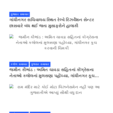
ગુજરાત સમાચાર
ગાંધીનગર સચિવાલય સ્થિત રેલ્વે રિઝર્વેશન સેન્ટર
છાસવારે બંધ થઈ જતા મુસાફરોને હાલાકી
કલોલ સમાચાર
ગુજરાત સમાચાર
જમીન કૌભાંડ : અમિત ચાવડા સહિતનાં કોંગ્રેસના
નેતાઓ કલોલનાં મુલસણા પહોંચ્યા, ગાંધીનગર કૂચ
કરવાની ચિમકી