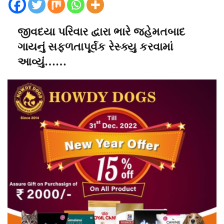
જીવદયા પરિવાર દ્વારા ભારે જહેમતબાદ
ગાયનું સફળતાપૂર્વક રેસ્ક્યુ કરવામાં
આવ્યું……