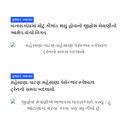
ગુજરાત સમાચાર
બનાસકાંઠામાં મોટું કૌભાંડ થયું હોવાનો જીજ્ઞેશ મેવાણીનો
આક્ષેપ,વાંચો વિગત
ગુજરાત સમાચાર
મહેસાણા-પાટણ-મહેસાણા પેસેન્જર સ્પેશ્યલ
ટ્રેનનો સમય બદલાયો