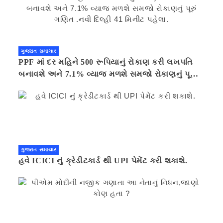
ગુજરાત સમાચાર
PPF માં દર મહિને 500 રૂપિયાનું રોકાણ કરી લખપતિ
બનાવશે અને 7.1% વ્યાજ મળશે સમજો રોકાણનું પૂરું
ગણિત .નવી દિલ્હી 41 મિનીટ પહેલા.
ગુજરાત સમાચાર
હવે ICICI નું ક્રેડીટકાર્ડ થી UPI પેમેંટ કરી શકાશે.