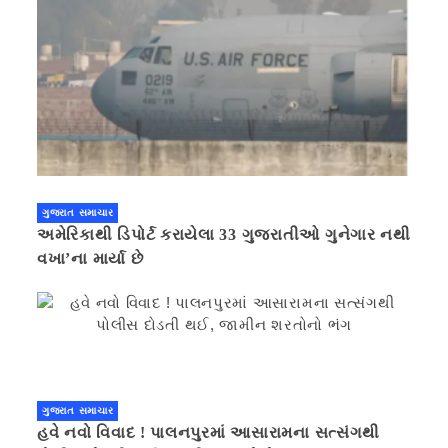
ગુજરાત સમાચાર
અમેરિકાથી ડિપોર્ટ કરાયેલા 33 ગુજરાતીઓ ગુનેગાર નથી
વખા’ના માર્યા છે
ગુજરાત સમાચાર
હવે નવો વિવાદ ! પાલનપુરમાં આસારામના સત્સંગથી