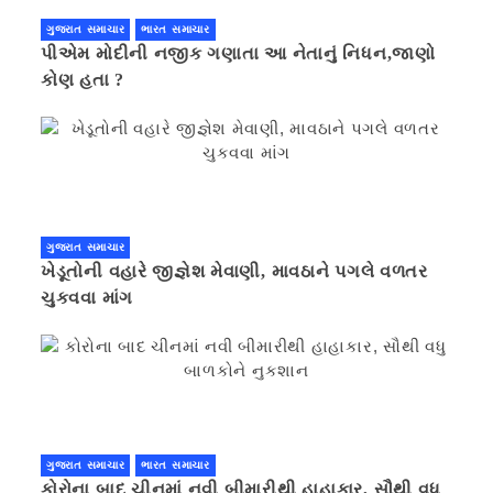
ગુજરાત સમાચાર
ભારત સમાચાર
પીએમ મોદીની નજીક ગણાતા આ નેતાનું નિધન,જાણો
કોણ હતા ?
ગુજરાત સમાચાર
ખેડૂતોની વહારે જીજ્ઞેશ મેવાણી, માવઠાને પગલે વળતર
ચુકવવા માંગ
ગુજરાત સમાચાર
ભારત સમાચાર
કોરોના બાદ ચીનમાં નવી બીમારીથી હાહાકાર, સૌથી વધુ