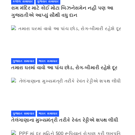
કલોલ સમાચાર
ગુજરાત સમાચાર
રામ મંદિર માટે કોઈ મોટા બિઝનેસમેન નહી પણ આ
ગુજરાતીએ આપ્યું સૌથી વધુ દાન
ગુજરાત સમાચાર
ભારત સમાચાર
તમારા ઘરમાં વાવો આ પાંચ છોડ, રોગ-બીમારી રહેશે દૂર
ગુજરાત સમાચાર
ભારત સમાચાર
તેલંગાણાના મુખ્યમંત્રી તરીકે રેવંત રેડ્ડીએ શપથ લીધી