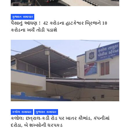
ગુજરાત સમાચાર
પૈસાનું આંધણ ! 42 કરોડના હાટકેશ્વર બ્રિજને 10
કરોડના ખર્ચે તોડી પડાશે
કલોલ સમાચાર
ગુજરાત સમાચાર
કલોલ: છત્રાલ-કડી રોડ પર ખાતર કૌભાંડ, કંપનીમાં
દરોડા, બે શખ્સોની ધરપકડ