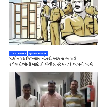
કલોલ સમાચાર
ગુજરાત સમાચાર
ગાંધીનગર જિલ્લામાં નોકરી આપતા અગાઉ
કર્મચારીઓની માહિતી પોલીસ સ્ટેશનમાં આપવી પડશે