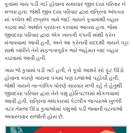
કૂવામાં ગાય પડી ગઈ હોવાના સમાચાર જીવ દયા પરિવાર ને
મળ્યા હતા. જેથી જીવ દયા પરિવાર દ્વારા રાત્રિના અંધકાર
માં કલોલ થી છત્રાલ ગામે જઈ ગાયને કૂવામાંથી બહાર
કાઢવા માટે અર્થાત પ્રયત્ન કરવામાં આવ્યા હતા. જેમાં
જીવદયા પરિવાર દ્વારા એક ખાનગી કંપની માંથી ક્રેન
મંગાવવામાં આવી હતી, અને આ ક્રેનની મદદથી ગાયને પટ્ટા
સાથે બાંધીને તેને સફળતાપૂર્વક ભારે જહેમત બાદ બહાર
કાઢવામાં આવી હતી.
ગાય જે કુવામાં પડી ગઈ હતી, તે કૂવો આશરે સો ફૂટ ઊંડો
હોવાના કારણે ગાયના પગમાં પણ ઇજાઓ પહોંચી હતી.
જેથી ગાયને તાત્કાલિક ધોરણે સારવાર મળી રહે તે હેતુથી
જીવદયા પરિવાર દ્વારા તેને પશુ હોસ્પિટલમાં મોકલવામાં
આવી હતી. રાત્રિના અંધકારમાં કેટલીક જગ્યાએ ખુલ્લી
ગટર તેમજ ઊંડા કુવાઓમાં પશુઓ પડી જવાની ઘટનાઓ
અવારનવાર સર્જાતી હોય છે.