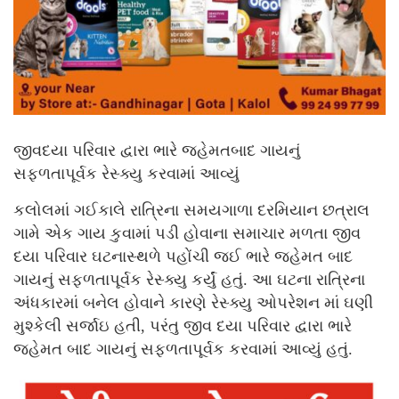
જીવદયા પરિવાર દ્વારા ભારે જહેમતબાદ ગાયનું
સફળતાપૂર્વક રેસ્ક્યુ કરવામાં આવ્યું
કલોલમાં ગઈકાલે રાત્રિના સમયગાળા દરમિયાન છત્રાલ
ગામે એક ગાય કુવામાં પડી હોવાના સમાચાર મળતા જીવ
દયા પરિવાર ઘટનાસ્થળે પહોંચી જઈ ભારે જહેમત બાદ
ગાયનું સફળતાપૂર્વક રેસ્ક્યુ કર્યું હતું. આ ઘટના રાત્રિના
અંધકારમાં બનેલ હોવાને કારણે રેસ્ક્યુ ઓપરેશન માં ઘણી
મુશ્કેલી સર્જાઇ હતી, પરંતુ જીવ દયા પરિવાર દ્વારા ભારે
જહેમત બાદ ગાયનું સફળતાપૂર્વક કરવામાં આવ્યું હતું.