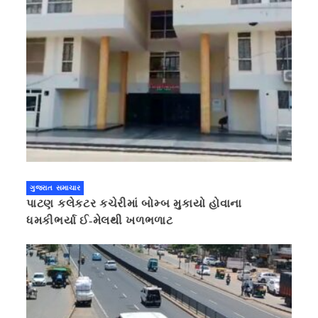
ગુજરાત સમાચાર
પાટણ કલેકટર કચેરીમાં બોમ્બ મુકાયો હોવાના
ધમકીભર્યા ઈ-મેલથી ખળભળાટ