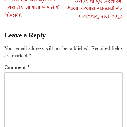
કલોલ ના પૂર્વ વિસ્તારમાં
પ્રાથમિક શાળામાં બાળમેળો
છેલ્લા કેટલાય સમયથી રોડ
યોજાયો
બનાવવાનું કાર્ય અધૂરું
Leave a Reply
Your email address will not be published.
Required fields
are marked
*
Comment
*