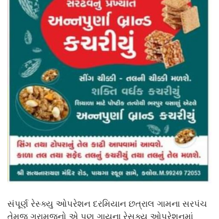
સંપૂર્ણ રેસ્ક્યુ ઓપરેશન દરમિયાન છત્રાલ ગામના સરપંચ
તેમજ ગ્રામજનો એ પણ ગાયના રેસક્યુ ઓપરેશનમાં