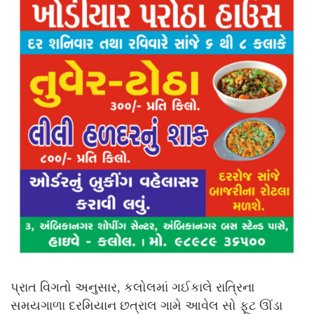
પ્રાત વિગતો અનુસાર, કલોલમાં ગઈકાલે રાત્રિના
સમયગાળા દરમિયાન છત્રાલ ગામે આવેલ સો ફૂટ ઊંડા