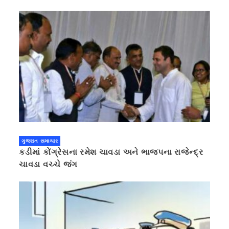
ગુજરાત સમાચાર
કડીમાં કોંગ્રેસના રમેશ ચાવડા અને ભાજપના રાજેન્દ્ર
ચાવડા વચ્ચે જંગ