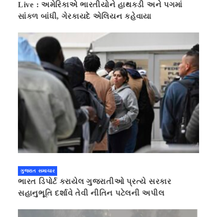
Live : અમેરિકાએ ભારતીયોને હાથકડી અને પગમાં
સાંકળ બાંધી, ગેરકાયદે એલિયન કહેવાયા
ગુજરાત સમાચાર
ભારત ડિપોર્ટ કરાયેલ ગુજરાતીઓ પ્રત્યે સરકાર
સહાનુભૂતિ દર્શાવે તેવી નીતિન પટેલની અપીલ