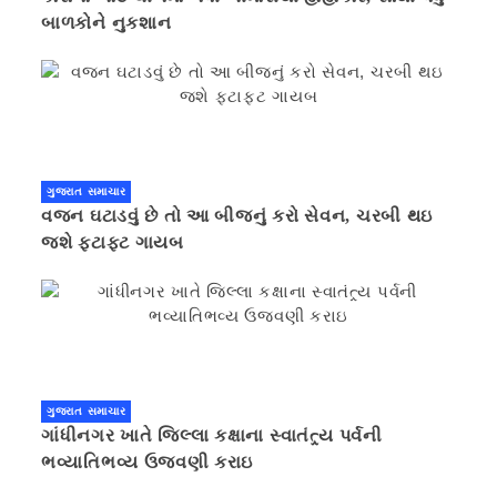
બાળકોને નુકશાન
ગુજરાત સમાચાર
વજન ઘટાડવું છે તો આ બીજનું કરો સેવન, ચરબી થઇ
જશે ફટાફટ ગાયબ
ગુજરાત સમાચાર
ગાંધીનગર ખાતે જિલ્લા કક્ષાના સ્વાતંત્ર્ય પર્વની
ભવ્યાતિભવ્ય ઉજવણી કરાઇ