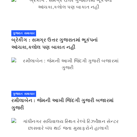
ગુજરાત સમાચાર
બ્રેકીંગ : સમગ્ર ઉત્તર ગુજરાતમાં ભૂકંપનાં
આંચકા,કલોલ પણ બાકાત નહીં
ગુજરાત સમાચાર
રમીલાબેન : જેમની આખી જિંદગી ગુજરી બજારમાં
ગુજરી