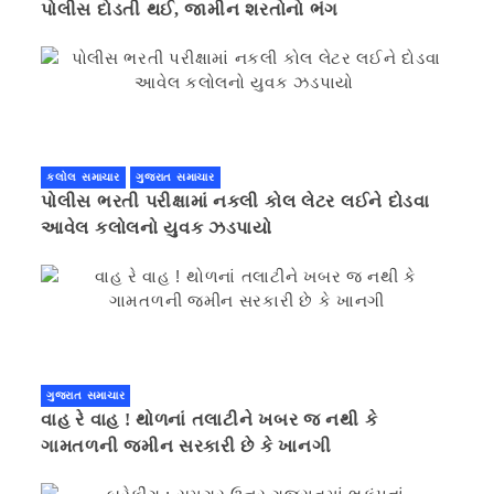
પોલીસ દોડતી થઈ, જામીન શરતોનો ભંગ
કલોલ સમાચાર
ગુજરાત સમાચાર
પોલીસ ભરતી પરીક્ષામાં નકલી કોલ લેટર લઈને દોડવા
આવેલ કલોલનો યુવક ઝડપાયો
ગુજરાત સમાચાર
વાહ રે વાહ ! થોળનાં તલાટીને ખબર જ નથી કે
ગામતળની જમીન સરકારી છે કે ખાનગી