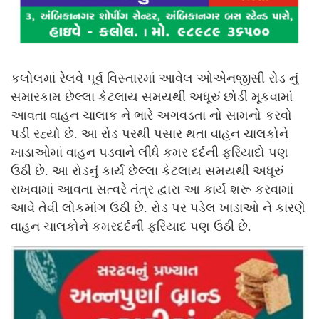
કલોલમાં રેલવે પૂર્વ વિસ્તારમાં આવેલ ઓએનજીસી રોડ નું
સમારકામ છેલ્લા કેટલાય સમયથી અધૂરું છોડી મૂકવામાં
આવતા વાહન ચાલાક ને ભારે અગવડતા નો સામનો કરવો
પડી રહ્યો છે. આ રોડ પરથી પસાર થતા વાહન ચાલકોને
ખાડાઓમાં વાહન પડવાને લીધે કમર દર્દની ફરિયાદો પણ
ઉઠી છે. આ રોડનું કાર્ય છેલ્લા કેટલાય સમયથી અધૂરું
રાખવામાં આવતા સત્વરે તંત્ર દ્વારા આ કાર્ય શરૂ કરવામાં
આવે તેવી લોકમાંગ ઉઠી છે. રોડ પર પડેલ ખાડાઓ ને કારણે
વાહન ચાલકોને કમરદર્દની ફરિયાદ પણ ઉઠી છે.