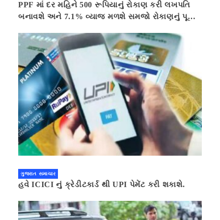
PPF માં દર મહિને 500 રૂપિયાનું રોકાણ કરી લખપતિ
બનાવશે અને 7.1% વ્યાજ મળશે સમજો રોકાણનું પૂરું
ગણિત .નવી દિલ્હી 41 મિનીટ પહેલા.
ગુજરાત સમાચાર
હવે ICICI નું ક્રેડીટકાર્ડ થી UPI પેમેંટ કરી શકાશે.