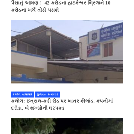
પૈસાનું આંધણ ! 42 કરોડના હાટકેશ્વર બ્રિજને 10
કરોડના ખર્ચે તોડી પડાશે
કલોલ સમાચાર
ગુજરાત સમાચાર
કલોલ: છત્રાલ-કડી રોડ પર ખાતર કૌભાંડ, કંપનીમાં
દરોડા, બે શખ્સોની ધરપકડ