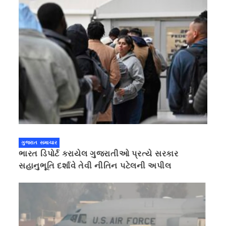
ગુજરાત સમાચાર
ભારત ડિપોર્ટ કરાયેલ ગુજરાતીઓ પ્રત્યે સરકાર
સહાનુભૂતિ દર્શાવે તેવી નીતિન પટેલની અપીલ