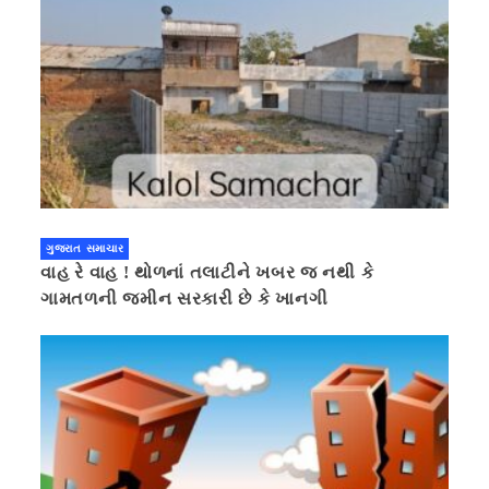
ગુજરાત સમાચાર
વાહ રે વાહ ! થોળનાં તલાટીને ખબર જ નથી કે
ગામતળની જમીન સરકારી છે કે ખાનગી