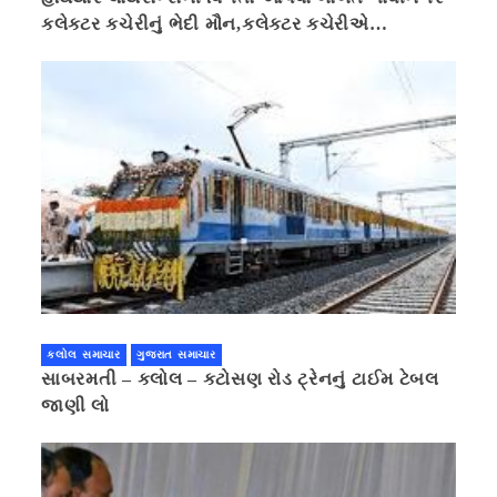
કલેક્ટર કચેરીનું ભેદી મૌન,કલેક્ટર કચેરીએ
પ્રાઈવસીનું બહાનું ધરી માહિતી છુપાવી
કલોલ સમાચાર
ગુજરાત સમાચાર
સાબરમતી – કલોલ – કટોસણ રોડ ટ્રેનનું ટાઈમ ટેબલ
જાણી લો