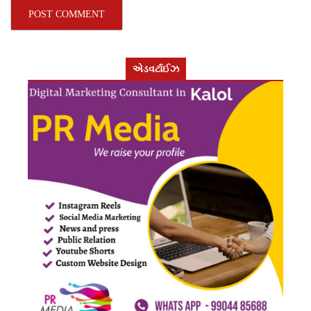
એડવર્ટાઈઝ