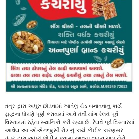
તંત્ર દ્વારા અધૂરું છોડવામાં આવેલું રોડ બનાવવાનું કાર્ય
યુદ્ધના ધોરણે પૂર્ણ કરાવામાં આવે તેવી માંગ રેલવે પૂર્વ
વિસ્તારમાં રહેતા સ્થાનિકો કરી રહ્યા છે. રેલવે પૂર્વ વિસ્તારમાં
આવેલ આ ઓએનજીસી રોડ નું કાર્ય કોઈક કારણસર
તંત્ર દ્વારા અધૂરું છોડી મૂકવામાં આવતા વાહન ચાલકોને