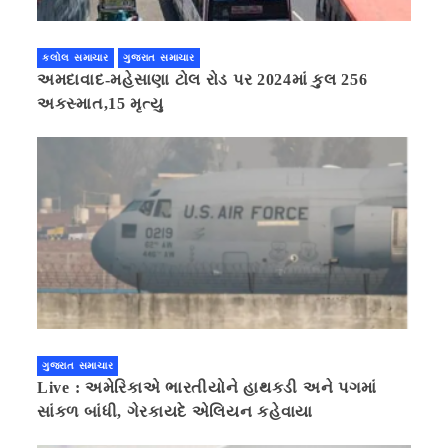
કલોલ સમાચાર
ગુજરાત સમાચાર
અમદાવાદ-મહેસાણા ટોલ રોડ પર 2024માં કુલ 256
અકસ્માત,15 મૃત્યુ
ગુજરાત સમાચાર
Live : અમેરિકાએ ભારતીયોને હાથકડી અને પગમાં
સાંકળ બાંધી, ગેરકાયદે એલિયન કહેવાયા