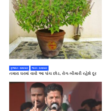
ગુજરાત સમાચાર
ભારત સમાચાર
તમારા ઘરમાં વાવો આ પાંચ છોડ, રોગ-બીમારી રહેશે દૂર