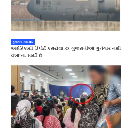
ગુજરાત સમાચાર
અમેરિકાથી ડિપોર્ટ કરાયેલા 33 ગુજરાતીઓ ગુનેગાર નથી
વખા’ના માર્યા છે