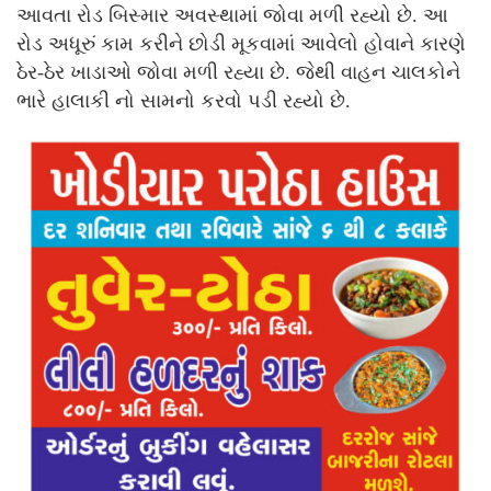
આવતા રોડ બિસ્માર અવસ્થામાં જોવા મળી રહ્યો છે. આ
રોડ અધૂરું કામ કરીને છોડી મૂકવામાં આવેલો હોવાને કારણે
ઠેર-ઠેર ખાડાઓ જોવા મળી રહ્યા છે. જેથી વાહન ચાલકોને
ભારે હાલાકી નો સામનો કરવો પડી રહ્યો છે.