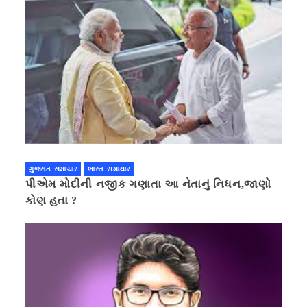
ગુજરાત સમાચાર
ભારત સમાચાર
પીએમ મોદીની નજીક ગણાતા આ નેતાનું નિધન,જાણો
કોણ હતા ?