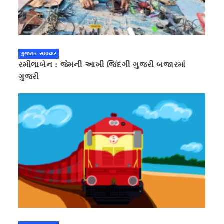
ગુજરાત સમાચાર
રમીલાબેન : જેમની આખી જિંદગી ગુજરી બજારમાં
ગુજરી