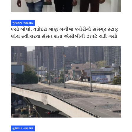
ગુજરાત સમાચાર
લ્યો બોલો, વડોદરા ખાણ ખનીજ કચેરીનો સમગ્ર સ્ટાફ
લાંચ સ્વીકારવા સંમત થતા એસીબીની ઝપટે ચડી ગયો
ગુજરાત સમાચાર