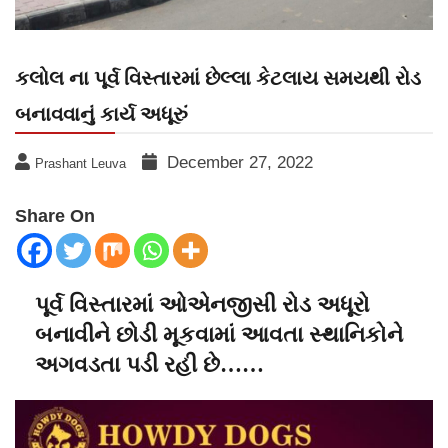
કલોલ ના પૂર્વ વિસ્તારમાં છેલ્લા કેટલાય સમયથી રોડ
બનાવવાનું કાર્ય અધૂરું
December 27, 2022
Prashant Leuva
Share On
પૂર્વ વિસ્તારમાં ઓએનજીસી રોડ અધૂરો
બનાવીને છોડી મૂકવામાં આવતા સ્થાનિકોને
અગવડતા પડી રહી છે……