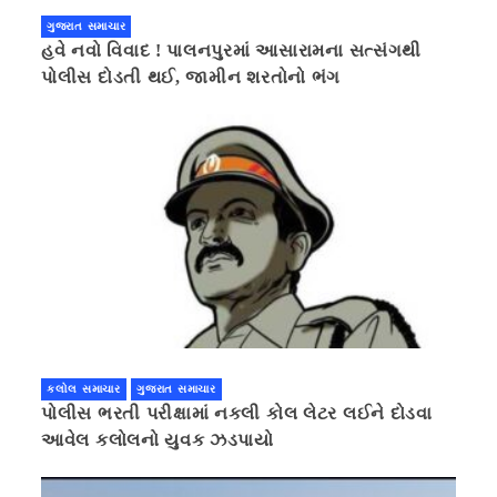
ગુજરાત સમાચાર
હવે નવો વિવાદ ! પાલનપુરમાં આસારામના સત્સંગથી
પોલીસ દોડતી થઈ, જામીન શરતોનો ભંગ
કલોલ સમાચાર
ગુજરાત સમાચાર
પોલીસ ભરતી પરીક્ષામાં નકલી કોલ લેટર લઈને દોડવા
આવેલ કલોલનો યુવક ઝડપાયો