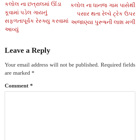
કલોલ ના છત્રાલમાં ઊંડા
કલોલ ના ધાનજ ગામ પાસેથી
કૂવામાં પડેલ ગાયનું
પસાર થતા રેલ્વે ટ્રેક ઉપર
સફળતાપૂર્વક રેસ્ક્યુ કરવામાં
અજાણ્યા પુરૂષની લાશ મળી
આવ્યું
Leave a Reply
Your email address will not be published.
Required fields
are marked
*
Comment
*