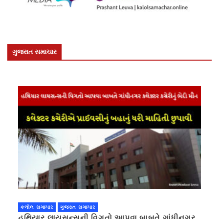
ગુજરાત સમાચાર
કલોલ સમાચાર
ગુજરાત સમાચાર
હથિયાર લાયસન્સની વિગતો આપવા બાબતે ગાંધીનગર