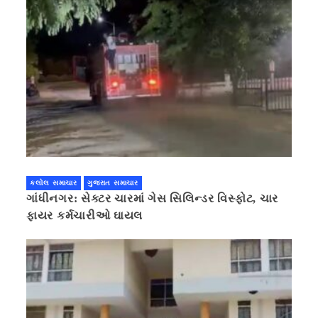
કલોલ સમાચાર
ગુજરાત સમાચાર
ગાંધીનગર: સેક્ટર ચારમાં ગેસ સિલિન્ડર વિસ્ફોટ, ચાર
ફાયર કર્મચારીઓ ઘાયલ