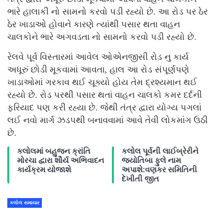
ભારે હાલાકી નો સામનો કરવો પડી રહ્યો છે. આ રોડ પર ઠેર
ઠેર ખાડાઓ હોવાને કારણે ત્યાંથી પસાર થતા વાહન
ચાલકોને ભારે અગવડતા નો સામનો કરવો પડી રહ્યો છે.
રેલવે પૂર્વ વિસ્તારમાં આવેલ ઓએનજીસી રોડ નુ કાર્ય
અધૂરું છોડી મૂકવામાં આવતા, હાલ આ રોડ સંપૂર્ણપણે
ખાડાઓમાં ગરકાવ થઈ ચૂક્યો હોય તેમ દ્રશ્યમાન થઈ
રહ્યો છે. રોડ પરથી પસાર થતાં વાહન ચાલકો કમર દર્દની
ફરિયાદ પણ કરી રહ્યા છે. જેથી તંત્ર દ્વારા યોગ્ય પગલાં
લઈ નવો માર્ગ ઝડપથી બનાવવામાં આવે તેવી લોકમાંગ ઉઠી
છે.
કલોલમાં બહુજન ક્રાંતિ
કલોલ પૂર્વની લાઈબ્રેરીને
મોરચા દ્વારા શૌર્ય અભિવાદન
જ્યોતિબા ફુલે નામ
કાર્યક્રમ યોજાશે
અપાશે:વણકર સમિતિની
દેખીતી જીત
કલોલ સમાચાર