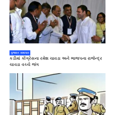
ગુજરાત સમાચાર
કડીમાં કોંગ્રેસના રમેશ ચાવડા અને ભાજપના રાજેન્દ્ર
ચાવડા વચ્ચે જંગ