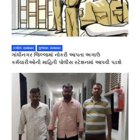
કલોલ સમાચાર
ગુજરાત સમાચાર
ગાંધીનગર જિલ્લામાં નોકરી આપતા અગાઉ
કર્મચારીઓની માહિતી પોલીસ સ્ટેશનમાં આપવી પડશે