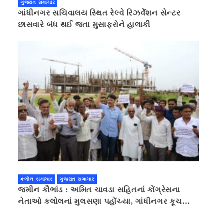
ગુજરાત સમાચાર
ગાંધીનગર સચિવાલય સ્થિત રેલ્વે રિઝર્વેશન સેન્ટર
છાસવારે બંધ થઈ જતા મુસાફરોને હાલાકી
કલોલ સમાચાર
ગુજરાત સમાચાર
જમીન કૌભાંડ : અમિત ચાવડા સહિતનાં કોંગ્રેસના
નેતાઓ કલોલનાં મુલસણા પહોંચ્યા, ગાંધીનગર કૂચ
કરવાની ચિમકી