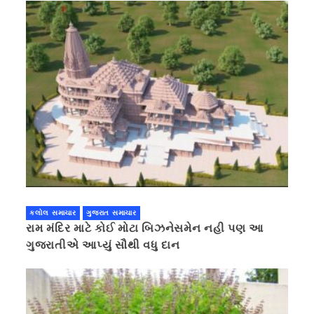
કલોલ સમાચાર
ગુજરાત સમાચાર
રામ મંદિર માટે કોઈ મોટા બિઝનેસમેન નહી પણ આ
ગુજરાતીએ આપ્યું સૌથી વધુ દાન