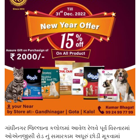
ગાંધીનગર જિલ્લાના કલોલમાં આવેલ રેલવે પૂર્વ વિસ્તારમાં
ઓએનજીસી રોડ નું સમારકામ અધૂરું છોડી મૂકવામાં