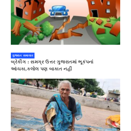
ગુજરાત સમાચાર
બ્રેકીંગ : સમગ્ર ઉત્તર ગુજરાતમાં ભૂકંપનાં
આંચકા,કલોલ પણ બાકાત નહીં