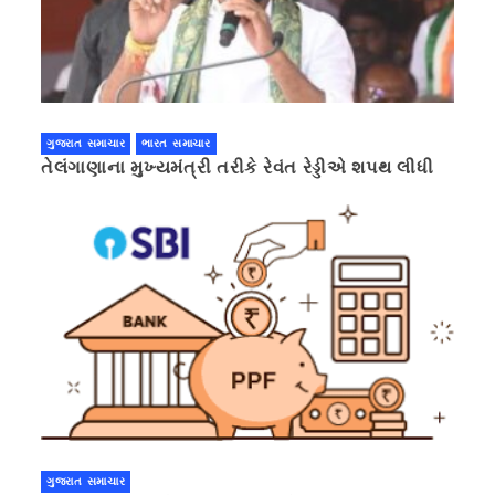
ગુજરાત સમાચાર
ભારત સમાચાર
તેલંગાણાના મુખ્યમંત્રી તરીકે રેવંત રેડ્ડીએ શપથ લીધી
ગુજરાત સમાચાર