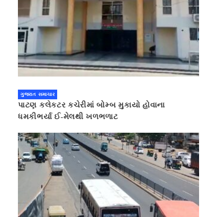
ગુજરાત સમાચાર
પાટણ કલેકટર કચેરીમાં બોમ્બ મુકાયો હોવાના
ધમકીભર્યા ઈ-મેલથી ખળભળાટ