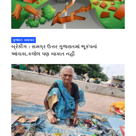
ગુજરાત સમાચાર
બ્રેકીંગ : સમગ્ર ઉત્તર ગુજરાતમાં ભૂકંપનાં
આંચકા,કલોલ પણ બાકાત નહીં