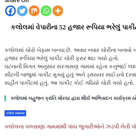
Share On
કલોલમાં વેપારીના 52 હજાર રૂપિયા ભરેલું પાકી
કલોલમાં ચોરો બેફામ બન્યા છે. અવાર નવાર ચોરીના બનાવો
હજાર રૂપિયા ભરેલું પાકીટ ચોરી ફરાર થઇ ગયો હતો.
ઘટનાની વિગત અનુસાર સરગાસણ ગામમાં રહેતા કનુભાઈ લક્ષ્
સીટની બાજુમાં પાકીટ મુક્યું હતું અને ડ્રાયવર સાઈડનો 
સહીત પાકીટમાં હતું. આ પાકીટ કોઈ ગઠિયો ચોરી ગયો હતો. 
કલોલમાં બહુજન ક્રાંતિ મોરચા દ્વારા શૌર્ય અભિવાદન કાર્યક્રમ 
કલોલ સમાચાર
કલોલના પલસાણા ગામમાંથી પાંચ જુગારીઓને ઝડપી લેતી 