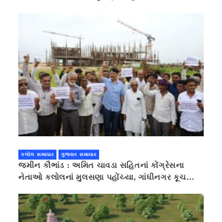
કલોલ સમાચાર
ગુજરાત સમાચાર
જમીન કૌભાંડ : અમિત ચાવડા સહિતનાં કોંગ્રેસના
નેતાઓ કલોલનાં મુલસણા પહોંચ્યા, ગાંધીનગર કૂચ
કરવાની ચિમકી