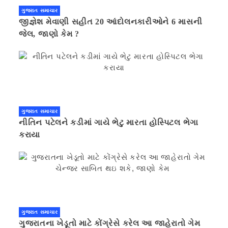
ગુજરાત સમાચાર
જીજ્ઞેશ મેવાણી સહીત 20 આંદોલનકારીઓને 6 માસની
જેલ, જાણો કેમ ?
ગુજરાત સમાચાર
નીતિન પટેલને કડીમાં ગાયે ભેટુ મારતા હોસ્પિટલ ભેગા
કરાયા
ગુજરાત સમાચાર
ગુજરાતના ખેડૂતો માટે કોંગ્રેસે કરેલ આ જાહેરાતો ગેમ