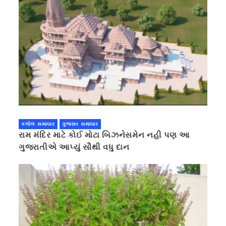
કલોલ સમાચાર
ગુજરાત સમાચાર
રામ મંદિર માટે કોઈ મોટા બિઝનેસમેન નહી પણ આ
ગુજરાતીએ આપ્યું સૌથી વધુ દાન