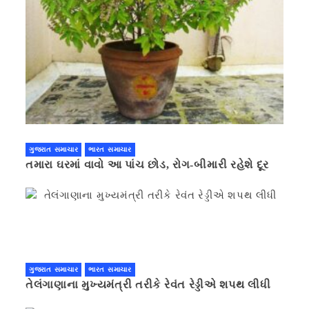
ગુજરાત સમાચાર
ભારત સમાચાર
તમારા ઘરમાં વાવો આ પાંચ છોડ, રોગ-બીમારી રહેશે દૂર
ગુજરાત સમાચાર
ભારત સમાચાર
તેલંગાણાના મુખ્યમંત્રી તરીકે રેવંત રેડ્ડીએ શપથ લીધી