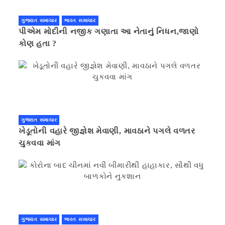
ગુજરાત સમાચાર
ભારત સમાચાર
પીએમ મોદીની નજીક ગણાતા આ નેતાનું નિધન,જાણો
કોણ હતા ?
ગુજરાત સમાચાર
ખેડૂતોની વહારે જીજ્ઞેશ મેવાણી, માવઠાને પગલે વળતર
ચુકવવા માંગ
ગુજરાત સમાચાર
ભારત સમાચાર