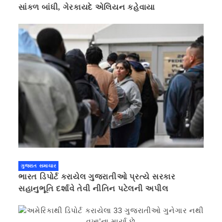
સાંકળ બાંધી, ગેરકાયદે એલિયન કહેવાયા
ગુજરાત સમાચાર
ભારત ડિપોર્ટ કરાયેલ ગુજરાતીઓ પ્રત્યે સરકાર
સહાનુભૂતિ દર્શાવે તેવી નીતિન પટેલની અપીલ