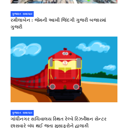
ગુજરાત સમાચાર
રમીલાબેન : જેમની આખી જિંદગી ગુજરી બજારમાં
ગુજરી
ગુજરાત સમાચાર
ગાંધીનગર સચિવાલય સ્થિત રેલ્વે રિઝર્વેશન સેન્ટર
છાસવારે બંધ થઈ જતા મુસાફરોને હાલાકી