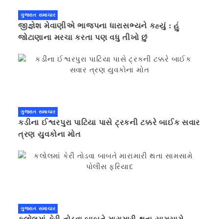
ગુજરાત સમાચાર
જીજ્ઞેશ મેવાણીએ ભાજપના ધારાસભ્યને કહ્યું : હું
જોટાણાના મરચા કરતા પણ વધુ તીખો છું
ગુજરાત સમાચાર
કડીના ઈશ્વરપુરા પાટિયા પાસે ટ્રકની ટક્કરે બાઈક સવાર
ત્રણ યુવકોના મોત
ગુજરાત સમાચાર