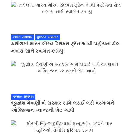
કલોલ સમાચાર
ગુજરાત સમાચાર
કલોલમાં ભારત ગૌરવ ડિલક્સ ટ્રેન આવી પહોંચતા ઢોલ
નગારા સાથે સ્વાગત કરાયું
ગુજરાત સમાચાર
જીજ્ઞેશ મેવાણીએ સરકાર સામે લડાઈ લડી વડગામને
ઓક્સિજન પ્લાન્ટની ભેટ આપી