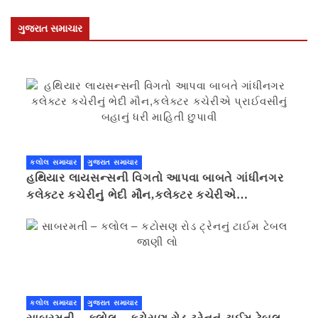
ગુજરાત સમાચાર
કલોલ સમાચાર
ગુજરાત સમાચાર
હથિયાર લાયસન્સની વિગતો આપવા બાબતે ગાંધીનગર
કલેક્ટર કચેરીનું ભેદી મૌન,કલેક્ટર કચેરીએ
પ્રાઈવસીનું બહાનું ધરી માહિતી છુપાવી
કલોલ સમાચાર
ગુજરાત સમાચાર