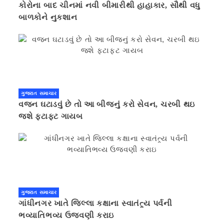
કોરોના બાદ ચીનમાં નવી બીમારીથી હાહાકાર, સૌથી વધુ
બાળકોને નુકશાન
ગુજરાત સમાચાર
વજન ઘટાડવું છે તો આ બીજનું કરો સેવન, ચરબી થઇ
જશે ફટાફટ ગાયબ
ગુજરાત સમાચાર
ગાંધીનગર ખાતે જિલ્લા કક્ષાના સ્વાતંત્ર્ય પર્વની
ભવ્યાતિભવ્ય ઉજવણી કરાઇ