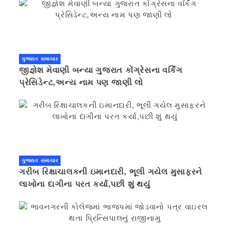
ગુજરાત સમાચાર
જીજ્ઞેશ મેવાણી બન્યા ગુજરાત કોંગ્રેસના વર્કિંગ
પ્રેસિડેન્ટ,અન્ય નામ પણ જાણી લો
ગુજરાત સમાચાર
ગરીબ રિક્ષાચાલકની ઇમાનદારી, ભૂલી ગયેલ મુસાફરને
લાખોના દાગીના પરત કર્યા,પછી શું થયું