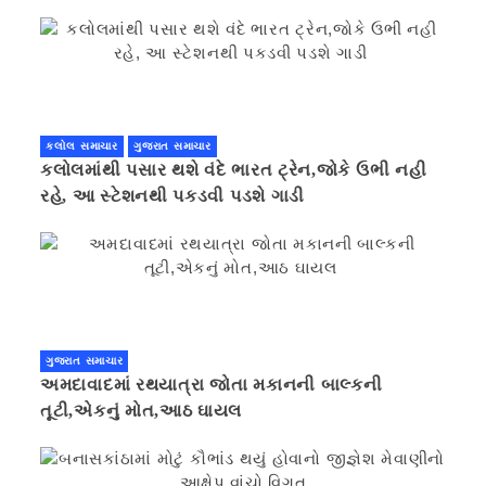
કલોલ સમાચાર
ગુજરાત સમાચાર
કલોલમાંથી પસાર થશે વંદે ભારત ટ્રેન,જોકે ઉભી નહી
રહે, આ સ્ટેશનથી પકડવી પડશે ગાડી
ગુજરાત સમાચાર
અમદાવાદમાં રથયાત્રા જોતા મકાનની બાલ્કની
તૂટી,એકનું મોત,આઠ ઘાયલ