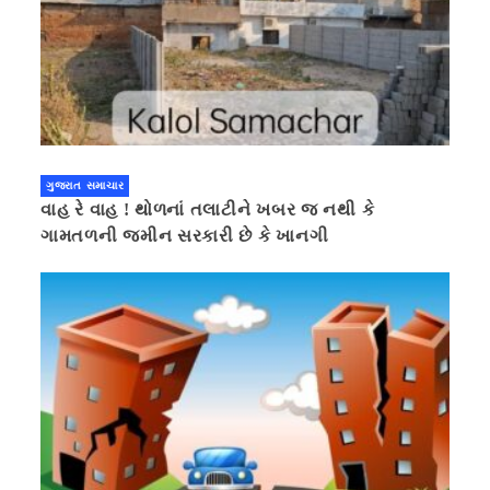
ગુજરાત સમાચાર
વાહ રે વાહ ! થોળનાં તલાટીને ખબર જ નથી કે
ગામતળની જમીન સરકારી છે કે ખાનગી