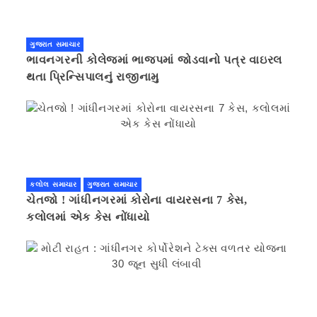
ગુજરાત સમાચાર
ભાવનગરની કોલેજમાં ભાજપમાં જોડવાનો પત્ર વાઇરલ
થતા પ્રિન્સિપાલનું રાજીનામુ
કલોલ સમાચાર
ગુજરાત સમાચાર
ચેતજો ! ગાંધીનગરમાં કોરોના વાયરસના 7 કેસ,
કલોલમાં એક કેસ નોંધાયો