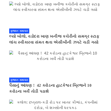
ગુજરાત સમાચાર
લ્યો બોલો, વડોદરા ખાણ ખનીજ કચેરીનો સમગ્ર સ્ટાફ
લાંચ સ્વીકારવા સંમત થતા એસીબીની ઝપટે ચડી ગયો
ગુજરાત સમાચાર
પૈસાનું આંધણ ! 42 કરોડના હાટકેશ્વર બ્રિજને 10
કરોડના ખર્ચે તોડી પડાશે