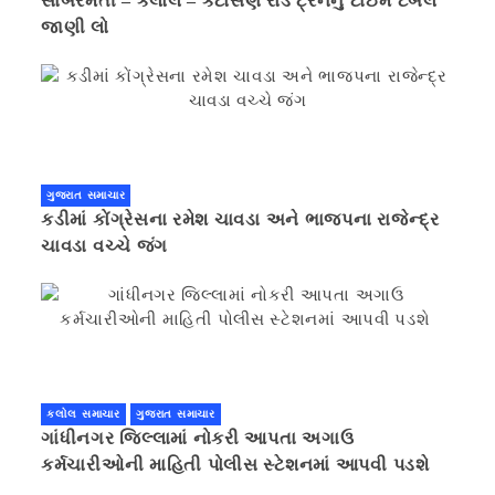
સાબરમતી – કલોલ – કટોસણ રોડ ટ્રેનનું ટાઈમ ટેબલ
જાણી લો
ગુજરાત સમાચાર
કડીમાં કોંગ્રેસના રમેશ ચાવડા અને ભાજપના રાજેન્દ્ર
ચાવડા વચ્ચે જંગ
કલોલ સમાચાર
ગુજરાત સમાચાર
ગાંધીનગર જિલ્લામાં નોકરી આપતા અગાઉ
કર્મચારીઓની માહિતી પોલીસ સ્ટેશનમાં આપવી પડશે