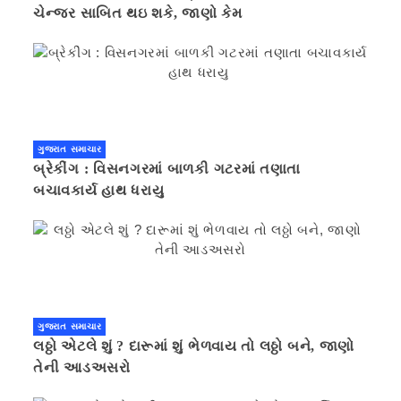
ચેન્જર સાબિત થઇ શકે, જાણો કેમ
ગુજરાત સમાચાર
બ્રેકીંગ : વિસનગરમાં બાળકી ગટરમાં તણાતા
બચાવકાર્ય હાથ ધરાયુ
ગુજરાત સમાચાર
લઠ્ઠો એટલે શું ? દારૂમાં શું ભેળવાય તો લઠ્ઠો બને, જાણો
તેની આડઅસરો