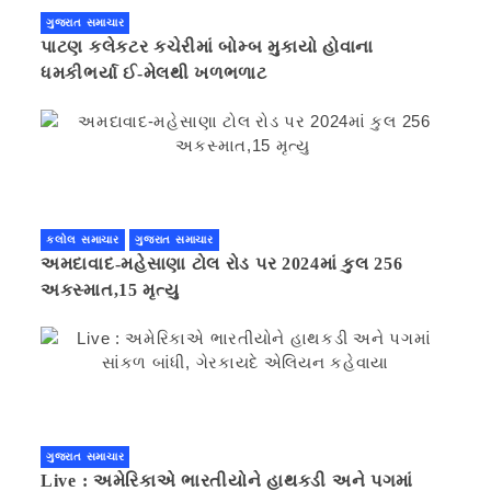
ગુજરાત સમાચાર
પાટણ કલેકટર કચેરીમાં બોમ્બ મુકાયો હોવાના
ધમકીભર્યા ઈ-મેલથી ખળભળાટ
કલોલ સમાચાર
ગુજરાત સમાચાર
અમદાવાદ-મહેસાણા ટોલ રોડ પર 2024માં કુલ 256
અકસ્માત,15 મૃત્યુ
ગુજરાત સમાચાર
Live : અમેરિકાએ ભારતીયોને હાથકડી અને પગમાં