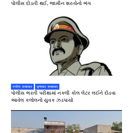
પોલીસ દોડતી થઈ, જામીન શરતોનો ભંગ
કલોલ સમાચાર
ગુજરાત સમાચાર
પોલીસ ભરતી પરીક્ષામાં નકલી કોલ લેટર લઈને દોડવા
આવેલ કલોલનો યુવક ઝડપાયો