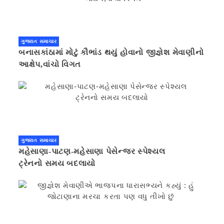
ગુજરાત સમાચાર
બનાસકાંઠામાં મોટું કૌભાંડ થયું હોવાનો જીજ્ઞેશ મેવાણીનો
આક્ષેપ,વાંચો વિગત
ગુજરાત સમાચાર
મહેસાણા-પાટણ-મહેસાણા પેસેન્જર સ્પેશ્યલ
ટ્રેનનો સમય બદલાયો