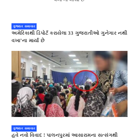
ગુજરાત સમાચાર
અમેરિકાથી ડિપોર્ટ કરાયેલા 33 ગુજરાતીઓ ગુનેગાર નથી
વખા’ના માર્યા છે
ગુજરાત સમાચાર
હવે નવો વિવાદ ! પાલનપુરમાં આસારામના સત્સંગથી