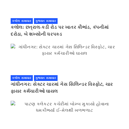
કલોલ સમાચાર
ગુજરાત સમાચાર
કલોલ: છત્રાલ-કડી રોડ પર ખાતર કૌભાંડ, કંપનીમાં
દરોડા, બે શખ્સોની ધરપકડ
કલોલ સમાચાર
ગુજરાત સમાચાર
ગાંધીનગર: સેક્ટર ચારમાં ગેસ સિલિન્ડર વિસ્ફોટ, ચાર
ફાયર કર્મચારીઓ ઘાયલ