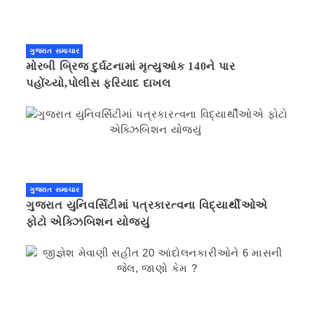
ગુજરાત સમાચાર
મોરબી બ્રિજ દુર્ઘટનામાં મૃત્યુઆંક 140ને પાર
પહોંચ્યો,પોલીસ ફરિયાદ દાખલ
ગુજરાત સમાચાર
ગુજરાત યુનિવર્સિટીમાં પત્રકારત્વના વિદ્યાર્થીઓએ
ફોટો એક્ઝિબિશન યોજ્યું