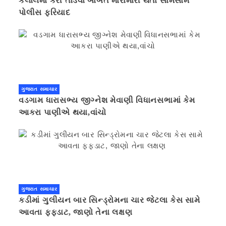
કલોલમાં કેરી તોડવા બાબતે મારામારી થતા સામસામે
પોલીસ ફરિયાદ
ગુજરાત સમાચાર
વડગામ ધારાસભ્ય જીગ્નેશ મેવાણી વિધાનસભામાં કેમ
આકરા પાણીએ થયા,વાંચો
ગુજરાત સમાચાર
કડીમાં ગુલીયન બાર સિન્ડ્રોમના ચાર જેટલા કેસ સામે
આવતા ફફડાટ, જાણો તેના લક્ષણ