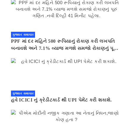
ગુજરાત સમાચાર
PPF માં દર મહિને 500 રૂપિયાનું રોકાણ કરી લખપતિ
બનાવશે અને 7.1% વ્યાજ મળશે સમજો રોકાણનું પૂરું
ગણિત .નવી દિલ્હી 41 મિનીટ પહેલા.
ગુજરાત સમાચાર
હવે ICICI નું ક્રેડીટકાર્ડ થી UPI પેમેંટ કરી શકાશે.