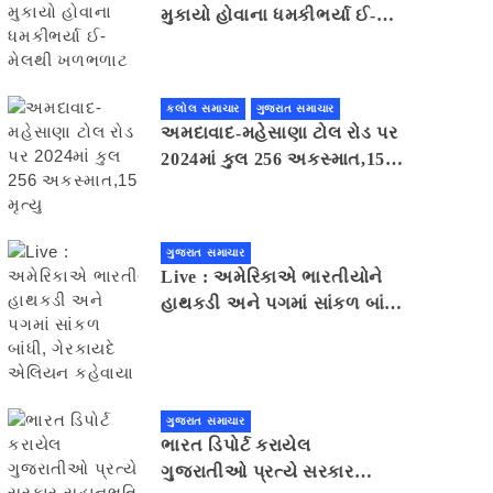
મુકાયો હોવાના ધમકીભર્યા ઈ-
મેલથી ખળભળાટ
કલોલ સમાચાર
ગુજરાત સમાચાર
અમદાવાદ-મહેસાણા ટોલ રોડ પર
2024માં કુલ 256 અકસ્માત,15
મૃત્યુ
ગુજરાત સમાચાર
Live : અમેરિકાએ ભારતીયોને
હાથકડી અને પગમાં સાંકળ બાંધી,
ગેરકાયદે એલિયન કહેવાયા
ગુજરાત સમાચાર
ભારત ડિપોર્ટ કરાયેલ
ગુજરાતીઓ પ્રત્યે સરકાર