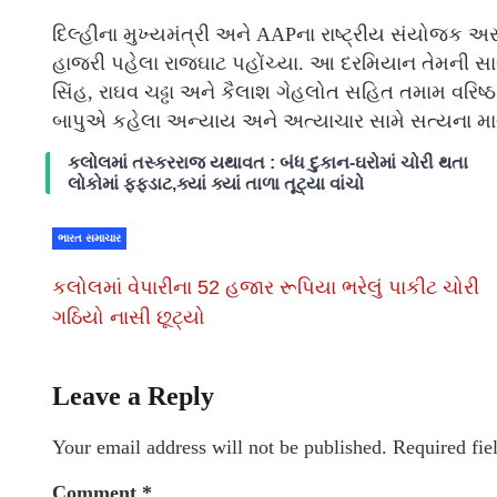
દિલ્હીના મુખ્યમંત્રી અને AAPના રાષ્ટ્રીય સંયોજક અર
હાજરી પહેલા રાજઘાટ પહોંચ્યા. આ દરમિયાન તેમની 
સિંહ, રાઘવ ચઢ્ઢા અને કૈલાશ ગેહલોત સહિત તમામ વરિષ્
બાપુએ કહેલા અન્યાય અને અત્યાચાર સામે સત્યના મા
કલોલમાં તસ્કરરાજ યથાવત : બંધ દુકાન-ઘરોમાં ચોરી થતા
લોકોમાં ફફડાટ,ક્યાં ક્યાં તાળા તૂટ્યા વાંચો
ભારત સમાચાર
કલોલમાં વેપારીના 52 હજાર રૂપિયા ભરેલું પાકીટ ચોરી
ગઠિયો નાસી છૂટ્યો
Leave a Reply
Your email address will not be published.
Required fie
Comment
*