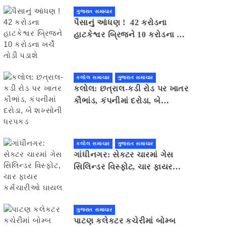
ગુજરાત સમાચાર
પૈસાનું આંધણ ! 42 કરોડના
હાટકેશ્વર બ્રિજને 10 કરોડના ખર્ચે
તોડી પડાશે
કલોલ સમાચાર
ગુજરાત સમાચાર
કલોલ: છત્રાલ-કડી રોડ પર ખાતર
કૌભાંડ, કંપનીમાં દરોડા, બે
શખ્સોની ધરપકડ
કલોલ સમાચાર
ગુજરાત સમાચાર
ગાંધીનગર: સેક્ટર ચારમાં ગેસ
સિલિન્ડર વિસ્ફોટ, ચાર ફાયર
કર્મચારીઓ ઘાયલ
ગુજરાત સમાચાર
પાટણ કલેકટર કચેરીમાં બોમ્બ