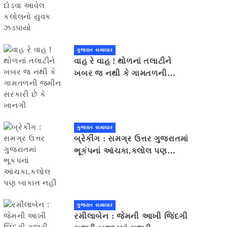
યુવક ઝડપાયો
ગુજરાત સમાચાર
વાહ રે વાહ ! થોળનાં તલાટીને
ખબર જ નથી કે ગામતળની
જમીન સરકારી છે કે ખાનગી
ગુજરાત સમાચાર
બ્રેકીંગ : સમગ્ર ઉત્તર ગુજરાતમાં
ભૂકંપનાં આંચકા,કલોલ પણ
બાકાત નહીં
ગુજરાત સમાચાર
રમીલાબેન : જેમની આખી જિંદગી