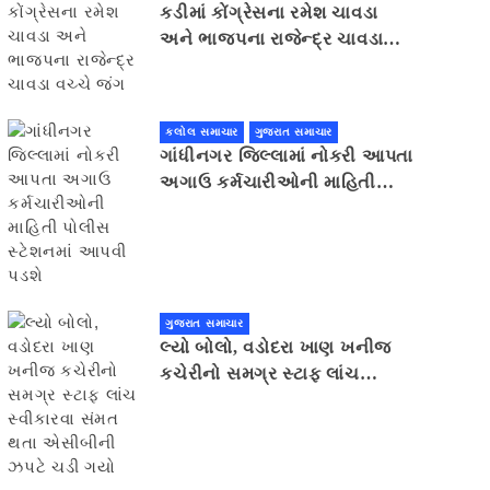
કડીમાં કોંગ્રેસના રમેશ ચાવડા
અને ભાજપના રાજેન્દ્ર ચાવડા
વચ્ચે જંગ
કલોલ સમાચાર
ગુજરાત સમાચાર
ગાંધીનગર જિલ્લામાં નોકરી આપતા
અગાઉ કર્મચારીઓની માહિતી
પોલીસ સ્ટેશનમાં આપવી પડશે
ગુજરાત સમાચાર
લ્યો બોલો, વડોદરા ખાણ ખનીજ
કચેરીનો સમગ્ર સ્ટાફ લાંચ
સ્વીકારવા સંમત થતા એસીબીની
ઝપટે ચડી ગયો