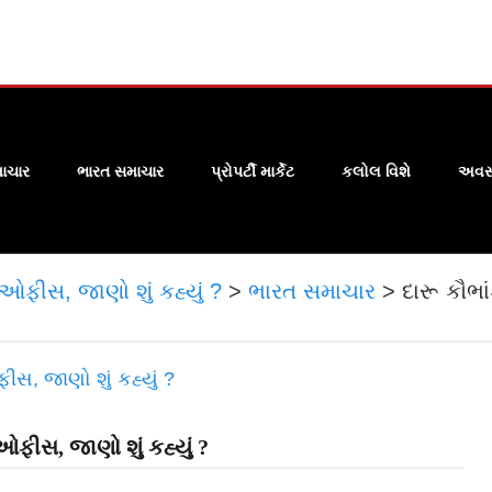
ાચાર
ભારત સમાચાર
પ્રોપર્ટી માર્કેટ
કલોલ વિશે
અવસા
ઓફીસ, જાણો શું કહ્યું ?
>
ભારત સમાચાર
>
દારૂ કૌભ
ફીસ, જાણો શું કહ્યું ?