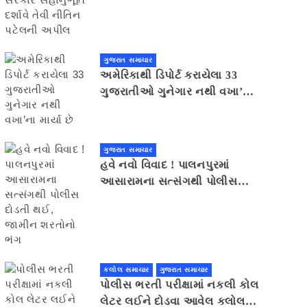
સહાનુભૂતિ દર્શાવે તેવી નીતિન
પટેલની અપીલ
ગુજરાત સમાચાર
અમેરિકાથી ડિપોર્ટ કરાયેલા 33
ગુજરાતીઓ ગુનેગાર નથી વખા’ના
માર્યા છે
ગુજરાત સમાચાર
હવે નવો વિવાદ ! પાલનપુરમાં
આસારામના સત્સંગથી પોલીસ
દોડતી થઈ, જામીન શરતોનો ભંગ
કલોલ સમાચાર
ગુજરાત સમાચાર
પોલીસ ભરતી પરીક્ષામાં નકલી કોલ
લેટર લઈને દોડવા આવેલ કલોલનો