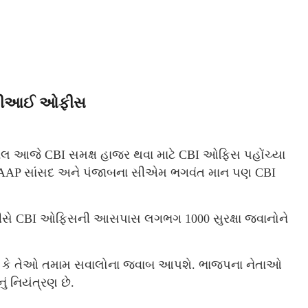
 સીબીઆઈ ઓફીસ
રીવાલ આજે CBI સમક્ષ હાજર થવા માટે CBI ઓફિસ પહોંચ્યા
ઓ, AAP સાંસદ અને પંજાબના સીએમ ભગવંત માન પણ CBI
 પોલીસે CBI ઓફિસની આસપાસ લગભગ 1000 સુરક્ષા જવાનોને
 કે તેઓ તમામ સવાલોના જવાબ આપશે. ભાજપના નેતાઓ
 નિયંત્રણ છે.