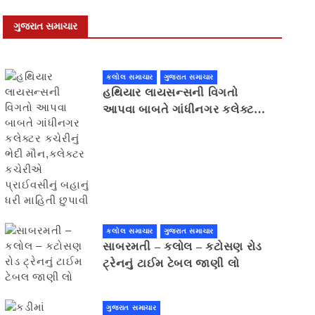
ગુજરાત સમાચાર
કલોલ સમાચાર
ગુજરાત સમાચાર
હથિયાર લાયસન્સની વિગતો
આપવા બાબતે ગાંધીનગર કલેક્ટર
કચેરીનું ભેદી મૌન,કલેક્ટર
કચેરીએ પ્રાઈવસીનું બહાનું ધરી
માહિતી છુપાવી
કલોલ સમાચાર
ગુજરાત સમાચાર
સાબરમતી – કલોલ – કટોસણ રોડ
ટ્રેનનું ટાઈમ ટેબલ જાણી લો
ગુજરાત સમાચાર