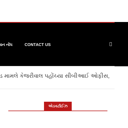
ન નોંધ
CONTACT US
ાંડ મામલે કેજરીવાલ પહોંચ્યા સીબીઆઈ ઓફીસ,
એડવર્ટાઈઝ