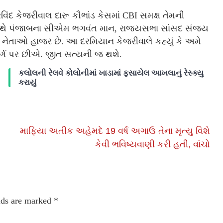
વિંદ કેજરીવાલ દારૂ કૌભાંડ કેસમાં CBI સમક્ષ તેમની
સાથે પંજાબના સીએમ ભગવંત માન, રાજ્યસભા સાંસદ સંજય
ઠ નેતાઓ હાજર છે. આ દરમિયાન કેજરીવાલે કહ્યું કે અમે
ર્ગ પર છીએ. જીત સત્યની જ થશે.
કલોલની રેલવે કોલોનીમાં ખાડામાં ફસાયેલ આખલાનું રેસ્ક્યુ
કરાયું
માફિયા અતીક અહેમદે 19 વર્ષ અગાઉ તેના મૃત્યુ વિશે
કેવી ભવિષ્યવાણી કરી હતી, વાંચો
lds are marked
*