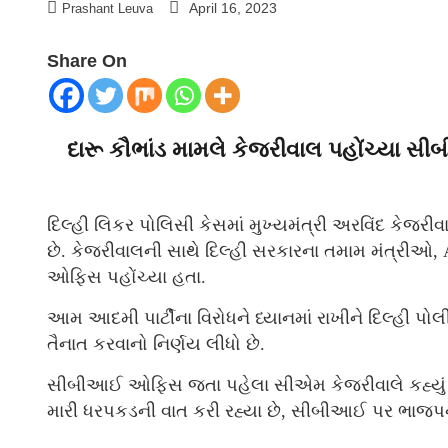
April 16, 2023
Prashant Leuva
Share On
દારૂ કૌભાંડ મામલે કેજરીવાલ પહોંચ્યા
દિલ્હી લિકર પોલિસી કેસમાં મુખ્યમંત્રી અરવિંદ કેજ
છે. કેજરીવાલની સાથે દિલ્હી સરકારના તમામ મંત્રી
ઓફિસ પહોંચ્યા હતા.
આમ આદમી પાર્ટીના વિરોધને ધ્યાનમાં રાખીને દિલ્હી
તૈનાત કરવાનો નિર્ણય લીધો છે.
સીબીઆઈ ઓફિસ જતા પહેલા સીએમ કેજરીવાલે કહ્યું
મારી ધરપકડની વાત કરી રહ્યા છે, સીબીઆઈ પર ભાજપનું