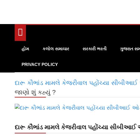
હોમ
કલોલ સમાચાર
સરકારી ભરતી
ગુજરાત સમ
PRIVACY POLICY
દારૂ કૌભાંડ મામલે કેજરીવાલ પહોંચ્યા સીબીઆઈ 
જાણો શું કહ્યું ?
દારૂ કૌભાંડ મામલે કેજરીવાલ પહોંચ્યા સીબીઆઈ ઓ