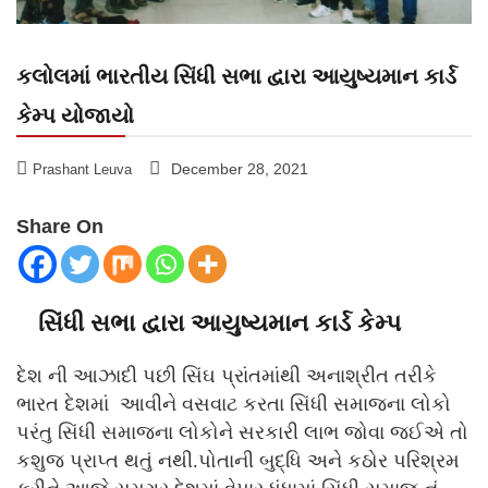
કલોલમાં ભારતીય સિંધી સભા દ્વારા આયુષ્યમાન કાર્ડ
કેમ્પ યોજાયો
December 28, 2021
Prashant Leuva
Share On
સિંધી સભા દ્વારા આયુષ્યમાન કાર્ડ કેમ્પ
દેશ ની આઝાદી પછી સિંઘ પ્રાંતમાંથી અનાશ્રીત તરીકે
ભારત દેશમાં આવીને વસવાટ કરતા સિંધી સમાજના લોકો
પરંતુ સિંધી સમાજના લોકોને સરકારી લાભ જોવા જઈએ તો
કશુજ પ્રાપ્ત થતું નથી.પોતાની બુદ્ધિ અને કઠોર પરિશ્રમ