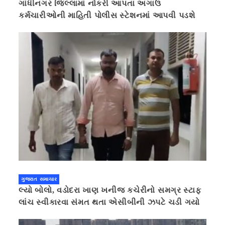
ગાંધીનગર જિલ્લામાં નોકરી આપતા અગાઉ
કર્મચારીઓની માહિતી પોલીસ સ્ટેશનમાં આપવી પડશે
ગુજરાત સમાચાર
લ્યો બોલો, વડોદરા ખાણ ખનીજ કચેરીનો સમગ્ર સ્ટાફ
લાંચ સ્વીકારવા સંમત થતા એસીબીની ઝપટે ચડી ગયો