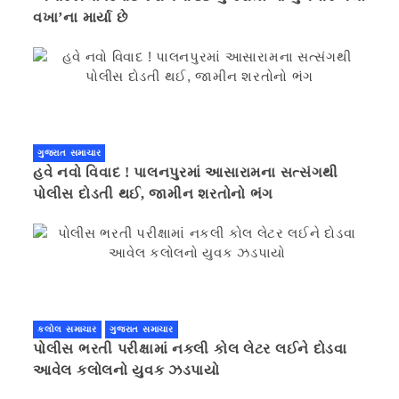
વખા’ના માર્યા છે
ગુજરાત સમાચાર
હવે નવો વિવાદ ! પાલનપુરમાં આસારામના સત્સંગથી
પોલીસ દોડતી થઈ, જામીન શરતોનો ભંગ
કલોલ સમાચાર
ગુજરાત સમાચાર
પોલીસ ભરતી પરીક્ષામાં નકલી કોલ લેટર લઈને દોડવા
આવેલ કલોલનો યુવક ઝડપાયો