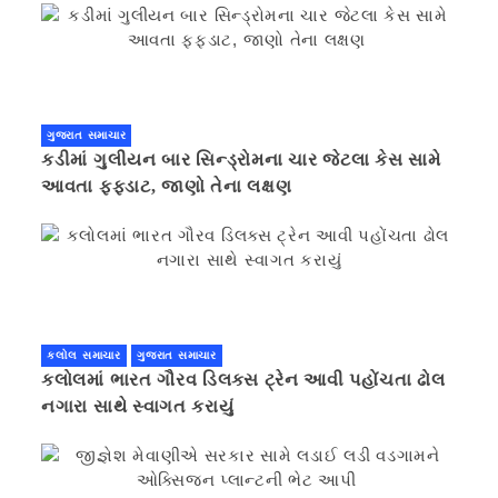
ગુજરાત સમાચાર
કડીમાં ગુલીયન બાર સિન્ડ્રોમના ચાર જેટલા કેસ સામે
આવતા ફફડાટ, જાણો તેના લક્ષણ
કલોલ સમાચાર
ગુજરાત સમાચાર
કલોલમાં ભારત ગૌરવ ડિલક્સ ટ્રેન આવી પહોંચતા ઢોલ
નગારા સાથે સ્વાગત કરાયું