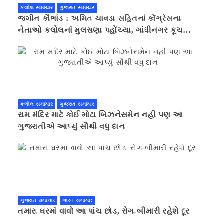
કલોલ સમાચાર
ગુજરાત સમાચાર
જમીન કૌભાંડ : અમિત ચાવડા સહિતનાં કોંગ્રેસના
નેતાઓ કલોલનાં મુલસણા પહોંચ્યા, ગાંધીનગર કૂચ
કરવાની ચિમકી
કલોલ સમાચાર
ગુજરાત સમાચાર
રામ મંદિર માટે કોઈ મોટા બિઝનેસમેન નહી પણ આ
ગુજરાતીએ આપ્યું સૌથી વધુ દાન
ગુજરાત સમાચાર
ભારત સમાચાર
તમારા ઘરમાં વાવો આ પાંચ છોડ, રોગ-બીમારી રહેશે દૂર