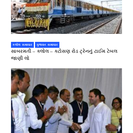
કલોલ સમાચાર
ગુજરાત સમાચાર
સાબરમતી – કલોલ – કટોસણ રોડ ટ્રેનનું ટાઈમ ટેબલ
જાણી લો