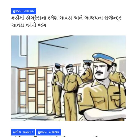
ગુજરાત સમાચાર
કડીમાં કોંગ્રેસના રમેશ ચાવડા અને ભાજપના રાજેન્દ્ર
ચાવડા વચ્ચે જંગ
કલોલ સમાચાર
ગુજરાત સમાચાર