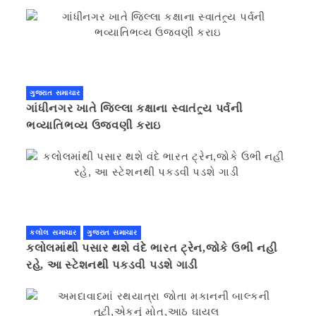
ગુજરાત સમાચાર
ગાંધીનગર ખાતે જિલ્લા કક્ષાના સ્વાતંત્ર્ય પર્વની
ભવ્યાતિભવ્ય ઉજવણી કરાઇ
કલોલ સમાચાર
ગુજરાત સમાચાર
કલોલમાંથી પસાર થશે વંદે ભારત ટ્રેન,જોકે ઉભી નહી
રહે, આ સ્ટેશનથી પકડવી પડશે ગાડી