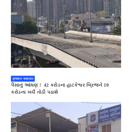
ગુજરાત સમાચાર
પૈસાનું આંધણ ! 42 કરોડના હાટકેશ્વર બ્રિજને 10
કરોડના ખર્ચે તોડી પડાશે