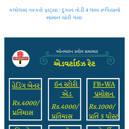
કલોલમાં તસ્કરો ફાટ્યા : દુકાન તોડી 4 લાખ રૂપિયાનો
સામાન ચોરી ગયા