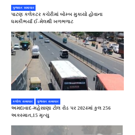
ગુજરાત સમાચાર
પાટણ કલેકટર કચેરીમાં બોમ્બ મુકાયો હોવાના
ધમકીભર્યા ઈ-મેલથી ખળભળાટ
કલોલ સમાચાર
ગુજરાત સમાચાર
અમદાવાદ-મહેસાણા ટોલ રોડ પર 2024માં કુલ 256
અકસ્માત,15 મૃત્યુ