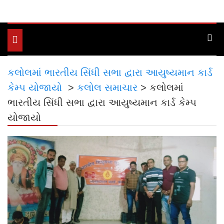
Toggle
navigation
કલોલમાં ભારતીય સિંધી સભા દ્વારા આયુષ્યમાન કાર્ડ
કેમ્પ યોજાયો
>
કલોલ સમાચાર
>
કલોલમાં
ભારતીય સિંધી સભા દ્વારા આયુષ્યમાન કાર્ડ કેમ્પ
યોજાયો