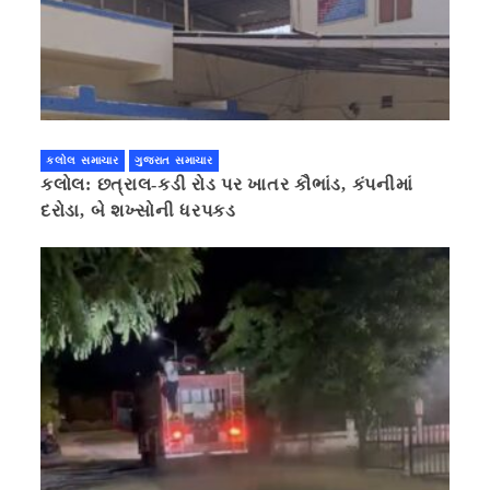
કલોલ સમાચાર
ગુજરાત સમાચાર
કલોલ: છત્રાલ-કડી રોડ પર ખાતર કૌભાંડ, કંપનીમાં
દરોડા, બે શખ્સોની ધરપકડ