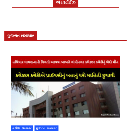
એડવર્ટાઈઝ
ગુજરાત સમાચાર
કલોલ સમાચાર
ગુજરાત સમાચાર