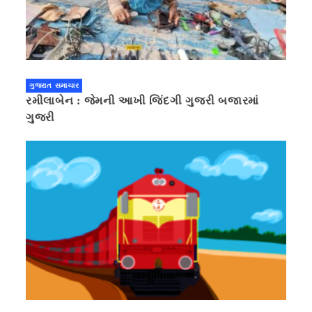
ગુજરાત સમાચાર
રમીલાબેન : જેમની આખી જિંદગી ગુજરી બજારમાં
ગુજરી