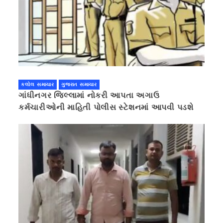
કલોલ સમાચાર
ગુજરાત સમાચાર
ગાંધીનગર જિલ્લામાં નોકરી આપતા અગાઉ
કર્મચારીઓની માહિતી પોલીસ સ્ટેશનમાં આપવી પડશે