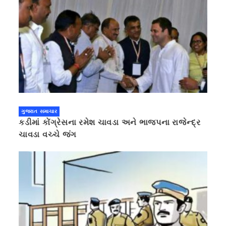
ગુજરાત સમાચાર
કડીમાં કોંગ્રેસના રમેશ ચાવડા અને ભાજપના રાજેન્દ્ર
ચાવડા વચ્ચે જંગ