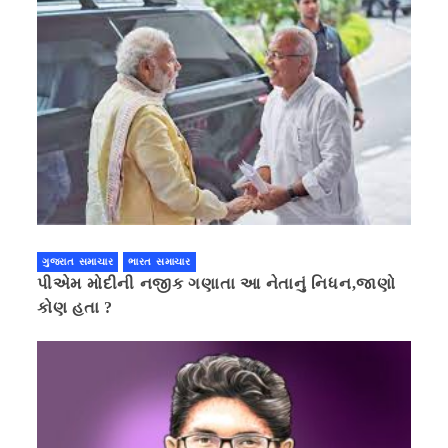
ગુજરાત સમાચાર
ભારત સમાચાર
પીએમ મોદીની નજીક ગણાતા આ નેતાનું નિધન,જાણો
કોણ હતા ?