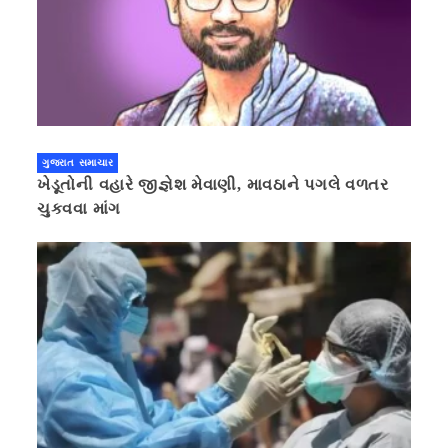
ગુજરાત સમાચાર
ખેડૂતોની વહારે જીજ્ઞેશ મેવાણી, માવઠાને પગલે વળતર
ચુકવવા માંગ