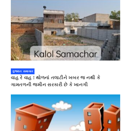
ગુજરાત સમાચાર
વાહ રે વાહ ! થોળનાં તલાટીને ખબર જ નથી કે
ગામતળની જમીન સરકારી છે કે ખાનગી