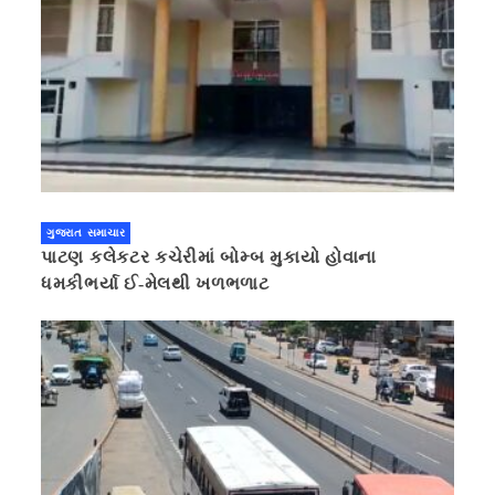
ગુજરાત સમાચાર
પાટણ કલેકટર કચેરીમાં બોમ્બ મુકાયો હોવાના
ધમકીભર્યા ઈ-મેલથી ખળભળાટ