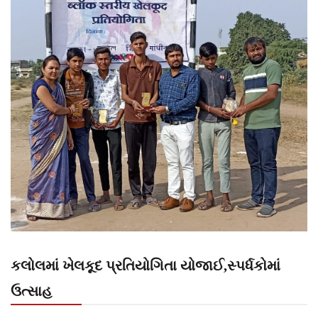
કલોલમાં ખેલકૂદ પ્રતિયોગિતા યોજાઈ,સ્પર્ધકોમાં
ઉત્સાહ