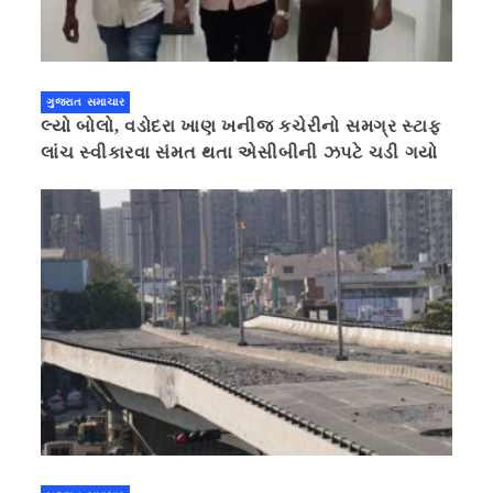
ગુજરાત સમાચાર
લ્યો બોલો, વડોદરા ખાણ ખનીજ કચેરીનો સમગ્ર સ્ટાફ
લાંચ સ્વીકારવા સંમત થતા એસીબીની ઝપટે ચડી ગયો