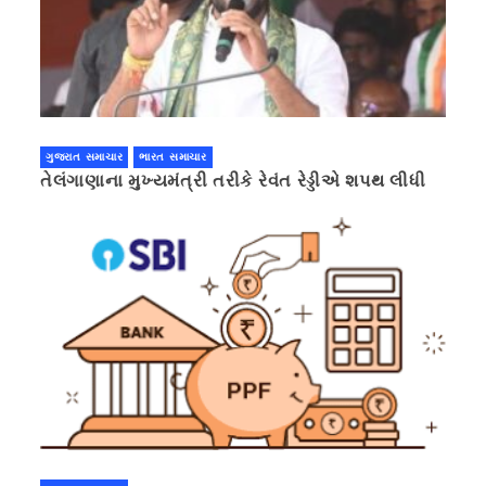
ગુજરાત સમાચાર
ભારત સમાચાર
તેલંગાણાના મુખ્યમંત્રી તરીકે રેવંત રેડ્ડીએ શપથ લીધી