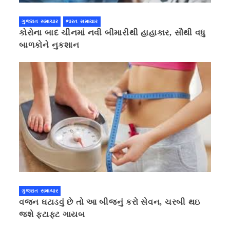
ગુજરાત સમાચાર
ભારત સમાચાર
કોરોના બાદ ચીનમાં નવી બીમારીથી હાહાકાર, સૌથી વધુ
બાળકોને નુકશાન
ગુજરાત સમાચાર
વજન ઘટાડવું છે તો આ બીજનું કરો સેવન, ચરબી થઇ
જશે ફટાફટ ગાયબ