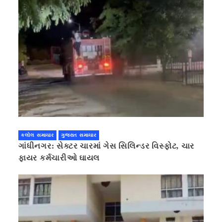
કલોલ સમાચાર
ગુજરાત સમાચાર
ગાંધીનગર: સેક્ટર ચારમાં ગેસ સિલિન્ડર વિસ્ફોટ, ચાર
ફાયર કર્મચારીઓ ઘાયલ