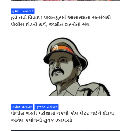
ગુજરાત સમાચાર
હવે નવો વિવાદ ! પાલનપુરમાં આસારામના સત્સંગથી
પોલીસ દોડતી થઈ, જામીન શરતોનો ભંગ
કલોલ સમાચાર
ગુજરાત સમાચાર
પોલીસ ભરતી પરીક્ષામાં નકલી કોલ લેટર લઈને દોડવા
આવેલ કલોલનો યુવક ઝડપાયો