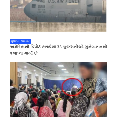
ગુજરાત સમાચાર
અમેરિકાથી ડિપોર્ટ કરાયેલા 33 ગુજરાતીઓ ગુનેગાર નથી
વખા’ના માર્યા છે