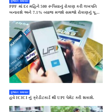
ગુજરાત સમાચાર
PPF માં દર મહિને 500 રૂપિયાનું રોકાણ કરી લખપતિ
બનાવશે અને 7.1% વ્યાજ મળશે સમજો રોકાણનું પૂરું
ગણિત .નવી દિલ્હી 41 મિનીટ પહેલા.
ગુજરાત સમાચાર
હવે ICICI નું ક્રેડીટકાર્ડ થી UPI પેમેંટ કરી શકાશે.