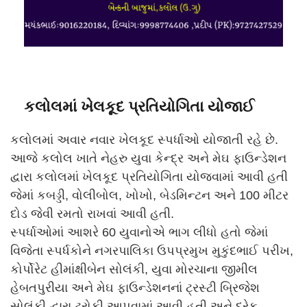
કલોલમાં ખેલકૂદ પ્રતિયોગિતા યોજાઈ
કલોલમાં અવાર નવાર ખેલકૂદ સ્પર્ધાઓ યોજાતી રહે છે.
આજે કલોલ ખાતે નેહરુ યુવા કેન્દ્ર અને મેઘ ફાઉન્ડેશન
દ્વારા કલોલમાં ખેલકૂદ પ્રતિયોગિતા યોજવામાં આવી હતી
જેમાં કબડ્ડી, વોલીબોલ, ખોખો, બેડમિન્ટન અને 100 મીટર
દોડ જેવી રમતો રાખવાં આવી હતી.
સ્પર્ધાઓમાં આશરે 60 યુવાનોએ ભાગ લીધો હતો જેમાં
વિજેતા સ્પર્ધકોને નગરપાલિકા ઉપપ્રમુખ મુકુંદભાઈ પરીખ,
કોર્પોરેટ હીમાંક્ષીબેન સોલંકી, યુવા મોરચાના જીમીલ
હેબતપુરીયા અને મેઘ ફાઉન્ડેશનનાં ટ્રસ્ટી બ્રિજેશ
સોલંકી દ્વારા ટ્રોફી આપવામાં આવી હતી અને દરેક