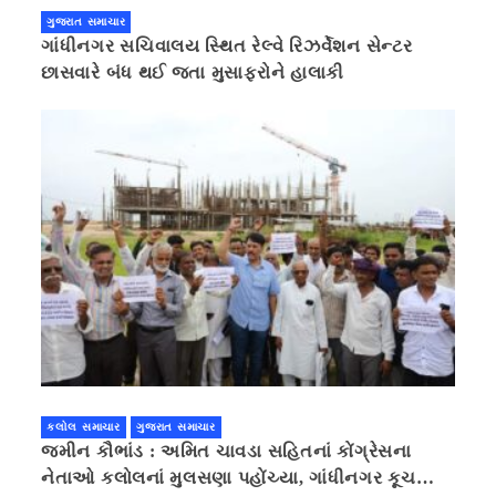
ગુજરાત સમાચાર
ગાંધીનગર સચિવાલય સ્થિત રેલ્વે રિઝર્વેશન સેન્ટર
છાસવારે બંધ થઈ જતા મુસાફરોને હાલાકી
કલોલ સમાચાર
ગુજરાત સમાચાર
જમીન કૌભાંડ : અમિત ચાવડા સહિતનાં કોંગ્રેસના
નેતાઓ કલોલનાં મુલસણા પહોંચ્યા, ગાંધીનગર કૂચ