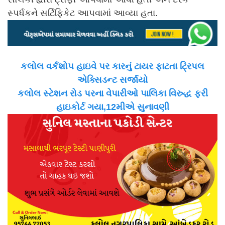
સ્પર્ધકને સર્ટિફિકેટ આપવામાં આવ્યા હતા.
કલોલ વર્કશોપ હાઇવે પર કારનું ટાયર ફાટતા ટ્રિપલ
એક્સિડન્ટ સર્જાયો
કલોલ સ્ટેશન રોડ પરના વેપારીઓ પાલિકા વિરુદ્ધ ફરી
હાઇકોર્ટ ગયા,12મીએ સુનાવણી