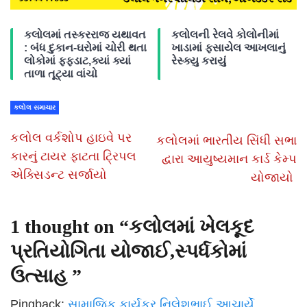
કલોલમાં તસ્કરરાજ યથાવત
કલોલની રેલવે કોલોનીમાં
: બંધ દુકાન-ઘરોમાં ચોરી થતા
ખાડામાં ફસાયેલ આખલાનું
લોકોમાં ફફડાટ,ક્યાં ક્યાં
રેસ્ક્યુ કરાયું
તાળા તૂટ્યા વાંચો
કલોલ સમાચાર
કલોલ વર્કશોપ હાઇવે પર
કલોલમાં ભારતીય સિંધી સભા
કારનું ટાયર ફાટતા ટ્રિપલ
દ્વારા આયુષ્યમાન કાર્ડ કેમ્પ
એક્સિડન્ટ સર્જાયો
યોજાયો
1 thought on “
કલોલમાં ખેલકૂદ
પ્રતિયોગિતા યોજાઈ,સ્પર્ધકોમાં
ઉત્સાહ
”
Pingback:
સામાજિક કાર્યકર નિલેશભાઈ આચાર્યે