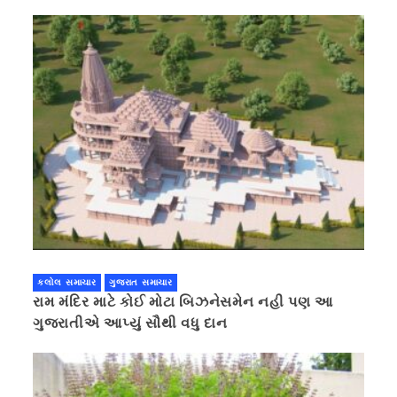
કરવાની ચિમકી
કલોલ સમાચાર
ગુજરાત સમાચાર
રામ મંદિર માટે કોઈ મોટા બિઝનેસમેન નહી પણ આ
ગુજરાતીએ આપ્યું સૌથી વધુ દાન