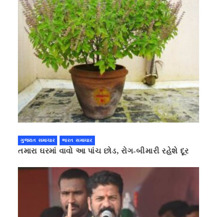
ગુજરાત સમાચાર
ભારત સમાચાર
તમારા ઘરમાં વાવો આ પાંચ છોડ, રોગ-બીમારી રહેશે દૂર