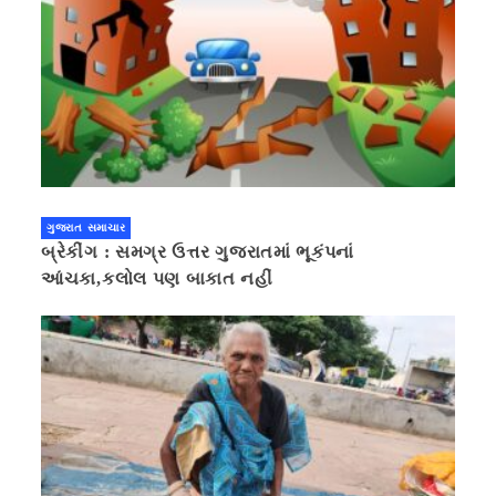
ગુજરાત સમાચાર
બ્રેકીંગ : સમગ્ર ઉત્તર ગુજરાતમાં ભૂકંપનાં
આંચકા,કલોલ પણ બાકાત નહીં