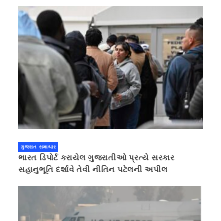
ગુજરાત સમાચાર
ભારત ડિપોર્ટ કરાયેલ ગુજરાતીઓ પ્રત્યે સરકાર
સહાનુભૂતિ દર્શાવે તેવી નીતિન પટેલની અપીલ