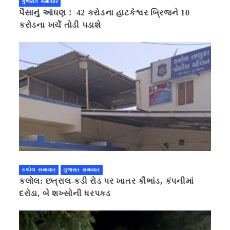
ગુજરાત સમાચાર
પૈસાનું આંધણ ! 42 કરોડના હાટકેશ્વર બ્રિજને 10
કરોડના ખર્ચે તોડી પડાશે
કલોલ સમાચાર
ગુજરાત સમાચાર
કલોલ: છત્રાલ-કડી રોડ પર ખાતર કૌભાંડ, કંપનીમાં
દરોડા, બે શખ્સોની ધરપકડ