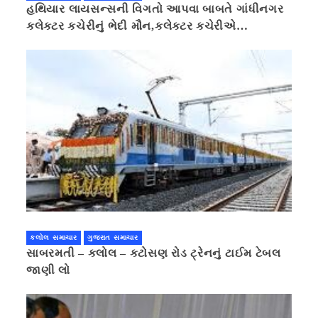
હથિયાર લાયસન્સની વિગતો આપવા બાબતે ગાંધીનગર
કલેક્ટર કચેરીનું ભેદી મૌન,કલેક્ટર કચેરીએ
પ્રાઈવસીનું બહાનું ધરી માહિતી છુપાવી
કલોલ સમાચાર
ગુજરાત સમાચાર
સાબરમતી – કલોલ – કટોસણ રોડ ટ્રેનનું ટાઈમ ટેબલ
જાણી લો