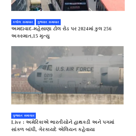
કલોલ સમાચાર
ગુજરાત સમાચાર
અમદાવાદ-મહેસાણા ટોલ રોડ પર 2024માં કુલ 256
અકસ્માત,15 મૃત્યુ
ગુજરાત સમાચાર
Live : અમેરિકાએ ભારતીયોને હાથકડી અને પગમાં
સાંકળ બાંધી, ગેરકાયદે એલિયન કહેવાયા