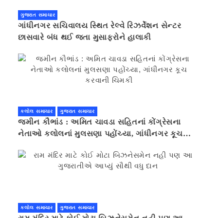
ગુજરાત સમાચાર
ગાંધીનગર સચિવાલય સ્થિત રેલ્વે રિઝર્વેશન સેન્ટર
છાસવારે બંધ થઈ જતા મુસાફરોને હાલાકી
કલોલ સમાચાર
ગુજરાત સમાચાર
જમીન કૌભાંડ : અમિત ચાવડા સહિતનાં કોંગ્રેસના
નેતાઓ કલોલનાં મુલસણા પહોંચ્યા, ગાંધીનગર કૂચ
કરવાની ચિમકી
કલોલ સમાચાર
ગુજરાત સમાચાર