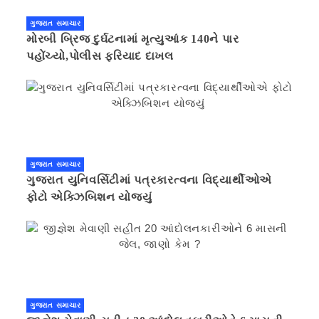
ગુજરાત સમાચાર
મોરબી બ્રિજ દુર્ઘટનામાં મૃત્યુઆંક 140ને પાર
પહોંચ્યો,પોલીસ ફરિયાદ દાખલ
ગુજરાત સમાચાર
ગુજરાત યુનિવર્સિટીમાં પત્રકારત્વના વિદ્યાર્થીઓએ
ફોટો એક્ઝિબિશન યોજ્યું
ગુજરાત સમાચાર