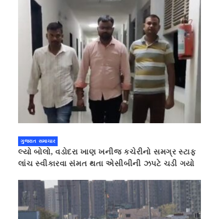
ગુજરાત સમાચાર
લ્યો બોલો, વડોદરા ખાણ ખનીજ કચેરીનો સમગ્ર સ્ટાફ
લાંચ સ્વીકારવા સંમત થતા એસીબીની ઝપટે ચડી ગયો