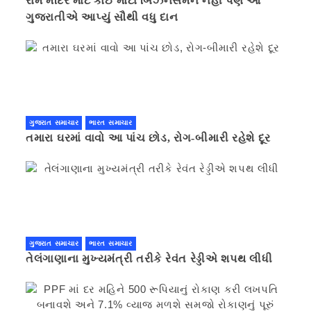
રામ મંદિર માટે કોઈ મોટા બિઝનેસમેન નહી પણ આ
ગુજરાતીએ આપ્યું સૌથી વધુ દાન
ગુજરાત સમાચાર
ભારત સમાચાર
તમારા ઘરમાં વાવો આ પાંચ છોડ, રોગ-બીમારી રહેશે દૂર
ગુજરાત સમાચાર
ભારત સમાચાર
તેલંગાણાના મુખ્યમંત્રી તરીકે રેવંત રેડ્ડીએ શપથ લીધી