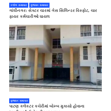
કલોલ સમાચાર
ગુજરાત સમાચાર
ગાંધીનગર: સેક્ટર ચારમાં ગેસ સિલિન્ડર વિસ્ફોટ, ચાર
ફાયર કર્મચારીઓ ઘાયલ
ગુજરાત સમાચાર
પાટણ કલેકટર કચેરીમાં બોમ્બ મુકાયો હોવાના