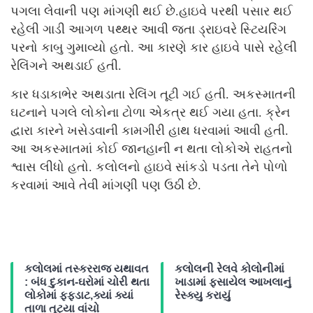
પગલા લેવાની પણ માંગણી થઈ છે.હાઇવે પરથી પસાર થઈ
રહેલી ગાડી આગળ પથ્થર આવી જતા ડ્રાઇવરે સ્ટિયરિંગ
પરનો કાબુ ગુમાવ્યો હતો. આ કારણે કાર હાઇવે પાસે રહેલી
રેલિંગને અથડાઈ હતી.
કાર ધડાકાભેર અથડાતા રેલિંગ તૂટી ગઈ હતી. અકસ્માતની
ઘટનાને પગલે લોકોના ટોળા એકત્ર થઈ ગયા હતા. ક્રેન
દ્વારા કારને ખસેડવાની કામગીરી હાથ ધરવામાં આવી હતી.
આ અકસ્માતમાં કોઈ જાનહાની ન થતા લોકોએ રાહતનો
શ્વાસ લીધો હતો. કલોલનો હાઇવે સાંકડો પડતા તેને પોળો
કરવામાં આવે તેવી માંગણી પણ ઉઠી છે.
કલોલમાં તસ્કરરાજ યથાવત
કલોલની રેલવે કોલોનીમાં
: બંધ દુકાન-ઘરોમાં ચોરી થતા
ખાડામાં ફસાયેલ આખલાનું
લોકોમાં ફફડાટ,ક્યાં ક્યાં
રેસ્ક્યુ કરાયું
તાળા તૂટ્યા વાંચો