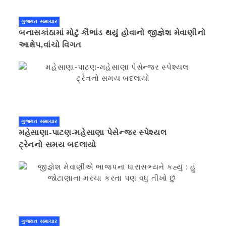
ગુજરાત સમાચાર
બનાસકાંઠામાં મોટું કૌભાંડ થયું હોવાનો જીજ્ઞેશ મેવાણીનો
આક્ષેપ,વાંચો વિગત
ગુજરાત સમાચાર
મહેસાણા-પાટણ-મહેસાણા પેસેન્જર સ્પેશ્યલ
ટ્રેનનો સમય બદલાયો
ગુજરાત સમાચાર