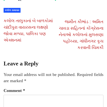
કલોલ સમાચાર
કલોલ તાલુકાનાં બે બાળકોમાં
જમીન કૌભાંડ : અમિત
ચાંદીપુરા વાયરસના લક્ષણો
ચાવડા સહિતનાં કોંગ્રેસના
જોવા મળ્યા, પાલિકા પણ
નેતાઓ કલોલનાં મુલસણા
એક્શનમાં
પહોંચ્યા, ગાંધીનગર કૂચ
કરવાની ચિમકી
Leave a Reply
Your email address will not be published.
Required fields
are marked
*
Comment
*