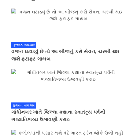
ગુજરાત સમાચાર
વજન ઘટાડવું છે તો આ બીજનું કરો સેવન, ચરબી થઇ
જશે ફટાફટ ગાયબ
ગુજરાત સમાચાર
ગાંધીનગર ખાતે જિલ્લા કક્ષાના સ્વાતંત્ર્ય પર્વની
ભવ્યાતિભવ્ય ઉજવણી કરાઇ