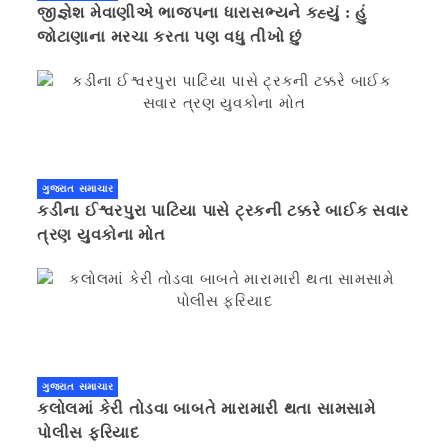
જીજ્ઞેશ મેવાણીએ ભાજપના ધારાસભ્યને કહ્યું : હું
જોટાણાના મરચા કરતા પણ વધુ તીખો છું
ગુજરાત સમાચાર
કડીના ઈશ્વરપુરા પાટિયા પાસે ટ્રકની ટક્કરે બાઈક સવાર
ત્રણ યુવકોના મોત
ગુજરાત સમાચાર
કલોલમાં કેરી તોડવા બાબતે મારામારી થતા સામસામે
પોલીસ ફરિયાદ