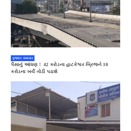
ગુજરાત સમાચાર
પૈસાનું આંધણ ! 42 કરોડના હાટકેશ્વર બ્રિજને 10
કરોડના ખર્ચે તોડી પડાશે