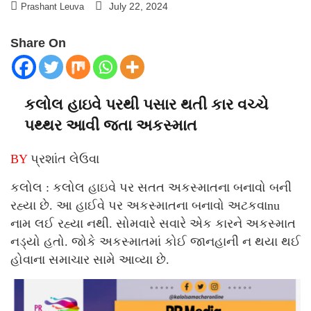
July 22, 2024
Prashant Leuva
Share On
કલોલ હાઇવે પરથી પસાર થતી કાર વચ્ચે
પથ્થર આવી જતા અકસ્માત
BY
પ્રશાંત લેઉવા
કલોલ : કલોલ હાઇવે પર સતત અકસ્માતના બનાવો બની
રહ્યા છે. આ હાઈવે પર અકસ્માતના બનાવો અટકવાnu
નામ લઈ રહ્યા નથી. સોમવારે સવારે એક કારને અકસ્માત
નડ્યો હતો. જોકે અકસ્માતમાં કોઈ જાનહાની ન થયા થઈ
હોવાના સમાચાર સામે આવ્યા છે.