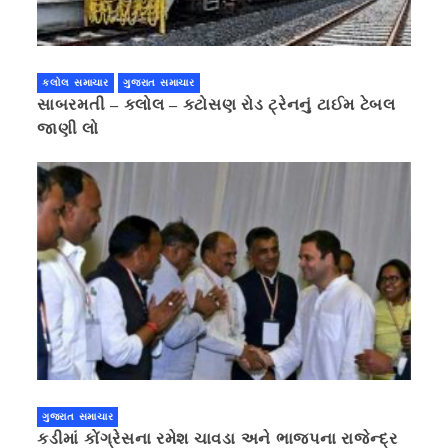
કલોલ સમાચાર
ગુજરાત સમાચાર
સાબરમતી – કલોલ – કટોસણ રોડ ટ્રેનનું ટાઈમ ટેબલ
જાણી લો
ગુજરાત સમાચાર
કડીમાં કોંગ્રેસના રમેશ ચાવડા અને ભાજપના રાજેન્દ્ર