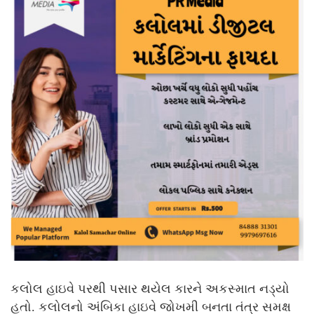
કલોલ હાઇવે પરથી પસાર થયેલ કારને અકસ્માત નડ્યો
હતો. કલોલનો અંબિકા હાઇવે જોખમી બનતા તંત્ર સમક્ષ