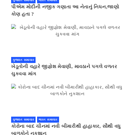
ગુજરાત સમાચાર
ભારત સમાચાર
પીએમ મોદીની નજીક ગણાતા આ નેતાનું નિધન,જાણો
કોણ હતા ?
ગુજરાત સમાચાર
ખેડૂતોની વહારે જીજ્ઞેશ મેવાણી, માવઠાને પગલે વળતર
ચુકવવા માંગ
ગુજરાત સમાચાર
ભારત સમાચાર
કોરોના બાદ ચીનમાં નવી બીમારીથી હાહાકાર, સૌથી વધુ
બાળકોને નુકશાન