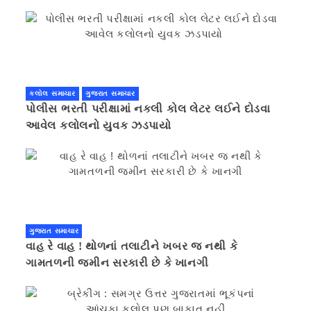
કલોલ સમાચાર
ગુજરાત સમાચાર
પોલીસ ભરતી પરીક્ષામાં નકલી કોલ લેટર લઈને દોડવા
આવેલ કલોલનો યુવક ઝડપાયો
ગુજરાત સમાચાર
વાહ રે વાહ ! થોળનાં તલાટીને ખબર જ નથી કે
ગામતળની જમીન સરકારી છે કે ખાનગી