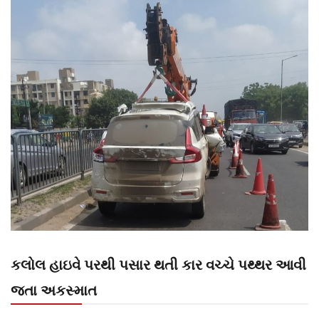
કલોલ હાઇવે પરથી પસાર થતી કાર વચ્ચે પથ્થર આવી
જતા અકસ્માત