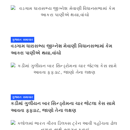
ગુજરાત સમાચાર
વડગામ ધારાસભ્ય જીગ્નેશ મેવાણી વિધાનસભામાં કેમ
આકરા પાણીએ થયા,વાંચો
ગુજરાત સમાચાર
કડીમાં ગુલીયન બાર સિન્ડ્રોમના ચાર જેટલા કેસ સામે
આવતા ફફડાટ, જાણો તેના લક્ષણ