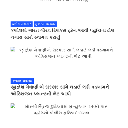
કલોલ સમાચાર
ગુજરાત સમાચાર
કલોલમાં ભારત ગૌરવ ડિલક્સ ટ્રેન આવી પહોંચતા ઢોલ
નગારા સાથે સ્વાગત કરાયું
ગુજરાત સમાચાર
જીજ્ઞેશ મેવાણીએ સરકાર સામે લડાઈ લડી વડગામને
ઓક્સિજન પ્લાન્ટની ભેટ આપી