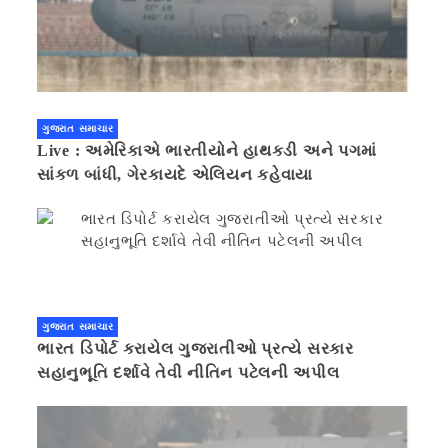
ગુજરાત સમાચાર
Live : અમેરિકાએ ભારતીયોને હાથકડી અને પગમાં
સાંકળ બાંધી, ગેરકાયદે એલિયન કહેવાયા
ગુજરાત સમાચાર
ભારત ડિપોર્ટ કરાયેલ ગુજરાતીઓ પ્રત્યે સરકાર
સહાનુભૂતિ દર્શાવે તેવી નીતિન પટેલની અપીલ