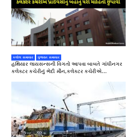
કલોલ સમાચાર
ગુજરાત સમાચાર
હથિયાર લાયસન્સની વિગતો આપવા બાબતે ગાંધીનગર
કલેક્ટર કચેરીનું ભેદી મૌન,કલેક્ટર કચેરીએ
પ્રાઈવસીનું બહાનું ધરી માહિતી છુપાવી