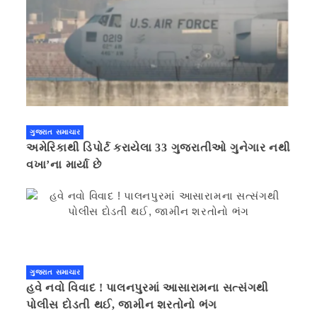
ગુજરાત સમાચાર
અમેરિકાથી ડિપોર્ટ કરાયેલા 33 ગુજરાતીઓ ગુનેગાર નથી
વખા’ના માર્યા છે
ગુજરાત સમાચાર
હવે નવો વિવાદ ! પાલનપુરમાં આસારામના સત્સંગથી
પોલીસ દોડતી થઈ, જામીન શરતોનો ભંગ