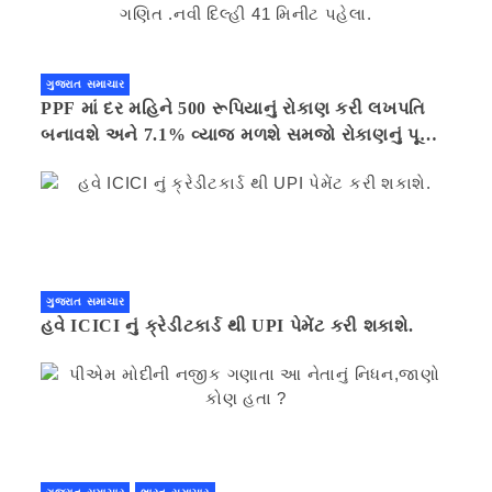
ગુજરાત સમાચાર
PPF માં દર મહિને 500 રૂપિયાનું રોકાણ કરી લખપતિ
બનાવશે અને 7.1% વ્યાજ મળશે સમજો રોકાણનું પૂરું
ગણિત .નવી દિલ્હી 41 મિનીટ પહેલા.
ગુજરાત સમાચાર
હવે ICICI નું ક્રેડીટકાર્ડ થી UPI પેમેંટ કરી શકાશે.