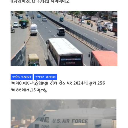
ધમકીભર્યા ઈ-મેલથી ખળભળાટ
કલોલ સમાચાર
ગુજરાત સમાચાર
અમદાવાદ-મહેસાણા ટોલ રોડ પર 2024માં કુલ 256
અકસ્માત,15 મૃત્યુ