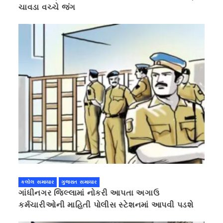
ચાવડા વચ્ચે જંગ
કલોલ સમાચાર
ગુજરાત સમાચાર
ગાંધીનગર જિલ્લામાં નોકરી આપતા અગાઉ
કર્મચારીઓની માહિતી પોલીસ સ્ટેશનમાં આપવી પડશે