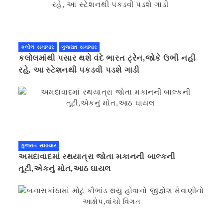
કલોલ સમાચાર
ગુજરાત સમાચાર
કલોલમાંથી પસાર થશે વંદે ભારત ટ્રેન,જોકે ઉભી નહી
રહે, આ સ્ટેશનથી પકડવી પડશે ગાડી
ગુજરાત સમાચાર
અમદાવાદમાં રથયાત્રા જોતા મકાનની બાલ્કની
તૂટી,એકનું મોત,આઠ ઘાયલ