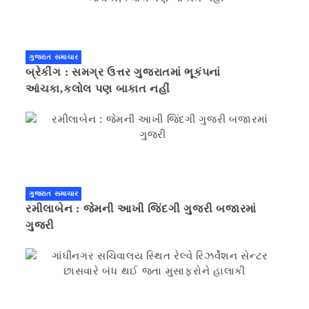
ગુજરાત સમાચાર
બ્રેકીંગ : સમગ્ર ઉત્તર ગુજરાતમાં ભૂકંપનાં
આંચકા,કલોલ પણ બાકાત નહીં
ગુજરાત સમાચાર
રમીલાબેન : જેમની આખી જિંદગી ગુજરી બજારમાં
ગુજરી