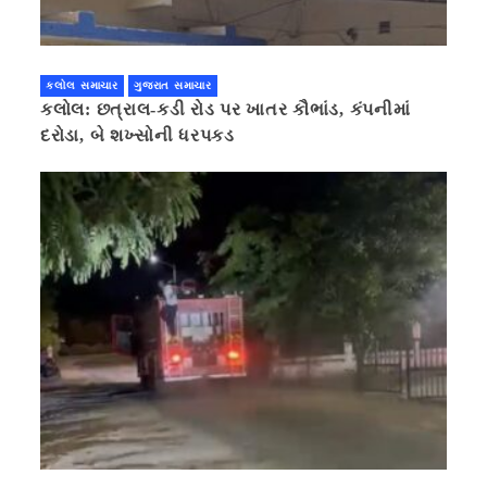
કલોલ સમાચાર
ગુજરાત સમાચાર
કલોલ: છત્રાલ-કડી રોડ પર ખાતર કૌભાંડ, કંપનીમાં
દરોડા, બે શખ્સોની ધરપકડ