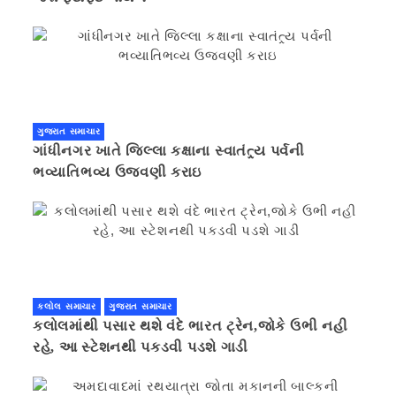
ગુજરાત સમાચાર
ગાંધીનગર ખાતે જિલ્લા કક્ષાના સ્વાતંત્ર્ય પર્વની
ભવ્યાતિભવ્ય ઉજવણી કરાઇ
કલોલ સમાચાર
ગુજરાત સમાચાર
કલોલમાંથી પસાર થશે વંદે ભારત ટ્રેન,જોકે ઉભી નહી
રહે, આ સ્ટેશનથી પકડવી પડશે ગાડી