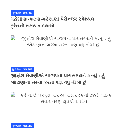
ગુજરાત સમાચાર
મહેસાણા-પાટણ-મહેસાણા પેસેન્જર સ્પેશ્યલ
ટ્રેનનો સમય બદલાયો
ગુજરાત સમાચાર
જીજ્ઞેશ મેવાણીએ ભાજપના ધારાસભ્યને કહ્યું : હું
જોટાણાના મરચા કરતા પણ વધુ તીખો છું
ગુજરાત સમાચાર