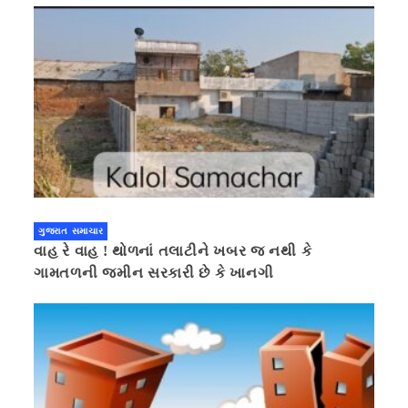
ગુજરાત સમાચાર
વાહ રે વાહ ! થોળનાં તલાટીને ખબર જ નથી કે
ગામતળની જમીન સરકારી છે કે ખાનગી