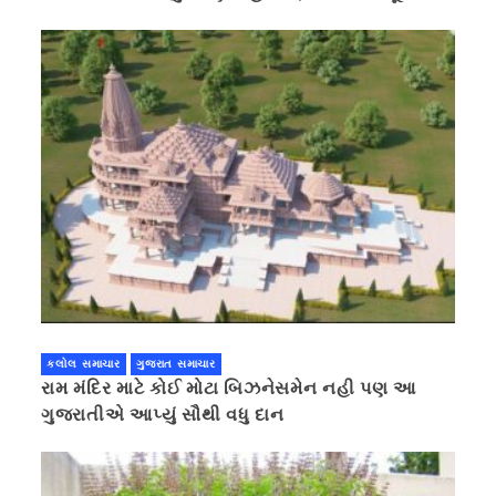
કરવાની ચિમકી
કલોલ સમાચાર
ગુજરાત સમાચાર
રામ મંદિર માટે કોઈ મોટા બિઝનેસમેન નહી પણ આ
ગુજરાતીએ આપ્યું સૌથી વધુ દાન