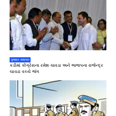
ગુજરાત સમાચાર
કડીમાં કોંગ્રેસના રમેશ ચાવડા અને ભાજપના રાજેન્દ્ર
ચાવડા વચ્ચે જંગ