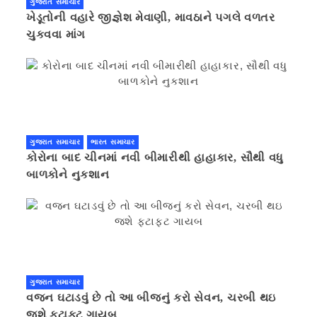
ગુજરાત સમાચાર
ખેડૂતોની વહારે જીજ્ઞેશ મેવાણી, માવઠાને પગલે વળતર
ચુકવવા માંગ
ગુજરાત સમાચાર
ભારત સમાચાર
કોરોના બાદ ચીનમાં નવી બીમારીથી હાહાકાર, સૌથી વધુ
બાળકોને નુકશાન
ગુજરાત સમાચાર
વજન ઘટાડવું છે તો આ બીજનું કરો સેવન, ચરબી થઇ
જશે ફટાફટ ગાયબ