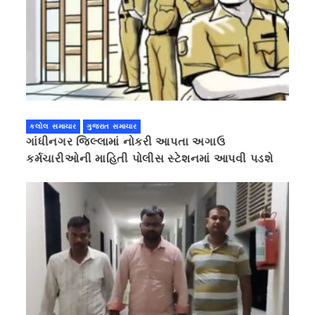
કલોલ સમાચાર
ગુજરાત સમાચાર
ગાંધીનગર જિલ્લામાં નોકરી આપતા અગાઉ
કર્મચારીઓની માહિતી પોલીસ સ્ટેશનમાં આપવી પડશે