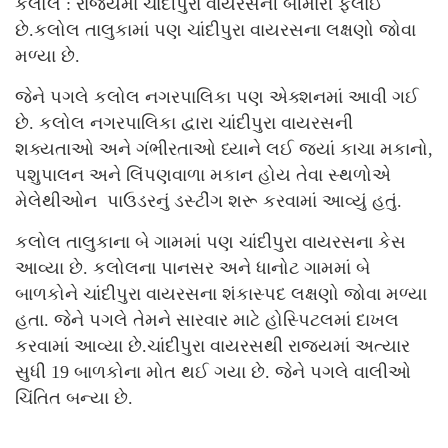
કલોલ : રાજ્યમાં ચાંદીપુરા વાયરસની બીમારી ફેલાઈ
છે.કલોલ તાલુકામાં પણ ચાંદીપુરા વાયરસના લક્ષણો જોવા
મળ્યા છે.
જેને પગલે કલોલ નગરપાલિકા પણ એક્શનમાં આવી ગઈ
છે. કલોલ નગરપાલિકા દ્વારા ચાંદીપુરા વાયરસની
શક્યતાઓ અને ગંભીરતાઓ ધ્યાને લઈ જ્યાં કાચા મકાનો,
પશુપાલન અને લિંપણવાળા મકાન હોય તેવા સ્થળોએ
મેલેથીઓન પાઉડરનું ડસ્ટીંગ શરૂ કરવામાં આવ્યું હતું.
કલોલ તાલુકાના બે ગામમાં પણ ચાંદીપુરા વાયરસના કેસ
આવ્યા છે. કલોલના પાનસર અને ધાનોટ ગામમાં બે
બાળકોને ચાંદીપુરા વાયરસના શંકાસ્પદ લક્ષણો જોવા મળ્યા
હતા. જેને પગલે તેમને સારવાર માટે હોસ્પિટલમાં દાખલ
કરવામાં આવ્યા છે.ચાંદીપુરા વાયરસથી રાજ્યમાં અત્યાર
સુધી 19 બાળકોના મોત થઈ ગયા છે. જેને પગલે વાલીઓ
ચિંતિત બન્યા છે.