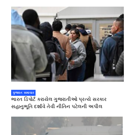
ગુજરાત સમાચાર
ભારત ડિપોર્ટ કરાયેલ ગુજરાતીઓ પ્રત્યે સરકાર
સહાનુભૂતિ દર્શાવે તેવી નીતિન પટેલની અપીલ