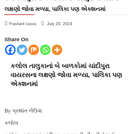
લક્ષણો જોવા મળ્યા, પાલિકા પણ એક્શનમાં
July 20, 2024
Prashant Leuva
Share On
કલોલ તાલુકાનાં બે બાળકોમાં ચાંદીપુરા
વાયરસના લક્ષણો જોવા મળ્યા, પાલિકા પણ
એક્શનમાં
By પ્રશાંત લેઉવા
કલોલ