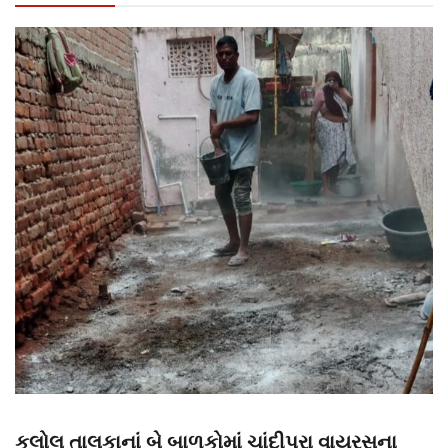
કલોલ તાલુકાનાં બે બાળકોમાં ચાંદીપુરા વાયરસના