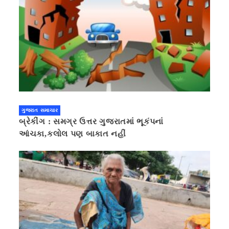
ગુજરાત સમાચાર
બ્રેકીંગ : સમગ્ર ઉત્તર ગુજરાતમાં ભૂકંપનાં
આંચકા,કલોલ પણ બાકાત નહીં