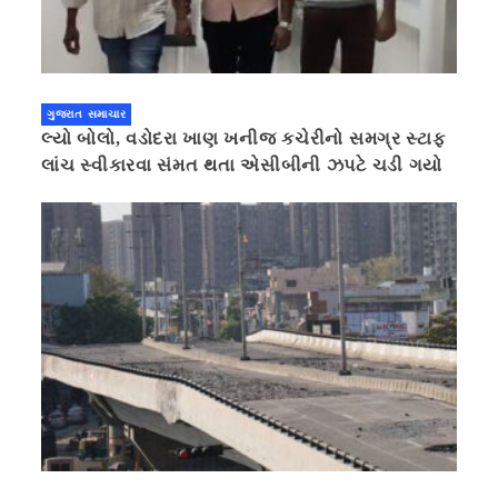
ગુજરાત સમાચાર
લ્યો બોલો, વડોદરા ખાણ ખનીજ કચેરીનો સમગ્ર સ્ટાફ
લાંચ સ્વીકારવા સંમત થતા એસીબીની ઝપટે ચડી ગયો