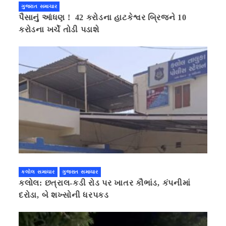
ગુજરાત સમાચાર
પૈસાનું આંધણ ! 42 કરોડના હાટકેશ્વર બ્રિજને 10
કરોડના ખર્ચે તોડી પડાશે
કલોલ સમાચાર
ગુજરાત સમાચાર
કલોલ: છત્રાલ-કડી રોડ પર ખાતર કૌભાંડ, કંપનીમાં
દરોડા, બે શખ્સોની ધરપકડ