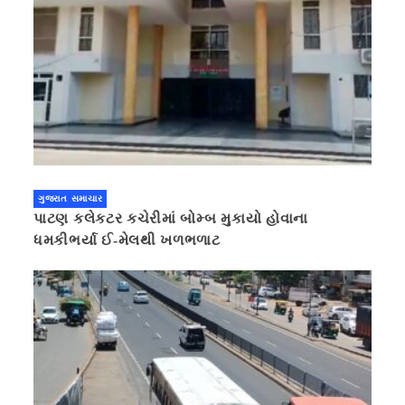
ગુજરાત સમાચાર
પાટણ કલેકટર કચેરીમાં બોમ્બ મુકાયો હોવાના
ધમકીભર્યા ઈ-મેલથી ખળભળાટ