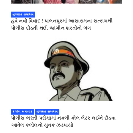
ગુજરાત સમાચાર
હવે નવો વિવાદ ! પાલનપુરમાં આસારામના સત્સંગથી
પોલીસ દોડતી થઈ, જામીન શરતોનો ભંગ
કલોલ સમાચાર
ગુજરાત સમાચાર
પોલીસ ભરતી પરીક્ષામાં નકલી કોલ લેટર લઈને દોડવા
આવેલ કલોલનો યુવક ઝડપાયો