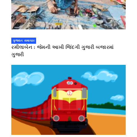
ગુજરાત સમાચાર
રમીલાબેન : જેમની આખી જિંદગી ગુજરી બજારમાં
ગુજરી