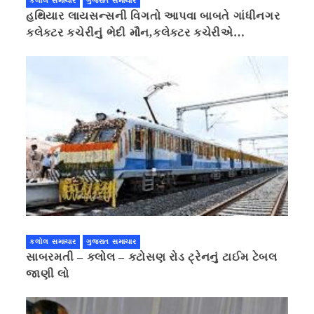
કલોલ સમાચાર
ગુજરાત સમાચાર
હથિયાર લાયસન્સની વિગતો આપવા બાબતે ગાંધીનગર
કલેક્ટર કચેરીનું ભેદી મૌન,કલેક્ટર કચેરીએ
પ્રાઈવસીનું બહાનું ધરી માહિતી છુપાવી
કલોલ સમાચાર
ગુજરાત સમાચાર
સાબરમતી – કલોલ – કટોસણ રોડ ટ્રેનનું ટાઈમ ટેબલ
જાણી લો