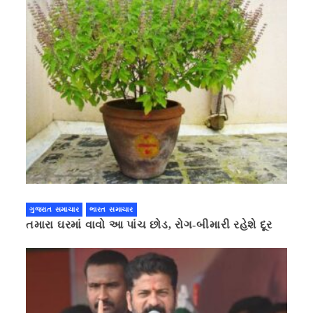
ગુજરાત સમાચાર
ભારત સમાચાર
તમારા ઘરમાં વાવો આ પાંચ છોડ, રોગ-બીમારી રહેશે દૂર