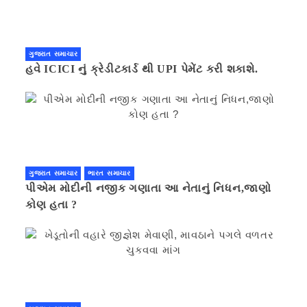
ગુજરાત સમાચાર
હવે ICICI નું ક્રેડીટકાર્ડ થી UPI પેમેંટ કરી શકાશે.
ગુજરાત સમાચાર
ભારત સમાચાર
પીએમ મોદીની નજીક ગણાતા આ નેતાનું નિધન,જાણો
કોણ હતા ?