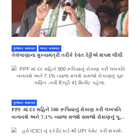
ગુજરાત સમાચાર
ભારત સમાચાર
તેલંગાણાના મુખ્યમંત્રી તરીકે રેવંત રેડ્ડીએ શપથ લીધી
ગુજરાત સમાચાર
PPF માં દર મહિને 500 રૂપિયાનું રોકાણ કરી લખપતિ
બનાવશે અને 7.1% વ્યાજ મળશે સમજો રોકાણનું પૂરું
ગણિત .નવી દિલ્હી 41 મિનીટ પહેલા.