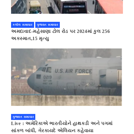
કલોલ સમાચાર
ગુજરાત સમાચાર
અમદાવાદ-મહેસાણા ટોલ રોડ પર 2024માં કુલ 256
અકસ્માત,15 મૃત્યુ
ગુજરાત સમાચાર
Live : અમેરિકાએ ભારતીયોને હાથકડી અને પગમાં
સાંકળ બાંધી, ગેરકાયદે એલિયન કહેવાયા