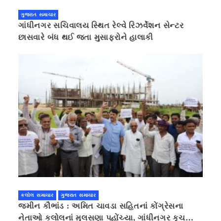
ગુજરાત સમાચાર
ગાંધીનગર સચિવાલય સ્થિત રેલ્વે રિઝર્વેશન સેન્ટર
છાસવારે બંધ થઈ જતા મુસાફરોને હાલાકી
કલોલ સમાચાર
ગુજરાત સમાચાર
જમીન કૌભાંડ : અમિત ચાવડા સહિતનાં કોંગ્રેસના
નેતાઓ કલોલનાં મુલસણા પહોંચ્યા, ગાંધીનગર કૂચ