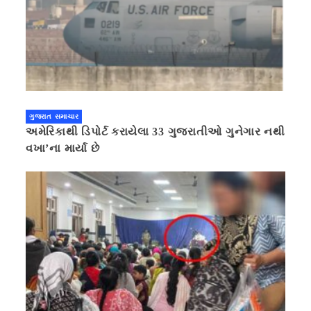
ગુજરાત સમાચાર
અમેરિકાથી ડિપોર્ટ કરાયેલા 33 ગુજરાતીઓ ગુનેગાર નથી
વખા’ના માર્યા છે