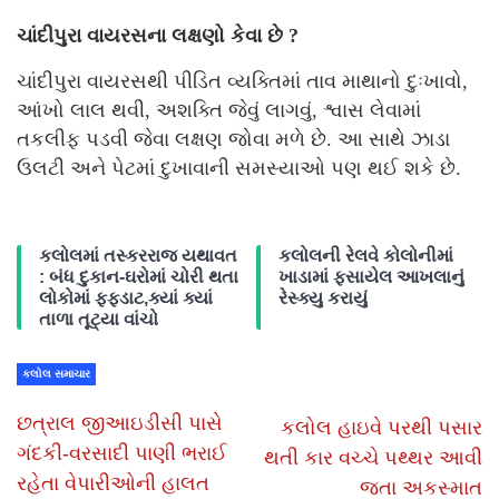
ચાંદીપુરા વાયરસના લક્ષણો કેવા છે ?
ચાંદીપુરા વાયરસથી પીડિત વ્યક્તિમાં તાવ માથાનો દુઃખાવો,
આંખો લાલ થવી, અશક્તિ જેવું લાગવું, શ્વાસ લેવામાં
તકલીફ પડવી જેવા લક્ષણ જોવા મળે છે. આ સાથે ઝાડા
ઉલટી અને પેટમાં દુખાવાની સમસ્યાઓ પણ થઈ શકે છે.
કલોલમાં તસ્કરરાજ યથાવત
કલોલની રેલવે કોલોનીમાં
: બંધ દુકાન-ઘરોમાં ચોરી થતા
ખાડામાં ફસાયેલ આખલાનું
લોકોમાં ફફડાટ,ક્યાં ક્યાં
રેસ્ક્યુ કરાયું
તાળા તૂટ્યા વાંચો
કલોલ સમાચાર
છત્રાલ જીઆઇડીસી પાસે
કલોલ હાઇવે પરથી પસાર
ગંદકી-વરસાદી પાણી ભરાઈ
થતી કાર વચ્ચે પથ્થર આવી
રહેતા વેપારીઓની હાલત
જતા અકસ્માત