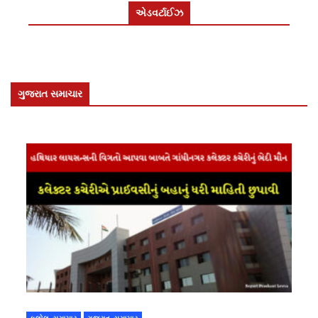
એડવર્ટાઈઝ
ગુજરાત સમાચાર