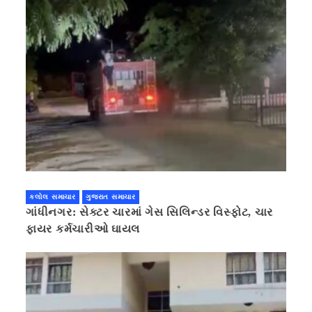
કલોલ સમાચાર
ગુજરાત સમાચાર
ગાંધીનગર: સેક્ટર ચારમાં ગેસ સિલિન્ડર વિસ્ફોટ, ચાર
ફાયર કર્મચારીઓ ઘાયલ