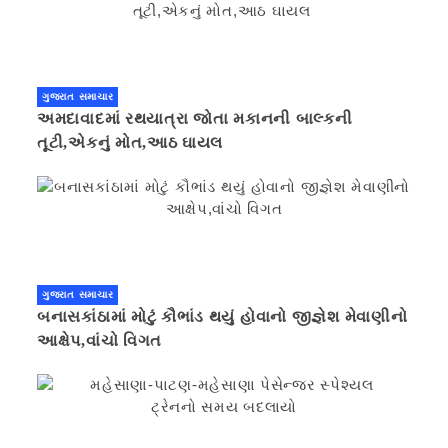
ગુજરાત સમાચાર
અમદાવાદમાં રથયાત્રા જોતા મકાનની બાલ્કની
તૂટી,એકનું મોત,આઠ ઘાયલ
ગુજરાત સમાચાર
બનાસકાંઠામાં મોટું કૌભાંડ થયું હોવાનો જીજ્ઞેશ મેવાણીનો
આક્ષેપ,વાંચો વિગત