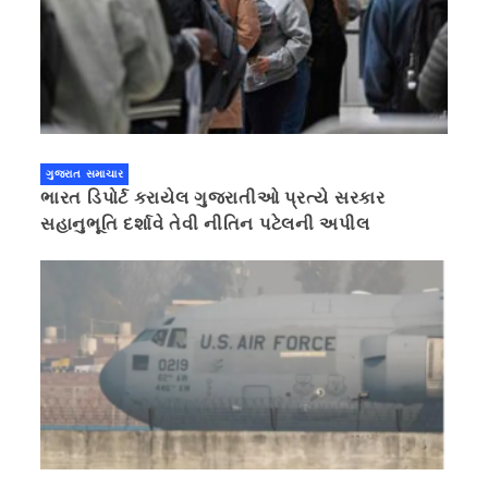
ગુજરાત સમાચાર
ભારત ડિપોર્ટ કરાયેલ ગુજરાતીઓ પ્રત્યે સરકાર
સહાનુભૂતિ દર્શાવે તેવી નીતિન પટેલની અપીલ