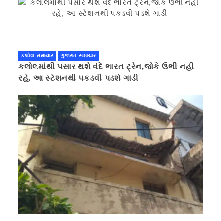
કલોલ સમાચાર
ગુજરાત સમાચાર
કલોલમાંથી પસાર થશે વંદે ભારત ટ્રેન,જોકે ઉભી નહી
રહે, આ સ્ટેશનથી પકડવી પડશે ગાડી