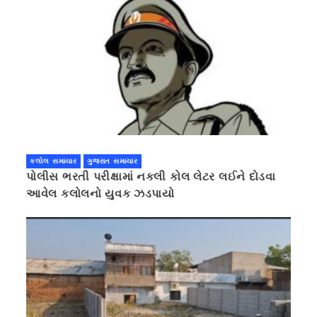
કલોલ સમાચાર
ગુજરાત સમાચાર
પોલીસ ભરતી પરીક્ષામાં નકલી કોલ લેટર લઈને દોડવા
આવેલ કલોલનો યુવક ઝડપાયો