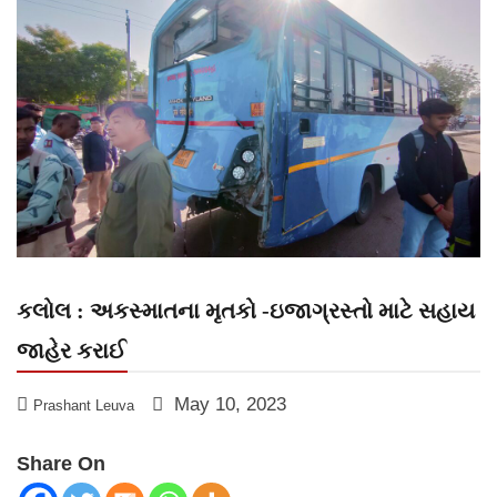
કલોલ : અકસ્માતના મૃતકો -ઇજાગ્રસ્તો માટે સહાય
જાહેર કરાઈ
May 10, 2023
Prashant Leuva
Share On