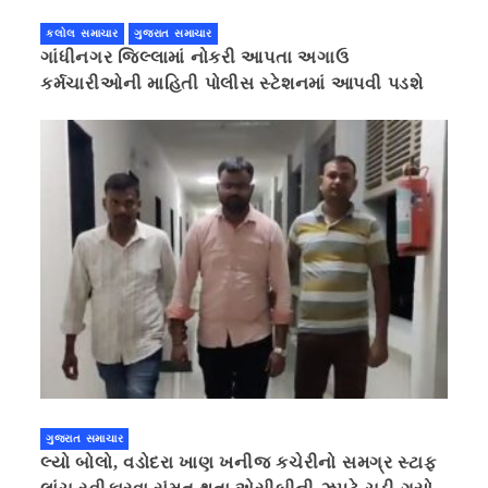
કલોલ સમાચાર
ગુજરાત સમાચાર
ગાંધીનગર જિલ્લામાં નોકરી આપતા અગાઉ
કર્મચારીઓની માહિતી પોલીસ સ્ટેશનમાં આપવી પડશે
ગુજરાત સમાચાર
લ્યો બોલો, વડોદરા ખાણ ખનીજ કચેરીનો સમગ્ર સ્ટાફ