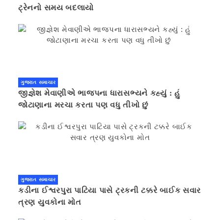
ટ્રેનનો સમય બદલાયો
ગુજરાત સમાચાર
જીજ્ઞેશ મેવાણીએ ભાજપના ધારાસભ્યને કહ્યું : હું
જોટાણાના મરચા કરતા પણ વધુ તીખો છું
ગુજરાત સમાચાર
કડીના ઈશ્વરપુરા પાટિયા પાસે ટ્રકની ટક્કરે બાઈક સવાર
ત્રણ યુવકોના મોત