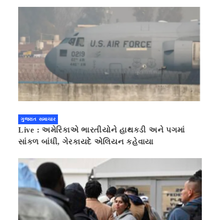
ગુજરાત સમાચાર
Live : અમેરિકાએ ભારતીયોને હાથકડી અને પગમાં
સાંકળ બાંધી, ગેરકાયદે એલિયન કહેવાયા