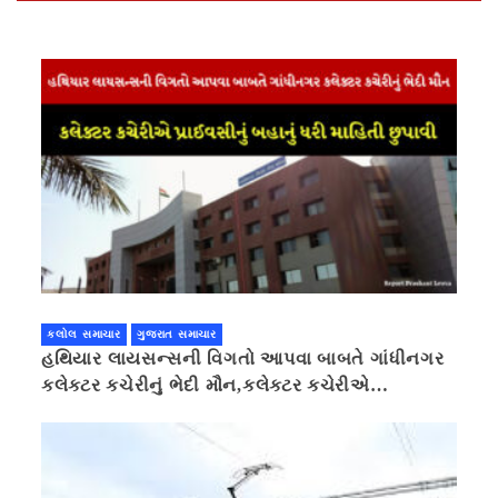
કલોલ સમાચાર
ગુજરાત સમાચાર
હથિયાર લાયસન્સની વિગતો આપવા બાબતે ગાંધીનગર
કલેક્ટર કચેરીનું ભેદી મૌન,કલેક્ટર કચેરીએ
પ્રાઈવસીનું બહાનું ધરી માહિતી છુપાવી