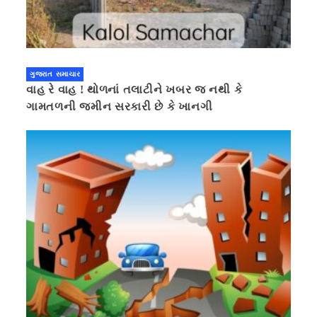
ગુજરાત સમાચાર
વાહ રે વાહ ! થોળનાં તલાટીને ખબર જ નથી કે
ગામતળની જમીન સરકારી છે કે ખાનગી