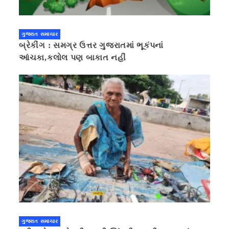
ગુજરાત સમાચાર
બ્રેકીંગ : સમગ્ર ઉત્તર ગુજરાતમાં ભૂકંપનાં
આંચકા,કલોલ પણ બાકાત નહીં
ગુજરાત સમાચાર