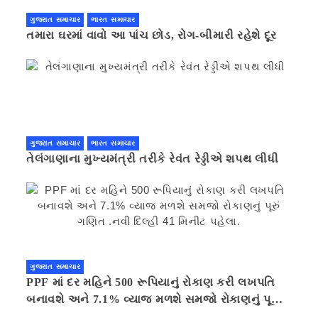
ગુજરાત સમાચાર
ભારત સમાચાર
તમારા ઘરમાં વાવો આ પાંચ છોડ, રોગ-બીમારી રહેશે દૂર
ગુજરાત સમાચાર
ભારત સમાચાર
તેલંગાણાના મુખ્યમંત્રી તરીકે રેવંત રેડ્ડીએ શપથ લીધી
ગુજરાત સમાચાર
PPF માં દર મહિને 500 રૂપિયાનું રોકાણ કરી લખપતિ
બનાવશે અને 7.1% વ્યાજ મળશે સમજો રોકાણનું પૂરું
ગણિત .નવી દિલ્હી 41 મિનીટ પહેલા.