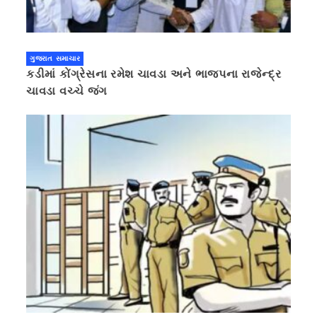
ગુજરાત સમાચાર
કડીમાં કોંગ્રેસના રમેશ ચાવડા અને ભાજપના રાજેન્દ્ર
ચાવડા વચ્ચે જંગ