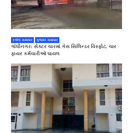
કલોલ સમાચાર
ગુજરાત સમાચાર
ગાંધીનગર: સેક્ટર ચારમાં ગેસ સિલિન્ડર વિસ્ફોટ, ચાર
ફાયર કર્મચારીઓ ઘાયલ