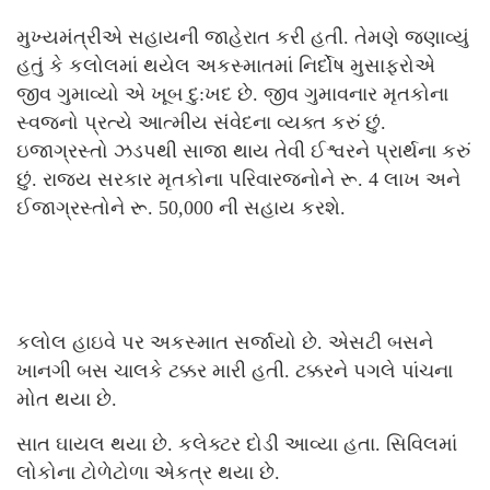
મુખ્યમંત્રીએ સહાયની જાહેરાત કરી હતી. તેમણે જણાવ્યું
હતું કે કલોલમાં થયેલ અકસ્માતમાં નિર્દોષ મુસાફરોએ
જીવ ગુમાવ્યો એ ખૂબ દુ:ખદ છે. જીવ ગુમાવનાર મૃતકોના
સ્વજનો પ્રત્યે આત્મીય સંવેદના વ્યક્ત કરું છું.
ઇજાગ્રસ્તો ઝડપથી સાજા થાય તેવી ઈશ્વરને પ્રાર્થના કરું
છું. રાજ્ય સરકાર મૃતકોના પરિવારજનોને રૂ. 4 લાખ અને
ઈજાગ્રસ્તોને રૂ. 50,000 ની સહાય કરશે.
કલોલ હાઇવે પર અકસ્માત સર્જાયો છે. એસટી બસને
ખાનગી બસ ચાલકે ટક્કર મારી હતી. ટક્કરને પગલે પાંચના
મોત થયા છે.
સાત ઘાયલ થયા છે. કલેક્ટર દોડી આવ્યા હતા. સિવિલમાં
લોકોના ટોળેટોળા એકત્ર થયા છે.