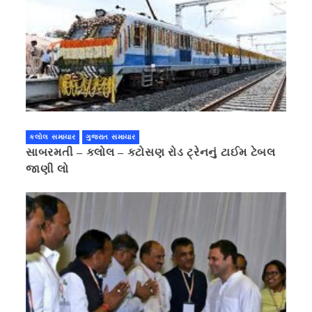
કલોલ સમાચાર
ગુજરાત સમાચાર
સાબરમતી – કલોલ – કટોસણ રોડ ટ્રેનનું ટાઈમ ટેબલ
જાણી લો