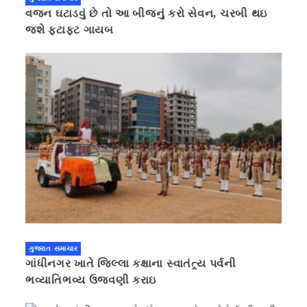
વજન ઘટાડવું છે તો આ બીજનું કરો સેવન, ચરબી થઇ
જશે ફટાફટ ગાયબ
ગુજરાત સમાચાર
ગાંધીનગર ખાતે જિલ્લા કક્ષાના સ્વાતંત્ર્ય પર્વની
ભવ્યાતિભવ્ય ઉજવણી કરાઇ