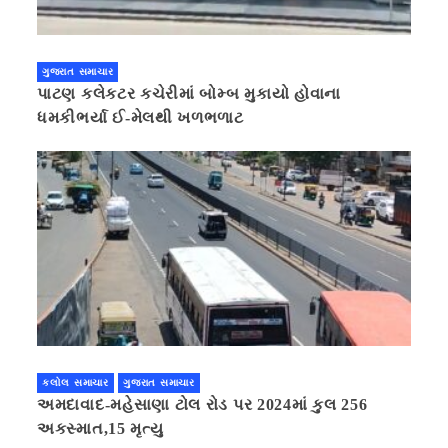
ગુજરાત સમાચાર
પાટણ કલેકટર કચેરીમાં બોમ્બ મુકાયો હોવાના
ધમકીભર્યા ઈ-મેલથી ખળભળાટ
કલોલ સમાચાર
ગુજરાત સમાચાર
અમદાવાદ-મહેસાણા ટોલ રોડ પર 2024માં કુલ 256
અકસ્માત,15 મૃત્યુ