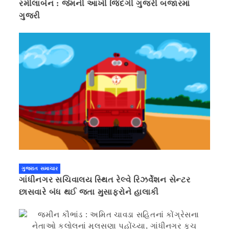
રમીલાબેન : જેમની આખી જિંદગી ગુજરી બજારમાં
ગુજરી
ગુજરાત સમાચાર
ગાંધીનગર સચિવાલય સ્થિત રેલ્વે રિઝર્વેશન સેન્ટર
છાસવારે બંધ થઈ જતા મુસાફરોને હાલાકી