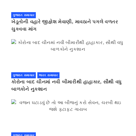
ગુજરાત સમાચાર
ખેડૂતોની વહારે જીજ્ઞેશ મેવાણી, માવઠાને પગલે વળતર
ચુકવવા માંગ
ગુજરાત સમાચાર
ભારત સમાચાર
કોરોના બાદ ચીનમાં નવી બીમારીથી હાહાકાર, સૌથી વધુ
બાળકોને નુકશાન
ગુજરાત સમાચાર