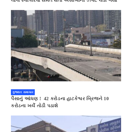
લાંચ સ્વીકારવા સંમત થતા એસીબીની ઝપટે ચડી ગયો
ગુજરાત સમાચાર
પૈસાનું આંધણ ! 42 કરોડના હાટકેશ્વર બ્રિજને 10
કરોડના ખર્ચે તોડી પડાશે