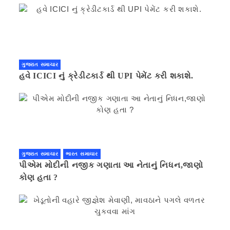
ગુજરાત સમાચાર
હવે ICICI નું ક્રેડીટકાર્ડ થી UPI પેમેંટ કરી શકાશે.
ગુજરાત સમાચાર
ભારત સમાચાર
પીએમ મોદીની નજીક ગણાતા આ નેતાનું નિધન,જાણો
કોણ હતા ?