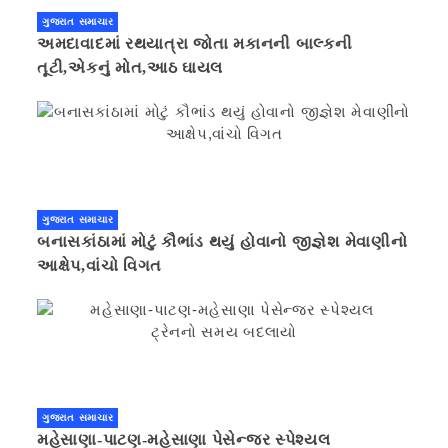
ગુજરાત સમાચાર
અમદાવાદમાં રથયાત્રા જોતા મકાનની બાલ્કની
તૂટી,એકનું મોત,આઠ ઘાયલ
ગુજરાત સમાચાર
બનાસકાંઠામાં મોટું કૌભાંડ થયું હોવાનો જીજ્ઞેશ મેવાણીનો
આક્ષેપ,વાંચો વિગત
ગુજરાત સમાચાર
મહેસાણા-પાટણ-મહેસાણા પેસેન્જર સ્પેશ્યલ