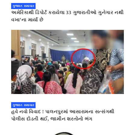
ગુજરાત સમાચાર
અમેરિકાથી ડિપોર્ટ કરાયેલા 33 ગુજરાતીઓ ગુનેગાર નથી
વખા’ના માર્યા છે
ગુજરાત સમાચાર
હવે નવો વિવાદ ! પાલનપુરમાં આસારામના સત્સંગથી
પોલીસ દોડતી થઈ, જામીન શરતોનો ભંગ