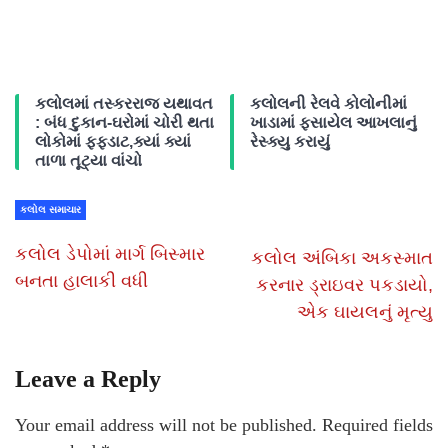
કલોલમાં તસ્કરરાજ યથાવત
કલોલની રેલવે કોલોનીમાં
: બંધ દુકાન-ઘરોમાં ચોરી થતા
ખાડામાં ફસાયેલ આખલાનું
લોકોમાં ફફડાટ,ક્યાં ક્યાં
રેસ્ક્યુ કરાયું
તાળા તૂટ્યા વાંચો
કલોલ સમાચાર
કલોલ ડેપોમાં માર્ગ બિસ્માર
કલોલ અંબિકા અકસ્માત
બનતા હાલાકી વધી
કરનાર ડ્રાઇવર પકડાયો,
એક ઘાયલનું મૃત્યુ
Leave a Reply
Your email address will not be published.
Required fields