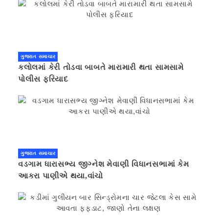
ગુજરાત સમાચાર
કલોલમાં કેરી તોડવા બાબતે મારામારી થતા સામસામે
પોલીસ ફરિયાદ
ગુજરાત સમાચાર
વડગામ ધારાસભ્ય જીગ્નેશ મેવાણી વિધાનસભામાં કેમ
આકરા પાણીએ થયા,વાંચો