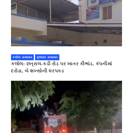
કલોલ સમાચાર
ગુજરાત સમાચાર
કલોલ: છત્રાલ-કડી રોડ પર ખાતર કૌભાંડ, કંપનીમાં
દરોડા, બે શખ્સોની ધરપકડ