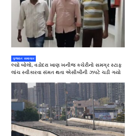
ગુજરાત સમાચાર
લ્યો બોલો, વડોદરા ખાણ ખનીજ કચેરીનો સમગ્ર સ્ટાફ
લાંચ સ્વીકારવા સંમત થતા એસીબીની ઝપટે ચડી ગયો