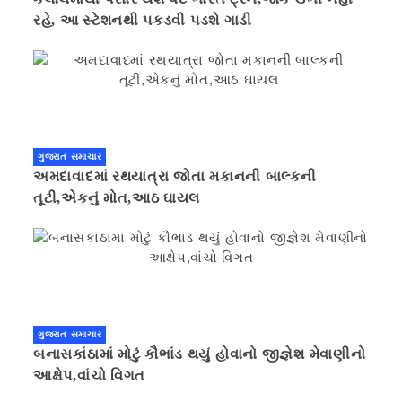
રહે, આ સ્ટેશનથી પકડવી પડશે ગાડી
ગુજરાત સમાચાર
અમદાવાદમાં રથયાત્રા જોતા મકાનની બાલ્કની
તૂટી,એકનું મોત,આઠ ઘાયલ
ગુજરાત સમાચાર
બનાસકાંઠામાં મોટું કૌભાંડ થયું હોવાનો જીજ્ઞેશ મેવાણીનો
આક્ષેપ,વાંચો વિગત