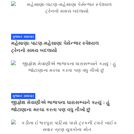
ગુજરાત સમાચાર
મહેસાણા-પાટણ-મહેસાણા પેસેન્જર સ્પેશ્યલ
ટ્રેનનો સમય બદલાયો
ગુજરાત સમાચાર
જીજ્ઞેશ મેવાણીએ ભાજપના ધારાસભ્યને કહ્યું : હું
જોટાણાના મરચા કરતા પણ વધુ તીખો છું