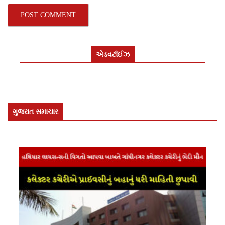
એડવર્ટાઈઝ
ગુજરાત સમાચાર