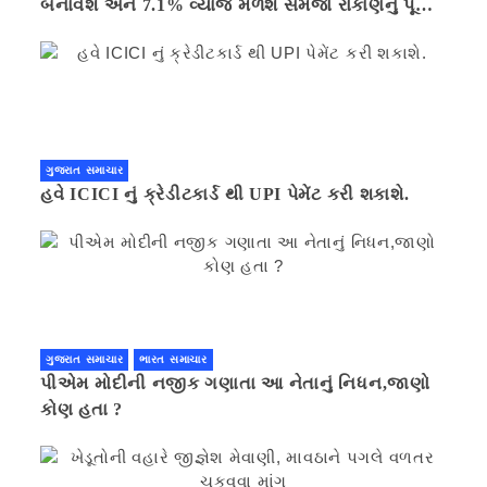
બનાવશે અને 7.1% વ્યાજ મળશે સમજો રોકાણનું પૂરું
ગણિત .નવી દિલ્હી 41 મિનીટ પહેલા.
ગુજરાત સમાચાર
હવે ICICI નું ક્રેડીટકાર્ડ થી UPI પેમેંટ કરી શકાશે.
ગુજરાત સમાચાર
ભારત સમાચાર
પીએમ મોદીની નજીક ગણાતા આ નેતાનું નિધન,જાણો
કોણ હતા ?