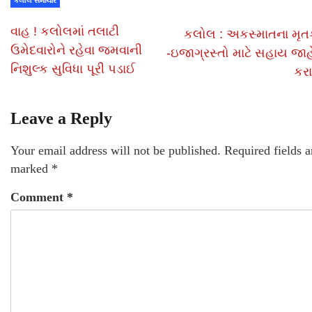
કલોલ સમાચાર
વાહ ! કલોલમાં તલાટી
કલોલ : અકસ્માતના મૃત
ઉમેદવારોને રહેવા જમવાની
-ઇજાગ્રસ્તો માટે સહાય જાહ
નિશુલ્ક સુવિધા પૂરી પડાઈ
કર
Leave a Reply
Your email address will not be published.
Required fields a
marked
*
Comment
*