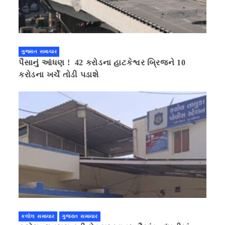
ગુજરાત સમાચાર
પૈસાનું આંધણ ! 42 કરોડના હાટકેશ્વર બ્રિજને 10
કરોડના ખર્ચે તોડી પડાશે
કલોલ સમાચાર
ગુજરાત સમાચાર