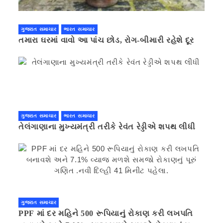
ગુજરાત સમાચાર
ભારત સમાચાર
તમારા ઘરમાં વાવો આ પાંચ છોડ, રોગ-બીમારી રહેશે દૂર
ગુજરાત સમાચાર
ભારત સમાચાર
તેલંગાણાના મુખ્યમંત્રી તરીકે રેવંત રેડ્ડીએ શપથ લીધી
ગુજરાત સમાચાર
PPF માં દર મહિને 500 રૂપિયાનું રોકાણ કરી લખપતિ