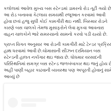
કલોલમાં આવેલ મુખ્ય બસ સ્ટેન્ડમાં ડામરનો રોડ તૂટી ગયો છે
આ રોડ બનાવવા કેટલાય સમયથી રજૂઆત કરવામાં આવી
હોવા છતાં હજુ સુધી કોઈ કામગીરી થઇ નથી. બિસ્માર રોડને
કારણે બસ ચાલકો તેમજ મુસાફરોને લેવા મુકવા આવનારા
વાહન ચાલકોને ભારે સમસ્યાનો સામનો કરવો પડી રહ્યો છે.
પ્રાપ્ત વિગત અનુસાર આ રોડની કામગીરી માટે ટેન્ડર પ્રક્રિ
હાથ ધરવામાં આવી છે.ચોમાસાની સીઝન દરમિયાન બસ
સ્ટેન્ડની હાલત નર્કાગાર થઇ જાય છે. ધોધમાર વરસાદની
પરિસ્થિતિમાં સમગ્ર બસ સ્ટેન્ડ જળબંબાકાર થઇ જતું હોય છ
અહીં પાણી બહાર કાઢવાની વ્યવસ્થા પણ અપૂરતી હોવાનું સામ
આવ્યું છે