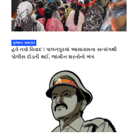
ગુજરાત સમાચાર
હવે નવો વિવાદ ! પાલનપુરમાં આસારામના સત્સંગથી
પોલીસ દોડતી થઈ, જામીન શરતોનો ભંગ