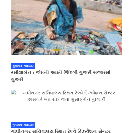
ગુજરાત સમાચાર
રમીલાબેન : જેમની આખી જિંદગી ગુજરી બજારમાં
ગુજરી
ગુજરાત સમાચાર
ગાંધીનગર સચિવાલય સ્થિત રેલ્વે રિઝર્વેશન સેન્ટર