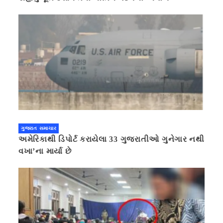
ગુજરાત સમાચાર
અમેરિકાથી ડિપોર્ટ કરાયેલા 33 ગુજરાતીઓ ગુનેગાર નથી
વખા’ના માર્યા છે