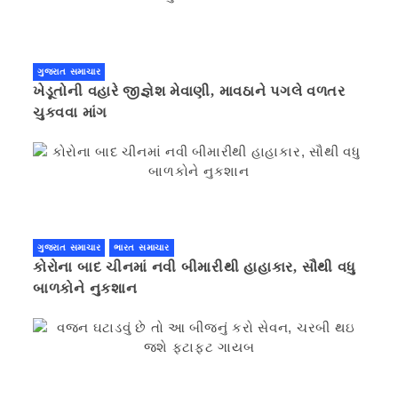
ગુજરાત સમાચાર
ખેડૂતોની વહારે જીજ્ઞેશ મેવાણી, માવઠાને પગલે વળતર
ચુકવવા માંગ
ગુજરાત સમાચાર
ભારત સમાચાર
કોરોના બાદ ચીનમાં નવી બીમારીથી હાહાકાર, સૌથી વધુ
બાળકોને નુકશાન