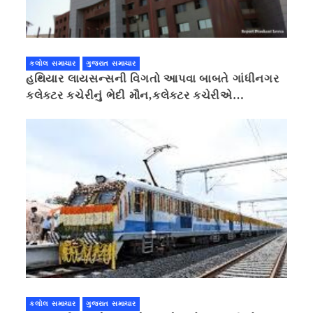
કલોલ સમાચાર
ગુજરાત સમાચાર
હથિયાર લાયસન્સની વિગતો આપવા બાબતે ગાંધીનગર
કલેક્ટર કચેરીનું ભેદી મૌન,કલેક્ટર કચેરીએ
પ્રાઈવસીનું બહાનું ધરી માહિતી છુપાવી
કલોલ સમાચાર
ગુજરાત સમાચાર