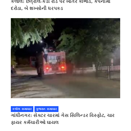
કલોલ: છત્રાલ-કડી રોડ પર ખાતર કૌભાંડ, કંપનીમાં
દરોડા, બે શખ્સોની ધરપકડ
કલોલ સમાચાર
ગુજરાત સમાચાર
ગાંધીનગર: સેક્ટર ચારમાં ગેસ સિલિન્ડર વિસ્ફોટ, ચાર
ફાયર કર્મચારીઓ ઘાયલ