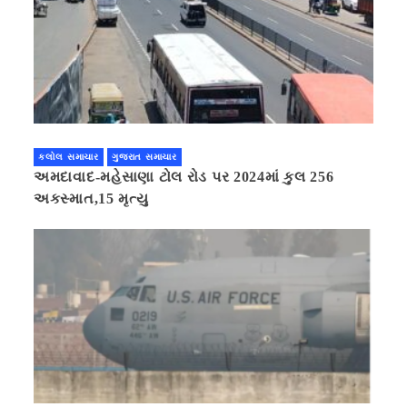
કલોલ સમાચાર
ગુજરાત સમાચાર
અમદાવાદ-મહેસાણા ટોલ રોડ પર 2024માં કુલ 256
અકસ્માત,15 મૃત્યુ