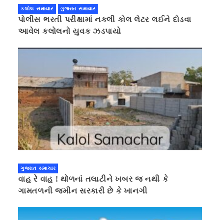
કલોલ સમાચાર
ગુજરાત સમાચાર
પોલીસ ભરતી પરીક્ષામાં નકલી કોલ લેટર લઈને દોડવા
આવેલ કલોલનો યુવક ઝડપાયો
ગુજરાત સમાચાર
વાહ રે વાહ ! થોળનાં તલાટીને ખબર જ નથી કે
ગામતળની જમીન સરકારી છે કે ખાનગી