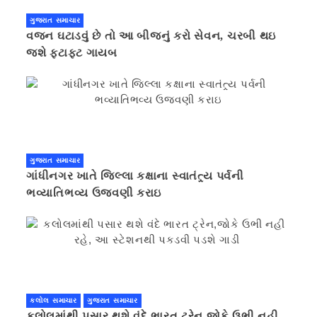
ગુજરાત સમાચાર
વજન ઘટાડવું છે તો આ બીજનું કરો સેવન, ચરબી થઇ
જશે ફટાફટ ગાયબ
ગુજરાત સમાચાર
ગાંધીનગર ખાતે જિલ્લા કક્ષાના સ્વાતંત્ર્ય પર્વની
ભવ્યાતિભવ્ય ઉજવણી કરાઇ
કલોલ સમાચાર
ગુજરાત સમાચાર
કલોલમાંથી પસાર થશે વંદે ભારત ટ્રેન,જોકે ઉભી નહી