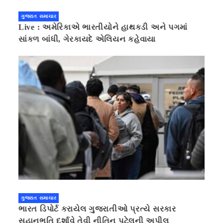
ગુજરાત સમાચાર
Live : અમેરિકાએ ભારતીયોને હાથકડી અને પગમાં
સાંકળ બાંધી, ગેરકાયદે એલિયન કહેવાયા
ગુજરાત સમાચાર
ભારત ડિપોર્ટ કરાયેલ ગુજરાતીઓ પ્રત્યે સરકાર
સહાનુભૂતિ દર્શાવે તેવી નીતિન પટેલની અપીલ