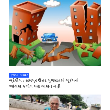
ગુજરાત સમાચાર
બ્રેકીંગ : સમગ્ર ઉત્તર ગુજરાતમાં ભૂકંપનાં
આંચકા,કલોલ પણ બાકાત નહીં