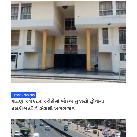
ગુજરાત સમાચાર
પાટણ કલેકટર કચેરીમાં બોમ્બ મુકાયો હોવાના
ધમકીભર્યા ઈ-મેલથી ખળભળાટ