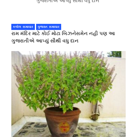
કલોલ સમાચાર
ગુજરાત સમાચાર
રામ મંદિર માટે કોઈ મોટા બિઝનેસમેન નહી પણ આ
ગુજરાતીએ આપ્યું સૌથી વધુ દાન