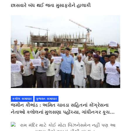
છાસવારે બંધ થઈ જતા મુસાફરોને હાલાકી
કલોલ સમાચાર
ગુજરાત સમાચાર
જમીન કૌભાંડ : અમિત ચાવડા સહિતનાં કોંગ્રેસના
નેતાઓ કલોલનાં મુલસણા પહોંચ્યા, ગાંધીનગર કૂચ
કરવાની ચિમકી