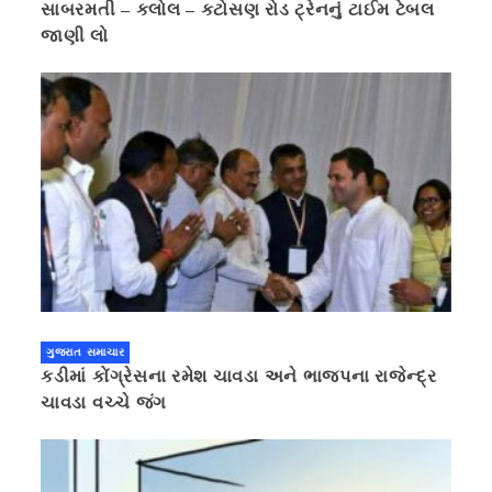
સાબરમતી – કલોલ – કટોસણ રોડ ટ્રેનનું ટાઈમ ટેબલ
જાણી લો
ગુજરાત સમાચાર
કડીમાં કોંગ્રેસના રમેશ ચાવડા અને ભાજપના રાજેન્દ્ર
ચાવડા વચ્ચે જંગ