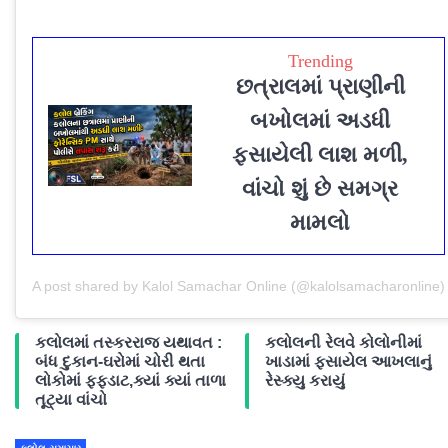
Trending
છત્રાલમાં પ્રાણીની
બખોલમાં અડધી
ફસાયેલી લાશ મળી,
વાંચો શું છે સમગ્ર
મામલો
A post shared by Kalol Samachar Online (@kalolsamacharonline)
કલોલમાં તસ્કરરાજ યથાવત :
કલોલની રેલવે કોલોનીમાં
બંધ દુકાન-ઘરોમાં ચોરી થતા
ખાડામાં ફસાયેલ આખલાનું
લોકોમાં ફફડાટ,ક્યાં ક્યાં તાળા
રેસ્ક્યુ કરાયું
તૂટ્યા વાંચો