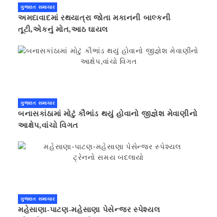
ગુજરાત સમાચાર
અમદાવાદમાં રથયાત્રા જોતા મકાનની બાલ્કની
તૂટી,એકનું મોત,આઠ ઘાયલ
ગુજરાત સમાચાર
બનાસકાંઠામાં મોટું કૌભાંડ થયું હોવાનો જીજ્ઞેશ મેવાણીનો
આક્ષેપ,વાંચો વિગત
ગુજરાત સમાચાર
મહેસાણા-પાટણ-મહેસાણા પેસેન્જર સ્પેશ્યલ