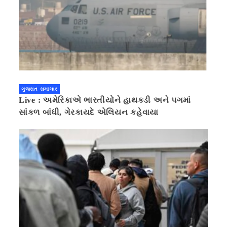
ગુજરાત સમાચાર
Live : અમેરિકાએ ભારતીયોને હાથકડી અને પગમાં
સાંકળ બાંધી, ગેરકાયદે એલિયન કહેવાયા