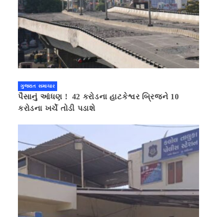
ગુજરાત સમાચાર
પૈસાનું આંધણ ! 42 કરોડના હાટકેશ્વર બ્રિજને 10
કરોડના ખર્ચે તોડી પડાશે