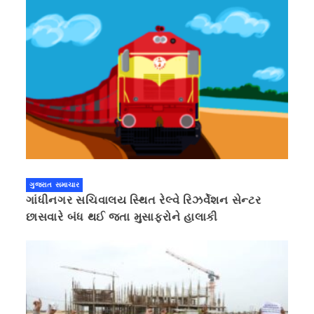
ગુજરાત સમાચાર
ગાંધીનગર સચિવાલય સ્થિત રેલ્વે રિઝર્વેશન સેન્ટર
છાસવારે બંધ થઈ જતા મુસાફરોને હાલાકી