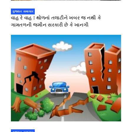
ગુજરાત સમાચાર
વાહ રે વાહ ! થોળનાં તલાટીને ખબર જ નથી કે
ગામતળની જમીન સરકારી છે કે ખાનગી