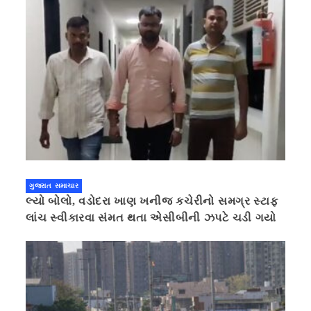
ગુજરાત સમાચાર
લ્યો બોલો, વડોદરા ખાણ ખનીજ કચેરીનો સમગ્ર સ્ટાફ
લાંચ સ્વીકારવા સંમત થતા એસીબીની ઝપટે ચડી ગયો