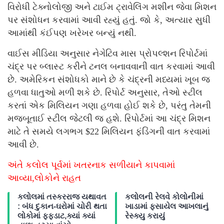
વિરોધી ટેક્નોલોજી અને ટાઈમ ટ્રાવેલિંગ મશીન જેવા મિશન
પર સંશોધન કરવામાં આવી રહ્યું હતું. જો કે, અત્યાર સુધી
આમાંથી કંઈપણ ખરેખર બન્યું નથી.
વાઈસ મીડિયા અનુસાર નેગેટિવ માસ પ્રોપલ્શન રિપોર્ટમાં
ચંદ્ર પર બ્લાસ્ટ કરીને ટનલ બનાવવાની વાત કરવામાં આવી
છે. અમેરિકન સંશોધકો માને છે કે ચંદ્રની મધ્યમાં ખૂબ જ
હળવા ધાતુઓ મળી શકે છે. રિપોર્ટ અનુસાર, તેઓ સ્ટીલ
કરતાં એક મિલિયન ગણા હળવા હોઈ શકે છે, પરંતુ તેમની
મજબૂતાઈ સ્ટીલ જેટલી જ હશે. રિપોર્ટમાં આ ચંદ્ર મિશન
માટે તે સમયે લગભગ $22 મિલિયન ફંડિંગની વાત કરવામાં
આવી છે.
અંતે કલોલ પૂર્વમાં ખતરનાક સળીયાને કાપવામાં
આવ્યા,લોકોને રાહત
કલોલમાં તસ્કરરાજ યથાવત
કલોલની રેલવે કોલોનીમાં
: બંધ દુકાન-ઘરોમાં ચોરી થતા
ખાડામાં ફસાયેલ આખલાનું
લોકોમાં ફફડાટ,ક્યાં ક્યાં
રેસ્ક્યુ કરાયું