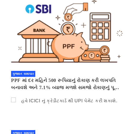
ગુજરાત સમાચાર
PPF માં દર મહિને 500 રૂપિયાનું રોકાણ કરી લખપતિ
બનાવશે અને 7.1% વ્યાજ મળશે સમજો રોકાણનું પૂરું
ગણિત .નવી દિલ્હી 41 મિનીટ પહેલા.
ગુજરાત સમાચાર