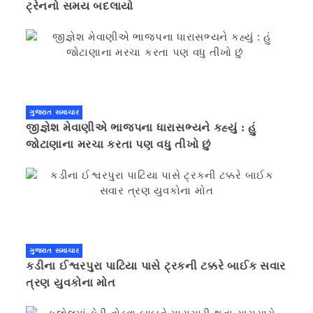
ટ્રેનનો સમય બદલાયો
ગુજરાત સમાચાર
જીજ્ઞેશ મેવાણીએ ભાજપના ધારાસભ્યને કહ્યું : હું
જોટાણાના મરચા કરતા પણ વધુ તીખો છું
ગુજરાત સમાચાર
કડીના ઈશ્વરપુરા પાટિયા પાસે ટ્રકની ટક્કરે બાઈક સવાર
ત્રણ યુવકોના મોત