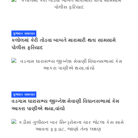
ગુજરાત સમાચાર
કલોલમાં કેરી તોડવા બાબતે મારામારી થતા સામસામે
પોલીસ ફરિયાદ
ગુજરાત સમાચાર
વડગામ ધારાસભ્ય જીગ્નેશ મેવાણી વિધાનસભામાં કેમ
આકરા પાણીએ થયા,વાંચો