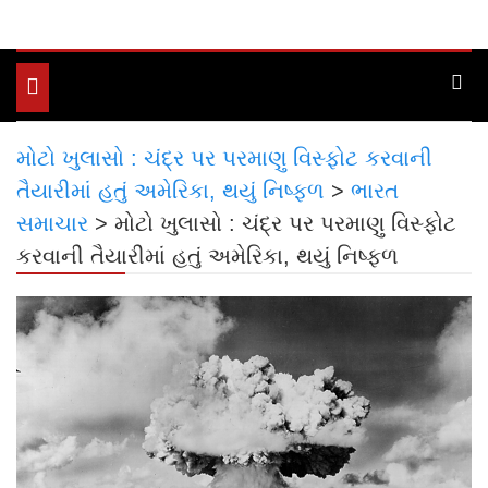
Toggle
navigation
મોટો ખુલાસો : ચંદ્ર પર પરમાણુ વિસ્ફોટ કરવાની
તૈયારીમાં હતું અમેરિકા, થયું નિષ્ફ્ળ
>
ભારત
સમાચાર
>
મોટો ખુલાસો : ચંદ્ર પર પરમાણુ વિસ્ફોટ
કરવાની તૈયારીમાં હતું અમેરિકા, થયું નિષ્ફ્ળ