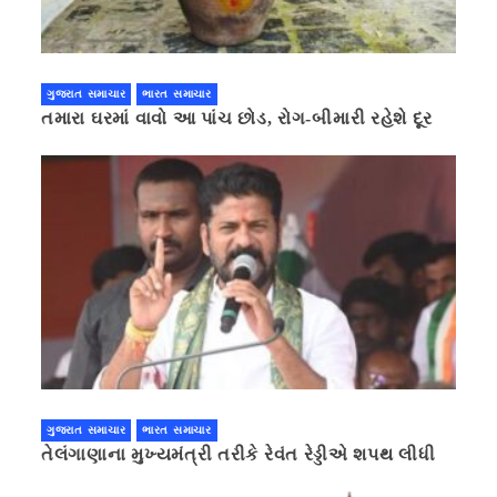
ગુજરાત સમાચાર
ભારત સમાચાર
તમારા ઘરમાં વાવો આ પાંચ છોડ, રોગ-બીમારી રહેશે દૂર
ગુજરાત સમાચાર
ભારત સમાચાર
તેલંગાણાના મુખ્યમંત્રી તરીકે રેવંત રેડ્ડીએ શપથ લીધી