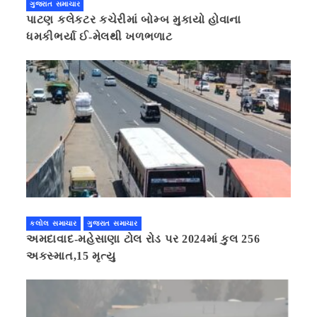
ગુજરાત સમાચાર
પાટણ કલેકટર કચેરીમાં બોમ્બ મુકાયો હોવાના
ધમકીભર્યા ઈ-મેલથી ખળભળાટ
કલોલ સમાચાર
ગુજરાત સમાચાર
અમદાવાદ-મહેસાણા ટોલ રોડ પર 2024માં કુલ 256
અકસ્માત,15 મૃત્યુ