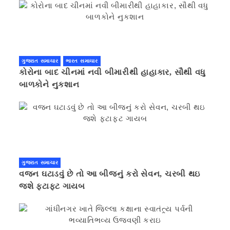
ગુજરાત સમાચાર
ભારત સમાચાર
કોરોના બાદ ચીનમાં નવી બીમારીથી હાહાકાર, સૌથી વધુ
બાળકોને નુકશાન
ગુજરાત સમાચાર
વજન ઘટાડવું છે તો આ બીજનું કરો સેવન, ચરબી થઇ
જશે ફટાફટ ગાયબ