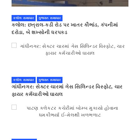
કલોલ સમાચાર
ગુજરાત સમાચાર
કલોલ: છત્રાલ-કડી રોડ પર ખાતર કૌભાંડ, કંપનીમાં
દરોડા, બે શખ્સોની ધરપકડ
કલોલ સમાચાર
ગુજરાત સમાચાર
ગાંધીનગર: સેક્ટર ચારમાં ગેસ સિલિન્ડર વિસ્ફોટ, ચાર
ફાયર કર્મચારીઓ ઘાયલ