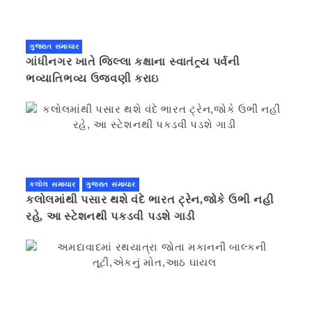
ગુજરાત સમાચાર
ગાંધીનગર ખાતે જિલ્લા કક્ષાના સ્વાતંત્ર્ય પર્વની
ભવ્યાતિભવ્ય ઉજવણી કરાઇ
કલોલ સમાચાર
ગુજરાત સમાચાર
કલોલમાંથી પસાર થશે વંદે ભારત ટ્રેન,જોકે ઉભી નહી
રહે, આ સ્ટેશનથી પકડવી પડશે ગાડી