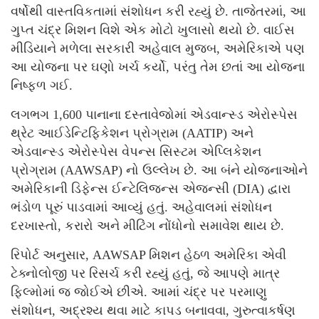
વર્ષોથી વાસ્તવિકતામાં સંશોધન કરી રહ્યું છે. તાજેતરમાં, આ
ગુપ્ત ચંદ્ર મિશન વિશે એક મોટો ખુલાસો થયો છે. વાઈસ
મીડિયાને મળેલા સરકારી અહેવાલ મુજબ, અમેરિકાએ પણ
આ યોજના પર ઘણો ખર્ચ કર્યો, પરંતુ તેમ છતાં આ યોજના
નિષ્ફળ ગઈ.
લગભગ 1,600 પાનાના દસ્તાવેજોમાં એડવાન્સ્ડ એરોસ્પેસ
થ્રેટ આઈડેન્ટિફિકેશન પ્રોગ્રામ (AATIP) અને
એડવાન્સ્ડ એરોસ્પેસ વેપન્સ સિસ્ટમ એપ્લિકેશન
પ્રોગ્રામ (AAWSAP) નો ઉલ્લેખ છે. આ બંને યોજનાઓને
અમેરિકાની ડિફેન્સ ઈન્ટેલિજન્સ એજન્સી (DIA) દ્વારા
ભંડોળ પૂરું પાડવામાં આવ્યું હતું. અહેવાલમાં સંશોધન
દરખાસ્તો, કરારો અને મીટિંગ નોંધોનો સમાવેશ થાય છે.
રિપોર્ટ અનુસાર, AAWSAP મિશન હેઠળ અમેરિકા એવી
ટેક્નોલોજી પર રિસર્ચ કરી રહ્યું હતું, જે આપણે માત્ર
ફિલ્મોમાં જ જોઈએ છીએ. આમાં ચંદ્ર પર પરમાણુ
સંશોધન, અદ્રશ્ય થવા માટે કાપડ બનાવવા, ગુરુત્વાકર્ષણ