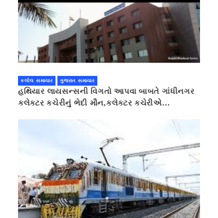
કલોલ સમાચાર
ગુજરાત સમાચાર
હથિયાર લાયસન્સની વિગતો આપવા બાબતે ગાંધીનગર
કલેક્ટર કચેરીનું ભેદી મૌન,કલેક્ટર કચેરીએ
પ્રાઈવસીનું બહાનું ધરી માહિતી છુપાવી