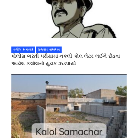
કલોલ સમાચાર
ગુજરાત સમાચાર
પોલીસ ભરતી પરીક્ષામાં નકલી કોલ લેટર લઈને દોડવા
આવેલ કલોલનો યુવક ઝડપાયો