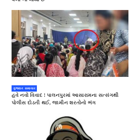
ગુજરાત સમાચાર
હવે નવો વિવાદ ! પાલનપુરમાં આસારામના સત્સંગથી
પોલીસ દોડતી થઈ, જામીન શરતોનો ભંગ