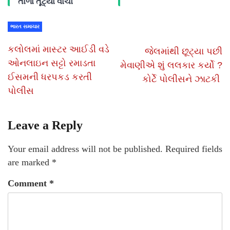
તાળા તૂટ્યા વાંચો
ભારત સમાચાર
કલોલમાં માસ્ટર આઈડી વડે
જેલમાંથી છૂટ્યા પછી
ઓનલાઇન સટ્ટો રમાડતા
મેવાણીએ શું લલકાર કર્યો ?
ઈસમની ધરપકડ કરતી
કોર્ટે પોલીસને ઝાટકી
પોલીસ
Leave a Reply
Your email address will not be published.
Required fields
are marked
*
Comment
*