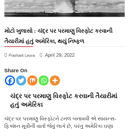
મોટો ખુલાસો : ચંદ્ર પર પરમાણુ વિસ્ફોટ કરવાની
તૈયારીમાં હતું અમેરિકા, થયું નિષ્ફ્ળ
April 29, 2022
Prashant Leuva
Share On
ચંદ્ર પર પરમાણુ વિસ્ફોટ કરવાની તૈયારીમાં
હતું અમેરિકા
ચંદ્ર પર પરમાણુ વિસ્ફોટને ટનલ બનાવવી એ સાયન્સ-
ફિક્શન મૂવીની વાર્તા જેવું લાગે છે, પરંતુ અમેરિકા ઘણા