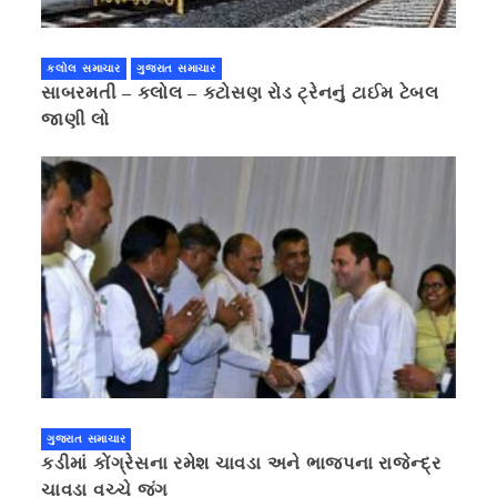
કલોલ સમાચાર
ગુજરાત સમાચાર
સાબરમતી – કલોલ – કટોસણ રોડ ટ્રેનનું ટાઈમ ટેબલ
જાણી લો
ગુજરાત સમાચાર
કડીમાં કોંગ્રેસના રમેશ ચાવડા અને ભાજપના રાજેન્દ્ર
ચાવડા વચ્ચે જંગ