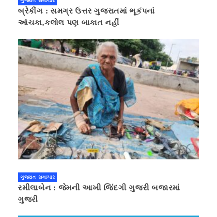
ગુજરાત સમાચાર
બ્રેકીંગ : સમગ્ર ઉત્તર ગુજરાતમાં ભૂકંપનાં
આંચકા,કલોલ પણ બાકાત નહીં
ગુજરાત સમાચાર
રમીલાબેન : જેમની આખી જિંદગી ગુજરી બજારમાં
ગુજરી