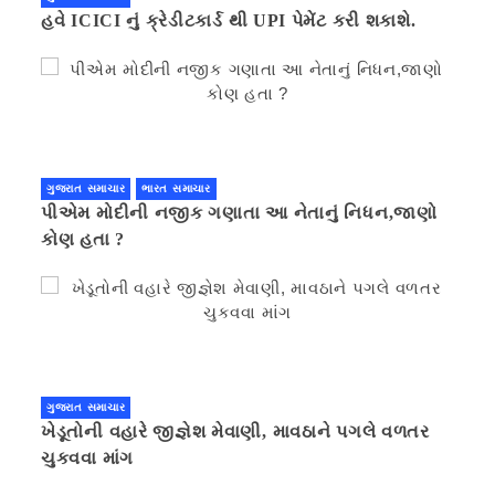
હવે ICICI નું ક્રેડીટકાર્ડ થી UPI પેમેંટ કરી શકાશે.
ગુજરાત સમાચાર
ભારત સમાચાર
પીએમ મોદીની નજીક ગણાતા આ નેતાનું નિધન,જાણો
કોણ હતા ?
ગુજરાત સમાચાર
ખેડૂતોની વહારે જીજ્ઞેશ મેવાણી, માવઠાને પગલે વળતર
ચુકવવા માંગ