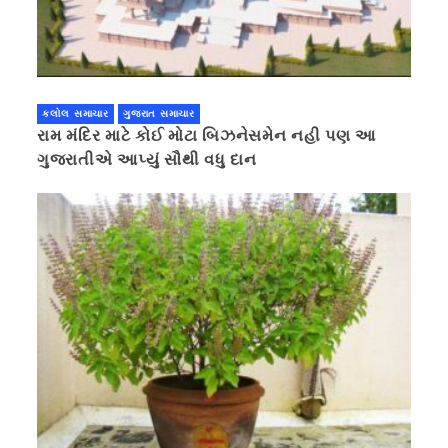
કલોલ સમાચાર
ગુજરાત સમાચાર
રામ મંદિર માટે કોઈ મોટા બિઝનેસમેન નહી પણ આ
ગુજરાતીએ આપ્યું સૌથી વધુ દાન