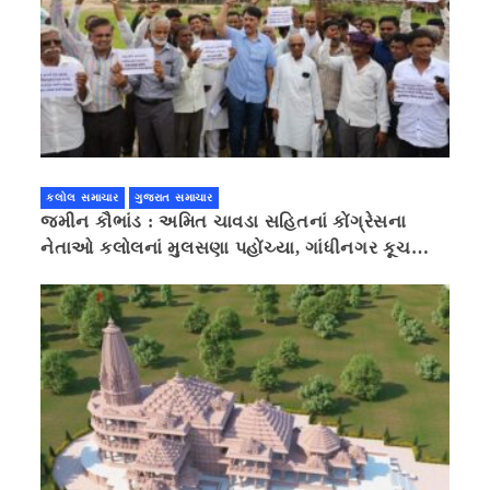
કલોલ સમાચાર
ગુજરાત સમાચાર
જમીન કૌભાંડ : અમિત ચાવડા સહિતનાં કોંગ્રેસના
નેતાઓ કલોલનાં મુલસણા પહોંચ્યા, ગાંધીનગર કૂચ
કરવાની ચિમકી