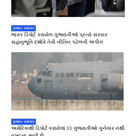
ગુજરાત સમાચાર
ભારત ડિપોર્ટ કરાયેલ ગુજરાતીઓ પ્રત્યે સરકાર
સહાનુભૂતિ દર્શાવે તેવી નીતિન પટેલની અપીલ
ગુજરાત સમાચાર
અમેરિકાથી ડિપોર્ટ કરાયેલા 33 ગુજરાતીઓ ગુનેગાર નથી
વખા’ના માર્યા છે