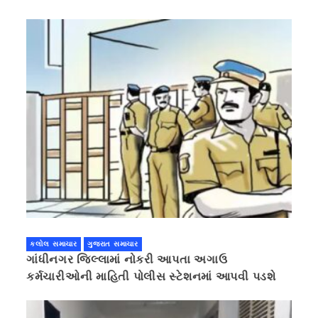
કલોલ સમાચાર
ગુજરાત સમાચાર
ગાંધીનગર જિલ્લામાં નોકરી આપતા અગાઉ
કર્મચારીઓની માહિતી પોલીસ સ્ટેશનમાં આપવી પડશે