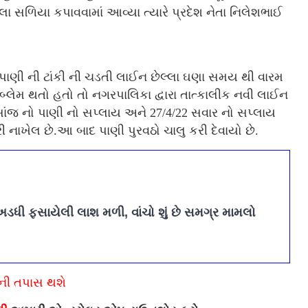
લા સળિયા કપાવવામાં આવ્યા ત્યારે પ્રદેશ નેતા નિલેશભાઈ
ર પાણી ની ટાંકી ની ચડતી લાઈન છેલ્લા ઘણા સમય થી વારમ
બ્લેમ થતો હતો તો નગરપાલિકા દ્વારા તાત્કાલીક નવી લાઈન
ાંજ નો પાણી નો સપ્લાય અને 27/4/22 સવાર નો સપ્લાય
ી નાખેલ છે.આ બાદ પાણી પુરવઠો ચાલુ કરી દેવાયો છે.
અડધી ફસાયેલી લાશ મળી, વાંચો શું છે સમગ્ર મામલો
િની તપાસ થશે