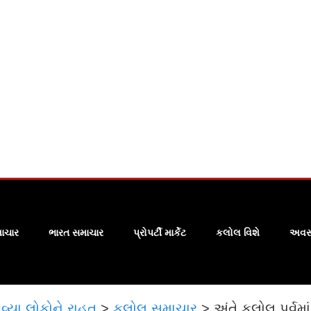
ાચાર
ભારત સમાચાર
પ્રોપર્ટી માર્કેટ
કલોલ વિશે
અવસા
વ્યા,લોકોને રાહત
>
કલોલ સમાચાર
>
અંતે કલોલ પૂર્વ