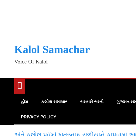
Kalol Samachar
Voice Of Kalol
હોમ
કલોલ સમાચાર
સરકારી ભરતી
ગુજરાત સમ
PRIVACY POLICY
અંતે કલોલ પૂર્વમાં ખતરનાક સળીયાને કાપવામાં આ