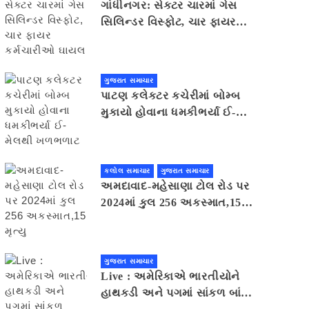
ગાંધીનગર: સેક્ટર ચારમાં ગેસ
સિલિન્ડર વિસ્ફોટ, ચાર ફાયર
કર્મચારીઓ ઘાયલ
ગુજરાત સમાચાર
પાટણ કલેકટર કચેરીમાં બોમ્બ
મુકાયો હોવાના ધમકીભર્યા ઈ-
મેલથી ખળભળાટ
કલોલ સમાચાર
ગુજરાત સમાચાર
અમદાવાદ-મહેસાણા ટોલ રોડ પર
2024માં કુલ 256 અકસ્માત,15
મૃત્યુ
ગુજરાત સમાચાર
Live : અમેરિકાએ ભારતીયોને
હાથકડી અને પગમાં સાંકળ બાંધી,