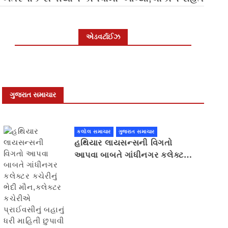
એડવર્ટાઈઝ
ગુજરાત સમાચાર
કલોલ સમાચાર
ગુજરાત સમાચાર
હથિયાર લાયસન્સની વિગતો
આપવા બાબતે ગાંધીનગર કલેક્ટર
કચેરીનું ભેદી મૌન,કલેક્ટર
કચેરીએ પ્રાઈવસીનું બહાનું ધરી
માહિતી છુપાવી