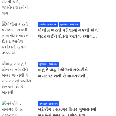
કલોલ સમાચાર
ગુજરાત સમાચાર
પોલીસ ભરતી પરીક્ષામાં નકલી કોલ
લેટર લઈને દોડવા આવેલ કલોલનો
યુવક ઝડપાયો
ગુજરાત સમાચાર
વાહ રે વાહ ! થોળનાં તલાટીને
ખબર જ નથી કે ગામતળની
જમીન સરકારી છે કે ખાનગી
ગુજરાત સમાચાર
બ્રેકીંગ : સમગ્ર ઉત્તર ગુજરાતમાં
ભૂકંપનાં આંચકા,કલોલ પણ