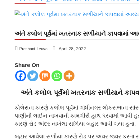
અંતે કલોલ પૂર્વમાં ખતરનાક સળીયાને કાપવામાં આવ
April 28, 2022
Prashant Leuva
Share On
અંતે કલોલ પૂર્વમાં ખતરનાક સળીયાને કાપવ
કોલેરાના કારણે કલોલ પૂર્વમાં ગાંધીનગર લોકસભાના સા
પાણીની લાઈન નાખવાની કામગીરી હાથ ધરવામાં આવી હત
કારણે રોડ અંદર નાખેલા સળિયા બહાર આવી ગયા હતા.
બહાર આવેલા સળીયા કારણે રોડ પર અવર જવર કરતાં 