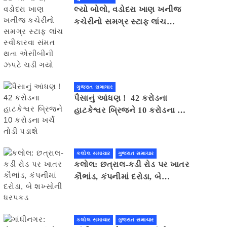
લ્યો બોલો, વડોદરા ખાણ ખનીજ
કચેરીનો સમગ્ર સ્ટાફ લાંચ
સ્વીકારવા સંમત થતા એસીબીની
ઝપટે ચડી ગયો
ગુજરાત સમાચાર
પૈસાનું આંધણ ! 42 કરોડના
હાટકેશ્વર બ્રિજને 10 કરોડના ખર્ચે
તોડી પડાશે
કલોલ સમાચાર
ગુજરાત સમાચાર
કલોલ: છત્રાલ-કડી રોડ પર ખાતર
કૌભાંડ, કંપનીમાં દરોડા, બે
શખ્સોની ધરપકડ
કલોલ સમાચાર
ગુજરાત સમાચાર