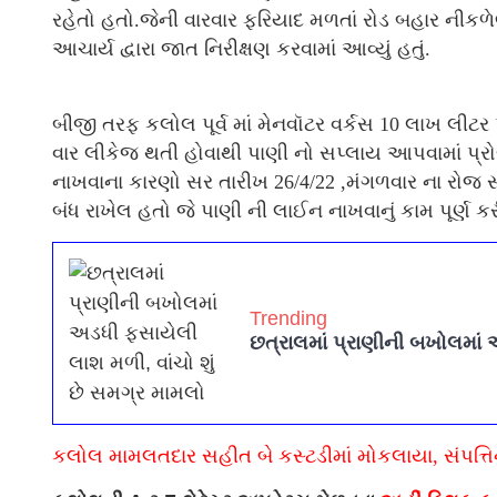
રહેતો હતો.જેની વારવાર ફરિયાદ મળતાં રોડ બહાર નીકળે
આચાર્ય દ્વારા જાત નિરીક્ષણ કરવામાં આવ્યું હતું.
બીજી તરફ કલોલ પૂર્વ માં મેનવૉટર વર્કસ 10 લાખ લીટ
વાર લીકેજ થતી હોવાથી પાણી નો સપ્લાય આપવામાં પ્રો
નાખવાના કારણો સર તારીખ 26/4/22 ,મંગળવાર ના રોજ સ
બંધ રાખેલ હતો જે પાણી ની લાઈન નાખવાનું કામ પૂર્ણ કર
Trending
છત્રાલમાં પ્રાણીની બખોલમાં 
કલોલ મામલતદાર સહીત બે કસ્ટડીમાં મોકલાયા, સંપત્ત