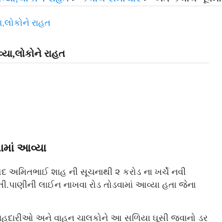
્યા,લોકોને રાહત
ામાં આવ્યા
ંસદ અમિતભાઈ શાહ ની સૂચનાથી ૨ કરોડ ના ખર્ચે નવી
ી.પાણીની લાઈન નાખવા રોડ તોડવામાં આવ્યા હતા જેના
રાહદારીઓ અને વાહન ચાલકોને આ સળિયા ઘૂસી જવાનો ડર