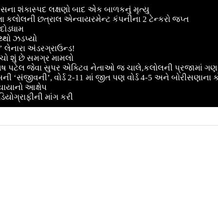
સના શંકાસ્પદ લક્ષણો બાદ એક બાળકનું મૃત્યુ
ા કલોલની છત્રાલ એન્વાયરમેન્ટ કંપનીના 2 ટેન્કરો જપ્ત
 દોડધામ
થ્થો ઝડપ્યો
 લેનારા અંડરગ્રાઉન્ડ!
ો શું છે સમગ્ર મામલો
ૈલેષ પટેલ જેવા સુપર એક્ટિવ નેતાઓ જ ચાલે,કલોલની પ્રજામાં 
ી ‘સંજીવની’, વોર્ડ 2-11 માં જીત પણ વોર્ડ 4-5 અને બોરીસણાના કોર 
ચાયાનો આક્ષેપ
ડિયોગ્રાફીની માંગ કરી