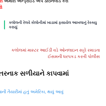
રી
અમારી એન્ડ્રોઇડ એપ ડાઉનલોડ કરો
રો
કલોલની રેલવે કોલોનીમાં ખાડામાં ફસાયેલ આખલાનું રેસ્ક્યુ
કરાયું
કલોલમાં માસ્ટર આઈડી વડે ઓનલાઇન સટ્ટો રમાડતા
ઈસમની ધરપકડ કરતી પોલીસ
 ખતરનાક સળીયાને કાપવામાં
ની તૈયારીમાં હતું અમેરિકા, થયું આવું