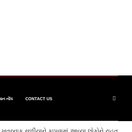
ન નોંધ
CONTACT US
માં ખતરનાક સળીયાને કાપવામાં આવ્યા,લોકોને રાહત