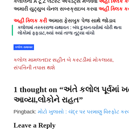
કલોલની A ટૂ Z લેટેસ્ટ અપડેટ્સ મેળવવા
અહીં ક્લિક ક
અમારી યુટ્યુબ ચેનલ સબ્સ્ક્રાઇબ કરવા
અહીં ક્લિક ક
અહીં ક્લિક કરી
અમારા ફેસબુક પેજ સાથે જોડાવ
કલોલમાં તસ્કરરાજ યથાવત : બંધ દુકાન-ઘરોમાં ચોરી થતા
લોકોમાં ફફડાટ,ક્યાં ક્યાં તાળા તૂટ્યા વાંચો
કલોલ સમાચાર
કલોલ મામલતદાર સહીત બે કસ્ટડીમાં મોકલાયા,
સંપત્તિની તપાસ થશે
1 thought on “
અંતે કલોલ પૂર્વમાં
આવ્યા,લોકોને રાહત
”
Pingback:
મોટો ખુલાસો : ચંદ્ર પર પરમાણુ વિસ્ફોટ કરવા
Leave a Reply