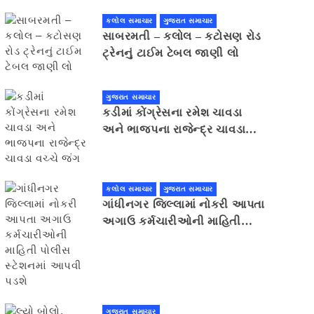
કલોલ સમાચાર
ગુજરાત સમાચાર
સાબરમતી – કલોલ – કટોસણ રોડ
ટ્રેનનું ટાઈમ ટેબલ જાણી લો
ગુજરાત સમાચાર
કડીમાં કોંગ્રેસના રમેશ ચાવડા
અને ભાજપના રાજેન્દ્ર ચાવડા
વચ્ચે જંગ
કલોલ સમાચાર
ગુજરાત સમાચાર
ગાંધીનગર જિલ્લામાં નોકરી આપતા
અગાઉ કર્મચારીઓની માહિતી
પોલીસ સ્ટેશનમાં આપવી પડશે
ગુજરાત સમાચાર