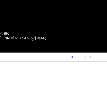
ગણગણાટ
વોટમાં ભાજપે પાડ્યું ગાબડું!