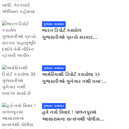
ગેરકાયદે એલિયન કહેવાયા
ગુજરાત સમાચાર
ભારત ડિપોર્ટ કરાયેલ
ગુજરાતીઓ પ્રત્યે સરકાર
સહાનુભૂતિ દર્શાવે તેવી નીતિન
પટેલની અપીલ
ગુજરાત સમાચાર
અમેરિકાથી ડિપોર્ટ કરાયેલા 33
ગુજરાતીઓ ગુનેગાર નથી વખા’ના
માર્યા છે
ગુજરાત સમાચાર
હવે નવો વિવાદ ! પાલનપુરમાં
આસારામના સત્સંગથી પોલીસ
દોડતી થઈ, જામીન શરતોનો ભંગ