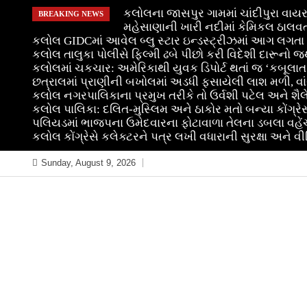
Skip
કલોલના જાસપુર ગામમાં ચાંદીપુરા વાયર
BREAKING NEWS
to
મહેસાણાની ખારી નદીમાં કેમિકલ ઠાલવત
કલોલ GIDCમાં આવેલ બ્લુ સ્ટાર ઇન્ડસ્ટ્રીઝમાં આગ લગતા
content
કલોલ તાલુકા પોલીસે ફિલ્મી ઢબે પીછો કરી વિદેશી દારૂનો જ
કલોલમાં ચકચાર: અમેરિકાથી યુવક ડિપોર્ટ થતાં જ ‘કબૂલાત’
છત્રાલમાં પ્રાણીની બખોલમાં અડધી ફસાયેલી લાશ મળી, વાંચ
કલોલ નગરપાલિકાના પ્રમુખ તરીકે તો ઉર્વશી પટેલ અને શ
કલોલ પાલિકા: દલિત-મુસ્લિમ અને ઠાકોર મતો બન્યા કોંગ્રેસન
પલિયડમાં ભાજપના ઉમેદવારના ફોટાવાળા તેલના ડબલા વહેં
કલોલ કોંગ્રેસે કલેક્ટરને પત્ર લખી વધારાની સુરક્ષા અને વી
Sunday, August 9, 2026