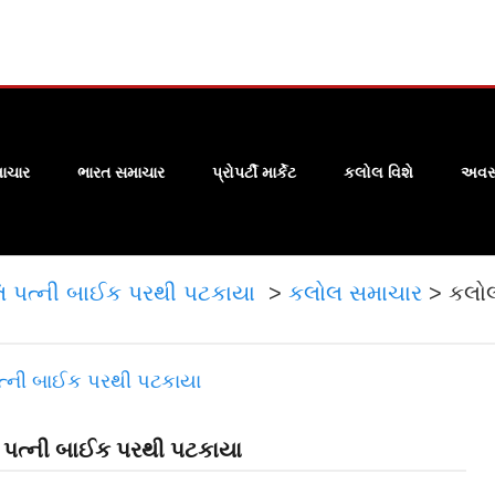
ાચાર
ભારત સમાચાર
પ્રોપર્ટી માર્કેટ
કલોલ વિશે
અવસા
તિ પત્ની બાઈક પરથી પટકાયા
>
કલોલ સમાચાર
>
કલોલ
િ પત્ની બાઈક પરથી પટકાયા