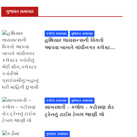
ગુજરાત સમાચાર
કલોલ સમાચાર
ગુજરાત સમાચાર
હથિયાર લાયસન્સની વિગતો
આપવા બાબતે ગાંધીનગર કલેક્ટર
કચેરીનું ભેદી મૌન,કલેક્ટર
કચેરીએ પ્રાઈવસીનું બહાનું ધરી
માહિતી છુપાવી
કલોલ સમાચાર
ગુજરાત સમાચાર
સાબરમતી – કલોલ – કટોસણ રોડ
ટ્રેનનું ટાઈમ ટેબલ જાણી લો
ગુજરાત સમાચાર