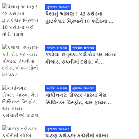
ગુજરાત સમાચાર
પૈસાનું આંધણ ! 42 કરોડના
હાટકેશ્વર બ્રિજને 10 કરોડના ખર્ચે
તોડી પડાશે
કલોલ સમાચાર
ગુજરાત સમાચાર
કલોલ: છત્રાલ-કડી રોડ પર ખાતર
કૌભાંડ, કંપનીમાં દરોડા, બે
શખ્સોની ધરપકડ
કલોલ સમાચાર
ગુજરાત સમાચાર
ગાંધીનગર: સેક્ટર ચારમાં ગેસ
સિલિન્ડર વિસ્ફોટ, ચાર ફાયર
કર્મચારીઓ ઘાયલ
ગુજરાત સમાચાર
પાટણ કલેકટર કચેરીમાં બોમ્બ