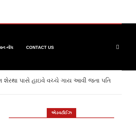
ન નોંધ
CONTACT US
 શેરથા પાસે હાઇવે વચ્ચે ગાય આવી જતા પતિ
એડવર્ટાઈઝ