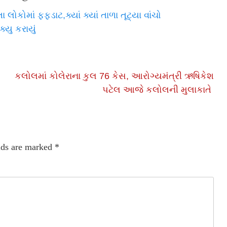
ોકોમાં ફફડાટ,ક્યાં ક્યાં તાળા તૂટ્યા વાંચો
્યુ કરાયું
કલોલમાં કોલેરાના કુલ 76 કેસ, આરોગ્યમંત્રી ઋષિકેશ
પટેલ આજે કલોલની મુલાકાતે
lds are marked
*