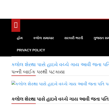
હોમ
કલોલ સમાચાર
સરકારી ભરતી
ગુજરાત સમ
PRIVACY POLICY
કલોલ શેરથા પાસે હાઇવે વચ્ચે ગાય આવી જતા પ
પત્ની બાઈક પરથી પટકાયા
કલોલ શેરથા પાસે હાઇવે વચ્ચે ગાય આવી જતા પત