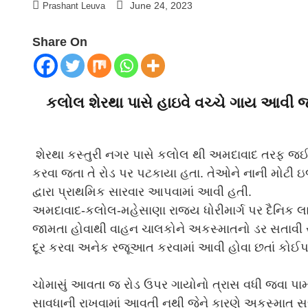
June 24, 2023
Prashant Leuva
Share On
કલોલ શેરથા પાસે હાઇવે વચ્ચે ગાય આવી 
શેરથા કસ્તુરી નગર પાસે કલોલ થી અમદાવાદ તરફ જ
કરવા જતા તે રોડ પર પટકાયા હતા. તેઓને નાની મોટી
દ્વારા પ્રાથમિક સારવાર આપવામાં આવી હતી.
અમદાવાદ-કલોલ-મહેસાણા રાજ્ય ધોરીમાર્ગ પર દૈનિક 
જામતા હોવાથી વાહન ચાલકોને અકસ્માતનો ડર સતાવી રહ્
દૂર કરવા અનેક રજૂઆત કરવામાં આવી હોવા છતાં કોઈપણ 
ચોમાસું આવતા જ રોડ ઉપર ગાયોનો ત્રાસ વધી જવા પામ્
સાવધાની રાખવામાં આવતી નથી જેને કારણે અકસ્માત સર્