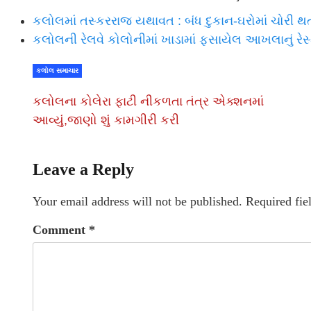
કલોલમાં તસ્કરરાજ યથાવત : બંધ દુકાન-ઘરોમાં ચોરી થતા લ
કલોલની રેલવે કોલોનીમાં ખાડામાં ફસાયેલ આખલાનું રેસ્ક
કલોલ સમાચાર
કલોલના કોલેરા ફાટી નીકળતા તંત્ર એક્શનમાં
આવ્યું,જાણો શું કામગીરી કરી
Leave a Reply
Your email address will not be published.
Required fie
Comment
*