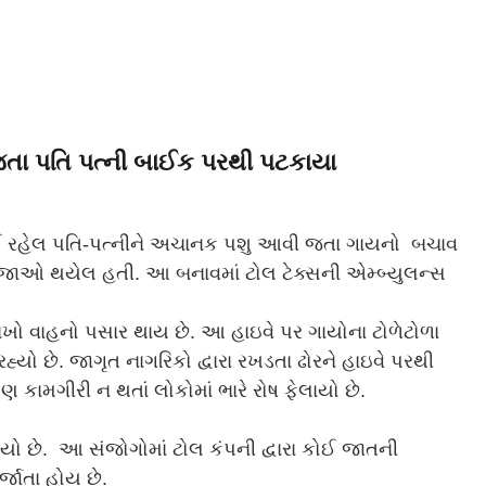
જતા પતિ પત્ની બાઈક પરથી પટકાયા
ઈ રહેલ પતિ-પત્નીને અચાનક પશુ આવી જતા ગાયનો બચાવ
 ઇજાઓ થયેલ હતી. આ બનાવમાં ટોલ ટેક્સની એમ્બ્યુલન્સ
લાખો વાહનો પસાર થાય છે. આ
હાઇવે
પર
ગાય
ોના ટોળેટોળા
યો છે. જાગૃત નાગરિકો દ્વારા રખડતા ઢોરને
હાઇવે
પરથી
કામગીરી ન થતાં લોકોમાં ભારે રોષ ફેલાયો છે.
યો છે. આ સંજોગોમાં ટોલ કંપની દ્વારા કોઈ જાતની
જાતા હોય છે.