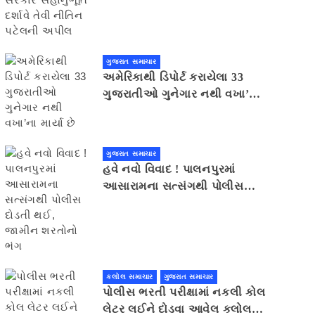
સહાનુભૂતિ દર્શાવે તેવી નીતિન
પટેલની અપીલ
ગુજરાત સમાચાર
અમેરિકાથી ડિપોર્ટ કરાયેલા 33
ગુજરાતીઓ ગુનેગાર નથી વખા’ના
માર્યા છે
ગુજરાત સમાચાર
હવે નવો વિવાદ ! પાલનપુરમાં
આસારામના સત્સંગથી પોલીસ
દોડતી થઈ, જામીન શરતોનો ભંગ
કલોલ સમાચાર
ગુજરાત સમાચાર
પોલીસ ભરતી પરીક્ષામાં નકલી કોલ
લેટર લઈને દોડવા આવેલ કલોલનો