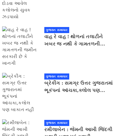
યુવક ઝડપાયો
ગુજરાત સમાચાર
વાહ રે વાહ ! થોળનાં તલાટીને
ખબર જ નથી કે ગામતળની
જમીન સરકારી છે કે ખાનગી
ગુજરાત સમાચાર
બ્રેકીંગ : સમગ્ર ઉત્તર ગુજરાતમાં
ભૂકંપનાં આંચકા,કલોલ પણ
બાકાત નહીં
ગુજરાત સમાચાર
રમીલાબેન : જેમની આખી જિંદગી