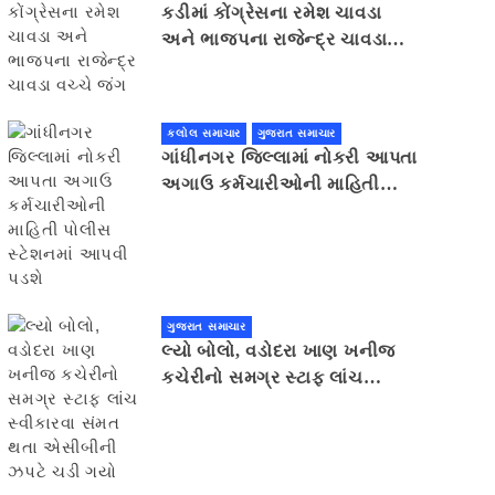
કડીમાં કોંગ્રેસના રમેશ ચાવડા
અને ભાજપના રાજેન્દ્ર ચાવડા
વચ્ચે જંગ
કલોલ સમાચાર
ગુજરાત સમાચાર
ગાંધીનગર જિલ્લામાં નોકરી આપતા
અગાઉ કર્મચારીઓની માહિતી
પોલીસ સ્ટેશનમાં આપવી પડશે
ગુજરાત સમાચાર
લ્યો બોલો, વડોદરા ખાણ ખનીજ
કચેરીનો સમગ્ર સ્ટાફ લાંચ
સ્વીકારવા સંમત થતા એસીબીની
ઝપટે ચડી ગયો