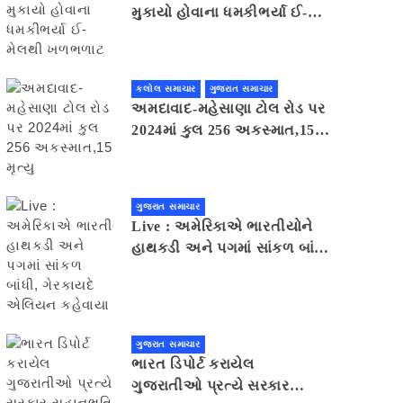
મુકાયો હોવાના ધમકીભર્યા ઈ-
મેલથી ખળભળાટ
કલોલ સમાચાર
ગુજરાત સમાચાર
અમદાવાદ-મહેસાણા ટોલ રોડ પર
2024માં કુલ 256 અકસ્માત,15
મૃત્યુ
ગુજરાત સમાચાર
Live : અમેરિકાએ ભારતીયોને
હાથકડી અને પગમાં સાંકળ બાંધી,
ગેરકાયદે એલિયન કહેવાયા
ગુજરાત સમાચાર
ભારત ડિપોર્ટ કરાયેલ
ગુજરાતીઓ પ્રત્યે સરકાર