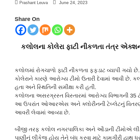
June 24, 2023
Prashant Leuva
Share On
કલોલના કોલેરા ફાટી નીકળતા તંત્ર એક્શનમ
કલોલમાં રોગચાળો ફાટી નીકળતા ફફડાટ વ્યાપી ગયો છે. 
કોલેરાને કારણે આરોગ્ય ટીમો ઉતારી દેવામાં આવી છે. ક
હતા અને સ્થિતિની સમીક્ષા કરી હતી.
કલોલના અસરગ્રસ્ત વિસ્તારમાં આરોગ્ય વિભાગની 35 ટીમ
આ ઉપરાંત ઓઆરએસ અને ક્લોરીનની ટેબ્લેટનું વિતરણ કરવ
આવરી લેવામાં આવ્યા છે.
બીજી તરફ કલોલ નગરપાલિકા અને ઔડાની ટીમોએ લીકેજ 
પાણીનું લીકેજ હોય તેને બંધ કરવા માટે કામગીરી હાથ