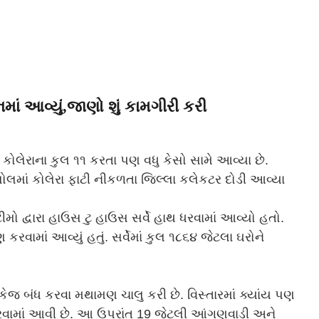
ાં આવ્યું,જાણો શું કામગીરી કરી
કોલેરાના કુલ ૧૧ કરતા પણ વધુ કેસો સામે આવ્યા છે.
લોલમાં કોલેરા ફાટી નીકળતા જિલ્લા કલેકટર દોડી આવ્યા
ો દ્વારા હાઉસ ટુ હાઉસ સર્વે હાથ ધરવામાં આવ્યો હતો.
ામાં આવ્યું હતું. સર્વેમાં કુલ ૧૮૬૪ જેટલા ઘરોને
બંધ કરવા મથામણ ચાલુ કરી છે. વિસ્તારમાં ક્યાંય પણ
 ધરવામાં આવી છે. આ ઉપરાંત 19 જેટલી આંગણવાડી અને