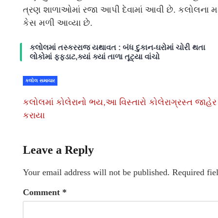
ત્રણ શાળાઓમાં રજા આપી દેવામાં આવી છે. કલોલના મટવાક
કેસ મળી આવ્યા છે.
કલોલમાં તસ્કરરાજ યથાવત : બંધ દુકાન-ઘરોમાં ચોરી થતા
લોકોમાં ફફડાટ,ક્યાં ક્યાં તાળા તૂટ્યા વાંચો
કલોલ સમાચાર
કલોલમાં કોલેરાનો ભય,આ વિસ્તારો કોલેરાગ્રસ્ત જાહેર
કરાયા
Leave a Reply
Your email address will not be published.
Required fie
Comment
*