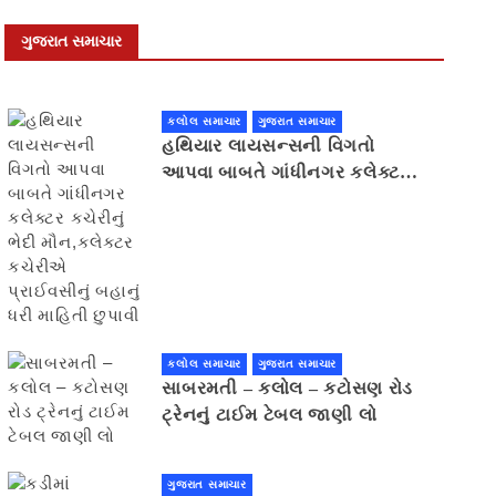
ગુજરાત સમાચાર
કલોલ સમાચાર
ગુજરાત સમાચાર
હથિયાર લાયસન્સની વિગતો
આપવા બાબતે ગાંધીનગર કલેક્ટર
કચેરીનું ભેદી મૌન,કલેક્ટર
કચેરીએ પ્રાઈવસીનું બહાનું ધરી
માહિતી છુપાવી
કલોલ સમાચાર
ગુજરાત સમાચાર
સાબરમતી – કલોલ – કટોસણ રોડ
ટ્રેનનું ટાઈમ ટેબલ જાણી લો
ગુજરાત સમાચાર