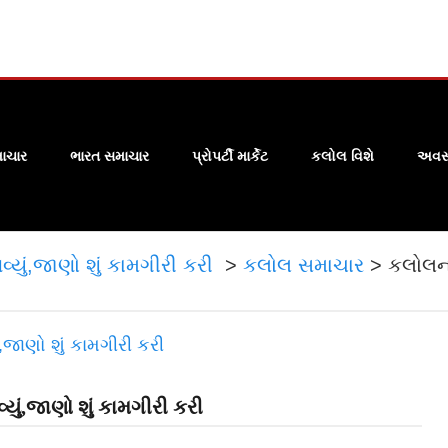
ાચાર
ભારત સમાચાર
પ્રોપર્ટી માર્કેટ
કલોલ વિશે
અવસા
્યું,જાણો શું કામગીરી કરી
>
કલોલ સમાચાર
>
કલોલના
યું,જાણો શું કામગીરી કરી