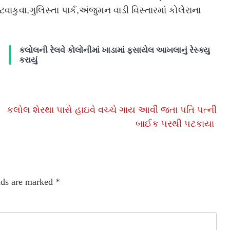
ુવા,ગુલિસ્તા પાર્ક,અંજુમન વાડી વિસ્તારમાં કોલેરાના
કલોલની રેલવે કોલોનીમાં ખાડામાં ફસાયેલ આખલાનું રેસ્ક્યુ
કરાયું
કલોલ શેરથા પાસે હાઇવે વચ્ચે ગાય આવી જતા પતિ પત્ની
બાઈક પરથી પટકાયા
lds are marked
*