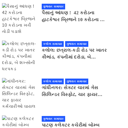
ગુજરાત સમાચાર
પૈસાનું આંધણ ! 42 કરોડના
હાટકેશ્વર બ્રિજને 10 કરોડના ખર્ચે
તોડી પડાશે
કલોલ સમાચાર
ગુજરાત સમાચાર
કલોલ: છત્રાલ-કડી રોડ પર ખાતર
કૌભાંડ, કંપનીમાં દરોડા, બે
શખ્સોની ધરપકડ
કલોલ સમાચાર
ગુજરાત સમાચાર
ગાંધીનગર: સેક્ટર ચારમાં ગેસ
સિલિન્ડર વિસ્ફોટ, ચાર ફાયર
કર્મચારીઓ ઘાયલ
ગુજરાત સમાચાર
પાટણ કલેકટર કચેરીમાં બોમ્બ