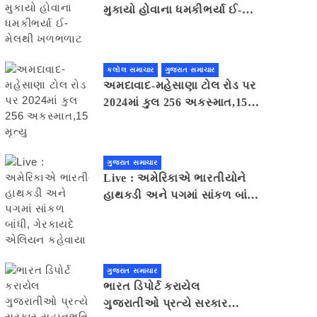
મુકાયો હોવાના ધમકીભર્યા ઈ-
મેલથી ખળભળાટ
કલોલ સમાચાર
ગુજરાત સમાચાર
અમદાવાદ-મહેસાણા ટોલ રોડ પર
2024માં કુલ 256 અકસ્માત,15
મૃત્યુ
ગુજરાત સમાચાર
Live : અમેરિકાએ ભારતીયોને
હાથકડી અને પગમાં સાંકળ બાંધી,
ગેરકાયદે એલિયન કહેવાયા
ગુજરાત સમાચાર
ભારત ડિપોર્ટ કરાયેલ
ગુજરાતીઓ પ્રત્યે સરકાર