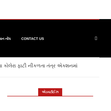
ન નોંધ
CONTACT US
 કોલેરા ફાટી નીકળતા તંત્ર એક્શનમાં
એડવર્ટાઈઝ