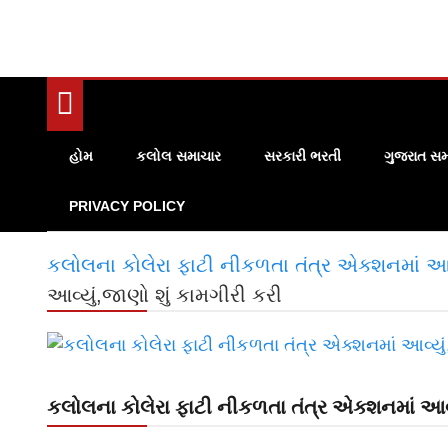
હોમ
કલોલ સમાચાર
સરકારી ભરતી
ગુજરાત સમ
PRIVACY POLICY
કલોલના કોલેરા ફાટી નીકળતા તંત્ર એક્શનમાં આવ
આવ્યું,જાણો શું કામગીરી કરી
કલોલના કોલેરા ફાટી નીકળતા તંત્ર એક્શનમાં આવ્