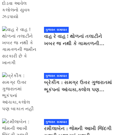
યુવક ઝડપાયો
ગુજરાત સમાચાર
વાહ રે વાહ ! થોળનાં તલાટીને
ખબર જ નથી કે ગામતળની
જમીન સરકારી છે કે ખાનગી
ગુજરાત સમાચાર
બ્રેકીંગ : સમગ્ર ઉત્તર ગુજરાતમાં
ભૂકંપનાં આંચકા,કલોલ પણ
બાકાત નહીં
ગુજરાત સમાચાર
રમીલાબેન : જેમની આખી જિંદગી