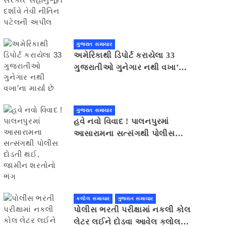
સહાનુભૂતિ દર્શાવે તેવી નીતિન
પટેલની અપીલ
ગુજરાત સમાચાર
અમેરિકાથી ડિપોર્ટ કરાયેલા 33
ગુજરાતીઓ ગુનેગાર નથી વખા’ના
માર્યા છે
ગુજરાત સમાચાર
હવે નવો વિવાદ ! પાલનપુરમાં
આસારામના સત્સંગથી પોલીસ
દોડતી થઈ, જામીન શરતોનો ભંગ
કલોલ સમાચાર
ગુજરાત સમાચાર
પોલીસ ભરતી પરીક્ષામાં નકલી કોલ
લેટર લઈને દોડવા આવેલ કલોલનો