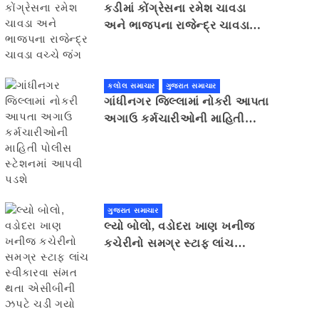
કડીમાં કોંગ્રેસના રમેશ ચાવડા
અને ભાજપના રાજેન્દ્ર ચાવડા
વચ્ચે જંગ
કલોલ સમાચાર
ગુજરાત સમાચાર
ગાંધીનગર જિલ્લામાં નોકરી આપતા
અગાઉ કર્મચારીઓની માહિતી
પોલીસ સ્ટેશનમાં આપવી પડશે
ગુજરાત સમાચાર
લ્યો બોલો, વડોદરા ખાણ ખનીજ
કચેરીનો સમગ્ર સ્ટાફ લાંચ
સ્વીકારવા સંમત થતા એસીબીની
ઝપટે ચડી ગયો