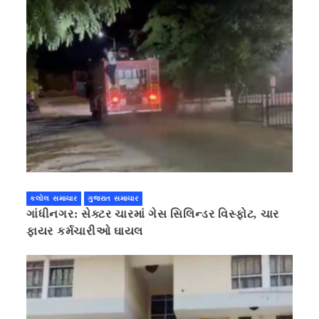
કલોલ સમાચાર
ગુજરાત સમાચાર
ગાંધીનગર: સેક્ટર ચારમાં ગેસ સિલિન્ડર વિસ્ફોટ, ચાર
ફાયર કર્મચારીઓ ઘાયલ