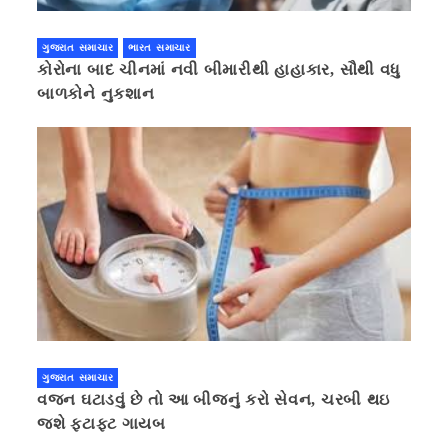
ગુજરાત સમાચાર
ભારત સમાચાર
કોરોના બાદ ચીનમાં નવી બીમારીથી હાહાકાર, સૌથી વધુ
બાળકોને નુકશાન
ગુજરાત સમાચાર
વજન ઘટાડવું છે તો આ બીજનું કરો સેવન, ચરબી થઇ
જશે ફટાફટ ગાયબ