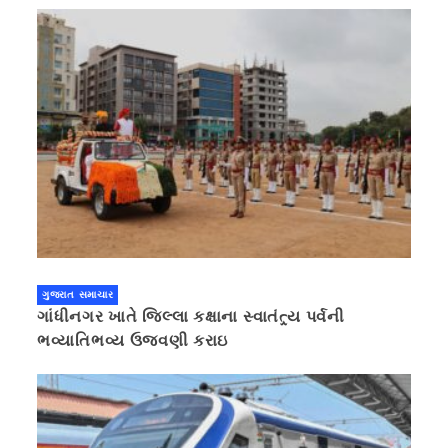
ગુજરાત સમાચાર
ગાંધીનગર ખાતે જિલ્લા કક્ષાના સ્વાતંત્ર્ય પર્વની
ભવ્યાતિભવ્ય ઉજવણી કરાઇ