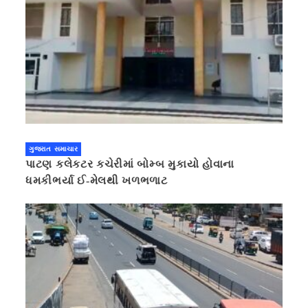
ગુજરાત સમાચાર
પાટણ કલેકટર કચેરીમાં બોમ્બ મુકાયો હોવાના
ધમકીભર્યા ઈ-મેલથી ખળભળાટ