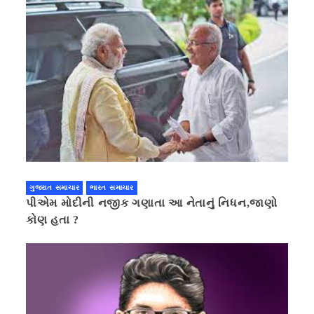
ગુજરાત સમાચાર
ભારત સમાચાર
પીએમ મોદીની નજીક ગણાતા આ નેતાનું નિધન,જાણો
કોણ હતા ?