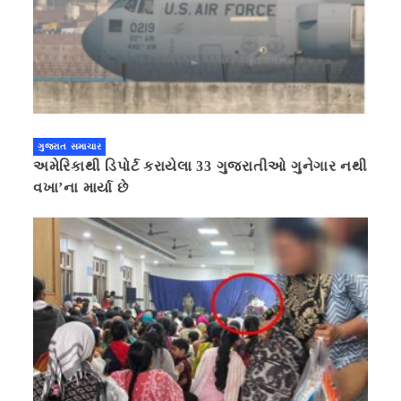
ગુજરાત સમાચાર
અમેરિકાથી ડિપોર્ટ કરાયેલા 33 ગુજરાતીઓ ગુનેગાર નથી
વખા’ના માર્યા છે