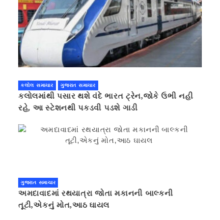
કલોલ સમાચાર
ગુજરાત સમાચાર
કલોલમાંથી પસાર થશે વંદે ભારત ટ્રેન,જોકે ઉભી નહી
રહે, આ સ્ટેશનથી પકડવી પડશે ગાડી
ગુજરાત સમાચાર
અમદાવાદમાં રથયાત્રા જોતા મકાનની બાલ્કની
તૂટી,એકનું મોત,આઠ ઘાયલ