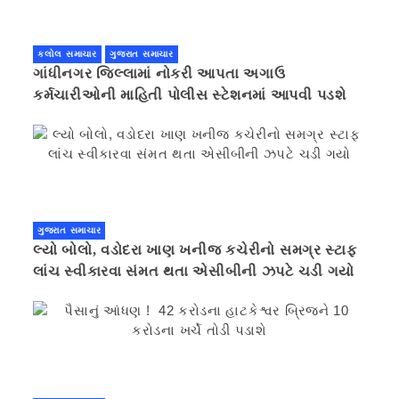
કલોલ સમાચાર
ગુજરાત સમાચાર
ગાંધીનગર જિલ્લામાં નોકરી આપતા અગાઉ
કર્મચારીઓની માહિતી પોલીસ સ્ટેશનમાં આપવી પડશે
ગુજરાત સમાચાર
લ્યો બોલો, વડોદરા ખાણ ખનીજ કચેરીનો સમગ્ર સ્ટાફ
લાંચ સ્વીકારવા સંમત થતા એસીબીની ઝપટે ચડી ગયો