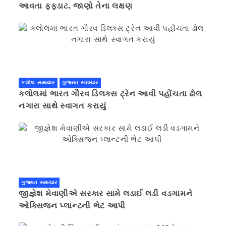
આવતા ફફડાટ, જાણો તેના લક્ષણ
કલોલ સમાચાર
ગુજરાત સમાચાર
કલોલમાં ભારત ગૌરવ ડિલક્સ ટ્રેન આવી પહોંચતા ઢોલ
નગારા સાથે સ્વાગત કરાયું
ગુજરાત સમાચાર
જીજ્ઞેશ મેવાણીએ સરકાર સામે લડાઈ લડી વડગામને
ઓક્સિજન પ્લાન્ટની ભેટ આપી