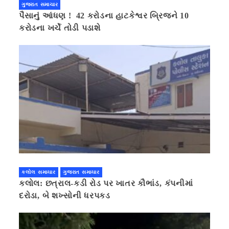
ગુજરાત સમાચાર
પૈસાનું આંધણ ! 42 કરોડના હાટકેશ્વર બ્રિજને 10
કરોડના ખર્ચે તોડી પડાશે
કલોલ સમાચાર
ગુજરાત સમાચાર
કલોલ: છત્રાલ-કડી રોડ પર ખાતર કૌભાંડ, કંપનીમાં
દરોડા, બે શખ્સોની ધરપકડ