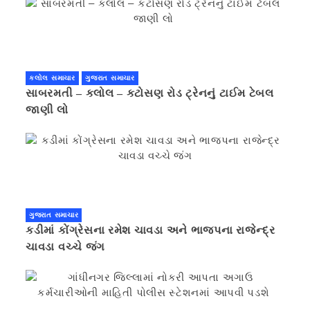
કલોલ સમાચાર
ગુજરાત સમાચાર
સાબરમતી – કલોલ – કટોસણ રોડ ટ્રેનનું ટાઈમ ટેબલ
જાણી લો
ગુજરાત સમાચાર
કડીમાં કોંગ્રેસના રમેશ ચાવડા અને ભાજપના રાજેન્દ્ર
ચાવડા વચ્ચે જંગ