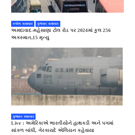
કલોલ સમાચાર
ગુજરાત સમાચાર
અમદાવાદ-મહેસાણા ટોલ રોડ પર 2024માં કુલ 256
અકસ્માત,15 મૃત્યુ
ગુજરાત સમાચાર
Live : અમેરિકાએ ભારતીયોને હાથકડી અને પગમાં
સાંકળ બાંધી, ગેરકાયદે એલિયન કહેવાયા