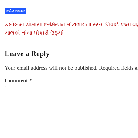
કલોલ સમાચાર
કલોલમાં ચોમાસા દરમિયાન મોટાભાગના રસ્તા ધોવાઈ જતા વ
ચાલકો તોબા પોકારી ઉઠ્યાં
Leave a Reply
Your email address will not be published.
Required fields 
Comment
*