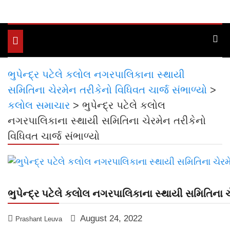
Toggle
navigation
ભુપેન્દ્ર પટેલે કલોલ નગરપાલિકાના સ્થાયી
સમિતિના ચેરમેન તરીકેનો વિધિવત ચાર્જ સંભાળ્યો
>
કલોલ સમાચાર
>
ભુપેન્દ્ર પટેલે કલોલ
નગરપાલિકાના સ્થાયી સમિતિના ચેરમેન તરીકેનો
વિધિવત ચાર્જ સંભાળ્યો
ભુપેન્દ્ર પટેલે કલોલ નગરપાલિકાના સ્થાયી સમિતિના ચ
August 24, 2022
Prashant Leuva