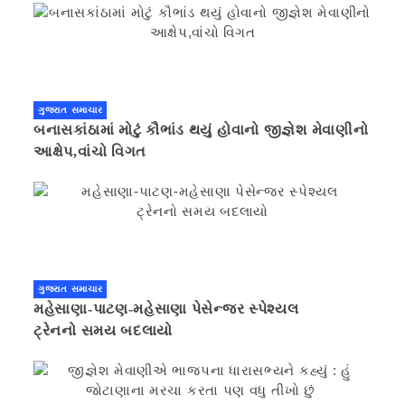
ગુજરાત સમાચાર
બનાસકાંઠામાં મોટું કૌભાંડ થયું હોવાનો જીજ્ઞેશ મેવાણીનો
આક્ષેપ,વાંચો વિગત
ગુજરાત સમાચાર
મહેસાણા-પાટણ-મહેસાણા પેસેન્જર સ્પેશ્યલ
ટ્રેનનો સમય બદલાયો