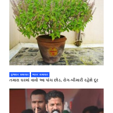
ગુજરાત સમાચાર
ભારત સમાચાર
તમારા ઘરમાં વાવો આ પાંચ છોડ, રોગ-બીમારી રહેશે દૂર