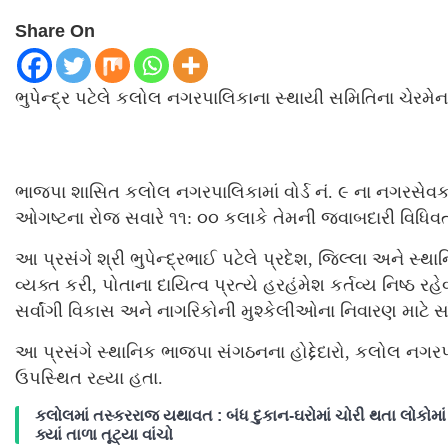
Share On
ભુપેન્દ્ર પટેલે કલોલ નગરપાલિકાના સ્થાયી સમિતિના ચેરમેન 
ભાજપા શાસિત કલોલ નગરપાલિકામાં વોર્ડ નં. ૯ ના નગરસેવકશ
ઓગષ્ટના રોજ સવારે ૧૧: ૦૦ કલાકે તેમની જવાબદારી વિધિવત
આ પ્રસંગે શ્રી ભુપેન્દ્રભાઈ પટેલે પ્રદેશ, જિલ્લા અને
વ્યક્ત કરી, પોતાના દાયિત્વ પ્રત્યે હરહંમેશ કર્તવ્ય નિષ્ઠ
સર્વાંગી વિકાસ અને નાગરિકોની મુશ્કેલીઓના નિવારણ માટે
આ પ્રસંગે સ્થાનિક ભાજપા સંગઠનના હોદ્દેદારો, કલોલ નગરપ
ઉપસ્થિત રહ્યા હતા.
કલોલમાં તસ્કરરાજ યથાવત : બંધ દુકાન-ઘરોમાં ચોરી થતા લોકોમાં 
ક્યાં તાળા તૂટ્યા વાંચો