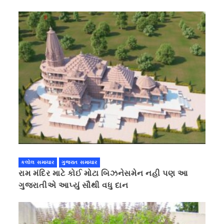
કરવાની ચિમકી
કલોલ સમાચાર
ગુજરાત સમાચાર
રામ મંદિર માટે કોઈ મોટા બિઝનેસમેન નહી પણ આ
ગુજરાતીએ આપ્યું સૌથી વધુ દાન