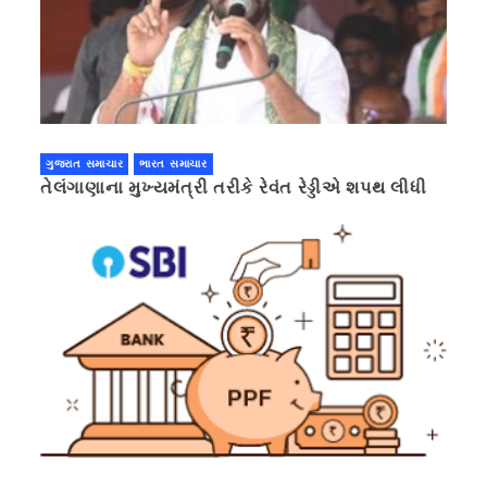
ગુજરાત સમાચાર
ભારત સમાચાર
તેલંગાણાના મુખ્યમંત્રી તરીકે રેવંત રેડ્ડીએ શપથ લીધી