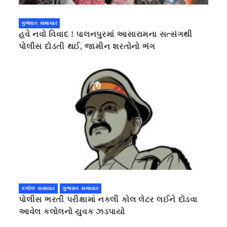
ગુજરાત સમાચાર
હવે નવો વિવાદ ! પાલનપુરમાં આસારામના સત્સંગથી
પોલીસ દોડતી થઈ, જામીન શરતોનો ભંગ
કલોલ સમાચાર
ગુજરાત સમાચાર
પોલીસ ભરતી પરીક્ષામાં નકલી કોલ લેટર લઈને દોડવા
આવેલ કલોલનો યુવક ઝડપાયો