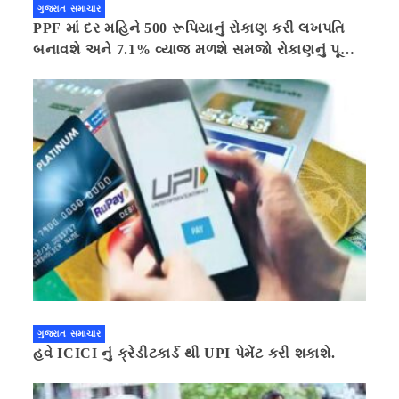
ગુજરાત સમાચાર
PPF માં દર મહિને 500 રૂપિયાનું રોકાણ કરી લખપતિ
બનાવશે અને 7.1% વ્યાજ મળશે સમજો રોકાણનું પૂરું
ગણિત .નવી દિલ્હી 41 મિનીટ પહેલા.
ગુજરાત સમાચાર
હવે ICICI નું ક્રેડીટકાર્ડ થી UPI પેમેંટ કરી શકાશે.