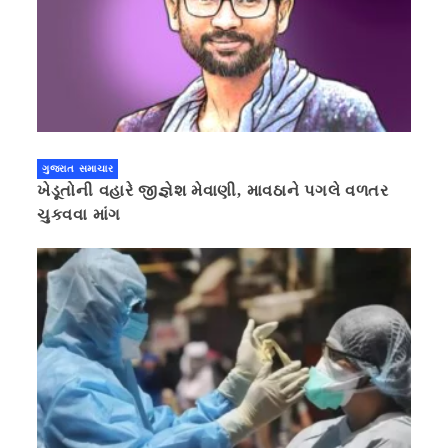
ગુજરાત સમાચાર
ખેડૂતોની વહારે જીજ્ઞેશ મેવાણી, માવઠાને પગલે વળતર
ચુકવવા માંગ