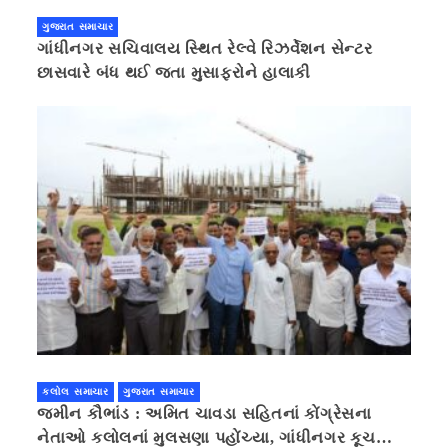
ગુજરાત સમાચાર
ગાંધીનગર સચિવાલય સ્થિત રેલ્વે રિઝર્વેશન સેન્ટર
છાસવારે બંધ થઈ જતા મુસાફરોને હાલાકી
કલોલ સમાચાર
ગુજરાત સમાચાર
જમીન કૌભાંડ : અમિત ચાવડા સહિતનાં કોંગ્રેસના
નેતાઓ કલોલનાં મુલસણા પહોંચ્યા, ગાંધીનગર કૂચ