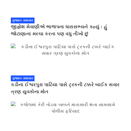
ગુજરાત સમાચાર
જીજ્ઞેશ મેવાણીએ ભાજપના ધારાસભ્યને કહ્યું : હું
જોટાણાના મરચા કરતા પણ વધુ તીખો છું
ગુજરાત સમાચાર
કડીના ઈશ્વરપુરા પાટિયા પાસે ટ્રકની ટક્કરે બાઈક સવાર
ત્રણ યુવકોના મોત