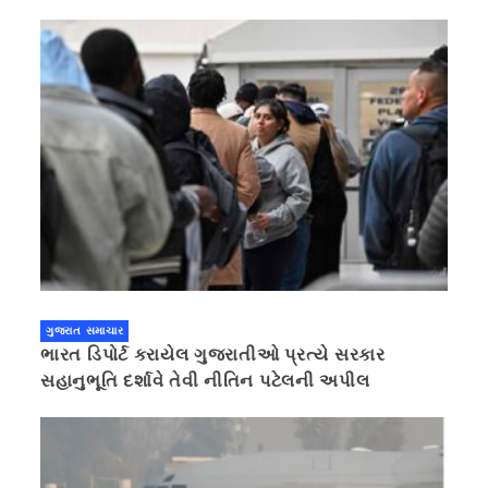
ગુજરાત સમાચાર
ભારત ડિપોર્ટ કરાયેલ ગુજરાતીઓ પ્રત્યે સરકાર
સહાનુભૂતિ દર્શાવે તેવી નીતિન પટેલની અપીલ