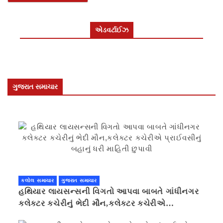
એડવર્ટાઈઝ
ગુજરાત સમાચાર
કલોલ સમાચાર
ગુજરાત સમાચાર
હથિયાર લાયસન્સની વિગતો આપવા બાબતે ગાંધીનગર
કલેક્ટર કચેરીનું ભેદી મૌન,કલેક્ટર કચેરીએ
પ્રાઈવસીનું બહાનું ધરી માહિતી છુપાવી