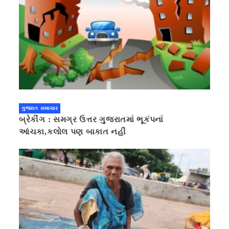
ગુજરાત સમાચાર
બ્રેકીંગ : સમગ્ર ઉત્તર ગુજરાતમાં ભૂકંપનાં
આંચકા,કલોલ પણ બાકાત નહીં