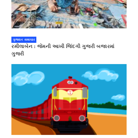
ગુજરાત સમાચાર
રમીલાબેન : જેમની આખી જિંદગી ગુજરી બજારમાં
ગુજરી