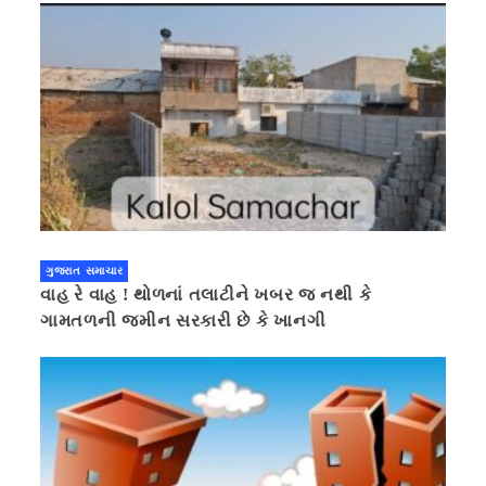
ગુજરાત સમાચાર
વાહ રે વાહ ! થોળનાં તલાટીને ખબર જ નથી કે
ગામતળની જમીન સરકારી છે કે ખાનગી