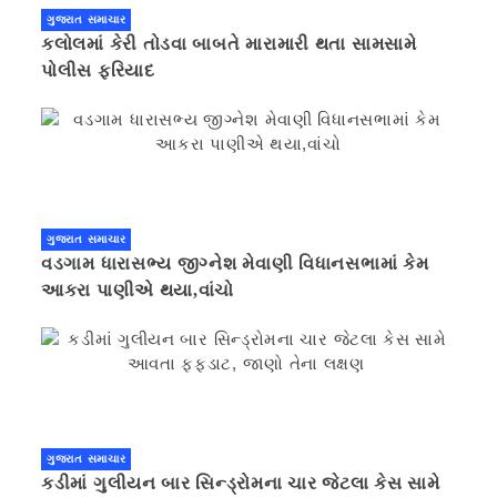
ગુજરાત સમાચાર
કલોલમાં કેરી તોડવા બાબતે મારામારી થતા સામસામે
પોલીસ ફરિયાદ
ગુજરાત સમાચાર
વડગામ ધારાસભ્ય જીગ્નેશ મેવાણી વિધાનસભામાં કેમ
આકરા પાણીએ થયા,વાંચો
ગુજરાત સમાચાર
કડીમાં ગુલીયન બાર સિન્ડ્રોમના ચાર જેટલા કેસ સામે