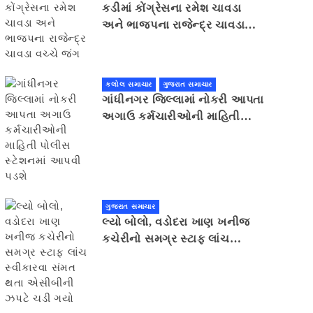
કડીમાં કોંગ્રેસના રમેશ ચાવડા
અને ભાજપના રાજેન્દ્ર ચાવડા
વચ્ચે જંગ
કલોલ સમાચાર
ગુજરાત સમાચાર
ગાંધીનગર જિલ્લામાં નોકરી આપતા
અગાઉ કર્મચારીઓની માહિતી
પોલીસ સ્ટેશનમાં આપવી પડશે
ગુજરાત સમાચાર
લ્યો બોલો, વડોદરા ખાણ ખનીજ
કચેરીનો સમગ્ર સ્ટાફ લાંચ
સ્વીકારવા સંમત થતા એસીબીની
ઝપટે ચડી ગયો