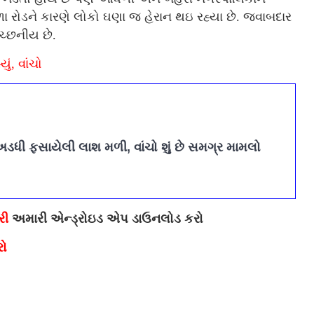
વાળા રોડને કારણે લોકો ઘણા જ હેરાન થઇ રહ્યા છે. જવાબદાર
ઇચ્છનીય છે.
ું, વાંચો
અડધી ફસાયેલી લાશ મળી, વાંચો શું છે સમગ્ર મામલો
રી
અમારી એન્ડ્રોઇડ એપ ડાઉનલોડ કરો
રો