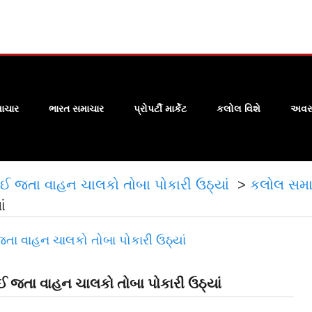
ાચાર
ભારત સમાચાર
પ્રોપર્ટી માર્કેટ
કલોલ વિશે
અવસા
ાઈ જતા વાહન ચાલકો તોબા પોકારી ઉઠ્યાં
>
કલોલ સમા
ાં
ઈ જતા વાહન ચાલકો તોબા પોકારી ઉઠ્યાં