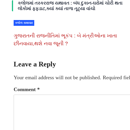
કલોલમાં તસ્કરરાજ યથાવત : બંધ દુકાન-ઘરોમાં ચોરી થતા
લોકોમાં ફફડાટ,ક્યાં ક્યાં તાળા તૂટ્યા વાંચો
કલોલ સમાચાર
ગુજરાતની રાજનીતિમાં ભૂકંપ : બે મંત્રીઓના ખાતા
છીનવાયા,થશે નવા જૂની ?
Leave a Reply
Your email address will not be published.
Required fie
Comment
*