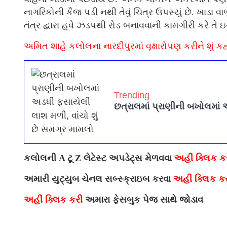
નાગરિકોની કૈજ પડી નથી તેવું ચિત્ર ઉપસ્યું છે. ખાડા 
તંત્ર દ્વારા હવે ઝડપથી રોડ બનાવવાની કામગીરી કરે તે 
અમિત શાહે કલોલના નારદીપુરમાં વૃક્ષારોપણ કરીને શું કહ્ય
Trending
છત્રાલમાં પ્રાણીની બખોલમાં 
કલોલની A ટૂ Z લેટેસ્ટ અપડેટ્સ મેળવવા
અહીં ક્લિક ક
અમારી યુટ્યુબ ચેનલ સબ્સ્ક્રાઇબ કરવા
અહીં ક્લિક ક
અહીં ક્લિક કરી
અમારા ફેસબુક પેજ સાથે જોડાવ