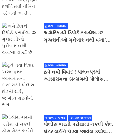
સહાનુભૂતિ દર્શાવે તેવી નીતિન
પટેલની અપીલ
ગુજરાત સમાચાર
અમેરિકાથી ડિપોર્ટ કરાયેલા 33
ગુજરાતીઓ ગુનેગાર નથી વખા’ના
માર્યા છે
ગુજરાત સમાચાર
હવે નવો વિવાદ ! પાલનપુરમાં
આસારામના સત્સંગથી પોલીસ
દોડતી થઈ, જામીન શરતોનો ભંગ
કલોલ સમાચાર
ગુજરાત સમાચાર
પોલીસ ભરતી પરીક્ષામાં નકલી કોલ
લેટર લઈને દોડવા આવેલ કલોલનો