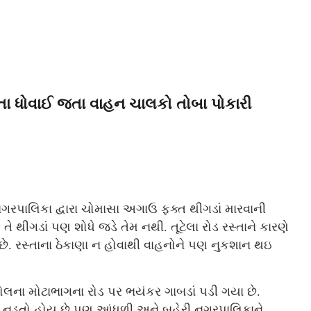
તા ધોવાઈ જતા વાહન ચાલકો તોબા પોકારી
ગરપાલિકા દ્વારા ચોમાસા અગાઉ ફક્ત થીગડાં મારવાની
ે થીગડાં પણ શોધે જડે તેમ નથી. તૂટેલા રોડ રસ્તાને કારણે
છે. રસ્તાના ઠેકાણા ન હોવાથી વાહનોને પણ નુકશાન થઇ
ોલના મોટાભાગના રોડ પર ભયંકર ગાબડાં પડી ગયા છે.
ણ નડતો હોય છે પણ આંધળી અને બહેરી નગરપાલિકાને