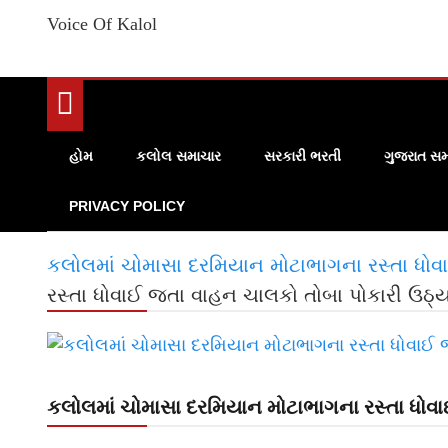
Voice Of Kalol
હોમ
કલોલ સમાચાર
સરકારી ભરતી
ગુજરાત સમ
PRIVACY POLICY
કલોલમાં ચોમાસા દરમિયાન મોટાભાગના રસ્તા ધોવ
રસ્તા ધોવાઈ જતા વાહન ચાલકો તોબા પોકારી ઉઠ્ય
કલોલમાં ચોમાસા દરમિયાન મોટાભાગના રસ્તા ધોવા