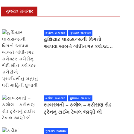
ગુજરાત સમાચાર
કલોલ સમાચાર
ગુજરાત સમાચાર
હથિયાર લાયસન્સની વિગતો
આપવા બાબતે ગાંધીનગર કલેક્ટર
કચેરીનું ભેદી મૌન,કલેક્ટર
કચેરીએ પ્રાઈવસીનું બહાનું ધરી
માહિતી છુપાવી
કલોલ સમાચાર
ગુજરાત સમાચાર
સાબરમતી – કલોલ – કટોસણ રોડ
ટ્રેનનું ટાઈમ ટેબલ જાણી લો
ગુજરાત સમાચાર