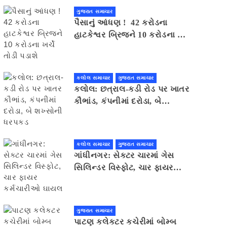
ગુજરાત સમાચાર
પૈસાનું આંધણ ! 42 કરોડના
હાટકેશ્વર બ્રિજને 10 કરોડના ખર્ચે
તોડી પડાશે
કલોલ સમાચાર
ગુજરાત સમાચાર
કલોલ: છત્રાલ-કડી રોડ પર ખાતર
કૌભાંડ, કંપનીમાં દરોડા, બે
શખ્સોની ધરપકડ
કલોલ સમાચાર
ગુજરાત સમાચાર
ગાંધીનગર: સેક્ટર ચારમાં ગેસ
સિલિન્ડર વિસ્ફોટ, ચાર ફાયર
કર્મચારીઓ ઘાયલ
ગુજરાત સમાચાર
પાટણ કલેકટર કચેરીમાં બોમ્બ