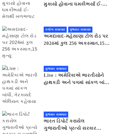
મુકાયો હોવાના ધમકીભર્યા ઈ-
મેલથી ખળભળાટ
કલોલ સમાચાર
ગુજરાત સમાચાર
અમદાવાદ-મહેસાણા ટોલ રોડ પર
2024માં કુલ 256 અકસ્માત,15
મૃત્યુ
ગુજરાત સમાચાર
Live : અમેરિકાએ ભારતીયોને
હાથકડી અને પગમાં સાંકળ બાંધી,
ગેરકાયદે એલિયન કહેવાયા
ગુજરાત સમાચાર
ભારત ડિપોર્ટ કરાયેલ
ગુજરાતીઓ પ્રત્યે સરકાર