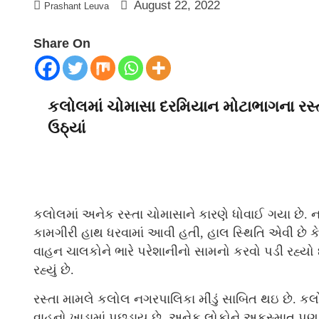
August 22, 2022
Prashant Leuva
Share On
કલોલમાં ચોમાસા દરમિયાન મોટાભાગના રસ્
ઉઠ્યાં
કલોલમાં અનેક રસ્તા ચોમાસાને કારણે ધોવાઈ ગયા છે. ન
કામગીરી હાથ ધરવામાં આવી હતી, હાલ સ્થિતિ એવી છે કે ત
વાહન ચાલકોને ભારે પરેશાનીનો સામનો કરવો પડી રહ્યો 
રહ્યું છે.
રસ્તા મામલે કલોલ નગરપાલિકા મીંડું સાબિત થઇ છે. કલ
વાહનો ખાડામાં પછડાય છે. અનેક લોકોને અકસ્માત પ