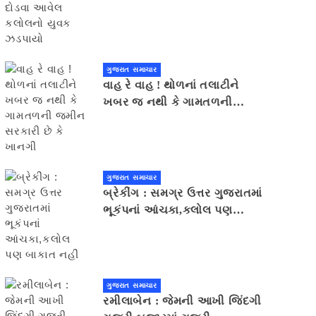
યુવક ઝડપાયો
ગુજરાત સમાચાર
વાહ રે વાહ ! થોળનાં તલાટીને
ખબર જ નથી કે ગામતળની
જમીન સરકારી છે કે ખાનગી
ગુજરાત સમાચાર
બ્રેકીંગ : સમગ્ર ઉત્તર ગુજરાતમાં
ભૂકંપનાં આંચકા,કલોલ પણ
બાકાત નહીં
ગુજરાત સમાચાર
રમીલાબેન : જેમની આખી જિંદગી