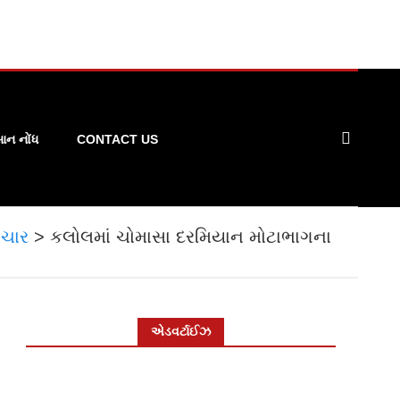
ન નોંધ
CONTACT US
ચાર
>
કલોલમાં ચોમાસા દરમિયાન મોટાભાગના
એડવર્ટાઈઝ