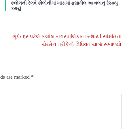
કલોલની રેલવે કોલોનીમાં ખાડામાં ફસાયેલ આખલાનું રેસ્ક્યુ
કરાયું
ભુપેન્દ્ર પટેલે કલોલ નગરપાલિકાના સ્થાયી સમિતિના
ચેરમેન તરીકેનો વિધિવત ચાર્જ સંભાળ્યો
lds are marked
*