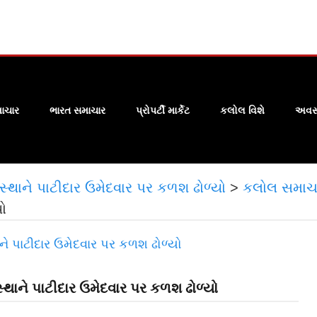
ાચાર
ભારત સમાચાર
પ્રોપર્ટી માર્કેટ
કલોલ વિશે
અવસા
સ્થાને પાટીદાર ઉમેદવાર પર કળશ ઢોળ્યો
>
કલોલ સમાચ
ો
્થાને પાટીદાર ઉમેદવાર પર કળશ ઢોળ્યો