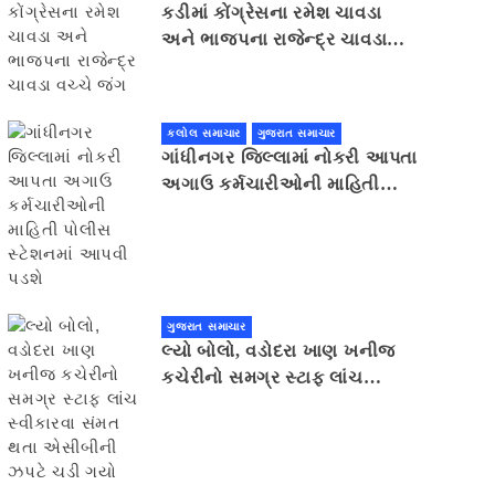
કડીમાં કોંગ્રેસના રમેશ ચાવડા
અને ભાજપના રાજેન્દ્ર ચાવડા
વચ્ચે જંગ
કલોલ સમાચાર
ગુજરાત સમાચાર
ગાંધીનગર જિલ્લામાં નોકરી આપતા
અગાઉ કર્મચારીઓની માહિતી
પોલીસ સ્ટેશનમાં આપવી પડશે
ગુજરાત સમાચાર
લ્યો બોલો, વડોદરા ખાણ ખનીજ
કચેરીનો સમગ્ર સ્ટાફ લાંચ
સ્વીકારવા સંમત થતા એસીબીની
ઝપટે ચડી ગયો