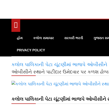
હોમ
કલોલ સમાચાર
સરકારી ભરતી
ગુજરાત સમ
PRIVACY POLICY
કલોલ પાલિકાની પેટા ચૂંટણીમાં ભાજપે ઓબીસીને 
ઓબીસીને સ્થાને પાટીદાર ઉમેદવાર પર કળશ ઢોળ્ય
કલોલ પાલિકાની પેટા ચૂંટણીમાં ભાજપે ઓબીસીને સ