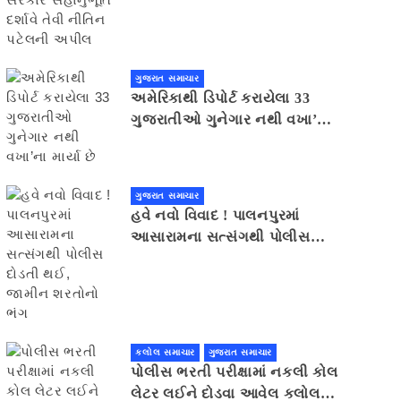
સહાનુભૂતિ દર્શાવે તેવી નીતિન
પટેલની અપીલ
ગુજરાત સમાચાર
અમેરિકાથી ડિપોર્ટ કરાયેલા 33
ગુજરાતીઓ ગુનેગાર નથી વખા’ના
માર્યા છે
ગુજરાત સમાચાર
હવે નવો વિવાદ ! પાલનપુરમાં
આસારામના સત્સંગથી પોલીસ
દોડતી થઈ, જામીન શરતોનો ભંગ
કલોલ સમાચાર
ગુજરાત સમાચાર
પોલીસ ભરતી પરીક્ષામાં નકલી કોલ
લેટર લઈને દોડવા આવેલ કલોલનો