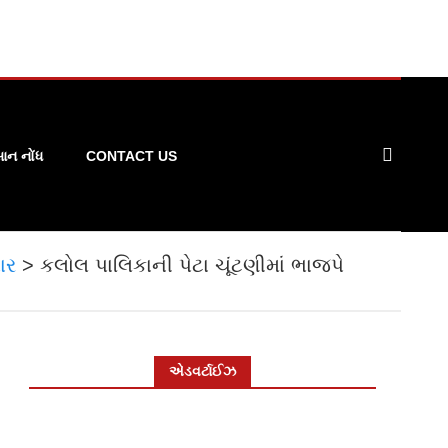
ન નોંધ
CONTACT US
ાર
>
કલોલ પાલિકાની પેટા ચૂંટણીમાં ભાજપે
એડવર્ટાઈઝ