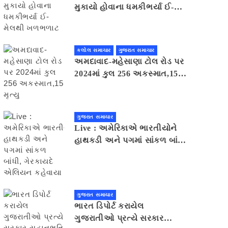
મુકાયો હોવાના ધમકીભર્યા ઈ-
મેલથી ખળભળાટ
કલોલ સમાચાર
ગુજરાત સમાચાર
અમદાવાદ-મહેસાણા ટોલ રોડ પર
2024માં કુલ 256 અકસ્માત,15
મૃત્યુ
ગુજરાત સમાચાર
Live : અમેરિકાએ ભારતીયોને
હાથકડી અને પગમાં સાંકળ બાંધી,
ગેરકાયદે એલિયન કહેવાયા
ગુજરાત સમાચાર
ભારત ડિપોર્ટ કરાયેલ
ગુજરાતીઓ પ્રત્યે સરકાર