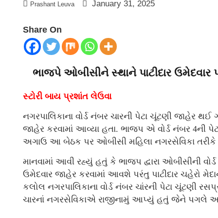
January 31, 2025
Prashant Leuva
Share On
ભાજપે ઓબીસીને સ્થાને પાટીદાર ઉમેદવાર 
સ્ટોરી બાય પ્રશાંત લેઉવા
નગરપાલિકાના વોર્ડ નંબર ચારની પેટા ચૂંટણી જાહેર થઈ ગ
જાહેર કરવામાં આવ્યા હતા. ભાજપ એ વોર્ડ નંબર 4ની પેટ
અગાઉ આ બેઠક પર ઓબીસી મહિલા નગરસેવિકા તરીકે 
માનવામાં આવી રહ્યું હતું કે ભાજપ દ્વારા ઓબીસીની વોર્
ઉમેદવાર જાહેર કરવામાં આવશે પરંતુ પાટીદાર ચહેરો મે
કલોલ નગરપાલિકાના વોર્ડ નંબર ચાંરની પેટા ચૂંટણી રસપ
ચારનાં નગરસેવિકાએ રાજીનામું આપ્યું હતું જેને પગલે 