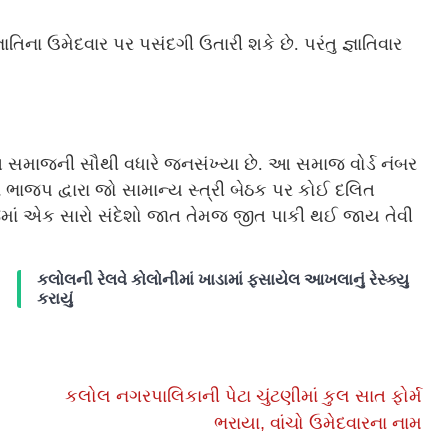
ના ઉમેદવાર પર પસંદગી ઉતારી શકે છે. પરંતુ જ્ઞાતિવાર
ત સમાજની સૌથી વધારે જનસંખ્યા છે. આ સમાજ વોર્ડ નંબર
ં ભાજપ દ્વારા જો સામાન્ય સ્ત્રી બેઠક પર કોઈ દલિત
ાં એક સારો સંદેશો જાત તેમજ જીત પાકી થઈ જાય તેવી
કલોલની રેલવે કોલોનીમાં ખાડામાં ફસાયેલ આખલાનું રેસ્ક્યુ
કરાયું
કલોલ નગરપાલિકાની પેટા ચુંટણીમાં કુલ સાત ફોર્મ
ભરાયા, વાંચો ઉમેદવારના નામ