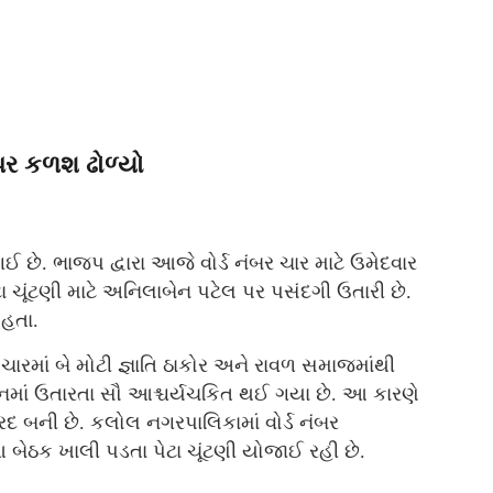
પર કળશ ઢોળ્યો
ઈ છે. ભાજપ દ્વારા આજે વોર્ડ નંબર ચાર માટે ઉમેદવાર
ા ચૂંટણી માટે અનિલાબેન પટેલ પર પસંદગી ઉતારી છે.
હતા.
ડ ચારમાં બે મોટી જ્ઞાતિ ઠાકોર અને રાવળ સમાજમાંથી
દાનમાં ઉતારતા સૌ આશ્ચર્યચકિત થઈ ગયા છે. આ કારણે
્રદ બની છે. કલોલ નગરપાલિકામાં વોર્ડ નંબર
આ બેઠક ખાલી પડતા પેટા ચૂંટણી યોજાઈ રહી છે.