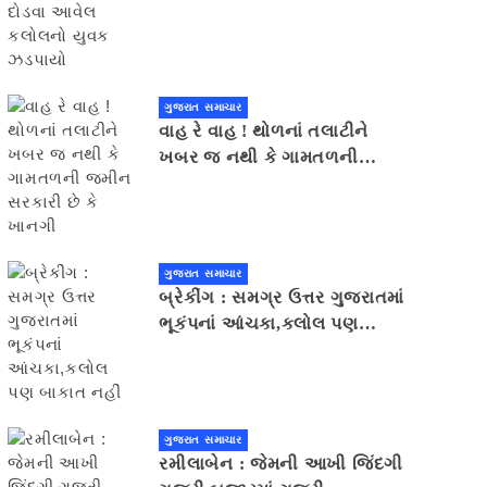
યુવક ઝડપાયો
ગુજરાત સમાચાર
વાહ રે વાહ ! થોળનાં તલાટીને
ખબર જ નથી કે ગામતળની
જમીન સરકારી છે કે ખાનગી
ગુજરાત સમાચાર
બ્રેકીંગ : સમગ્ર ઉત્તર ગુજરાતમાં
ભૂકંપનાં આંચકા,કલોલ પણ
બાકાત નહીં
ગુજરાત સમાચાર
રમીલાબેન : જેમની આખી જિંદગી