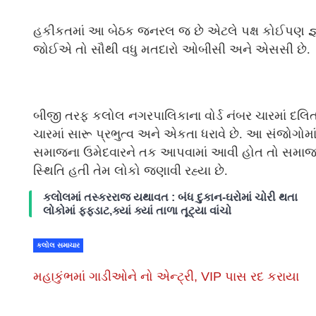
હકીકતમાં આ બેઠક જનરલ જ છે એટલે પક્ષ કોઈપણ જ્ઞાતિ
જોઈએ તો સૌથી વધુ મતદારો ઓબીસી અને એસસી છે.
બીજી તરફ કલોલ નગરપાલિકાના વોર્ડ નંબર ચારમાં દલિ
ચારમાં સારૂ પ્રભુત્વ અને એકતા ધરાવે છે. આ સંજોગોમા
સમાજના ઉમેદવારને તક આપવામાં આવી હોત તો સમાજમ
સ્થિતિ હતી તેમ લોકો જણાવી રહ્યા છે.
કલોલમાં તસ્કરરાજ યથાવત : બંધ દુકાન-ઘરોમાં ચોરી થતા
લોકોમાં ફફડાટ,ક્યાં ક્યાં તાળા તૂટ્યા વાંચો
કલોલ સમાચાર
મહાકુંભમાં ગાડીઓને નો એન્ટ્રી, VIP પાસ રદ કરાયા