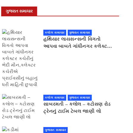
ગુજરાત સમાચાર
કલોલ સમાચાર
ગુજરાત સમાચાર
હથિયાર લાયસન્સની વિગતો
આપવા બાબતે ગાંધીનગર કલેક્ટર
કચેરીનું ભેદી મૌન,કલેક્ટર
કચેરીએ પ્રાઈવસીનું બહાનું ધરી
માહિતી છુપાવી
કલોલ સમાચાર
ગુજરાત સમાચાર
સાબરમતી – કલોલ – કટોસણ રોડ
ટ્રેનનું ટાઈમ ટેબલ જાણી લો
ગુજરાત સમાચાર