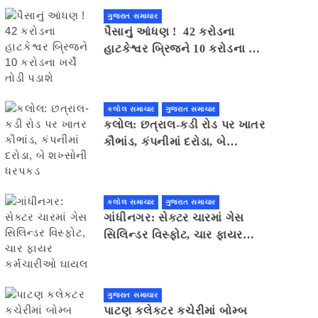
ગુજરાત સમાચાર
પૈસાનું આંધણ ! 42 કરોડના
હાટકેશ્વર બ્રિજને 10 કરોડના ખર્ચે
તોડી પડાશે
કલોલ સમાચાર
ગુજરાત સમાચાર
કલોલ: છત્રાલ-કડી રોડ પર ખાતર
કૌભાંડ, કંપનીમાં દરોડા, બે
શખ્સોની ધરપકડ
કલોલ સમાચાર
ગુજરાત સમાચાર
ગાંધીનગર: સેક્ટર ચારમાં ગેસ
સિલિન્ડર વિસ્ફોટ, ચાર ફાયર
કર્મચારીઓ ઘાયલ
ગુજરાત સમાચાર
પાટણ કલેકટર કચેરીમાં બોમ્બ