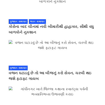
ગુજરાત સમાચાર
ભારત સમાચાર
કોરોના બાદ ચીનમાં નવી બીમારીથી હાહાકાર, સૌથી વધુ
બાળકોને નુકશાન
ગુજરાત સમાચાર
વજન ઘટાડવું છે તો આ બીજનું કરો સેવન, ચરબી થઇ
જશે ફટાફટ ગાયબ