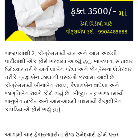
ભાજપમાંથી 2, કોંગ્રેસમાંથી ચાર અને આમ આદમી
પાર્ટીમાંથી એક ફોર્મ ભરવામાં આવ્યું હતું. ભાજપના સત્તાવાર
ઉમેદવાર તરીકે અનીલાબેન પટેલ અને કોંગ્રેસના ઉમેદવાર
તરીકે પ્રજ્ઞાબેન ઝાલાની પસંદગી કરવામાં આવી છે.
કોંગ્રેસમાંથી બીનાબેન રાવલ, કૈલાશબેન વાઘેલા અને
જાગૃતિબેન રાવળે ફોર્મ ભર્યું છે. બીજી તરફ ભાજપમાંથી
ભાનુબેન ઠાકોર અને આમઆદમી પક્ષમાંથી વૈષ્ણવીબેન
કાપડિયાએ ફોર્મ ભર્યું હતું.
આગામી ચાર ફેબ્રુઆરીના રોજ ઉમેદવારી ફોર્મ પરત