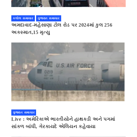
કલોલ સમાચાર
ગુજરાત સમાચાર
અમદાવાદ-મહેસાણા ટોલ રોડ પર 2024માં કુલ 256
અકસ્માત,15 મૃત્યુ
ગુજરાત સમાચાર
Live : અમેરિકાએ ભારતીયોને હાથકડી અને પગમાં
સાંકળ બાંધી, ગેરકાયદે એલિયન કહેવાયા