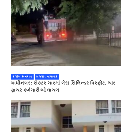
કલોલ સમાચાર
ગુજરાત સમાચાર
ગાંધીનગર: સેક્ટર ચારમાં ગેસ સિલિન્ડર વિસ્ફોટ, ચાર
ફાયર કર્મચારીઓ ઘાયલ