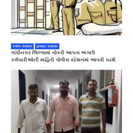
કલોલ સમાચાર
ગુજરાત સમાચાર
ગાંધીનગર જિલ્લામાં નોકરી આપતા અગાઉ
કર્મચારીઓની માહિતી પોલીસ સ્ટેશનમાં આપવી પડશે