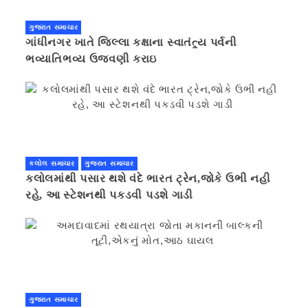
ગુજરાત સમાચાર
ગાંધીનગર ખાતે જિલ્લા કક્ષાના સ્વાતંત્ર્ય પર્વની
ભવ્યાતિભવ્ય ઉજવણી કરાઇ
કલોલ સમાચાર
ગુજરાત સમાચાર
કલોલમાંથી પસાર થશે વંદે ભારત ટ્રેન,જોકે ઉભી નહી
રહે, આ સ્ટેશનથી પકડવી પડશે ગાડી
ગુજરાત સમાચાર