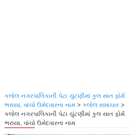
કલોલ નગરપાલિકાની પેટા ચુંટણીમાં કુલ સાત ફોર્મ
ભરાયા, વાંચો ઉમેદવારના નામ
>
કલોલ સમાચાર
>
કલોલ નગરપાલિકાની પેટા ચુંટણીમાં કુલ સાત ફોર્મ
ભરાયા, વાંચો ઉમેદવારના નામ