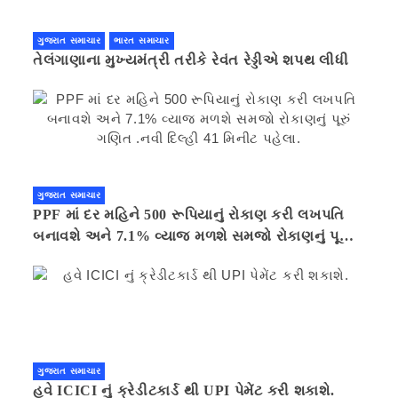
ગુજરાત સમાચાર
ભારત સમાચાર
તેલંગાણાના મુખ્યમંત્રી તરીકે રેવંત રેડ્ડીએ શપથ લીધી
ગુજરાત સમાચાર
PPF માં દર મહિને 500 રૂપિયાનું રોકાણ કરી લખપતિ
બનાવશે અને 7.1% વ્યાજ મળશે સમજો રોકાણનું પૂરું
ગણિત .નવી દિલ્હી 41 મિનીટ પહેલા.
ગુજરાત સમાચાર
હવે ICICI નું ક્રેડીટકાર્ડ થી UPI પેમેંટ કરી શકાશે.