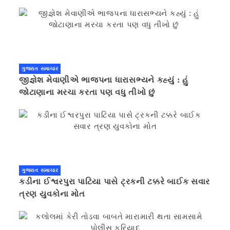
ગુજરાત સમાચાર
જીજ્ઞેશ મેવાણીએ ભાજપના ધારાસભ્યને કહ્યું : હું
જોટાણાના મરચા કરતા પણ વધુ તીખો છું
ગુજરાત સમાચાર
કડીના ઈશ્વરપુરા પાટિયા પાસે ટ્રકની ટક્કરે બાઈક સવાર
ત્રણ યુવકોના મોત