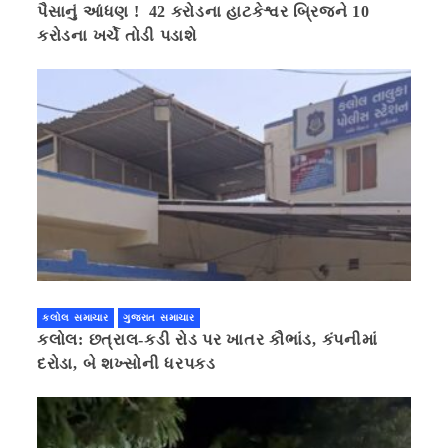
પૈસાનું આંધણ ! 42 કરોડના હાટકેશ્વર બ્રિજને 10
કરોડના ખર્ચે તોડી પડાશે
કલોલ સમાચાર
ગુજરાત સમાચાર
કલોલ: છત્રાલ-કડી રોડ પર ખાતર કૌભાંડ, કંપનીમાં
દરોડા, બે શખ્સોની ધરપકડ