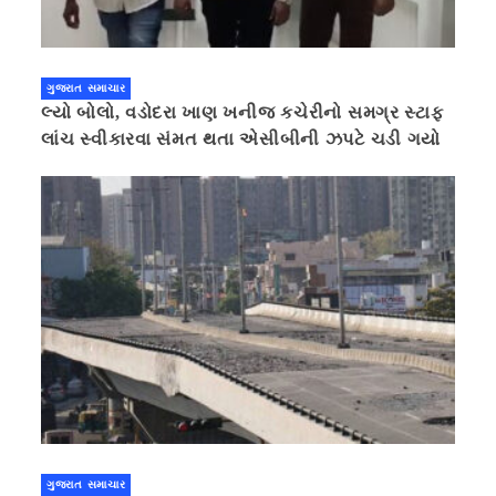
ગુજરાત સમાચાર
લ્યો બોલો, વડોદરા ખાણ ખનીજ કચેરીનો સમગ્ર સ્ટાફ
લાંચ સ્વીકારવા સંમત થતા એસીબીની ઝપટે ચડી ગયો
ગુજરાત સમાચાર