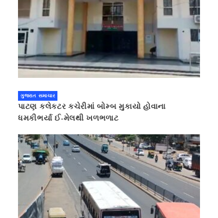
ગુજરાત સમાચાર
પાટણ કલેકટર કચેરીમાં બોમ્બ મુકાયો હોવાના
ધમકીભર્યા ઈ-મેલથી ખળભળાટ