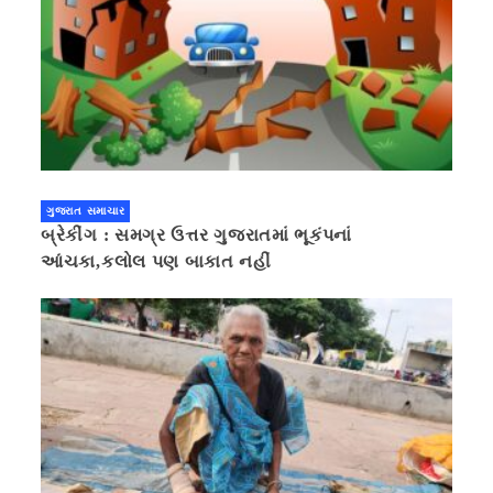
ગુજરાત સમાચાર
બ્રેકીંગ : સમગ્ર ઉત્તર ગુજરાતમાં ભૂકંપનાં
આંચકા,કલોલ પણ બાકાત નહીં