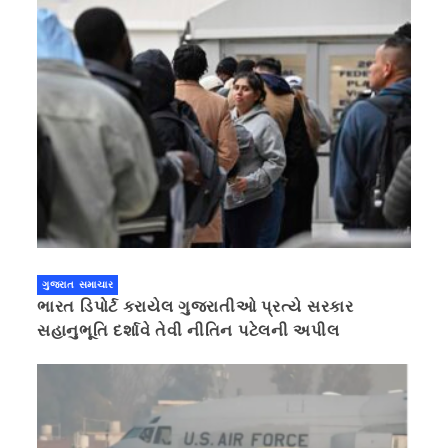
ગુજરાત સમાચાર
ભારત ડિપોર્ટ કરાયેલ ગુજરાતીઓ પ્રત્યે સરકાર
સહાનુભૂતિ દર્શાવે તેવી નીતિન પટેલની અપીલ