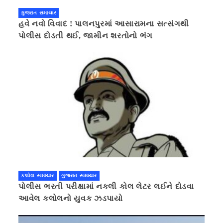
ગુજરાત સમાચાર
હવે નવો વિવાદ ! પાલનપુરમાં આસારામના સત્સંગથી
પોલીસ દોડતી થઈ, જામીન શરતોનો ભંગ
કલોલ સમાચાર
ગુજરાત સમાચાર
પોલીસ ભરતી પરીક્ષામાં નકલી કોલ લેટર લઈને દોડવા
આવેલ કલોલનો યુવક ઝડપાયો