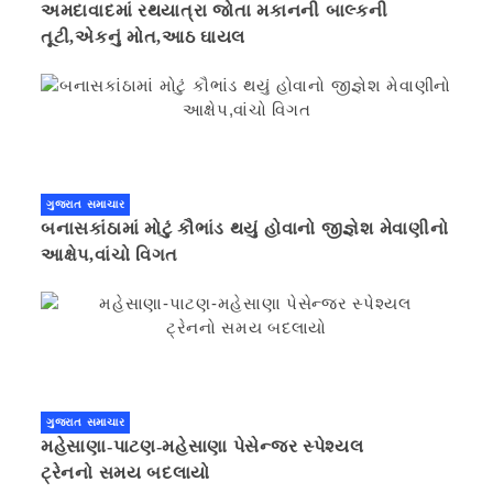
અમદાવાદમાં રથયાત્રા જોતા મકાનની બાલ્કની
તૂટી,એકનું મોત,આઠ ઘાયલ
ગુજરાત સમાચાર
બનાસકાંઠામાં મોટું કૌભાંડ થયું હોવાનો જીજ્ઞેશ મેવાણીનો
આક્ષેપ,વાંચો વિગત
ગુજરાત સમાચાર
મહેસાણા-પાટણ-મહેસાણા પેસેન્જર સ્પેશ્યલ
ટ્રેનનો સમય બદલાયો