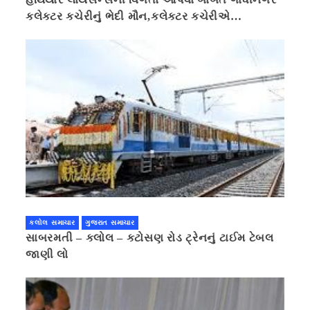
કલેક્ટર કચેરીનું ભેદી મૌન,કલેક્ટર કચેરીએ
પ્રાઈવસીનું બહાનું ધરી માહિતી છુપાવી
કલોલ સમાચાર
ગુજરાત સમાચાર
સાબરમતી – કલોલ – કટોસણ રોડ ટ્રેનનું ટાઈમ ટેબલ
જાણી લો