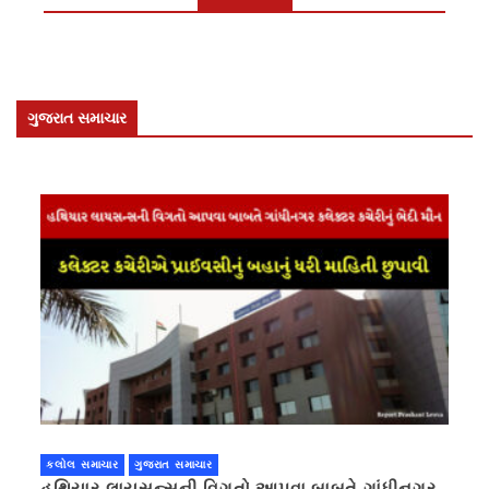
ગુજરાત સમાચાર
કલોલ સમાચાર
ગુજરાત સમાચાર
હથિયાર લાયસન્સની વિગતો આપવા બાબતે ગાંધીનગર