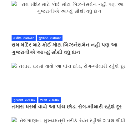
કલોલ સમાચાર
ગુજરાત સમાચાર
રામ મંદિર માટે કોઈ મોટા બિઝનેસમેન નહી પણ આ
ગુજરાતીએ આપ્યું સૌથી વધુ દાન
ગુજરાત સમાચાર
ભારત સમાચાર
તમારા ઘરમાં વાવો આ પાંચ છોડ, રોગ-બીમારી રહેશે દૂર