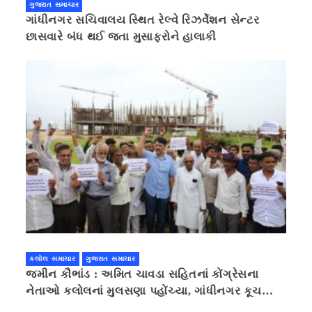
ગુજરાત સમાચાર
ગાંધીનગર સચિવાલય સ્થિત રેલ્વે રિઝર્વેશન સેન્ટર
છાસવારે બંધ થઈ જતા મુસાફરોને હાલાકી
કલોલ સમાચાર
ગુજરાત સમાચાર
જમીન કૌભાંડ : અમિત ચાવડા સહિતનાં કોંગ્રેસના
નેતાઓ કલોલનાં મુલસણા પહોંચ્યા, ગાંધીનગર કૂચ
કરવાની ચિમકી