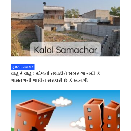
ગુજરાત સમાચાર
વાહ રે વાહ ! થોળનાં તલાટીને ખબર જ નથી કે
ગામતળની જમીન સરકારી છે કે ખાનગી