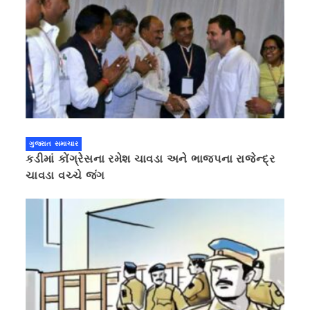
ગુજરાત સમાચાર
કડીમાં કોંગ્રેસના રમેશ ચાવડા અને ભાજપના રાજેન્દ્ર
ચાવડા વચ્ચે જંગ