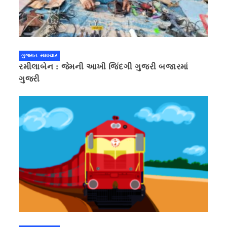
ગુજરાત સમાચાર
રમીલાબેન : જેમની આખી જિંદગી ગુજરી બજારમાં
ગુજરી