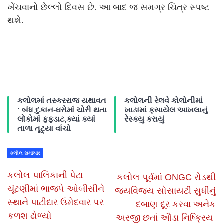
ખેંચવાનો છેલ્લો દિવસ છે. આ બાદ જ સમગ્ર ચિત્ર સ્પષ્ટ
થશે.
કલોલમાં તસ્કરરાજ યથાવત
કલોલની રેલવે કોલોનીમાં
: બંધ દુકાન-ઘરોમાં ચોરી થતા
ખાડામાં ફસાયેલ આખલાનું
લોકોમાં ફફડાટ,ક્યાં ક્યાં
રેસ્ક્યુ કરાયું
તાળા તૂટ્યા વાંચો
કલોલ સમાચાર
કલોલ પાલિકાની પેટા
કલોલ પૂર્વમાં ONGC રોડથી
ચૂંટણીમાં ભાજપે ઓબીસીને
જયવિજય સોસાયટી સુધીનું
સ્થાને પાટીદાર ઉમેદવાર પર
દબાણ દૂર કરવા અનેક
કળશ ઢોળ્યો
અરજી છતાં ઔડા નિષ્ક્રિય