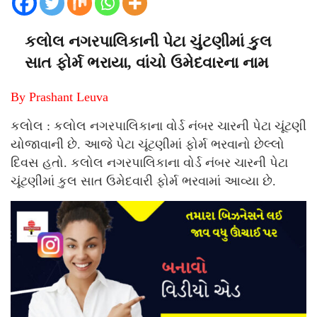
કલોલ નગરપાલિકાની પેટા ચુંટણીમાં કુલ
સાત ફોર્મ ભરાયા, વાંચો ઉમેદવારના નામ
By Prashant Leuva
કલોલ : કલોલ નગરપાલિકાના વોર્ડ નંબર ચારની પેટા ચૂંટણી
યોજાવાની છે. આજે પેટા ચૂંટણીમાં ફોર્મ ભરવાનો છેલ્લો
દિવસ હતો. કલોલ નગરપાલિકાના વોર્ડ નંબર ચારની પેટા
ચૂંટણીમાં કુલ સાત ઉમેદવારી ફોર્મ ભરવામાં આવ્યા છે.