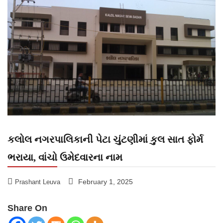
કલોલ નગરપાલિકાની પેટા ચુંટણીમાં કુલ સાત ફોર્મ
ભરાયા, વાંચો ઉમેદવારના નામ
February 1, 2025
Prashant Leuva
Share On