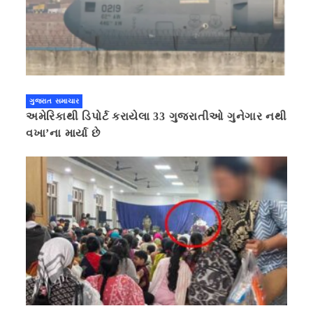
ગુજરાત સમાચાર
અમેરિકાથી ડિપોર્ટ કરાયેલા 33 ગુજરાતીઓ ગુનેગાર નથી
વખા’ના માર્યા છે