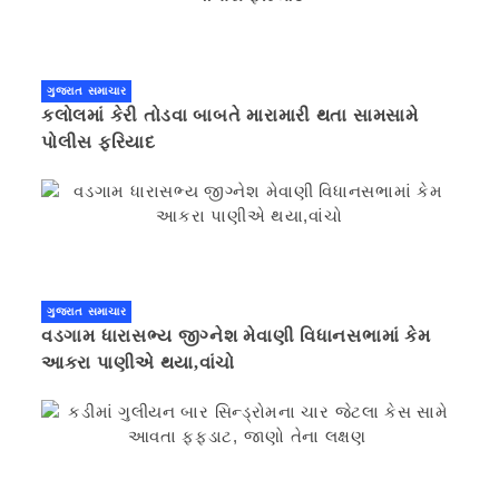
ગુજરાત સમાચાર
કલોલમાં કેરી તોડવા બાબતે મારામારી થતા સામસામે
પોલીસ ફરિયાદ
ગુજરાત સમાચાર
વડગામ ધારાસભ્ય જીગ્નેશ મેવાણી વિધાનસભામાં કેમ
આકરા પાણીએ થયા,વાંચો