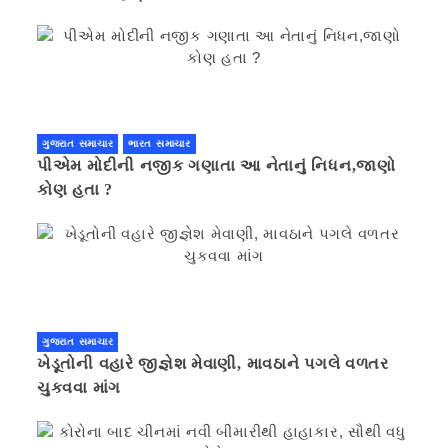
ગુજરાત સમાચાર
ભારત સમાચાર
પીએમ મોદીની નજીક ગણાતા આ નેતાનું નિધન,જાણો
કોણ હતા ?
ગુજરાત સમાચાર
ખેડૂતોની વહારે જીજ્ઞેશ મેવાણી, માવઠાને પગલે વળતર
ચુકવવા માંગ