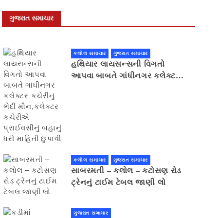
ગુજરાત સમાચાર
કલોલ સમાચાર
ગુજરાત સમાચાર
હથિયાર લાયસન્સની વિગતો
આપવા બાબતે ગાંધીનગર કલેક્ટર
કચેરીનું ભેદી મૌન,કલેક્ટર
કચેરીએ પ્રાઈવસીનું બહાનું ધરી
માહિતી છુપાવી
કલોલ સમાચાર
ગુજરાત સમાચાર
સાબરમતી – કલોલ – કટોસણ રોડ
ટ્રેનનું ટાઈમ ટેબલ જાણી લો
ગુજરાત સમાચાર