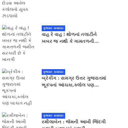
યુવક ઝડપાયો
ગુજરાત સમાચાર
વાહ રે વાહ ! થોળનાં તલાટીને
ખબર જ નથી કે ગામતળની
જમીન સરકારી છે કે ખાનગી
ગુજરાત સમાચાર
બ્રેકીંગ : સમગ્ર ઉત્તર ગુજરાતમાં
ભૂકંપનાં આંચકા,કલોલ પણ
બાકાત નહીં
ગુજરાત સમાચાર
રમીલાબેન : જેમની આખી જિંદગી