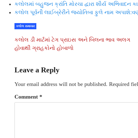
કલોલમાં બહુજન ક્રાંતિ મોરચા દ્વારા શૌર્ય અભિવાદન કા
કલોલ પૂર્વની લાઈબ્રેરીને જ્યોતિબા ફુલે નામ અપાશે
કલોલ સમાચાર
કલોલ ડી માર્ટમાં ટેગ પ્રાઇસ અને બિલના ભાવ અલગ
હોવાથી ગ્રાહકોનો હોબાળો
Leave a Reply
Your email address will not be published.
Required fie
Comment
*