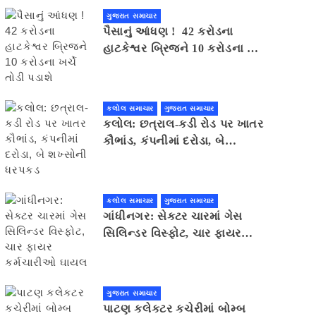
ગુજરાત સમાચાર
પૈસાનું આંધણ ! 42 કરોડના
હાટકેશ્વર બ્રિજને 10 કરોડના ખર્ચે
તોડી પડાશે
કલોલ સમાચાર
ગુજરાત સમાચાર
કલોલ: છત્રાલ-કડી રોડ પર ખાતર
કૌભાંડ, કંપનીમાં દરોડા, બે
શખ્સોની ધરપકડ
કલોલ સમાચાર
ગુજરાત સમાચાર
ગાંધીનગર: સેક્ટર ચારમાં ગેસ
સિલિન્ડર વિસ્ફોટ, ચાર ફાયર
કર્મચારીઓ ઘાયલ
ગુજરાત સમાચાર
પાટણ કલેકટર કચેરીમાં બોમ્બ