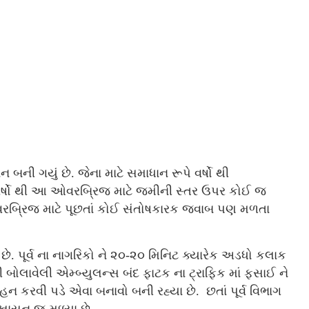
 બની ગયું છે. જેના માટે સમાધાન રૂપે વર્ષો થી
 વર્ષો થી આ ઓવરબ્રિજ માટે જમીની સ્તર ઉપર કોઈ જ
ઓવરબ્રિજ માટે પૂછતાં કોઈ સંતોષકારક જવાબ પણ મળતા
. પૂર્વ ના નાગરિકો ને ૨૦-૨૦ મિનિટ ક્યારેક અડધો કલાક
બોલાવેલી એમ્બ્યુલન્સ બંદ ફાટક ના ટ્રાફિક માં ફસાઈ ને
ન કરવી પડે એવા બનાવો બની રહ્યા છે. છતાં પૂર્વ વિભાગ