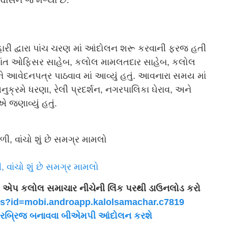
વાસન જ મળ્યા છે.
િહારી દ્વારા પાંચ ચરણ માં આંદોલન શરૂ કરવાની ફરજ હતી
 પ્રાંત ઓફિસર સાહેબ, કલોલ મામલતદાર સાહેબ, કલોલ
આવેદનપત્ર પાઠવાવ માં આવ્યું હતું. આવનારા સમય માં
ક્રમે ધરણા, રેલી પ્રદર્શન, નગરપાલિકા ઘેરાવ, અને
 જણાવ્યું હતું.
વાંચો શું છે સમગ્ર મામલો
ી એપ કલોલ સમાચાર નીચેની લિંક પરથી ડાઉનલોડ કરો
ls?id=mobi.androapp.
kalolsamachar.c7819
રબ્રિજ બનાવવા બીએમપી આંદોલન કરશે