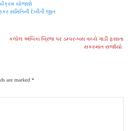
ર્યક્રમ યોજાશે
:વણકર સમિતિની દેખીતી જીત
કલોલ અંબિકા બ્રિજ પર ડમ્પર-બસ વચ્ચે ગાડી ફસાતા
સકસ્માત સર્જાયો
lds are marked
*