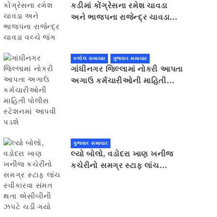
કડીમાં કોંગ્રેસના રમેશ ચાવડા
અને ભાજપના રાજેન્દ્ર ચાવડા
વચ્ચે જંગ
કલોલ સમાચાર
ગુજરાત સમાચાર
ગાંધીનગર જિલ્લામાં નોકરી આપતા
અગાઉ કર્મચારીઓની માહિતી
પોલીસ સ્ટેશનમાં આપવી પડશે
ગુજરાત સમાચાર
લ્યો બોલો, વડોદરા ખાણ ખનીજ
કચેરીનો સમગ્ર સ્ટાફ લાંચ
સ્વીકારવા સંમત થતા એસીબીની
ઝપટે ચડી ગયો