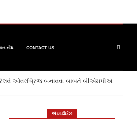
ન નોંધ
CONTACT US
 રેલવે ઓવરબ્રિજ બનાવવા બાબતે બીએમપીએ
એડવર્ટાઈઝ