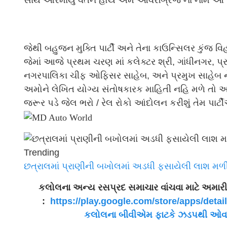
સાથે ઓરમાયું વર્તન હોય એમ ઓવરબ્રિજ ના નામે આશ્
જેથી બહુજન મુક્તિ પાર્ટી અને તેના કાઉન્સિલર કુંજ વ
જેમાં આજે પ્રથમ ચરણ માં કલેક્ટર શ્રી, ગાંધીનગર,
નગરપાલિકા ચીફ ઓફિસર સાહેબ, અને પ્રમુખ સાહેબ ને 
અમોને લેખિત યોગ્ય સંતોષકારક માહિતી નહિ મળે તો અનુ
જરૂર પડે જેલ ભરો / રેલ રોકો આંદોલન કરીશું તેમ પાર્ટીએ
Trending
છત્રાલમાં પ્રાણીની બખોલમાં અડધી ફસાયેલી લાશ મળી, 
કલોલના અન્ય રસપ્રદ સમાચાર વાંચવા માટે અમાર
:
https://play.google.com/store/
apps/detai
કલોલના બીવીએમ ફાટકે ઝડપથી ઓવ