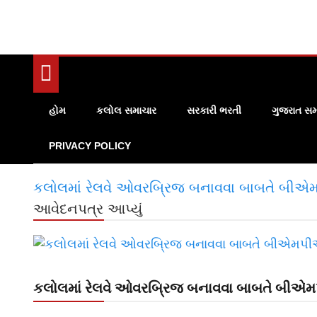
હોમ
કલોલ સમાચાર
સરકારી ભરતી
ગુજરાત સમ
PRIVACY POLICY
કલોલમાં રેલવે ઓવરબ્રિજ બનાવવા બાબતે બીએ
આવેદનપત્ર આપ્યું
કલોલમાં રેલવે ઓવરબ્રિજ બનાવવા બાબતે બીએમ