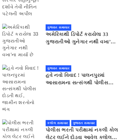
સહાનુભૂતિ દર્શાવે તેવી નીતિન
પટેલની અપીલ
ગુજરાત સમાચાર
અમેરિકાથી ડિપોર્ટ કરાયેલા 33
ગુજરાતીઓ ગુનેગાર નથી વખા’ના
માર્યા છે
ગુજરાત સમાચાર
હવે નવો વિવાદ ! પાલનપુરમાં
આસારામના સત્સંગથી પોલીસ
દોડતી થઈ, જામીન શરતોનો ભંગ
કલોલ સમાચાર
ગુજરાત સમાચાર
પોલીસ ભરતી પરીક્ષામાં નકલી કોલ
લેટર લઈને દોડવા આવેલ કલોલનો