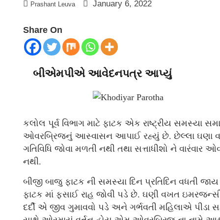
January 6, 2022
Prashant Leuva
Share On
બીએમપીએ આવેદનપત્ર આપ્યું
કલોલ પૂર્વ વિભાગ માટે ફાટક એક રાષ્ટ્રીય સમસ્યા સમાન
ઓવરબ્રિજનું આસ્વાસન આપાઈ રહ્યું છે. છેલ્લા ઘણા
ગતિવિધિ જોવા મળતી નથી તથા સત્તાધીશો ને વારંવાર 
નથી.
બીજી બાજુ ફાટક ની સમસ્યા દિન પ્રતિદિન વધતી જાય છે
ફાટક માં ફસાઈ રાહ જોવી પડે છે. ઘણી વખત ઇમરજન્સી 
દર્દી એ જીવ ગુમાવવો પડે અને ગર્ભવતી મહિલાએ પીડા સહ