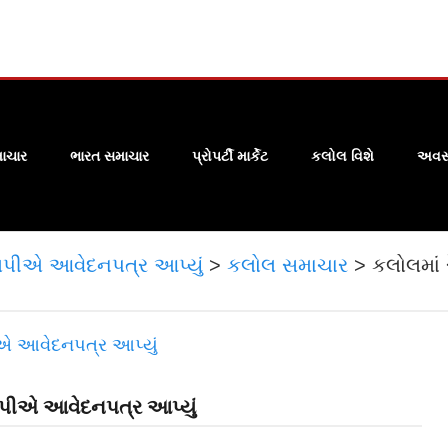
ાચાર
ભારત સમાચાર
પ્રોપર્ટી માર્કેટ
કલોલ વિશે
અવસા
મપીએ આવેદનપત્ર આપ્યું
>
કલોલ સમાચાર
>
કલોલમાં
પીએ આવેદનપત્ર આપ્યું