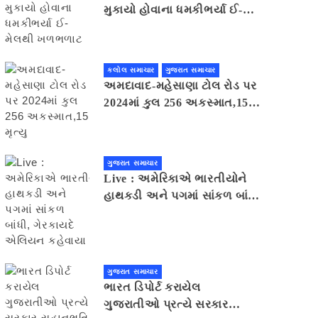
મુકાયો હોવાના ધમકીભર્યા ઈ-
મેલથી ખળભળાટ
કલોલ સમાચાર
ગુજરાત સમાચાર
અમદાવાદ-મહેસાણા ટોલ રોડ પર
2024માં કુલ 256 અકસ્માત,15
મૃત્યુ
ગુજરાત સમાચાર
Live : અમેરિકાએ ભારતીયોને
હાથકડી અને પગમાં સાંકળ બાંધી,
ગેરકાયદે એલિયન કહેવાયા
ગુજરાત સમાચાર
ભારત ડિપોર્ટ કરાયેલ
ગુજરાતીઓ પ્રત્યે સરકાર