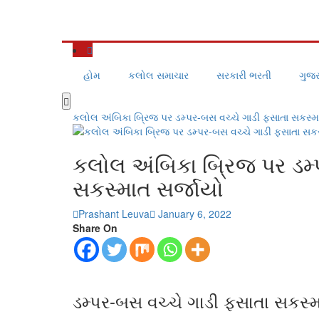
હોમ
કલોલ સમાચાર
સરકારી ભરતી
ગુજર
કલોલ અંબિકા બ્રિજ પર ડમ્પર-બસ વચ્ચે ગાડી ફસાતા સકસ્મ
કલોલ અંબિકા બ્રિજ પર ડમ્
સકસ્માત સર્જાયો
Prashant Leuva
January 6, 2022
Share On
ડમ્પર-બસ વચ્ચે ગાડી ફસાતા સકસ્મ