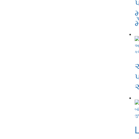
પ
મ
ક
પ
અ
ગુ