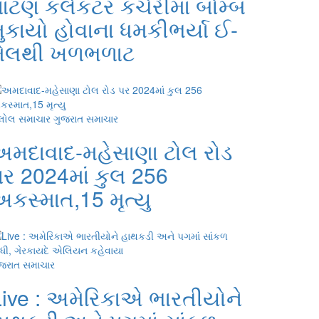
ાટણ કલેકટર કચેરીમાં બોમ્બ
ુકાયો હોવાના ધમકીભર્યા ઈ-
મેલથી ખળભળાટ
લોલ સમાચાર
ગુજરાત સમાચાર
અમદાવાદ-મહેસાણા ટોલ રોડ
ર 2024માં કુલ 256
કસ્માત,15 મૃત્યુ
જરાત સમાચાર
Live : અમેરિકાએ ભારતીયોને