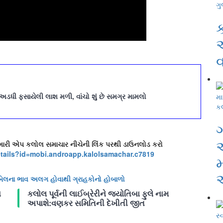
ગુ
ક
અ
વ
 અડધી ફસાયેલી લાશ મળી, વાંચો શું છે સમગ્ર મામલો
ક
ગ
મારી એપ કલોલ સમાચાર નીચેની લિંક પરથી ડાઉનલોડ કરો
tails?id=mobi.androapp.
kalolsamachar.c7819
મ
ે બિલના ભાવ અલગ હોવાથી ગ્રાહકોનો હોબાળો
ન
કલોલ પૂર્વની લાઈબ્રેરીને જ્યોતિબા ફુલે નામ
અપાશે:વણકર સમિતિની દેખીતી જીત