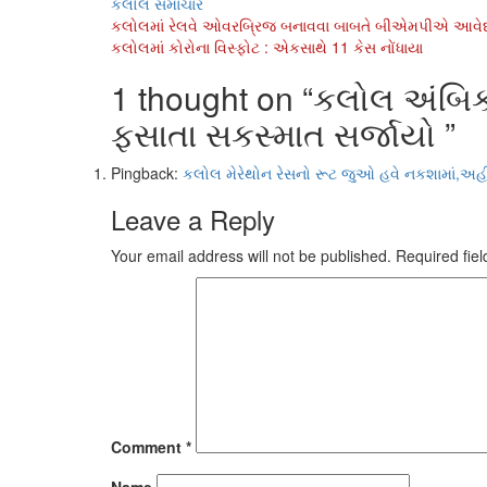
કલોલ સમાચાર
Post
કલોલમાં રેલવે ઓવરબ્રિજ બનાવવા બાબતે બીએમપીએ આવેદ
કલોલમાં કોરોના વિસ્ફોટ : એકસાથે 11 કેસ નોંધાયા
navigation
1 thought on “
કલોલ અંબિકા
ફસાતા સકસ્માત સર્જાયો
”
Pingback:
કલોલ મેરેથોન રેસનો રૂટ જુઓ હવે નકશામાં,અહી
Leave a Reply
Your email address will not be published.
Required fie
Comment
*
Name