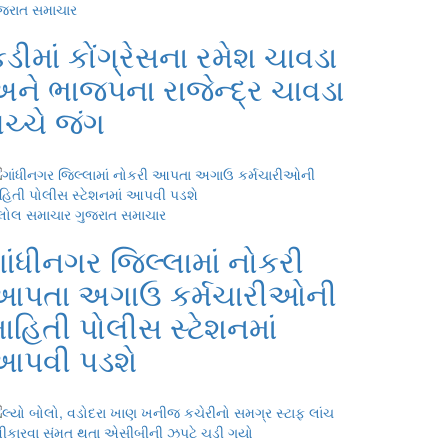
જરાત સમાચાર
ડીમાં કોંગ્રેસના રમેશ ચાવડા
ને ભાજપના રાજેન્દ્ર ચાવડા
ચ્ચે જંગ
લોલ સમાચાર
ગુજરાત સમાચાર
ાંધીનગર જિલ્લામાં નોકરી
આપતા અગાઉ કર્મચારીઓની
ાહિતી પોલીસ સ્ટેશનમાં
આપવી પડશે