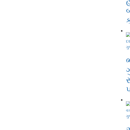
ગુ
ભ
સ
ગુ
અ