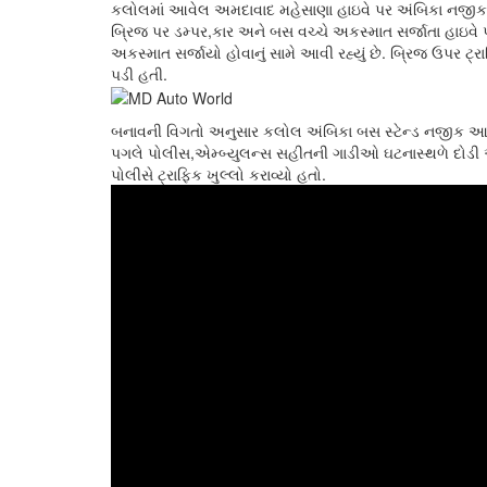
કલોલમાં આવેલ અમદાવાદ મહેસાણા હાઇવે પર અંબિકા નજીક ટ
બ્રિજ પર ડમ્પર,કાર અને બસ વચ્ચે અકસ્માત સર્જાતા હાઇવે
અકસ્માત સર્જાયો હોવાનું સામે આવી રહ્યું છે. બ્રિજ ઉપર 
પડી હતી.
બનાવની વિગતો અનુસાર કલોલ અંબિકા બસ સ્ટેન્ડ નજીક આવે
પગલે પોલીસ,એમ્બ્યુલન્સ સહીતની ગાડીઓ ઘટનાસ્થળે દોડી
પોલીસે ટ્રાફિક ખુલ્લો કરાવ્યો હતો.