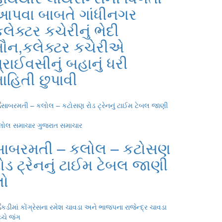
આપવા બાબતે ગાંધીનગર
લેક્ટર કચેરીનું ભેદી
મૌન,કલેક્ટર કચેરીએ
્રાઈવસીનું બહાનું ધરી
ાહિતી છુપાવી
લોલ સમાચાર
ગુજરાત સમાચાર
સાબરમતી – કલોલ – કટોસણ
ોડ ટ્રેનનું ટાઈમ ટેબલ જાણી
લો