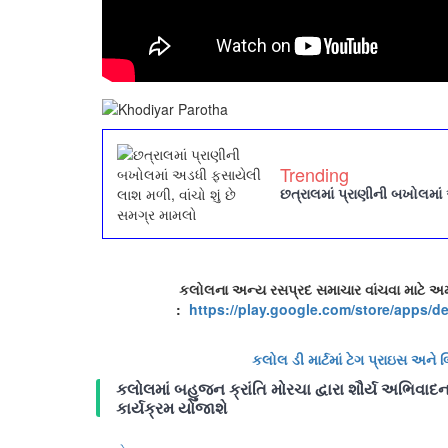
Trending
છત્રાલમાં પ્રાણીની બખોલમાં
કલોલના અન્ય રસપ્રદ સમાચાર વાંચવા માટે અ
:
https://play.google.com/store/
apps/de
કલોલ ડી માર્ટમાં ટેગ પ્રાઇસ અન
કલોલમાં બહુજન ક્રાંતિ મોરચા દ્વારા શૌર્ય અભિવાદ
કાર્યક્રમ યોજાશે