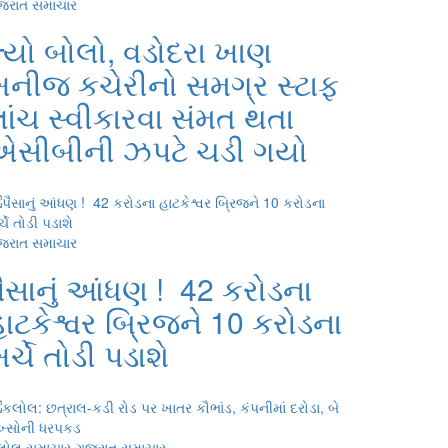
જરાત સમાચાર
્યો બોલો, વડોદરા ખાણ
ખનીજ કચેરીનો સમગ્ર સ્ટાફ
ાંચ સ્વીકારવા સંમત થતા
એસીબીની ઝપટે ચડી ગયો
જરાત સમાચાર
ૈસાનું આંધણ ! 42 કરોડના
ાટકેશ્વર બ્રિજને 10 કરોડના
ર્ચે તોડી પડાશે
લોલ સમાચાર
ગુજરાત સમાચાર