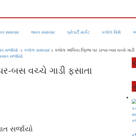
ાત સમાચાર
ભારત સમાચાર
પ્રોપર્ટી માર્કેટ
કલોલ વિશે
અ
ાત સર્જાયો
>
કલોલ સમાચાર
>
કલોલ અંબિકા બ્રિજ પર ડમ્પર-બસ વચ્ચે ગાડી
એ
પર-બસ વચ્ચે ગાડી ફસાતા
ગ
ક
ાત સર્જાયો