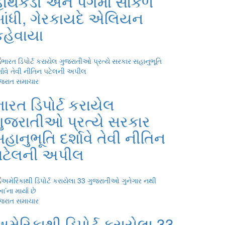
હાથકડી અને પગમાં સાંકળ
બાંધી, ગેરકાયદે એલિયન
કહેવાયા
જરાત સમાચાર
ારત ડિપોર્ટ કરાયેલ
ગુજરાતીઓ પ્રત્યે સરકાર
હાનુભૂતિ દર્શાવે તેવી નીતિન
પટેલની અપીલ
જરાત સમાચાર
મેરિકાથી ડિપોર્ટ કરાયેલા 33