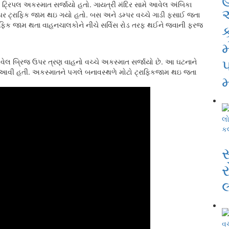
્રિપલ અકસ્માત સર્જાયો હતો. ગાયત્રી મંદિર સામે આવેલ અંબિકા
 પર ટ્રાફિક જામ થઇ ગયો હતો. બસ અને ડમ્પર વચ્ચે ગાડી ફસાઈ જતા
ટ્રાફિક જામ થતા વાહનચાલકોને નીચે સર્વિસ રોડ તરફ થઈને જવાની ફરજ
ક
પ
લ બ્રિજ ઉપર ત્રણ વાહનો વચ્ચે અકસ્માત સર્જાયો છે. આ ઘટનાને
 આવી હતી. અકસ્માતને પગલે બનાવસ્થળે મોટો ટ્રાફિકજામ થઇ જતા
મ
ક
ર