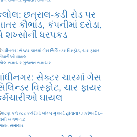
કલોલ: છત્રાલ-કડી રોડ પર
ાતર કૌભાંડ, કંપનીમાં દરોડા,
બે શખ્સોની ધરપકડ
લોલ સમાચાર
ગુજરાત સમાચાર
ાંધીનગર: સેક્ટર ચારમાં ગેસ
િલિન્ડર વિસ્ફોટ, ચાર ફાયર
કર્મચારીઓ ઘાયલ
જરાત સમાચાર