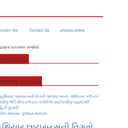
વસાન નોંધ
Contact Us
privacy policy
 ફસાતા સકસ્માત સર્જાયો
ડવર્ટાઈઝ
ુજરાત સમાચાર
લોલ સમાચાર
ગુજરાત સમાચાર
હથિયાર લાયસન્સની વિગતો