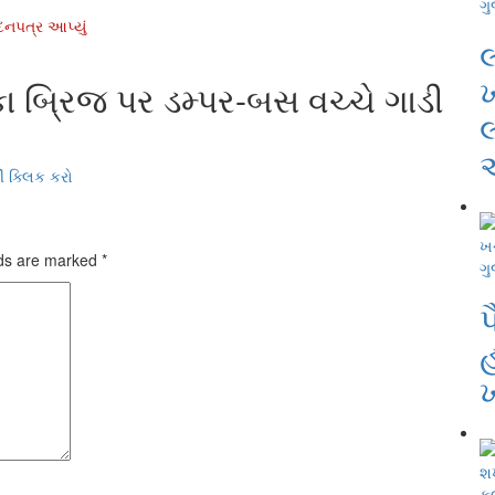
ગુ
નપત્ર આપ્યું
લ
 બ્રિજ પર ડમ્પર-બસ વચ્ચે ગાડી
લ
ં ક્લિક કરો
lds are marked
*
ગુ
પ
હ
ખ
ક