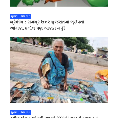
ગુજરાત સમાચાર
બ્રેકીંગ : સમગ્ર ઉત્તર ગુજરાતમાં ભૂકંપનાં
આંચકા,કલોલ પણ બાકાત નહીં
ગુજરાત સમાચાર