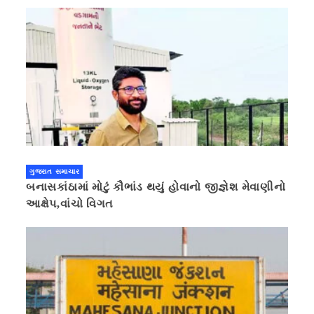
ગુજરાત સમાચાર
બનાસકાંઠામાં મોટું કૌભાંડ થયું હોવાનો જીજ્ઞેશ મેવાણીનો
આક્ષેપ,વાંચો વિગત