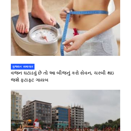
ગુજરાત સમાચાર
વજન ઘટાડવું છે તો આ બીજનું કરો સેવન, ચરબી થઇ
જશે ફટાફટ ગાયબ