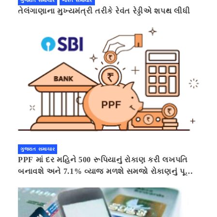
ગુજરાત સમાચાર
ભારત સમાચાર
તેલંગાણાના મુખ્યમંત્રી તરીકે રેવંત રેડ્ડીએ શપથ લીધી
ગુજરાત સમાચાર
PPF માં દર મહિને 500 રૂપિયાનું રોકાણ કરી લખપતિ
બનાવશે અને 7.1% વ્યાજ મળશે સમજો રોકાણનું પૂરું
ગણિત .નવી દિલ્હી 41 મિનીટ પહેલા.