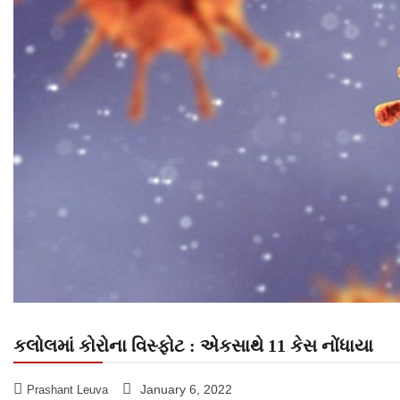
કલોલમાં કોરોના વિસ્ફોટ : એકસાથે 11 કેસ નોંધાયા
January 6, 2022
Prashant Leuva