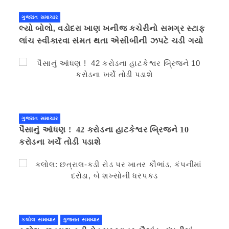
ગુજરાત સમાચાર
લ્યો બોલો, વડોદરા ખાણ ખનીજ કચેરીનો સમગ્ર સ્ટાફ
લાંચ સ્વીકારવા સંમત થતા એસીબીની ઝપટે ચડી ગયો
ગુજરાત સમાચાર
પૈસાનું આંધણ ! 42 કરોડના હાટકેશ્વર બ્રિજને 10
કરોડના ખર્ચે તોડી પડાશે
કલોલ સમાચાર
ગુજરાત સમાચાર