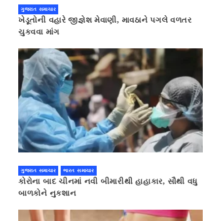
ગુજરાત સમાચાર
ખેડૂતોની વહારે જીજ્ઞેશ મેવાણી, માવઠાને પગલે વળતર
ચુકવવા માંગ
ગુજરાત સમાચાર
ભારત સમાચાર
કોરોના બાદ ચીનમાં નવી બીમારીથી હાહાકાર, સૌથી વધુ
બાળકોને નુકશાન