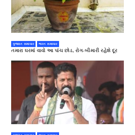
ગુજરાત સમાચાર
ભારત સમાચાર
તમારા ઘરમાં વાવો આ પાંચ છોડ, રોગ-બીમારી રહેશે દૂર