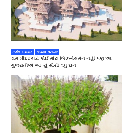
કલોલ સમાચાર
ગુજરાત સમાચાર
રામ મંદિર માટે કોઈ મોટા બિઝનેસમેન નહી પણ આ
ગુજરાતીએ આપ્યું સૌથી વધુ દાન