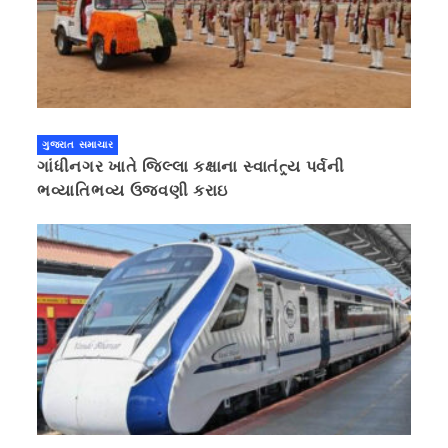
ગુજરાત સમાચાર
ગાંધીનગર ખાતે જિલ્લા કક્ષાના સ્વાતંત્ર્ય પર્વની
ભવ્યાતિભવ્ય ઉજવણી કરાઇ