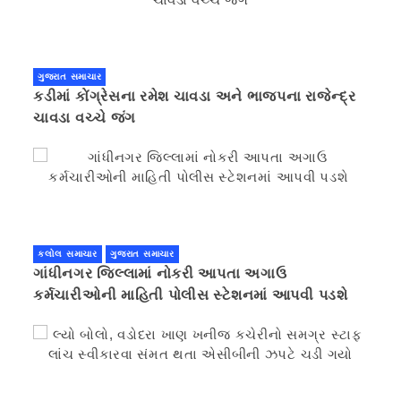
ગુજરાત સમાચાર
કડીમાં કોંગ્રેસના રમેશ ચાવડા અને ભાજપના રાજેન્દ્ર
ચાવડા વચ્ચે જંગ
કલોલ સમાચાર
ગુજરાત સમાચાર
ગાંધીનગર જિલ્લામાં નોકરી આપતા અગાઉ
કર્મચારીઓની માહિતી પોલીસ સ્ટેશનમાં આપવી પડશે