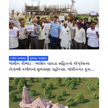
કલોલ સમાચાર
ગુજરાત સમાચાર
જમીન કૌભાંડ : અમિત ચાવડા સહિતનાં કોંગ્રેસના
નેતાઓ કલોલનાં મુલસણા પહોંચ્યા, ગાંધીનગર કૂચ
કરવાની ચિમકી