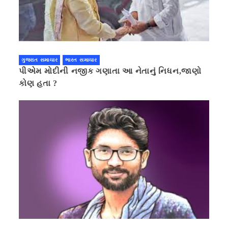
ગુજરાત સમાચાર
ભારત સમાચાર
પીએમ મોદીની નજીક ગણાતા આ નેતાનું નિધન,જાણો
કોણ હતા ?