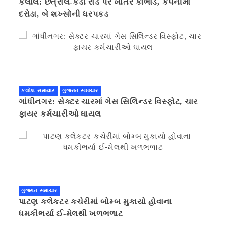
કલોલ: છત્રાલ-કડી રોડ પર ખાતર કૌભાંડ, કંપનીમાં
દરોડા, બે શખ્સોની ધરપકડ
કલોલ સમાચાર
ગુજરાત સમાચાર
ગાંધીનગર: સેક્ટર ચારમાં ગેસ સિલિન્ડર વિસ્ફોટ, ચાર
ફાયર કર્મચારીઓ ઘાયલ
ગુજરાત સમાચાર
પાટણ કલેકટર કચેરીમાં બોમ્બ મુકાયો હોવાના
ધમકીભર્યા ઈ-મેલથી ખળભળાટ