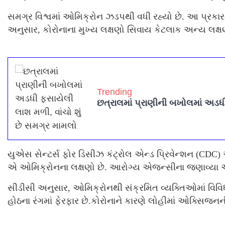
સમગ્ર વિશ્વમાં ઓમિક્રોન ઝડપથી વધી રહ્યો છે. આ પ્રકારથ
અનુસાર, કોરોનાના મુખ્ય લક્ષણો સિવાય કેટલાક અન્ય લક્
Trending
છત્રાલમાં પ્રાણીની બખોલમાં અડધી
યુએસ સેન્ટર્સ ફોર ડિસીઝ કંટ્રોલ એન્ડ પ્રિવેન્શન (CDC)
એ ઓમિક્રોનના લક્ષણો છે. આરોગ્ય એજન્સીના જણાવ્યા 
સીડીસી અનુસાર, ઓમિક્રોનથી સંક્રમિત વ્યક્તિઓમાં વિવિધ
હોઠના રંગમાં ફેરફાર છે.કોરોનાને કારણે લોહીમાં ઓક્સિજન