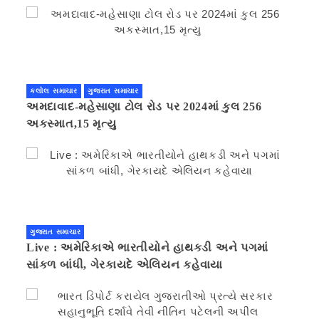
કલોલ સમાચાર
ગુજરાત સમાચાર
અમદાવાદ-મહેસાણા ટોલ રોડ પર 2024માં કુલ 256
અકસ્માત,15 મૃત્યુ
ગુજરાત સમાચાર
Live : અમેરિકાએ ભારતીયોને હાથકડી અને પગમાં
સાંકળ બાંધી, ગેરકાયદે એલિયન કહેવાયા