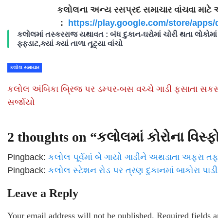
કલોલના અન્ય રસપ્રદ સમાચાર વાંચવા માટે
:
https://play.google.com/store/
apps/
કલોલમાં તસ્કરરાજ યથાવત : બંધ દુકાન-ઘરોમાં ચોરી થતા લોકોમાં
ફફડાટ,ક્યાં ક્યાં તાળા તૂટ્યા વાંચો
કલોલ સમાચાર
કલોલ અંબિકા બ્રિજ પર ડમ્પર-બસ વચ્ચે ગાડી ફસાતા સકસ
સર્જાયો
2 thoughts on “
કલોલમાં કોરોના વિસ્
Pingback:
કલોલ પૂર્વમાં બે ગાયો ગાડીને અથડાતા અફરા 
Pingback:
કલોલ સ્ટેશન રોડ પર ત્રણ દુકાનમાં બાકોરા પાડી
Leave a Reply
Your email address will not be published.
Required fields 