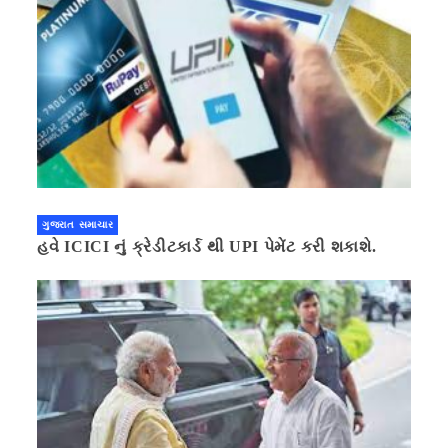
ગુજરાત સમાચાર
હવે ICICI નું ક્રેડીટકાર્ડ થી UPI પેમેંટ કરી શકાશે.