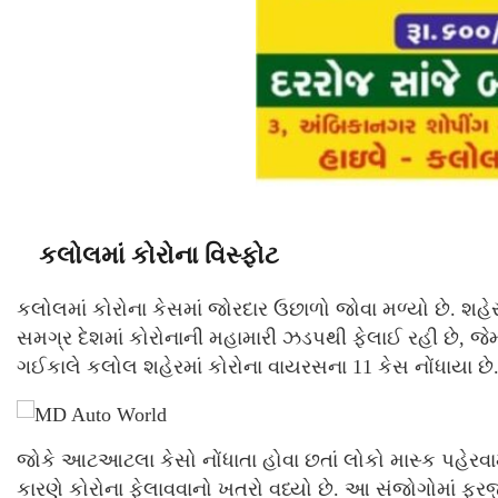
કલોલમાં કોરોના વિસ્ફોટ
કલોલમાં કોરોના કેસમાં જોરદાર ઉછાળો જોવા મળ્યો છે. શહેર
સમગ્ર દેશમાં કોરોનાની મહામારી ઝડપથી ફેલાઈ રહી છે, જેમ
ગઈકાલે કલોલ શહેરમાં કોરોના વાયરસના 11 કેસ નોંધાયા છે
જોકે આટઆટલા કેસો નોંધાતા હોવા છતાં લોકો માસ્ક પહેરવામ
કારણે કોરોના ફેલાવવાનો ખતરો વધ્યો છે. આ સંજોગોમાં ફર