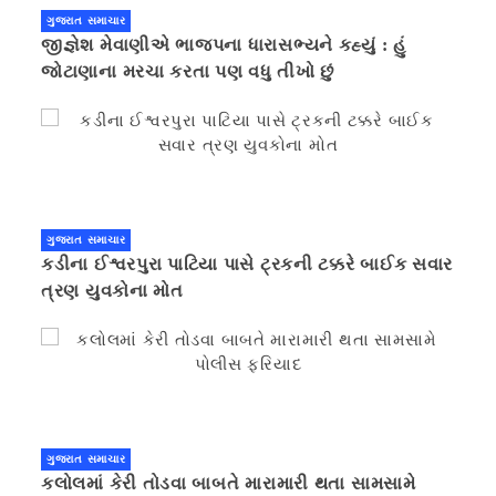
ગુજરાત સમાચાર
જીજ્ઞેશ મેવાણીએ ભાજપના ધારાસભ્યને કહ્યું : હું
જોટાણાના મરચા કરતા પણ વધુ તીખો છું
ગુજરાત સમાચાર
કડીના ઈશ્વરપુરા પાટિયા પાસે ટ્રકની ટક્કરે બાઈક સવાર
ત્રણ યુવકોના મોત
ગુજરાત સમાચાર
કલોલમાં કેરી તોડવા બાબતે મારામારી થતા સામસામે