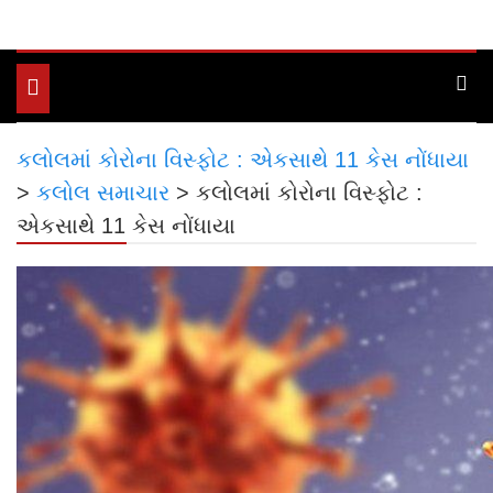
Toggle
navigation
કલોલમાં કોરોના વિસ્ફોટ : એકસાથે 11 કેસ નોંધાયા
>
કલોલ સમાચાર
>
કલોલમાં કોરોના વિસ્ફોટ :
એકસાથે 11 કેસ નોંધાયા