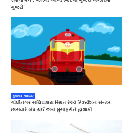
રમીલાબેન : જેમની આખી જિંદગી ગુજરી બજારમાં
ગુજરી
ગુજરાત સમાચાર
ગાંધીનગર સચિવાલય સ્થિત રેલ્વે રિઝર્વેશન સેન્ટર
છાસવારે બંધ થઈ જતા મુસાફરોને હાલાકી