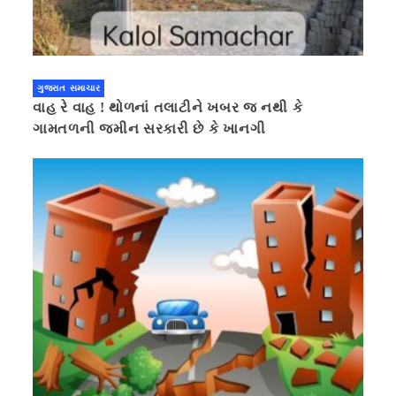
ગુજરાત સમાચાર
વાહ રે વાહ ! થોળનાં તલાટીને ખબર જ નથી કે
ગામતળની જમીન સરકારી છે કે ખાનગી