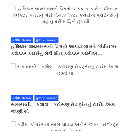
કલોલ સમાચાર
ગુજરાત સમાચાર
હથિયાર લાયસન્સની વિગતો આપવા બાબતે ગાંધીનગર
કલેક્ટર કચેરીનું ભેદી મૌન,કલેક્ટર કચેરીએ
પ્રાઈવસીનું બહાનું ધરી માહિતી છુપાવી
કલોલ સમાચાર
ગુજરાત સમાચાર
સાબરમતી – કલોલ – કટોસણ રોડ ટ્રેનનું ટાઈમ ટેબલ
જાણી લો