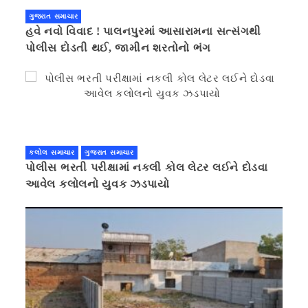
ગુજરાત સમાચાર
હવે નવો વિવાદ ! પાલનપુરમાં આસારામના સત્સંગથી
પોલીસ દોડતી થઈ, જામીન શરતોનો ભંગ
કલોલ સમાચાર
ગુજરાત સમાચાર
પોલીસ ભરતી પરીક્ષામાં નકલી કોલ લેટર લઈને દોડવા
આવેલ કલોલનો યુવક ઝડપાયો