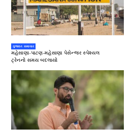
ગુજરાત સમાચાર
મહેસાણા-પાટણ-મહેસાણા પેસેન્જર સ્પેશ્યલ
ટ્રેનનો સમય બદલાયો