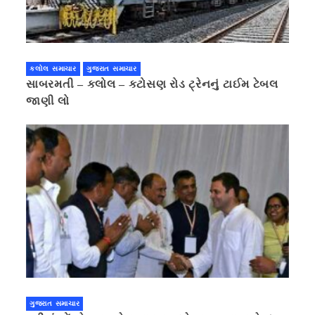
કલોલ સમાચાર
ગુજરાત સમાચાર
સાબરમતી – કલોલ – કટોસણ રોડ ટ્રેનનું ટાઈમ ટેબલ
જાણી લો
ગુજરાત સમાચાર