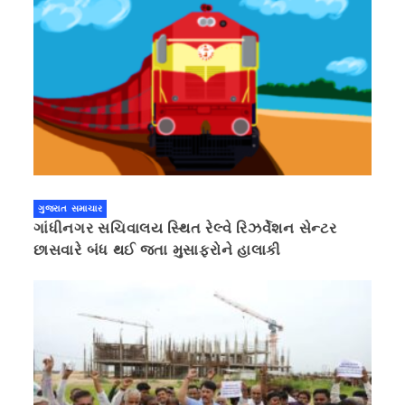
ગુજરાત સમાચાર
ગાંધીનગર સચિવાલય સ્થિત રેલ્વે રિઝર્વેશન સેન્ટર
છાસવારે બંધ થઈ જતા મુસાફરોને હાલાકી