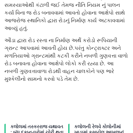
સમસ્યાઓથી કંટાળી જઈ તેમજ નીતિ નિયમ નું પાલન
કર્યા વિના જ રોડ બનાવવામાં આવતો હોવાના આક્ષેપો સાથે
આજરોજ સ્થાનિકો દ્વારા રોડનું નિર્માણ કાર્ય અટકાવવામાં
આવ્યું હતું.
ઔડા દ્વારા રોડ રસ્તા ના નિર્માણ અર્થે કરોડો રૂપિયાની
ગ્રાન્ટ આપવામાં આવતી હોય છે.પરંતુ કોન્ટ્રાક્ટર અને
મળતિયાઓ ગ્રાન્ટમાંથી કટકી કરીને નબળી ગુણવત્તા વાળો
રોડ બનાવતા હોવાના આક્ષેપો લોકો કરી રહ્યા છે. આ
નબળી ગુણવત્તાવાળા રોડથી વાહન ચાલકોને પણ ભારે
મુશ્કેલીનો સામનો કરવો પડે તેમ છે.
કલોલમાં તસ્કરરાજ યથાવત
કલોલની રેલવે કોલોનીમાં
: બંધ દુકાન-ઘરોમાં ચોરી થતા
ખાડામાં ફસાયેલ આખલાનું