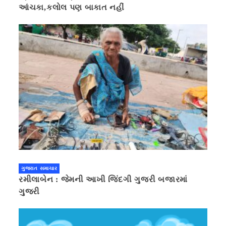
આંચકા,કલોલ પણ બાકાત નહીં
ગુજરાત સમાચાર
રમીલાબેન : જેમની આખી જિંદગી ગુજરી બજારમાં
ગુજરી