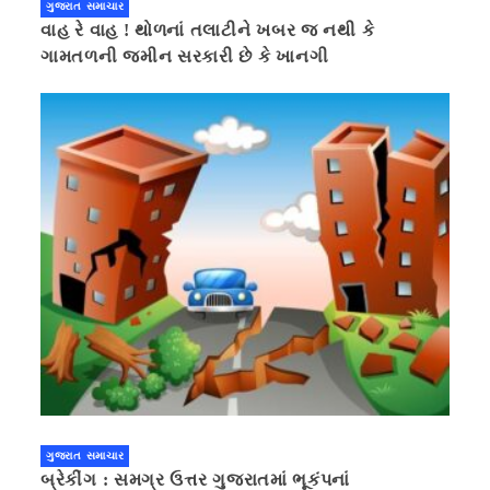
ગુજરાત સમાચાર
વાહ રે વાહ ! થોળનાં તલાટીને ખબર જ નથી કે
ગામતળની જમીન સરકારી છે કે ખાનગી
ગુજરાત સમાચાર
બ્રેકીંગ : સમગ્ર ઉત્તર ગુજરાતમાં ભૂકંપનાં