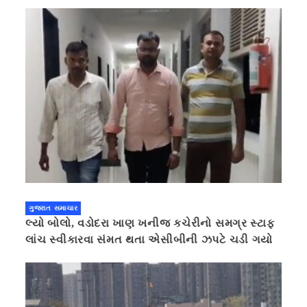
ગુજરાત સમાચાર
લ્યો બોલો, વડોદરા ખાણ ખનીજ કચેરીનો સમગ્ર સ્ટાફ
લાંચ સ્વીકારવા સંમત થતા એસીબીની ઝપટે ચડી ગયો