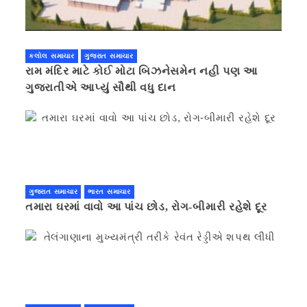
કલોલ સમાચાર
ગુજરાત સમાચાર
રામ મંદિર માટે કોઈ મોટા બિઝનેસમેન નહી પણ આ
ગુજરાતીએ આપ્યું સૌથી વધુ દાન
ગુજરાત સમાચાર
ભારત સમાચાર
તમારા ઘરમાં વાવો આ પાંચ છોડ, રોગ-બીમારી રહેશે દૂર