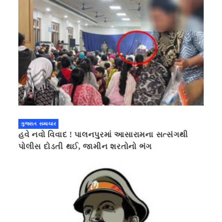
ગુજરાત સમાચાર
હવે નવો વિવાદ ! પાલનપુરમાં આસારામના સત્સંગથી
પોલીસ દોડતી થઈ, જામીન શરતોનો ભંગ