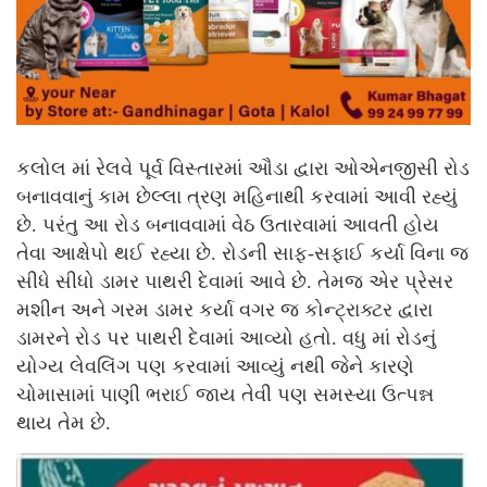
કલોલ માં રેલવે પૂર્વ વિસ્તારમાં ઔડા દ્વારા ઓએનજીસી રોડ
બનાવવાનું કામ છેલ્લા ત્રણ મહિનાથી કરવામાં આવી રહ્યું
છે. પરંતુ આ રોડ બનાવવામાં વેઠ ઉતારવામાં આવતી હોય
તેવા આક્ષેપો થઈ રહ્યા છે. રોડની સાફ-સફાઈ કર્યા વિના જ
સીધે સીધો ડામર પાથરી દેવામાં આવે છે. તેમજ એર પ્રેસર
મશીન અને ગરમ ડામર કર્યા વગર જ કોન્ટ્રાક્ટર દ્વારા
ડામરને રોડ પર પાથરી દેવામાં આવ્યો હતો. વધુ માં રોડનું
યોગ્ય લેવલિંગ પણ કરવામાં આવ્યું નથી જેને કારણે
ચોમાસામાં પાણી ભરાઈ જાય તેવી પણ સમસ્યા ઉત્પન્ન
થાય તેમ છે.