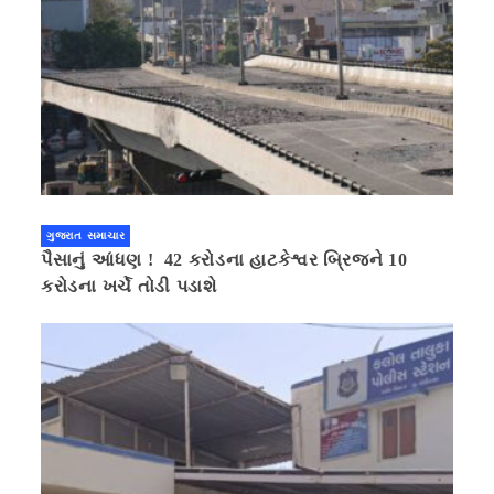
ગુજરાત સમાચાર
પૈસાનું આંધણ ! 42 કરોડના હાટકેશ્વર બ્રિજને 10
કરોડના ખર્ચે તોડી પડાશે