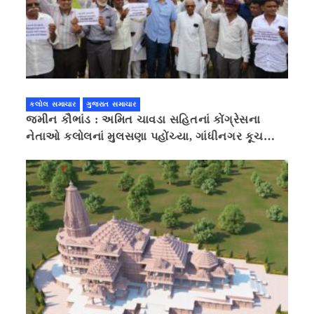
કલોલ સમાચાર
ગુજરાત સમાચાર
જમીન કૌભાંડ : અમિત ચાવડા સહિતનાં કોંગ્રેસના
નેતાઓ કલોલનાં મુલસણા પહોંચ્યા, ગાંધીનગર કૂચ
કરવાની ચિમકી