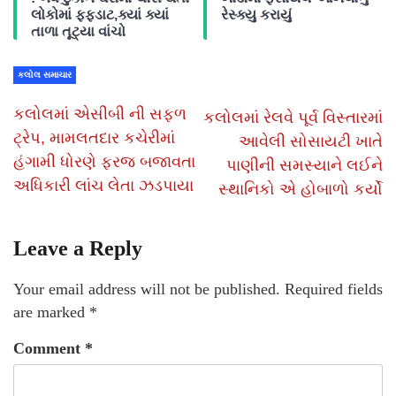
લોકોમાં ફફડાટ,ક્યાં ક્યાં
રેસ્ક્યુ કરાયું
તાળા તૂટ્યા વાંચો
કલોલ સમાચાર
કલોલમાં એસીબી ની સફળ
કલોલમાં રેલવે પૂર્વ વિસ્તારમાં
ટ્રેપ, મામલતદાર કચેરીમાં
આવેલી સોસાયટી ખાતે
હંગામી ધોરણે ફરજ બજાવતા
પાણીની સમસ્યાને લઈને
અધિકારી લાંચ લેતા ઝડપાયા
સ્થાનિકો એ હોબાળો કર્યો
Leave a Reply
Your email address will not be published.
Required fields
are marked
*
Comment
*