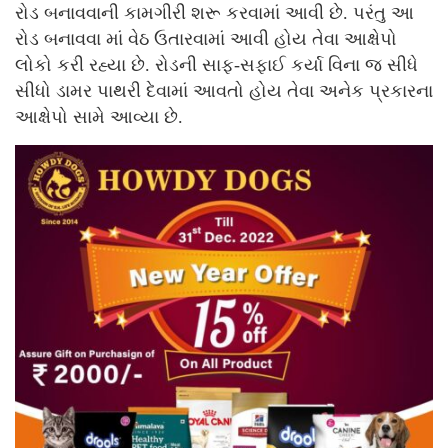
રોડ બનાવવાની કામગીરી શરૂ કરવામાં આવી છે. પરંતુ આ
રોડ બનાવવા માં વેઠ ઉતારવામાં આવી હોય તેવા આક્ષેપો
લોકો કરી રહ્યા છે. રોડની સાફ-સફાઈ કર્યા વિના જ સીધે
સીધો ડામર પાથરી દેવામાં આવતો હોય તેવા અનેક પ્રકારના
આક્ષેપો સામે આવ્યા છે.