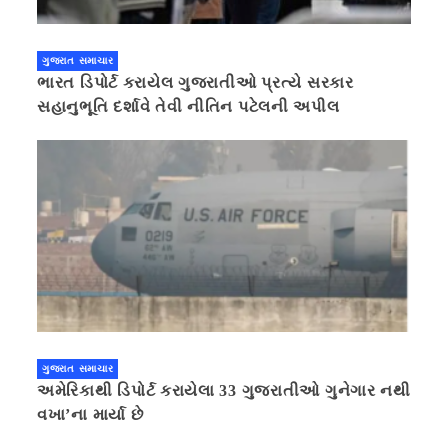
ગુજરાત સમાચાર
ભારત ડિપોર્ટ કરાયેલ ગુજરાતીઓ પ્રત્યે સરકાર
સહાનુભૂતિ દર્શાવે તેવી નીતિન પટેલની અપીલ
ગુજરાત સમાચાર
અમેરિકાથી ડિપોર્ટ કરાયેલા 33 ગુજરાતીઓ ગુનેગાર નથી
વખા’ના માર્યા છે