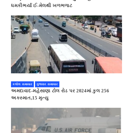
ધમકીભર્યા ઈ-મેલથી ખળભળાટ
કલોલ સમાચાર
ગુજરાત સમાચાર
અમદાવાદ-મહેસાણા ટોલ રોડ પર 2024માં કુલ 256
અકસ્માત,15 મૃત્યુ