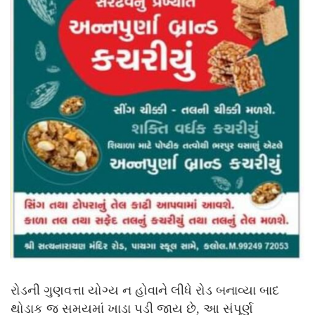
રોડની ગુણવત્તા યોગ્ય ન હોવાને લીધે રોડ બનાવ્યા બાદ
થોડાક જ સમયમાં ખાડા પડી જાય છે, આ સંપૂર્ણ