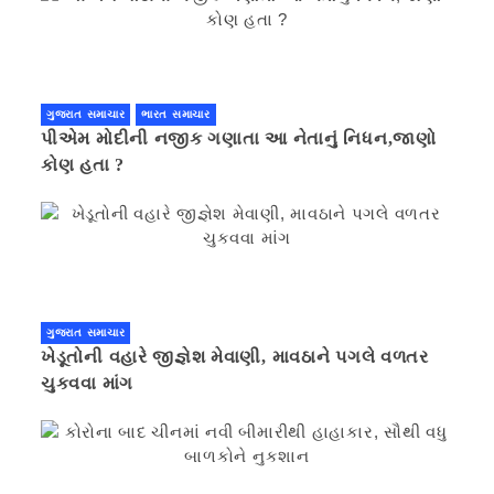
ગુજરાત સમાચાર
ભારત સમાચાર
પીએમ મોદીની નજીક ગણાતા આ નેતાનું નિધન,જાણો
કોણ હતા ?
ગુજરાત સમાચાર
ખેડૂતોની વહારે જીજ્ઞેશ મેવાણી, માવઠાને પગલે વળતર
ચુકવવા માંગ