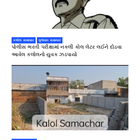
કલોલ સમાચાર
ગુજરાત સમાચાર
પોલીસ ભરતી પરીક્ષામાં નકલી કોલ લેટર લઈને દોડવા
આવેલ કલોલનો યુવક ઝડપાયો