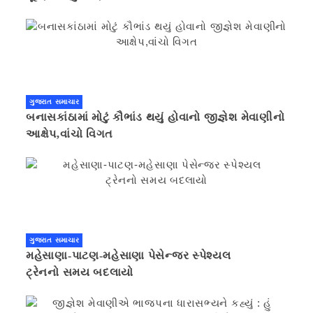
ગુજરાત સમાચાર
બનાસકાંઠામાં મોટું કૌભાંડ થયું હોવાનો જીજ્ઞેશ મેવાણીનો
આક્ષેપ,વાંચો વિગત
ગુજરાત સમાચાર
મહેસાણા-પાટણ-મહેસાણા પેસેન્જર સ્પેશ્યલ
ટ્રેનનો સમય બદલાયો