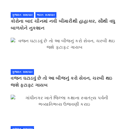
ગુજરાત સમાચાર
ભારત સમાચાર
કોરોના બાદ ચીનમાં નવી બીમારીથી હાહાકાર, સૌથી વધુ
બાળકોને નુકશાન
ગુજરાત સમાચાર
વજન ઘટાડવું છે તો આ બીજનું કરો સેવન, ચરબી થઇ
જશે ફટાફટ ગાયબ
ગુજરાત સમાચાર