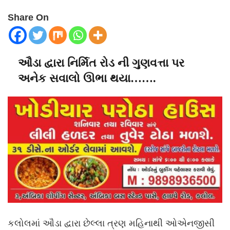
Share On
ઔડા દ્વારા નિર્મિત રોડ ની ગુણવત્તા પર
અનેક સવાલો ઊભા થયા…….
કલોલમાં ઔડા દ્વારા છેલ્લા ત્રણ મહિનાથી ઓએનજીસી