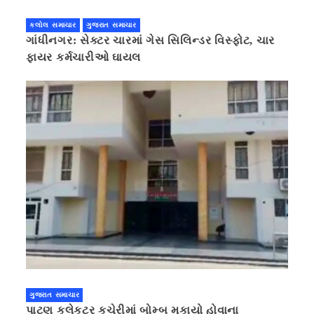
કલોલ સમાચાર
ગુજરાત સમાચાર
ગાંધીનગર: સેક્ટર ચારમાં ગેસ સિલિન્ડર વિસ્ફોટ, ચાર
ફાયર કર્મચારીઓ ઘાયલ
ગુજરાત સમાચાર
પાટણ કલેકટર કચેરીમાં બોમ્બ મુકાયો હોવાના