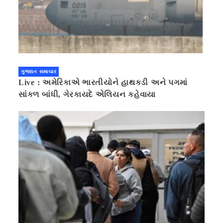
ગુજરાત સમાચાર
Live : અમેરિકાએ ભારતીયોને હાથકડી અને પગમાં
સાંકળ બાંધી, ગેરકાયદે એલિયન કહેવાયા