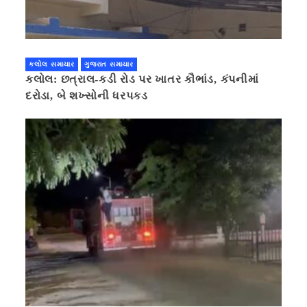
કલોલ સમાચાર
ગુજરાત સમાચાર
કલોલ: છત્રાલ-કડી રોડ પર ખાતર કૌભાંડ, કંપનીમાં
દરોડા, બે શખ્સોની ધરપકડ