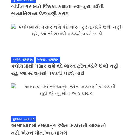
ગાંધીનગર ખાતે જિલ્લા કક્ષાના સ્વાતંત્ર્ય પર્વની
ભવ્યાતિભવ્ય ઉજવણી કરાઇ
કલોલ સમાચાર
ગુજરાત સમાચાર
કલોલમાંથી પસાર થશે વંદે ભારત ટ્રેન,જોકે ઉભી નહી
રહે, આ સ્ટેશનથી પકડવી પડશે ગાડી
ગુજરાત સમાચાર
અમદાવાદમાં રથયાત્રા જોતા મકાનની બાલ્કની
તૂટી,એકનું મોત,આઠ ઘાયલ