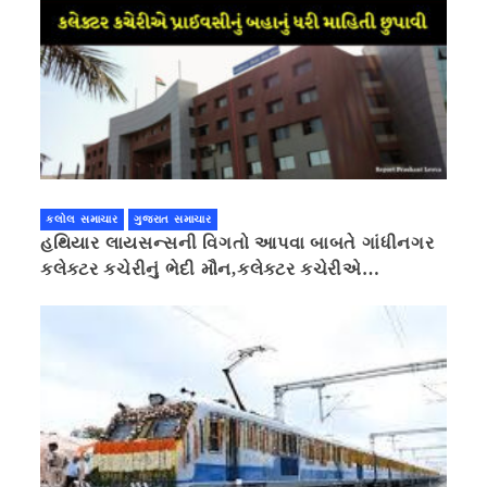
કલોલ સમાચાર
ગુજરાત સમાચાર
હથિયાર લાયસન્સની વિગતો આપવા બાબતે ગાંધીનગર
કલેક્ટર કચેરીનું ભેદી મૌન,કલેક્ટર કચેરીએ
પ્રાઈવસીનું બહાનું ધરી માહિતી છુપાવી