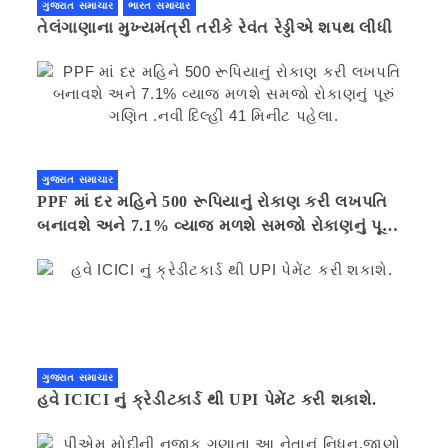
ગુજરાત સમાચાર
ભારત સમાચાર
તેલંગાણાના મુખ્યમંત્રી તરીકે રેવંત રેડ્ડીએ શપથ લીધી
ગુજરાત સમાચાર
PPF માં દર મહિને 500 રૂપિયાનું રોકાણ કરી લખપતિ
બનાવશે અને 7.1% વ્યાજ મળશે સમજો રોકાણનું પૂરું
ગણિત .નવી દિલ્હી 41 મિનીટ પહેલા.
ગુજરાત સમાચાર
હવે ICICI નું ક્રેડીટકાર્ડ થી UPI પેમેંટ કરી શકાશે.