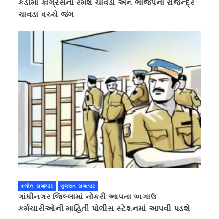
કડીમાં કોંગ્રેસના રમેશ ચાવડા અને ભાજપના રાજેન્દ્ર
ચાવડા વચ્ચે જંગ
કલોલ સમાચાર
ગુજરાત સમાચાર
ગાંધીનગર જિલ્લામાં નોકરી આપતા અગાઉ
કર્મચારીઓની માહિતી પોલીસ સ્ટેશનમાં આપવી પડશે