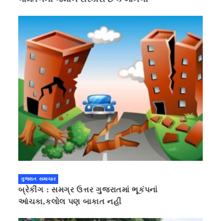
ગુજરાત સમાચાર
બ્રેકીંગ : સમગ્ર ઉત્તર ગુજરાતમાં ભૂકંપનાં
આંચકા,કલોલ પણ બાકાત નહીં