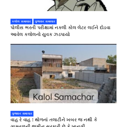
કલોલ સમાચાર
ગુજરાત સમાચાર
પોલીસ ભરતી પરીક્ષામાં નકલી કોલ લેટર લઈને દોડવા
આવેલ કલોલનો યુવક ઝડપાયો
ગુજરાત સમાચાર
વાહ રે વાહ ! થોળનાં તલાટીને ખબર જ નથી કે
ગામતળની જમીન સરકારી છે કે ખાનગી