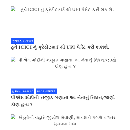
ગણિત .નવી દિલ્હી 41 મિનીટ પહેલા.
ગુજરાત સમાચાર
હવે ICICI નું ક્રેડીટકાર્ડ થી UPI પેમેંટ કરી શકાશે.
ગુજરાત સમાચાર
ભારત સમાચાર
પીએમ મોદીની નજીક ગણાતા આ નેતાનું નિધન,જાણો
કોણ હતા ?