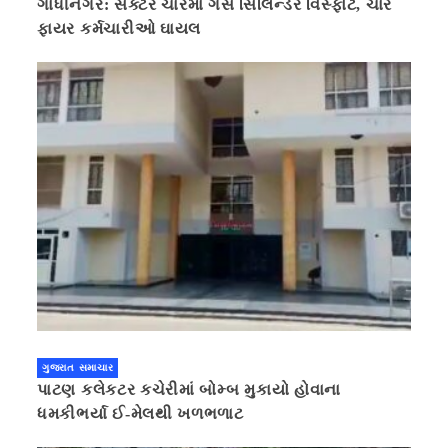
ગાંધીનગર: સેક્ટર ચારમાં ગેસ સિલિન્ડર વિસ્ફોટ, ચાર
ફાયર કર્મચારીઓ ઘાયલ
ગુજરાત સમાચાર
પાટણ કલેકટર કચેરીમાં બોમ્બ મુકાયો હોવાના
ધમકીભર્યા ઈ-મેલથી ખળભળાટ