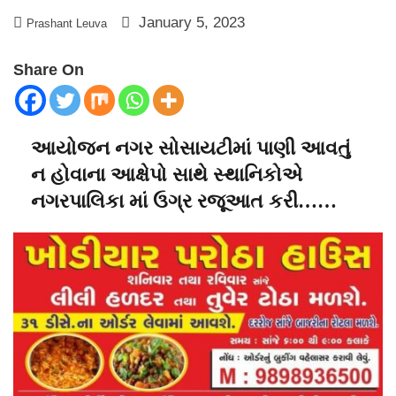
January 5, 2023
Prashant Leuva
Share On
આયોજન નગર સોસાયટીમાં પાણી આવતું
ન હોવાના આક્ષેપો સાથે સ્થાનિકોએ
નગરપાલિકા માં ઉગ્ર રજૂઆત કરી……