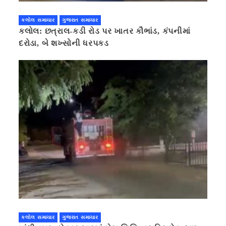
કલોલ સમાચાર
ગુજરાત સમાચાર
કલોલ: છત્રાલ-કડી રોડ પર ખાતર કૌભાંડ, કંપનીમાં
દરોડા, બે શખ્સોની ધરપકડ
કલોલ સમાચાર
ગુજરાત સમાચાર