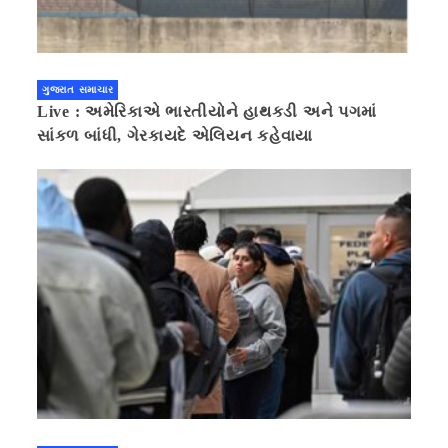
ગુજરાત સમાચાર
Live : અમેરિકાએ ભારતીયોને હાથકડી અને પગમાં
સાંકળ બાંધી, ગેરકાયદે એલિયન કહેવાયા