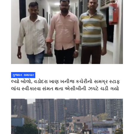
ગુજરાત સમાચાર
લ્યો બોલો, વડોદરા ખાણ ખનીજ કચેરીનો સમગ્ર સ્ટાફ
લાંચ સ્વીકારવા સંમત થતા એસીબીની ઝપટે ચડી ગયો