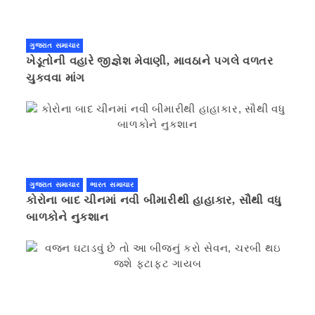
ગુજરાત સમાચાર
ખેડૂતોની વહારે જીજ્ઞેશ મેવાણી, માવઠાને પગલે વળતર
ચુકવવા માંગ
ગુજરાત સમાચાર
ભારત સમાચાર
કોરોના બાદ ચીનમાં નવી બીમારીથી હાહાકાર, સૌથી વધુ
બાળકોને નુકશાન