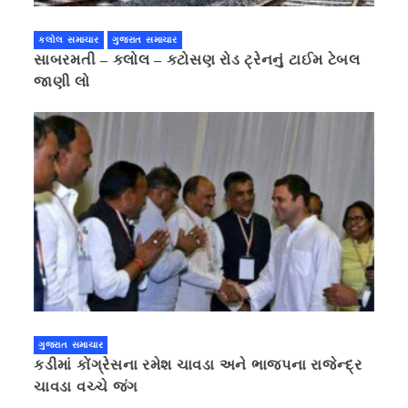
કલોલ સમાચાર
ગુજરાત સમાચાર
સાબરમતી – કલોલ – કટોસણ રોડ ટ્રેનનું ટાઈમ ટેબલ
જાણી લો
ગુજરાત સમાચાર
કડીમાં કોંગ્રેસના રમેશ ચાવડા અને ભાજપના રાજેન્દ્ર
ચાવડા વચ્ચે જંગ