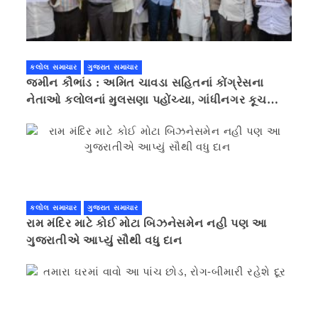
કલોલ સમાચાર
ગુજરાત સમાચાર
જમીન કૌભાંડ : અમિત ચાવડા સહિતનાં કોંગ્રેસના
નેતાઓ કલોલનાં મુલસણા પહોંચ્યા, ગાંધીનગર કૂચ
કરવાની ચિમકી
કલોલ સમાચાર
ગુજરાત સમાચાર
રામ મંદિર માટે કોઈ મોટા બિઝનેસમેન નહી પણ આ
ગુજરાતીએ આપ્યું સૌથી વધુ દાન