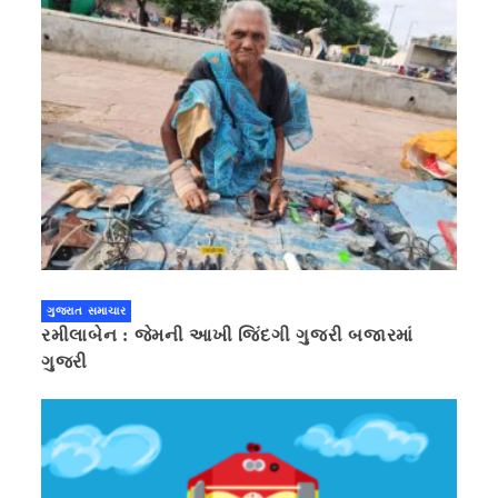
ગુજરાત સમાચાર
રમીલાબેન : જેમની આખી જિંદગી ગુજરી બજારમાં
ગુજરી