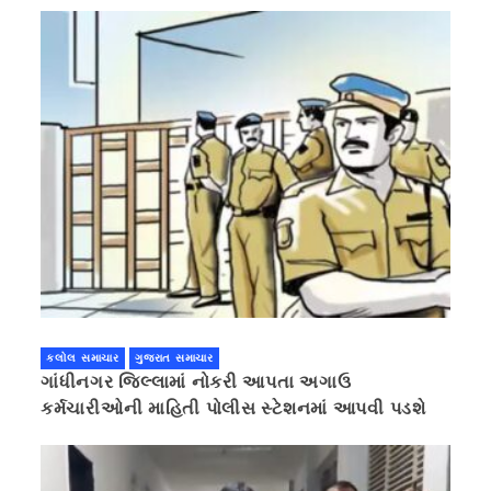
કલોલ સમાચાર
ગુજરાત સમાચાર
ગાંધીનગર જિલ્લામાં નોકરી આપતા અગાઉ
કર્મચારીઓની માહિતી પોલીસ સ્ટેશનમાં આપવી પડશે