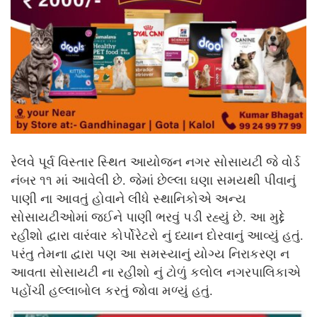
રેલવે પૂર્વ વિસ્તાર સ્થિત આયોજન નગર સોસાયટી જે વોર્ડ
નંબર ૧૧ માં આવેલી છે. જેમાં છેલ્લા ઘણા સમયથી પીવાનું
પાણી ના આવતું હોવાને લીધે સ્થાનિકોએ અન્ય
સોસાયટીઓમાં જઈને પાણી ભરવું પડી રહ્યું છે. આ મુદ્દે
રહીશો દ્વારા વારંવાર કોર્પોરેટરો નું ધ્યાન દોરવાનું આવ્યું હતું.
પરંતુ તેમના દ્વારા પણ આ સમસ્યાનું યોગ્ય નિરાકરણ ન
આવતા સોસાયટી ના રહીશો નું ટોળું કલોલ નગરપાલિકાએ
પહોંચી હલ્લાબોલ કરતું જોવા મળ્યું હતું.