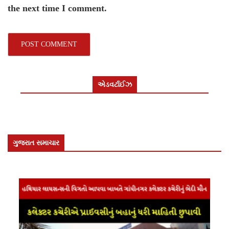
the next time I comment.
એડવર્ટાઈઝ
ગુજરાત સમાચાર