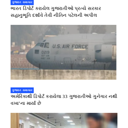
ગુજરાત સમાચાર
ભારત ડિપોર્ટ કરાયેલ ગુજરાતીઓ પ્રત્યે સરકાર
સહાનુભૂતિ દર્શાવે તેવી નીતિન પટેલની અપીલ
ગુજરાત સમાચાર
અમેરિકાથી ડિપોર્ટ કરાયેલા 33 ગુજરાતીઓ ગુનેગાર નથી
વખા’ના માર્યા છે