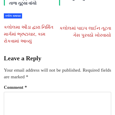
તાળા તૂટ્યા વાંચો
કલોલ સમાચાર
કલોલમા ઔડા દ્વારા નિર્મિત
કલોલમાં પાઇપ લાઈન તૂટતા
માર્ગમાં ભ્રષ્ટાચાર, કામ
ગેસ પુરવઠો ખોરવાયો
રોકવામાં આવ્યું
Leave a Reply
Your email address will not be published.
Required fields
are marked
*
Comment
*