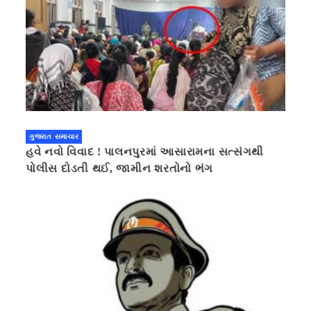
ગુજરાત સમાચાર
હવે નવો વિવાદ ! પાલનપુરમાં આસારામના સત્સંગથી
પોલીસ દોડતી થઈ, જામીન શરતોનો ભંગ