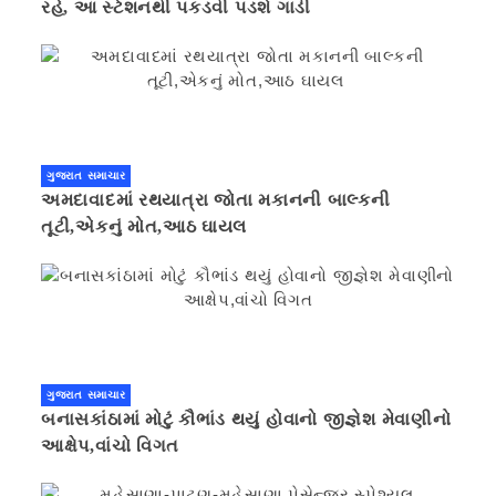
રહે, આ સ્ટેશનથી પકડવી પડશે ગાડી
ગુજરાત સમાચાર
અમદાવાદમાં રથયાત્રા જોતા મકાનની બાલ્કની
તૂટી,એકનું મોત,આઠ ઘાયલ
ગુજરાત સમાચાર
બનાસકાંઠામાં મોટું કૌભાંડ થયું હોવાનો જીજ્ઞેશ મેવાણીનો
આક્ષેપ,વાંચો વિગત