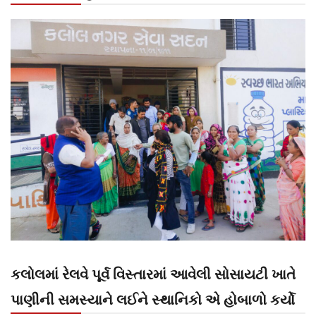
કલોલમાં રેલવે પૂર્વ વિસ્તારમાં આવેલી સોસાયટી ખાતે
પાણીની સમસ્યાને લઈને સ્થાનિકો એ હોબાળો કર્યો