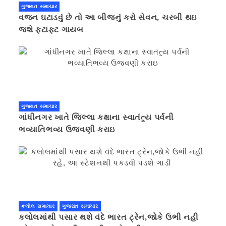
ગુજરાત સમાચાર
વજન ઘટાડવું છે તો આ બીજનું કરો સેવન, ચરબી થઇ
જશે ફટાફટ ગાયબ
ગુજરાત સમાચાર
ગાંધીનગર ખાતે જિલ્લા કક્ષાના સ્વાતંત્ર્ય પર્વની
ભવ્યાતિભવ્ય ઉજવણી કરાઇ
કલોલ સમાચાર
ગુજરાત સમાચાર
કલોલમાંથી પસાર થશે વંદે ભારત ટ્રેન,જોકે ઉભી નહી