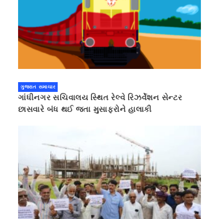
ગુજરાત સમાચાર
ગાંધીનગર સચિવાલય સ્થિત રેલ્વે રિઝર્વેશન સેન્ટર
છાસવારે બંધ થઈ જતા મુસાફરોને હાલાકી