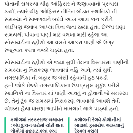
પોતાની સમસ્યા ચીફ ઓફિસર ને જણાવવાનો પ્રયાસ
કર્યો, ત્યારે ચીફ ઓફિસર નીતિન બોડાત સ્થાનિકો ની
સમસ્યા ને સાંભળવાને બદલે આખ આડા કાન કરીને
કોઈપણ જવાબ આપ્યા વિના જતા રહ્યા હતા. છેલ્લા ઘણા
સમયથી પીવાના પાણી માટે વલખા મારી રહેલા આ
સોસાયટીના રહીશો આ વખતે આકરા પાણી એ ઉગ્ર
રજૂઆત કરતા નજરે ચડ્યા હતા.
સોસાયટીના રહીશો એ જ્યાં સુધી તેમના વિસ્તારમાં પાણીની
સમસ્યા નું નિરાકરણ લાવવામાં નહિ આવે, ત્યાં સુધી
નગરપાલિકા ની બહાર જ બેસી રહેવાની હઠ પકડી
હતી.જોકે છેલ્લે નગરપાલિકાના ઉપપ્રમુખ મુકુંદ પરીખે
સ્થાનિકો ના વિસ્તાર માં પાણી આવતું ન હોવાની જે સમસ્યા
છે, તેનું ટૂંક જ સમયમાં નિરાકરણ લાવવામાં આવશે તેવી
ચોક્કસ હૈયા ધારણા આપીને મામલાને થાળે પાડ્યો હતો.
કલોલમાં તસ્કરરાજ યથાવત
કલોલની રેલવે કોલોનીમાં
: બંધ દુકાન-ઘરોમાં ચોરી થતા
ખાડામાં ફસાયેલ આખલાનું
લોકોમાં ફફડાટ,ક્યાં ક્યાં
રેસ્ક્યુ કરાયું