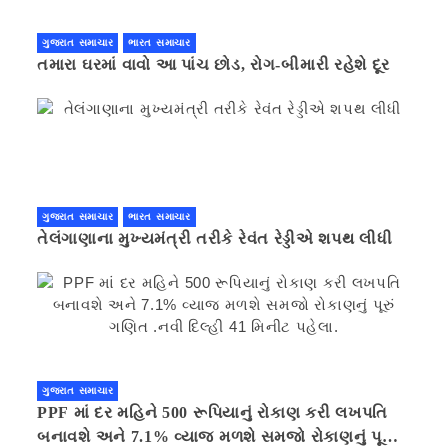
ગુજરાત સમાચાર
ભારત સમાચાર
તમારા ઘરમાં વાવો આ પાંચ છોડ, રોગ-બીમારી રહેશે દૂર
ગુજરાત સમાચાર
ભારત સમાચાર
તેલંગાણાના મુખ્યમંત્રી તરીકે રેવંત રેડ્ડીએ શપથ લીધી
ગુજરાત સમાચાર
PPF માં દર મહિને 500 રૂપિયાનું રોકાણ કરી લખપતિ
બનાવશે અને 7.1% વ્યાજ મળશે સમજો રોકાણનું પૂરું