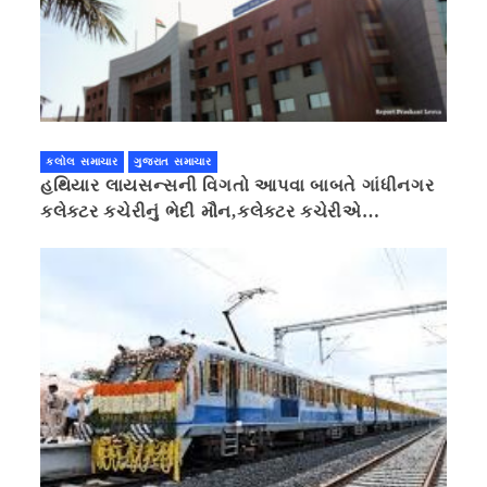
કલોલ સમાચાર
ગુજરાત સમાચાર
હથિયાર લાયસન્સની વિગતો આપવા બાબતે ગાંધીનગર
કલેક્ટર કચેરીનું ભેદી મૌન,કલેક્ટર કચેરીએ
પ્રાઈવસીનું બહાનું ધરી માહિતી છુપાવી