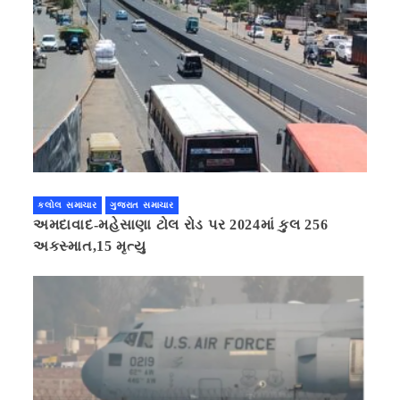
કલોલ સમાચાર
ગુજરાત સમાચાર
અમદાવાદ-મહેસાણા ટોલ રોડ પર 2024માં કુલ 256
અકસ્માત,15 મૃત્યુ