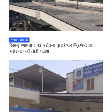
ગુજરાત સમાચાર
પૈસાનું આંધણ ! 42 કરોડના હાટકેશ્વર બ્રિજને 10
કરોડના ખર્ચે તોડી પડાશે