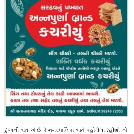
દુઃખની વાત એ છે કે નગરપાલિકા ખાતે પહોંચેલા રહીશો એ