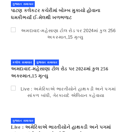
ગુજરાત સમાચાર
પાટણ કલેકટર કચેરીમાં બોમ્બ મુકાયો હોવાના
ધમકીભર્યા ઈ-મેલથી ખળભળાટ
કલોલ સમાચાર
ગુજરાત સમાચાર
અમદાવાદ-મહેસાણા ટોલ રોડ પર 2024માં કુલ 256
અકસ્માત,15 મૃત્યુ
ગુજરાત સમાચાર
Live : અમેરિકાએ ભારતીયોને હાથકડી અને પગમાં