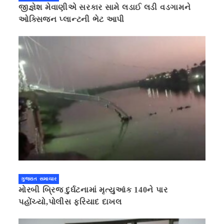
જીજ્ઞેશ મેવાણીએ સરકાર સામે લડાઈ લડી વડગામને
ઓક્સિજન પ્લાન્ટની ભેટ આપી
ગુજરાત સમાચાર
મોરબી બ્રિજ દુર્ઘટનામાં મૃત્યુઆંક 140ને પાર
પહોંચ્યો,પોલીસ ફરિયાદ દાખલ