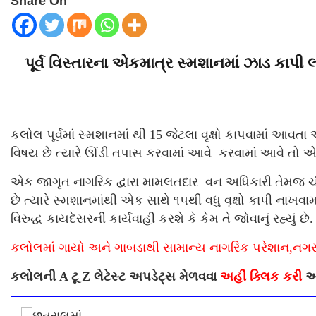
Share On
પૂર્વ વિસ્તારના એકમાત્ર સ્મશાનમાં ઝાડ કાપી
કલોલ પૂર્વમાં સ્મશાનમાં થી 15 જેટલા વૃક્ષો કાપવામાં આવત
વિષય છે ત્યારે ઊંડી તપાસ કરવામાં આવે કરવામાં આવે તો એક
એક જાગૃત નાગરિક દ્વારા મામલતદાર વન અધિકારી તેમજ ચીફ
છે ત્યારે સ્મશાનમાંથી એક સાથે ૧૫થી વધુ વૃક્ષો કાપી નાખવ
વિરુદ્ધ કાયદેસરની કાર્યવાહી કરશે કે કેમ તે જોવાનું રહ્યું છે.
કલોલમાં ગાયો અને ગાબડાથી સામાન્ય નાગરિક પરેશાન,નગરપ
કલોલની A ટૂ Z લેટેસ્ટ અપડેટ્સ મેળવવા
અહીં ક્લિક કરી
અ