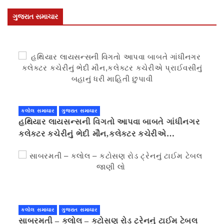
ગુજરાત સમાચાર
કલોલ સમાચાર
ગુજરાત સમાચાર
હથિયાર લાયસન્સની વિગતો આપવા બાબતે ગાંધીનગર
કલેક્ટર કચેરીનું ભેદી મૌન,કલેક્ટર કચેરીએ
પ્રાઈવસીનું બહાનું ધરી માહિતી છુપાવી
કલોલ સમાચાર
ગુજરાત સમાચાર
સાબરમતી – કલોલ – કટોસણ રોડ ટ્રેનનું ટાઈમ ટેબલ