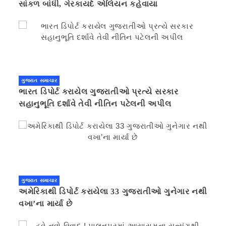
સાંકળ બાંધી, ગેરકાયદે એલિયન કહેવાયા
ગુજરાત સમાચાર
ભારત ડિપોર્ટ કરાયેલ ગુજરાતીઓ પ્રત્યે સરકાર
સહાનુભૂતિ દર્શાવે તેવી નીતિન પટેલની અપીલ
ગુજરાત સમાચાર
અમેરિકાથી ડિપોર્ટ કરાયેલા 33 ગુજરાતીઓ ગુનેગાર નથી
વખા’ના માર્યા છે