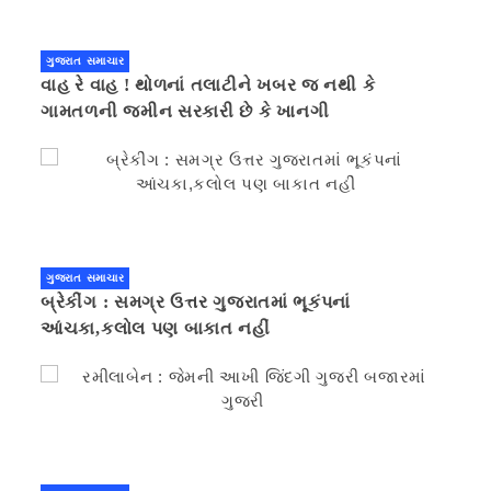
ગુજરાત સમાચાર
વાહ રે વાહ ! થોળનાં તલાટીને ખબર જ નથી કે
ગામતળની જમીન સરકારી છે કે ખાનગી
ગુજરાત સમાચાર
બ્રેકીંગ : સમગ્ર ઉત્તર ગુજરાતમાં ભૂકંપનાં
આંચકા,કલોલ પણ બાકાત નહીં