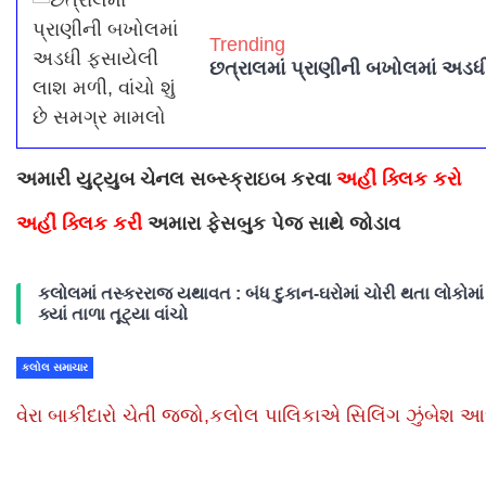
Trending
છત્રાલમાં પ્રાણીની બખોલમાં અડધી
અમારી યુટ્યુબ ચેનલ સબ્સ્ક્રાઇબ કરવા
અહીં ક્લિક કરો
અહીં ક્લિક કરી
અમારા ફેસબુક પેજ સાથે જોડાવ
કલોલમાં તસ્કરરાજ યથાવત : બંધ દુકાન-ઘરોમાં ચોરી થતા લોકોમાં 
ક્યાં તાળા તૂટ્યા વાંચો
કલોલ સમાચાર
વેરા બાકીદારો ચેતી જજો,કલોલ પાલિકાએ સિલિંગ ઝુંબેશ આ