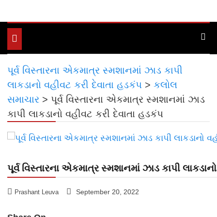
Toggle
navigation
પૂર્વ વિસ્તારના એકમાત્ર સ્મશાનમાં ઝાડ કાપી
લાકડાનો વહીવટ કરી દેવાતા હડકંપ
>
કલોલ
સમાચાર
>
પૂર્વ વિસ્તારના એકમાત્ર સ્મશાનમાં ઝાડ
કાપી લાકડાનો વહીવટ કરી દેવાતા હડકંપ
પૂર્વ વિસ્તારના એકમાત્ર સ્મશાનમાં ઝાડ કાપી લાકડાન
September 20, 2022
Prashant Leuva