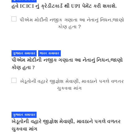
હવે ICICI નું ક્રેડીટકાર્ડ થી UPI પેમેંટ કરી શકાશે.
ગુજરાત સમાચાર
ભારત સમાચાર
પીએમ મોદીની નજીક ગણાતા આ નેતાનું નિધન,જાણો
કોણ હતા ?
ગુજરાત સમાચાર
ખેડૂતોની વહારે જીજ્ઞેશ મેવાણી, માવઠાને પગલે વળતર
ચુકવવા માંગ