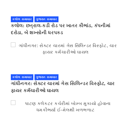
કલોલ સમાચાર
ગુજરાત સમાચાર
કલોલ: છત્રાલ-કડી રોડ પર ખાતર કૌભાંડ, કંપનીમાં
દરોડા, બે શખ્સોની ધરપકડ
કલોલ સમાચાર
ગુજરાત સમાચાર
ગાંધીનગર: સેક્ટર ચારમાં ગેસ સિલિન્ડર વિસ્ફોટ, ચાર
ફાયર કર્મચારીઓ ઘાયલ