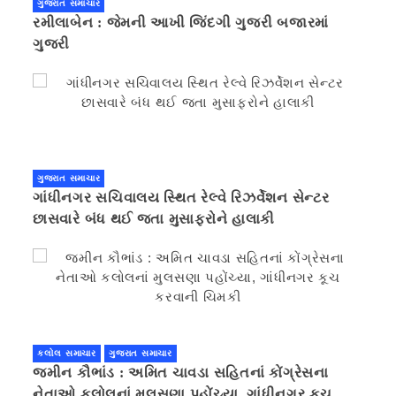
ગુજરાત સમાચાર
રમીલાબેન : જેમની આખી જિંદગી ગુજરી બજારમાં
ગુજરી
ગુજરાત સમાચાર
ગાંધીનગર સચિવાલય સ્થિત રેલ્વે રિઝર્વેશન સેન્ટર
છાસવારે બંધ થઈ જતા મુસાફરોને હાલાકી
કલોલ સમાચાર
ગુજરાત સમાચાર
જમીન કૌભાંડ : અમિત ચાવડા સહિતનાં કોંગ્રેસના
નેતાઓ કલોલનાં મુલસણા પહોંચ્યા, ગાંધીનગર કૂચ