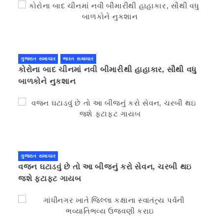
ગુજરાત સમાચાર
ભારત સમાચાર
કોરોના બાદ ચીનમાં નવી બીમારીથી હાહાકાર, સૌથી વધુ
બાળકોને નુકશાન
ગુજરાત સમાચાર
વજન ઘટાડવું છે તો આ બીજનું કરો સેવન, ચરબી થઇ
જશે ફટાફટ ગાયબ