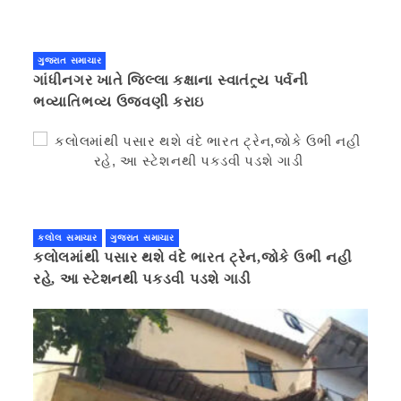
ગુજરાત સમાચાર
ગાંધીનગર ખાતે જિલ્લા કક્ષાના સ્વાતંત્ર્ય પર્વની
ભવ્યાતિભવ્ય ઉજવણી કરાઇ
કલોલ સમાચાર
ગુજરાત સમાચાર
કલોલમાંથી પસાર થશે વંદે ભારત ટ્રેન,જોકે ઉભી નહી
રહે, આ સ્ટેશનથી પકડવી પડશે ગાડી