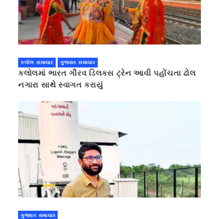
કલોલ સમાચાર
ગુજરાત સમાચાર
કલોલમાં ભારત ગૌરવ ડિલક્સ ટ્રેન આવી પહોંચતા ઢોલ
નગારા સાથે સ્વાગત કરાયું
ગુજરાત સમાચાર