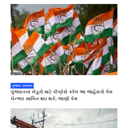
ગુજરાત સમાચાર
ગુજરાતના ખેડૂતો માટે કોંગ્રેસે કરેલ આ જાહેરાતો ગેમ
ચેન્જર સાબિત થઇ શકે, જાણો કેમ