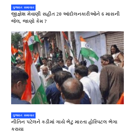
ગુજરાત સમાચાર
જીજ્ઞેશ મેવાણી સહીત 20 આંદોલનકારીઓને 6 માસની
જેલ, જાણો કેમ ?
ગુજરાત સમાચાર
નીતિન પટેલને કડીમાં ગાયે ભેટુ મારતા હોસ્પિટલ ભેગા
કરાયા