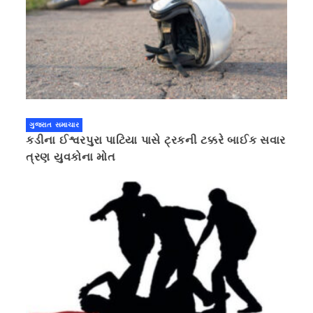
ગુજરાત સમાચાર
કડીના ઈશ્વરપુરા પાટિયા પાસે ટ્રકની ટક્કરે બાઈક સવાર
ત્રણ યુવકોના મોત