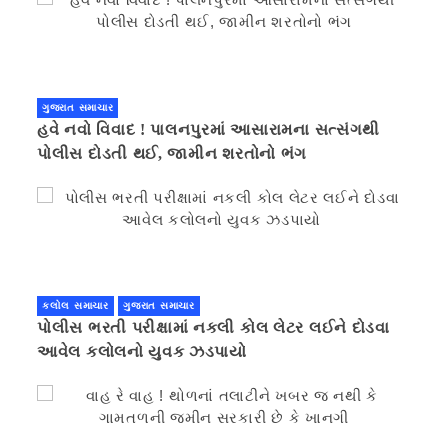
ગુજરાત સમાચાર
હવે નવો વિવાદ ! પાલનપુરમાં આસારામના સત્સંગથી
પોલીસ દોડતી થઈ, જામીન શરતોનો ભંગ
કલોલ સમાચાર
ગુજરાત સમાચાર
પોલીસ ભરતી પરીક્ષામાં નકલી કોલ લેટર લઈને દોડવા
આવેલ કલોલનો યુવક ઝડપાયો