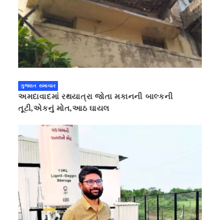
ગુજરાત સમાચાર
અમદાવાદમાં રથયાત્રા જોતા મકાનની બાલ્કની
તૂટી,એકનું મોત,આઠ ઘાયલ