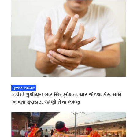
ગુજરાત સમાચાર
કડીમાં ગુલીયન બાર સિન્ડ્રોમના ચાર જેટલા કેસ સામે
આવતા ફફડાટ, જાણો તેના લક્ષણ