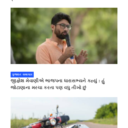
ગુજરાત સમાચાર
જીજ્ઞેશ મેવાણીએ ભાજપના ધારાસભ્યને કહ્યું : હું
જોટાણાના મરચા કરતા પણ વધુ તીખો છું