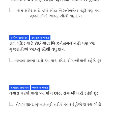
કરવાની ચિમકી
કલોલ સમાચાર
ગુજરાત સમાચાર
રામ મંદિર માટે કોઈ મોટા બિઝનેસમેન નહી પણ આ
ગુજરાતીએ આપ્યું સૌથી વધુ દાન
ગુજરાત સમાચાર
ભારત સમાચાર
તમારા ઘરમાં વાવો આ પાંચ છોડ, રોગ-બીમારી રહેશે દૂર