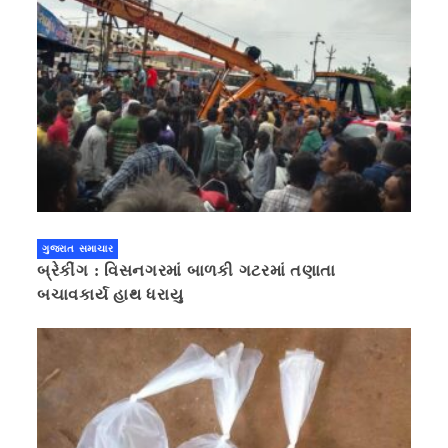
ગુજરાત સમાચાર
બ્રેકીંગ : વિસનગરમાં બાળકી ગટરમાં તણાતા
બચાવકાર્ય હાથ ધરાયુ