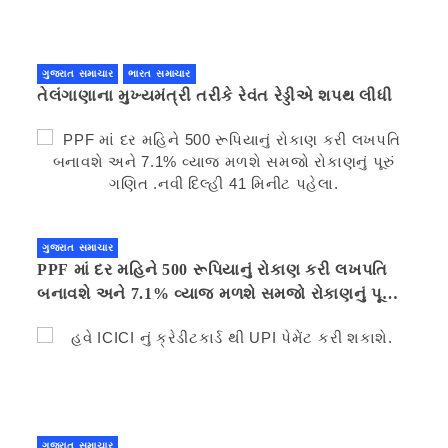
ગુજરાત સમાચાર
ભારત સમાચાર
તેલંગાણાના મુખ્યમંત્રી તરીકે રેવંત રેડ્ડીએ શપથ લીધી
ગુજરાત સમાચાર
PPF માં દર મહિને 500 રૂપિયાનું રોકાણ કરી લખપતિ
બનાવશે અને 7.1% વ્યાજ મળશે સમજો રોકાણનું પૂરું
ગણિત .નવી દિલ્હી 41 મિનીટ પહેલા.
ગુજરાત સમાચાર