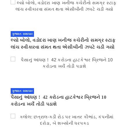
ગુજરાત સમાચાર
લ્યો બોલો, વડોદરા ખાણ ખનીજ કચેરીનો સમગ્ર સ્ટાફ
લાંચ સ્વીકારવા સંમત થતા એસીબીની ઝપટે ચડી ગયો
ગુજરાત સમાચાર
પૈસાનું આંધણ ! 42 કરોડના હાટકેશ્વર બ્રિજને 10
કરોડના ખર્ચે તોડી પડાશે