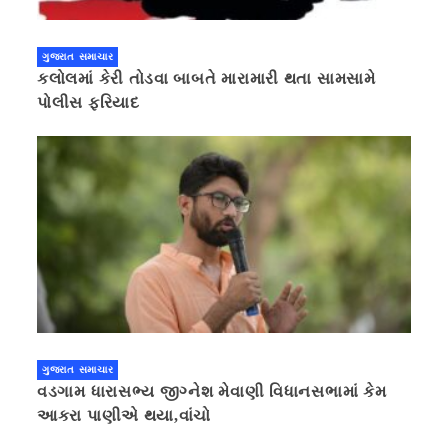
ગુજરાત સમાચાર
કલોલમાં કેરી તોડવા બાબતે મારામારી થતા સામસામે
પોલીસ ફરિયાદ
ગુજરાત સમાચાર
વડગામ ધારાસભ્ય જીગ્નેશ મેવાણી વિધાનસભામાં કેમ
આકરા પાણીએ થયા,વાંચો