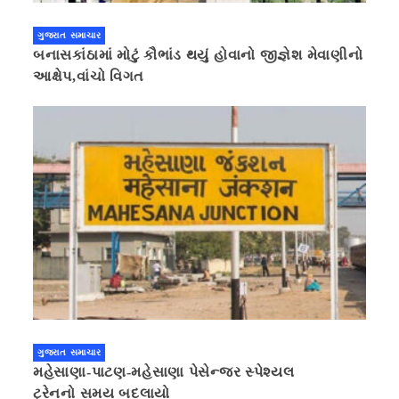
ગુજરાત સમાચાર
બનાસકાંઠામાં મોટું કૌભાંડ થયું હોવાનો જીજ્ઞેશ મેવાણીનો
આક્ષેપ,વાંચો વિગત
ગુજરાત સમાચાર
મહેસાણા-પાટણ-મહેસાણા પેસેન્જર સ્પેશ્યલ
ટ્રેનનો સમય બદલાયો