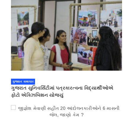
ગુજરાત સમાચાર
ગુજરાત યુનિવર્સિટીમાં પત્રકારત્વના વિદ્યાર્થીઓએ
ફોટો એક્ઝિબિશન યોજ્યું