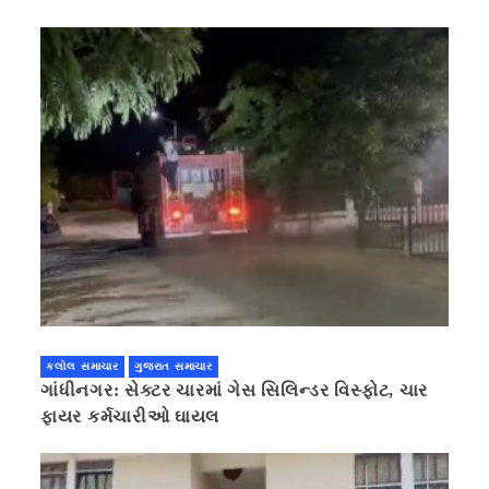
કલોલ સમાચાર
ગુજરાત સમાચાર
ગાંધીનગર: સેક્ટર ચારમાં ગેસ સિલિન્ડર વિસ્ફોટ, ચાર
ફાયર કર્મચારીઓ ઘાયલ