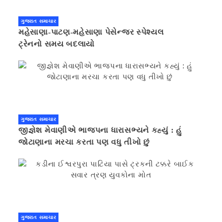
ગુજરાત સમાચાર
મહેસાણા-પાટણ-મહેસાણા પેસેન્જર સ્પેશ્યલ
ટ્રેનનો સમય બદલાયો
ગુજરાત સમાચાર
જીજ્ઞેશ મેવાણીએ ભાજપના ધારાસભ્યને કહ્યું : હું
જોટાણાના મરચા કરતા પણ વધુ તીખો છું
ગુજરાત સમાચાર