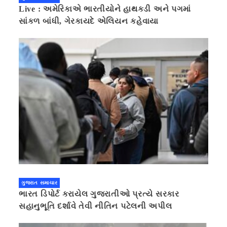
Live : અમેરિકાએ ભારતીયોને હાથકડી અને પગમાં
સાંકળ બાંધી, ગેરકાયદે એલિયન કહેવાયા
ગુજરાત સમાચાર
ભારત ડિપોર્ટ કરાયેલ ગુજરાતીઓ પ્રત્યે સરકાર
સહાનુભૂતિ દર્શાવે તેવી નીતિન પટેલની અપીલ