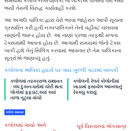
સમયમાં કલોલ નગરપાલિકા જે લોકોએ પોતાનો વેરો નથી
ભર્યો તેમની વિરુદ્ધ કાર્યવાહી કરશે.
આ અગાઉ પાલિકા દ્વારા વેરો ભરવા જાહેરાત આપી સૂચના
પ્રસારિત કરી હતી.નગરપાલિકાને તેનો વહીવટ ચલાવવા
નાણાંની જરૂર હોય છે. આ નાણાં પ્રજા તરફથી મળતા
ટેક્સમાંથી આવતા હોય છે. આગામી સમયમાં જેનો ટેક્સ
બાકી હશે તેનું સિલિંગ કરવામાં આવનાર છે તેમ પાલિકાના
સૂત્રોએ જણાવ્યું હતું.
કલોલના અંબિકા હાઇવે પર ગાય ખુલ્લી ગટરમાં ખાબકી
કલોલમાં તસ્કરરાજ યથાવત
કલોલની રેલવે કોલોનીમાં
: બંધ દુકાન-ઘરોમાં ચોરી થતા
ખાડામાં ફસાયેલ આખલાનું
લોકોમાં ફફડાટ,ક્યાં ક્યાં
રેસ્ક્યુ કરાયું
તાળા તૂટ્યા વાંચો
કલોલ સમાચાર
કલોલમાં ગાયો અને
પૂર્વ વિસ્તારના એકમાત્ર