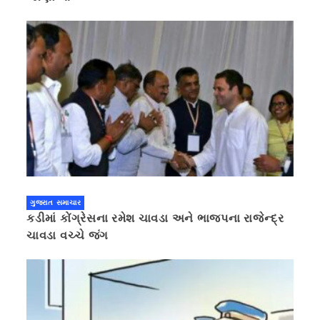
ગુજરાત સમાચાર
કડીમાં કોંગ્રેસના રમેશ ચાવડા અને ભાજપના રાજેન્દ્ર
ચાવડા વચ્ચે જંગ