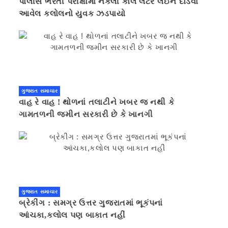
પોલીસ ભરતી પરીક્ષામાં નકલી કોલ લેટર લઈને દોડવા
આવેલ કલોલનો યુવક ઝડપાયો
ગુજરાત સમાચાર
વાહ રે વાહ ! થોળનાં તલાટીને ખબર જ નથી કે
ગામતળની જમીન સરકારી છે કે ખાનગી
ગુજરાત સમાચાર
બ્રેકીંગ : સમગ્ર ઉત્તર ગુજરાતમાં ભૂકંપનાં
આંચકા,કલોલ પણ બાકાત નહીં