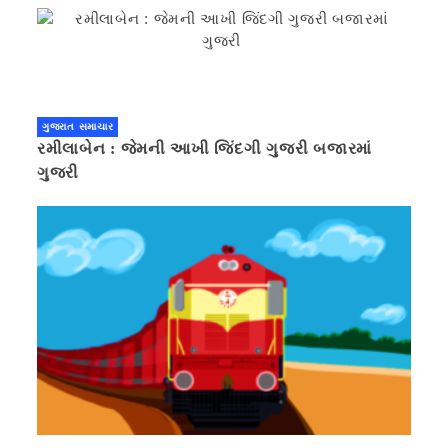
ગુજરાત સમાચાર
રમીલાબેન : જેમની આખી જિંદગી ગુજરી બજારમાં
ગુજરી