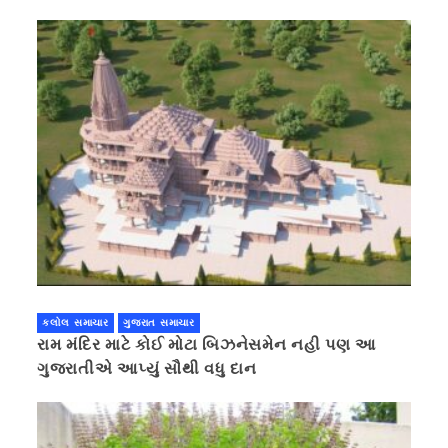
કરવાની ચિમકી
કલોલ સમાચાર
ગુજરાત સમાચાર
રામ મંદિર માટે કોઈ મોટા બિઝનેસમેન નહી પણ આ
ગુજરાતીએ આપ્યું સૌથી વધુ દાન