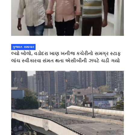
ગુજરાત સમાચાર
લ્યો બોલો, વડોદરા ખાણ ખનીજ કચેરીનો સમગ્ર સ્ટાફ
લાંચ સ્વીકારવા સંમત થતા એસીબીની ઝપટે ચડી ગયો