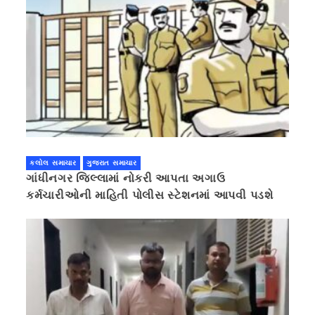
કલોલ સમાચાર
ગુજરાત સમાચાર
ગાંધીનગર જિલ્લામાં નોકરી આપતા અગાઉ
કર્મચારીઓની માહિતી પોલીસ સ્ટેશનમાં આપવી પડશે