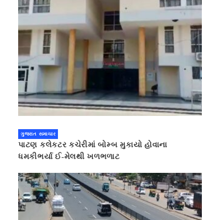
ગુજરાત સમાચાર
પાટણ કલેકટર કચેરીમાં બોમ્બ મુકાયો હોવાના
ધમકીભર્યા ઈ-મેલથી ખળભળાટ