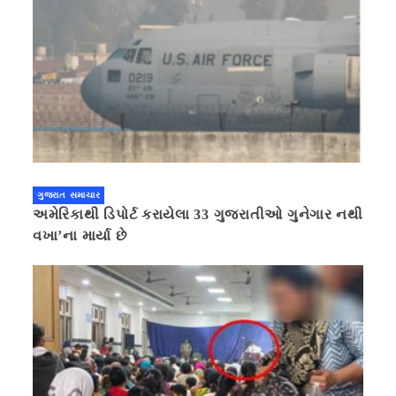
ગુજરાત સમાચાર
અમેરિકાથી ડિપોર્ટ કરાયેલા 33 ગુજરાતીઓ ગુનેગાર નથી
વખા’ના માર્યા છે