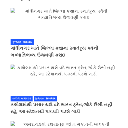
ગુજરાત સમાચાર
ગાંધીનગર ખાતે જિલ્લા કક્ષાના સ્વાતંત્ર્ય પર્વની
ભવ્યાતિભવ્ય ઉજવણી કરાઇ
કલોલ સમાચાર
ગુજરાત સમાચાર
કલોલમાંથી પસાર થશે વંદે ભારત ટ્રેન,જોકે ઉભી નહી
રહે, આ સ્ટેશનથી પકડવી પડશે ગાડી