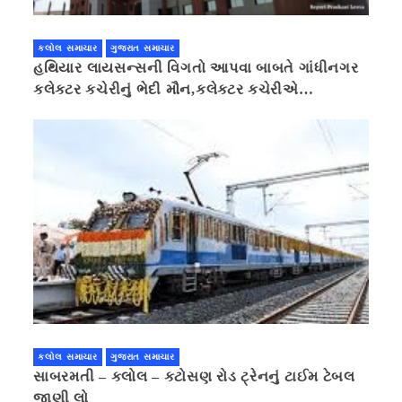
કલોલ સમાચાર
ગુજરાત સમાચાર
હથિયાર લાયસન્સની વિગતો આપવા બાબતે ગાંધીનગર
કલેક્ટર કચેરીનું ભેદી મૌન,કલેક્ટર કચેરીએ
પ્રાઈવસીનું બહાનું ધરી માહિતી છુપાવી
કલોલ સમાચાર
ગુજરાત સમાચાર
સાબરમતી – કલોલ – કટોસણ રોડ ટ્રેનનું ટાઈમ ટેબલ
જાણી લો