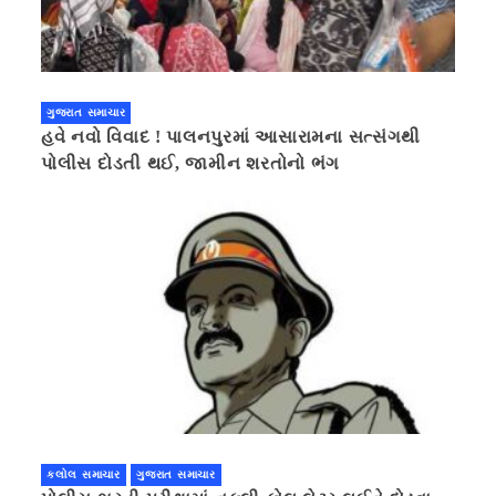
ગુજરાત સમાચાર
હવે નવો વિવાદ ! પાલનપુરમાં આસારામના સત્સંગથી
પોલીસ દોડતી થઈ, જામીન શરતોનો ભંગ
કલોલ સમાચાર
ગુજરાત સમાચાર