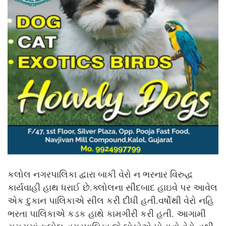
કલોલ નગરપાલિકા દ્વારા બાકી વેરો ન ભરનાર વિરુદ્ધ
કાર્યવાહી હાથ ધરાઈ છે.ક્લોલના સીંદબાદ હાઇવે પર આવેલ
એક દુકાન પાલિકાએ સીલ કરી દીધી હતી.વર્ષોથી વેરો નહિ
ભરતા પાલિકાએ કડક હાથે કામગીરી કરી હતી. આગામી