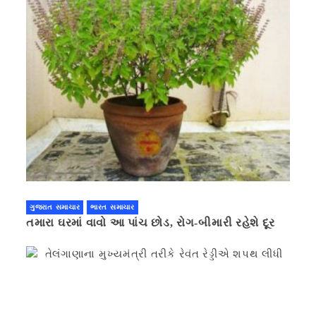
ગુજરાત સમાચાર
ભારત સમાચાર
તમારા ઘરમાં વાવો આ પાંચ છોડ, રોગ-બીમારી રહેશે દૂર