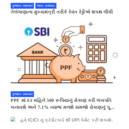
ગુજરાત સમાચાર
ભારત સમાચાર
તેલંગાણાના મુખ્યમંત્રી તરીકે રેવંત રેડ્ડીએ શપથ લીધી
ગુજરાત સમાચાર
PPF માં દર મહિને 500 રૂપિયાનું રોકાણ કરી લખપતિ
બનાવશે અને 7.1% વ્યાજ મળશે સમજો રોકાણનું પૂરું
ગણિત .નવી દિલ્હી 41 મિનીટ પહેલા.