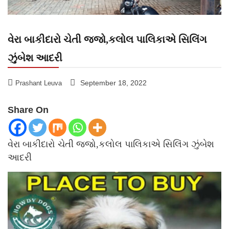
વેરા બાકીદારો ચેતી જજો,કલોલ પાલિકાએ સિલિંગ
ઝુંબેશ આદરી
September 18, 2022
Prashant Leuva
Share On
વેરા બાકીદારો ચેતી જજો,કલોલ પાલિકાએ સિલિંગ ઝુંબેશ
આદરી