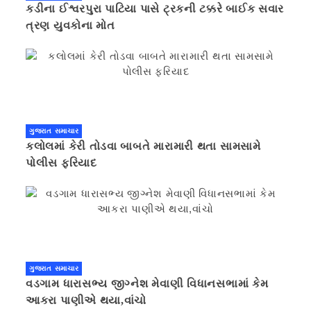
કડીના ઈશ્વરપુરા પાટિયા પાસે ટ્રકની ટક્કરે બાઈક સવાર
ત્રણ યુવકોના મોત
ગુજરાત સમાચાર
કલોલમાં કેરી તોડવા બાબતે મારામારી થતા સામસામે
પોલીસ ફરિયાદ
ગુજરાત સમાચાર
વડગામ ધારાસભ્ય જીગ્નેશ મેવાણી વિધાનસભામાં કેમ
આકરા પાણીએ થયા,વાંચો