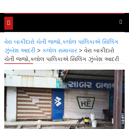
Toggle
navigation
વેરા બાકીદારો ચેતી જજો,કલોલ પાલિકાએ સિલિંગ
ઝુંબેશ આદરી
>
કલોલ સમાચાર
>
વેરા બાકીદારો
ચેતી જજો,કલોલ પાલિકાએ સિલિંગ ઝુંબેશ આદરી