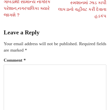
ગાબડાથી સામાન્ય નાગરિક
સ્મશાનમાં ઝાડ કાપી
પરેશાન,નગરપાલિકા ક્યારે
લાકડાનો વહીવટ કરી દેવાતા
જાગશે ?
હડકંપ
Leave a Reply
Your email address will not be published.
Required fields
are marked
*
Comment
*