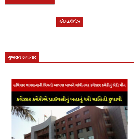
એડવર્ટાઈઝ
ગુજરાત સમાચાર