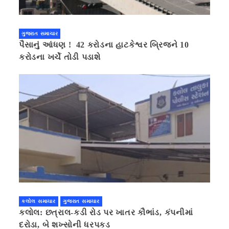
ગુજરાત સમાચાર
પૈસાનું આંધણ ! 42 કરોડના હાટકેશ્વર બ્રિજને 10
કરોડના ખર્ચે તોડી પડાશે
કલોલ સમાચાર
ગુજરાત સમાચાર
કલોલ: છત્રાલ-કડી રોડ પર ખાતર કૌભાંડ, કંપનીમાં
દરોડા, બે શખ્સોની ધરપકડ