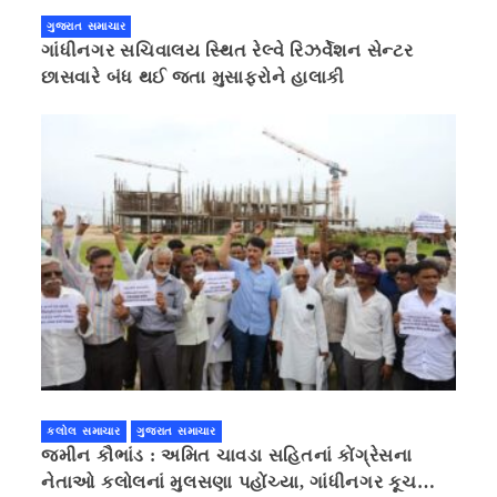
ગુજરાત સમાચાર
ગાંધીનગર સચિવાલય સ્થિત રેલ્વે રિઝર્વેશન સેન્ટર
છાસવારે બંધ થઈ જતા મુસાફરોને હાલાકી
કલોલ સમાચાર
ગુજરાત સમાચાર
જમીન કૌભાંડ : અમિત ચાવડા સહિતનાં કોંગ્રેસના
નેતાઓ કલોલનાં મુલસણા પહોંચ્યા, ગાંધીનગર કૂચ