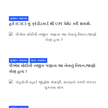
ગુજરાત સમાચાર
હવે ICICI નું ક્રેડીટકાર્ડ થી UPI પેમેંટ કરી શકાશે.
ગુજરાત સમાચાર
ભારત સમાચાર
પીએમ મોદીની નજીક ગણાતા આ નેતાનું નિધન,જાણો
કોણ હતા ?