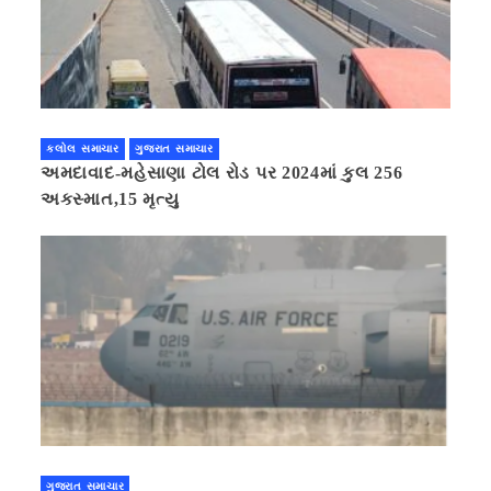
કલોલ સમાચાર
ગુજરાત સમાચાર
અમદાવાદ-મહેસાણા ટોલ રોડ પર 2024માં કુલ 256
અકસ્માત,15 મૃત્યુ
ગુજરાત સમાચાર