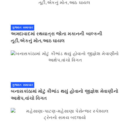
ગુજરાત સમાચાર
અમદાવાદમાં રથયાત્રા જોતા મકાનની બાલ્કની
તૂટી,એકનું મોત,આઠ ઘાયલ
ગુજરાત સમાચાર
બનાસકાંઠામાં મોટું કૌભાંડ થયું હોવાનો જીજ્ઞેશ મેવાણીનો
આક્ષેપ,વાંચો વિગત