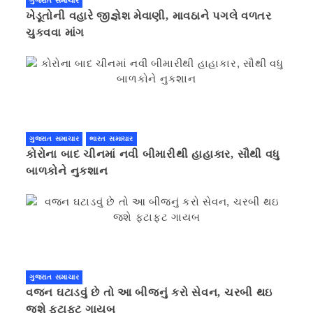
ગુજરાત સમાચાર
ખેડૂતોની વહારે જીજ્ઞેશ મેવાણી, માવઠાને પગલે વળતર
ચુકવવા માંગ
ગુજરાત સમાચાર
ભારત સમાચાર
કોરોના બાદ ચીનમાં નવી બીમારીથી હાહાકાર, સૌથી વધુ
બાળકોને નુકશાન
ગુજરાત સમાચાર
વજન ઘટાડવું છે તો આ બીજનું કરો સેવન, ચરબી થઇ
જશે ફટાફટ ગાયબ