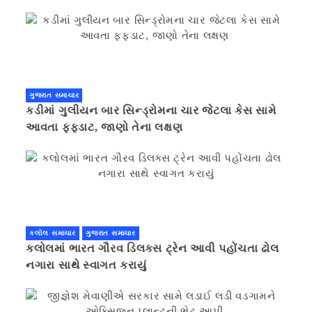
ગુજરાત સમાચાર
કડીમાં ગુલીયન બાર સિન્ડ્રોમના ચાર જેટલા કેસ સામે
આવતા ફફડાટ, જાણો તેના લક્ષણ
કલોલ સમાચાર
ગુજરાત સમાચાર
કલોલમાં ભારત ગૌરવ ડિલક્સ ટ્રેન આવી પહોંચતા ઢોલ
નગારા સાથે સ્વાગત કરાયું