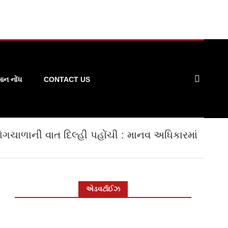
ન નોંધ
CONTACT US
ગચાળાની વાત દિલ્હી પહોંચી : માનવ અધિકારમાં
એડવર્ટાઈઝ