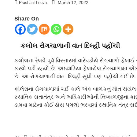
March 12, 2022
Prashant Leuva
Share On
કલોલ રોગચાળાની વાત દિલ્હી પહોંચી
કલોલના રેલવે પૂર્વ વિસ્તારમાં વારેઘડીયે રોગચાળો ફેલ
કરવો પડી રહ્યો છે. અઠવાડિયા ફેલાયેલ રોગચાળામાં એક
છે. આ રોગચાળાની વાત દિલ્હી સુધી પણ પહોંચી ગઈ છે.
કોલેરાના રોગચાળામાં ગઈ કાલે એક બાળકનું મોત થયેલ 
સ્થાનિક સતાતંત્ર અને અધિકારીઓની નિષ્કાળજીના કારણે
ડામવા માટેના કોઈ ઠોસ પગલાં ભરવામાં સ્થાનિક તંત્ર સદંત