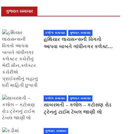
ગુજરાત સમાચાર
કલોલ સમાચાર
ગુજરાત સમાચાર
હથિયાર લાયસન્સની વિગતો
આપવા બાબતે ગાંધીનગર કલેક્ટર
કચેરીનું ભેદી મૌન,કલેક્ટર
કચેરીએ પ્રાઈવસીનું બહાનું ધરી
માહિતી છુપાવી
કલોલ સમાચાર
ગુજરાત સમાચાર
સાબરમતી – કલોલ – કટોસણ રોડ
ટ્રેનનું ટાઈમ ટેબલ જાણી લો
ગુજરાત સમાચાર