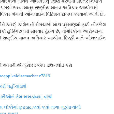
રિકોના માનવ અધિકારોનું રક્ષણ કરવામાં સદંતર નિષ્ફળ
પગલાં ભરવા માત્ર રાષ્ટ્રીય માનવ અધિકાર આયોગમાં
નવ અધિકાર ભંગની ઓનલાઇન પિટિશન દાખલ કરવામાં આવી છે.
ને કારણે કોલેરાનો રોગચાળો મોટા પ્રમાણમાં ફાટી નીકળેલ
ોકો હોસ્પિટલમાં સારવાર હેઠળ છે, નાગરિકોના આરોગ્યના
ામે રાષ્ટ્રીય માનવ અધિકાર આયોગ, દિલ્હી ખાતે ઓનલાઈન
કરી અમારી એન્ડ્રોઇડ એપ ડાઉનલોડ કરો
ndroapp.kalolsamachar.c7819
રો પહોંચાડાશે
રીઓને કેમ ખખડાવ્યા, વાંચો
ોકોમાં ફફડાટ,ક્યાં ક્યાં તાળા તૂટ્યા વાંચો