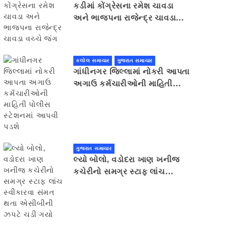
કડીમાં કોંગ્રેસના રમેશ ચાવડા
અને ભાજપના રાજેન્દ્ર ચાવડા
વચ્ચે જંગ
કલોલ સમાચાર
ગુજરાત સમાચાર
ગાંધીનગર જિલ્લામાં નોકરી આપતા
અગાઉ કર્મચારીઓની માહિતી
પોલીસ સ્ટેશનમાં આપવી પડશે
ગુજરાત સમાચાર
લ્યો બોલો, વડોદરા ખાણ ખનીજ
કચેરીનો સમગ્ર સ્ટાફ લાંચ
સ્વીકારવા સંમત થતા એસીબીની
ઝપટે ચડી ગયો