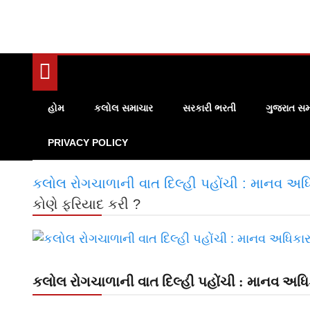
હોમ
કલોલ સમાચાર
સરકારી ભરતી
ગુજરાત સમ
PRIVACY POLICY
કલોલ રોગચાળાની વાત દિલ્હી પહોંચી : માનવ અધિ
કોણે ફરિયાદ કરી ?
કલોલ રોગચાળાની વાત દિલ્હી પહોંચી : માનવ અધિક