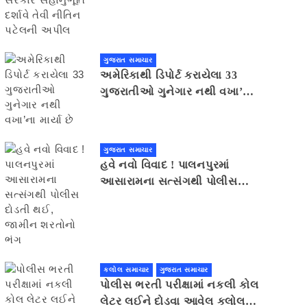
સહાનુભૂતિ દર્શાવે તેવી નીતિન
પટેલની અપીલ
ગુજરાત સમાચાર
અમેરિકાથી ડિપોર્ટ કરાયેલા 33
ગુજરાતીઓ ગુનેગાર નથી વખા’ના
માર્યા છે
ગુજરાત સમાચાર
હવે નવો વિવાદ ! પાલનપુરમાં
આસારામના સત્સંગથી પોલીસ
દોડતી થઈ, જામીન શરતોનો ભંગ
કલોલ સમાચાર
ગુજરાત સમાચાર
પોલીસ ભરતી પરીક્ષામાં નકલી કોલ
લેટર લઈને દોડવા આવેલ કલોલનો