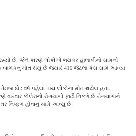
ાઈ રહ્યો છે, જેને કારણે લોકોએ ભયંકર હાલાકીનો સામનો
 બાળકનું મોત થયું છે જ્યારે 416 જેટલા કેસ સામે આવ્યા
તેમજ દોઢ વર્ષ પહેલા પાંચ લોકોના મોત થયેલ હતા.
 વારંવાર કોલેરાનો રોગચાળો ફાટી નિકળે છે.રોગચાળાને
ર નિષ્ફળ હોવાનું સામે આવ્યું છે.