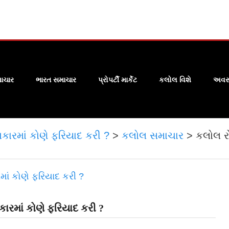
ાચાર
ભારત સમાચાર
પ્રોપર્ટી માર્કેટ
કલોલ વિશે
અવસા
કારમાં કોણે ફરિયાદ કરી ?
>
કલોલ સમાચાર
>
કલોલ રો
ારમાં કોણે ફરિયાદ કરી ?