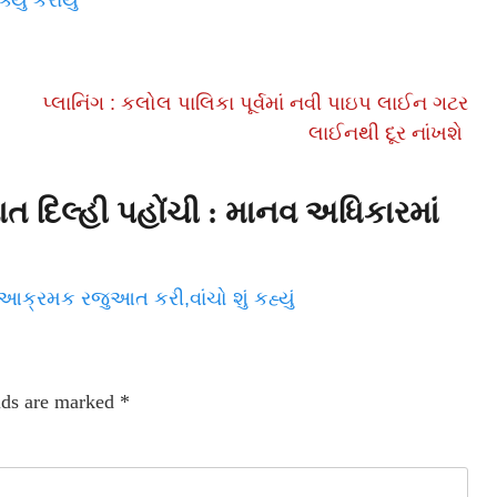
્યુ કરાયું
પ્લાનિંગ : કલોલ પાલિકા પૂર્વમાં નવી પાઇપ લાઈન ગટર
લાઈનથી દૂર નાંખશે
ત દિલ્હી પહોંચી : માનવ અધિકારમાં
ે આક્રમક રજુઆત કરી,વાંચો શું કહ્યું
lds are marked
*