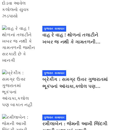
યુવક ઝડપાયો
ગુજરાત સમાચાર
વાહ રે વાહ ! થોળનાં તલાટીને
ખબર જ નથી કે ગામતળની
જમીન સરકારી છે કે ખાનગી
ગુજરાત સમાચાર
બ્રેકીંગ : સમગ્ર ઉત્તર ગુજરાતમાં
ભૂકંપનાં આંચકા,કલોલ પણ
બાકાત નહીં
ગુજરાત સમાચાર
રમીલાબેન : જેમની આખી જિંદગી