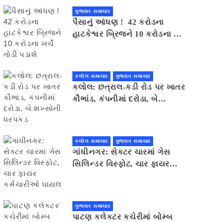
ગુજરાત સમાચાર
પૈસાનું આંધણ ! 42 કરોડના
હાટકેશ્વર બ્રિજને 10 કરોડના ખર્ચે
તોડી પડાશે
કલોલ સમાચાર
ગુજરાત સમાચાર
કલોલ: છત્રાલ-કડી રોડ પર ખાતર
કૌભાંડ, કંપનીમાં દરોડા, બે
શખ્સોની ધરપકડ
કલોલ સમાચાર
ગુજરાત સમાચાર
ગાંધીનગર: સેક્ટર ચારમાં ગેસ
સિલિન્ડર વિસ્ફોટ, ચાર ફાયર
કર્મચારીઓ ઘાયલ
ગુજરાત સમાચાર
પાટણ કલેકટર કચેરીમાં બોમ્બ