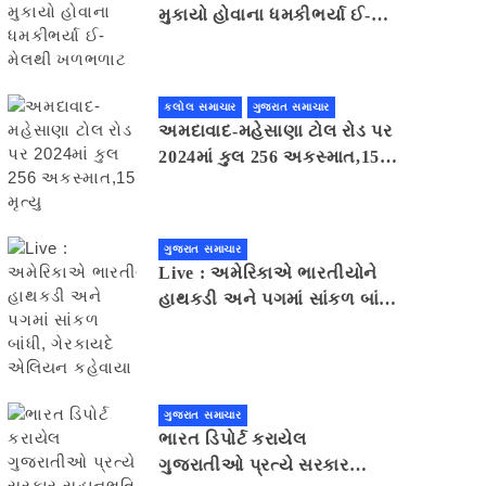
મુકાયો હોવાના ધમકીભર્યા ઈ-
મેલથી ખળભળાટ
કલોલ સમાચાર
ગુજરાત સમાચાર
અમદાવાદ-મહેસાણા ટોલ રોડ પર
2024માં કુલ 256 અકસ્માત,15
મૃત્યુ
ગુજરાત સમાચાર
Live : અમેરિકાએ ભારતીયોને
હાથકડી અને પગમાં સાંકળ બાંધી,
ગેરકાયદે એલિયન કહેવાયા
ગુજરાત સમાચાર
ભારત ડિપોર્ટ કરાયેલ
ગુજરાતીઓ પ્રત્યે સરકાર