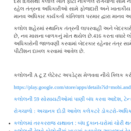
દસ દિવસથી કલોલ ખાતે ફાટી નીકળેલ રોગચાળા સામે નાગ
રહેલ તંત્રના અધિકારીઓ સામે ફોજદારી અને ખાતાકીય 
માનવ અધિકાર કાર્યકર્તા કાંતિલાલ પરમાર દ્વારા મા
કલોલ શહેરમાં સ્થાનિક તંત્રની લાપરવાહી અને બેદરકારી
છે, નવ માસના બાળકનું મોત થયેલ છે.416 કરતા વધારે લ
અધિકારોની જાળવણી કરવામાં બેદરકાર રહેનાર તંત્ર સ
પીટીશન દાખલ કરવામાં આવેલ છે.
કલોલની A ટૂ Z લેટેસ્ટ અપડેટ્સ મેળવવા નીચે ક્લિક 
https://play.google.com/store/apps/details?id=mobi.a
કલોલની 59 સોસાયટીઓમાં પાણી બંધ કરવા આદેશ, ટેન્ક
રોગચાળો : અચાનક દોડી આવેલ કલેકટરે ડોકટરો-અધિકા
કલોલમાં તસ્કરરાજ યથાવત : બંધ દુકાન-ઘરોમાં ચોરી થતા લ