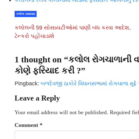
કલોલની રેલવે કોલોનીમાં ખાડામાં ફસાયેલ આખલાનું રેસ્ક
કલોલ સમાચાર
કલોલની 59 સોસાયટીઓમાં પાણી બંધ કરવા આદેશ,
ટેન્કરો પહોંચાડાશે
1 thought on “
કલોલ રોગચાળાની વા
કોણે ફરિયાદ કરી ?
”
Pingback:
બળદેવજી ઠાકોરે વિધાનસભામાં રોગચાળા મુદ્દ
Leave a Reply
Your email address will not be published.
Required fie
Comment
*