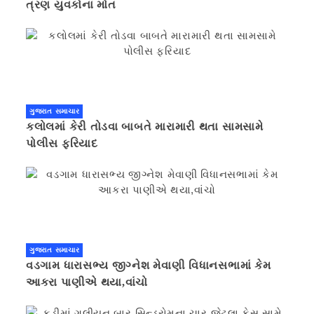
ત્રણ યુવકોના મોત
ગુજરાત સમાચાર
કલોલમાં કેરી તોડવા બાબતે મારામારી થતા સામસામે
પોલીસ ફરિયાદ
ગુજરાત સમાચાર
વડગામ ધારાસભ્ય જીગ્નેશ મેવાણી વિધાનસભામાં કેમ
આકરા પાણીએ થયા,વાંચો