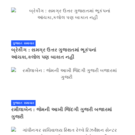
ગુજરાત સમાચાર
બ્રેકીંગ : સમગ્ર ઉત્તર ગુજરાતમાં ભૂકંપનાં
આંચકા,કલોલ પણ બાકાત નહીં
ગુજરાત સમાચાર
રમીલાબેન : જેમની આખી જિંદગી ગુજરી બજારમાં
ગુજરી