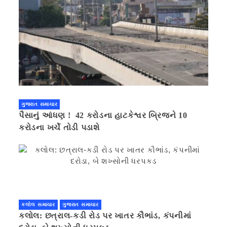
ગુજરાત સમાચાર
પૈસાનું આંધણ ! 42 કરોડના હાટકેશ્વર બ્રિજને 10
કરોડના ખર્ચે તોડી પડાશે
કલોલ સમાચાર
ગુજરાત સમાચાર
કલોલ: છત્રાલ-કડી રોડ પર ખાતર કૌભાંડ, કંપનીમાં