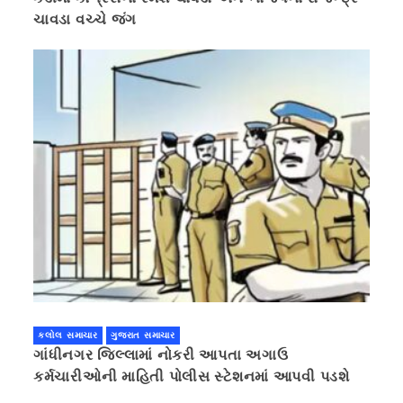
ચાવડા વચ્ચે જંગ
કલોલ સમાચાર
ગુજરાત સમાચાર
ગાંધીનગર જિલ્લામાં નોકરી આપતા અગાઉ
કર્મચારીઓની માહિતી પોલીસ સ્ટેશનમાં આપવી પડશે