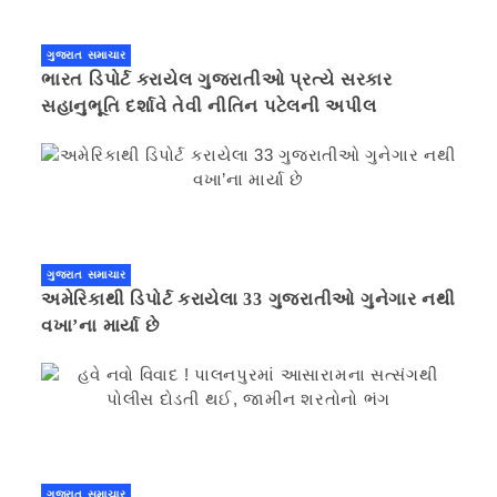
ગુજરાત સમાચાર
ભારત ડિપોર્ટ કરાયેલ ગુજરાતીઓ પ્રત્યે સરકાર
સહાનુભૂતિ દર્શાવે તેવી નીતિન પટેલની અપીલ
ગુજરાત સમાચાર
અમેરિકાથી ડિપોર્ટ કરાયેલા 33 ગુજરાતીઓ ગુનેગાર નથી
વખા’ના માર્યા છે
ગુજરાત સમાચાર