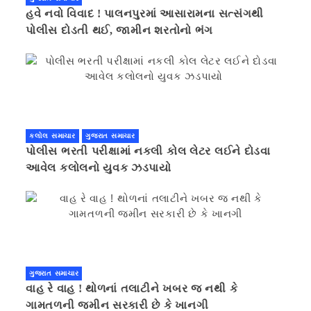
હવે નવો વિવાદ ! પાલનપુરમાં આસારામના સત્સંગથી
પોલીસ દોડતી થઈ, જામીન શરતોનો ભંગ
કલોલ સમાચાર
ગુજરાત સમાચાર
પોલીસ ભરતી પરીક્ષામાં નકલી કોલ લેટર લઈને દોડવા
આવેલ કલોલનો યુવક ઝડપાયો
ગુજરાત સમાચાર
વાહ રે વાહ ! થોળનાં તલાટીને ખબર જ નથી કે
ગામતળની જમીન સરકારી છે કે ખાનગી