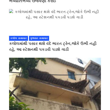
ભવ્યાતિભવ્ય ઉજવણી કરાઇ
કલોલ સમાચાર
ગુજરાત સમાચાર
કલોલમાંથી પસાર થશે વંદે ભારત ટ્રેન,જોકે ઉભી નહી
રહે, આ સ્ટેશનથી પકડવી પડશે ગાડી