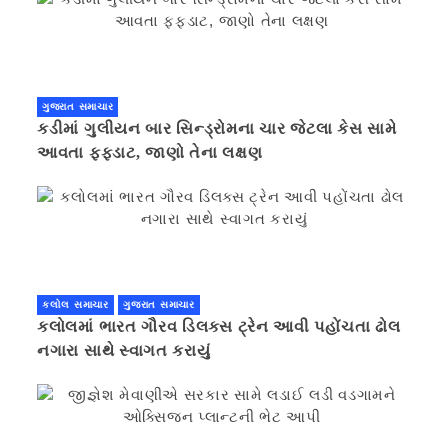
ગુજરાત સમાચાર
કડીમાં ગુલીયન બાર સિન્ડ્રોમના ચાર જેટલા કેસ સામે
આવતા ફફડાટ, જાણો તેના લક્ષણ
કલોલ સમાચાર
ગુજરાત સમાચાર
કલોલમાં ભારત ગૌરવ ડિલક્સ ટ્રેન આવી પહોંચતા ઢોલ
નગારા સાથે સ્વાગત કરાયું