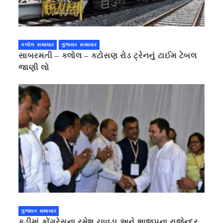
કલોલ સમાચાર
ગુજરાત સમાચાર
સાબરમતી – કલોલ – કટોસણ રોડ ટ્રેનનું ટાઈમ ટેબલ
જાણી લો
ગુજરાત સમાચાર
કડીમાં કોંગ્રેસના રમેશ ચાવડા અને ભાજપના રાજેન્દ્ર