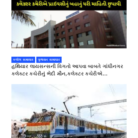
કલોલ સમાચાર
ગુજરાત સમાચાર
હથિયાર લાયસન્સની વિગતો આપવા બાબતે ગાંધીનગર
કલેક્ટર કચેરીનું ભેદી મૌન,કલેક્ટર કચેરીએ
પ્રાઈવસીનું બહાનું ધરી માહિતી છુપાવી