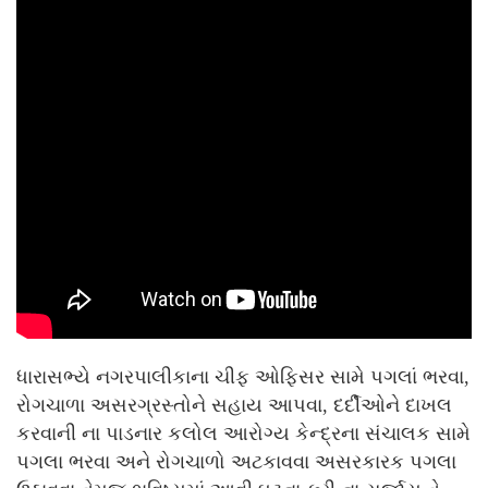
ધારાસભ્યે નગરપાલીકાના ચીફ ઓફિસર સામે પગલાં ભરવા,
રોગચાળા અસરગ્રસ્તોને સહાય આપવા, દર્દીઓને દાખલ
કરવાની ના પાડનાર કલોલ આરોગ્ય કેન્દ્રના સંચાલક સામે
પગલા ભરવા અને રોગચાળો અટકાવવા અસરકારક પગલા