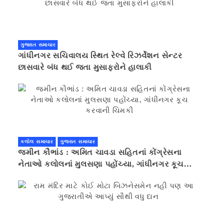
ગુજરાત સમાચાર
ગાંધીનગર સચિવાલય સ્થિત રેલ્વે રિઝર્વેશન સેન્ટર
છાસવારે બંધ થઈ જતા મુસાફરોને હાલાકી
કલોલ સમાચાર
ગુજરાત સમાચાર
જમીન કૌભાંડ : અમિત ચાવડા સહિતનાં કોંગ્રેસના
નેતાઓ કલોલનાં મુલસણા પહોંચ્યા, ગાંધીનગર કૂચ
કરવાની ચિમકી