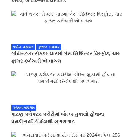
દરોડા, બે શખ્સોની ધરપકડ
કલોલ સમાચાર
ગુજરાત સમાચાર
ગાંધીનગર: સેક્ટર ચારમાં ગેસ સિલિન્ડર વિસ્ફોટ, ચાર
ફાયર કર્મચારીઓ ઘાયલ
ગુજરાત સમાચાર
પાટણ કલેકટર કચેરીમાં બોમ્બ મુકાયો હોવાના
ધમકીભર્યા ઈ-મેલથી ખળભળાટ