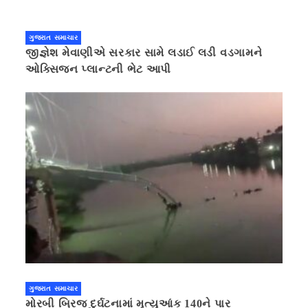
ગુજરાત સમાચાર
જીજ્ઞેશ મેવાણીએ સરકાર સામે લડાઈ લડી વડગામને
ઓક્સિજન પ્લાન્ટની ભેટ આપી
ગુજરાત સમાચાર
મોરબી બ્રિજ દુર્ઘટનામાં મૃત્યુઆંક 140ને પાર