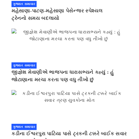
ગુજરાત સમાચાર
મહેસાણા-પાટણ-મહેસાણા પેસેન્જર સ્પેશ્યલ
ટ્રેનનો સમય બદલાયો
ગુજરાત સમાચાર
જીજ્ઞેશ મેવાણીએ ભાજપના ધારાસભ્યને કહ્યું : હું
જોટાણાના મરચા કરતા પણ વધુ તીખો છું
ગુજરાત સમાચાર
કડીના ઈશ્વરપુરા પાટિયા પાસે ટ્રકની ટક્કરે બાઈક સવાર