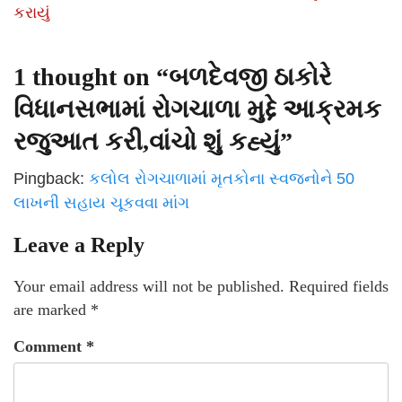
કરાયું
1 thought on “
બળદેવજી ઠાકોરે
વિધાનસભામાં રોગચાળા મુદ્દે આક્રમક
રજુઆત કરી,વાંચો શું કહ્યું
”
Pingback:
કલોલ રોગચાળામાં મૃતકોના સ્વજનોને 50
લાખની સહાય ચૂકવવા માંગ
Leave a Reply
Your email address will not be published.
Required fields
are marked
*
Comment
*