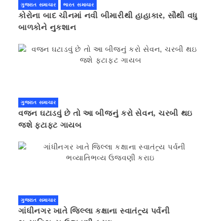
ગુજરાત સમાચાર
ભારત સમાચાર
કોરોના બાદ ચીનમાં નવી બીમારીથી હાહાકાર, સૌથી વધુ
બાળકોને નુકશાન
ગુજરાત સમાચાર
વજન ઘટાડવું છે તો આ બીજનું કરો સેવન, ચરબી થઇ
જશે ફટાફટ ગાયબ
ગુજરાત સમાચાર
ગાંધીનગર ખાતે જિલ્લા કક્ષાના સ્વાતંત્ર્ય પર્વની