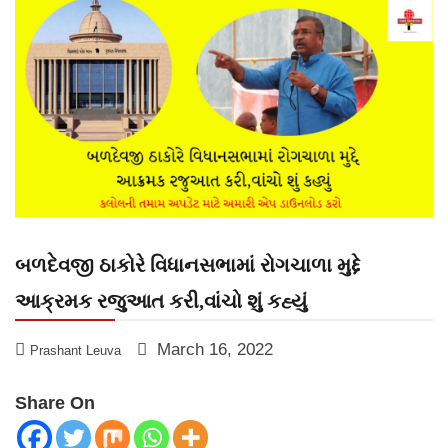
બળદેવજી ઠાકોરે વિધાનસભામાં રોગચાળા મુદ્દે
આક્રમક રજુઆત કરી,વાંચો શું કહ્યું
March 16, 2022
Prashant Leuva
Share On