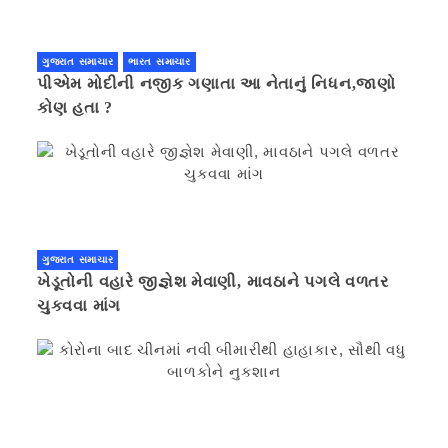
ગુજરાત સમાચાર
ભારત સમાચાર
પીએમ મોદીની નજીક ગણાતા આ નેતાનું નિધન,જાણો
કોણ હતા ?
ગુજરાત સમાચાર
ખેડૂતોની વહારે જીજ્ઞેશ મેવાણી, માવઠાને પગલે વળતર
ચુકવવા માંગ