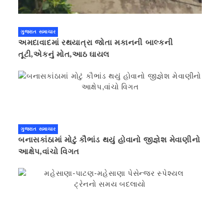
ગુજરાત સમાચાર
અમદાવાદમાં રથયાત્રા જોતા મકાનની બાલ્કની
તૂટી,એકનું મોત,આઠ ઘાયલ
ગુજરાત સમાચાર
બનાસકાંઠામાં મોટું કૌભાંડ થયું હોવાનો જીજ્ઞેશ મેવાણીનો
આક્ષેપ,વાંચો વિગત