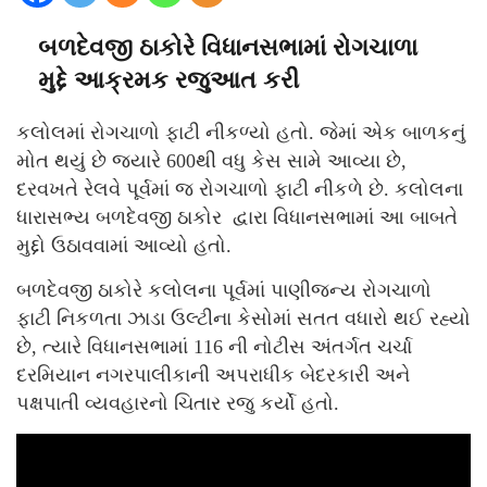
બળદેવજી ઠાકોરે વિધાનસભામાં રોગચાળા
મુદ્દે આક્રમક રજુઆત કરી
કલોલમાં રોગચાળો ફાટી નીકળ્યો હતો. જેમાં એક બાળકનું
મોત થયું છે જયારે 600થી વધુ કેસ સામે આવ્યા છે,
દરવખતે રેલવે પૂર્વમાં જ રોગચાળો ફાટી નીકળે છે. કલોલના
ધારાસભ્ય બળદેવજી ઠાકોર દ્વારા વિધાનસભામાં આ બાબતે
મુદ્દો ઉઠાવવામાં આવ્યો હતો.
બળદેવજી ઠાકોરે કલોલના પૂર્વમાં પાણીજન્ય રોગચાળો
ફાટી નિકળતા ઝાડા ઉલ્ટીના કેસોમાં સતત વધારો થઈ રહ્યો
છે, ત્યારે વિધાનસભામાં 116 ની નોટીસ અંતર્ગત ચર્ચા
દરમિયાન નગરપાલીકાની અપરાધીક બેદરકારી અને
પક્ષપાતી વ્યવહારનો ચિતાર રજુ કર્યો હતો.