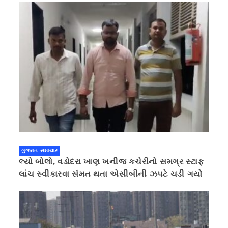
ગુજરાત સમાચાર
લ્યો બોલો, વડોદરા ખાણ ખનીજ કચેરીનો સમગ્ર સ્ટાફ
લાંચ સ્વીકારવા સંમત થતા એસીબીની ઝપટે ચડી ગયો