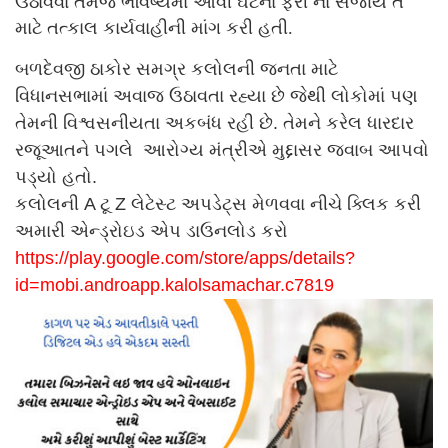
ઉઠાવવા તેમજ ભવિષ્યમાં આવી ઘટના ફરી ના સર્જાય તે
માટે તત્કાલ કાર્યવાહીની માંગ કરી હતી.
બળદેવજી ઠાકોર સમગ્ર કલોલની જનતા માટે
વિધાનસભામાં અવાજ ઉઠાવતા રહ્યા છે જેથી લોકોમાં પણ
તેમની વિશ્વસનીયતા અકબંધ રહી છે. તેમને કરેલ ધારદાર
રજૂઆતને પગલે આરોગ્ય મંત્રીએ મુદ્દાસર જવાબ આપવો
પડ્યો હતો.
કલોલની A ટૂ Z લેટેસ્ટ અપડેટ્સ મેળવવા નીચે ક્લિક કરી
અમારી એન્ડ્રોઇડ એપ ડાઉનલોડ કરો
https://play.google.com/store/
apps/details?
id=mobi.androapp.
kalolsamachar.c7819