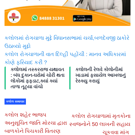
કલોલમાં રોગચાળા મુદ્દે વિધાનસભામાં ચર્ચા,બળદેવજી ઠાકોરે
ઉઠાવ્યો મુદ્દો
કલોલ રોગચાળાની વાત દિલ્હી પહોંચી : માનવ અધિકારમાં
કોણે ફરિયાદ કરી ?
કલોલમાં તસ્કરરાજ યથાવત
કલોલની રેલવે કોલોનીમાં
: બંધ દુકાન-ઘરોમાં ચોરી થતા
ખાડામાં ફસાયેલ આખલાનું
લોકોમાં ફફડાટ,ક્યાં ક્યાં
રેસ્ક્યુ કરાયું
તાળા તૂટ્યા વાંચો
કલોલ સમાચાર
કલોલ શહેર ભાજપ
કલોલ રોગચાળામાં મૃતકોના
અનુસૂચિત જાતિ મોરચા દ્વારા
સ્વજનોને 50 લાખની સહાય
બાળકોને પિચકારી વિતરણ
ચૂકવવા માંગ