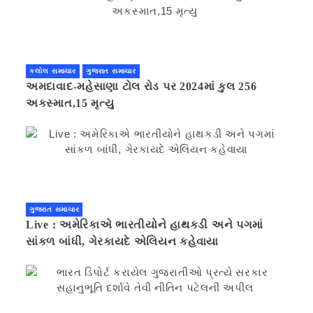
કલોલ સમાચાર
ગુજરાત સમાચાર
અમદાવાદ-મહેસાણા ટોલ રોડ પર 2024માં કુલ 256
અકસ્માત,15 મૃત્યુ
ગુજરાત સમાચાર
Live : અમેરિકાએ ભારતીયોને હાથકડી અને પગમાં
સાંકળ બાંધી, ગેરકાયદે એલિયન કહેવાયા