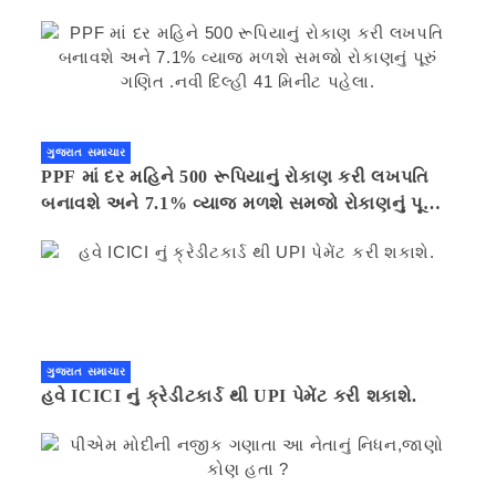
ગુજરાત સમાચાર
PPF માં દર મહિને 500 રૂપિયાનું રોકાણ કરી લખપતિ
બનાવશે અને 7.1% વ્યાજ મળશે સમજો રોકાણનું પૂરું
ગણિત .નવી દિલ્હી 41 મિનીટ પહેલા.
ગુજરાત સમાચાર
હવે ICICI નું ક્રેડીટકાર્ડ થી UPI પેમેંટ કરી શકાશે.