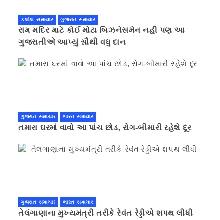
કલોલ સમાચાર
ગુજરાત સમાચાર
રામ મંદિર માટે કોઈ મોટા બિઝનેસમેન નહી પણ આ
ગુજરાતીએ આપ્યું સૌથી વધુ દાન
ગુજરાત સમાચાર
ભારત સમાચાર
તમારા ઘરમાં વાવો આ પાંચ છોડ, રોગ-બીમારી રહેશે દૂર
ગુજરાત સમાચાર
ભારત સમાચાર
તેલંગાણાના મુખ્યમંત્રી તરીકે રેવંત રેડ્ડીએ શપથ લીધી