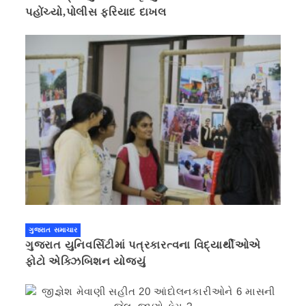
પહોંચ્યો,પોલીસ ફરિયાદ દાખલ
ગુજરાત સમાચાર
ગુજરાત યુનિવર્સિટીમાં પત્રકારત્વના વિદ્યાર્થીઓએ
ફોટો એક્ઝિબિશન યોજ્યું