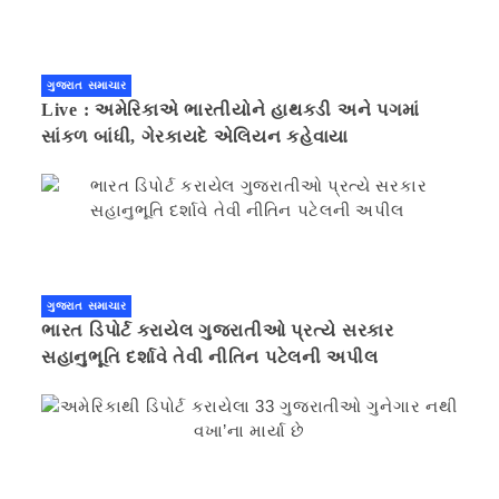
ગુજરાત સમાચાર
Live : અમેરિકાએ ભારતીયોને હાથકડી અને પગમાં
સાંકળ બાંધી, ગેરકાયદે એલિયન કહેવાયા
ગુજરાત સમાચાર
ભારત ડિપોર્ટ કરાયેલ ગુજરાતીઓ પ્રત્યે સરકાર
સહાનુભૂતિ દર્શાવે તેવી નીતિન પટેલની અપીલ