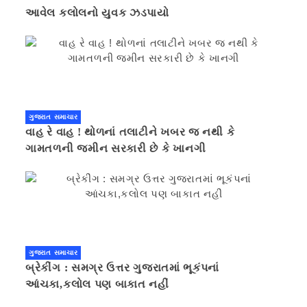
આવેલ કલોલનો યુવક ઝડપાયો
ગુજરાત સમાચાર
વાહ રે વાહ ! થોળનાં તલાટીને ખબર જ નથી કે
ગામતળની જમીન સરકારી છે કે ખાનગી
ગુજરાત સમાચાર
બ્રેકીંગ : સમગ્ર ઉત્તર ગુજરાતમાં ભૂકંપનાં
આંચકા,કલોલ પણ બાકાત નહીં