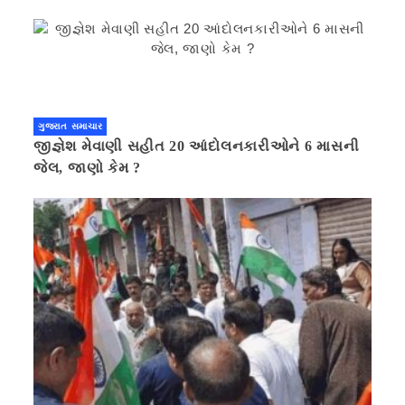
ગુજરાત સમાચાર
જીજ્ઞેશ મેવાણી સહીત 20 આંદોલનકારીઓને 6 માસની
જેલ, જાણો કેમ ?