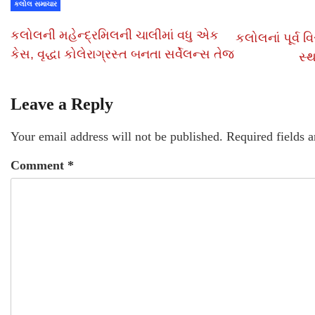
કલોલ સમાચાર
કલોલની મહેન્દ્રમિલની ચાલીમાં વધુ એક
કલોલનાં પૂર્વ વ
કેસ, વૃદ્ધા કોલેરાગ્રસ્ત બનતા સર્વેલન્સ તેજ
સ્
Leave a Reply
Your email address will not be published.
Required fields 
Comment
*