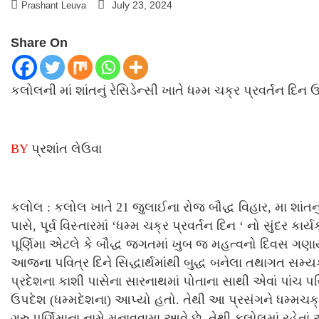
July 23, 2024
Prashant Leuva
Share On
કલોલની માં શાંતનું રેસિડેન્સી ખાતે ધમ્મ ચક્ર પ્રવર્તન દિ
BY
પ્રશાંત લેઉવા
કલોલ : કલોલ ખાતે 21 જુલાઈના રોજ બૌદ્ધ વિહાર, મા શાંતનું 
પાસે, પૂર્વ વિસ્તારમાં ‘ધમ્મ ચક્ર પ્રવર્તન દિન ‘ નો સુંદર 
પૂર્ણિમા એટલે કે બૌદ્ધ જગતમાં ખુબ જ મહત્વનો દિવસ ગણા
આજના પવિત્ર દિને સિદ્ધાર્થમાંથી બુદ્ધ બનેલા તથાગત સમ્યક્
પ્રદેશના કાશી પાસેના સારનાથમાં પોતાના સાથી એવાં પાંચ 
ઉપદેશ (ધમ્મદેશના) આપ્યો હતો. તેથી આ પ્રસંગને ધમ્મચક્ર
ગુરુ પૂર્ણિમાના નામે મનાવવામા આવે છે. તેથી કલોલમાં રહ