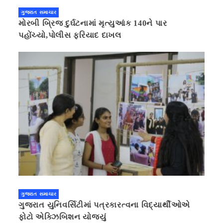
ગુજરાત સમાચાર
મોરબી બ્રિજ દુર્ઘટનામાં મૃત્યુઆંક 140ને પાર
પહોંચ્યો,પોલીસ ફરિયાદ દાખલ
ગુજરાત સમાચાર
ગુજરાત યુનિવર્સિટીમાં પત્રકારત્વના વિદ્યાર્થીઓએ
ફોટો એક્ઝિબિશન યોજ્યું