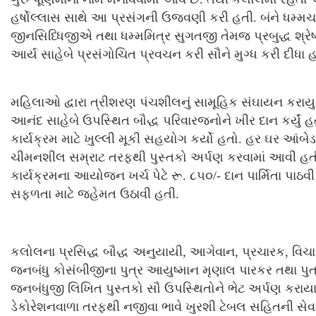
હર્ષોલ્લાસ સાથે આ પ્રસંગની ઉજવણી કરી હતી. બંને ધમ્મ
જીનસિધ્ધિજીએ તથા ધમ્મમિત્ર સુગતજી તેમજ પ્રબુદ્ધ શ્રેષ
આર્ય સાહેબે પ્રસંગોચિત પ્રવચન કરી સૌને મુગ્ધ કરી દીધા હત
મહિલાઓ દ્વારા ત્રીશરણ પંચશીલનું સામૂહિક સંઘાયન કરાયુ
આનંદ સાહેબે ઉપસ્થિત બૌદ્ધ પરિવારજનોને ખીર દાન કર્યું
કાર્યક્રમ માટે ખુલ્લી મૂકી સહયોગ કર્યો હતો. હર ઘર આંબ
ચીમનશીલ સમ્રાટ તરફથી પુસ્તકો અર્પણ કરવામાં આવી હ
કાર્યક્રમના આયોજન ખર્ચ પેટે રૂ. ૮૫૦/- દાન પાર્મિતા પાઠવ
સફળતા માટે જહેમત ઉઠાવી હતી.
કલોલના પ્રસિદ્ધ બૌદ્ધ અનુયાયી, આગેવાન, પ્રચારક, વિ
જનબંધુ કોસંબીજીના પુત્ર આયુષ્માન મૃણાલ પારકર તથા પુત્ર
જનબંધુજી લિખિત પુસ્તકો સૌ ઉપસ્થિતોને ભેટ અર્પણ કરાયા
ડેકોરેશનવાળા તરફથી નજીવા ભાવે ખુરશી ટેબલ સહિતની સેવા