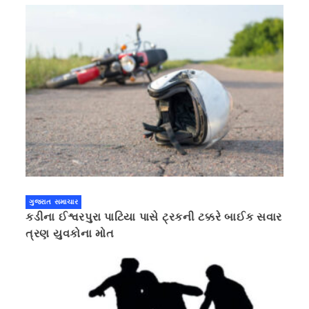
ગુજરાત સમાચાર
કડીના ઈશ્વરપુરા પાટિયા પાસે ટ્રકની ટક્કરે બાઈક સવાર
ત્રણ યુવકોના મોત