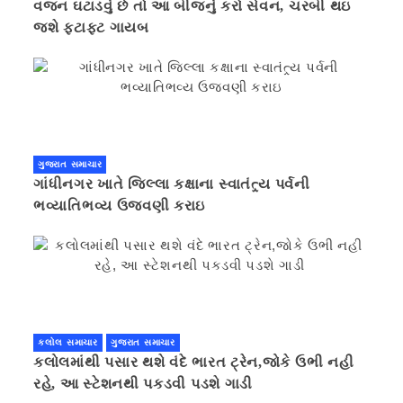
વજન ઘટાડવું છે તો આ બીજનું કરો સેવન, ચરબી થઇ
જશે ફટાફટ ગાયબ
ગુજરાત સમાચાર
ગાંધીનગર ખાતે જિલ્લા કક્ષાના સ્વાતંત્ર્ય પર્વની
ભવ્યાતિભવ્ય ઉજવણી કરાઇ
કલોલ સમાચાર
ગુજરાત સમાચાર
કલોલમાંથી પસાર થશે વંદે ભારત ટ્રેન,જોકે ઉભી નહી
રહે, આ સ્ટેશનથી પકડવી પડશે ગાડી