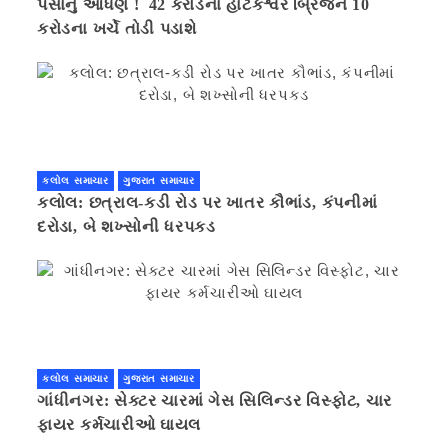
પૈસાનું આંધણ ! 42 કરોડના હાટકેશ્વર બ્રિજને 10
કરોડના ખર્ચે તોડી પડાશે
કલોલ સમાચાર
ગુજરાત સમાચાર
કલોલ: છત્રાલ-કડી રોડ પર ખાતર કૌભાંડ, કંપનીમાં
દરોડા, બે શખ્સોની ધરપકડ
કલોલ સમાચાર
ગુજરાત સમાચાર
ગાંધીનગર: સેક્ટર ચારમાં ગેસ સિલિન્ડર વિસ્ફોટ, ચાર
ફાયર કર્મચારીઓ ઘાયલ