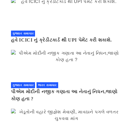
ગુજરાત સમાચાર
હવે ICICI નું ક્રેડીટકાર્ડ થી UPI પેમેંટ કરી શકાશે.
ગુજરાત સમાચાર
ભારત સમાચાર
પીએમ મોદીની નજીક ગણાતા આ નેતાનું નિધન,જાણો
કોણ હતા ?