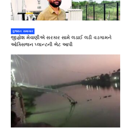
ગુજરાત સમાચાર
જીજ્ઞેશ મેવાણીએ સરકાર સામે લડાઈ લડી વડગામને
ઓક્સિજન પ્લાન્ટની ભેટ આપી