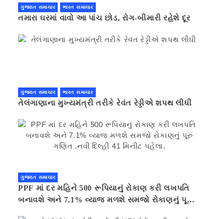
ગુજરાત સમાચાર
ભારત સમાચાર
તમારા ઘરમાં વાવો આ પાંચ છોડ, રોગ-બીમારી રહેશે દૂર
ગુજરાત સમાચાર
ભારત સમાચાર
તેલંગાણાના મુખ્યમંત્રી તરીકે રેવંત રેડ્ડીએ શપથ લીધી
ગુજરાત સમાચાર
PPF માં દર મહિને 500 રૂપિયાનું રોકાણ કરી લખપતિ
બનાવશે અને 7.1% વ્યાજ મળશે સમજો રોકાણનું પૂરું
ગણિત .નવી દિલ્હી 41 મિનીટ પહેલા.