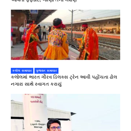
કલોલ સમાચાર
ગુજરાત સમાચાર
કલોલમાં ભારત ગૌરવ ડિલક્સ ટ્રેન આવી પહોંચતા ઢોલ
નગારા સાથે સ્વાગત કરાયું