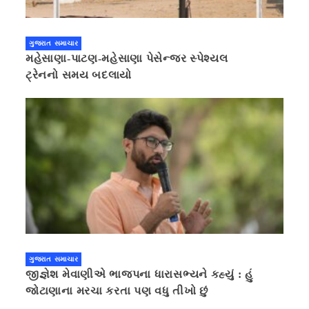
ગુજરાત સમાચાર
મહેસાણા-પાટણ-મહેસાણા પેસેન્જર સ્પેશ્યલ
ટ્રેનનો સમય બદલાયો
ગુજરાત સમાચાર
જીજ્ઞેશ મેવાણીએ ભાજપના ધારાસભ્યને કહ્યું : હું
જોટાણાના મરચા કરતા પણ વધુ તીખો છું