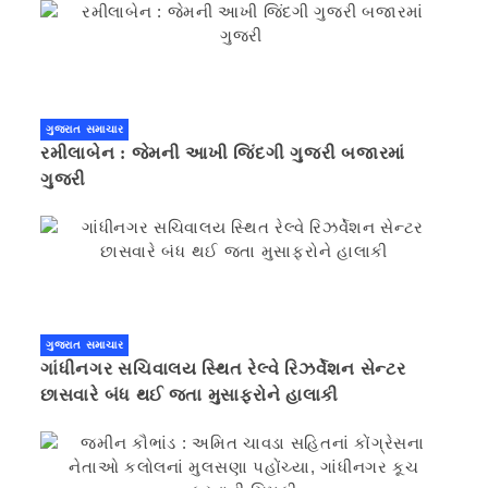
ગુજરાત સમાચાર
રમીલાબેન : જેમની આખી જિંદગી ગુજરી બજારમાં
ગુજરી
ગુજરાત સમાચાર
ગાંધીનગર સચિવાલય સ્થિત રેલ્વે રિઝર્વેશન સેન્ટર
છાસવારે બંધ થઈ જતા મુસાફરોને હાલાકી