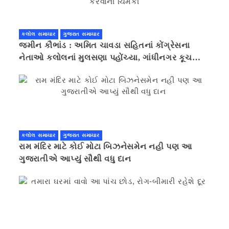
કલોલ સમાચાર
ગુજરાત સમાચાર
જમીન કૌભાંડ : અમિત ચાવડા સહિતનાં કોંગ્રેસના
નેતાઓ કલોલનાં મુલસણા પહોંચ્યા, ગાંધીનગર કૂચ
કરવાની ચિમકી
કલોલ સમાચાર
ગુજરાત સમાચાર
રામ મંદિર માટે કોઈ મોટા બિઝનેસમેન નહી પણ આ
ગુજરાતીએ આપ્યું સૌથી વધુ દાન