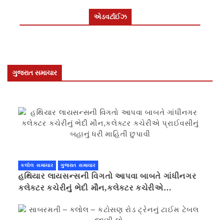
એડવર્ટાઈઝ
ગુજરાત સમાચાર
કલોલ સમાચાર
ગુજરાત સમાચાર
હથિયાર લાયસન્સની વિગતો આપવા બાબતે ગાંધીનગર
કલેક્ટર કચેરીનું ભેદી મૌન,કલેક્ટર કચેરીએ
પ્રાઈવસીનું બહાનું ધરી માહિતી છુપાવી