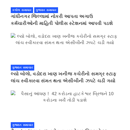
કલોલ સમાચાર
ગુજરાત સમાચાર
ગાંધીનગર જિલ્લામાં નોકરી આપતા અગાઉ
કર્મચારીઓની માહિતી પોલીસ સ્ટેશનમાં આપવી પડશે
ગુજરાત સમાચાર
લ્યો બોલો, વડોદરા ખાણ ખનીજ કચેરીનો સમગ્ર સ્ટાફ
લાંચ સ્વીકારવા સંમત થતા એસીબીની ઝપટે ચડી ગયો
ગુજરાત સમાચાર