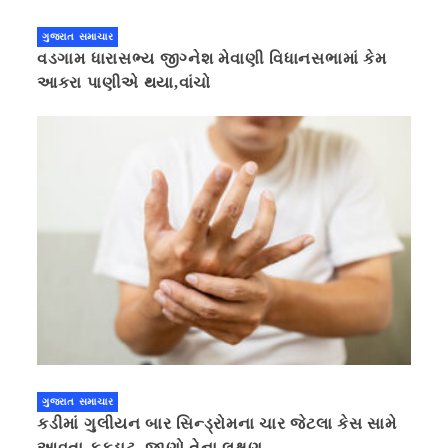
ગુજરાત સમાચાર
વડગામ ધારાસભ્ય જીગ્નેશ મેવાણી વિધાનસભામાં કેમ
આકરા પાણીએ થયા,વાંચો
ગુજરાત સમાચાર
કડીમાં ગુલીયન બાર સિન્ડ્રોમના ચાર જેટલા કેસ સામે
આવતા ફફડાટ, જાણો તેના લક્ષણ