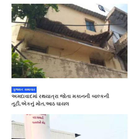
ગુજરાત સમાચાર
અમદાવાદમાં રથયાત્રા જોતા મકાનની બાલ્કની
તૂટી,એકનું મોત,આઠ ઘાયલ