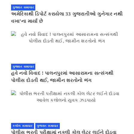
ગુજરાત સમાચાર
અમેરિકાથી ડિપોર્ટ કરાયેલા 33 ગુજરાતીઓ ગુનેગાર નથી
વખા’ના માર્યા છે
ગુજરાત સમાચાર
હવે નવો વિવાદ ! પાલનપુરમાં આસારામના સત્સંગથી
પોલીસ દોડતી થઈ, જામીન શરતોનો ભંગ
કલોલ સમાચાર
ગુજરાત સમાચાર
પોલીસ ભરતી પરીક્ષામાં નકલી કોલ લેટર લઈને દોડવા