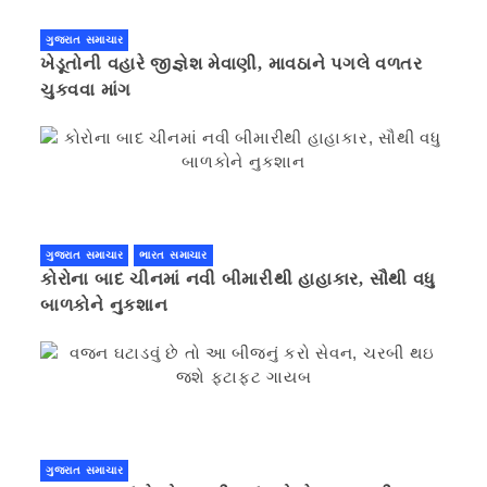
ગુજરાત સમાચાર
ખેડૂતોની વહારે જીજ્ઞેશ મેવાણી, માવઠાને પગલે વળતર
ચુકવવા માંગ
ગુજરાત સમાચાર
ભારત સમાચાર
કોરોના બાદ ચીનમાં નવી બીમારીથી હાહાકાર, સૌથી વધુ
બાળકોને નુકશાન
ગુજરાત સમાચાર