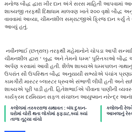
મનોજ બૌદ્ધ દ્વારા ખીર દાન અંગે સરસ માહિતી આપવામાં આવ
શાક્યજી તરફથી દિક્ષાધામ માલવણ ખાતે ૨૦૦ વૃક્ષો બૌદ્
વાવવામાં આવ્યા, ચીમનશીલ સમ્રાટજીએ ફ્રિજ દાન કર્યું તે સ
આવ્યું હતું.
નવીનભાઈ (છત્રાલ) તરફથી મહેમાનોને ચોપડા આપી સન્મા
ચીમનશીલ દ્વારા ‘ બુદ્ધ અને તેમનો ધમ્મ’ પુસ્તિકાઓ બૌદ્
અર્પણ કરવામાં આવી હતી. શૈલેષ શાક્યએ ધમ્મપાલન ગાથાનું સ
ઉપરાંત સૌ ઉપસ્થિત બૌદ્ધ અનુયાયી સભ્યોએ પંચાંગ પ્રણામ 
કામગીરી માસ્ટર બ્લાસ્ટર ધ્રુવએ સંભાળી લીધી હતી અને સ
શાક્યએ પૂરી પાડી હતી. હિતેશભાઈએ પીવાના પાણીની વ્યવસ
કાર્યક્રમ દરમિયાન સફળ સંચાલન આયુષ્માન નરેન્દ્ર આનંદ (
કલોલમાં તસ્કરરાજ યથાવત : બંધ દુકાન-
કલોલની રેલવે
ઘરોમાં ચોરી થતા લોકોમાં ફફડાટ,ક્યાં ક્યાં
આખલાનું રેસ્ક
તાળા તૂટ્યા વાંચો