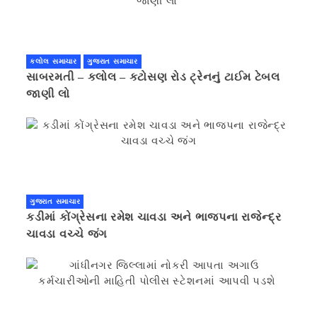
કલોલ સમાચાર
ગુજરાત સમાચાર
સાબરમતી – કલોલ – કટોસણ રોડ ટ્રેનનું ટાઈમ ટેબલ
જાણી લો
ગુજરાત સમાચાર
કડીમાં કોંગ્રેસના રમેશ ચાવડા અને ભાજપના રાજેન્દ્ર
ચાવડા વચ્ચે જંગ