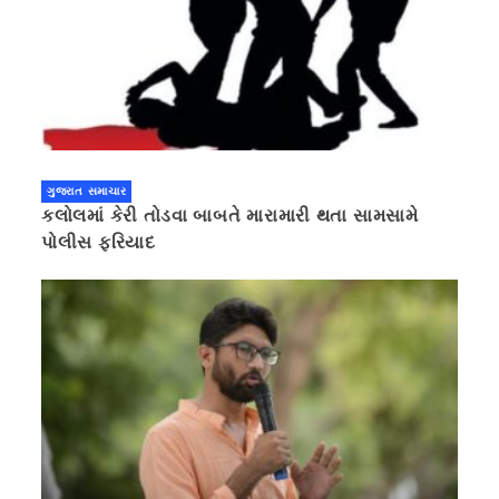
ગુજરાત સમાચાર
કલોલમાં કેરી તોડવા બાબતે મારામારી થતા સામસામે
પોલીસ ફરિયાદ