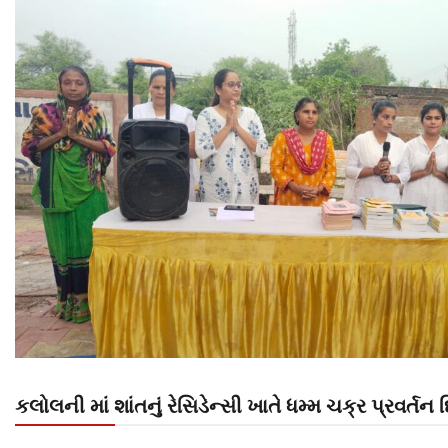
કલોલની માં શાંતનું રેસિડેન્સી ખાતે ધમ્મ ચક્ર પ્રવર્ત