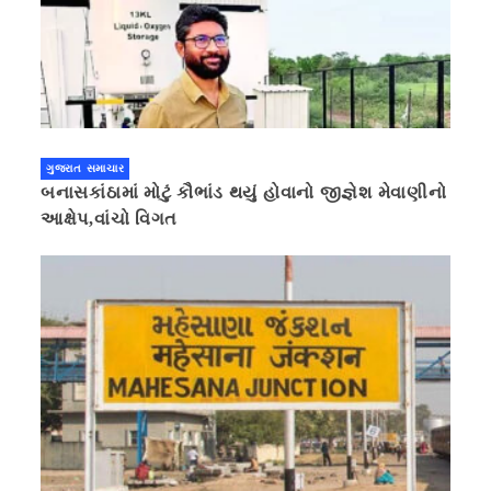
ગુજરાત સમાચાર
બનાસકાંઠામાં મોટું કૌભાંડ થયું હોવાનો જીજ્ઞેશ મેવાણીનો
આક્ષેપ,વાંચો વિગત