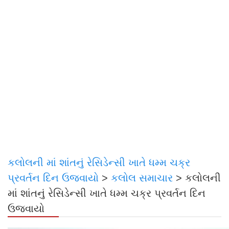
કલોલની માં શાંતનું રેસિડેન્સી ખાતે ધમ્મ ચક્ર
પ્રવર્તન દિન ઉજવાયો
>
કલોલ સમાચાર
>
કલોલની
માં શાંતનું રેસિડેન્સી ખાતે ધમ્મ ચક્ર પ્રવર્તન દિન
ઉજવાયો