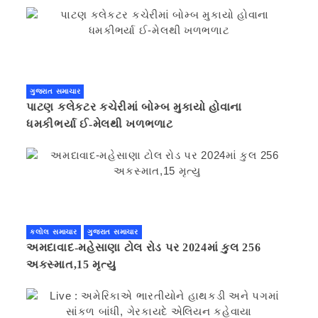
ગુજરાત સમાચાર
પાટણ કલેકટર કચેરીમાં બોમ્બ મુકાયો હોવાના
ધમકીભર્યા ઈ-મેલથી ખળભળાટ
કલોલ સમાચાર
ગુજરાત સમાચાર
અમદાવાદ-મહેસાણા ટોલ રોડ પર 2024માં કુલ 256
અકસ્માત,15 મૃત્યુ