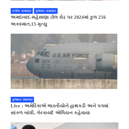
કલોલ સમાચાર
ગુજરાત સમાચાર
અમદાવાદ-મહેસાણા ટોલ રોડ પર 2024માં કુલ 256
અકસ્માત,15 મૃત્યુ
ગુજરાત સમાચાર
Live : અમેરિકાએ ભારતીયોને હાથકડી અને પગમાં
સાંકળ બાંધી, ગેરકાયદે એલિયન કહેવાયા