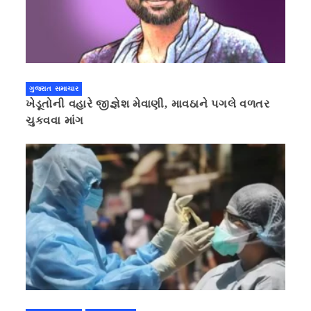
ગુજરાત સમાચાર
ખેડૂતોની વહારે જીજ્ઞેશ મેવાણી, માવઠાને પગલે વળતર
ચુકવવા માંગ