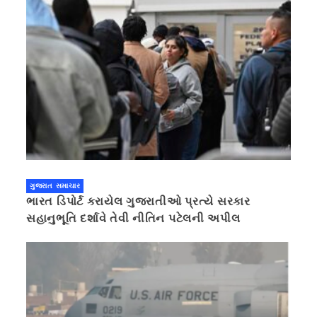
ગુજરાત સમાચાર
ભારત ડિપોર્ટ કરાયેલ ગુજરાતીઓ પ્રત્યે સરકાર
સહાનુભૂતિ દર્શાવે તેવી નીતિન પટેલની અપીલ