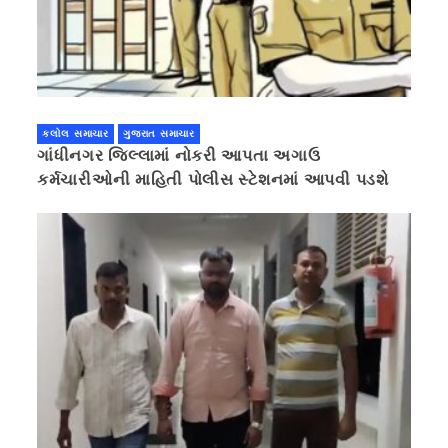
કલોલ સમાચાર
ગુજરાત સમાચાર
ગાંધીનગર જિલ્લામાં નોકરી આપતા અગાઉ
કર્મચારીઓની માહિતી પોલીસ સ્ટેશનમાં આપવી પડશે