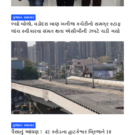
ગુજરાત સમાચાર
લ્યો બોલો, વડોદરા ખાણ ખનીજ કચેરીનો સમગ્ર સ્ટાફ
લાંચ સ્વીકારવા સંમત થતા એસીબીની ઝપટે ચડી ગયો
ગુજરાત સમાચાર
પૈસાનું આંધણ ! 42 કરોડના હાટકેશ્વર બ્રિજને 10