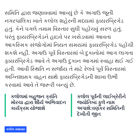
સમિતિ દ્વારા જણાવવામાં આવ્યું છે કે અગાઉ જૂની
નગરપાલિકા ખાતે કલોલ શહેરની મધ્યમાં ફાયરબ્રિગેડ
હતું. કેને પગલે તમામ વિસ્તાર સુધી પહોંચવું સરળ હતું.
પરંતુ ફાયરબ્રિગેડને હાઇવે પર ખસેડવામાં આવતા
આકસ્મિક સંજોગોમાં નિયત સમયમાં ફાયરબ્રિગેડ પહોંચી
શકશે નહીં. અગાઉ પૂર્વ વિસ્તારમાં બે દુકાનોમાં આગ લાગતા
ફાયરબ્રિગેડ આવે તે અગાઉ દુકાન આગમાં સ્વાહા થઈ ગઈ
હતી. આવી સ્થિતિ ન સર્જાય તે માટે રેલવે પૂર્વ વિસ્તારમાં
અગ્નિશામક વાહન સાથે ફાયરબ્રિગેડની શાખા ઉભી
કરવામાં આવે તે જરૂરી બન્યું છે.
કલોલમાં બહુજન ક્રાંતિ
કલોલ પૂર્વની લાઈબ્રેરીને
મોરચા દ્વારા શૌર્ય અભિવાદન
જ્યોતિબા ફુલે નામ
કાર્યક્રમ યોજાશે
અપાશે:વણકર સમિતિની
દેખીતી જીત
કલોલ સમાચાર