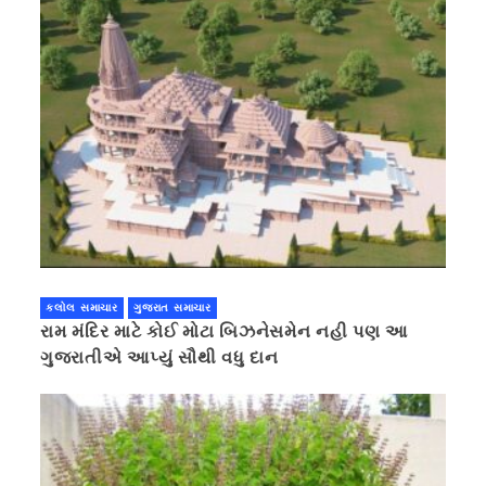
કલોલ સમાચાર
ગુજરાત સમાચાર
રામ મંદિર માટે કોઈ મોટા બિઝનેસમેન નહી પણ આ
ગુજરાતીએ આપ્યું સૌથી વધુ દાન