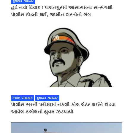
ગુજરાત સમાચાર
હવે નવો વિવાદ ! પાલનપુરમાં આસારામના સત્સંગથી
પોલીસ દોડતી થઈ, જામીન શરતોનો ભંગ
કલોલ સમાચાર
ગુજરાત સમાચાર
પોલીસ ભરતી પરીક્ષામાં નકલી કોલ લેટર લઈને દોડવા
આવેલ કલોલનો યુવક ઝડપાયો