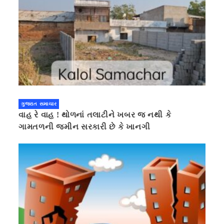
ગુજરાત સમાચાર
વાહ રે વાહ ! થોળનાં તલાટીને ખબર જ નથી કે
ગામતળની જમીન સરકારી છે કે ખાનગી