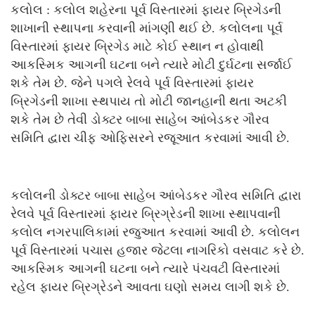
કલોલ : કલોલ શહેરના પૂર્વ વિસ્તારમાં ફાયર બ્રિગેડની
શાખાની સ્થાપના કરવાની માંગણી થઈ છે. કલોલના પૂર્વ
વિસ્તારમાં ફાયર બ્રિગેડ માટે કોઈ સ્થાન ન હોવાથી
આકસ્મિક આગની ઘટના બને ત્યારે મોટી દુર્ઘટના સર્જાઈ
શકે તેમ છે. જેને પગલે રેલવે પૂર્વ વિસ્તારમાં ફાયર
બ્રિગેડની શાખા સ્થપાય તો મોટી જાનહાની થતા અટકી
શકે તેમ છે તેવી ડોક્ટર બાબા સાહેબ આંબેડકર ગૌરવ
સમિતિ દ્વારા ચીફ ઓફિસરને રજૂઆત કરવામાં આવી છે.
કલોલની ડોક્ટર બાબા સાહેબ આંબેડકર ગૌરવ સમિતિ દ્વારા
રેલવે પૂર્વ વિસ્તારમાં ફાયર બ્રિગ્રેડની શાખા સ્થાપવાની
કલોલ નગરપાલિકામાં રજુઆત કરવામાં આવી છે. કલોલન
પૂર્વ વિસ્તારમાં પચાસ હજાર જેટલા નાગરિકો વસવાટ કરે છે.
આકસ્મિક આગની ઘટના બને ત્યારે પંચવટી વિસ્તારમાં
રહેલ ફાયર બ્રિગ્રેડને આવતા ઘણો સમય લાગી શકે છે.