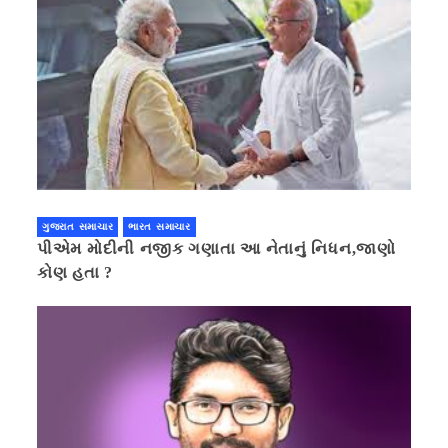
ગુજરાત સમાચાર
ભારત સમાચાર
પીએમ મોદીની નજીક ગણાતા આ નેતાનું નિધન,જાણો
કોણ હતા ?