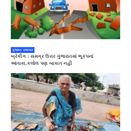
ગુજરાત સમાચાર
બ્રેકીંગ : સમગ્ર ઉત્તર ગુજરાતમાં ભૂકંપનાં
આંચકા,કલોલ પણ બાકાત નહીં