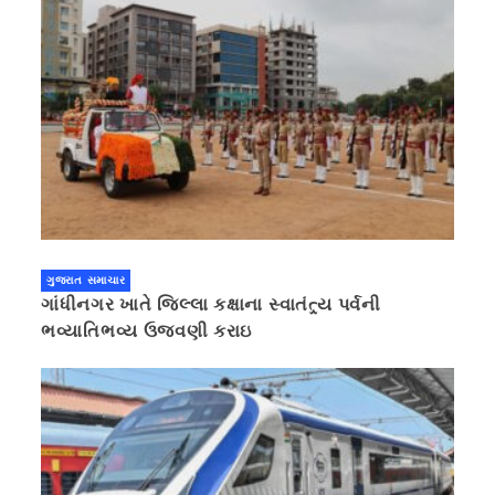
ગુજરાત સમાચાર
ગાંધીનગર ખાતે જિલ્લા કક્ષાના સ્વાતંત્ર્ય પર્વની
ભવ્યાતિભવ્ય ઉજવણી કરાઇ