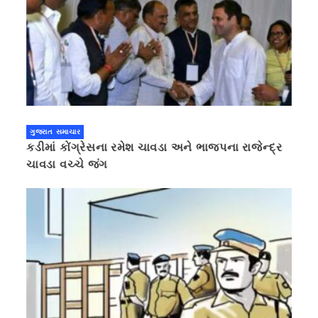
ગુજરાત સમાચાર
કડીમાં કોંગ્રેસના રમેશ ચાવડા અને ભાજપના રાજેન્દ્ર
ચાવડા વચ્ચે જંગ