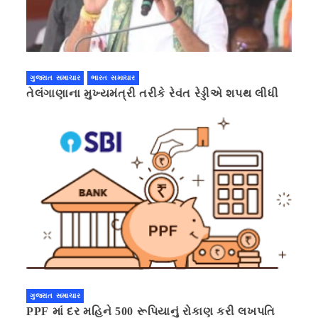
ગુજરાત સમાચાર
ભારત સમાચાર
તેલંગાણાના મુખ્યમંત્રી તરીકે રેવંત રેડ્ડીએ શપથ લીધી
ગુજરાત સમાચાર
PPF માં દર મહિને 500 રૂપિયાનું રોકાણ કરી લખપતિ