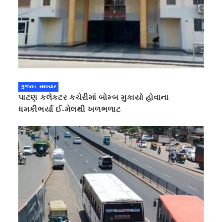
ગુજરાત સમાચાર
પાટણ કલેકટર કચેરીમાં બોમ્બ મુકાયો હોવાના
ધમકીભર્યા ઈ-મેલથી ખળભળાટ