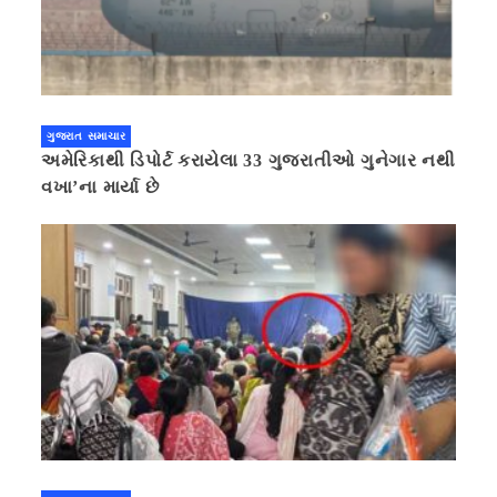
ગુજરાત સમાચાર
અમેરિકાથી ડિપોર્ટ કરાયેલા 33 ગુજરાતીઓ ગુનેગાર નથી
વખા’ના માર્યા છે