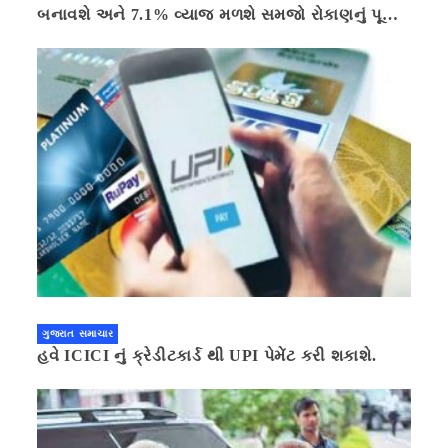
બનાવશે અને 7.1% વ્યાજ મળશે સમજો રોકાણનું પૂરું
ગણિત .નવી દિલ્હી 41 મિનીટ પહેલા.
ગુજરાત સમાચાર
હવે ICICI નું ક્રેડીટકાર્ડ થી UPI પેમેંટ કરી શકાશે.