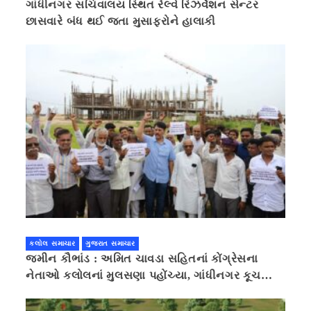
ગાંધીનગર સચિવાલય સ્થિત રેલ્વે રિઝર્વેશન સેન્ટર
છાસવારે બંધ થઈ જતા મુસાફરોને હાલાકી
કલોલ સમાચાર
ગુજરાત સમાચાર
જમીન કૌભાંડ : અમિત ચાવડા સહિતનાં કોંગ્રેસના
નેતાઓ કલોલનાં મુલસણા પહોંચ્યા, ગાંધીનગર કૂચ
કરવાની ચિમકી