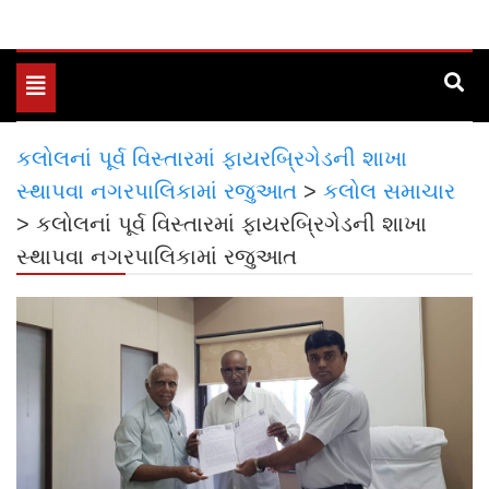
Toggle
navigation
કલોલનાં પૂર્વ વિસ્તારમાં ફાયરબ્રિગેડની શાખા
સ્થાપવા નગરપાલિકામાં રજુઆત
>
કલોલ સમાચાર
>
કલોલનાં પૂર્વ વિસ્તારમાં ફાયરબ્રિગેડની શાખા
સ્થાપવા નગરપાલિકામાં રજુઆત