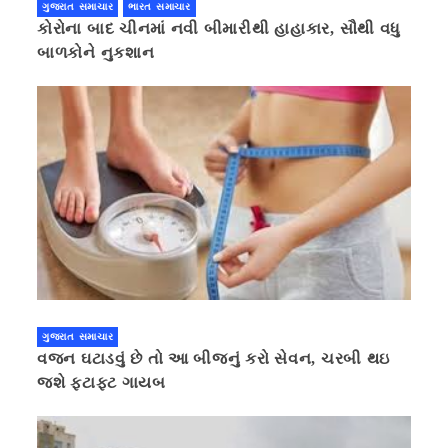
ગુજરાત સમાચાર
ભારત સમાચાર
કોરોના બાદ ચીનમાં નવી બીમારીથી હાહાકાર, સૌથી વધુ
બાળકોને નુકશાન
ગુજરાત સમાચાર
વજન ઘટાડવું છે તો આ બીજનું કરો સેવન, ચરબી થઇ
જશે ફટાફટ ગાયબ