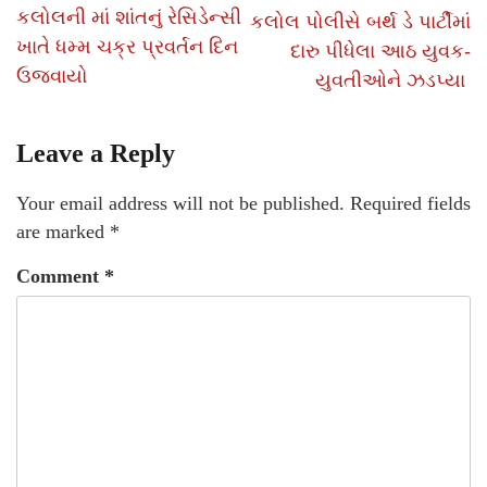
કલોલની માં શાંતનું રેસિડેન્સી
કલોલ પોલીસે બર્થ ડે પાર્ટીમાં
ખાતે ધમ્મ ચક્ર પ્રવર્તન દિન
દારુ પીધેલા આઠ યુવક-
ઉજવાયો
યુવતીઓને ઝડપ્યા
Leave a Reply
Your email address will not be published.
Required fields
are marked
*
Comment
*