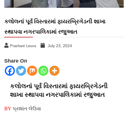
કલોલનાં પૂર્વ વિસ્તારમાં ફાયરબ્રિગેડની શાખા
સ્થાપવા નગરપાલિકામાં રજુઆત
July 23, 2024
Prashant Leuva
Share On
કલોલનાં પૂર્વ વિસ્તારમાં ફાયરબ્રિગેડની
શાખા સ્થાપવા નગરપાલિકામાં રજુઆત
BY
પ્રશાંત લેઉવા