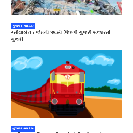
ગુજરાત સમાચાર
રમીલાબેન : જેમની આખી જિંદગી ગુજરી બજારમાં
ગુજરી
ગુજરાત સમાચાર