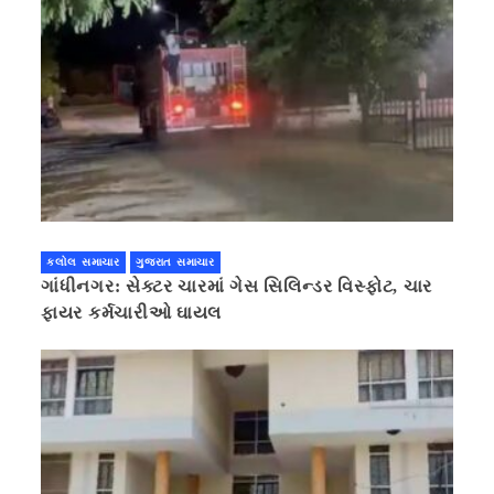
કલોલ સમાચાર
ગુજરાત સમાચાર
ગાંધીનગર: સેક્ટર ચારમાં ગેસ સિલિન્ડર વિસ્ફોટ, ચાર
ફાયર કર્મચારીઓ ઘાયલ