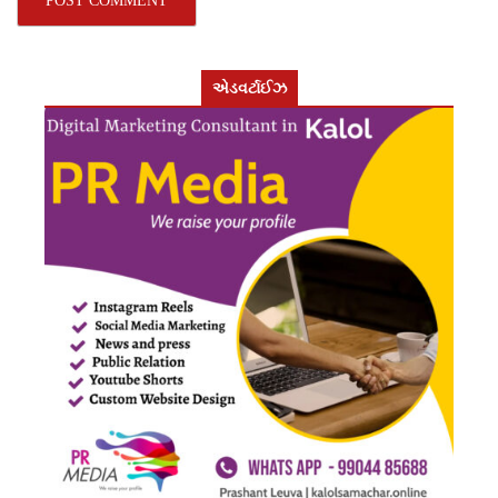
એડવર્ટાઈઝ