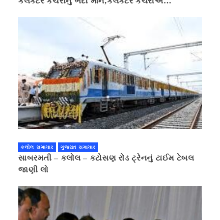
કલેક્ટર કચેરીનું ભેદી મૌન,કલેક્ટર કચેરીએ
પ્રાઈવસીનું બહાનું ધરી માહિતી છુપાવી
કલોલ સમાચાર
ગુજરાત સમાચાર
સાબરમતી – કલોલ – કટોસણ રોડ ટ્રેનનું ટાઈમ ટેબલ
જાણી લો