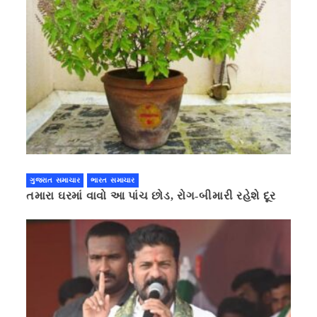
ગુજરાત સમાચાર
ભારત સમાચાર
તમારા ઘરમાં વાવો આ પાંચ છોડ, રોગ-બીમારી રહેશે દૂર