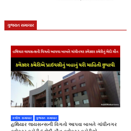
ગુજરાત સમાચાર
કલોલ સમાચાર
ગુજરાત સમાચાર
હથિયાર લાયસન્સની વિગતો આપવા બાબતે ગાંધીનગર