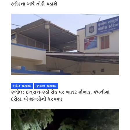
કરોડના ખર્ચે તોડી પડાશે
કલોલ સમાચાર
ગુજરાત સમાચાર
કલોલ: છત્રાલ-કડી રોડ પર ખાતર કૌભાંડ, કંપનીમાં
દરોડા, બે શખ્સોની ધરપકડ