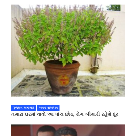
ગુજરાત સમાચાર
ભારત સમાચાર
તમારા ઘરમાં વાવો આ પાંચ છોડ, રોગ-બીમારી રહેશે દૂર