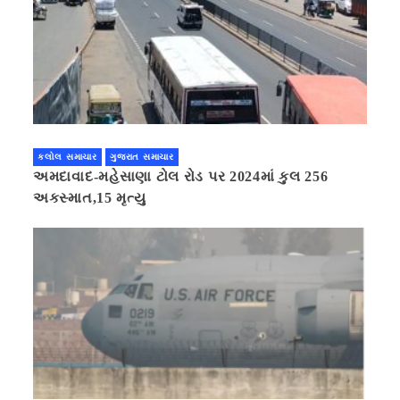
કલોલ સમાચાર
ગુજરાત સમાચાર
અમદાવાદ-મહેસાણા ટોલ રોડ પર 2024માં કુલ 256
અકસ્માત,15 મૃત્યુ