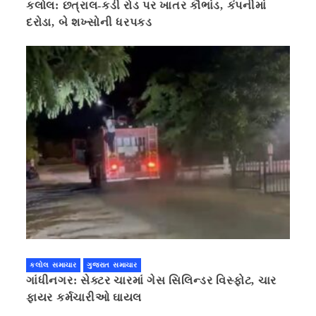
કલોલ: છત્રાલ-કડી રોડ પર ખાતર કૌભાંડ, કંપનીમાં
દરોડા, બે શખ્સોની ધરપકડ
કલોલ સમાચાર
ગુજરાત સમાચાર
ગાંધીનગર: સેક્ટર ચારમાં ગેસ સિલિન્ડર વિસ્ફોટ, ચાર
ફાયર કર્મચારીઓ ઘાયલ