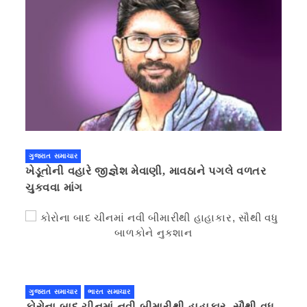
ગુજરાત સમાચાર
ખેડૂતોની વહારે જીજ્ઞેશ મેવાણી, માવઠાને પગલે વળતર
ચુકવવા માંગ
ગુજરાત સમાચાર
ભારત સમાચાર
કોરોના બાદ ચીનમાં નવી બીમારીથી હાહાકાર, સૌથી વધુ