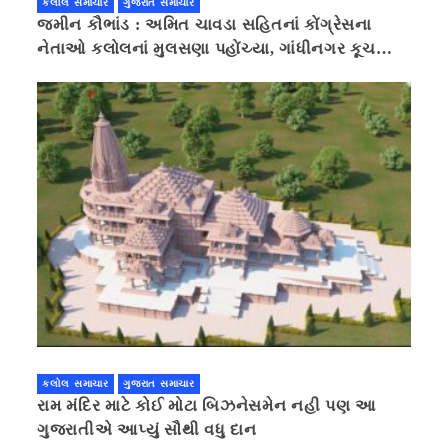
કલોલ સમાચાર
ગુજરાત સમાચાર
જમીન કૌભાંડ : અમિત ચાવડા સહિતનાં કોંગ્રેસના
નેતાઓ કલોલનાં મુલસણા પહોંચ્યા, ગાંધીનગર કૂચ
કરવાની ચિમકી
કલોલ સમાચાર
ગુજરાત સમાચાર
રામ મંદિર માટે કોઈ મોટા બિઝનેસમેન નહી પણ આ
ગુજરાતીએ આપ્યું સૌથી વધુ દાન