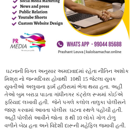
ઘટનાની વિગત અનુસાર અમદાવાદમાં રહેતા નીતિન અશોક
મિશ્રા નો જન્મદિવસ હોવાથી 10થી 15 જેટલા યુવક
યુવતીઓ અલુવાના ફાર્મ હાઉસમાં ભેગા થયા હતા. અહીં
તેઓ બુમ બરાડા પાડતા ગાંધીનગર કંટ્રોલ રૂમમાં કોઈએ
ફરિયાદ લખાવી હતી. જેને પગલે કલોલ તાલુકા પોલીસને
જાણ કરવામાં આવતા પોલીસ ઘટના સ્થળે પહોંચી હતી.
અહીં પોલીસે આવીને જોતા 8 થી 10 લોકો ગોળ ટોળુ
વળીને બેઠા હતા અને વિદેશી દારૂની મહેફિલ જમાવી હતી.