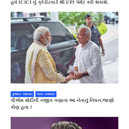
હવે ICICI નું ક્રેડીટકાર્ડ થી UPI પેમેંટ કરી શકાશે.
ગુજરાત સમાચાર
ભારત સમાચાર
પીએમ મોદીની નજીક ગણાતા આ નેતાનું નિધન,જાણો
કોણ હતા ?