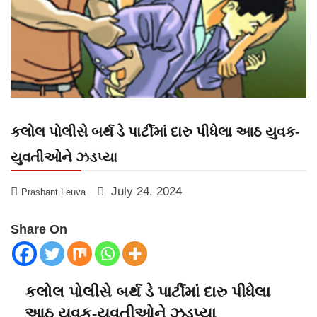
કલોલ પોલીસે બર્થ ડે પાર્ટીમાં દારુ પીધેલા આઠ યુવક-
યુવતીઓને ઝડપ્યા
July 24, 2024
Prashant Leuva
Share On
કલોલ પોલીસે બર્થ ડે પાર્ટીમાં દારુ પીધેલા
આઠ યુવક-યુવતીઓને ઝડપ્યા