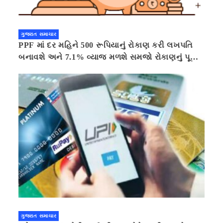
ગુજરાત સમાચાર
PPF માં દર મહિને 500 રૂપિયાનું રોકાણ કરી લખપતિ
બનાવશે અને 7.1% વ્યાજ મળશે સમજો રોકાણનું પૂરું
ગણિત .નવી દિલ્હી 41 મિનીટ પહેલા.
ગુજરાત સમાચાર