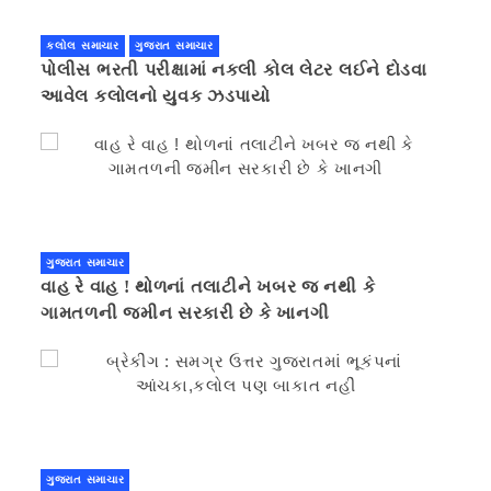
કલોલ સમાચાર
ગુજરાત સમાચાર
પોલીસ ભરતી પરીક્ષામાં નકલી કોલ લેટર લઈને દોડવા
આવેલ કલોલનો યુવક ઝડપાયો
ગુજરાત સમાચાર
વાહ રે વાહ ! થોળનાં તલાટીને ખબર જ નથી કે
ગામતળની જમીન સરકારી છે કે ખાનગી
ગુજરાત સમાચાર