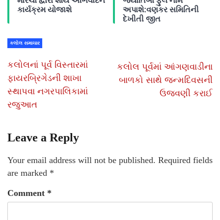
મોરચા દ્વારા શૌર્ય અભિવાદન
જ્યોતિબા ફુલે નામ
કાર્યક્રમ યોજાશે
અપાશે:વણકર સમિતિની
દેખીતી જીત
કલોલ સમાચાર
કલોલનાં પૂર્વ વિસ્તારમાં
કલોલ પૂર્વમાં આંગણવાડીના
ફાયરબ્રિગેડની શાખા
બાળકો સાથે જન્મદિવસની
સ્થાપવા નગરપાલિકામાં
ઉજવણી કરાઈ
રજુઆત
Leave a Reply
Your email address will not be published.
Required fields
are marked
*
Comment
*