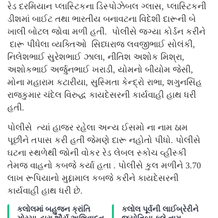
રેડ દરમિયાન પ્લાસ્ટિકના ડિસ્પોઝેબલ ગ્લાસ, પ્લાસ્ટિકની
ડીશમાં બાઈટ તથા ભારતીય બનાવટના વિદેશી દારૂની બે
ખાલી બોટલ જોવા મળી હતી. પોલીસે જગ્યા કોર્ડન કરીને
દારૂ પીધેલા વ્યક્તિઓ સિધ્ધરાજ લવજીભાઈ સોલંકી,
નિલેશભાઈ સુરેશભાઈ ઝાલા, નીતિશ અશોક મિશ્રા,
અશોકભાઈ અર્જુનભાઈ ખરાડી, યોમનો બીયોમ જેસી,
મોના મહારામ કટારીયા, સુસ્મિતા કેન્દ્રો રાભા, શગુનસિંહ
રાજકુમાર ચંદેલ વિરુદ્ધ કાયદેસરની કાર્યવાહી હાથ ધરી
હતી.
પોલીસે ત્યાં હાજર રહેલા અન્ય ઈસમો ના નામ ઠામ
પૂછીને તપાસ કરી હતી જેમણે દારૂ નહોતો પીધો. પોલીસે
ઘટના સ્થળેથી જોની વોકર રેડ લેબલ સ્કોચ વ્હીસ્કી
તેમજ વાહનો કબજે કર્યા હતા . પોલીસે કુલ મળીને 3.70
લાખ રૂપિયાનો મુદ્દામાલ કબજે કરીને કાયદેસરની
કાર્યવાહી હાથ ધરી છે.
કલોલમાં બહુજન ક્રાંતિ
કલોલ પૂર્વની લાઈબ્રેરીને