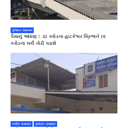
ગુજરાત સમાચાર
પૈસાનું આંધણ ! 42 કરોડના હાટકેશ્વર બ્રિજને 10
કરોડના ખર્ચે તોડી પડાશે
કલોલ સમાચાર
ગુજરાત સમાચાર