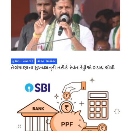
ગુજરાત સમાચાર
ભારત સમાચાર
તેલંગાણાના મુખ્યમંત્રી તરીકે રેવંત રેડ્ડીએ શપથ લીધી