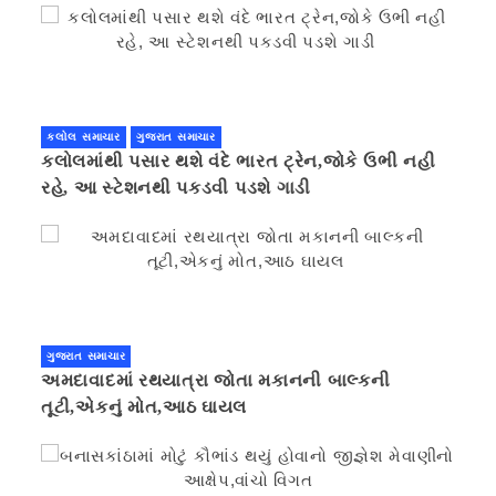
કલોલ સમાચાર
ગુજરાત સમાચાર
કલોલમાંથી પસાર થશે વંદે ભારત ટ્રેન,જોકે ઉભી નહી
રહે, આ સ્ટેશનથી પકડવી પડશે ગાડી
ગુજરાત સમાચાર
અમદાવાદમાં રથયાત્રા જોતા મકાનની બાલ્કની
તૂટી,એકનું મોત,આઠ ઘાયલ