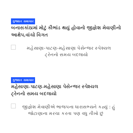
ગુજરાત સમાચાર
બનાસકાંઠામાં મોટું કૌભાંડ થયું હોવાનો જીજ્ઞેશ મેવાણીનો
આક્ષેપ,વાંચો વિગત
ગુજરાત સમાચાર
મહેસાણા-પાટણ-મહેસાણા પેસેન્જર સ્પેશ્યલ
ટ્રેનનો સમય બદલાયો