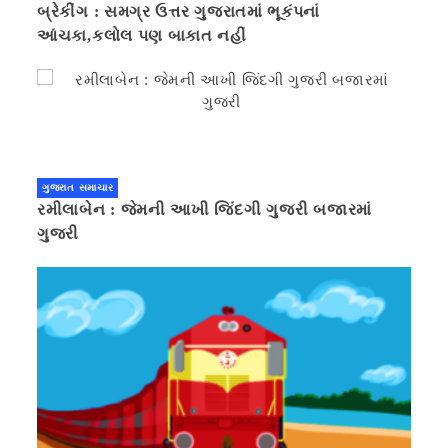
બ્રેકીંગ : સમગ્ર ઉત્તર ગુજરાતમાં ભૂકંપનાં
આંચકા,કલોલ પણ બાકાત નહીં
ગુજરાત સમાચાર
રમીલાબેન : જેમની આખી જિંદગી ગુજરી બજારમાં
ગુજરી