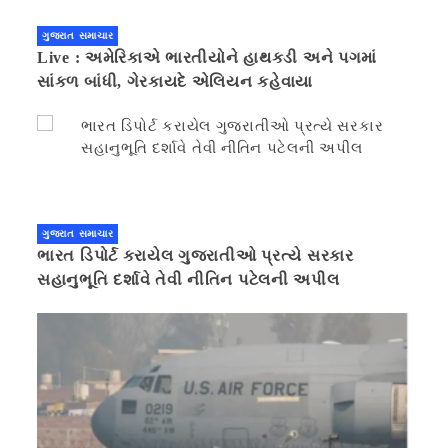
ગુજરાત સમાચાર
Live : અમેરિકાએ ભારતીયોને હાથકડી અને પગમાં
સાંકળ બાંધી, ગેરકાયદે એલિયન કહેવાયા
ગુજરાત સમાચાર
ભારત ડિપોર્ટ કરાયેલ ગુજરાતીઓ પ્રત્યે સરકાર
સહાનુભૂતિ દર્શાવે તેવી નીતિન પટેલની અપીલ