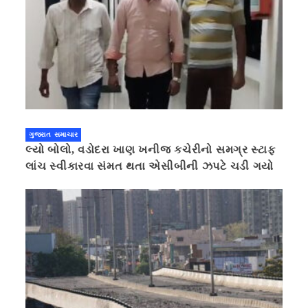
ગુજરાત સમાચાર
લ્યો બોલો, વડોદરા ખાણ ખનીજ કચેરીનો સમગ્ર સ્ટાફ
લાંચ સ્વીકારવા સંમત થતા એસીબીની ઝપટે ચડી ગયો