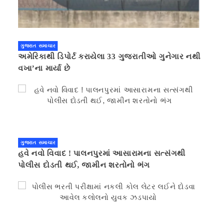
ગુજરાત સમાચાર
અમેરિકાથી ડિપોર્ટ કરાયેલા 33 ગુજરાતીઓ ગુનેગાર નથી
વખા’ના માર્યા છે
ગુજરાત સમાચાર
હવે નવો વિવાદ ! પાલનપુરમાં આસારામના સત્સંગથી
પોલીસ દોડતી થઈ, જામીન શરતોનો ભંગ