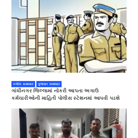
કલોલ સમાચાર
ગુજરાત સમાચાર
ગાંધીનગર જિલ્લામાં નોકરી આપતા અગાઉ
કર્મચારીઓની માહિતી પોલીસ સ્ટેશનમાં આપવી પડશે