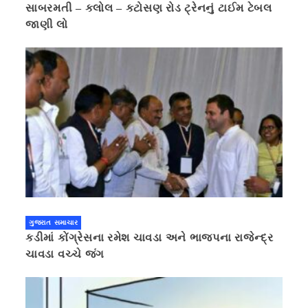
સાબરમતી – કલોલ – કટોસણ રોડ ટ્રેનનું ટાઈમ ટેબલ
જાણી લો
ગુજરાત સમાચાર
કડીમાં કોંગ્રેસના રમેશ ચાવડા અને ભાજપના રાજેન્દ્ર
ચાવડા વચ્ચે જંગ