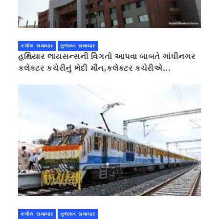
કલોલ સમાચાર
ગુજરાત સમાચાર
હથિયાર લાયસન્સની વિગતો આપવા બાબતે ગાંધીનગર
કલેક્ટર કચેરીનું ભેદી મૌન,કલેક્ટર કચેરીએ
પ્રાઈવસીનું બહાનું ધરી માહિતી છુપાવી
કલોલ સમાચાર
ગુજરાત સમાચાર