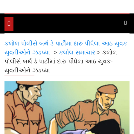
Toggle
navigation
કલોલ પોલીસે બર્થ ડે પાર્ટીમાં દારુ પીધેલા આઠ યુવક-
યુવતીઓને ઝડપ્યા
>
કલોલ સમાચાર
>
કલોલ
પોલીસે બર્થ ડે પાર્ટીમાં દારુ પીધેલા આઠ યુવક-
યુવતીઓને ઝડપ્યા