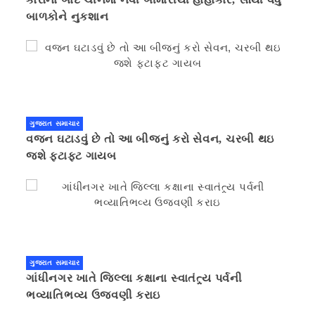
બાળકોને નુકશાન
ગુજરાત સમાચાર
વજન ઘટાડવું છે તો આ બીજનું કરો સેવન, ચરબી થઇ
જશે ફટાફટ ગાયબ
ગુજરાત સમાચાર
ગાંધીનગર ખાતે જિલ્લા કક્ષાના સ્વાતંત્ર્ય પર્વની
ભવ્યાતિભવ્ય ઉજવણી કરાઇ