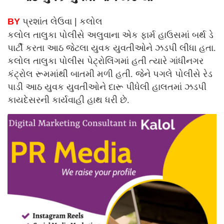
BY
પ્રશાંત લેઉવા | કલોલ
કલોલ તાલુકા પોલીસે અલુવાના એક ફાર્મ હાઉસમાં બર્થ ડે
પાર્ટી કરતા આઠ જેટલા યુવક યુવતીઓને ઝડપી લીધા હતા.
કલોલ તાલુકા પોલીસ પેટ્રોલિંગમાં હતી ત્યારે ગાંધીનગર
કંટ્રોલ રૂમમાંથી બાતમી મળી હતી. જેને પગલે પોલીસે રેડ
પાડી આઠ યુવક યુવતીઓને દારૂ પીધેલી હાલતમાં ઝડપી
કાયદેસરની કાર્યવાહી હાથ ધરી છે.