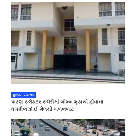
ગુજરાત સમાચાર
પાટણ કલેકટર કચેરીમાં બોમ્બ મુકાયો હોવાના
ધમકીભર્યા ઈ-મેલથી ખળભળાટ