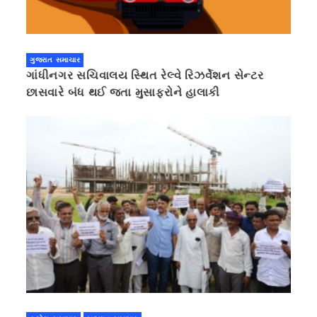
ગુજરાત સમાચાર
ગાંધીનગર સચિવાલય સ્થિત રેલ્વે રિઝર્વેશન સેન્ટર
છાસવારે બંધ થઈ જતા મુસાફરોને હાલાકી