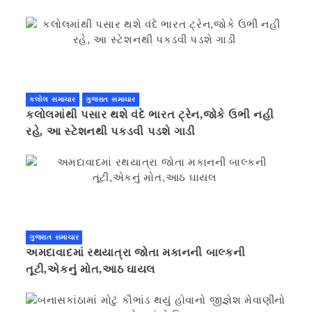
કલોલ સમાચાર
ગુજરાત સમાચાર
કલોલમાંથી પસાર થશે વંદે ભારત ટ્રેન,જોકે ઉભી નહી
રહે, આ સ્ટેશનથી પકડવી પડશે ગાડી
ગુજરાત સમાચાર
અમદાવાદમાં રથયાત્રા જોતા મકાનની બાલ્કની
તૂટી,એકનું મોત,આઠ ઘાયલ