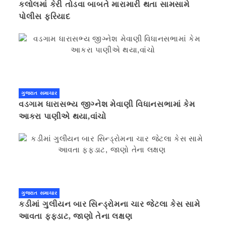
કલોલમાં કેરી તોડવા બાબતે મારામારી થતા સામસામે
પોલીસ ફરિયાદ
ગુજરાત સમાચાર
વડગામ ધારાસભ્ય જીગ્નેશ મેવાણી વિધાનસભામાં કેમ
આકરા પાણીએ થયા,વાંચો
ગુજરાત સમાચાર
કડીમાં ગુલીયન બાર સિન્ડ્રોમના ચાર જેટલા કેસ સામે
આવતા ફફડાટ, જાણો તેના લક્ષણ