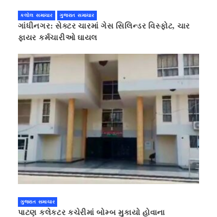
કલોલ સમાચાર
ગુજરાત સમાચાર
ગાંધીનગર: સેક્ટર ચારમાં ગેસ સિલિન્ડર વિસ્ફોટ, ચાર
ફાયર કર્મચારીઓ ઘાયલ
ગુજરાત સમાચાર
પાટણ કલેકટર કચેરીમાં બોમ્બ મુકાયો હોવાના