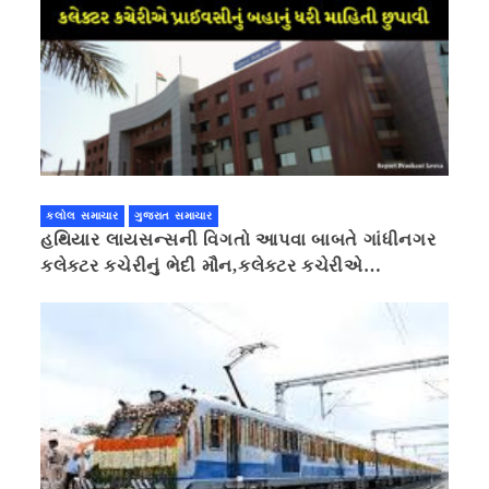
કલોલ સમાચાર
ગુજરાત સમાચાર
હથિયાર લાયસન્સની વિગતો આપવા બાબતે ગાંધીનગર
કલેક્ટર કચેરીનું ભેદી મૌન,કલેક્ટર કચેરીએ
પ્રાઈવસીનું બહાનું ધરી માહિતી છુપાવી