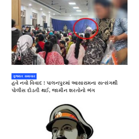
ગુજરાત સમાચાર
હવે નવો વિવાદ ! પાલનપુરમાં આસારામના સત્સંગથી
પોલીસ દોડતી થઈ, જામીન શરતોનો ભંગ