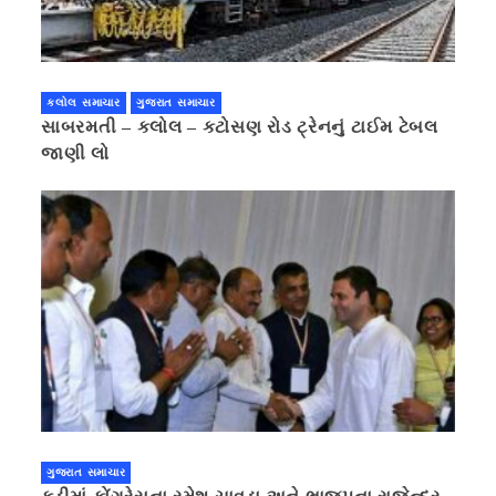
કલોલ સમાચાર
ગુજરાત સમાચાર
સાબરમતી – કલોલ – કટોસણ રોડ ટ્રેનનું ટાઈમ ટેબલ
જાણી લો
ગુજરાત સમાચાર