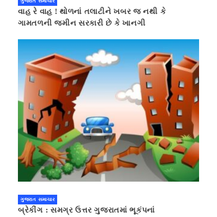
ગુજરાત સમાચાર
વાહ રે વાહ ! થોળનાં તલાટીને ખબર જ નથી કે
ગામતળની જમીન સરકારી છે કે ખાનગી
ગુજરાત સમાચાર
બ્રેકીંગ : સમગ્ર ઉત્તર ગુજરાતમાં ભૂકંપનાં