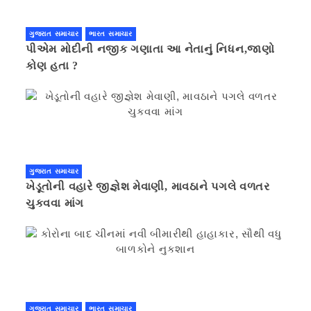
ગુજરાત સમાચાર
ભારત સમાચાર
પીએમ મોદીની નજીક ગણાતા આ નેતાનું નિધન,જાણો
કોણ હતા ?
ગુજરાત સમાચાર
ખેડૂતોની વહારે જીજ્ઞેશ મેવાણી, માવઠાને પગલે વળતર
ચુકવવા માંગ
ગુજરાત સમાચાર
ભારત સમાચાર