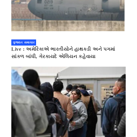
ગુજરાત સમાચાર
Live : અમેરિકાએ ભારતીયોને હાથકડી અને પગમાં
સાંકળ બાંધી, ગેરકાયદે એલિયન કહેવાયા