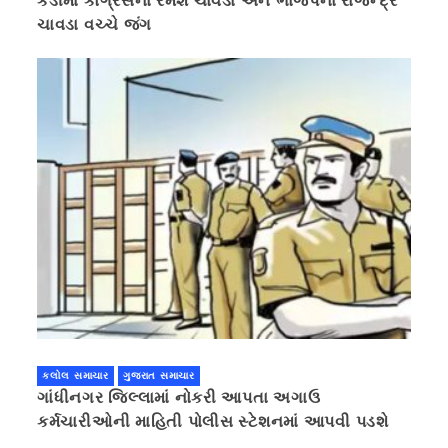
કડીમાં કોંગ્રેસના રમેશ ચાવડા અને ભાજપના રાજેન્દ્ર
ચાવડા વચ્ચે જંગ
કલોલ સમાચાર
ગુજરાત સમાચાર
ગાંધીનગર જિલ્લામાં નોકરી આપતા અગાઉ
કર્મચારીઓની માહિતી પોલીસ સ્ટેશનમાં આપવી પડશે