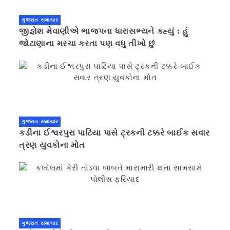
ગુજરાત સમાચાર
જીજ્ઞેશ મેવાણીએ ભાજપના ધારાસભ્યને કહ્યું : હું
જોટાણાના મરચા કરતા પણ વધુ તીખો છું
ગુજરાત સમાચાર
કડીના ઈશ્વરપુરા પાટિયા પાસે ટ્રકની ટક્કરે બાઈક સવાર
ત્રણ યુવકોના મોત
ગુજરાત સમાચાર