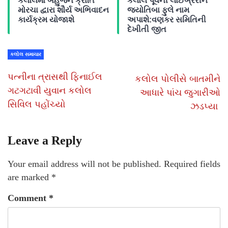
કલોલમાં બહુજન ક્રાંતિ
કલોલ પૂર્વની લાઈબ્રેરીને
મોરચા દ્વારા શૌર્ય અભિવાદન
જ્યોતિબા ફુલે નામ
કાર્યક્રમ યોજાશે
અપાશે:વણકર સમિતિની
દેખીતી જીત
કલોલ સમાચાર
પત્નીના ત્રાસથી ફિનાઈલ
કલોલ પોલીસે બાતમીને
ગટગટાવી યુવાન કલોલ
આધારે પાંચ જુગારીઓ
સિવિલ પહોંચ્યો
ઝડપ્યા
Leave a Reply
Your email address will not be published.
Required fields
are marked
*
Comment
*