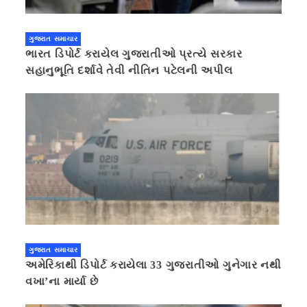
ગુજરાત સમાચાર
ભારત ડિપોર્ટ કરાયેલ ગુજરાતીઓ પ્રત્યે સરકાર
સહાનુભૂતિ દર્શાવે તેવી નીતિન પટેલની અપીલ
ગુજરાત સમાચાર
અમેરિકાથી ડિપોર્ટ કરાયેલા 33 ગુજરાતીઓ ગુનેગાર નથી
વખા’ના માર્યા છે