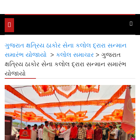
Toggle
navigation
ગુજરાત ક્ષત્રિય ઠાકોર સેના કલોલ દ્રારા સન્માન
સમારંભ યોજાયો
>
કલોલ સમાચાર
>
ગુજરાત
ક્ષત્રિય ઠાકોર સેના કલોલ દ્રારા સન્માન સમારંભ
યોજાયો