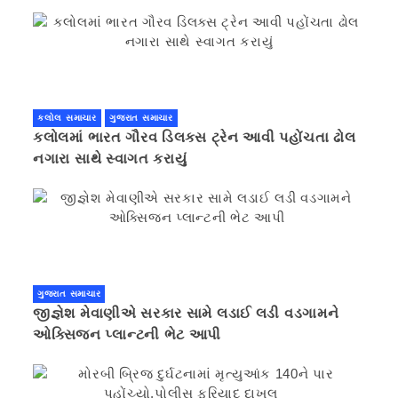
કલોલ સમાચાર
ગુજરાત સમાચાર
કલોલમાં ભારત ગૌરવ ડિલક્સ ટ્રેન આવી પહોંચતા ઢોલ
નગારા સાથે સ્વાગત કરાયું
ગુજરાત સમાચાર
જીજ્ઞેશ મેવાણીએ સરકાર સામે લડાઈ લડી વડગામને
ઓક્સિજન પ્લાન્ટની ભેટ આપી