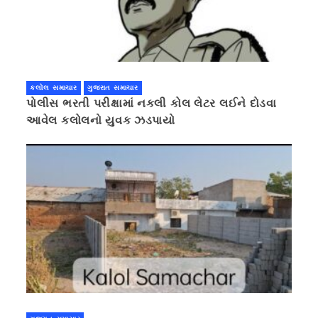
કલોલ સમાચાર
ગુજરાત સમાચાર
પોલીસ ભરતી પરીક્ષામાં નકલી કોલ લેટર લઈને દોડવા
આવેલ કલોલનો યુવક ઝડપાયો