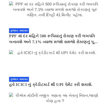
ગુજરાત સમાચાર
PPF માં દર મહિને 500 રૂપિયાનું રોકાણ કરી લખપતિ
બનાવશે અને 7.1% વ્યાજ મળશે સમજો રોકાણનું પૂરું
ગણિત .નવી દિલ્હી 41 મિનીટ પહેલા.
ગુજરાત સમાચાર
હવે ICICI નું ક્રેડીટકાર્ડ થી UPI પેમેંટ કરી શકાશે.