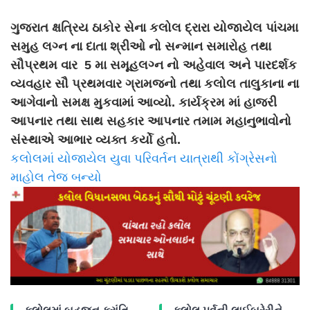
ગુજરાત ક્ષત્રિય ઠાકોર સેના કલોલ દ્રારા યોજાયેલ પાંચમા
સમુહ લગ્ન ના દાતા શ્રીઓ નો સન્માન સમારોહ તથા
સૌપ્રથમ વાર 5 મા સમૂહલગ્ન નો અહેવાલ અને પારદર્શક
વ્યવહાર સૌ પ્રથમવાર ગ્રામજનો તથા કલોલ તાલુકાના ના
આગેવાનો સમક્ષ મુકવામાં આવ્યો. કાર્યક્રમ માં હાજરી
આપનાર તથા સાથ સહકાર આપનાર તમામ મહાનુભાવોનો
સંસ્થાએ આભાર વ્યક્ત કર્યો હતો.
કલોલમાં યોજાયેલ યુવા પરિવર્તન યાત્રાથી કોંગ્રેસનો
માહોલ તેજ બન્યો