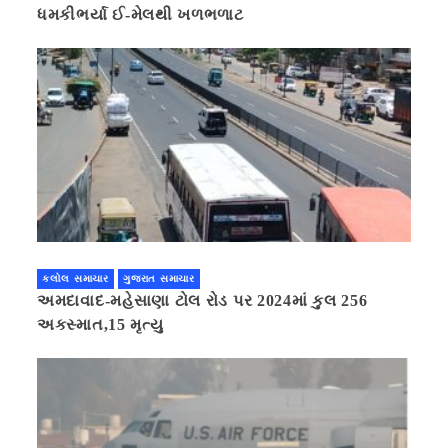
ધમકીભર્યા ઈ-મેલથી ખળભળાટ
કલોલ સમાચાર
ગુજરાત સમાચાર
અમદાવાદ-મહેસાણા ટોલ રોડ પર 2024માં કુલ 256
અકસ્માત,15 મૃત્યુ