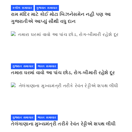
કલોલ સમાચાર
ગુજરાત સમાચાર
રામ મંદિર માટે કોઈ મોટા બિઝનેસમેન નહી પણ આ
ગુજરાતીએ આપ્યું સૌથી વધુ દાન
ગુજરાત સમાચાર
ભારત સમાચાર
તમારા ઘરમાં વાવો આ પાંચ છોડ, રોગ-બીમારી રહેશે દૂર
ગુજરાત સમાચાર
ભારત સમાચાર
તેલંગાણાના મુખ્યમંત્રી તરીકે રેવંત રેડ્ડીએ શપથ લીધી