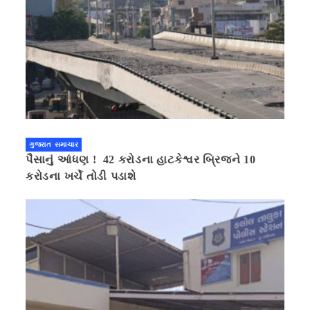
ગુજરાત સમાચાર
પૈસાનું આંધણ ! 42 કરોડના હાટકેશ્વર બ્રિજને 10
કરોડના ખર્ચે તોડી પડાશે