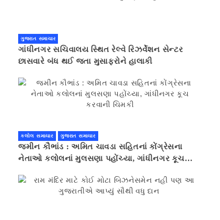
ગુજરાત સમાચાર
ગાંધીનગર સચિવાલય સ્થિત રેલ્વે રિઝર્વેશન સેન્ટર
છાસવારે બંધ થઈ જતા મુસાફરોને હાલાકી
કલોલ સમાચાર
ગુજરાત સમાચાર
જમીન કૌભાંડ : અમિત ચાવડા સહિતનાં કોંગ્રેસના
નેતાઓ કલોલનાં મુલસણા પહોંચ્યા, ગાંધીનગર કૂચ
કરવાની ચિમકી