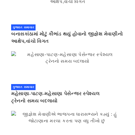
ગુજરાત સમાચાર
બનાસકાંઠામાં મોટું કૌભાંડ થયું હોવાનો જીજ્ઞેશ મેવાણીનો
આક્ષેપ,વાંચો વિગત
ગુજરાત સમાચાર
મહેસાણા-પાટણ-મહેસાણા પેસેન્જર સ્પેશ્યલ
ટ્રેનનો સમય બદલાયો