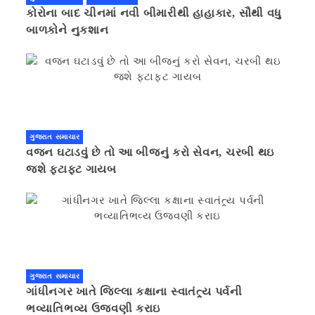
કોરોના બાદ ચીનમાં નવી બીમારીથી હાહાકાર, સૌથી વધુ
બાળકોને નુકશાન
ગુજરાત સમાચાર
વજન ઘટાડવું છે તો આ બીજનું કરો સેવન, ચરબી થઇ
જશે ફટાફટ ગાયબ
ગુજરાત સમાચાર
ગાંધીનગર ખાતે જિલ્લા કક્ષાના સ્વાતંત્ર્ય પર્વની
ભવ્યાતિભવ્ય ઉજવણી કરાઇ