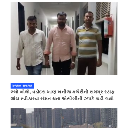
ગુજરાત સમાચાર
લ્યો બોલો, વડોદરા ખાણ ખનીજ કચેરીનો સમગ્ર સ્ટાફ
લાંચ સ્વીકારવા સંમત થતા એસીબીની ઝપટે ચડી ગયો