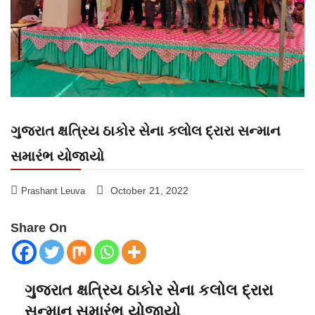
ગુજરાત ક્ષત્રિય ઠાકોર સેના કલોલ દ્રારા સન્માન
સમારંભ યોજાયો
October 21, 2022
Prashant Leuva
Share On
ગુજરાત ક્ષત્રિય ઠાકોર સેના કલોલ દ્રારા
સન્માન સમારંભ યોજાયો