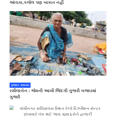
આંચકા,કલોલ પણ બાકાત નહીં
ગુજરાત સમાચાર
રમીલાબેન : જેમની આખી જિંદગી ગુજરી બજારમાં
ગુજરી