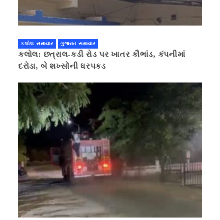
કલોલ સમાચાર
ગુજરાત સમાચાર
કલોલ: છત્રાલ-કડી રોડ પર ખાતર કૌભાંડ, કંપનીમાં
દરોડા, બે શખ્સોની ધરપકડ