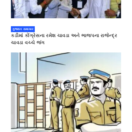
ગુજરાત સમાચાર
કડીમાં કોંગ્રેસના રમેશ ચાવડા અને ભાજપના રાજેન્દ્ર
ચાવડા વચ્ચે જંગ