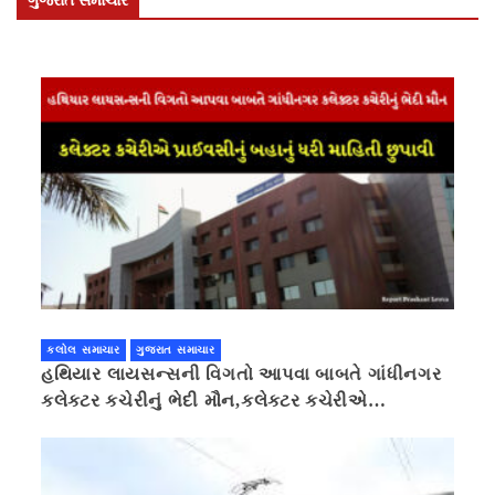
ગુજરાત સમાચાર
કલોલ સમાચાર
ગુજરાત સમાચાર
હથિયાર લાયસન્સની વિગતો આપવા બાબતે ગાંધીનગર
કલેક્ટર કચેરીનું ભેદી મૌન,કલેક્ટર કચેરીએ
પ્રાઈવસીનું બહાનું ધરી માહિતી છુપાવી