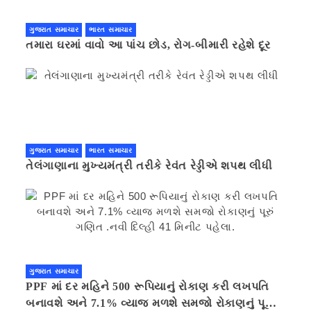
ગુજરાત સમાચાર
ભારત સમાચાર
તમારા ઘરમાં વાવો આ પાંચ છોડ, રોગ-બીમારી રહેશે દૂર
ગુજરાત સમાચાર
ભારત સમાચાર
તેલંગાણાના મુખ્યમંત્રી તરીકે રેવંત રેડ્ડીએ શપથ લીધી
ગુજરાત સમાચાર
PPF માં દર મહિને 500 રૂપિયાનું રોકાણ કરી લખપતિ
બનાવશે અને 7.1% વ્યાજ મળશે સમજો રોકાણનું પૂરું