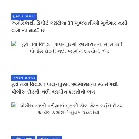
ગુજરાત સમાચાર
અમેરિકાથી ડિપોર્ટ કરાયેલા 33 ગુજરાતીઓ ગુનેગાર નથી
વખા’ના માર્યા છે
ગુજરાત સમાચાર
હવે નવો વિવાદ ! પાલનપુરમાં આસારામના સત્સંગથી
પોલીસ દોડતી થઈ, જામીન શરતોનો ભંગ