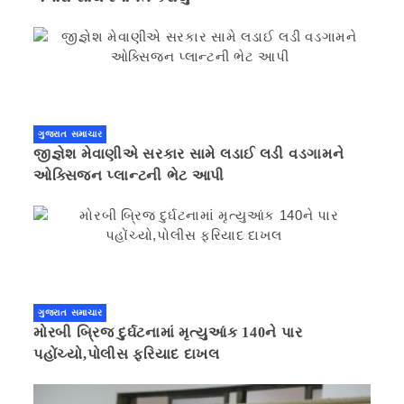
ગુજરાત સમાચાર
જીજ્ઞેશ મેવાણીએ સરકાર સામે લડાઈ લડી વડગામને
ઓક્સિજન પ્લાન્ટની ભેટ આપી
ગુજરાત સમાચાર
મોરબી બ્રિજ દુર્ઘટનામાં મૃત્યુઆંક 140ને પાર
પહોંચ્યો,પોલીસ ફરિયાદ દાખલ