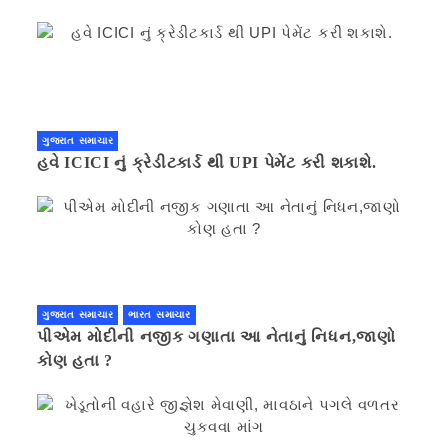
ગણિત .નવી દિલ્હી 41 મિનીટ પહેલા.
ગુજરાત સમાચાર
હવે ICICI નું ક્રેડીટકાર્ડ થી UPI પેમેંટ કરી શકાશે.
ગુજરાત સમાચાર
ભારત સમાચાર
પીએમ મોદીની નજીક ગણાતા આ નેતાનું નિધન,જાણો
કોણ હતા ?