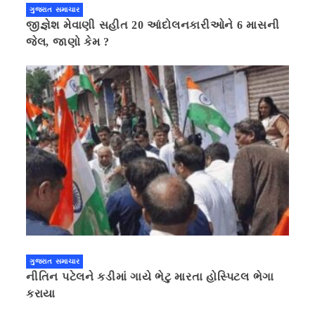
ગુજરાત સમાચાર
જીજ્ઞેશ મેવાણી સહીત 20 આંદોલનકારીઓને 6 માસની
જેલ, જાણો કેમ ?
ગુજરાત સમાચાર
નીતિન પટેલને કડીમાં ગાયે ભેટુ મારતા હોસ્પિટલ ભેગા
કરાયા