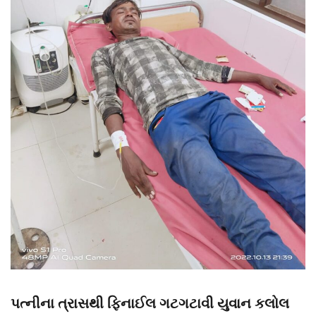
પત્નીના ત્રાસથી ફિનાઈલ ગટગટાવી યુવાન કલોલ