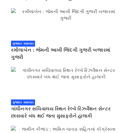
ગુજરાત સમાચાર
રમીલાબેન : જેમની આખી જિંદગી ગુજરી બજારમાં
ગુજરી
ગુજરાત સમાચાર
ગાંધીનગર સચિવાલય સ્થિત રેલ્વે રિઝર્વેશન સેન્ટર
છાસવારે બંધ થઈ જતા મુસાફરોને હાલાકી