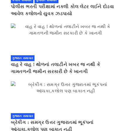
કલોલ સમાચાર
ગુજરાત સમાચાર
પોલીસ ભરતી પરીક્ષામાં નકલી કોલ લેટર લઈને દોડવા
આવેલ કલોલનો યુવક ઝડપાયો
ગુજરાત સમાચાર
વાહ રે વાહ ! થોળનાં તલાટીને ખબર જ નથી કે
ગામતળની જમીન સરકારી છે કે ખાનગી
ગુજરાત સમાચાર
બ્રેકીંગ : સમગ્ર ઉત્તર ગુજરાતમાં ભૂકંપનાં
આંચકા,કલોલ પણ બાકાત નહીં