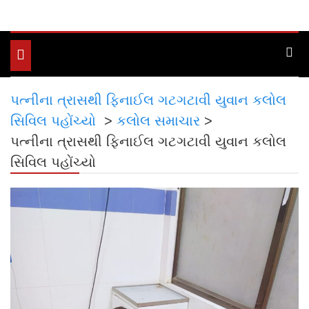
Toggle
navigation
પત્નીના ત્રાસથી ફિનાઈલ ગટગટાવી યુવાન કલોલ
સિવિલ પહોંચ્યો
>
કલોલ સમાચાર
>
પત્નીના ત્રાસથી ફિનાઈલ ગટગટાવી યુવાન કલોલ
સિવિલ પહોંચ્યો