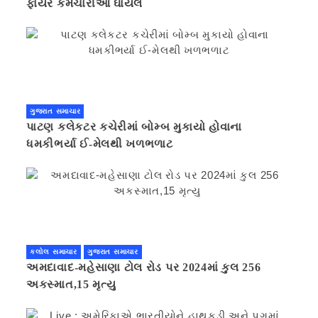
ફાયર કર્મચારીઓ ઘાયલ
ગુજરાત સમાચાર
પાટણ કલેકટર કચેરીમાં બોમ્બ મુકાયો હોવાના
ધમકીભર્યા ઈ-મેલથી ખળભળાટ
કલોલ સમાચાર
ગુજરાત સમાચાર
અમદાવાદ-મહેસાણા ટોલ રોડ પર 2024માં કુલ 256
અકસ્માત,15 મૃત્યુ