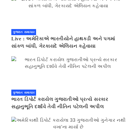
ગુજરાત સમાચાર
Live : અમેરિકાએ ભારતીયોને હાથકડી અને પગમાં
સાંકળ બાંધી, ગેરકાયદે એલિયન કહેવાયા
ગુજરાત સમાચાર
ભારત ડિપોર્ટ કરાયેલ ગુજરાતીઓ પ્રત્યે સરકાર
સહાનુભૂતિ દર્શાવે તેવી નીતિન પટેલની અપીલ