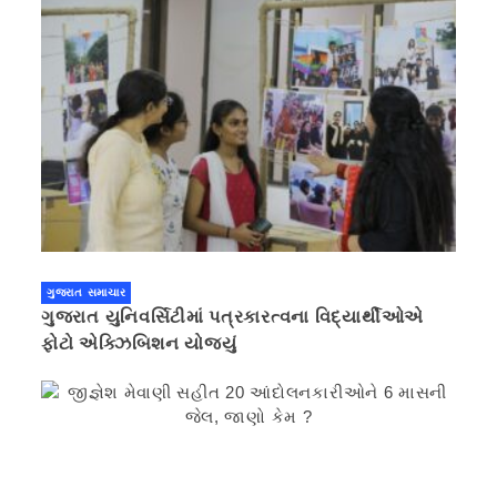
ગુજરાત સમાચાર
ગુજરાત યુનિવર્સિટીમાં પત્રકારત્વના વિદ્યાર્થીઓએ
ફોટો એક્ઝિબિશન યોજ્યું