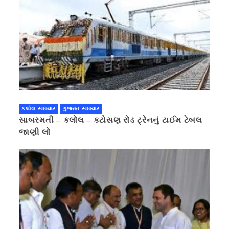
કલોલ સમાચાર
ગુજરાત સમાચાર
સાબરમતી – કલોલ – કટોસણ રોડ ટ્રેનનું ટાઈમ ટેબલ
જાણી લો