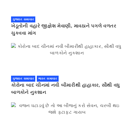
ગુજરાત સમાચાર
ખેડૂતોની વહારે જીજ્ઞેશ મેવાણી, માવઠાને પગલે વળતર
ચુકવવા માંગ
ગુજરાત સમાચાર
ભારત સમાચાર
કોરોના બાદ ચીનમાં નવી બીમારીથી હાહાકાર, સૌથી વધુ
બાળકોને નુકશાન