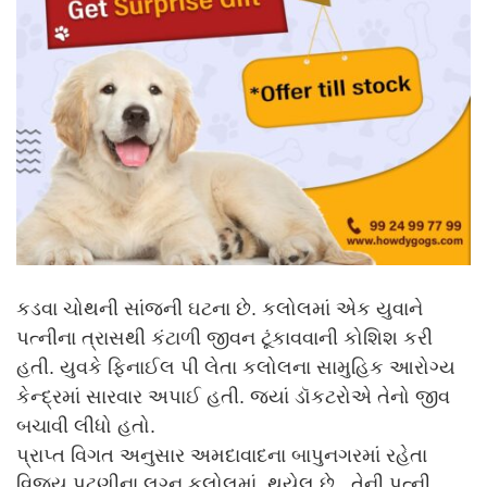
કડવા ચોથની સાંજની ઘટના છે. કલોલમાં એક યુવાને
પત્નીના ત્રાસથી કંટાળી જીવન ટૂંકાવવાની કોશિશ કરી
હતી. યુવકે ફિનાઈલ પી લેતા કલોલના સામુહિક આરોગ્ય
કેન્દ્રમાં સારવાર અપાઈ હતી. જ્યાં ડૉકટરોએ તેનો જીવ
બચાવી લીધો હતો.
પ્રાપ્ત વિગત અનુસાર અમદાવાદના બાપુનગરમાં રહેતા
વિજય પટણીના લગ્ન કલોલમાં થયેલ છે. તેની પત્ની