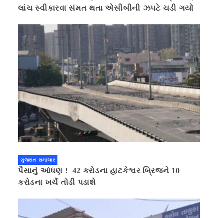
લાંચ સ્વીકારવા સંમત થતા એસીબીની ઝપટે ચડી ગયો
ગુજરાત સમાચાર
પૈસાનું આંધણ ! 42 કરોડના હાટકેશ્વર બ્રિજને 10
કરોડના ખર્ચે તોડી પડાશે