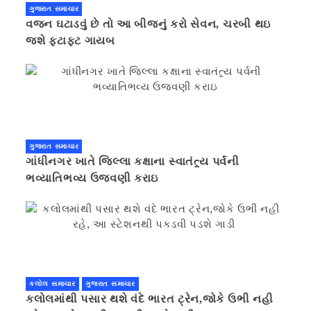
ગુજરાત સમાચાર
વજન ઘટાડવું છે તો આ બીજનું કરો સેવન, ચરબી થઇ
જશે ફટાફટ ગાયબ
ગુજરાત સમાચાર
ગાંધીનગર ખાતે જિલ્લા કક્ષાના સ્વાતંત્ર્ય પર્વની
ભવ્યાતિભવ્ય ઉજવણી કરાઇ
કલોલ સમાચાર
ગુજરાત સમાચાર
કલોલમાંથી પસાર થશે વંદે ભારત ટ્રેન,જોકે ઉભી નહી