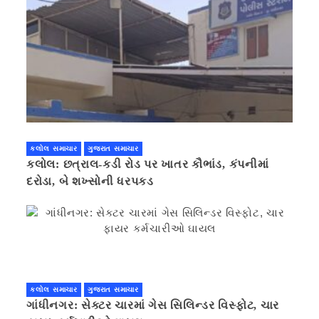
કલોલ સમાચાર
ગુજરાત સમાચાર
કલોલ: છત્રાલ-કડી રોડ પર ખાતર કૌભાંડ, કંપનીમાં
દરોડા, બે શખ્સોની ધરપકડ
કલોલ સમાચાર
ગુજરાત સમાચાર
ગાંધીનગર: સેક્ટર ચારમાં ગેસ સિલિન્ડર વિસ્ફોટ, ચાર