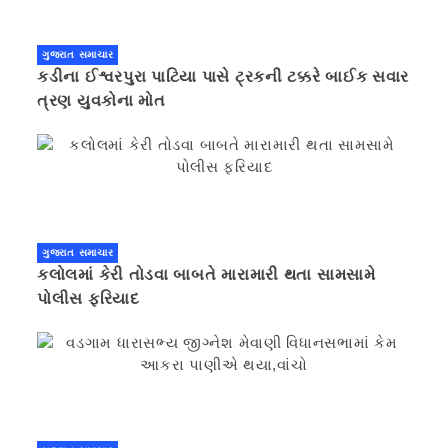
ગુજરાત સમાચાર
કડીના ઈશ્વરપુરા પાટિયા પાસે ટ્રકની ટક્કરે બાઈક સવાર
ત્રણ યુવકોના મોત
ગુજરાત સમાચાર
કલોલમાં કેરી તોડવા બાબતે મારામારી થતા સામસામે
પોલીસ ફરિયાદ