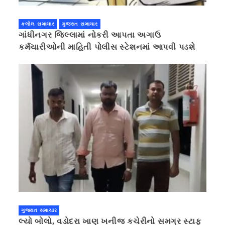
કલોલ સમાચાર
ગુજરાત સમાચાર
ગાંધીનગર જિલ્લામાં નોકરી આપતા અગાઉ
કર્મચારીઓની માહિતી પોલીસ સ્ટેશનમાં આપવી પડશે
ગુજરાત સમાચાર
લ્યો બોલો, વડોદરા ખાણ ખનીજ કચેરીનો સમગ્ર સ્ટાફ