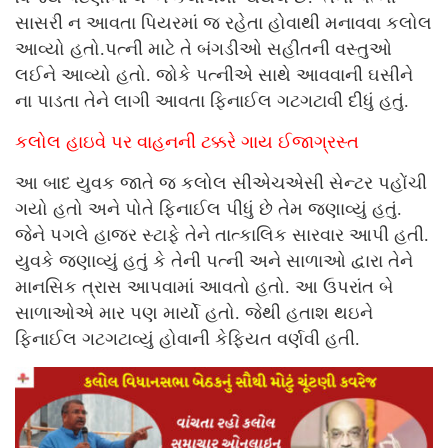
સાસરી ન આવતા પિયરમાં જ રહેતા હોવાથી મનાવવા કલોલ
આવ્યો હતો.પત્ની માટે તે બંગડીઓ સહીતની વસ્તુઓ
લઈને આવ્યો હતો. જોકે પત્નીએ સાથે આવવાની ઘસીને
ના પાડતા તેને લાગી આવતા ફિનાઈલ ગટગટાવી દીધું હતું.
કલોલ હાઇવે પર વાહનની ટક્કરે ગાય ઈજાગ્રસ્ત
આ બાદ યુવક જાતે જ કલોલ સીએચએસી સેન્ટર પહોંચી
ગયો હતો અને પોતે ફિનાઈલ પીધું છે તેમ જણાવ્યું હતું.
જેને પગલે હાજર સ્ટાફે તેને તાત્કાલિક સારવાર આપી હતી.
યુવકે જણાવ્યું હતું કે તેની પત્ની અને સાળાઓ દ્વારા તેને
માનસિક ત્રાસ આપવામાં આવતો હતો. આ ઉપરાંત બે
સાળાઓએ માર પણ માર્યો હતો. જેથી હતાશ થઇને
ફિનાઈલ ગટગટાવ્યું હોવાની કેફિયત વર્ણવી હતી.