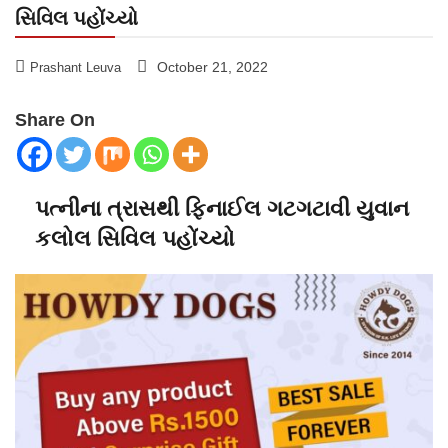
સિવિલ પહોંચ્યો
October 21, 2022
Prashant Leuva
Share On
પત્નીના ત્રાસથી ફિનાઈલ ગટગટાવી યુવાન
કલોલ સિવિલ પહોંચ્યો