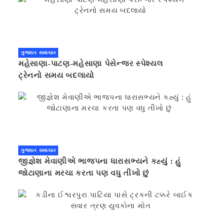
ગુજરાત સમાચાર
મહેસાણા-પાટણ-મહેસાણા પેસેન્જર સ્પેશ્યલ
ટ્રેનનો સમય બદલાયો
ગુજરાત સમાચાર
જીજ્ઞેશ મેવાણીએ ભાજપના ધારાસભ્યને કહ્યું : હું
જોટાણાના મરચા કરતા પણ વધુ તીખો છું