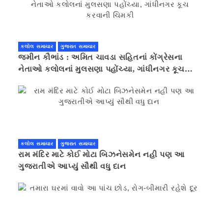
કલોલ સમાચાર
ગુજરાત સમાચાર
જમીન કૌભાંડ : અમિત ચાવડા સહિતનાં કોંગ્રેસના
નેતાઓ કલોલનાં મુલસણા પહોંચ્યા, ગાંધીનગર કૂચ
કરવાની ચિમકી
કલોલ સમાચાર
ગુજરાત સમાચાર
રામ મંદિર માટે કોઈ મોટા બિઝનેસમેન નહી પણ આ
ગુજરાતીએ આપ્યું સૌથી વધુ દાન