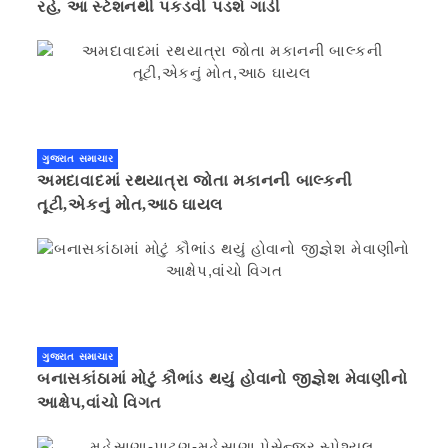
રહે, આ સ્ટેશનથી પકડવી પડશે ગાડી
ગુજરાત સમાચાર
અમદાવાદમાં રથયાત્રા જોતા મકાનની બાલ્કની
તૂટી,એકનું મોત,આઠ ઘાયલ
ગુજરાત સમાચાર
બનાસકાંઠામાં મોટું કૌભાંડ થયું હોવાનો જીજ્ઞેશ મેવાણીનો
આક્ષેપ,વાંચો વિગત