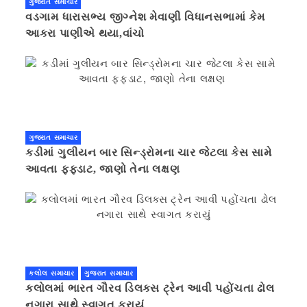
ગુજરાત સમાચાર
વડગામ ધારાસભ્ય જીગ્નેશ મેવાણી વિધાનસભામાં કેમ
આકરા પાણીએ થયા,વાંચો
ગુજરાત સમાચાર
કડીમાં ગુલીયન બાર સિન્ડ્રોમના ચાર જેટલા કેસ સામે
આવતા ફફડાટ, જાણો તેના લક્ષણ
કલોલ સમાચાર
ગુજરાત સમાચાર
કલોલમાં ભારત ગૌરવ ડિલક્સ ટ્રેન આવી પહોંચતા ઢોલ
નગારા સાથે સ્વાગત કરાયું