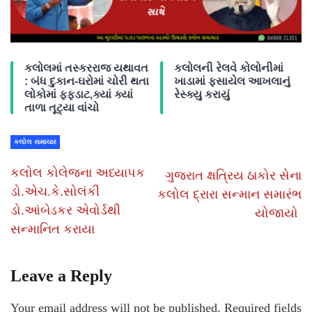
કલોલમાં તસ્કરરાજ યથાવત
કલોલની રેલવે કોલોનીમાં
: બંધ દુકાન-ઘરોમાં ચોરી થતા
ખાડામાં ફસાયેલ આખલાનું
લોકોમાં ફફડાટ,ક્યાં ક્યાં
રેસ્ક્યુ કરાયું
તાળા તૂટ્યા વાંચો
કલોલ સમાચાર
કલોલ કોલેજના અધ્યાપક
ગુજરાત ક્ષત્રિય ઠાકોર સેના
ડો.એચ.કે.સોલંકી
કલોલ દ્રારા સન્માન સમારંભ
ડો.આંબેડકર એવોર્ડથી
યોજાયો
સન્માનિત કરાયા
Leave a Reply
Your email address will not be published.
Required fields