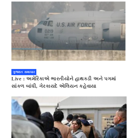
ગુજરાત સમાચાર
Live : અમેરિકાએ ભારતીયોને હાથકડી અને પગમાં
સાંકળ બાંધી, ગેરકાયદે એલિયન કહેવાયા