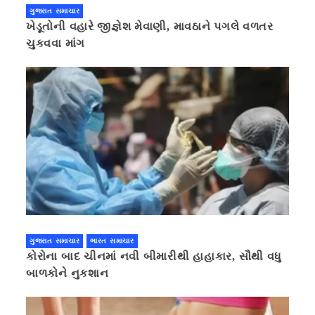
ગુજરાત સમાચાર
ખેડૂતોની વહારે જીજ્ઞેશ મેવાણી, માવઠાને પગલે વળતર
ચુકવવા માંગ
ગુજરાત સમાચાર
ભારત સમાચાર
કોરોના બાદ ચીનમાં નવી બીમારીથી હાહાકાર, સૌથી વધુ
બાળકોને નુકશાન