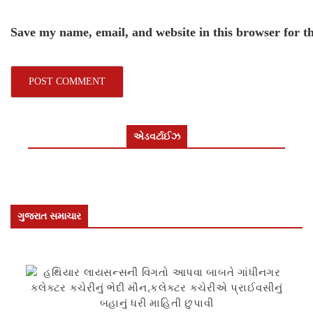
Save my name, email, and website in this browser for t
એડવર્ટાઈઝ
ગુજરાત સમાચાર