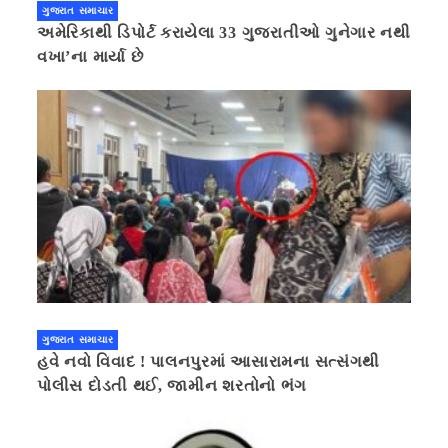
ગુજરાત સમાચાર
અમેરિકાથી ડિપોર્ટ કરાયેલા 33 ગુજરાતીઓ ગુનેગાર નથી
વખા’ના માર્યા છે
ગુજરાત સમાચાર
હવે નવો વિવાદ ! પાલનપુરમાં આસારામના સત્સંગથી
પોલીસ દોડતી થઈ, જામીન શરતોનો ભંગ