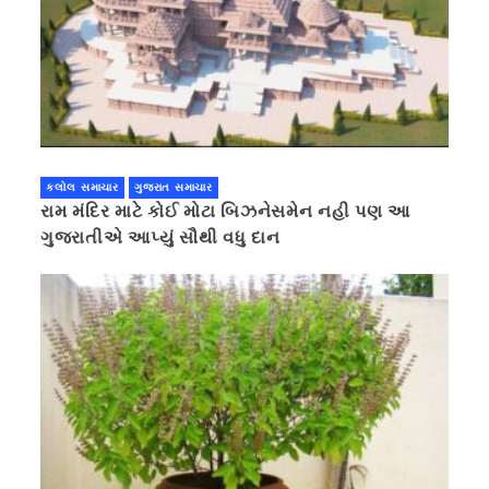
કલોલ સમાચાર
ગુજરાત સમાચાર
રામ મંદિર માટે કોઈ મોટા બિઝનેસમેન નહી પણ આ
ગુજરાતીએ આપ્યું સૌથી વધુ દાન