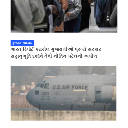
ગુજરાત સમાચાર
ભારત ડિપોર્ટ કરાયેલ ગુજરાતીઓ પ્રત્યે સરકાર
સહાનુભૂતિ દર્શાવે તેવી નીતિન પટેલની અપીલ