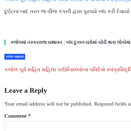
દુર્ઘટના બાદ તરત જ વીજ કંપની દ્વારા પુરવઠો બંધ કરી દેવાય
કલોલમાં તસ્કરરાજ યથાવત : બંધ દુકાન-ઘરોમાં ચોરી થતા લોકોમાં ફફ
કલોલ સમાચાર
કલોલ પૂર્વ સહિત મહિલા કાઉન્સિલરોના પતિદેવો સ્વંપ્રસિદ્ધ
Leave a Reply
Your email address will not be published.
Required fields 
Comment
*