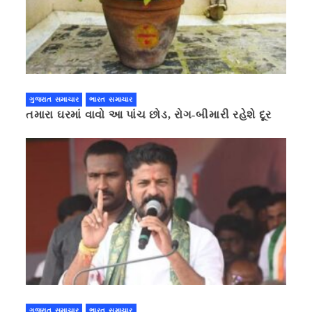
ગુજરાત સમાચાર
ભારત સમાચાર
તમારા ઘરમાં વાવો આ પાંચ છોડ, રોગ-બીમારી રહેશે દૂર
ગુજરાત સમાચાર
ભારત સમાચાર