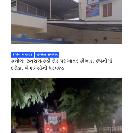
કલોલ સમાચાર
ગુજરાત સમાચાર
કલોલ: છત્રાલ-કડી રોડ પર ખાતર કૌભાંડ, કંપનીમાં
દરોડા, બે શખ્સોની ધરપકડ