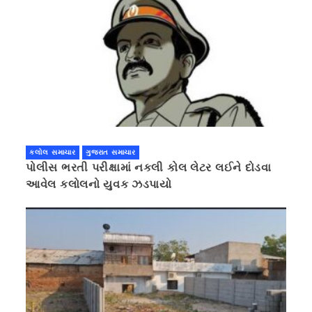
કલોલ સમાચાર
ગુજરાત સમાચાર
પોલીસ ભરતી પરીક્ષામાં નકલી કોલ લેટર લઈને દોડવા
આવેલ કલોલનો યુવક ઝડપાયો