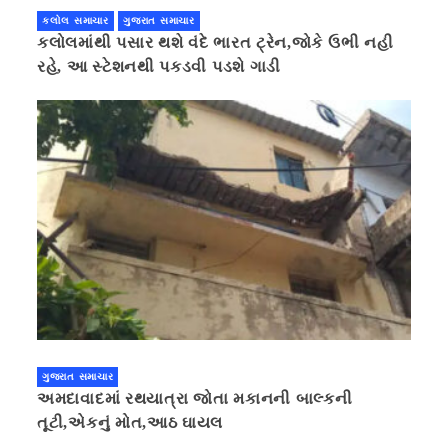
કલોલ સમાચાર
ગુજરાત સમાચાર
કલોલમાંથી પસાર થશે વંદે ભારત ટ્રેન,જોકે ઉભી નહી
રહે, આ સ્ટેશનથી પકડવી પડશે ગાડી
ગુજરાત સમાચાર
અમદાવાદમાં રથયાત્રા જોતા મકાનની બાલ્કની
તૂટી,એકનું મોત,આઠ ઘાયલ