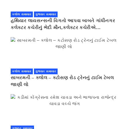
કલોલ સમાચાર
ગુજરાત સમાચાર
હથિયાર લાયસન્સની વિગતો આપવા બાબતે ગાંધીનગર
કલેક્ટર કચેરીનું ભેદી મૌન,કલેક્ટર કચેરીએ
પ્રાઈવસીનું બહાનું ધરી માહિતી છુપાવી
કલોલ સમાચાર
ગુજરાત સમાચાર
સાબરમતી – કલોલ – કટોસણ રોડ ટ્રેનનું ટાઈમ ટેબલ
જાણી લો
ગુજરાત સમાચાર