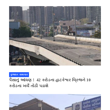
ગુજરાત સમાચાર
પૈસાનું આંધણ ! 42 કરોડના હાટકેશ્વર બ્રિજને 10
કરોડના ખર્ચે તોડી પડાશે