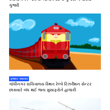
ગુજરી
ગુજરાત સમાચાર
ગાંધીનગર સચિવાલય સ્થિત રેલ્વે રિઝર્વેશન સેન્ટર
છાસવારે બંધ થઈ જતા મુસાફરોને હાલાકી