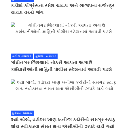
કડીમાં કોંગ્રેસના રમેશ ચાવડા અને ભાજપના રાજેન્દ્ર
ચાવડા વચ્ચે જંગ
કલોલ સમાચાર
ગુજરાત સમાચાર
ગાંધીનગર જિલ્લામાં નોકરી આપતા અગાઉ
કર્મચારીઓની માહિતી પોલીસ સ્ટેશનમાં આપવી પડશે
ગુજરાત સમાચાર
લ્યો બોલો, વડોદરા ખાણ ખનીજ કચેરીનો સમગ્ર સ્ટાફ
લાંચ સ્વીકારવા સંમત થતા એસીબીની ઝપટે ચડી ગયો