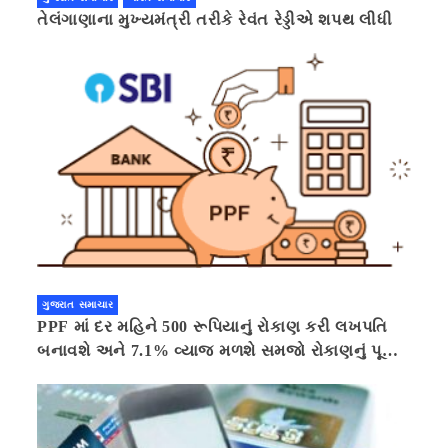
તેલંગાણાના મુખ્યમંત્રી તરીકે રેવંત રેડ્ડીએ શપથ લીધી
ગુજરાત સમાચાર
PPF માં દર મહિને 500 રૂપિયાનું રોકાણ કરી લખપતિ
બનાવશે અને 7.1% વ્યાજ મળશે સમજો રોકાણનું પૂરું
ગણિત .નવી દિલ્હી 41 મિનીટ પહેલા.