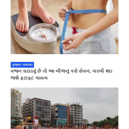
ગુજરાત સમાચાર
વજન ઘટાડવું છે તો આ બીજનું કરો સેવન, ચરબી થઇ
જશે ફટાફટ ગાયબ