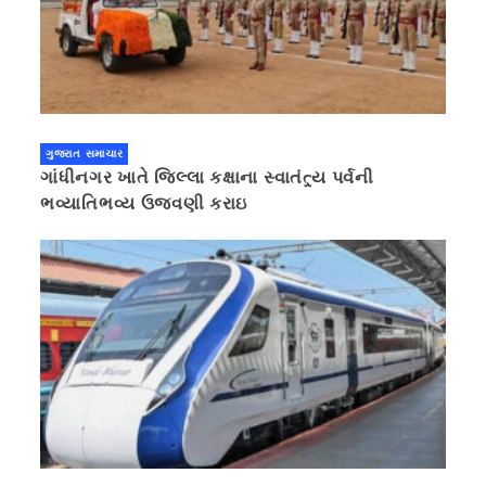
ગુજરાત સમાચાર
ગાંધીનગર ખાતે જિલ્લા કક્ષાના સ્વાતંત્ર્ય પર્વની
ભવ્યાતિભવ્ય ઉજવણી કરાઇ