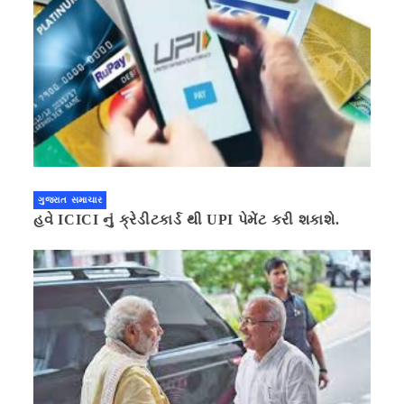
ગુજરાત સમાચાર
હવે ICICI નું ક્રેડીટકાર્ડ થી UPI પેમેંટ કરી શકાશે.