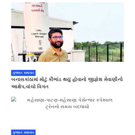
ગુજરાત સમાચાર
બનાસકાંઠામાં મોટું કૌભાંડ થયું હોવાનો જીજ્ઞેશ મેવાણીનો
આક્ષેપ,વાંચો વિગત
ગુજરાત સમાચાર