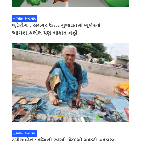
ગુજરાત સમાચાર
બ્રેકીંગ : સમગ્ર ઉત્તર ગુજરાતમાં ભૂકંપનાં
આંચકા,કલોલ પણ બાકાત નહીં
ગુજરાત સમાચાર
રમીલાબેન : જેમની આખી જિંદગી ગુજરી બજારમાં