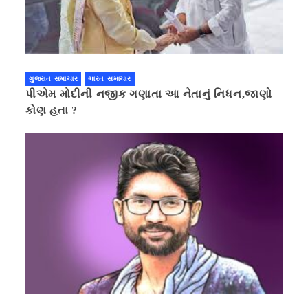
ગુજરાત સમાચાર
ભારત સમાચાર
પીએમ મોદીની નજીક ગણાતા આ નેતાનું નિધન,જાણો
કોણ હતા ?