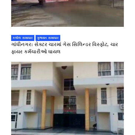
કલોલ સમાચાર
ગુજરાત સમાચાર
ગાંધીનગર: સેક્ટર ચારમાં ગેસ સિલિન્ડર વિસ્ફોટ, ચાર
ફાયર કર્મચારીઓ ઘાયલ