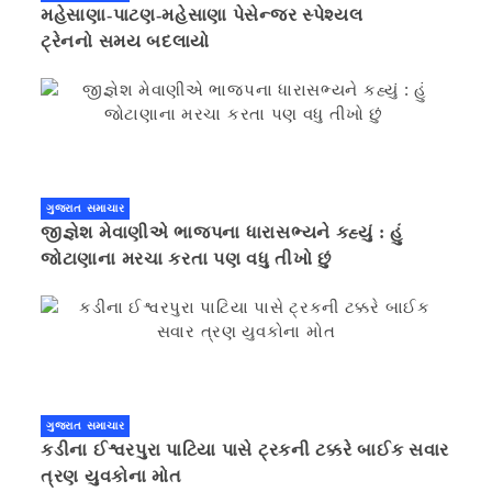
મહેસાણા-પાટણ-મહેસાણા પેસેન્જર સ્પેશ્યલ
ટ્રેનનો સમય બદલાયો
ગુજરાત સમાચાર
જીજ્ઞેશ મેવાણીએ ભાજપના ધારાસભ્યને કહ્યું : હું
જોટાણાના મરચા કરતા પણ વધુ તીખો છું
ગુજરાત સમાચાર
કડીના ઈશ્વરપુરા પાટિયા પાસે ટ્રકની ટક્કરે બાઈક સવાર
ત્રણ યુવકોના મોત