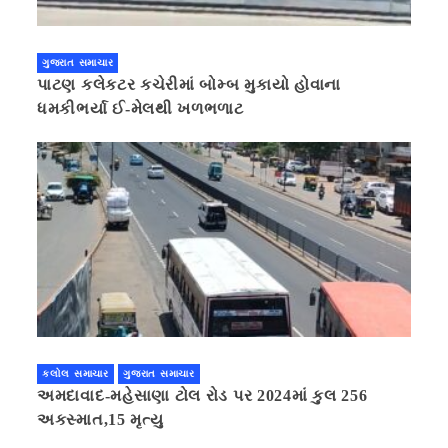
ગુજરાત સમાચાર
પાટણ કલેકટર કચેરીમાં બોમ્બ મુકાયો હોવાના
ધમકીભર્યા ઈ-મેલથી ખળભળાટ
કલોલ સમાચાર
ગુજરાત સમાચાર
અમદાવાદ-મહેસાણા ટોલ રોડ પર 2024માં કુલ 256
અકસ્માત,15 મૃત્યુ