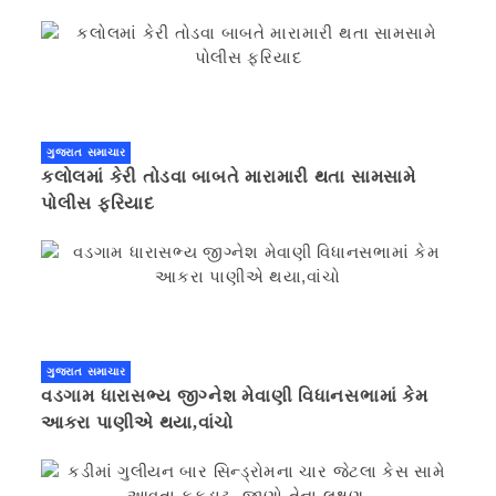
ગુજરાત સમાચાર
કલોલમાં કેરી તોડવા બાબતે મારામારી થતા સામસામે
પોલીસ ફરિયાદ
ગુજરાત સમાચાર
વડગામ ધારાસભ્ય જીગ્નેશ મેવાણી વિધાનસભામાં કેમ
આકરા પાણીએ થયા,વાંચો