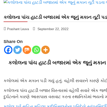
કલોલના પાંચ હાટડી બજારમાં એક જૂનું મકાન તૂટી 
September 22, 2022
Prashant Leuva
Share On
કલોલના પાંચ હાટડી બજારમાં એક જૂનું મકાન
કલોલમાં એક મકાન પડી ગયું હતું. વહેલી સવારને કારણે કો
કલોલના પાંચ હાટડી બજાર વિસ્તારમાં વહેલી સવારે એક જર્જ
દુર્ઘટનાને કારણે આસપાસ વસવાટ કરતા સ્થાનિકોમાં ભયનો 
કલોલ પૂર્વ સહિત મહિલા કાઉન્સિલરોના પતિદેવો સ્વંપ્રસિદ્ધ