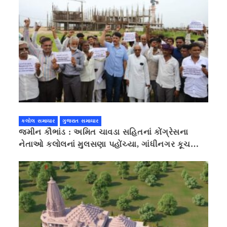
કલોલ સમાચાર
ગુજરાત સમાચાર
જમીન કૌભાંડ : અમિત ચાવડા સહિતનાં કોંગ્રેસના
નેતાઓ કલોલનાં મુલસણા પહોંચ્યા, ગાંધીનગર કૂચ
કરવાની ચિમકી