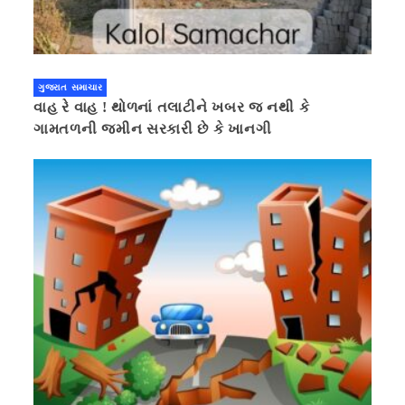
ગુજરાત સમાચાર
વાહ રે વાહ ! થોળનાં તલાટીને ખબર જ નથી કે
ગામતળની જમીન સરકારી છે કે ખાનગી