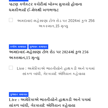
પાટણ કલેકટર કચેરીમાં બોમ્બ મુકાયો હોવાના
ધમકીભર્યા ઈ-મેલથી ખળભળાટ
કલોલ સમાચાર
ગુજરાત સમાચાર
અમદાવાદ-મહેસાણા ટોલ રોડ પર 2024માં કુલ 256
અકસ્માત,15 મૃત્યુ
ગુજરાત સમાચાર
Live : અમેરિકાએ ભારતીયોને હાથકડી અને પગમાં
સાંકળ બાંધી, ગેરકાયદે એલિયન કહેવાયા