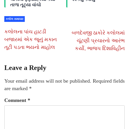
તાળા તૂટ્યા વાંચો
કલોલ સમાચાર
કલોલના પાંચ હાટડી
બળદેવજી ઠાકોરે કલોલમાં
બજારમાં એક જૂનું મકાન
ચૂંટણી પ્રચારનો આરંભ
તૂટી પડતા ભયનો માહોલ
કર્યો, ભાજપ દિશાવિહીન
Leave a Reply
Your email address will not be published.
Required fields
are marked
*
Comment
*