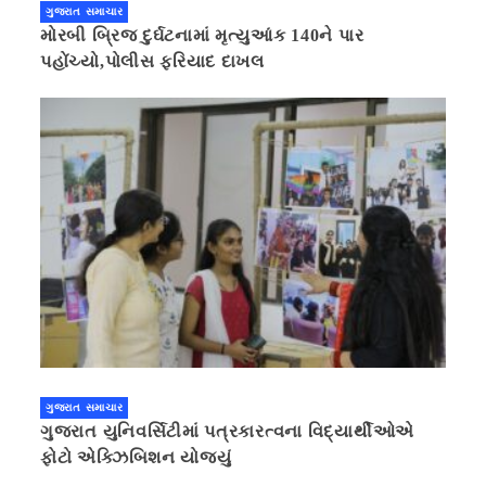
ગુજરાત સમાચાર
મોરબી બ્રિજ દુર્ઘટનામાં મૃત્યુઆંક 140ને પાર
પહોંચ્યો,પોલીસ ફરિયાદ દાખલ
ગુજરાત સમાચાર
ગુજરાત યુનિવર્સિટીમાં પત્રકારત્વના વિદ્યાર્થીઓએ
ફોટો એક્ઝિબિશન યોજ્યું