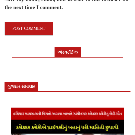
the next time I comment.
એડવર્ટાઈઝ
ગુજરાત સમાચાર