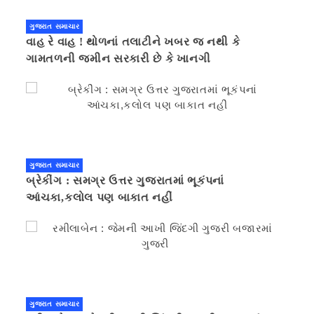
ગુજરાત સમાચાર
વાહ રે વાહ ! થોળનાં તલાટીને ખબર જ નથી કે
ગામતળની જમીન સરકારી છે કે ખાનગી
ગુજરાત સમાચાર
બ્રેકીંગ : સમગ્ર ઉત્તર ગુજરાતમાં ભૂકંપનાં
આંચકા,કલોલ પણ બાકાત નહીં
ગુજરાત સમાચાર