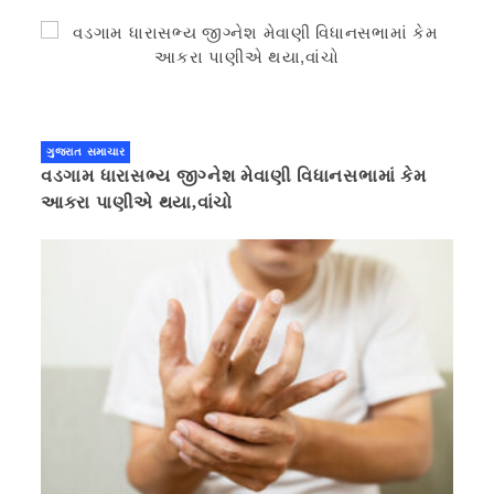
ગુજરાત સમાચાર
વડગામ ધારાસભ્ય જીગ્નેશ મેવાણી વિધાનસભામાં કેમ
આકરા પાણીએ થયા,વાંચો