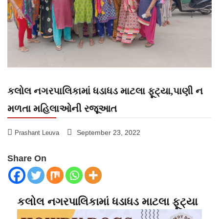
કલોલ નગરપાલિકામાં ધડાધડ માટલા ફૂટ્યા,પાણી ન
મળતા મહિલાઓની રજૂઆત
September 23, 2022
Prashant Leuva
Share On
કલોલ નગરપાલિકામાં ધડાધડ માટલા ફૂટ્યા