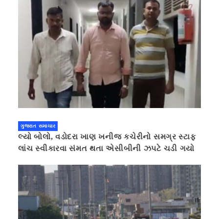
ગુજરાત સમાચાર
લ્યો બોલો, વડોદરા ખાણ ખનીજ કચેરીનો સમગ્ર સ્ટાફ
લાંચ સ્વીકારવા સંમત થતા એસીબીની ઝપટે ચડી ગયો