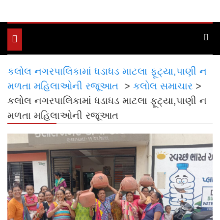
Toggle
navigation
કલોલ નગરપાલિકામાં ધડાધડ માટલા ફૂટ્યા,પાણી ન
મળતા મહિલાઓની રજૂઆત
>
કલોલ સમાચાર
>
કલોલ નગરપાલિકામાં ધડાધડ માટલા ફૂટ્યા,પાણી ન
મળતા મહિલાઓની રજૂઆત