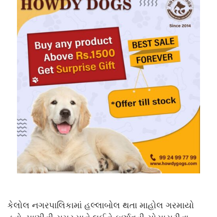
કેલોલ નગરપાલિકામાં હલ્લાબોલ થતા માહોલ ગરમાયો