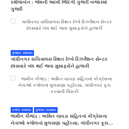
રમીલાબેન : જેમની આખી જિંદગી ગુજરી બજારમાં
ગુજરી
ગુજરાત સમાચાર
ગાંધીનગર સચિવાલય સ્થિત રેલ્વે રિઝર્વેશન સેન્ટર
છાસવારે બંધ થઈ જતા મુસાફરોને હાલાકી
કલોલ સમાચાર
ગુજરાત સમાચાર
જમીન કૌભાંડ : અમિત ચાવડા સહિતનાં કોંગ્રેસના
નેતાઓ કલોલનાં મુલસણા પહોંચ્યા, ગાંધીનગર કૂચ