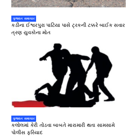
ગુજરાત સમાચાર
કડીના ઈશ્વરપુરા પાટિયા પાસે ટ્રકની ટક્કરે બાઈક સવાર
ત્રણ યુવકોના મોત
ગુજરાત સમાચાર
કલોલમાં કેરી તોડવા બાબતે મારામારી થતા સામસામે
પોલીસ ફરિયાદ