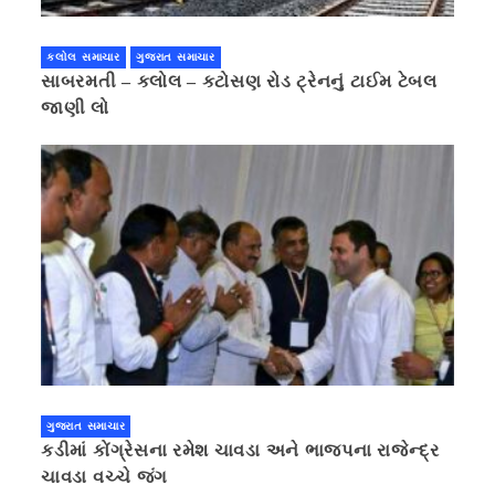
કલોલ સમાચાર
ગુજરાત સમાચાર
સાબરમતી – કલોલ – કટોસણ રોડ ટ્રેનનું ટાઈમ ટેબલ
જાણી લો
ગુજરાત સમાચાર
કડીમાં કોંગ્રેસના રમેશ ચાવડા અને ભાજપના રાજેન્દ્ર
ચાવડા વચ્ચે જંગ