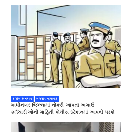
કલોલ સમાચાર
ગુજરાત સમાચાર
ગાંધીનગર જિલ્લામાં નોકરી આપતા અગાઉ
કર્મચારીઓની માહિતી પોલીસ સ્ટેશનમાં આપવી પડશે