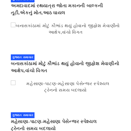
અમદાવાદમાં રથયાત્રા જોતા મકાનની બાલ્કની
તૂટી,એકનું મોત,આઠ ઘાયલ
ગુજરાત સમાચાર
બનાસકાંઠામાં મોટું કૌભાંડ થયું હોવાનો જીજ્ઞેશ મેવાણીનો
આક્ષેપ,વાંચો વિગત
ગુજરાત સમાચાર
મહેસાણા-પાટણ-મહેસાણા પેસેન્જર સ્પેશ્યલ
ટ્રેનનો સમય બદલાયો