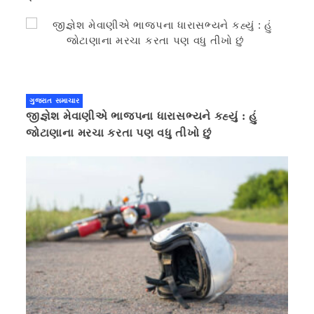
ગુજરાત સમાચાર
જીજ્ઞેશ મેવાણીએ ભાજપના ધારાસભ્યને કહ્યું : હું
જોટાણાના મરચા કરતા પણ વધુ તીખો છું