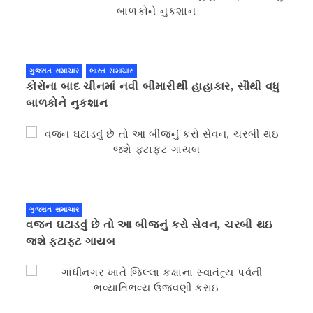
ગુજરાત સમાચાર
ભારત સમાચાર
કોરોના બાદ ચીનમાં નવી બીમારીથી હાહાકાર, સૌથી વધુ
બાળકોને નુકશાન
ગુજરાત સમાચાર
વજન ઘટાડવું છે તો આ બીજનું કરો સેવન, ચરબી થઇ
જશે ફટાફટ ગાયબ