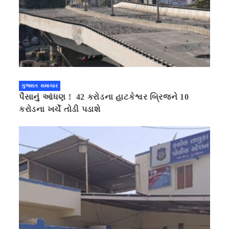
ગુજરાત સમાચાર
પૈસાનું આંધણ ! 42 કરોડના હાટકેશ્વર બ્રિજને 10
કરોડના ખર્ચે તોડી પડાશે