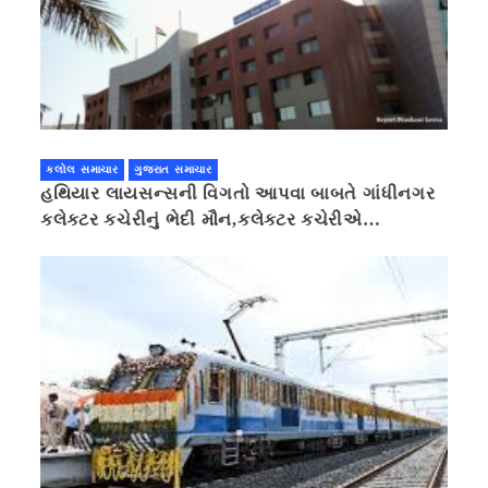
કલોલ સમાચાર
ગુજરાત સમાચાર
હથિયાર લાયસન્સની વિગતો આપવા બાબતે ગાંધીનગર
કલેક્ટર કચેરીનું ભેદી મૌન,કલેક્ટર કચેરીએ
પ્રાઈવસીનું બહાનું ધરી માહિતી છુપાવી