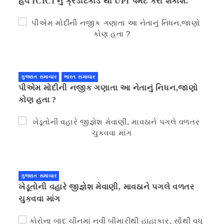
હવે ICICI નું ક્રેડીટકાર્ડ થી UPI પેમેંટ કરી શકાશે.
ગુજરાત સમાચાર
ભારત સમાચાર
પીએમ મોદીની નજીક ગણાતા આ નેતાનું નિધન,જાણો
કોણ હતા ?
ગુજરાત સમાચાર
ખેડૂતોની વહારે જીજ્ઞેશ મેવાણી, માવઠાને પગલે વળતર
ચુકવવા માંગ