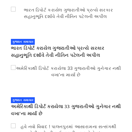
ગુજરાત સમાચાર
ભારત ડિપોર્ટ કરાયેલ ગુજરાતીઓ પ્રત્યે સરકાર
સહાનુભૂતિ દર્શાવે તેવી નીતિન પટેલની અપીલ
ગુજરાત સમાચાર
અમેરિકાથી ડિપોર્ટ કરાયેલા 33 ગુજરાતીઓ ગુનેગાર નથી
વખા’ના માર્યા છે