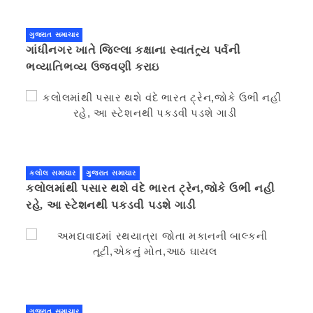
ગુજરાત સમાચાર
ગાંધીનગર ખાતે જિલ્લા કક્ષાના સ્વાતંત્ર્ય પર્વની
ભવ્યાતિભવ્ય ઉજવણી કરાઇ
કલોલ સમાચાર
ગુજરાત સમાચાર
કલોલમાંથી પસાર થશે વંદે ભારત ટ્રેન,જોકે ઉભી નહી
રહે, આ સ્ટેશનથી પકડવી પડશે ગાડી
ગુજરાત સમાચાર