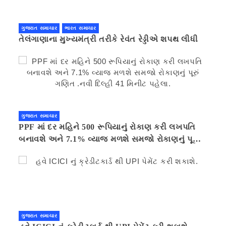
ગુજરાત સમાચાર
ભારત સમાચાર
તેલંગાણાના મુખ્યમંત્રી તરીકે રેવંત રેડ્ડીએ શપથ લીધી
ગુજરાત સમાચાર
PPF માં દર મહિને 500 રૂપિયાનું રોકાણ કરી લખપતિ
બનાવશે અને 7.1% વ્યાજ મળશે સમજો રોકાણનું પૂરું
ગણિત .નવી દિલ્હી 41 મિનીટ પહેલા.
ગુજરાત સમાચાર