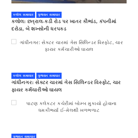
કલોલ સમાચાર
ગુજરાત સમાચાર
કલોલ: છત્રાલ-કડી રોડ પર ખાતર કૌભાંડ, કંપનીમાં
દરોડા, બે શખ્સોની ધરપકડ
કલોલ સમાચાર
ગુજરાત સમાચાર
ગાંધીનગર: સેક્ટર ચારમાં ગેસ સિલિન્ડર વિસ્ફોટ, ચાર
ફાયર કર્મચારીઓ ઘાયલ
ગુજરાત સમાચાર