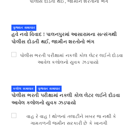
ગુજરાત સમાચાર
હવે નવો વિવાદ ! પાલનપુરમાં આસારામના સત્સંગથી
પોલીસ દોડતી થઈ, જામીન શરતોનો ભંગ
કલોલ સમાચાર
ગુજરાત સમાચાર
પોલીસ ભરતી પરીક્ષામાં નકલી કોલ લેટર લઈને દોડવા
આવેલ કલોલનો યુવક ઝડપાયો