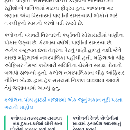
હતો. પાણીની સમસ્યાને લઈને કર્ણાવતી સોસાયટીના
રહીશોએ પાલિકામાં માટલા ફોડ્યા હતા. ભાજપના ગઢ
ગણાતા એવા વિસ્તારમાં પાણીની સમસ્યાથી લોકોને ભારે
તકલીફનો સામનો કરવો પડી રહ્યો છે.
કલોલની પંચવટી વિસ્તારની કર્ણાવતી સોસાયટીમાં પાણીના
પોકાર ઉઠ્યા છે. કેટલાય વર્ષોથી પાણીંની સમસ્યા છે,
અનેક રજૂઆત છતાં તંત્રના પેટનું પાણી હાલતું નથી.જેને
કારણે મહિલાઓ નગરપાલિકા પહોંચી હતી. મહિલાઓ ચીફ
ઓફિસર તેમજ કારોબારી સમિતિના ચેરમેન સમક્ષ પોતાનો
બળાપો ઠાલવ્યો હતો. કલોલ નગરપાલિકાના ચીફ ઓફિસર
નીતિન બોટાદ દ્વારા ટૂંક સમયમાં નિકાલ લાવવામાં આવશે
તેવું જણાવવામાં આવ્યું હતું.
કલોલના પાંચ હાટડી બજારમાં એક જૂનું મકાન તૂટી પડતા
ભયનો માહોલ
કલોલમાં તસ્કરરાજ યથાવત
કલોલની રેલવે કોલોનીમાં
: બંધ દુકાન-ઘરોમાં ચોરી થતા
ખાડામાં ફસાયેલ આખલાનું
લોકોમાં ફફડાટ,ક્યાં ક્યાં
રેસ્ક્યુ કરાયું