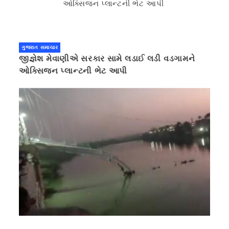
ગુજરાત સમાચાર
જીજ્ઞેશ મેવાણીએ સરકાર સામે લડાઈ લડી વડગામને
ઓક્સિજન પ્લાન્ટની ભેટ આપી