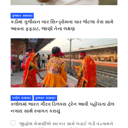
ગુજરાત સમાચાર
કડીમાં ગુલીયન બાર સિન્ડ્રોમના ચાર જેટલા કેસ સામે
આવતા ફફડાટ, જાણો તેના લક્ષણ
કલોલ સમાચાર
ગુજરાત સમાચાર
કલોલમાં ભારત ગૌરવ ડિલક્સ ટ્રેન આવી પહોંચતા ઢોલ
નગારા સાથે સ્વાગત કરાયું