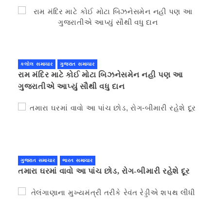
કરવાની ચિમકી
કલોલ સમાચાર
ગુજરાત સમાચાર
રામ મંદિર માટે કોઈ મોટા બિઝનેસમેન નહી પણ આ
ગુજરાતીએ આપ્યું સૌથી વધુ દાન
ગુજરાત સમાચાર
ભારત સમાચાર
તમારા ઘરમાં વાવો આ પાંચ છોડ, રોગ-બીમારી રહેશે દૂર