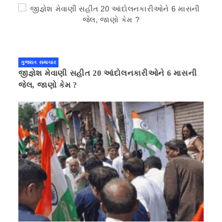
ગુજરાત સમાચાર
જીજ્ઞેશ મેવાણી સહીત 20 આંદોલનકારીઓને 6 માસની
જેલ, જાણો કેમ ?