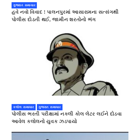
ગુજરાત સમાચાર
હવે નવો વિવાદ ! પાલનપુરમાં આસારામના સત્સંગથી
પોલીસ દોડતી થઈ, જામીન શરતોનો ભંગ
કલોલ સમાચાર
ગુજરાત સમાચાર
પોલીસ ભરતી પરીક્ષામાં નકલી કોલ લેટર લઈને દોડવા
આવેલ કલોલનો યુવક ઝડપાયો