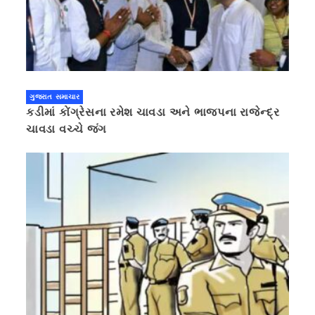
ગુજરાત સમાચાર
કડીમાં કોંગ્રેસના રમેશ ચાવડા અને ભાજપના રાજેન્દ્ર
ચાવડા વચ્ચે જંગ