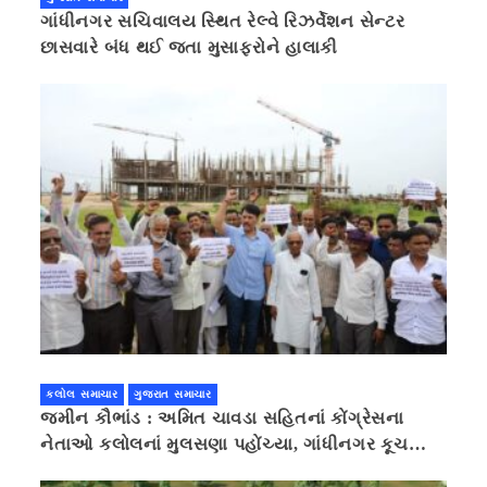
ગાંધીનગર સચિવાલય સ્થિત રેલ્વે રિઝર્વેશન સેન્ટર
છાસવારે બંધ થઈ જતા મુસાફરોને હાલાકી
કલોલ સમાચાર
ગુજરાત સમાચાર
જમીન કૌભાંડ : અમિત ચાવડા સહિતનાં કોંગ્રેસના
નેતાઓ કલોલનાં મુલસણા પહોંચ્યા, ગાંધીનગર કૂચ
કરવાની ચિમકી