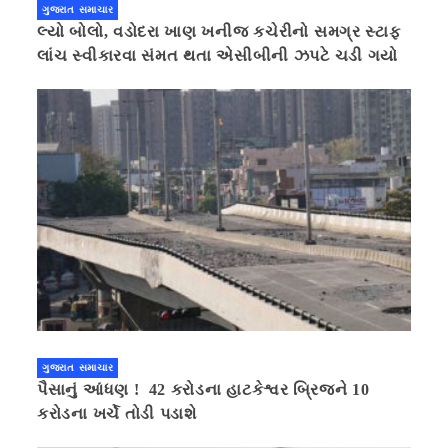
ગુજરાત સમાચાર
લ્યો બોલો, વડોદરા ખાણ ખનીજ કચેરીનો સમગ્ર સ્ટાફ
લાંચ સ્વીકારવા સંમત થતા એસીબીની ઝપટે ચડી ગયો
ગુજરાત સમાચાર
પૈસાનું આંધણ ! 42 કરોડના હાટકેશ્વર બ્રિજને 10
કરોડના ખર્ચે તોડી પડાશે