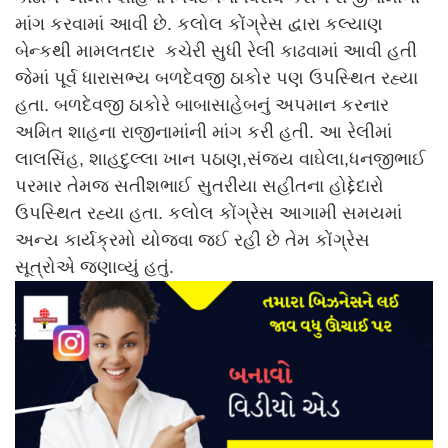
માંગ કરવામાં આવી છે. કલોલ કોંગ્રેસ દ્વારા કલ્યાણ
બેન્કથી મામલતદાર કચેરી સુધી રેલી કાઢવામાં આવી હતી
જેમાં પૂર્વ ધારાસભ્ય બળદેવજી ઠાકોર પણ ઉપસ્થિત રહ્યા
હતા. બળદેવજી ઠાકોરે બાબાસાહેબનું અપમાન કરનાર
અમિત શાહના રાજીનામાંની માંગ કરી હતી. આ રેલીમાં
લાલસિંહ, શાહદુલ્લા ખાન પઠાણ,સંજય વાઘેલા,ધનજીભાઈ
પરમાર તેમજ સતીશભાઈ સુતરીયા સહીતના હોદ્દેદારો
ઉપસ્થિત રહ્યા હતા. કલોલ કોંગ્રેસ આગામી સમયમાં
અન્ય કાર્યક્રમો યોજવા જઈ રહી છે તેમ કોંગ્રેસ
સૂત્રોએ જણાવ્યું હતું.