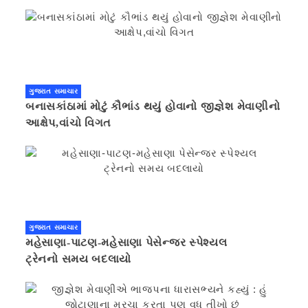
ગુજરાત સમાચાર
બનાસકાંઠામાં મોટું કૌભાંડ થયું હોવાનો જીજ્ઞેશ મેવાણીનો
આક્ષેપ,વાંચો વિગત
ગુજરાત સમાચાર
મહેસાણા-પાટણ-મહેસાણા પેસેન્જર સ્પેશ્યલ
ટ્રેનનો સમય બદલાયો