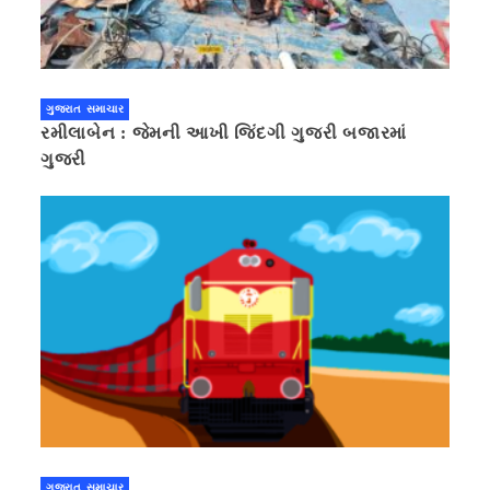
ગુજરાત સમાચાર
રમીલાબેન : જેમની આખી જિંદગી ગુજરી બજારમાં
ગુજરી
ગુજરાત સમાચાર