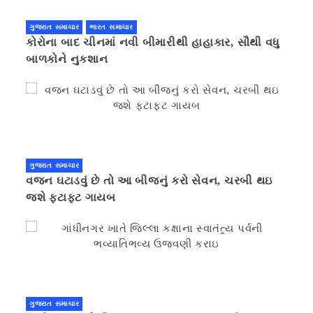
ગુજરાત સમાચાર
ભારત સમાચાર
કોરોના બાદ ચીનમાં નવી બીમારીથી હાહાકાર, સૌથી વધુ
બાળકોને નુકશાન
ગુજરાત સમાચાર
વજન ઘટાડવું છે તો આ બીજનું કરો સેવન, ચરબી થઇ
જશે ફટાફટ ગાયબ
ગુજરાત સમાચાર