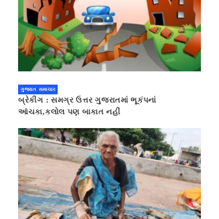
ગુજરાત સમાચાર
બ્રેકીંગ : સમગ્ર ઉત્તર ગુજરાતમાં ભૂકંપનાં
આંચકા,કલોલ પણ બાકાત નહીં