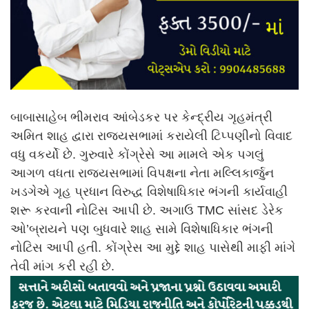
બાબાસાહેબ ભીમરાવ આંબેડકર પર કેન્દ્રીય ગૃહમંત્રી
અમિત શાહ દ્વારા રાજ્યસભામાં કરાયેલી ટિપ્પણીનો વિવાદ
વધુ વકર્યો છે. ગુરુવારે કોંગ્રેસે આ મામલે એક પગલું
આગળ વધતા રાજ્યસભામાં વિપક્ષના નેતા મલ્લિકાર્જુન
ખડગેએ ગૃહ પ્રધાન વિરુદ્ધ વિશેષાધિકાર ભંગની કાર્યવાહી
શરૂ કરવાની નોટિસ આપી છે. અગાઉ TMC સાંસદ ડેરેક
ઓ’બ્રાયને પણ બુધવારે શાહ સામે વિશેષાધિકાર ભંગની
નોટિસ આપી હતી. કોંગ્રેસ આ મુદ્દે શાહ પાસેથી માફી માંગે
તેવી માંગ કરી રહી છે.