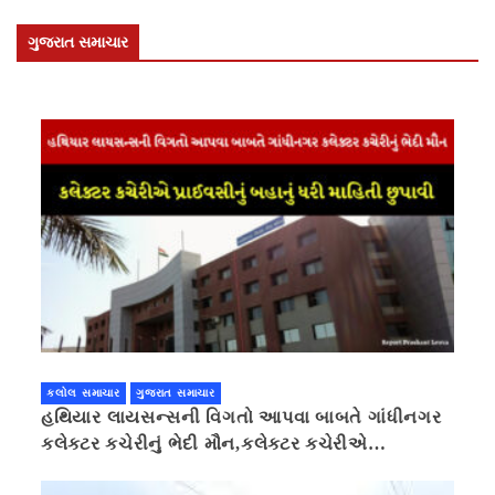
ગુજરાત સમાચાર
કલોલ સમાચાર
ગુજરાત સમાચાર
હથિયાર લાયસન્સની વિગતો આપવા બાબતે ગાંધીનગર
કલેક્ટર કચેરીનું ભેદી મૌન,કલેક્ટર કચેરીએ
પ્રાઈવસીનું બહાનું ધરી માહિતી છુપાવી