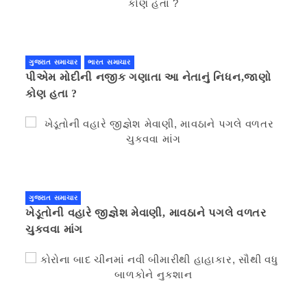
ગુજરાત સમાચાર
ભારત સમાચાર
પીએમ મોદીની નજીક ગણાતા આ નેતાનું નિધન,જાણો
કોણ હતા ?
ગુજરાત સમાચાર
ખેડૂતોની વહારે જીજ્ઞેશ મેવાણી, માવઠાને પગલે વળતર
ચુકવવા માંગ