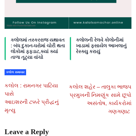
કલોલમાં તસ્કરરાજ યથાવત
કલોલની રેલવે કોલોનીમાં
: બંધ દુકાન-ઘરોમાં ચોરી થતા
ખાડામાં ફસાયેલ આખલાનું
લોકોમાં ફફડાટ,ક્યાં ક્યાં
રેસ્ક્યુ કરાયું
તાળા તૂટ્યા વાંચો
કલોલ સમાચાર
કલોલ : રામનગર પાટિયા
કલોલ શહેર – તાલુકા ભાજપ
પાસે
પ્રમુખની નિમણૂંક સામે છૂપો
આઇશરની ટક્કરે પ્રૌદ્ધનું
અસંતોષ, કાર્યકરોમાં
મૃત્યુ
ગણગણાટ
Leave a Reply