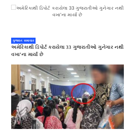
ગુજરાત સમાચાર
અમેરિકાથી ડિપોર્ટ કરાયેલા 33 ગુજરાતીઓ ગુનેગાર નથી
વખા’ના માર્યા છે