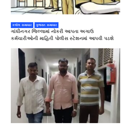
કલોલ સમાચાર
ગુજરાત સમાચાર
ગાંધીનગર જિલ્લામાં નોકરી આપતા અગાઉ
કર્મચારીઓની માહિતી પોલીસ સ્ટેશનમાં આપવી પડશે