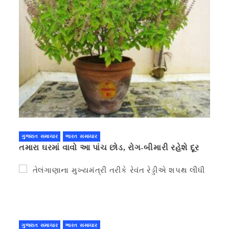
ગુજરાત સમાચાર
ભારત સમાચાર
તમારા ઘરમાં વાવો આ પાંચ છોડ, રોગ-બીમારી રહેશે દૂર
ગુજરાત સમાચાર
ભારત સમાચાર