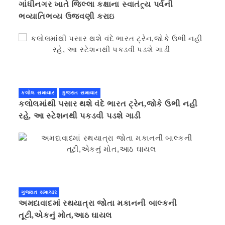
ગાંધીનગર ખાતે જિલ્લા કક્ષાના સ્વાતંત્ર્ય પર્વની
ભવ્યાતિભવ્ય ઉજવણી કરાઇ
કલોલ સમાચાર
ગુજરાત સમાચાર
કલોલમાંથી પસાર થશે વંદે ભારત ટ્રેન,જોકે ઉભી નહી
રહે, આ સ્ટેશનથી પકડવી પડશે ગાડી
ગુજરાત સમાચાર
અમદાવાદમાં રથયાત્રા જોતા મકાનની બાલ્કની
તૂટી,એકનું મોત,આઠ ઘાયલ