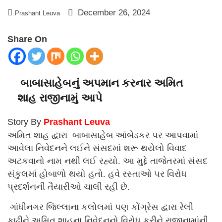
December 26, 2024
Prashant Leuva
Share On
બાબાસાહેબનું અપમાન કરનાર અમિત
શાહ રાજીનામું આપે
Story By
Prashant Leuva
અમિત શાહ દ્વારા બાબાસાહેબ આંબેડકર પર આપવામાં
આવેલા નિવેદનને લઈને સંસદમાં શરૂ થયેલો વિવાદ
અટકવાનો નામ નથી લઈ રહ્યો. આ મુદ્દે તાજેતરમાં સંસદ
સંકુલમાં હોબાળો થયો હતો. હવે રસ્તાઓ પર વિરોધ
પ્રદર્શનની તૈયારીઓ ચાલી રહી છે.
ગાંધીનગર જિલ્લાના કલોલમાં પણ કોંગ્રેસ દ્વારા રેલી
કાઢીને અમિત શાહના નિવેદનનો વિરોધ કરીને રાજીનામાંની