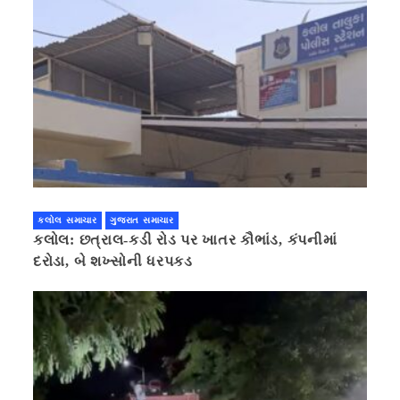
કલોલ સમાચાર
ગુજરાત સમાચાર
કલોલ: છત્રાલ-કડી રોડ પર ખાતર કૌભાંડ, કંપનીમાં
દરોડા, બે શખ્સોની ધરપકડ