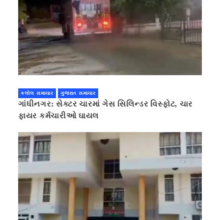
કલોલ સમાચાર
ગુજરાત સમાચાર
ગાંધીનગર: સેક્ટર ચારમાં ગેસ સિલિન્ડર વિસ્ફોટ, ચાર
ફાયર કર્મચારીઓ ઘાયલ