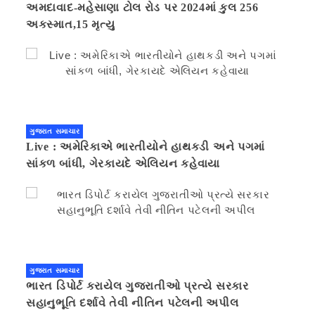
અમદાવાદ-મહેસાણા ટોલ રોડ પર 2024માં કુલ 256
અકસ્માત,15 મૃત્યુ
ગુજરાત સમાચાર
Live : અમેરિકાએ ભારતીયોને હાથકડી અને પગમાં
સાંકળ બાંધી, ગેરકાયદે એલિયન કહેવાયા
ગુજરાત સમાચાર
ભારત ડિપોર્ટ કરાયેલ ગુજરાતીઓ પ્રત્યે સરકાર
સહાનુભૂતિ દર્શાવે તેવી નીતિન પટેલની અપીલ