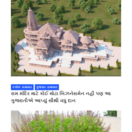
કલોલ સમાચાર
ગુજરાત સમાચાર
રામ મંદિર માટે કોઈ મોટા બિઝનેસમેન નહી પણ આ
ગુજરાતીએ આપ્યું સૌથી વધુ દાન