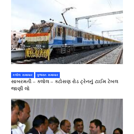
કલોલ સમાચાર
ગુજરાત સમાચાર
સાબરમતી – કલોલ – કટોસણ રોડ ટ્રેનનું ટાઈમ ટેબલ
જાણી લો