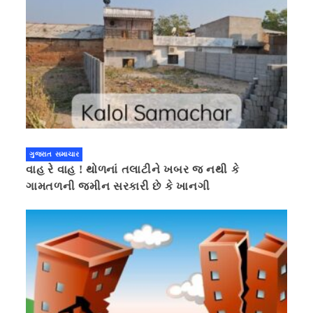
ગુજરાત સમાચાર
વાહ રે વાહ ! થોળનાં તલાટીને ખબર જ નથી કે
ગામતળની જમીન સરકારી છે કે ખાનગી