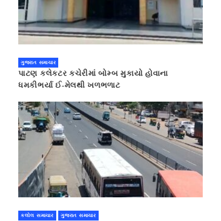
ગુજરાત સમાચાર
પાટણ કલેકટર કચેરીમાં બોમ્બ મુકાયો હોવાના
ધમકીભર્યા ઈ-મેલથી ખળભળાટ
કલોલ સમાચાર
ગુજરાત સમાચાર