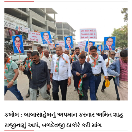
કલોલ : બાબાસાહેબનું અપમાન કરનાર અમિત શાહ
રાજીનામું આપે, બળદેવજી ઠાકોરે કરી માંગ