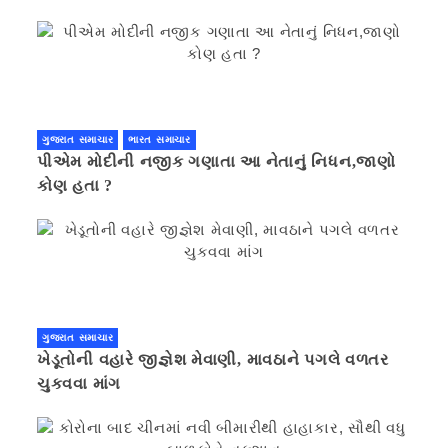
ગુજરાત સમાચાર
ભારત સમાચાર
પીએમ મોદીની નજીક ગણાતા આ નેતાનું નિધન,જાણો
કોણ હતા ?
ગુજરાત સમાચાર
ખેડૂતોની વહારે જીજ્ઞેશ મેવાણી, માવઠાને પગલે વળતર
ચુકવવા માંગ