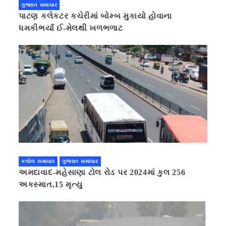
ગુજરાત સમાચાર
પાટણ કલેકટર કચેરીમાં બોમ્બ મુકાયો હોવાના
ધમકીભર્યા ઈ-મેલથી ખળભળાટ
કલોલ સમાચાર
ગુજરાત સમાચાર
અમદાવાદ-મહેસાણા ટોલ રોડ પર 2024માં કુલ 256
અકસ્માત,15 મૃત્યુ