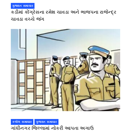
ગુજરાત સમાચાર
કડીમાં કોંગ્રેસના રમેશ ચાવડા અને ભાજપના રાજેન્દ્ર
ચાવડા વચ્ચે જંગ
કલોલ સમાચાર
ગુજરાત સમાચાર
ગાંધીનગર જિલ્લામાં નોકરી આપતા અગાઉ