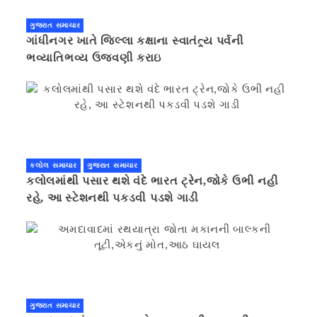
ગુજરાત સમાચાર
ગાંધીનગર ખાતે જિલ્લા કક્ષાના સ્વાતંત્ર્ય પર્વની
ભવ્યાતિભવ્ય ઉજવણી કરાઇ
કલોલ સમાચાર
ગુજરાત સમાચાર
કલોલમાંથી પસાર થશે વંદે ભારત ટ્રેન,જોકે ઉભી નહી
રહે, આ સ્ટેશનથી પકડવી પડશે ગાડી
ગુજરાત સમાચાર