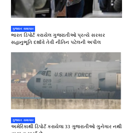
ગુજરાત સમાચાર
ભારત ડિપોર્ટ કરાયેલ ગુજરાતીઓ પ્રત્યે સરકાર
સહાનુભૂતિ દર્શાવે તેવી નીતિન પટેલની અપીલ
ગુજરાત સમાચાર
અમેરિકાથી ડિપોર્ટ કરાયેલા 33 ગુજરાતીઓ ગુનેગાર નથી