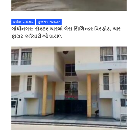
કલોલ સમાચાર
ગુજરાત સમાચાર
ગાંધીનગર: સેક્ટર ચારમાં ગેસ સિલિન્ડર વિસ્ફોટ, ચાર
ફાયર કર્મચારીઓ ઘાયલ