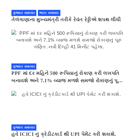
ગુજરાત સમાચાર
ભારત સમાચાર
તેલંગાણાના મુખ્યમંત્રી તરીકે રેવંત રેડ્ડીએ શપથ લીધી
ગુજરાત સમાચાર
PPF માં દર મહિને 500 રૂપિયાનું રોકાણ કરી લખપતિ
બનાવશે અને 7.1% વ્યાજ મળશે સમજો રોકાણનું પૂરું
ગણિત .નવી દિલ્હી 41 મિનીટ પહેલા.
ગુજરાત સમાચાર
હવે ICICI નું ક્રેડીટકાર્ડ થી UPI પેમેંટ કરી શકાશે.