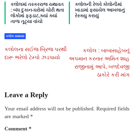
કલોલમાં તસ્કરરાજ યથાવત
કલોલની રેલવે કોલોનીમાં
: બંધ દુકાન-ઘરોમાં ચોરી થતા
ખાડામાં ફસાયેલ આખલાનું
લોકોમાં ફફડાટ,ક્યાં ક્યાં
રેસ્ક્યુ કરાયું
તાળા તૂટ્યા વાંચો
કલોલ સમાચાર
કલોલના સઈજ બ્રિજ પરથી
કલોલ : બાબાસાહેબનું
દારૂ ભરેલો ટેમ્પો ઝડપાયો
અપમાન કરનાર અમિત શાહ
રાજીનામું આપે, બળદેવજી
ઠાકોરે કરી માંગ
Leave a Reply
Your email address will not be published.
Required fields
are marked
*
Comment
*