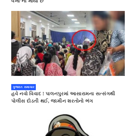
વખા’ના માર્યા છે
ગુજરાત સમાચાર
હવે નવો વિવાદ ! પાલનપુરમાં આસારામના સત્સંગથી
પોલીસ દોડતી થઈ, જામીન શરતોનો ભંગ