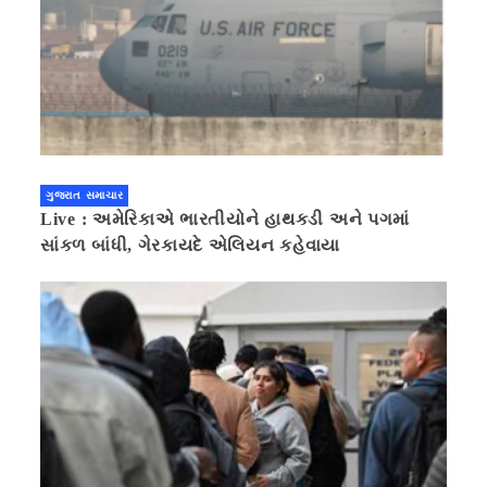
ગુજરાત સમાચાર
Live : અમેરિકાએ ભારતીયોને હાથકડી અને પગમાં
સાંકળ બાંધી, ગેરકાયદે એલિયન કહેવાયા