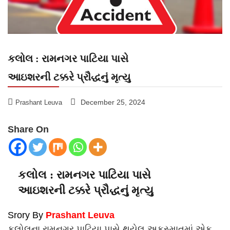
કલોલ : રામનગર પાટિયા પાસે
આઇશરની ટક્કરે પ્રૌદ્ધનું મૃત્યુ
December 25, 2024
Prashant Leuva
Share On
કલોલ : રામનગર પાટિયા પાસે
આઇશરની ટક્કરે પ્રૌદ્ધનું મૃત્યુ
Srory By
Prashant Leuva
કલોલના રામનગર પાટિયા પાસે થયેલ અકસ્માતમાં એક