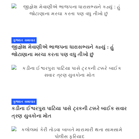
ગુજરાત સમાચાર
જીજ્ઞેશ મેવાણીએ ભાજપના ધારાસભ્યને કહ્યું : હું
જોટાણાના મરચા કરતા પણ વધુ તીખો છું
ગુજરાત સમાચાર
કડીના ઈશ્વરપુરા પાટિયા પાસે ટ્રકની ટક્કરે બાઈક સવાર
ત્રણ યુવકોના મોત