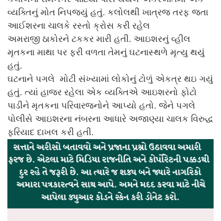
વ્યક્તિનું મોત નિપજ્યું હતું. કલોલથી ખાત્રજ તરફ જતા
આઈશરના ચાલકે રસ્તો ક્રોસ કરી રહેલ
અમરાજી ઠાકોરને ટકકર મારી હતી. આઇશરનું વ્હીલ
મૃતકના માથા પર ફરી વળતા તેમનું ઘટનાસ્થળે મૃત્યુ થયું
હતું.
ઘટનાને પગલે મોટી સંખ્યામાં લોકોનું ટોળું એકત્ર થઇ ગયું
હતું. ત્યાં હાજર રહેલા એક વ્યક્તિએ આઇશરનો ફોટો
પાડીને મૃતકના પરિવારજનોને આપ્યો હતો. જેને પગલે
પોલીસે આઇશરના નંબરના આધારે અજાણ્યા ચાલક વિરુદ્ધ
ફરિયાદ દાખલ કરી હતી.