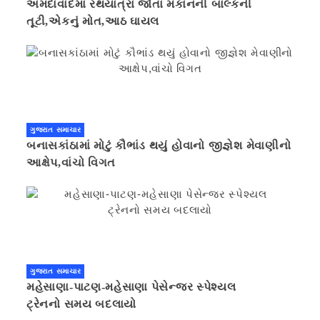
અમદાવાદમાં રથયાત્રા જોતા મકાનની બાલ્કની
તૂટી,એકનું મોત,આઠ ઘાયલ
ગુજરાત સમાચાર
બનાસકાંઠામાં મોટું કૌભાંડ થયું હોવાનો જીજ્ઞેશ મેવાણીનો
આક્ષેપ,વાંચો વિગત
ગુજરાત સમાચાર
મહેસાણા-પાટણ-મહેસાણા પેસેન્જર સ્પેશ્યલ
ટ્રેનનો સમય બદલાયો