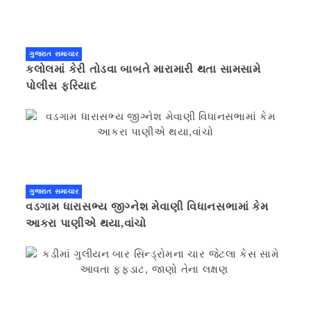
ગુજરાત સમાચાર
કલોલમાં કેરી તોડવા બાબતે મારામારી થતા સામસામે
પોલીસ ફરિયાદ
ગુજરાત સમાચાર
વડગામ ધારાસભ્ય જીગ્નેશ મેવાણી વિધાનસભામાં કેમ
આકરા પાણીએ થયા,વાંચો