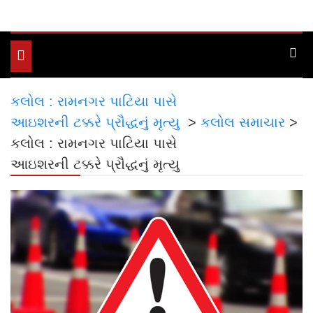
Toggle
navigation
કલોલ : રામનગર પાટિયા પાસે
આઇશરની ટક્કરે પ્રૌદ્ધનું મૃત્યુ
>
કલોલ સમાચાર
>
કલોલ : રામનગર પાટિયા પાસે
આઇશરની ટક્કરે પ્રૌદ્ધનું મૃત્યુ