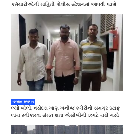
કર્મચારીઓની માહિતી પોલીસ સ્ટેશનમાં આપવી પડશે
ગુજરાત સમાચાર
લ્યો બોલો, વડોદરા ખાણ ખનીજ કચેરીનો સમગ્ર સ્ટાફ
લાંચ સ્વીકારવા સંમત થતા એસીબીની ઝપટે ચડી ગયો