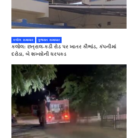
કલોલ સમાચાર
ગુજરાત સમાચાર
કલોલ: છત્રાલ-કડી રોડ પર ખાતર કૌભાંડ, કંપનીમાં
દરોડા, બે શખ્સોની ધરપકડ