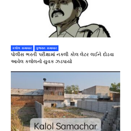
કલોલ સમાચાર
ગુજરાત સમાચાર
પોલીસ ભરતી પરીક્ષામાં નકલી કોલ લેટર લઈને દોડવા
આવેલ કલોલનો યુવક ઝડપાયો