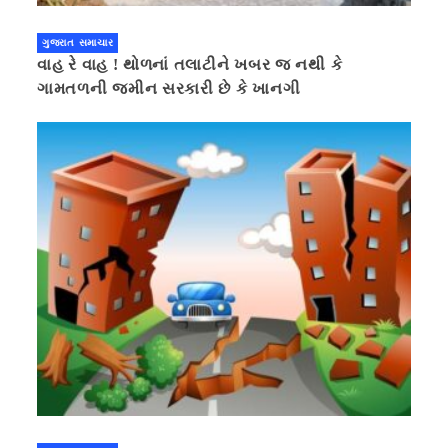
ગુજરાત સમાચાર
વાહ રે વાહ ! થોળનાં તલાટીને ખબર જ નથી કે
ગામતળની જમીન સરકારી છે કે ખાનગી