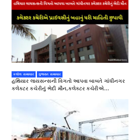
કલોલ સમાચાર
ગુજરાત સમાચાર
હથિયાર લાયસન્સની વિગતો આપવા બાબતે ગાંધીનગર
કલેક્ટર કચેરીનું ભેદી મૌન,કલેક્ટર કચેરીએ
પ્રાઈવસીનું બહાનું ધરી માહિતી છુપાવી