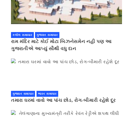
કલોલ સમાચાર
ગુજરાત સમાચાર
રામ મંદિર માટે કોઈ મોટા બિઝનેસમેન નહી પણ આ
ગુજરાતીએ આપ્યું સૌથી વધુ દાન
ગુજરાત સમાચાર
ભારત સમાચાર
તમારા ઘરમાં વાવો આ પાંચ છોડ, રોગ-બીમારી રહેશે દૂર