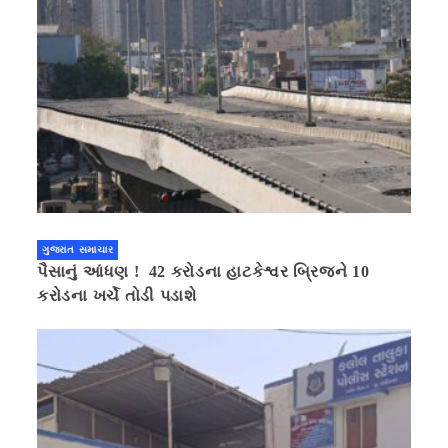
ગુજરાત સમાચાર
પૈસાનું આંધણ ! 42 કરોડના હાટકેશ્વર બ્રિજને 10
કરોડના ખર્ચે તોડી પડાશે