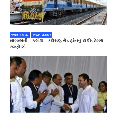
કલોલ સમાચાર
ગુજરાત સમાચાર
સાબરમતી – કલોલ – કટોસણ રોડ ટ્રેનનું ટાઈમ ટેબલ
જાણી લો