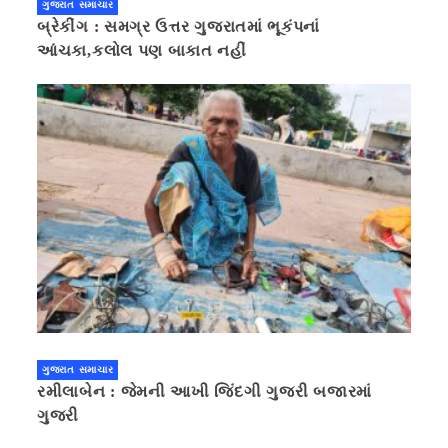
ગુજરાત સમાચાર
બ્રેકીંગ : સમગ્ર ઉત્તર ગુજરાતમાં ભૂકંપનાં
આંચકા,કલોલ પણ બાકાત નહીં
ગુજરાત સમાચાર
રમીલાબેન : જેમની આખી જિંદગી ગુજરી બજારમાં
ગુજરી