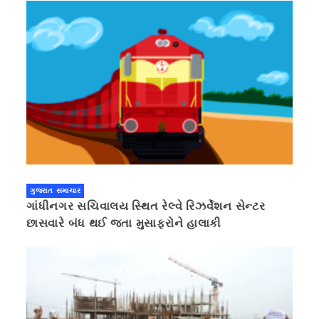
ગુજરાત સમાચાર
ગાંધીનગર સચિવાલય સ્થિત રેલ્વે રિઝર્વેશન સેન્ટર
છાસવારે બંધ થઈ જતા મુસાફરોને હાલાકી