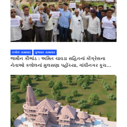
કલોલ સમાચાર
ગુજરાત સમાચાર
જમીન કૌભાંડ : અમિત ચાવડા સહિતનાં કોંગ્રેસના
નેતાઓ કલોલનાં મુલસણા પહોંચ્યા, ગાંધીનગર કૂચ
કરવાની ચિમકી