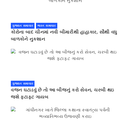
ગુજરાત સમાચાર
ભારત સમાચાર
કોરોના બાદ ચીનમાં નવી બીમારીથી હાહાકાર, સૌથી વધુ
બાળકોને નુકશાન
ગુજરાત સમાચાર
વજન ઘટાડવું છે તો આ બીજનું કરો સેવન, ચરબી થઇ
જશે ફટાફટ ગાયબ