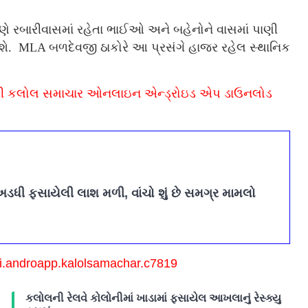
ારણે રબારીવાસમાં રહેતા ભાઈઓ અને બહેનોને વાસમાં પાણી
શે. MLA બળદેવજી ઠાકોરે આ પ્રસંગે હાજર રહેલ સ્થાનિક
િક કરી કલોલ સમાચાર ઓનલાઇન એન્ડ્રોઇડ એપ ડાઉનલોડ
અડધી ફસાયેલી લાશ મળી, વાંચો શું છે સમગ્ર મામલો
i.androapp.
kalolsamachar.c7819
કલોલની રેલવે કોલોનીમાં ખાડામાં ફસાયેલ આખલાનું રેસ્ક્યુ