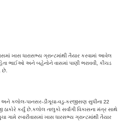
ાસમાં ખાસ ધારાસભ્ય ગ્રાન્ટમાંથી તૈયાર કરવામાં આવેલ
ાં રહેતા ભાઈઓ અને બહેનોને વાસમાં પાણી ભરાવવી, કીચડ
 છે.
અને કલોલ-પાનસર-ડીંગૂચા-વડુ-કરજીસણ સુધીના 22
ઠાકોરે કર્યું છે.કલોલ તાલુકો સર્વાંગી વિકાસના મંત્ર સાથે
ચા ગામે રબારીવાસમાં ખાસ ધારસભ્ય ગ્રાન્ટમાંથી તૈયાર