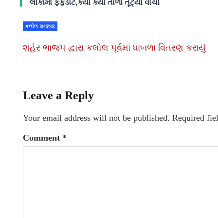
લોકોમાં ફફડાટ,ક્યાં ક્યાં તાળા તૂટ્યા વાંચો
કલોલ સમાચાર
શહેર ભાજપ દ્વારા કલોલ પૂર્વમાં ધાબળા વિતરણ કરાયું
Leave a Reply
Your email address will not be published.
Required fie
Comment
*