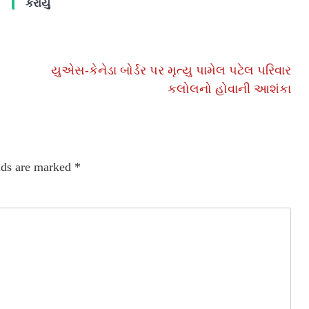
કરાયું
યુએસ-કેનેડા બોર્ડર પર મૃત્યુ પામેલ પટેલ પરિવાર
કલોલનો હોવાની આશંકા
lds are marked
*