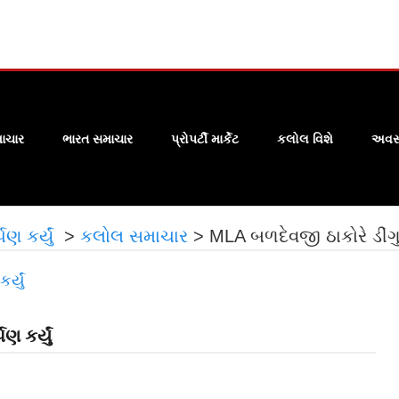
ાચાર
ભારત સમાચાર
પ્રોપર્ટી માર્કેટ
કલોલ વિશે
અવસા
ણ કર્યું
>
કલોલ સમાચાર
>
MLA બળદેવજી ઠાકોરે ડીંગુચ
ણ કર્યું