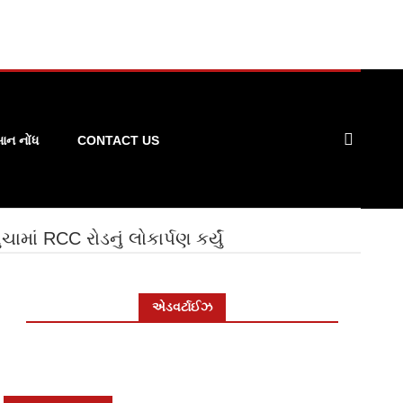
ન નોંધ
CONTACT US
ામાં RCC રોડનું લોકાર્પણ કર્યું
એડવર્ટાઈઝ