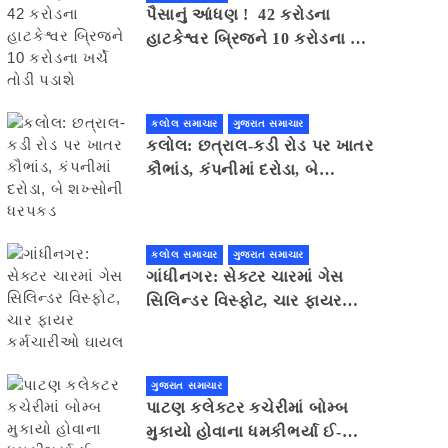
પૈસાનું આંધણ ! 42 કરોડના
હાટકેશ્વર બ્રિજને 10 કરોડના ખર્ચે
તોડી પડાશે
કલોલ સમાચાર
ગુજરાત સમાચાર
કલોલ: છત્રાલ-કડી રોડ પર ખાતર
કૌભાંડ, કંપનીમાં દરોડા, બે
શખ્સોની ધરપકડ
કલોલ સમાચાર
ગુજરાત સમાચાર
ગાંધીનગર: સેક્ટર ચારમાં ગેસ
સિલિન્ડર વિસ્ફોટ, ચાર ફાયર
કર્મચારીઓ ઘાયલ
ગુજરાત સમાચાર
પાટણ કલેકટર કચેરીમાં બોમ્બ
મુકાયો હોવાના ધમકીભર્યા ઈ-