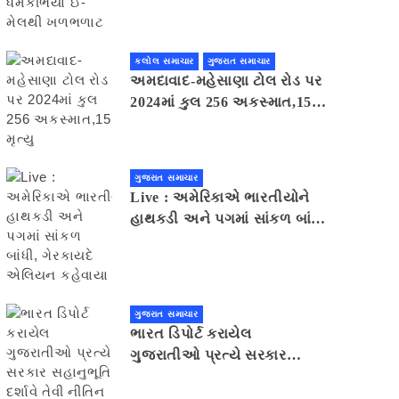
મેલથી ખળભળાટ
કલોલ સમાચાર
ગુજરાત સમાચાર
અમદાવાદ-મહેસાણા ટોલ રોડ પર
2024માં કુલ 256 અકસ્માત,15
મૃત્યુ
ગુજરાત સમાચાર
Live : અમેરિકાએ ભારતીયોને
હાથકડી અને પગમાં સાંકળ બાંધી,
ગેરકાયદે એલિયન કહેવાયા
ગુજરાત સમાચાર
ભારત ડિપોર્ટ કરાયેલ
ગુજરાતીઓ પ્રત્યે સરકાર
સહાનુભૂતિ દર્શાવે તેવી નીતિન
પટેલની અપીલ