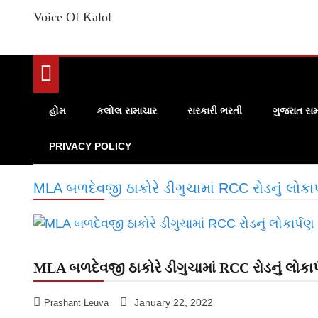
Voice Of Kalol
હોમ
કલોલ સમાચાર
સરકારી ભરતી
ગુજરાત સમ
PRIVACY POLICY
MLA બળદેવજી ઠાકોરે ડીંગુચામાં RCC રોડનું લોકાર્પ
MLA બળદેવજી ઠાકોરે ડીંગુચામાં RCC રોડનું લોકાર્પ
January 22, 2022
Prashant Leuva