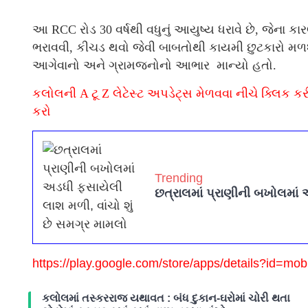
આ RCC રોડ 30 વર્ષથી વધુનું આયુષ્ય ધરાવે છે, જેના ક
ભરાવવી, કીચડ થવો જેવી બાબતોથી કાયમી છુટકારો મળ
આગેવાનો અને ગ્રામજનોનો આભાર માન્યો હતો.
કલોલની A ટૂ Z લેટેસ્ટ અપડેટ્સ મેળવવા નીચે ક્લ
કરો
Trending
છત્રાલમાં પ્રાણીની બખોલમાં 
https://play.google.com/store/
apps/details?id=mob
કલોલમાં તસ્કરરાજ યથાવત : બંધ દુકાન-ઘરોમાં ચોરી થતા