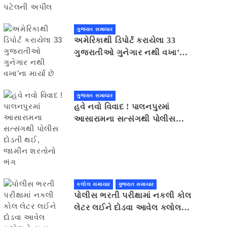
ગુજરાત સમાચાર
અમેરિકાથી ડિપોર્ટ કરાયેલા 33
ગુજરાતીઓ ગુનેગાર નથી વખા’ના
માર્યા છે
ગુજરાત સમાચાર
હવે નવો વિવાદ ! પાલનપુરમાં
આસારામના સત્સંગથી પોલીસ
દોડતી થઈ, જામીન શરતોનો ભંગ
કલોલ સમાચાર
ગુજરાત સમાચાર
પોલીસ ભરતી પરીક્ષામાં નકલી કોલ
લેટર લઈને દોડવા આવેલ કલોલનો
યુવક ઝડપાયો