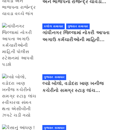
અને ભાજપના રાજેન્દ્ર ચાવડા
વચ્ચે જંગ
કલોલ સમાચાર
ગુજરાત સમાચાર
ગાંધીનગર જિલ્લામાં નોકરી આપતા
અગાઉ કર્મચારીઓની માહિતી
પોલીસ સ્ટેશનમાં આપવી પડશે
ગુજરાત સમાચાર
લ્યો બોલો, વડોદરા ખાણ ખનીજ
કચેરીનો સમગ્ર સ્ટાફ લાંચ
સ્વીકારવા સંમત થતા એસીબીની
ઝપટે ચડી ગયો
ગુજરાત સમાચાર