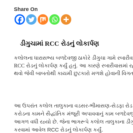
Share On
ડીંગુચામાં RCC રોડનું લોકાર્પણ
કલોલના ધારાસભ્ય બળદેવજી ઠાકોરે ડીંગુચા ગામે રબારીવ
RCC રોડનું લોકાર્પણ કર્યું હતું. આ કારણે રબારીવાસમ
થવો જેવી બાબતોથી કાયમી છુટકારો મળશે હોવાની વિગત
આ ઉપરાંત કલોલ તાલુકાના વડસર-ભીમાસણ-સેડફા રોડ 
કરોડના કામને સૈદ્ધાંતિક મંજૂરી અપાવવાનું કામ બળદેવજી 
આગળ વધી રહ્યો છે. જેના ભાગરૂપે કલોલ તાલુકાના ડીંગુ
કરવામાં આવેલ RCC રોડનું લોકાર્પણ કર્યું.