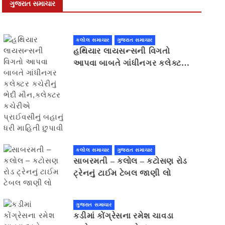
ગુજરાત સમાચાર
કલોલ સમાચાર
ગુજરાત સમાચાર
હથિયાર લાયસન્સની વિગતો
આપવા બાબતે ગાંધીનગર કલેક્ટર
કચેરીનું ભેદી મૌન,કલેક્ટર
કચેરીએ પ્રાઈવસીનું બહાનું ધરી
માહિતી છુપાવી
કલોલ સમાચાર
ગુજરાત સમાચાર
સાબરમતી – કલોલ – કટોસણ રોડ
ટ્રેનનું ટાઈમ ટેબલ જાણી લો
ગુજરાત સમાચાર
કડીમાં કોંગ્રેસના રમેશ ચાવડા