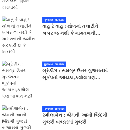
ગુજરાત સમાચાર
વાહ રે વાહ ! થોળનાં તલાટીને
ખબર જ નથી કે ગામતળની
જમીન સરકારી છે કે ખાનગી
ગુજરાત સમાચાર
બ્રેકીંગ : સમગ્ર ઉત્તર ગુજરાતમાં
ભૂકંપનાં આંચકા,કલોલ પણ
બાકાત નહીં
ગુજરાત સમાચાર
રમીલાબેન : જેમની આખી જિંદગી
ગુજરી બજારમાં ગુજરી