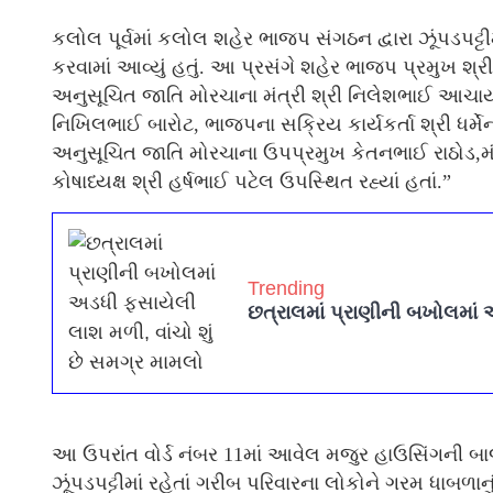
કલોલ પૂર્વમાં કલોલ શહેર ભાજપ સંગઠન દ્વારા ઝૂંપડપટ્ટ
કરવામાં આવ્યું હતું. આ પ્રસંગે શહેર ભાજપ પ્રમુખ શ્રી જ
અનુસૂચિત જાતિ મોરચાના મંત્રી શ્રી નિલેશભાઈ આચાર્ય,શ
નિખિલભાઈ બારોટ, ભાજપના સક્રિય કાર્યકર્તા શ્રી ધર્મેન્દ
અનુસૂચિત જાતિ મોરચાના ઉપપ્રમુખ કેતનભાઈ રાઠોડ,મંત
કોષાધ્યક્ષ શ્રી હર્ષભાઈ પટેલ ઉપસ્થિત રહ્યાં હતાં.”
Trending
છત્રાલમાં પ્રાણીની બખોલમાં 
આ ઉપરાંત વોર્ડ નંબર 11માં આવેલ મજુર હાઉસિંગની બાજ
ઝૂંપડપટ્ટીમાં રહેતાં ગરીબ પરિવારના લોકોને ગરમ ધાબળાનુ