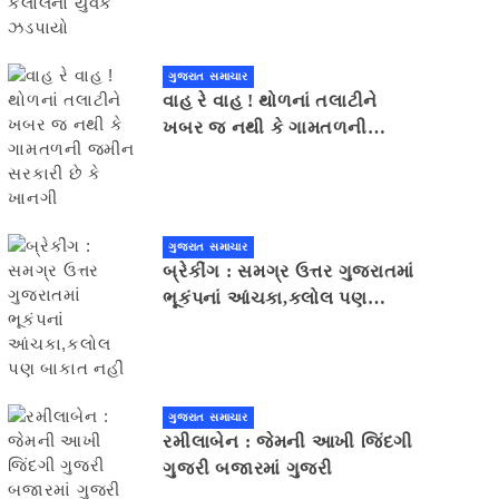
ગુજરાત સમાચાર
વાહ રે વાહ ! થોળનાં તલાટીને
ખબર જ નથી કે ગામતળની
જમીન સરકારી છે કે ખાનગી
ગુજરાત સમાચાર
બ્રેકીંગ : સમગ્ર ઉત્તર ગુજરાતમાં
ભૂકંપનાં આંચકા,કલોલ પણ
બાકાત નહીં
ગુજરાત સમાચાર
રમીલાબેન : જેમની આખી જિંદગી
ગુજરી બજારમાં ગુજરી