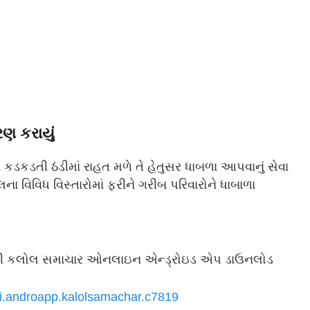
રણ કરાયું
 કડકડતી ઠંડીમાં રાહત મળે તે હેતુસર ધાબળા આપવાનું સેવા
ા વિવિધ વિસ્તારોમાં ફરીને ગરીબ પરિવારોને ધાબાળા
િક કરી કલોલ સમાચાર ઓનલાઇન એન્ડ્રોઇડ એપ ડાઉનલોડ
i.androapp.
kalolsamachar.c7819