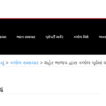
ાચાર
ભારત સમાચાર
પ્રોપર્ટી માર્કેટ
કલોલ વિશે
અવસા
યું
>
કલોલ સમાચાર
>
શહેર ભાજપ દ્વારા કલોલ પૂર્વમાં
ું