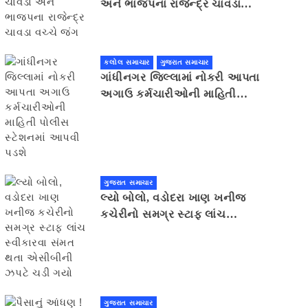
અને ભાજપના રાજેન્દ્ર ચાવડા
વચ્ચે જંગ
કલોલ સમાચાર
ગુજરાત સમાચાર
ગાંધીનગર જિલ્લામાં નોકરી આપતા
અગાઉ કર્મચારીઓની માહિતી
પોલીસ સ્ટેશનમાં આપવી પડશે
ગુજરાત સમાચાર
લ્યો બોલો, વડોદરા ખાણ ખનીજ
કચેરીનો સમગ્ર સ્ટાફ લાંચ
સ્વીકારવા સંમત થતા એસીબીની
ઝપટે ચડી ગયો
ગુજરાત સમાચાર