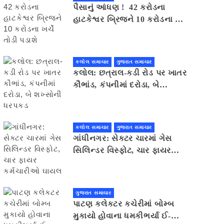
પૈસાનું આંધણ ! 42 કરોડના
હાટકેશ્વર બ્રિજને 10 કરોડના ખર્ચે
તોડી પડાશે
કલોલ સમાચાર
ગુજરાત સમાચાર
કલોલ: છત્રાલ-કડી રોડ પર ખાતર
કૌભાંડ, કંપનીમાં દરોડા, બે
શખ્સોની ધરપકડ
કલોલ સમાચાર
ગુજરાત સમાચાર
ગાંધીનગર: સેક્ટર ચારમાં ગેસ
સિલિન્ડર વિસ્ફોટ, ચાર ફાયર
કર્મચારીઓ ઘાયલ
ગુજરાત સમાચાર
પાટણ કલેકટર કચેરીમાં બોમ્બ
મુકાયો હોવાના ધમકીભર્યા ઈ-