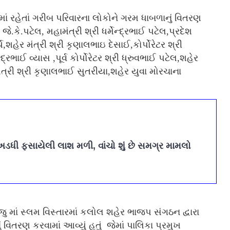
ીમાં રહેતાં ગરીબ પરિવારના લોકોને ગરમ ધાબળાનું વિતરણ
ે.કે.પટેલ, મહામંત્રી શ્રી ધર્મેન્દ્રભાઈ પટેલ,પ્રદેશ
હેર મંત્રી શ્રી કૃણાલભાઇ દેસાઈ,કોર્પોરેટર શ્રી
્રભાઈ વ્યાસ ,પૂર્વ કોર્પોરેટર શ્રી ધ્રુવભાઈ પટેલ,શહેર
્રી શ્રી કૃણાલભાઈ સુતરીયા,શહેર યુવા મોરચાના
અડધી ફસાયેલી લાશ મળી, વાંચો શું છે સમગ્ર મામલો
ુ માં સ્લમ વિસ્તારમાં કલોલ શહેર ભાજપ સંગઠન દ્વારા
ં વિતરણ કરવામાં આવ્યું હતું જેમાં પાલિકા પ્રમુખ