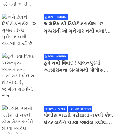
ગુજરાત સમાચાર
અમેરિકાથી ડિપોર્ટ કરાયેલા 33
ગુજરાતીઓ ગુનેગાર નથી વખા’ના
માર્યા છે
ગુજરાત સમાચાર
હવે નવો વિવાદ ! પાલનપુરમાં
આસારામના સત્સંગથી પોલીસ
દોડતી થઈ, જામીન શરતોનો ભંગ
કલોલ સમાચાર
ગુજરાત સમાચાર
પોલીસ ભરતી પરીક્ષામાં નકલી કોલ
લેટર લઈને દોડવા આવેલ કલોલનો
યુવક ઝડપાયો