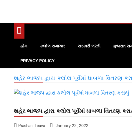
હોમ
કલોલ સમાચાર
સરકારી ભરતી
ગુજરાત સમ
PRIVACY POLICY
શહેર ભાજપ દ્વારા કલોલ પૂર્વમાં ધાબળા વિતરણ કરા
શહેર ભાજપ દ્વારા કલોલ પૂર્વમાં ધાબળા વિતરણ કરાય
January 22, 2022
Prashant Leuva