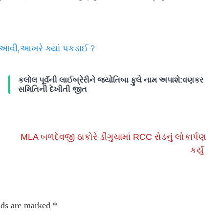
 આવી,આખરે ક્યાં પકડાઈ ?
કલોલ પૂર્વની લાઈબ્રેરીને જ્યોતિબા ફુલે નામ અપાશે:વણકર
સમિતિની દેખીતી જીત
MLA બળદેવજી ઠાકોરે ડીંગુચામાં RCC રોડનું લોકાર્પણ
કર્યું
lds are marked
*