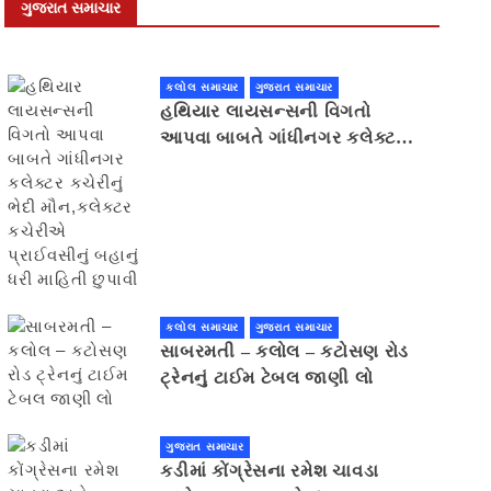
ગુજરાત સમાચાર
કલોલ સમાચાર
ગુજરાત સમાચાર
હથિયાર લાયસન્સની વિગતો
આપવા બાબતે ગાંધીનગર કલેક્ટર
કચેરીનું ભેદી મૌન,કલેક્ટર
કચેરીએ પ્રાઈવસીનું બહાનું ધરી
માહિતી છુપાવી
કલોલ સમાચાર
ગુજરાત સમાચાર
સાબરમતી – કલોલ – કટોસણ રોડ
ટ્રેનનું ટાઈમ ટેબલ જાણી લો
ગુજરાત સમાચાર
કડીમાં કોંગ્રેસના રમેશ ચાવડા