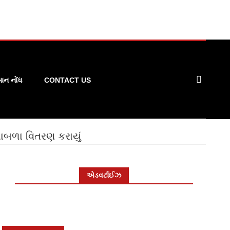
ન નોંધ
CONTACT US
 ધાબળા વિતરણ કરાયું
એડવર્ટાઈઝ