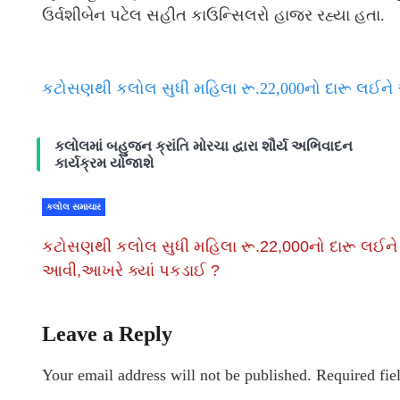
ઉર્વશીબેન પટેલ સહીત કાઉન્સિલરો હાજર રહ્યા હતા.
કટોસણથી કલોલ સુધી મહિલા રૂ.22,000નો દારૂ લઈને
કલોલમાં બહુજન ક્રાંતિ મોરચા દ્વારા શૌર્ય અભિવાદન
કાર્યક્રમ યોજાશે
કલોલ સમાચાર
કટોસણથી કલોલ સુધી મહિલા રૂ.22,000નો દારૂ લઈને
આવી,આખરે ક્યાં પકડાઈ ?
Leave a Reply
Your email address will not be published.
Required fie