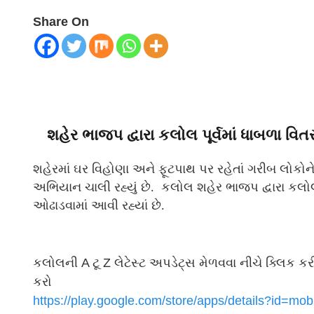
Share On
શહેર ભાજપ દ્વારા કલોલ પૂર્વમાં ધાબળા વિત
શહેરમાં ઘર વિહોણા અને ફૂટપાથ પર રહેતાં ગરીબ લોકોને
અભિયાન ચાલી રહ્યું છે. કલોલ શહેર ભાજપ દ્વારા કલોલન
ઓઢાડવામાં આવી રહ્યાં છે.
કલોલની A ટૂ Z લેટેસ્ટ અપડેટ્સ મેળવવા નીચે ક્લ
કરો
https://play.google.com/store/
apps/details?id=mob