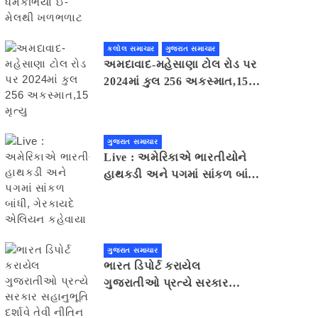
મેલથી ખળભળાટ
કલોલ સમાચાર
ગુજરાત સમાચાર
અમદાવાદ-મહેસાણા ટોલ રોડ પર
2024માં કુલ 256 અકસ્માત,15
મૃત્યુ
ગુજરાત સમાચાર
Live : અમેરિકાએ ભારતીયોને
હાથકડી અને પગમાં સાંકળ બાંધી,
ગેરકાયદે એલિયન કહેવાયા
ગુજરાત સમાચાર
ભારત ડિપોર્ટ કરાયેલ
ગુજરાતીઓ પ્રત્યે સરકાર
સહાનુભૂતિ દર્શાવે તેવી નીતિન
પટેલની અપીલ