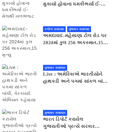
મુકાયો હોવાના ધમકીભર્યા ઈ-
મેલથી ખળભળાટ
કલોલ સમાચાર
ગુજરાત સમાચાર
અમદાવાદ-મહેસાણા ટોલ રોડ પર
2024માં કુલ 256 અકસ્માત,15
મૃત્યુ
ગુજરાત સમાચાર
Live : અમેરિકાએ ભારતીયોને
હાથકડી અને પગમાં સાંકળ બાંધી,
ગેરકાયદે એલિયન કહેવાયા
ગુજરાત સમાચાર
ભારત ડિપોર્ટ કરાયેલ
ગુજરાતીઓ પ્રત્યે સરકાર