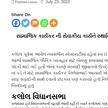
July 23, 2022
Prashant Leuva
Share On
સામાજિક કાર્યકર ની સેવાકીય કાર્યને સ્થા
કલોલ પૂર્વમા આવેલ નવસર્જન સોસાયટીમાં રહેતાં સ્વ ઈ
આજે સામાજિક લૌકિક વ્યવહાર માટે બેસણું રાખવામાં આ
ગંદકી થઈ ગઈ હતી જેનાં કારણે વરસાદી જીવાતનો ઉપ
નાં પડે તે માટે સામાજિક કાર્યકર નિલેશભાઈ આચાર્ય 
સાફ સફાઈની સાથે દવાનો છંટકાવ પણ કરાવ્યો હતો.નિલે
બિરદાવ્યું હતું.