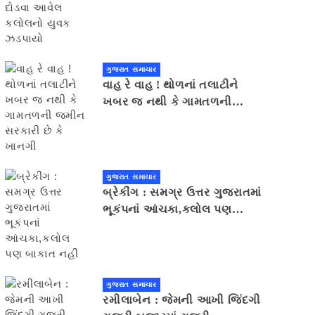
યુવક ઝડપાયો
ગુજરાત સમાચાર
વાહ રે વાહ ! થોળનાં તલાટીને
ખબર જ નથી કે ગામતળની
જમીન સરકારી છે કે ખાનગી
ગુજરાત સમાચાર
બ્રેકીંગ : સમગ્ર ઉત્તર ગુજરાતમાં
ભૂકંપનાં આંચકા,કલોલ પણ
બાકાત નહીં
ગુજરાત સમાચાર
રમીલાબેન : જેમની આખી જિંદગી