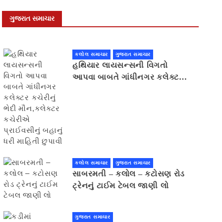
ગુજરાત સમાચાર
કલોલ સમાચાર
ગુજરાત સમાચાર
હથિયાર લાયસન્સની વિગતો
આપવા બાબતે ગાંધીનગર કલેક્ટર
કચેરીનું ભેદી મૌન,કલેક્ટર
કચેરીએ પ્રાઈવસીનું બહાનું ધરી
માહિતી છુપાવી
કલોલ સમાચાર
ગુજરાત સમાચાર
સાબરમતી – કલોલ – કટોસણ રોડ
ટ્રેનનું ટાઈમ ટેબલ જાણી લો
ગુજરાત સમાચાર