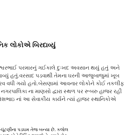
નિક લોકોએ બિરદાવ્યું
શ્વરભાઈ પરમારનું ગઈકાલે દુઃખદ અવસાન થયું હતું અને
વ્યું હતું.વરસાદ પડવાથી તેમના ઘરની આજુબાજુમાં ખૂબ
દ્રવ વધી ગયો હતો.બેસણામાં આવનાર લોકોને કોઈ તકલીફ
એ નગરપાલિકા ના માણસો દ્વારા સ્થળ પર રૂબરુ હાજર રહી
શભાઇ નાં આ સેવાકીય કાર્યને ત્યાં હાજર સ્થાનિકોએ