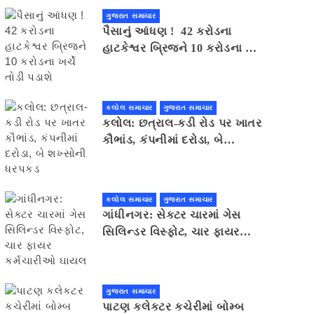
ગુજરાત સમાચાર
પૈસાનું આંધણ ! 42 કરોડના
હાટકેશ્વર બ્રિજને 10 કરોડના ખર્ચે
તોડી પડાશે
કલોલ સમાચાર
ગુજરાત સમાચાર
કલોલ: છત્રાલ-કડી રોડ પર ખાતર
કૌભાંડ, કંપનીમાં દરોડા, બે
શખ્સોની ધરપકડ
કલોલ સમાચાર
ગુજરાત સમાચાર
ગાંધીનગર: સેક્ટર ચારમાં ગેસ
સિલિન્ડર વિસ્ફોટ, ચાર ફાયર
કર્મચારીઓ ઘાયલ
ગુજરાત સમાચાર
પાટણ કલેકટર કચેરીમાં બોમ્બ