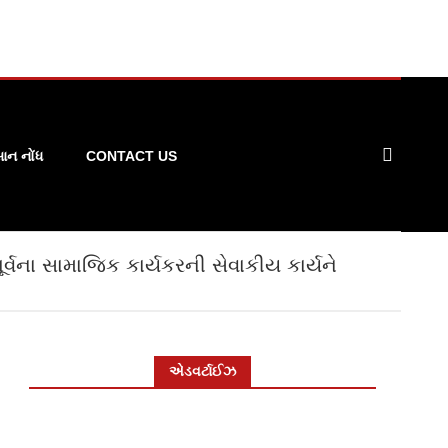
ન નોંધ
CONTACT US
ર્વના સામાજિક કાર્યકરની સેવાકીય કાર્યને
એડવર્ટાઈઝ