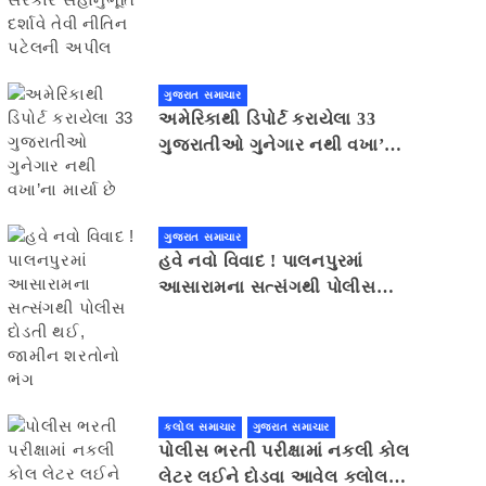
સહાનુભૂતિ દર્શાવે તેવી નીતિન
પટેલની અપીલ
ગુજરાત સમાચાર
અમેરિકાથી ડિપોર્ટ કરાયેલા 33
ગુજરાતીઓ ગુનેગાર નથી વખા’ના
માર્યા છે
ગુજરાત સમાચાર
હવે નવો વિવાદ ! પાલનપુરમાં
આસારામના સત્સંગથી પોલીસ
દોડતી થઈ, જામીન શરતોનો ભંગ
કલોલ સમાચાર
ગુજરાત સમાચાર
પોલીસ ભરતી પરીક્ષામાં નકલી કોલ
લેટર લઈને દોડવા આવેલ કલોલનો