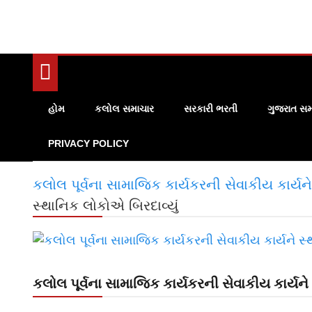
હોમ
કલોલ સમાચાર
સરકારી ભરતી
ગુજરાત સમ
PRIVACY POLICY
કલોલ પૂર્વના સામાજિક કાર્યકરની સેવાકીય કાર્યને
સ્થાનિક લોકોએ બિરદાવ્યું
કલોલ પૂર્વના સામાજિક કાર્યકરની સેવાકીય કાર્યને