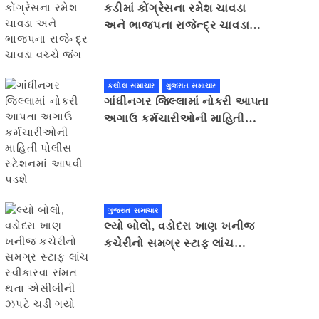
કડીમાં કોંગ્રેસના રમેશ ચાવડા
અને ભાજપના રાજેન્દ્ર ચાવડા
વચ્ચે જંગ
કલોલ સમાચાર
ગુજરાત સમાચાર
ગાંધીનગર જિલ્લામાં નોકરી આપતા
અગાઉ કર્મચારીઓની માહિતી
પોલીસ સ્ટેશનમાં આપવી પડશે
ગુજરાત સમાચાર
લ્યો બોલો, વડોદરા ખાણ ખનીજ
કચેરીનો સમગ્ર સ્ટાફ લાંચ
સ્વીકારવા સંમત થતા એસીબીની
ઝપટે ચડી ગયો