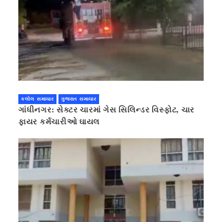
કલોલ સમાચાર
ગુજરાત સમાચાર
ગાંધીનગર: સેક્ટર ચારમાં ગેસ સિલિન્ડર વિસ્ફોટ, ચાર
ફાયર કર્મચારીઓ ઘાયલ