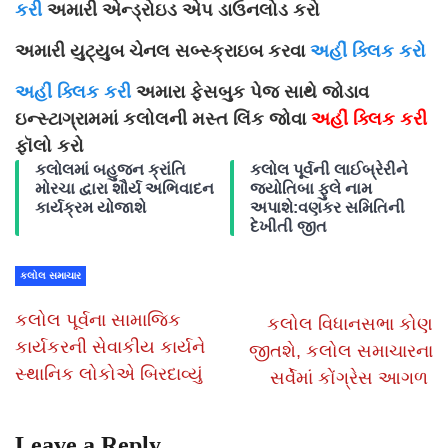
કરી
અમારી એન્ડ્રોઇડ એપ ડાઉનલોડ કરો
અમારી યુટ્યુબ ચેનલ સબ્સ્ક્રાઇબ કરવા
અહીં ક્લિક કરો
અહીં ક્લિક કરી
અમારા ફેસબુક પેજ સાથે જોડાવ
ઇન્સ્ટાગ્રામમાં કલોલની મસ્ત લિંક જોવા
અહીં ક્લિક કરી
ફૉલો કરો
કલોલમાં બહુજન ક્રાંતિ
કલોલ પૂર્વની લાઈબ્રેરીને
મોરચા દ્વારા શૌર્ય અભિવાદન
જ્યોતિબા ફુલે નામ
કાર્યક્રમ યોજાશે
અપાશે:વણકર સમિતિની
દેખીતી જીત
કલોલ સમાચાર
કલોલ પૂર્વના સામાજિક
કલોલ વિધાનસભા કોણ
કાર્યકરની સેવાકીય કાર્યને
જીતશે, કલોલ સમાચારના
સ્થાનિક લોકોએ બિરદાવ્યું
સર્વેમાં કોંગ્રેસ આગળ
Leave a Reply