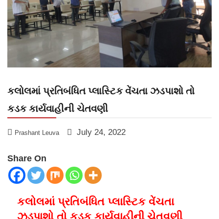
કલોલમાં પ્રતિબંધિત પ્લાસ્ટિક વેંચતા ઝડપાશો તો
કડક કાર્યવાહીની ચેતવણી
July 24, 2022
Prashant Leuva
Share On
કલોલમાં પ્રતિબંધિત પ્લાસ્ટિક વેંચતા
ઝડપાશો તો કડક કાર્યવાહીની ચેતવણી