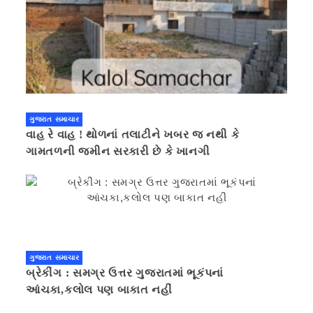
ગુજરાત સમાચાર
વાહ રે વાહ ! થોળનાં તલાટીને ખબર જ નથી કે
ગામતળની જમીન સરકારી છે કે ખાનગી
ગુજરાત સમાચાર
બ્રેકીંગ : સમગ્ર ઉત્તર ગુજરાતમાં ભૂકંપનાં
આંચકા,કલોલ પણ બાકાત નહીં