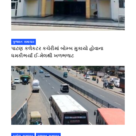
ગુજરાત સમાચાર
પાટણ કલેકટર કચેરીમાં બોમ્બ મુકાયો હોવાના
ધમકીભર્યા ઈ-મેલથી ખળભળાટ
કલોલ સમાચાર
ગુજરાત સમાચાર