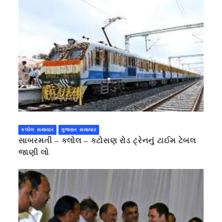
કલોલ સમાચાર
ગુજરાત સમાચાર
સાબરમતી – કલોલ – કટોસણ રોડ ટ્રેનનું ટાઈમ ટેબલ
જાણી લો