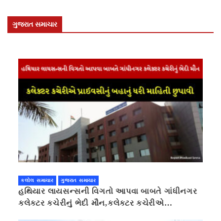
ગુજરાત સમાચાર
કલોલ સમાચાર
ગુજરાત સમાચાર
હથિયાર લાયસન્સની વિગતો આપવા બાબતે ગાંધીનગર
કલેક્ટર કચેરીનું ભેદી મૌન,કલેક્ટર કચેરીએ
પ્રાઈવસીનું બહાનું ધરી માહિતી છુપાવી