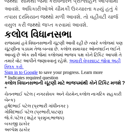
જથ્થો સામેથી જમા કરાવનારને પ્રોત્સાહન આપવામાં
આવશે. અધિકારીઓએ ચીમકી ઉચ્ચારતા કહ્યું હતું કે
તપાસ દરમિયાન જથ્થો મળી આવશે. તો વહીવટી ચાર્જ
વસુલ કરી જથ્થો જપ્ત કરવામાં આવશે.