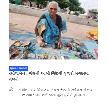
ગુજરાત સમાચાર
રમીલાબેન : જેમની આખી જિંદગી ગુજરી બજારમાં
ગુજરી