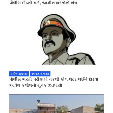
પોલીસ દોડતી થઈ, જામીન શરતોનો ભંગ
કલોલ સમાચાર
ગુજરાત સમાચાર
પોલીસ ભરતી પરીક્ષામાં નકલી કોલ લેટર લઈને દોડવા
આવેલ કલોલનો યુવક ઝડપાયો