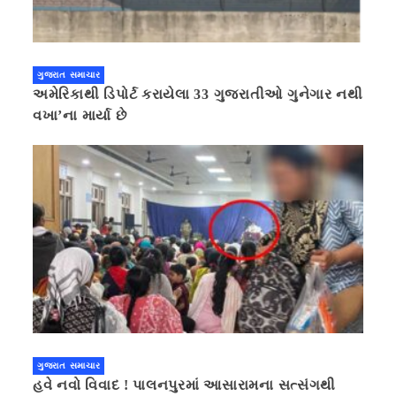
ગુજરાત સમાચાર
અમેરિકાથી ડિપોર્ટ કરાયેલા 33 ગુજરાતીઓ ગુનેગાર નથી
વખા’ના માર્યા છે
ગુજરાત સમાચાર
હવે નવો વિવાદ ! પાલનપુરમાં આસારામના સત્સંગથી