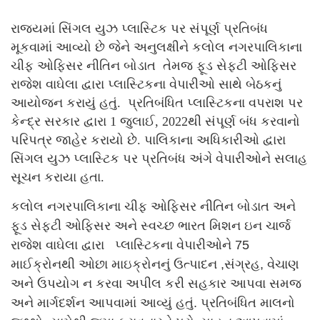
રાજ્યમાં સિંગલ યુઝ પ્લાસ્ટિક પર સંપૂર્ણ પ્રતિબંધ
મૂકવામાં આવ્યો છે જેને અનુલક્ષીને કલોલ નગરપાલિકાના
ચીફ ઓફિસર નીતિન બોડાત તેમજ ફૂડ સેફટી ઓફિસર
રાજેશ વાઘેલા દ્વારા પ્લાસ્ટિકના વેપારીઓ સાથે બેઠકનું
આયોજન કરાયું હતું. પ્રતિબંધિત પ્લાસ્ટિકના વપરાશ પર
કેન્દ્ર સરકાર દ્વારા 1 જુલાઈ, 2022થી સંપૂર્ણ બંધ કરવાનો
પરિપત્ર જાહેર કરાયો છે. પાલિકાના અધિકારીઓ દ્વારા
સિંગલ યુઝ પ્લાસ્ટિક પર પ્રતિબંધ અંગે વેપારીઓને સલાહ
સૂચન કરાયા હતા.
કલોલ નગરપાલિકાના ચીફ ઓફિસર નીતિન બોડાત અને
ફૂડ સેફટી ઓફિસર અને સ્વચ્છ ભારત મિશન ઇન ચાર્જ
રાજેશ વાઘેલા દ્વારા પ્લાસ્ટિકના વેપારીઓને 75
માઈક્રોનથી ઓછા માઇક્રોનનું ઉત્પાદન ,સંગ્રહ, વેચાણ
અને ઉપયોગ ન કરવા અપીલ કરી સહકાર આપવા સમજ
અને માર્ગદર્શન આપવામાં આવ્યું હતું. પ્રતિબંધિત માલનો