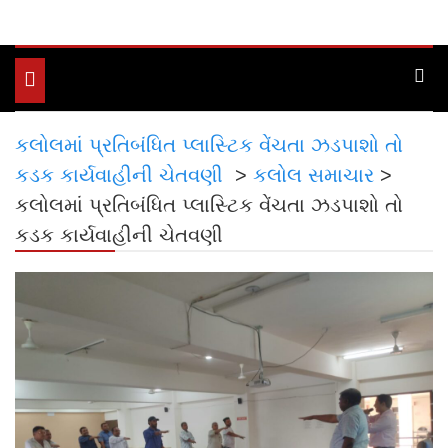
Toggle
navigation
કલોલમાં પ્રતિબંધિત પ્લાસ્ટિક વેંચતા ઝડપાશો તો
કડક કાર્યવાહીની ચેતવણી
>
કલોલ સમાચાર
>
કલોલમાં પ્રતિબંધિત પ્લાસ્ટિક વેંચતા ઝડપાશો તો
કડક કાર્યવાહીની ચેતવણી