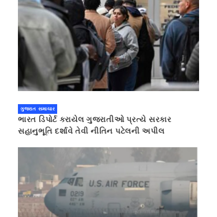
ગુજરાત સમાચાર
ભારત ડિપોર્ટ કરાયેલ ગુજરાતીઓ પ્રત્યે સરકાર
સહાનુભૂતિ દર્શાવે તેવી નીતિન પટેલની અપીલ