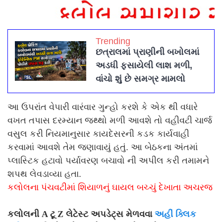
Trending
છત્રાલમાં પ્રાણીની બખોલમાં
અડધી ફસાયેલી લાશ મળી,
વાંચો શું છે સમગ્ર મામલો
આ ઉપરાંત વેપારી વારંવાર ગુન્હો કરશે કે એક થી વધારે
વખત તપાસ દરમ્યાન જથ્થો મળી આવશે તો વહીવટી ચાર્જ
વસુલ કરી નિયમાનુસાર કાયદેસરની કડક કાર્યવાહી
કરવામાં આવશે તેમ જણાવાયું હતું. આ બેઠકના અંતમાં
પ્લાસ્ટિક હટાવો પર્યાવરણ બચાવો ની અપીલ કરી તમામને
શપથ લેવડાવ્યા હતા.
કલોલના પંચવટીમાં શિયાળનું ઘાયલ બચ્ચું દેખાતા અચરજ
કલોલની A ટૂ Z લેટેસ્ટ અપડેટ્સ મેળવવા
અહીં ક્લિક