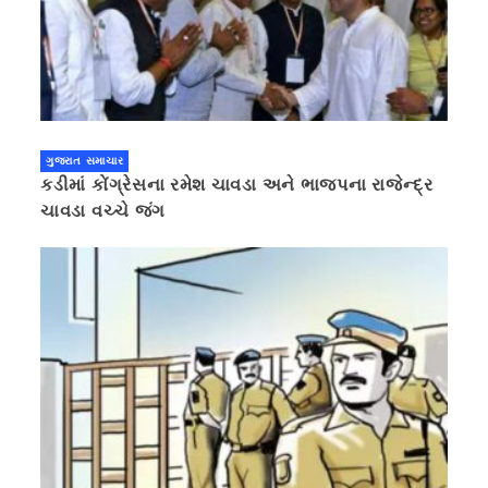
ગુજરાત સમાચાર
કડીમાં કોંગ્રેસના રમેશ ચાવડા અને ભાજપના રાજેન્દ્ર
ચાવડા વચ્ચે જંગ