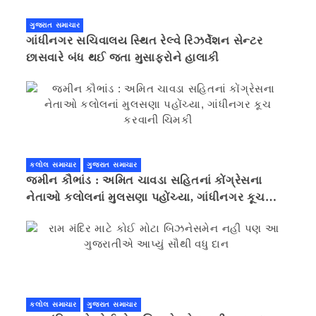
ગુજરાત સમાચાર
ગાંધીનગર સચિવાલય સ્થિત રેલ્વે રિઝર્વેશન સેન્ટર
છાસવારે બંધ થઈ જતા મુસાફરોને હાલાકી
કલોલ સમાચાર
ગુજરાત સમાચાર
જમીન કૌભાંડ : અમિત ચાવડા સહિતનાં કોંગ્રેસના
નેતાઓ કલોલનાં મુલસણા પહોંચ્યા, ગાંધીનગર કૂચ
કરવાની ચિમકી
કલોલ સમાચાર
ગુજરાત સમાચાર