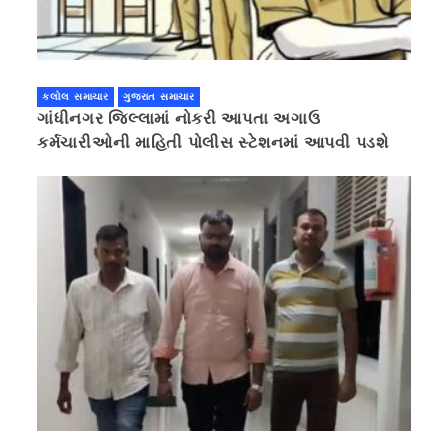
કલોલ સમાચાર
ગુજરાત સમાચાર
ગાંધીનગર જિલ્લામાં નોકરી આપતા અગાઉ
કર્મચારીઓની માહિતી પોલીસ સ્ટેશનમાં આપવી પડશે