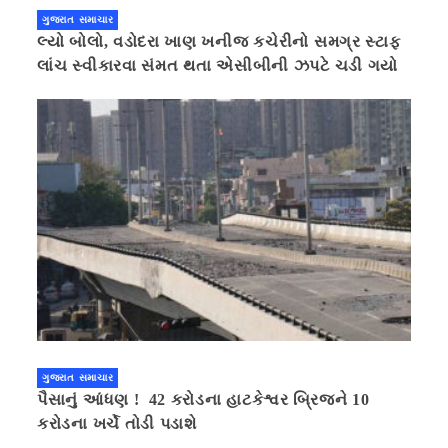
ગુજરાત સમાચાર
લ્યો બોલો, વડોદરા ખાણ ખનીજ કચેરીનો સમગ્ર સ્ટાફ
લાંચ સ્વીકારવા સંમત થતા એસીબીની ઝપટે ચડી ગયો
ગુજરાત સમાચાર
પૈસાનું આંધણ ! 42 કરોડના હાટકેશ્વર બ્રિજને 10
કરોડના ખર્ચે તોડી પડાશે