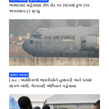
અમદાવાદ-મહેસાણા ટોલ રોડ પર 2024માં કુલ 256
અકસ્માત,15 મૃત્યુ
ગુજરાત સમાચાર
Live : અમેરિકાએ ભારતીયોને હાથકડી અને પગમાં
સાંકળ બાંધી, ગેરકાયદે એલિયન કહેવાયા