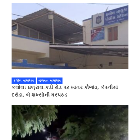
કલોલ સમાચાર
ગુજરાત સમાચાર
કલોલ: છત્રાલ-કડી રોડ પર ખાતર કૌભાંડ, કંપનીમાં
દરોડા, બે શખ્સોની ધરપકડ