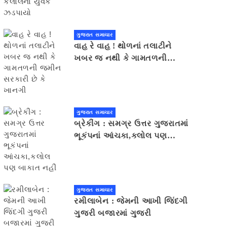
ગુજરાત સમાચાર
વાહ રે વાહ ! થોળનાં તલાટીને
ખબર જ નથી કે ગામતળની
જમીન સરકારી છે કે ખાનગી
ગુજરાત સમાચાર
બ્રેકીંગ : સમગ્ર ઉત્તર ગુજરાતમાં
ભૂકંપનાં આંચકા,કલોલ પણ
બાકાત નહીં
ગુજરાત સમાચાર
રમીલાબેન : જેમની આખી જિંદગી
ગુજરી બજારમાં ગુજરી