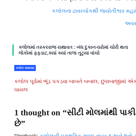
કલોલના ટાવરચોકથી જ્યોતીશ્વર મહ
અવસ
કલોલમાં તસ્કરરાજ યથાવત : બંધ દુકાન-ઘરોમાં ચોરી થતા
લોકોમાં ફફડાટ,ક્યાં ક્યાં તાળા તૂટ્યા વાંચો
કલોલ સમાચાર
કલોલ પૂર્વમાં ભૂંડ પકડવા બાબતે બબાલ, છુરાબાજીમાં એ
ઘાયલ
1 thought on “
સીટી મોલમાંથી પાકી
છે
”
Pingback:
કલોલની પ્રાથમિક શાળા નંબર 4 અને 8નો ટ્