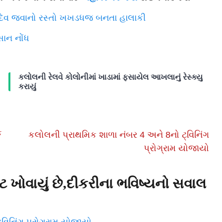
ાદેવ જવાનો રસ્તો ખખડધજ બનતા હાલાકી
ાન નોંધ
કલોલની રેલવે કોલોનીમાં ખાડામાં ફસાયેલ આખલાનું રેસ્ક્યુ
કરાયું
ક
કલોલની પ્રાથમિક શાળા નંબર 4 અને 8નો ટ્વિનિંગ
પ્રોગ્રામ યોજાયો
ટ ખોવાયું છે,દીકરીના ભવિષ્યનો સવાલ
વિનિંગ પ્રોગ્રામ યોજાયો.