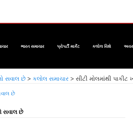
ાચાર
ભારત સમાચાર
પ્રોપર્ટી માર્કેટ
કલોલ વિશે
અવસા
નો સવાલ છે
>
કલોલ સમાચાર
>
સીટી મોલમાંથી પાકીટ ખ
ો સવાલ છે