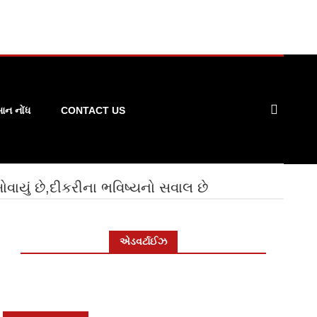
ન નોંધ
CONTACT US
ોવાયું છે,દીકરીના ભવિષ્યનો સવાલ છે
એડવર્ટાઈઝ