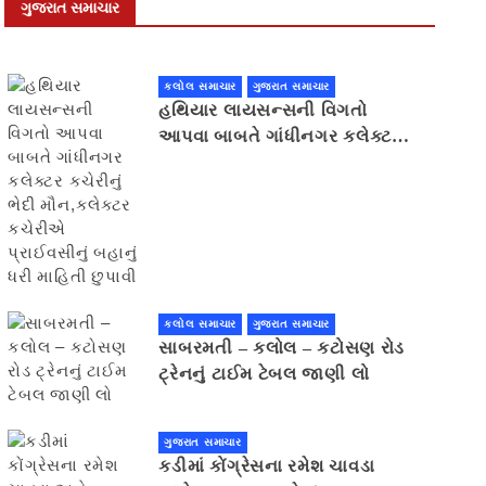
ગુજરાત સમાચાર
કલોલ સમાચાર
ગુજરાત સમાચાર
હથિયાર લાયસન્સની વિગતો
આપવા બાબતે ગાંધીનગર કલેક્ટર
કચેરીનું ભેદી મૌન,કલેક્ટર
કચેરીએ પ્રાઈવસીનું બહાનું ધરી
માહિતી છુપાવી
કલોલ સમાચાર
ગુજરાત સમાચાર
સાબરમતી – કલોલ – કટોસણ રોડ
ટ્રેનનું ટાઈમ ટેબલ જાણી લો
ગુજરાત સમાચાર
કડીમાં કોંગ્રેસના રમેશ ચાવડા