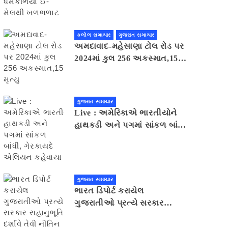
મેલથી ખળભળાટ
કલોલ સમાચાર
ગુજરાત સમાચાર
અમદાવાદ-મહેસાણા ટોલ રોડ પર
2024માં કુલ 256 અકસ્માત,15
મૃત્યુ
ગુજરાત સમાચાર
Live : અમેરિકાએ ભારતીયોને
હાથકડી અને પગમાં સાંકળ બાંધી,
ગેરકાયદે એલિયન કહેવાયા
ગુજરાત સમાચાર
ભારત ડિપોર્ટ કરાયેલ
ગુજરાતીઓ પ્રત્યે સરકાર
સહાનુભૂતિ દર્શાવે તેવી નીતિન
પટેલની અપીલ