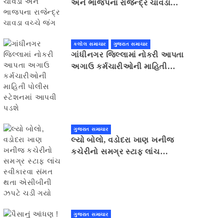
અને ભાજપના રાજેન્દ્ર ચાવડા
વચ્ચે જંગ
કલોલ સમાચાર
ગુજરાત સમાચાર
ગાંધીનગર જિલ્લામાં નોકરી આપતા
અગાઉ કર્મચારીઓની માહિતી
પોલીસ સ્ટેશનમાં આપવી પડશે
ગુજરાત સમાચાર
લ્યો બોલો, વડોદરા ખાણ ખનીજ
કચેરીનો સમગ્ર સ્ટાફ લાંચ
સ્વીકારવા સંમત થતા એસીબીની
ઝપટે ચડી ગયો
ગુજરાત સમાચાર