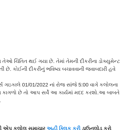
ેઓ ચિંતિત થઈ ગયા છે. તેમાં તેમની દીકરીના ડોક્યુમેન્ટ
 છે. કોઈની દીકરીનું ભવિષ્ય બચાવવાની જવાબદારી હવે
સ ગઇકાલે 01/01/2022 નાં રોજ સાંજે 5:00 વાગે કલોલના
યના કાગળો છે તો આપ સર્વે આ કાર્યમાં મદદ કરશો.આ બાબતે
.
ારી એપ કલોલ સમાચાર
અહીં ક્લિક કરી
ડાઉનલોડ કરો