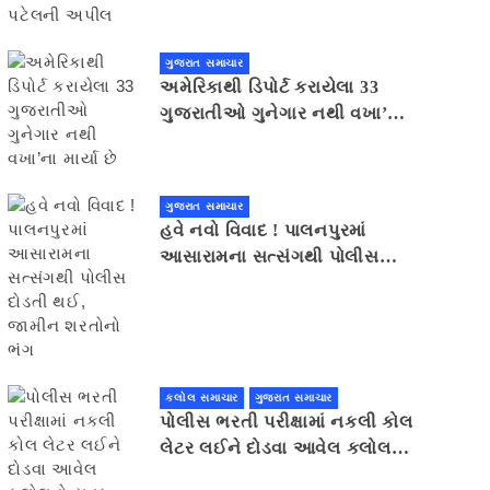
ગુજરાત સમાચાર
અમેરિકાથી ડિપોર્ટ કરાયેલા 33
ગુજરાતીઓ ગુનેગાર નથી વખા’ના
માર્યા છે
ગુજરાત સમાચાર
હવે નવો વિવાદ ! પાલનપુરમાં
આસારામના સત્સંગથી પોલીસ
દોડતી થઈ, જામીન શરતોનો ભંગ
કલોલ સમાચાર
ગુજરાત સમાચાર
પોલીસ ભરતી પરીક્ષામાં નકલી કોલ
લેટર લઈને દોડવા આવેલ કલોલનો
યુવક ઝડપાયો