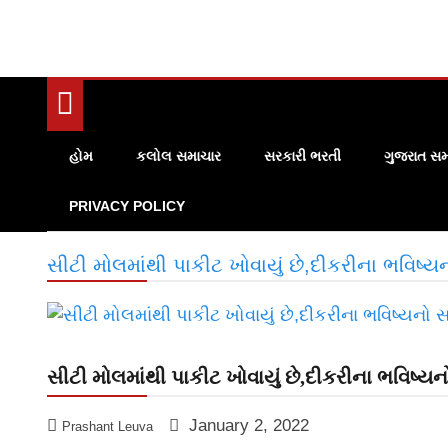
હોમ
કલોલ સમાચાર
સરકારી ભરતી
ગુજરાત સમ
PRIVACY POLICY
સીટી મોલમાંથી પાકીટ ખોવાયું છે,દીકરીના ભવિષ્ય
સીટી મોલમાંથી પાકીટ ખોવાયું છે,દીકરીના ભવિષ્યન
January 2, 2022
Prashant Leuva