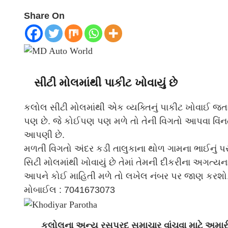
Share On
સીટી મોલમાંથી પાકીટ ખોવાયું છે
કલોલ સીટી મોલમાંથી એક વ્યક્તિનું પાકીટ ખોવાઈ જતા ત
પણ છે. જે કોઈપણ પણ મળે તો તેની વિગતો આપવા વિંનતી
આપણી છે.
મળતી વિગતો અંદર કડી તાલુકાના થોળ ગામના ભાઈનું પર્
સિટી મોલમાંથી ખોવાયું છે તેમાં તેમની દીકરીના અગત્
આપને કોઈ માહિતી મળે તો લખેલ નંબર પર જાણ કરશો
મોબાઈલ : 7041673073
કલોલના અન્ય રસપ્રદ સમાચાર વાંચવા માટે અમ