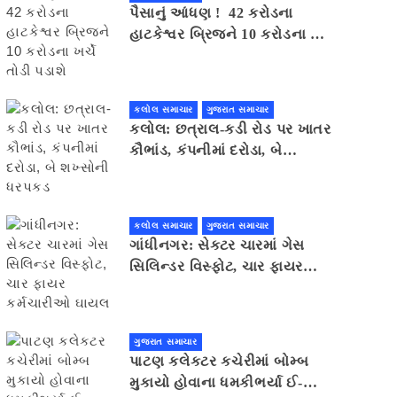
પૈસાનું આંધણ ! 42 કરોડના
હાટકેશ્વર બ્રિજને 10 કરોડના ખર્ચે
તોડી પડાશે
કલોલ સમાચાર
ગુજરાત સમાચાર
કલોલ: છત્રાલ-કડી રોડ પર ખાતર
કૌભાંડ, કંપનીમાં દરોડા, બે
શખ્સોની ધરપકડ
કલોલ સમાચાર
ગુજરાત સમાચાર
ગાંધીનગર: સેક્ટર ચારમાં ગેસ
સિલિન્ડર વિસ્ફોટ, ચાર ફાયર
કર્મચારીઓ ઘાયલ
ગુજરાત સમાચાર
પાટણ કલેકટર કચેરીમાં બોમ્બ
મુકાયો હોવાના ધમકીભર્યા ઈ-